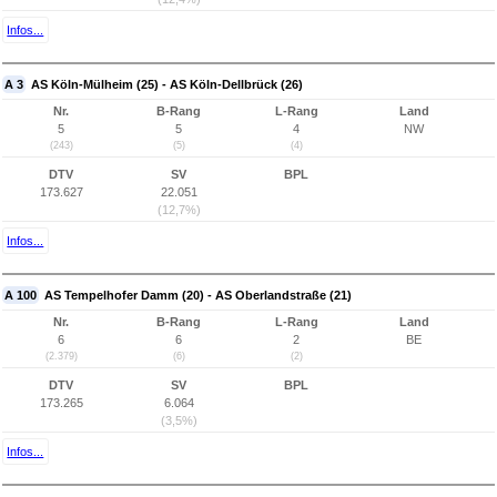
Infos...
A 3
AS Köln-Mülheim (25) - AS Köln-Dellbrück (26)
Nr.
B-Rang
L-Rang
Land
5
5
4
NW
(243)
(5)
(4)
DTV
SV
BPL
173.627
22.051
(12,7%)
Infos...
A 100
AS Tempelhofer Damm (20) - AS Oberlandstraße (21)
Nr.
B-Rang
L-Rang
Land
6
6
2
BE
(2.379)
(6)
(2)
DTV
SV
BPL
173.265
6.064
(3,5%)
Infos...