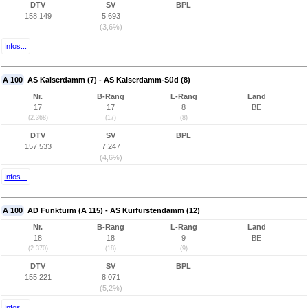
DTV
SV
BPL
158.149
5.693
(3,6%)
Infos...
A 100
AS Kaiserdamm (7) - AS Kaiserdamm-Süd (8)
Nr.
B-Rang
L-Rang
Land
17
17
8
BE
(2.368)
(17)
(8)
DTV
SV
BPL
157.533
7.247
(4,6%)
Infos...
A 100
AD Funkturm (A 115) - AS Kurfürstendamm (12)
Nr.
B-Rang
L-Rang
Land
18
18
9
BE
(2.370)
(18)
(9)
DTV
SV
BPL
155.221
8.071
(5,2%)
Infos...