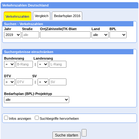
Verkehrszahlen Deutschland
Vergleich
Bedarfsplan 2016
Verkehrszahlen
Suchen - Verkehszahlen
Jahr
Straße
Ort|Zählstelle|TK-Blatt
Land
BPL
Suchergebnisse einschränken
Bundesrang Landesrang
|
DTV SV
|
Bedarfsplan (BPL)-Projekttyp
Infos anzeigen
Suchbegriffe hervorheben