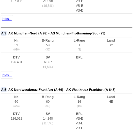
127.098
21.098
VB-E
(16,6%)
VB-E
VB-E
Infos...
A 9
AK München-Nord (A 99) - AS München-Fröttmaning-Süd (73)
Nr.
B-Rang
L-Rang
Land
59
59
1
BY
(916)
(59)
(1)
DTV
SV
BPL
126.401
6.067
(4,8%)
Infos...
A 5
AK Nordwestkreuz Frankfurt (A 66) - AK Westkreuz Frankfurt (A 648)
Nr.
B-Rang
L-Rang
Land
60
60
16
HE
(464)
(60)
(16)
DTV
SV
BPL
126.019
14.240
VB-E
(11,3%)
VB-E
VB-E