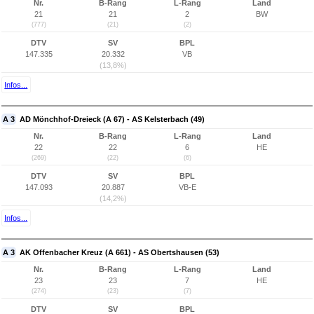
Nr.
B-Rang
L-Rang
Land
21
21
2
BW
(777)
(21)
(2)
DTV
SV
BPL
147.335
20.332
VB
(13,8%)
Infos...
A 3
AD Mönchhof-Dreieck (A 67) - AS Kelsterbach (49)
Nr.
B-Rang
L-Rang
Land
22
22
6
HE
(269)
(22)
(6)
DTV
SV
BPL
147.093
20.887
VB-E
(14,2%)
Infos...
A 3
AK Offenbacher Kreuz (A 661) - AS Obertshausen (53)
Nr.
B-Rang
L-Rang
Land
23
23
7
HE
(274)
(23)
(7)
DTV
SV
BPL