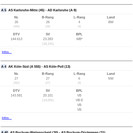
A 5
AS Karlsruhe-Mitte (45) - AD Karlsruhe (A 8)
Nr.
B-Rang
L-Rang
Land
26
26
4
BW
(494)
(26)
(4)
DTV
SV
BPL
144.613
23.283
WB*
(16,1%)
Infos...
A 4
AK Köln-Süd (A 555) - AS Köln-Poll (13)
Nr.
B-Rang
L-Rang
Land
27
27
6
NW
(362)
(27)
(6)
DTV
SV
BPL
143.581
20.101
VB
(14,0%)
VB-E
VB
VB
Infos...
A 40
AS Bochum-Wattenscheid (30) - AS Bochum-Dückerweg (31)