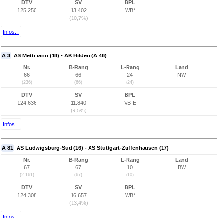
DTV
SV
BPL
125.250
13.402
WB*
(10,7%)
Infos...
A 3
AS Mettmann (18) - AK Hilden (A 46)
Nr.
B-Rang
L-Rang
Land
66
66
24
NW
(236)
(66)
(24)
DTV
SV
BPL
124.636
11.840
VB-E
(9,5%)
Infos...
A 81
AS Ludwigsburg-Süd (16) - AS Stuttgart-Zuffenhausen (17)
Nr.
B-Rang
L-Rang
Land
67
67
10
BW
(2.161)
(67)
(10)
DTV
SV
BPL
124.308
16.657
WB*
(13,4%)
Infos...