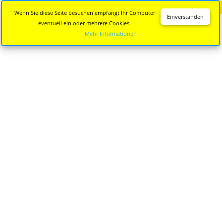
Diese Seite wird nicht mehr aktualisiert.
Zur neuen Seite
Wenn Sie diese Seite besuchen empfängt Ihr Computer
Einverstanden
eventuell ein oder mehrere Cookies.
Mehr Informationen