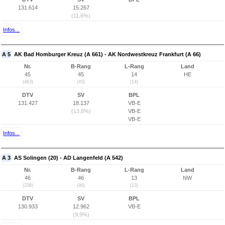
131.614
15.267
(11,6%)
Infos...
A 5
AK Bad Homburger Kreuz (A 661) - AK Nordwestkreuz Frankfurt (A 66)
Nr.
B-Rang
L-Rang
Land
45
45
14
HE
(463)
(45)
(14)
DTV
SV
BPL
131.427
18.137
VB-E
(13,8%)
VB-E
VB-E
Infos...
A 3
AS Solingen (20) - AD Langenfeld (A 542)
Nr.
B-Rang
L-Rang
Land
46
46
13
NW
(238)
(46)
(13)
DTV
SV
BPL
130.933
12.962
VB-E
(9,9%)