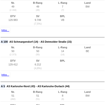
Nr.
B-Rang
L-Rang
Land
49
49
7
BW
(2.164)
(49)
(7)
DTV
SV
BPL
129.983
9.749
VB
(7,5%)
Infos...
A 100
AS Schmargendorf (14) - AS Detmolder Straße (15)
Nr.
B-Rang
L-Rang
Land
50
50
14
BE
(2.373)
(50)
(14)
DTV
SV
BPL
129.412
6.212
(4,8%)
Infos...
A 5
AS Karlsruhe-Nord (43) - AS Karlsruhe-Durlach (44)
Nr.
B-Rang
L-Rang
Land
51
51
8
BW
(492)
(51)
(8)