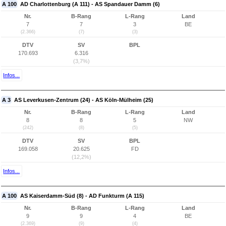
A 100
AD Charlottenburg (A 111) - AS Spandauer Damm (6)
Nr.
B-Rang
L-Rang
Land
7
7
3
BE
(2.366)
(7)
(3)
DTV
SV
BPL
170.693
6.316
(3,7%)
Infos...
A 3
AS Leverkusen-Zentrum (24) - AS Köln-Mülheim (25)
Nr.
B-Rang
L-Rang
Land
8
8
5
NW
(242)
(8)
(5)
DTV
SV
BPL
169.058
20.625
FD
(12,2%)
Infos...
A 100
AS Kaiserdamm-Süd (8) - AD Funkturm (A 115)
Nr.
B-Rang
L-Rang
Land
9
9
4
BE
(2.369)
(9)
(4)