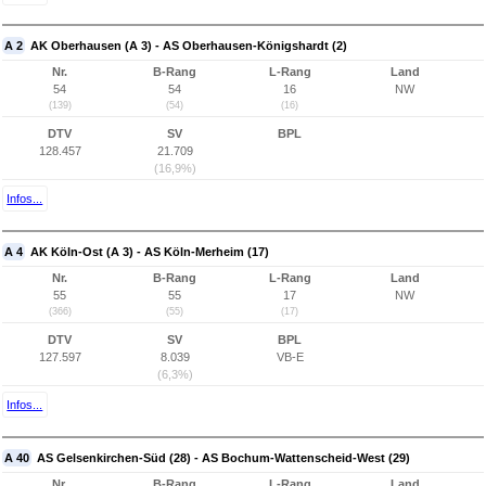
A 2
AK Oberhausen (A 3) - AS Oberhausen-Königshardt (2)
Nr.
B-Rang
L-Rang
Land
54
54
16
NW
(139)
(54)
(16)
DTV
SV
BPL
128.457
21.709
(16,9%)
Infos...
A 4
AK Köln-Ost (A 3) - AS Köln-Merheim (17)
Nr.
B-Rang
L-Rang
Land
55
55
17
NW
(366)
(55)
(17)
DTV
SV
BPL
127.597
8.039
VB-E
(6,3%)
Infos...
A 40
AS Gelsenkirchen-Süd (28) - AS Bochum-Wattenscheid-West (29)
Nr.
B-Rang
L-Rang
Land