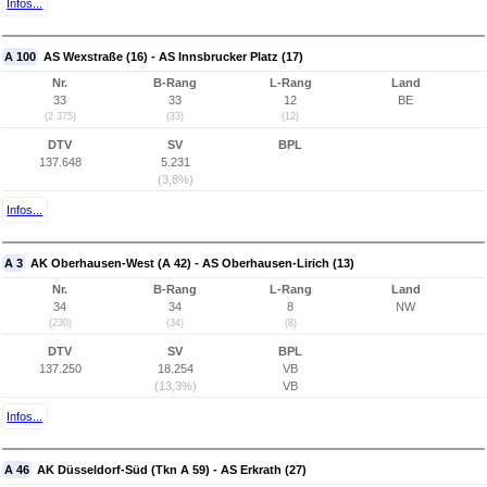
Infos...
A 100
AS Wexstraße (16) - AS Innsbrucker Platz (17)
Nr.
B-Rang
L-Rang
Land
33
33
12
BE
(2.375)
(33)
(12)
DTV
SV
BPL
137.648
5.231
(3,8%)
Infos...
A 3
AK Oberhausen-West (A 42) - AS Oberhausen-Lirich (13)
Nr.
B-Rang
L-Rang
Land
34
34
8
NW
(230)
(34)
(8)
DTV
SV
BPL
137.250
18.254
VB
(13,3%)
VB
Infos...
A 46
AK Düsseldorf-Süd (Tkn A 59) - AS Erkrath (27)