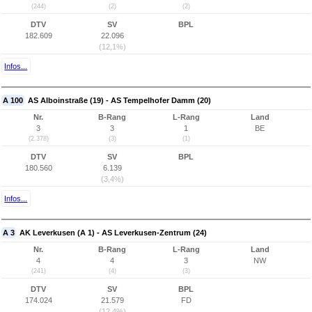
(244)
(2)
(2)
DTV
SV
BPL
182.609
22.096
(12,1%)
Infos...
A 100
AS Alboinstraße (19) - AS Tempelhofer Damm (20)
Nr.
B-Rang
L-Rang
Land
3
3
1
BE
(2.378)
(3)
(1)
DTV
SV
BPL
180.560
6.139
(3,4%)
Infos...
A 3
AK Leverkusen (A 1) - AS Leverkusen-Zentrum (24)
Nr.
B-Rang
L-Rang
Land
4
4
3
NW
(241)
(4)
(3)
DTV
SV
BPL
174.024
21.579
FD
(12,4%)