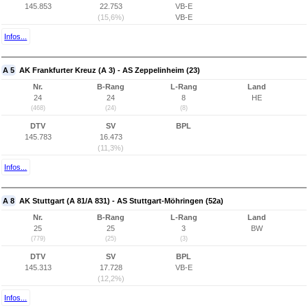
145.853
22.753
VB-E
(15,6%)
VB-E
Infos...
A 5
AK Frankfurter Kreuz (A 3) - AS Zeppelinheim (23)
Nr.
B-Rang
L-Rang
Land
24
24
8
HE
(468)
(24)
(8)
DTV
SV
BPL
145.783
16.473
(11,3%)
Infos...
A 8
AK Stuttgart (A 81/A 831) - AS Stuttgart-Möhringen (52a)
Nr.
B-Rang
L-Rang
Land
25
25
3
BW
(779)
(25)
(3)
DTV
SV
BPL
145.313
17.728
VB-E
(12,2%)
Infos...