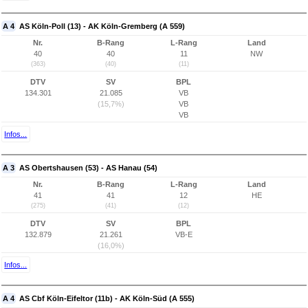
A 4
AS Köln-Poll (13) - AK Köln-Gremberg (A 559)
Nr.
B-Rang
L-Rang
Land
40
40
11
NW
(363)
(40)
(11)
DTV
SV
BPL
134.301
21.085
VB
(15,7%)
VB
VB
Infos...
A 3
AS Obertshausen (53) - AS Hanau (54)
Nr.
B-Rang
L-Rang
Land
41
41
12
HE
(275)
(41)
(12)
DTV
SV
BPL
132.879
21.261
VB-E
(16,0%)
Infos...
A 4
AS Cbf Köln-Eifeltor (11b) - AK Köln-Süd (A 555)