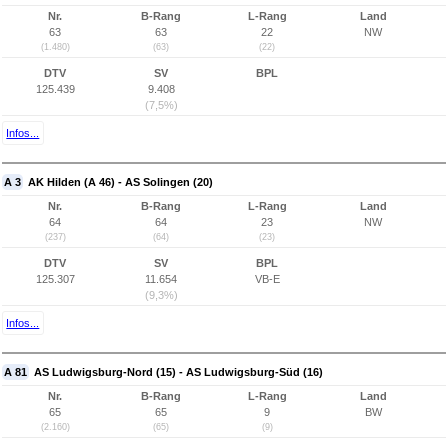
Nr.
B-Rang
L-Rang
Land
63
63
22
NW
(1.480)
(63)
(22)
DTV
SV
BPL
125.439
9.408
(7,5%)
Infos...
A 3
AK Hilden (A 46) - AS Solingen (20)
Nr.
B-Rang
L-Rang
Land
64
64
23
NW
(237)
(64)
(23)
DTV
SV
BPL
125.307
11.654
VB-E
(9,3%)
Infos...
A 81
AS Ludwigsburg-Nord (15) - AS Ludwigsburg-Süd (16)
Nr.
B-Rang
L-Rang
Land
65
65
9
BW
(2.160)
(65)
(9)