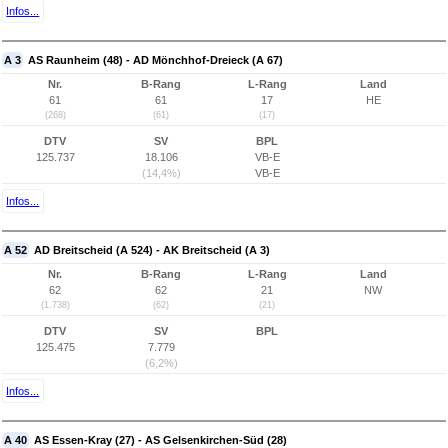
Infos...
A 3
AS Raunheim (48) - AD Mönchhof-Dreieck (A 67)
Nr.
B-Rang
L-Rang
Land
61
61
17
HE
(268)
(61)
(17)
DTV
SV
BPL
125.737
18.106
VB-E
(14,4%)
VB-E
Infos...
A 52
AD Breitscheid (A 524) - AK Breitscheid (A 3)
Nr.
B-Rang
L-Rang
Land
62
62
21
NW
(1.738)
(62)
(21)
DTV
SV
BPL
125.475
7.779
(6,2%)
Infos...
A 40
AS Essen-Kray (27) - AS Gelsenkirchen-Süd (28)