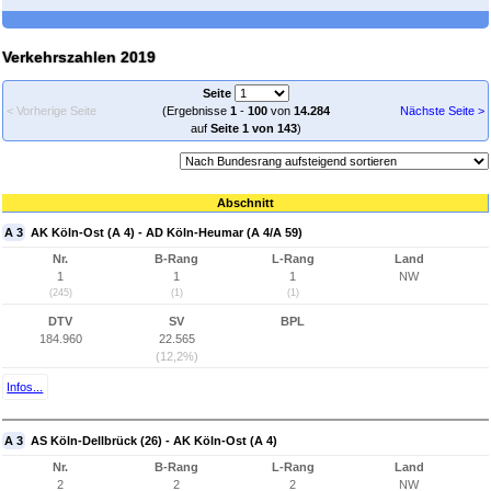
Verkehrszahlen 2019
Seite
< Vorherige Seite
(Ergebnisse
1
-
100
von
14.284
Nächste Seite >
auf
Seite 1 von 143
)
Abschnitt
A 3
AK Köln-Ost (A 4) - AD Köln-Heumar (A 4/A 59)
Nr.
B-Rang
L-Rang
Land
1
1
1
NW
(245)
(1)
(1)
DTV
SV
BPL
184.960
22.565
(12,2%)
Infos...
A 3
AS Köln-Dellbrück (26) - AK Köln-Ost (A 4)
Nr.
B-Rang
L-Rang
Land
2
2
2
NW