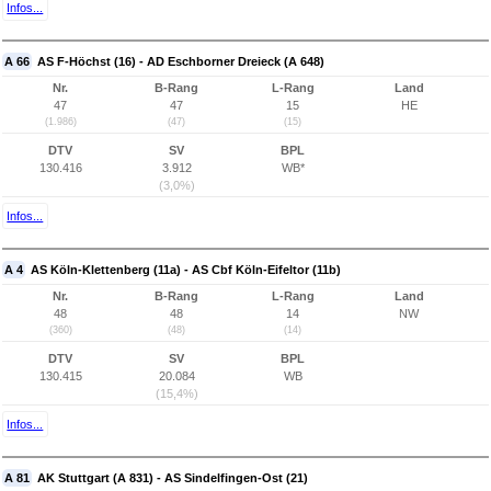
Infos...
A 66
AS F-Höchst (16) - AD Eschborner Dreieck (A 648)
Nr.
B-Rang
L-Rang
Land
47
47
15
HE
(1.986)
(47)
(15)
DTV
SV
BPL
130.416
3.912
WB*
(3,0%)
Infos...
A 4
AS Köln-Klettenberg (11a) - AS Cbf Köln-Eifeltor (11b)
Nr.
B-Rang
L-Rang
Land
48
48
14
NW
(360)
(48)
(14)
DTV
SV
BPL
130.415
20.084
WB
(15,4%)
Infos...
A 81
AK Stuttgart (A 831) - AS Sindelfingen-Ost (21)