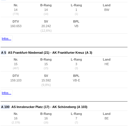
Nr.
B-Rang
L-Rang
Land
14
14
1
BW
(778)
(14)
(1)
DTV
SV
BPL
160.653
20.242
VB
(12,6%)
Infos...
A 5
AS Frankfurt-Niederrad (21) - AK Frankfurter Kreuz (A 3)
Nr.
B-Rang
L-Rang
Land
15
15
3
HE
(467)
(15)
(3)
DTV
SV
BPL
159.103
15.592
VB-E
(9,8%)
Infos...
A 100
AS Innsbrucker Platz (17) - AK Schöneberg (A 103)
Nr.
B-Rang
L-Rang
Land
16
16
7
BE
(2.376)
(16)
(7)