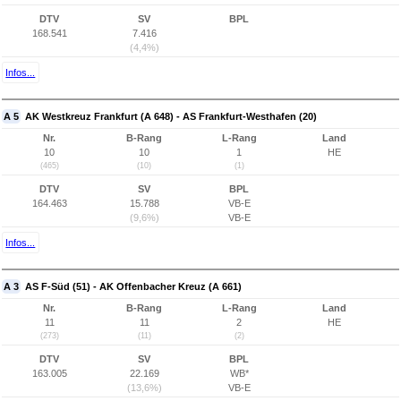
DTV
SV
BPL
168.541
7.416
(4,4%)
Infos...
A 5
AK Westkreuz Frankfurt (A 648) - AS Frankfurt-Westhafen (20)
Nr.
B-Rang
L-Rang
Land
10
10
1
HE
(465)
(10)
(1)
DTV
SV
BPL
164.463
15.788
VB-E
(9,6%)
VB-E
Infos...
A 3
AS F-Süd (51) - AK Offenbacher Kreuz (A 661)
Nr.
B-Rang
L-Rang
Land
11
11
2
HE
(273)
(11)
(2)
DTV
SV
BPL
163.005
22.169
WB*
(13,6%)
VB-E