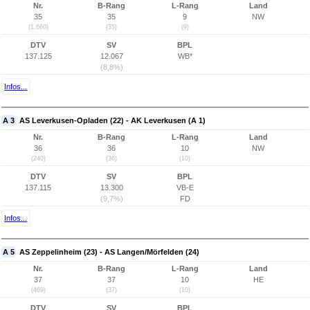
Nr.
B-Rang
L-Rang
Land
35
35
9
NW
(1.660)
(35)
(9)
DTV
SV
BPL
137.125
12.067
WB*
(8,8%)
Infos...
A 3
AS Leverkusen-Opladen (22) - AK Leverkusen (A 1)
Nr.
B-Rang
L-Rang
Land
36
36
10
NW
(240)
(36)
(10)
DTV
SV
BPL
137.115
13.300
VB-E
(9,7%)
FD
Infos...
A 5
AS Zeppelinheim (23) - AS Langen/Mörfelden (24)
Nr.
B-Rang
L-Rang
Land
37
37
10
HE
(469)
(37)
(10)
DTV
SV
BPL