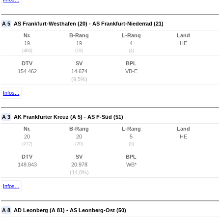
A 5
AS Frankfurt-Westhafen (20) - AS Frankfurt-Niederrad (21)
Nr.
B-Rang
L-Rang
Land
19
19
4
HE
(466)
(19)
(4)
DTV
SV
BPL
154.462
14.674
VB-E
(9,5%)
Infos...
A 3
AK Frankfurter Kreuz (A 5) - AS F-Süd (51)
Nr.
B-Rang
L-Rang
Land
20
20
5
HE
(272)
(20)
(5)
DTV
SV
BPL
149.843
20.978
WB*
(14,0%)
Infos...
A 8
AD Leonberg (A 81) - AS Leonberg-Ost (50)