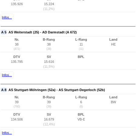
135.926
15.224
(11,2%)
Infos...
A 5
AS Weiterstadt (25) - AD Darmstadt (A 672)
Nr.
B-Rang
L-Rang
Land
38
38
11
HE
(471)
(38)
(11)
DTV
SV
BPL
135.795
15.616
(11,5%)
Infos...
A 8
AS Stuttgart-Möhringen (52a) - AS Stuttgart-Degerloch (52b)
Nr.
B-Rang
L-Rang
Land
39
39
6
BW
(780)
(39)
(6)
DTV
SV
BPL
134.506
16.679
VB-E
(12,4%)
Infos...