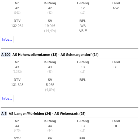
Nr.
B-Rang
L-Rang
Land
42
42
12
NW
(361)
(42)
(12)
DTV
SV
BPL
132.264
19.046
WB
(14,4%)
VB-E
Infos...
A 100
AS Hohenzollerndamm (13) - AS Schmargendorf (14)
Nr.
B-Rang
L-Rang
Land
43
43
13
BE
(2.372)
(43)
(13)
DTV
SV
BPL
131.623
5.265
(4,0%)
Infos...
A 5
AS Langen/Mörfelden (24) - AS Weiterstadt (25)
Nr.
B-Rang
L-Rang
Land
44
44
13
HE
(470)
(44)
(13)
DTV
SV
BPL