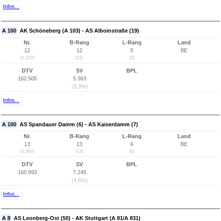
Infos...
A 100
AK Schöneberg (A 103) - AS Alboinstraße (19)
Nr.
B-Rang
L-Rang
Land
12
12
5
BE
(2.377)
(12)
(5)
DTV
SV
BPL
162.505
5.363
(3,3%)
Infos...
A 100
AS Spandauer Damm (6) - AS Kaiserdamm (7)
Nr.
B-Rang
L-Rang
Land
13
13
6
BE
(2.367)
(13)
(6)
DTV
SV
BPL
160.993
7.245
(4,5%)
Infos...
A 8
AS Leonberg-Ost (50) - AK Stuttgart (A 81/A 831)