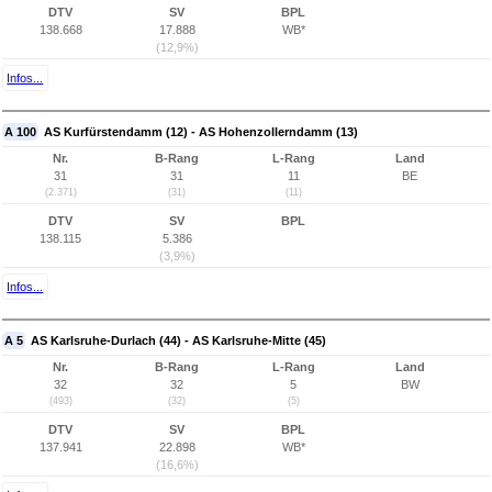
DTV
SV
BPL
138.668
17.888
WB*
(12,9%)
Infos...
A 100
AS Kurfürstendamm (12) - AS Hohenzollerndamm (13)
Nr.
B-Rang
L-Rang
Land
31
31
11
BE
(2.371)
(31)
(11)
DTV
SV
BPL
138.115
5.386
(3,9%)
Infos...
A 5
AS Karlsruhe-Durlach (44) - AS Karlsruhe-Mitte (45)
Nr.
B-Rang
L-Rang
Land
32
32
5
BW
(493)
(32)
(5)
DTV
SV
BPL
137.941
22.898
WB*
(16,6%)