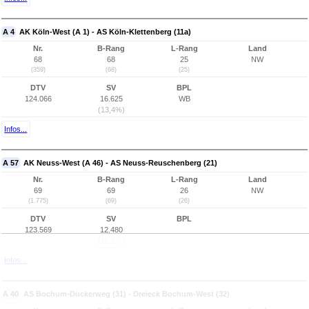
A 4
AK Köln-West (A 1) - AS Köln-Klettenberg (11a)
Nr.
B-Rang
L-Rang
Land
68
68
25
NW
(359)
(68)
(25)
DTV
SV
BPL
124.066
16.625
WB
(13,4%)
Infos...
A 57
AK Neuss-West (A 46) - AS Neuss-Reuschenberg (21)
Nr.
B-Rang
L-Rang
Land
69
69
26
NW
(1.775)
(69)
(26)
DTV
SV
BPL
123.569
12.480
(10,1%)
Infos...
A 40
AS Bochum-Dückerweg (31) - Dreieck Bochum-West (32)