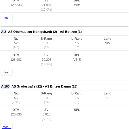
DTV
SV
BPL
129.333
21.987
WB*
(17,0%)
Infos...
A 2
AS Oberhausen-Königshardt (2) - AS Bottrop (3)
Nr.
B-Rang
L-Rang
Land
52
52
15
NW
(140)
(52)
(15)
DTV
SV
BPL
128.902
19.206
VB-E
(14,9%)
Infos...
A 100
AS Gradestraße (22) - AS Britzer Damm (23)
Nr.
B-Rang
L-Rang
Land
53
53
15
BE
(2.380)
(53)
(15)
DTV
SV
BPL
128.636
6.818
(5,3%)
Infos...