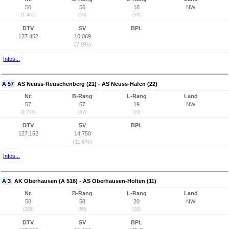
56
56
18
NW
(1.481)
(56)
(18)
DTV
SV
BPL
127.452
10.069
(7,9%)
Infos...
A 57
AS Neuss-Reuschenberg (21) - AS Neuss-Hafen (22)
Nr.
B-Rang
L-Rang
Land
57
57
19
NW
(1.776)
(57)
(19)
DTV
SV
BPL
127.152
14.750
(11,6%)
Infos...
A 3
AK Oberhausen (A 516) - AS Oberhausen-Holten (11)
Nr.
B-Rang
L-Rang
Land
58
58
20
NW
(228)
(58)
(20)
DTV
SV
BPL