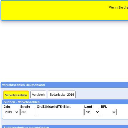
Wenn Sie die
Verkehrszahlen Deutschland
Vergleich
Bedarfsplan 2016
Verkehrszahlen
Suchen - Verkehszahlen
Jahr
Straße
Ort|Zählstelle|TK-Blatt
Land
BPL
Suchergebnisse einschränken