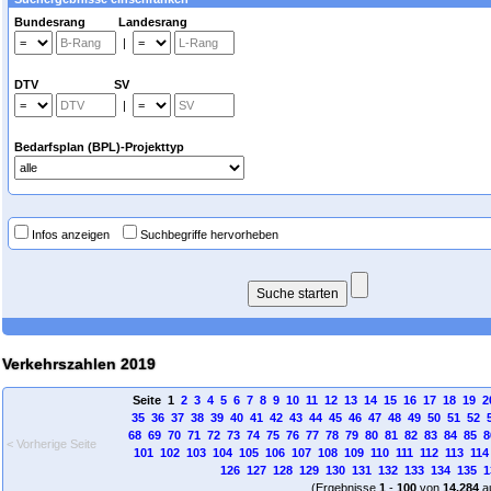
Bundesrang Landesrang
|
DTV SV
|
Bedarfsplan (BPL)-Projekttyp
Infos anzeigen
Suchbegriffe hervorheben
Verkehrszahlen 2019
Seite 1
2
3
4
5
6
7
8
9
10
11
12
13
14
15
16
17
18
19
2
35
36
37
38
39
40
41
42
43
44
45
46
47
48
49
50
51
52
68
69
70
71
72
73
74
75
76
77
78
79
80
81
82
83
84
85
8
< Vorherige Seite
101
102
103
104
105
106
107
108
109
110
111
112
113
114
126
127
128
129
130
131
132
133
134
135
1
(Ergebnisse
1
-
100
von
14.284
a