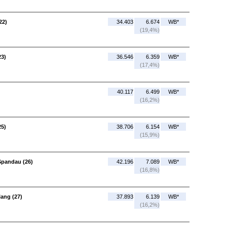
22)
34.403
6.674
WB*
(19,4%)
23)
36.546
6.359
WB*
(17,4%)
40.117
6.499
WB*
(16,2%)
25)
38.706
6.154
WB*
(15,9%)
Spandau (26)
42.196
7.089
WB*
(16,8%)
lang (27)
37.893
6.139
WB*
(16,2%)