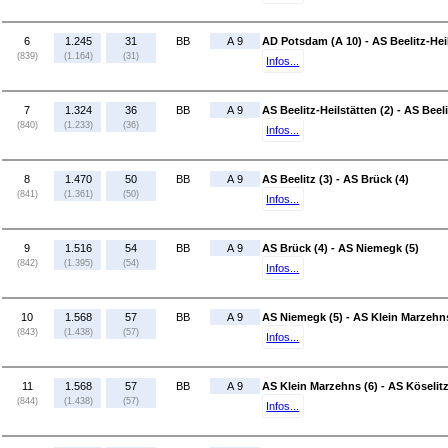
6
1.245
31
BB
A 9
AD Potsdam (A 10) - AS Beelitz-Heil
(839)
(1.164)
(31)
Infos...
7
1.324
36
BB
A 9
AS Beelitz-Heilstätten (2) - AS Beeli
(840)
(1.233)
(36)
Infos...
8
1.470
50
BB
A 9
AS Beelitz (3) - AS Brück (4)
(841)
(1.361)
(50)
Infos...
9
1.516
54
BB
A 9
AS Brück (4) - AS Niemegk (5)
(842)
(1.395)
(54)
Infos...
10
1.568
57
BB
A 9
AS Niemegk (5) - AS Klein Marzehns
(843)
(1.438)
(57)
Infos...
11
1.568
57
BB
A 9
AS Klein Marzehns (6) - AS Köselitz
(844)
(1.438)
(57)
Infos...