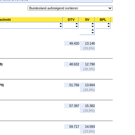
schnitt
DTV
SV
BPL
49.420
13.146
(26,6%)
8)
48.632
12.790
(26,3%)
79)
51.756
13.664
(26,4%)
57.397
15.382
(26,8%)
59.717
14.093
(23,6%)