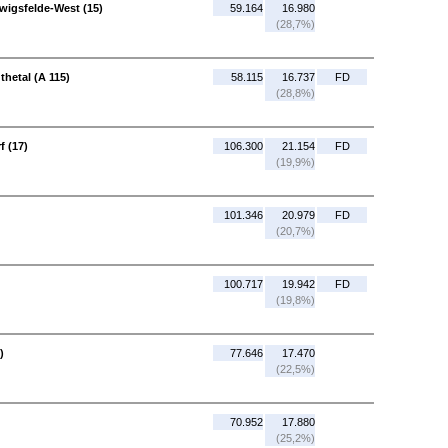
wigsfelde-West (15)
59.164
16.980
(28,7%)
hetal (A 115)
58.115
16.737
FD
(28,8%)
f (17)
106.300
21.154
FD
(19,9%)
101.346
20.979
FD
(20,7%)
100.717
19.942
FD
(19,8%)
)
77.646
17.470
(22,5%)
70.952
17.880
(25,2%)