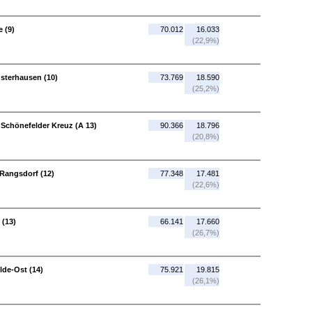
 (9)
70.012
16.033
(22,9%)
sterhausen (10)
73.769
18.590
(25,2%)
Schönefelder Kreuz (A 13)
90.366
18.796
(20,8%)
 Rangsdorf (12)
77.348
17.481
(22,6%)
 (13)
66.141
17.660
(26,7%)
de-Ost (14)
75.921
19.815
(26,1%)