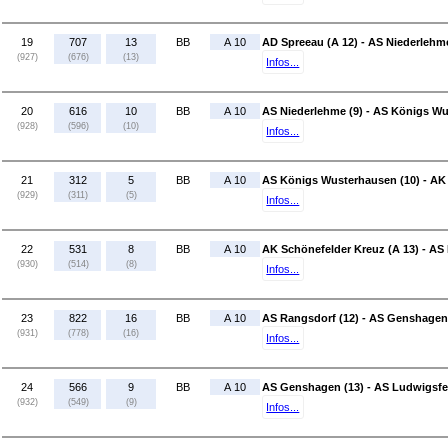
19
707
13
BB
A 10
AD Spreeau (A 12) - AS Niederlehme
(927)
(676)
(13)
Infos...
20
616
10
BB
A 10
AS Niederlehme (9) - AS Königs Wu
(928)
(596)
(10)
Infos...
21
312
5
BB
A 10
AS Königs Wusterhausen (10) - AK 
(929)
(311)
(5)
Infos...
22
531
8
BB
A 10
AK Schönefelder Kreuz (A 13) - AS
(930)
(514)
(8)
Infos...
23
822
16
BB
A 10
AS Rangsdorf (12) - AS Genshagen
(931)
(778)
(16)
Infos...
24
566
9
BB
A 10
AS Genshagen (13) - AS Ludwigsfel
(932)
(549)
(9)
Infos...