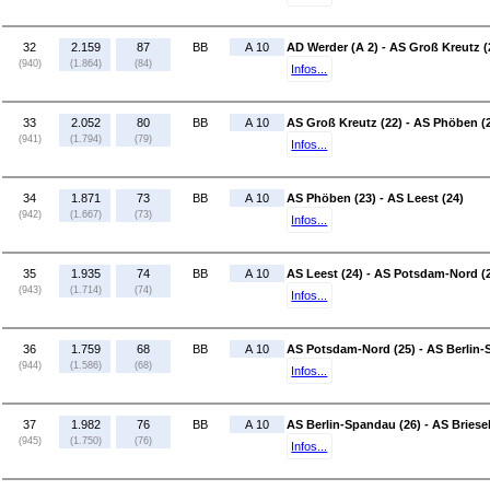
32
2.159
87
BB
A 10
AD Werder (A 2) - AS Groß Kreutz (
(940)
(1.864)
(84)
Infos...
33
2.052
80
BB
A 10
AS Groß Kreutz (22) - AS Phöben (
(941)
(1.794)
(79)
Infos...
34
1.871
73
BB
A 10
AS Phöben (23) - AS Leest (24)
(942)
(1.667)
(73)
Infos...
35
1.935
74
BB
A 10
AS Leest (24) - AS Potsdam-Nord (
(943)
(1.714)
(74)
Infos...
36
1.759
68
BB
A 10
AS Potsdam-Nord (25) - AS Berlin-
(944)
(1.586)
(68)
Infos...
37
1.982
76
BB
A 10
AS Berlin-Spandau (26) - AS Briese
(945)
(1.750)
(76)
Infos...