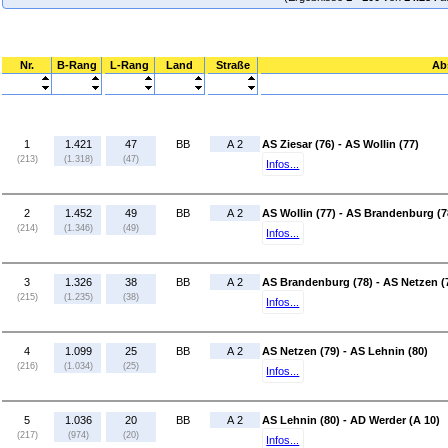
Nr.
B-Rang
L-Rang
Land
Straße
Ab
1
1.421
47
BB
A 2
AS Ziesar (76) - AS Wollin (77)
(213)
(1.318)
(47)
Infos...
2
1.452
49
BB
A 2
AS Wollin (77) - AS Brandenburg (7
(214)
(1.346)
(49)
Infos...
3
1.326
38
BB
A 2
AS Brandenburg (78) - AS Netzen (
(215)
(1.235)
(38)
Infos...
4
1.099
25
BB
A 2
AS Netzen (79) - AS Lehnin (80)
(216)
(1.034)
(25)
Infos...
5
1.036
20
BB
A 2
AS Lehnin (80) - AD Werder (A 10)
(217)
(974)
(20)
Infos...