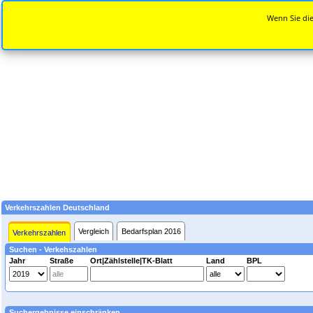
Wenn Sie die
Verkehrszahlen Deutschland
Vergleich
Bedarfsplan 2016
Verkehrszahlen
Suchen - Verkehszahlen
Jahr
Straße
Ort|Zählstelle|TK-Blatt
Land
BPL
Suchergebnisse einschränken