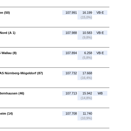
en (50)
107.991
16.199
VB-E
(15,0%)
Nord (A 1)
107.988
10.583
VB-E
(9,8%)
 Wallau (8)
107.894
6.258
VB-E
(5,8%)
 AS Nürnberg-Mögeldorf (87)
107.732
17.668
(16,4%)
edernhausen (46)
107.713
15.942
WB
(14,8%)
heim (14)
107.708
11.740
(10,9%)