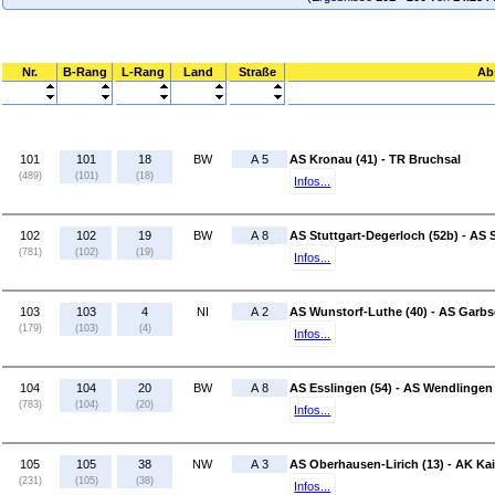
Nr.
B-Rang
L-Rang
Land
Straße
Ab
101
101
18
BW
A 5
AS Kronau (41) - TR Bruchsal
(489)
(101)
(18)
Infos...
102
102
19
BW
A 8
AS Stuttgart-Degerloch (52b) - AS S
(781)
(102)
(19)
Infos...
103
103
4
NI
A 2
AS Wunstorf-Luthe (40) - AS Garbs
(179)
(103)
(4)
Infos...
104
104
20
BW
A 8
AS Esslingen (54) - AS Wendlingen 
(783)
(104)
(20)
Infos...
105
105
38
NW
A 3
AS Oberhausen-Lirich (13) - AK Kai
(231)
(105)
(38)
Infos...