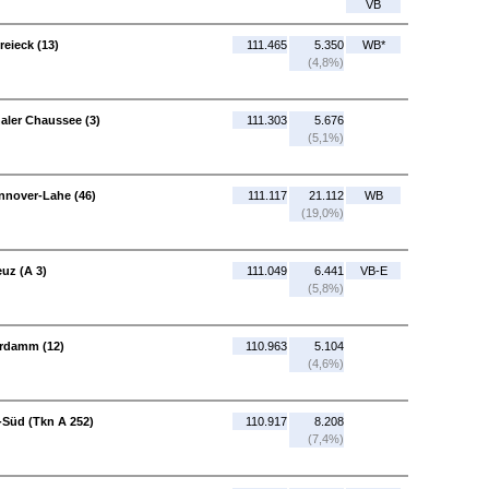
VB
reieck (13)
111.465
5.350
WB*
(4,8%)
aler Chaussee (3)
111.303
5.676
(5,1%)
nnover-Lahe (46)
111.117
21.112
WB
(19,0%)
uz (A 3)
111.049
6.441
VB-E
(5,8%)
erdamm (12)
110.963
5.104
(4,6%)
Süd (Tkn A 252)
110.917
8.208
(7,4%)