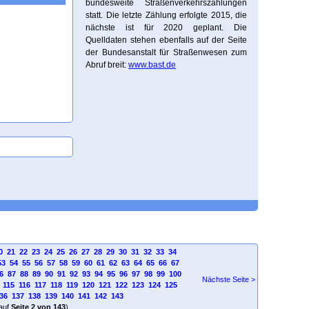
bundesweite Straßenverkehrszählungen
statt. Die letzte Zählung erfolgte 2015, die
nächste ist für 2020 geplant. Die
Quelldaten stehen ebenfalls auf der Seite
der Bundesanstalt für Straßenwesen zum
Abruf breit:
www.bast.de
0
21
22
23
24
25
26
27
28
29
30
31
32
33
34
53
54
55
56
57
58
59
60
61
62
63
64
65
66
67
6
87
88
89
90
91
92
93
94
95
96
97
98
99
100
Nächste Seite >
115
116
117
118
119
120
121
122
123
124
125
36
137
138
139
140
141
142
143
auf
Seite 2 von 143
)