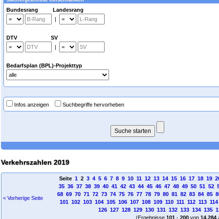
Bundesrang Landesrang
|
DTV SV
|
Bedarfsplan (BPL)-Projekttyp
Infos anzeigen
Suchbegriffe hervorheben
Verkehrszahlen 2019
Seite
1
2
3
4
5
6
7
8
9
10
11
12
13
14
15
16
17
18
19
2
35
36
37
38
39
40
41
42
43
44
45
46
47
48
49
50
51
52
68
69
70
71
72
73
74
75
76
77
78
79
80
81
82
83
84
85
8
< Vorherige Seite
101
102
103
104
105
106
107
108
109
110
111
112
113
114
126
127
128
129
130
131
132
133
134
135
1
(Ergebnisse
101
-
200
von
14.284