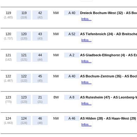
119
119
42
NW
A 40
Dreieck Bochum-West (32) - AS B
(1.485)
(119)
(42)
Infos...
120
120
43
NW
A 52
AS Tiefenbroich (24) - AD Breitsche
(1.737)
(120)
(43)
Infos...
121
121
44
NW
A 2
AS Gladbeck-Ellinghorst (4) - AS E
(142)
(121)
(44)
Infos...
122
122
45
NW
A 40
AS Bochum-Zentrum (35) - AS Boc
(1.487)
(122)
(45)
Infos...
123
123
21
BW
A 8
AS Rutesheim (47) - AS Leonberg-W
(775)
(123)
(21)
Infos...
124
124
46
NW
A 46
AS Hilden (28) - AS Haan-West (29)
(1.663)
(124)
(46)
Infos...