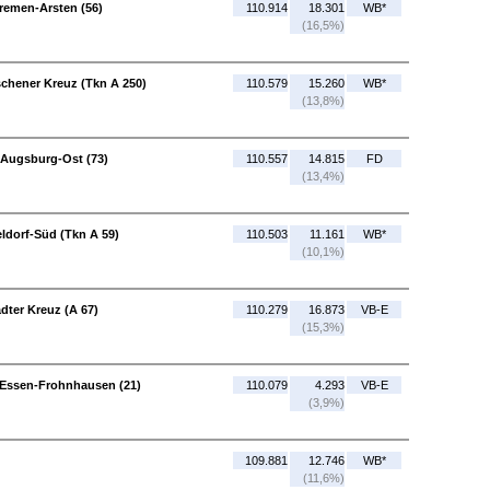
remen-Arsten (56)
110.914
18.301
WB*
(16,5%)
chener Kreuz (Tkn A 250)
110.579
15.260
WB*
(13,8%)
 Augsburg-Ost (73)
110.557
14.815
FD
(13,4%)
eldorf-Süd (Tkn A 59)
110.503
11.161
WB*
(10,1%)
dter Kreuz (A 67)
110.279
16.873
VB-E
(15,3%)
 Essen-Frohnhausen (21)
110.079
4.293
VB-E
(3,9%)
109.881
12.746
WB*
(11,6%)