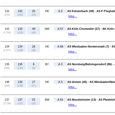
132
132
25
HE
A 3
AS Kelsterbach (49) - AS F-Flughaf
(270)
(132)
(25)
Infos...
133
133
49
NW
A 57
AS Köln-Chorweiler (27) - AK Köln-
(1.783)
(133)
(49)
Infos...
134
134
26
HE
A 66
AS Wiesbaden-Nordenstadt (7) - AS
(1.977)
(134)
(26)
Infos...
135
135
8
BY
A 3
AS Nürnberg/Behringersdorf (86) -
(309)
(135)
(8)
Infos...
136
136
27
HE
A 3
AS Idstein (45) - AS Wiesbaden/Ni
(265)
(136)
(27)
Infos...
137
137
22
BW
A 81
AS Mundelsheim (13) - AS Pleidels
(2.158)
(137)
(22)
Infos...