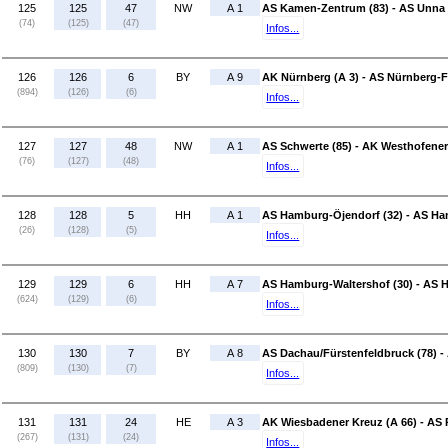
125
125
47
NW
A 1
AS Kamen-Zentrum (83) - AS Unna 
(74)
(125)
(47)
Infos...
126
126
6
BY
A 9
AK Nürnberg (A 3) - AS Nürnberg-F
(894)
(126)
(6)
Infos...
127
127
48
NW
A 1
AS Schwerte (85) - AK Westhofener
(76)
(127)
(48)
Infos...
128
128
5
HH
A 1
AS Hamburg-Öjendorf (32) - AS Ham
(26)
(128)
(5)
Infos...
129
129
6
HH
A 7
AS Hamburg-Waltershof (30) - AS 
(624)
(129)
(6)
Infos...
130
130
7
BY
A 8
AS Dachau/Fürstenfeldbruck (78) 
(809)
(130)
(7)
Infos...
131
131
24
HE
A 3
AK Wiesbadener Kreuz (A 66) - AS
(267)
(131)
(24)
Infos...