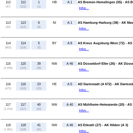
112
112
1
HB
A 1
AS Bremen-Hemelingen (55) - AS B
(47)
(112)
(1)
Infos...
113
113
6
NI
A 1
AS Hamburg-Harburg (38) - AK Mas
(30)
(113)
(6)
Infos...
114
114
5
BY
A 8
AS Kreuz Augsburg-West (72) - AS
(802)
(114)
(5)
Infos...
115
115
39
NW
A 46
AS Düsseldorf-Eller (26) - AK Düss
(1.659)
(115)
(39)
Infos...
116
116
23
HE
A 5
AD Darmstadt (A 672) - AK Darmstä
(472)
(116)
(23)
Infos...
117
117
40
NW
A 40
AS Mühlheim-Heimaterde (20) - AS
(1.474)
(117)
(40)
Infos...
118
118
41
NW
A 46
AS Erkrath (27) - AK Hilden (A 3)
(1.661)
(118)
(41)
Infos...