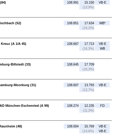
(84)
108.991
15.150
VB-E
(13,9%)
ischbach (52)
108.851
17.634
WB*
(16,2%)
 Kreuz (A 1/A 45)
108.667
17.713
VB-E
(16,3%)
WB
burg-Billstedt (33)
108.645
17.709
(16,3%)
Hamburg-Moorburg (31)
108.607
13.793
VB-E
(12,7%)
- AD München-Eschenried (A 99)
108.274
12.235
FD
(11,3%)
 Raunheim (48)
108.004
15.769
VB-E
(14,6%)
VB-E