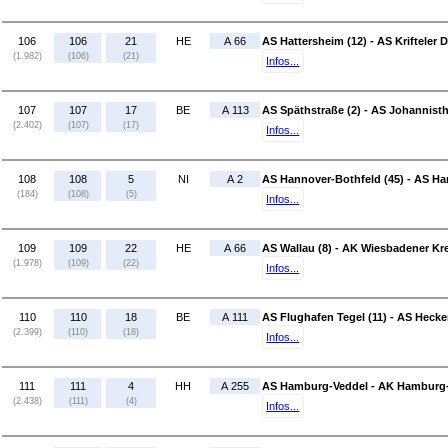
106
106
21
HE
A 66
AS Hattersheim (12) - AS Krifteler D
(1.982)
(106)
(21)
Infos...
107
107
17
BE
A 113
AS Späthstraße (2) - AS Johannisth
(2.402)
(107)
(17)
Infos...
108
108
5
NI
A 2
AS Hannover-Bothfeld (45) - AS Ha
(184)
(108)
(5)
Infos...
109
109
22
HE
A 66
AS Wallau (8) - AK Wiesbadener Kre
(1.978)
(109)
(22)
Infos...
110
110
18
BE
A 111
AS Flughafen Tegel (11) - AS Heck
(2.399)
(110)
(18)
Infos...
111
111
4
HH
A 255
AS Hamburg-Veddel - AK Hamburg-
(2.438)
(111)
(4)
Infos...