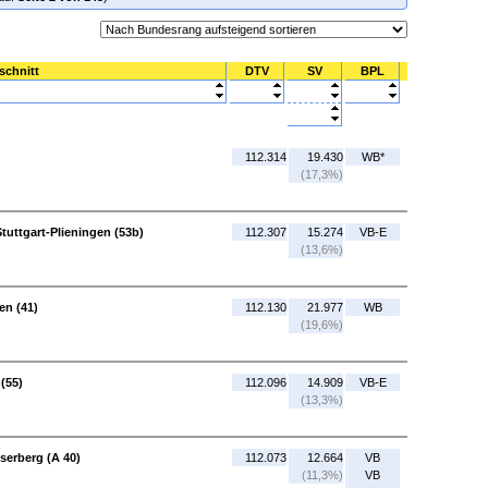
schnitt
DTV
SV
BPL
112.314
19.430
WB*
(17,3%)
tuttgart-Plieningen (53b)
112.307
15.274
VB-E
(13,6%)
en (41)
112.130
21.977
WB
(19,6%)
(55)
112.096
14.909
VB-E
(13,3%)
serberg (A 40)
112.073
12.664
VB
(11,3%)
VB