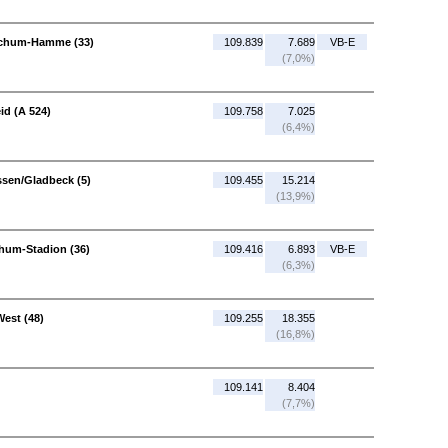
ochum-Hamme (33)
109.839
7.689
VB-E
(7,0%)
id (A 524)
109.758
7.025
(6,4%)
ssen/Gladbeck (5)
109.455
15.214
(13,9%)
hum-Stadion (36)
109.416
6.893
VB-E
(6,3%)
est (48)
109.255
18.355
(16,8%)
109.141
8.404
(7,7%)