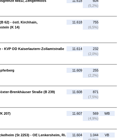
reisgrenze M/ED, Zengermoos
11.618
604
(5,2%)
B 62) - östl. Kirchhain,
11.618
755
stein (K 14)
(6,5%)
e - KVP OD Kaiserlautern-Zollamtstraße
11.614
232
(2,0%)
öpferberg
11.609
255
(2,2%)
Höxter-Brenkhäuser Straße (B 239)
11.608
871
(7,5%)
/K 207)
11.607
569
WB
(4,9%)
ckelheim (St 2253) - OE Lenkersheim, Ri.
11.604
1.044
VB