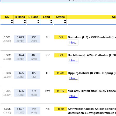
Nr.
B-Rang
L-Rang
Land
Straße
Ab
6.301
5.623
233
SH
B 5
Bordelum (L 6) - KVP Bredstedt (L 
(3.502)
(3.248)
(132)
Infos...
6.302
5.624
460
RP
B 9
Bechtheim (L 409) - Osthofen (L 38
(4.331)
(3.249)
(296)
Infos...
6.303
5.625
122
TH
B 281
Oppurg/Döbritz (K 210) - Oppurg (
(11.848)
(3.250)
(52)
Infos...
6.304
5.626
774
BW
B 317
süd-östl. Hinterzarten, südl. Titise
(12.596)
(3.251)
(626)
Infos...
6.305
5.627
444
HE
B 80
KVP Witzenhausen-An der Bohlenbr
(7.880)
(3.252)
(431)
Unterrieden-Ludwigsteinstraße (K 