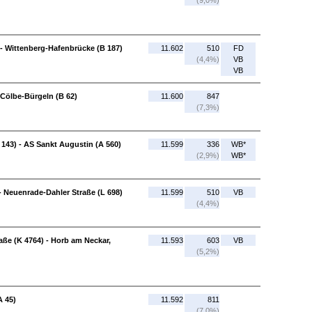
(9,0%)
 - Wittenberg-Hafenbrücke (B 187)
11.602
510
FD
(4,4%)
VB
VB
 Cölbe-Bürgeln (B 62)
11.600
847
(7,3%)
143) - AS Sankt Augustin (A 560)
11.599
336
WB*
(2,9%)
WB*
- Neuenrade-Dahler Straße (L 698)
11.599
510
VB
(4,4%)
aße (K 4764) - Horb am Neckar,
11.593
603
VB
(5,2%)
A 45)
11.592
811
(7,0%)