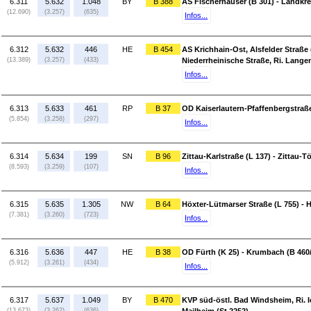
6.311
5.632
1.048
BY
B 388
AS Fischerhäuser (B 301) - Landk
(12.690)
(3.257)
(635)
Infos...
6.312
5.632
446
HE
B 454
AS Krichhain-Ost, Alsfelder Straße (
(13.389)
(3.257)
(433)
Niederrheinische Straße, Ri. Langen
Infos...
6.313
5.633
461
RP
B 37
OD Kaiserlautern-Pfaffenbergstraß
(5.854)
(3.258)
(297)
Infos...
6.314
5.634
199
SN
B 96
Zittau-Karlstraße (L 137) - Zittau-T
(8.593)
(3.259)
(107)
Infos...
6.315
5.635
1.305
NW
B 64
Höxter-Lütmarser Straße (L 755) - 
(7.381)
(3.260)
(723)
Infos...
6.316
5.636
447
HE
B 38
OD Fürth (K 25) - Krumbach (B 460
(5.912)
(3.261)
(434)
Infos...
6.317
5.637
1.049
BY
B 470
KVP süd-östl. Bad Windsheim, Ri. I
(13.673)
(3.262)
(636)