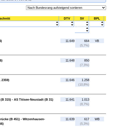
schnitt
DTV
SV
BPL
4)
11.649
664
VB
(5,7%)
6)
11.648
850
(7,3%)
L 2359)
11.646
1.258
(10,8%)
e (B 315) - AS Titisee-Neustadt (B 31)
11.641
1.013
(8,7%)
ücke (B 451) - Witzenhausen-
11.639
617
WB
66)
(5,3%)