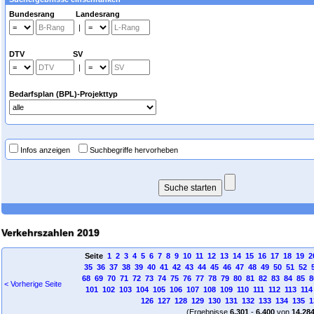
Bundesrang Landesrang
|
DTV SV
|
Bedarfsplan (BPL)-Projekttyp
Infos anzeigen
Suchbegriffe hervorheben
Verkehrszahlen 2019
Seite
1
2
3
4
5
6
7
8
9
10
11
12
13
14
15
16
17
18
19
2
35
36
37
38
39
40
41
42
43
44
45
46
47
48
49
50
51
52
68
69
70
71
72
73
74
75
76
77
78
79
80
81
82
83
84
85
8
< Vorherige Seite
101
102
103
104
105
106
107
108
109
110
111
112
113
114
126
127
128
129
130
131
132
133
134
135
1
(Ergebnisse
6.301
-
6.400
von
14.28