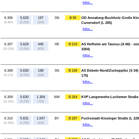
Infos...
6.306
5.628
197
SN
B 95
OD Annaberg-Buchholz-Große Kirc
(8.487)
(3.253)
(105)
Cunersdorf (L 265)
Infos...
6.307
5.629
445
HE
B 519
AS Hofheim am Taunus (A 66) - sü
(14.218)
(3.254)
(432)
3264)
Infos...
6.308
5.630
198
SN
B 169
AS Döbeln-Nord/Zschepplitz (S 34)
(9.172)
(3.255)
(106)
175)
Infos...
6.309
5.630
1.304
NW
B 264
KVP Langerwehe-Luchemer Straße (
(11.431)
(3.255)
(722)
Infos...
6.310
5.631
1.047
BY
B 287
Fuchsstadt-Kissinger Straße (L 229
(11.924)
(3.256)
(634)
Infos...