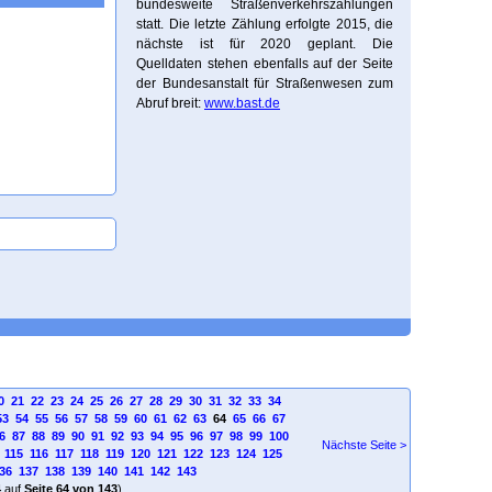
bundesweite Straßenverkehrszählungen
statt. Die letzte Zählung erfolgte 2015, die
nächste ist für 2020 geplant. Die
Quelldaten stehen ebenfalls auf der Seite
der Bundesanstalt für Straßenwesen zum
Abruf breit:
www.bast.de
0
21
22
23
24
25
26
27
28
29
30
31
32
33
34
53
54
55
56
57
58
59
60
61
62
63
64
65
66
67
6
87
88
89
90
91
92
93
94
95
96
97
98
99
100
Nächste Seite >
115
116
117
118
119
120
121
122
123
124
125
36
137
138
139
140
141
142
143
4
auf
Seite 64 von 143
)