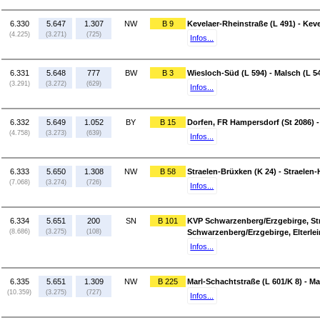
6.330
5.647
1.307
NW
B 9
Kevelaer-Rheinstraße (L 491) - Keve
(4.225)
(3.271)
(725)
Infos...
6.331
5.648
777
BW
B 3
Wiesloch-Süd (L 594) - Malsch (L 5
(3.291)
(3.272)
(629)
Infos...
6.332
5.649
1.052
BY
B 15
Dorfen, FR Hampersdorf (St 2086) - 
(4.758)
(3.273)
(639)
Infos...
6.333
5.650
1.308
NW
B 58
Straelen-Brüxken (K 24) - Straelen-
(7.068)
(3.274)
(726)
Infos...
6.334
5.651
200
SN
B 101
KVP Schwarzenberg/Erzgebirge, Stra
(8.686)
(3.275)
(108)
Schwarzenberg/Erzgebirge, Elterlei
Infos...
6.335
5.651
1.309
NW
B 225
Marl-Schachtstraße (L 601/K 8) - Ma
(10.359)
(3.275)
(727)
Infos...