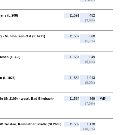
ens (L 208)
11.591
452
(3,9%)
) - Mühlhausen-Ost (K 4271)
11.587
660
(5,7%)
alben (L 363)
11.587
649
(5,6%)
 (L 1026)
11.584
1.043
(9,0%)
e (St 2109) - westl. Bad Birnbach-
11.584
869
WB*
(7,5%)
OD Tröstau, Kemnather Straße (St 2665)
11.582
1.170
(10,1%)