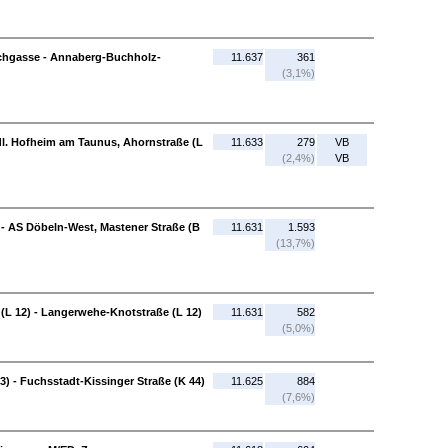
hgasse - Annaberg-Buchholz-
11.637
361
(3,1%)
dl. Hofheim am Taunus, Ahornstraße (L
11.633
279
VB
(2,4%)
VB
 - AS Döbeln-West, Mastener Straße (B
11.631
1.593
(13,7%)
L 12) - Langerwehe-Knotstraße (L 12)
11.631
582
(5,0%)
3) - Fuchsstadt-Kissinger Straße (K 44)
11.625
884
(7,6%)