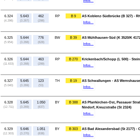
Infos...
6.324
5.643
462
RP
B 9
AS Koblenz-Südbrücke (B 327) - Rh
(4.296)
(3.267)
(298)
Infos...
6.325
5.644
776
BW
B 39
AS Mühlhausen-Süd (K 3520/K 4172
(5.954)
(3.268)
(628)
Infos...
6.326
5.644
463
RP
B 270
Krickenbach/Schopp (L 500) - Stein
(11.633)
(3.268)
(299)
Infos...
6.327
5.645
123
TH
B 19
AS Schwallungen - AS Wernshausen
(5.040)
(3.269)
(53)
Infos...
6.328
5.645
1.050
BY
B 388
AS Pfarrkirchen-Ost, Passauer Straß
(12.711)
(3.269)
(637)
Nindorf, Kreuzstraße (St 2324)
Infos...
6.329
5.646
1.051
BY
B 303
AS Bad Alexandersbad (St 2177) - 
(12.303)
(3.270)
(638)
Infos...