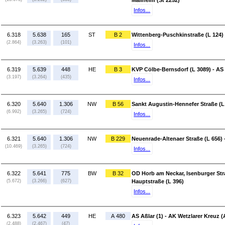
Mailheim (St 2252)
Infos...
6.318
5.638
165
ST
B 2
Wittenberg-Puschkinstraße (L 124)
(2.864)
(3.263)
(101)
Infos...
6.319
5.639
448
HE
B 3
KVP Cölbe-Bernsdorf (L 3089) - AS
(3.197)
(3.264)
(435)
Infos...
6.320
5.640
1.306
NW
B 56
Sankt Augustin-Hennefer Straße (L 
(6.992)
(3.265)
(724)
Infos...
6.321
5.640
1.306
NW
B 229
Neuenrade-Altenaer Straße (L 656) 
(10.469)
(3.265)
(724)
Infos...
6.322
5.641
775
BW
B 32
OD Horb am Neckar, Isenburger Str
(5.672)
(3.266)
(627)
Hauptstraße (L 396)
Infos...
6.323
5.642
449
HE
A 480
AS Aßlar (1) - AK Wetzlarer Kreuz (
(2.488)
(2.467)
(47)