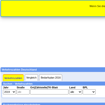
Wenn Sie die
Verkehrszahlen Deutschland
Vergleich
Bedarfsplan 2016
Verkehrszahlen
Suchen - Verkehszahlen
Jahr
Straße
Ort|Zählstelle|TK-Blatt
Land
BPL
Suchergebnisse einschränken