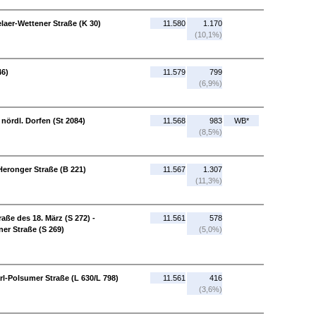
laer-Wettener Straße (K 30)
11.580
1.170
(10,1%)
46)
11.579
799
(6,9%)
nördl. Dorfen (St 2084)
11.568
983
WB*
(8,5%)
Heronger Straße (B 221)
11.567
1.307
(11,3%)
ße des 18. März (S 272) -
11.561
578
ner Straße (S 269)
(5,0%)
rl-Polsumer Straße (L 630/L 798)
11.561
416
(3,6%)