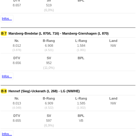
DTV
SV
BPL
8.657
519
(6,0%)
Infos...
B 7
Marsberg-Bredelar (L 870/L 716) - Marsberg-Giershagen (L 870)
Nr.
B-Rang
L-Rang
Land
8.012
6.908
1.584
NW
(3.876)
(4.521)
(1.001)
DTV
SV
BPL
8.656
952
(11,0%)
Infos...
B 8
Hennef (Sieg)-Uckerath (L 268) - LG (NW/HE)
Nr.
B-Rang
L-Rang
Land
8.013
6.909
1.585
NW
(4.049)
(4.522)
(1.002)
DTV
SV
BPL
8.655
597
VB
(6,9%)
Infos...