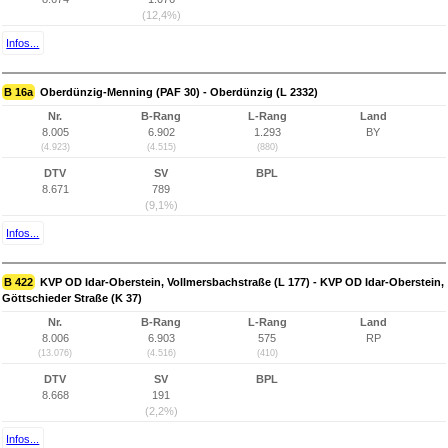
(12,4%)
Infos...
B 16a
Oberdünzig-Menning (PAF 30) - Oberdünzig (L 2332)
Nr.
B-Rang
L-Rang
Land
8.005
6.902
1.293
BY
(4.923)
(4.515)
(880)
DTV
SV
BPL
8.671
789
(9,1%)
Infos...
B 422
KVP OD Idar-Oberstein, Vollmersbachstraße (L 177) - KVP OD Idar-Oberstein,
Göttschieder Straße (K 37)
Nr.
B-Rang
L-Rang
Land
8.006
6.903
575
RP
(13.076)
(4.516)
(410)
DTV
SV
BPL
8.668
191
(2,2%)
Infos...