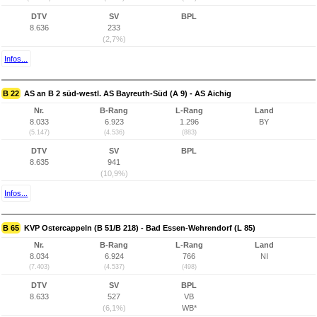
DTV
SV
BPL
8.636
233
(2,7%)
Infos...
B 22
AS an B 2 süd-westl. AS Bayreuth-Süd (A 9) - AS Aichig
Nr.
B-Rang
L-Rang
Land
8.033
6.923
1.296
BY
(5.147)
(4.536)
(883)
DTV
SV
BPL
8.635
941
(10,9%)
Infos...
B 65
KVP Ostercappeln (B 51/B 218) - Bad Essen-Wehrendorf (L 85)
Nr.
B-Rang
L-Rang
Land
8.034
6.924
766
NI
(7.403)
(4.537)
(498)
DTV
SV
BPL
8.633
527
VB
(6,1%)
WB*