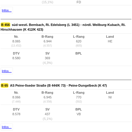
(15,1%)
FD
Infos...
B 456
süd-westl. Bernbach, Ri. Edelsberg (L 3451) - nördl. Weilburg-Kubach, Ri.
Hirschhausen (K 412/K 423)
Nr.
B-Rang
L-Rang
Land
8.065
6.944
620
HE
(13.452)
(4.557)
(605)
DTV
SV
BPL
8.580
369
(4,3%)
Infos...
B 65
AS Peine-Ilseder Straße (B 444/K 73) - Peine-Dungelbeck (K 47)
Nr.
B-Rang
L-Rang
Land
8.066
6.945
770
NI
(7.446)
(4.558)
(502)
DTV
SV
BPL
8.578
437
VB
(5,1%)
Infos...