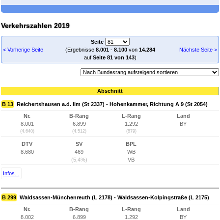
Verkehrszahlen 2019
Seite
< Vorherige Seite
(Ergebnisse
8.001
-
8.100
von
14.284
Nächste Seite >
auf
Seite 81 von 143
)
Abschnitt
B 13
Reichertshausen a.d. Ilm (St 2337) - Hohenkammer, Richtung A 9 (St 2054)
Nr.
B-Rang
L-Rang
Land
8.001
6.899
1.292
BY
(4.640)
(4.512)
(879)
DTV
SV
BPL
8.680
469
WB
(5,4%)
VB
Infos...
B 299
Waldsassen-Münchenreuth (L 2178) - Waldsassen-Kolpingstraße (L 2175)
Nr.
B-Rang
L-Rang
Land
8.002
6.899
1.292
BY