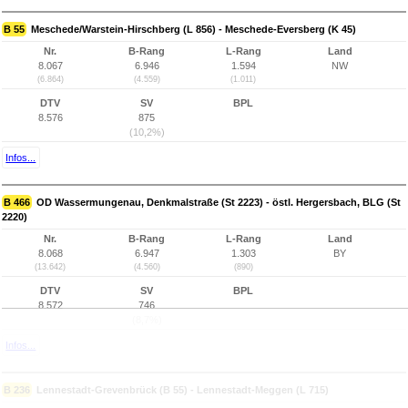
B 55
Meschede/Warstein-Hirschberg (L 856) - Meschede-Eversberg (K 45)
Nr.
B-Rang
L-Rang
Land
8.067
6.946
1.594
NW
(6.864)
(4.559)
(1.011)
DTV
SV
BPL
8.576
875
(10,2%)
Infos...
B 466
OD Wassermungenau, Denkmalstraße (St 2223) - östl. Hergersbach, BLG (St
2220)
Nr.
B-Rang
L-Rang
Land
8.068
6.947
1.303
BY
(13.642)
(4.560)
(890)
DTV
SV
BPL
8.572
746
(8,7%)
Infos...
B 236
Lennestadt-Grevenbrück (B 55) - Lennestadt-Meggen (L 715)