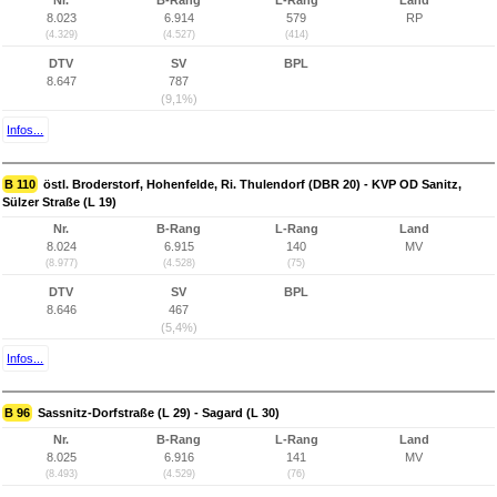
Nr.
B-Rang
L-Rang
Land
8.023
6.914
579
RP
(4.329)
(4.527)
(414)
DTV
SV
BPL
8.647
787
(9,1%)
Infos...
B 110
östl. Broderstorf, Hohenfelde, Ri. Thulendorf (DBR 20) - KVP OD Sanitz,
Sülzer Straße (L 19)
Nr.
B-Rang
L-Rang
Land
8.024
6.915
140
MV
(8.977)
(4.528)
(75)
DTV
SV
BPL
8.646
467
(5,4%)
Infos...
B 96
Sassnitz-Dorfstraße (L 29) - Sagard (L 30)
Nr.
B-Rang
L-Rang
Land
8.025
6.916
141
MV
(8.493)
(4.529)
(76)