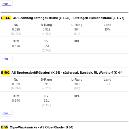
Infos...
L 1137
OD Leonberg-Strohgäustraße (L 1136) - Ditzingen-Siemensstraße (L 1177)
Nr.
B-Rang
L-Rang
Land
8.028
6.919
964
BW
(12.092)
(4.532)
(814)
DTV
SV
BPL
8.640
233
(2,7%)
Infos...
B 502
AS Brodersdorf/Röbsdorf (K 24) - süd-westl. Barsbek, Ri. Wendtorf (K 44)
Nr.
B-Rang
L-Rang
Land
8.029
6.919
306
SH
(14.096)
(4.532)
(205)
DTV
SV
BPL
8.640
181
(2,1%)
Infos...
B 55
Olpe-Waukemicke - AS Olpe-Rhode (B 54)