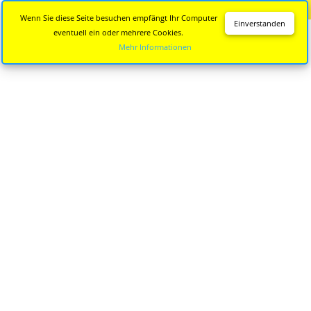
Diese Seite wird nicht mehr aktualisiert.
Zur neuen Seite
Wenn Sie diese Seite besuchen empfängt Ihr Computer
Einverstanden
eventuell ein oder mehrere Cookies.
Mehr Informationen