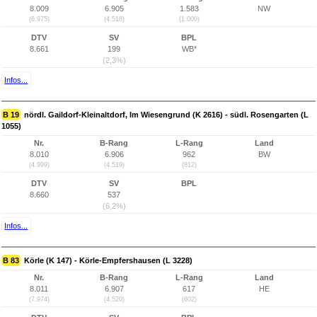
8.009
6.905
1.583
NW
(6.975)
(4.518)
(1.000)
DTV
SV
BPL
8.661
199
WB*
(2,3%)
Infos...
B 19
nördl. Gaildorf-Kleinaltdorf, Im Wiesengrund (K 2616) - südl. Rosengarten (L
1055)
Nr.
B-Rang
L-Rang
Land
8.010
6.906
962
BW
(4.999)
(4.519)
(812)
DTV
SV
BPL
8.660
537
(6,2%)
Infos...
B 83
Körle (K 147) - Körle-Empfershausen (L 3228)
Nr.
B-Rang
L-Rang
Land
8.011
6.907
617
HE
(7.974)
(4.520)
(602)