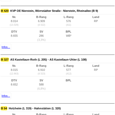
B 420
KVP OE Nierstein, Wörrstädter Straße - Nierstein, Rheinallee (B 9)
Nr.
B-Rang
L-Rang
Land
8.014
6.909
576
RP
(13.029)
(4.522)
(411)
DTV
SV
BPL
8.655
286
WB*
(3,3%)
Infos...
B 327
AS Kastellaun-Roth (L 205) - AS Kastellaun-Uhler (L 108)
Nr.
B-Rang
L-Rang
Land
8.015
6.910
577
RP
(12.663)
(4.523)
(412)
DTV
SV
BPL
8.652
588
(6,8%)
Infos...
B 54
Holzheim (L 319) - Hahnstätten (L 320)
Nr.
B-Rang
L-Rang
Land