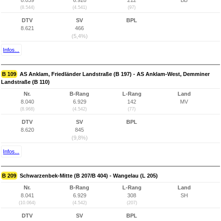
8.039
6.928
212
BB
(8.544)
(4.541)
(97)
DTV
SV
BPL
8.621
466
(5,4%)
Infos...
B 109
AS Anklam, Friedländer Landstraße (B 197) - AS Anklam-West, Demminer
Landstraße (B 110)
Nr.
B-Rang
L-Rang
Land
8.040
6.929
142
MV
(8.968)
(4.542)
(77)
DTV
SV
BPL
8.620
845
(9,8%)
Infos...
B 209
Schwarzenbek-Mitte (B 207/B 404) - Wangelau (L 205)
Nr.
B-Rang
L-Rang
Land
8.041
6.929
308
SH
(10.064)
(4.542)
(207)
DTV
SV
BPL