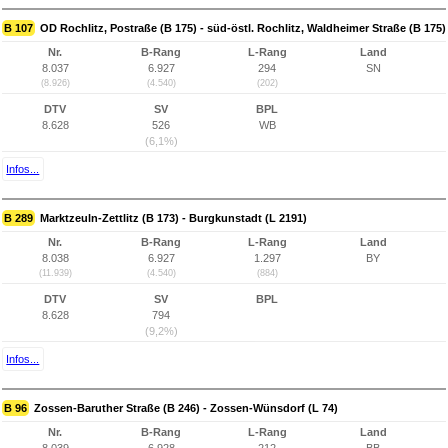
B 107
OD Rochlitz, Postraße (B 175) - süd-östl. Rochlitz, Waldheimer Straße (B 175)
Nr.
B-Rang
L-Rang
Land
8.037
6.927
294
SN
(8.926)
(4.540)
(202)
DTV
SV
BPL
8.628
526
WB
(6,1%)
Infos...
B 289
Marktzeuln-Zettlitz (B 173) - Burgkunstadt (L 2191)
Nr.
B-Rang
L-Rang
Land
8.038
6.927
1.297
BY
(11.939)
(4.540)
(884)
DTV
SV
BPL
8.628
794
(9,2%)
Infos...
B 96
Zossen-Baruther Straße (B 246) - Zossen-Wünsdorf (L 74)
Nr.
B-Rang
L-Rang
Land