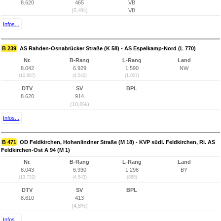
8.620
465
VB
(5,4%)
VB
Infos...
B 239
AS Rahden-Osnabrücker Straße (K 58) - AS Espelkamp-Nord (L 770)
Nr.
B-Rang
L-Rang
Land
8.042
6.929
1.590
NW
(10.687)
(4.542)
(1.007)
DTV
SV
BPL
8.620
914
(10,6%)
Infos...
B 471
OD Feldkirchen, Hohenlindner Straße (M 18) - KVP südl. Feldkirchen, Ri. AS
Feldkirchen-Ost A 94 (M 1)
Nr.
B-Rang
L-Rang
Land
8.043
6.930
1.298
BY
(13.732)
(4.543)
(885)
DTV
SV
BPL
8.610
413
(4,8%)
Infos...