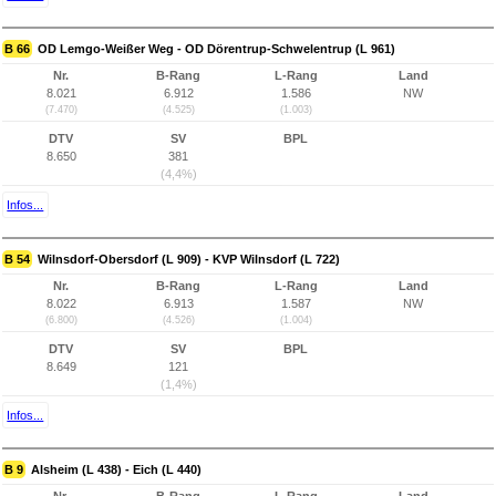
B 66
OD Lemgo-Weißer Weg - OD Dörentrup-Schwelentrup (L 961)
Nr.
B-Rang
L-Rang
Land
8.021
6.912
1.586
NW
(7.470)
(4.525)
(1.003)
DTV
SV
BPL
8.650
381
(4,4%)
Infos...
B 54
Wilnsdorf-Obersdorf (L 909) - KVP Wilnsdorf (L 722)
Nr.
B-Rang
L-Rang
Land
8.022
6.913
1.587
NW
(6.800)
(4.526)
(1.004)
DTV
SV
BPL
8.649
121
(1,4%)
Infos...
B 9
Alsheim (L 438) - Eich (L 440)