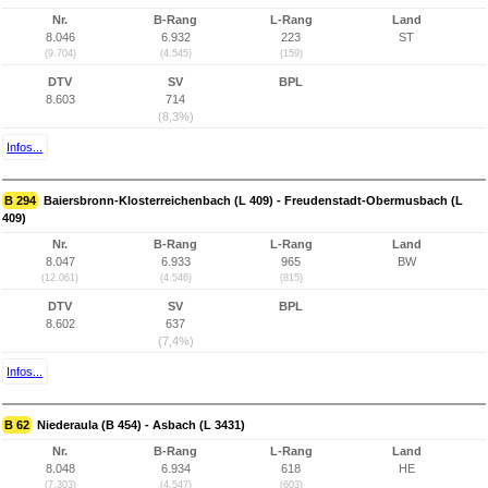
Nr.
B-Rang
L-Rang
Land
8.046
6.932
223
ST
(9.704)
(4.545)
(159)
DTV
SV
BPL
8.603
714
(8,3%)
Infos...
B 294
Baiersbronn-Klosterreichenbach (L 409) - Freudenstadt-Obermusbach (L
409)
Nr.
B-Rang
L-Rang
Land
8.047
6.933
965
BW
(12.061)
(4.546)
(815)
DTV
SV
BPL
8.602
637
(7,4%)
Infos...
B 62
Niederaula (B 454) - Asbach (L 3431)
Nr.
B-Rang
L-Rang
Land
8.048
6.934
618
HE
(7.303)
(4.547)
(603)