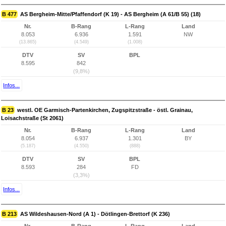
B 477
AS Bergheim-Mitte/Pfaffendorf (K 19) - AS Bergheim (A 61/B 55) (18)
Nr.
B-Rang
L-Rang
Land
8.053
6.936
1.591
NW
(13.865)
(4.549)
(1.008)
DTV
SV
BPL
8.595
842
(9,8%)
Infos...
B 23
westl. OE Garmisch-Partenkirchen, Zugspitzstraße - östl. Grainau,
Loisachstraße (St 2061)
Nr.
B-Rang
L-Rang
Land
8.054
6.937
1.301
BY
(5.187)
(4.550)
(888)
DTV
SV
BPL
8.593
284
FD
(3,3%)
Infos...
B 213
AS Wildeshausen-Nord (A 1) - Dötlingen-Brettorf (K 236)