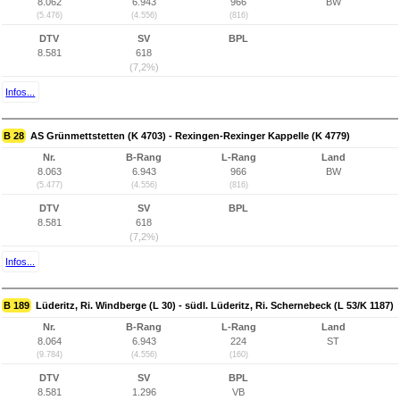
8.062
6.943
966
BW
(5.476)
(4.556)
(816)
DTV
SV
BPL
8.581
618
(7,2%)
Infos...
B 28
AS Grünmettstetten (K 4703) - Rexingen-Rexinger Kappelle (K 4779)
Nr.
B-Rang
L-Rang
Land
8.063
6.943
966
BW
(5.477)
(4.556)
(816)
DTV
SV
BPL
8.581
618
(7,2%)
Infos...
B 189
Lüderitz, Ri. Windberge (L 30) - südl. Lüderitz, Ri. Schernebeck (L 53/K 1187)
Nr.
B-Rang
L-Rang
Land
8.064
6.943
224
ST
(9.784)
(4.556)
(160)
DTV
SV
BPL
8.581
1.296
VB