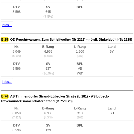
DTV
SV
BPL
8.598
645
(7,5%)
Infos...
B 25
OD Feuchtwangen, Zum Schleifweiher (St 2222) - nördl. Dinkelsbühl (St 2218)
Nr.
B-Rang
L-Rang
Land
8.049
6.935
1.300
BY
(5.191)
(4.548)
(887)
DTV
SV
BPL
8.596
937
VB
(10,9%)
WB*
Infos...
B 76
AS Timmendorfer Strand-Lübecker Straße (L 181) - AS Lübeck-
Travemünde/Timmendorfer Strand (B 75/K 28)
Nr.
B-Rang
L-Rang
Land
8.050
6.935
310
SH
(7.827)
(4.548)
(209)
DTV
SV
BPL
8.596
129