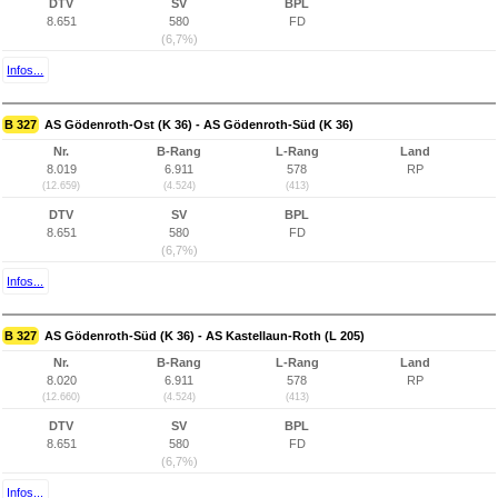
DTV
SV
BPL
8.651
580
FD
(6,7%)
Infos...
B 327
AS Gödenroth-Ost (K 36) - AS Gödenroth-Süd (K 36)
Nr.
B-Rang
L-Rang
Land
8.019
6.911
578
RP
(12.659)
(4.524)
(413)
DTV
SV
BPL
8.651
580
FD
(6,7%)
Infos...
B 327
AS Gödenroth-Süd (K 36) - AS Kastellaun-Roth (L 205)
Nr.
B-Rang
L-Rang
Land
8.020
6.911
578
RP
(12.660)
(4.524)
(413)
DTV
SV
BPL
8.651
580
FD
(6,7%)
Infos...