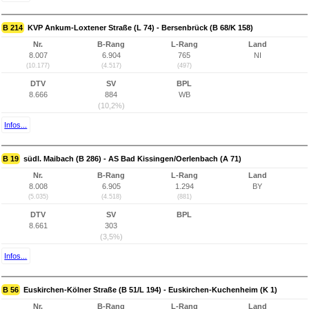
B 214
KVP Ankum-Loxtener Straße (L 74) - Bersenbrück (B 68/K 158)
Nr.
B-Rang
L-Rang
Land
8.007
6.904
765
NI
(10.177)
(4.517)
(497)
DTV
SV
BPL
8.666
884
WB
(10,2%)
Infos...
B 19
südl. Maibach (B 286) - AS Bad Kissingen/Oerlenbach (A 71)
Nr.
B-Rang
L-Rang
Land
8.008
6.905
1.294
BY
(5.035)
(4.518)
(881)
DTV
SV
BPL
8.661
303
(3,5%)
Infos...
B 56
Euskirchen-Kölner Straße (B 51/L 194) - Euskirchen-Kuchenheim (K 1)
Nr.
B-Rang
L-Rang
Land