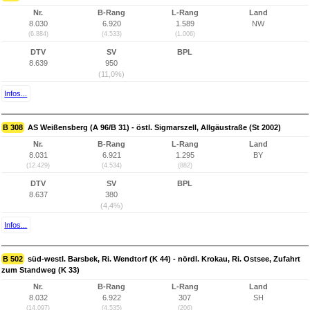
Nr.
B-Rang
L-Rang
Land
8.030
6.920
1.589
NW
(6.884)
(4.533)
(1.006)
DTV
SV
BPL
8.639
950
(11,0%)
Infos...
B 308
AS Weißensberg (A 96/B 31) - östl. Sigmarszell, Allgäustraße (St 2002)
Nr.
B-Rang
L-Rang
Land
8.031
6.921
1.295
BY
(12.429)
(4.534)
(882)
DTV
SV
BPL
8.637
380
(4,4%)
Infos...
B 502
süd-westl. Barsbek, Ri. Wendtorf (K 44) - nördl. Krokau, Ri. Ostsee, Zufahrt
zum Standweg (K 33)
Nr.
B-Rang
L-Rang
Land
8.032
6.922
307
SH
(14.097)
(4.535)
(206)