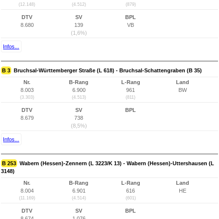
(12.148)
(4.512)
(879)
DTV
SV
BPL
8.680
139
VB
(1,6%)
Infos...
B 3
Bruchsal-Württemberger Straße (L 618) - Bruchsal-Schattengraben (B 35)
Nr.
B-Rang
L-Rang
Land
8.003
6.900
961
BW
(3.303)
(4.513)
(811)
DTV
SV
BPL
8.679
738
(8,5%)
Infos...
B 253
Wabern (Hessen)-Zennern (L 3223/K 13) - Wabern (Hessen)-Uttershausen (L
3148)
Nr.
B-Rang
L-Rang
Land
8.004
6.901
616
HE
(11.169)
(4.514)
(601)
DTV
SV
BPL
8.674
1.076