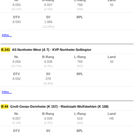
Nr.
B-Rang
L-Rang
Land
8.055
6.937
768
NI
(10.167)
(4.550)
(500)
DTV
SV
BPL
8.593
1.066
(12,4%)
Infos...
B 241
AS Northeim-West (A 7) - KVP Northeim-Sollingtor
Nr.
B-Rang
L-Rang
Land
8.056
6.938
769
NI
(10.761)
(4.551)
(501)
DTV
SV
BPL
8.592
378
(4,4%)
Infos...
B 44
Groß-Gerau-Dornheim (K 157) - Riedstadt-Wolfskehlen (K 158)
Nr.
B-Rang
L-Rang
Land
8.057
6.939
619
HE
(6.199)
(4.552)
(604)
DTV
SV
BPL