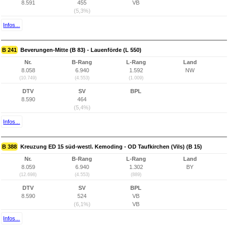
8.591
455
VB
(5,3%)
Infos...
B 241
Beverungen-Mitte (B 83) - Lauenförde (L 550)
Nr.
B-Rang
L-Rang
Land
8.058
6.940
1.592
NW
(10.749)
(4.553)
(1.009)
DTV
SV
BPL
8.590
464
(5,4%)
Infos...
B 388
Kreuzung ED 15 süd-westl. Kemoding - OD Taufkirchen (Vils) (B 15)
Nr.
B-Rang
L-Rang
Land
8.059
6.940
1.302
BY
(12.698)
(4.553)
(889)
DTV
SV
BPL
8.590
524
VB
(6,1%)
VB
Infos...