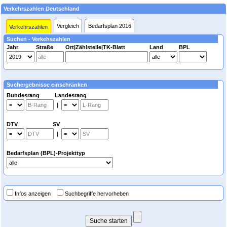
Verkehrszahlen Deutschland
Vergleich
Bedarfsplan 2016
Verkehrszahlen
Suchen - Verkehszahlen
Jahr
Straße
Ort|Zählstelle|TK-Blatt
Land
BPL
Suchergebnisse einschränken
Bundesrang Landesrang
|
DTV SV
|
Bedarfsplan (BPL)-Projekttyp
Infos anzeigen
Suchbegriffe hervorheben