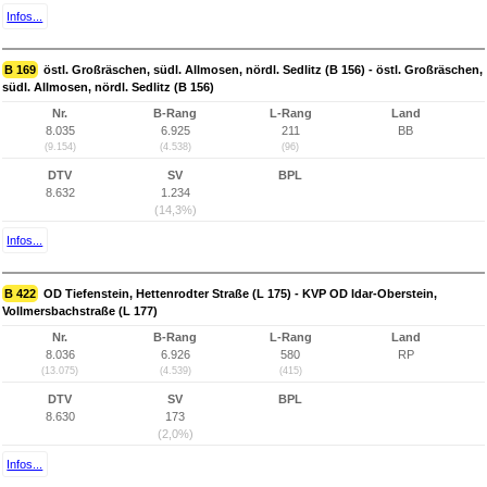
Infos...
B 169
östl. Großräschen, südl. Allmosen, nördl. Sedlitz (B 156) - östl. Großräschen,
südl. Allmosen, nördl. Sedlitz (B 156)
Nr.
B-Rang
L-Rang
Land
8.035
6.925
211
BB
(9.154)
(4.538)
(96)
DTV
SV
BPL
8.632
1.234
(14,3%)
Infos...
B 422
OD Tiefenstein, Hettenrodter Straße (L 175) - KVP OD Idar-Oberstein,
Vollmersbachstraße (L 177)
Nr.
B-Rang
L-Rang
Land
8.036
6.926
580
RP
(13.075)
(4.539)
(415)
DTV
SV
BPL
8.630
173
(2,0%)
Infos...