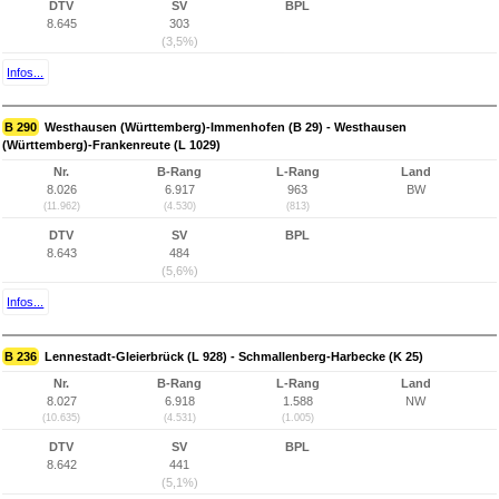
DTV
SV
BPL
8.645
303
(3,5%)
Infos...
B 290
Westhausen (Württemberg)-Immenhofen (B 29) - Westhausen
(Württemberg)-Frankenreute (L 1029)
Nr.
B-Rang
L-Rang
Land
8.026
6.917
963
BW
(11.962)
(4.530)
(813)
DTV
SV
BPL
8.643
484
(5,6%)
Infos...
B 236
Lennestadt-Gleierbrück (L 928) - Schmallenberg-Harbecke (K 25)
Nr.
B-Rang
L-Rang
Land
8.027
6.918
1.588
NW
(10.635)
(4.531)
(1.005)
DTV
SV
BPL
8.642
441
(5,1%)