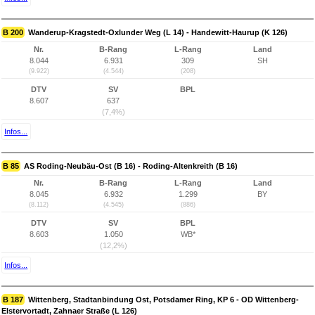
B 200
Wanderup-Kragstedt-Oxlunder Weg (L 14) - Handewitt-Haurup (K 126)
Nr.
B-Rang
L-Rang
Land
8.044
6.931
309
SH
(9.922)
(4.544)
(208)
DTV
SV
BPL
8.607
637
(7,4%)
Infos...
B 85
AS Roding-Neubäu-Ost (B 16) - Roding-Altenkreith (B 16)
Nr.
B-Rang
L-Rang
Land
8.045
6.932
1.299
BY
(8.112)
(4.545)
(886)
DTV
SV
BPL
8.603
1.050
WB*
(12,2%)
Infos...
B 187
Wittenberg, Stadtanbindung Ost, Potsdamer Ring, KP 6 - OD Wittenberg-
Elstervortadt, Zahnaer Straße (L 126)