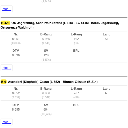
(1,5%)
Infos...
B 423
OD Jägersburg, Saar-Pfalz-Straße (L 118) - LG SL/RP nördl. Jägersburg,
Ortsgrenze Waldmohr
Nr.
B-Rang
L-Rang
Land
8.051
6.935
162
SL
(13.098)
(4.548)
(83)
DTV
SV
BPL
8.596
129
(1,5%)
Infos...
B 6
Asendorf (Diepholz)-Graue (L 352) - Binnen-Glissen (B 214)
Nr.
B-Rang
L-Rang
Land
8.052
6.936
767
NI
(3.637)
(4.549)
(499)
DTV
SV
BPL
8.595
894
(10,4%)
Infos...