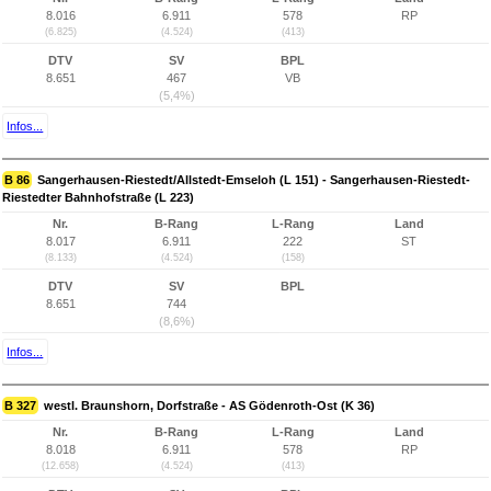
8.016
6.911
578
RP
(6.825)
(4.524)
(413)
DTV
SV
BPL
8.651
467
VB
(5,4%)
Infos...
B 86
Sangerhausen-Riestedt/Allstedt-Emseloh (L 151) - Sangerhausen-Riestedt-
Riestedter Bahnhofstraße (L 223)
Nr.
B-Rang
L-Rang
Land
8.017
6.911
222
ST
(8.133)
(4.524)
(158)
DTV
SV
BPL
8.651
744
(8,6%)
Infos...
B 327
westl. Braunshorn, Dorfstraße - AS Gödenroth-Ost (K 36)
Nr.
B-Rang
L-Rang
Land
8.018
6.911
578
RP
(12.658)
(4.524)
(413)