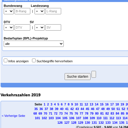
Bundesrang Landesrang
|
DTV SV
|
Bedarfsplan (BPL)-Projekttyp
Infos anzeigen
Suchbegriffe hervorheben
Verkehrszahlen 2019
Seite
1
2
3
4
5
6
7
8
9
10
11
12
13
14
15
16
17
18
19
2
35
36
37
38
39
40
41
42
43
44
45
46
47
48
49
50
51
52
68
69
70
71
72
73
74
75
76
77
78
79
80
81
82
83
84
85
8
< Vorherige Seite
101
102
103
104
105
106
107
108
109
110
111
112
113
114
126
127
128
129
130
131
132
133
134
135
1
(Ergebnisse
9.501
-
9.600
von
14.28