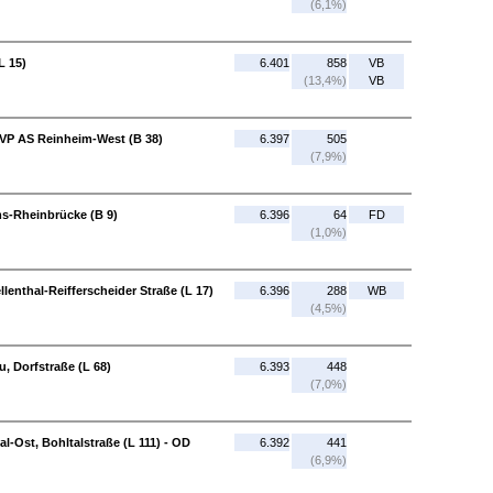
(6,1%)
L 15)
6.401
858
VB
(13,4%)
VB
KVP AS Reinheim-West (B 38)
6.397
505
(7,9%)
s-Rheinbrücke (B 9)
6.396
64
FD
(1,0%)
lenthal-Reifferscheider Straße (L 17)
6.396
288
WB
(4,5%)
u, Dorfstraße (L 68)
6.393
448
(7,0%)
al-Ost, Bohltalstraße (L 111) - OD
6.392
441
(6,9%)