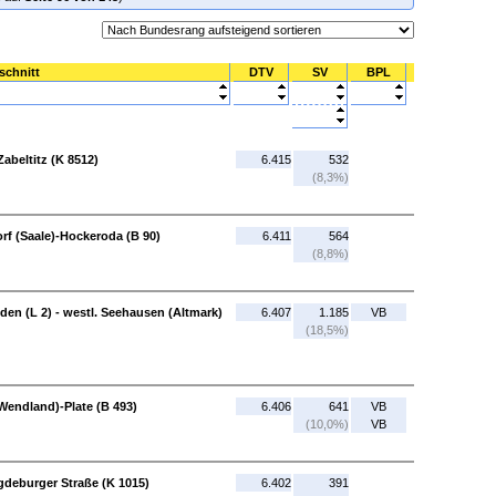
schnitt
DTV
SV
BPL
Zabeltitz (K 8512)
6.415
532
(8,3%)
orf (Saale)-Hockeroda (B 90)
6.411
564
(8,8%)
den (L 2) - westl. Seehausen (Altmark)
6.407
1.185
VB
(18,5%)
Wendland)-Plate (B 493)
6.406
641
VB
(10,0%)
VB
eburger Straße (K 1015)
6.402
391