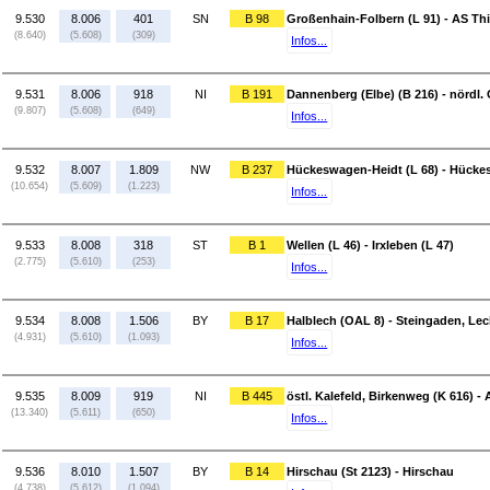
9.530
8.006
401
SN
B 98
Großenhain-Folbern (L 91) - AS Thi
(8.640)
(5.608)
(309)
Infos...
9.531
8.006
918
NI
B 191
Dannenberg (Elbe) (B 216) - nördl.
(9.807)
(5.608)
(649)
Infos...
9.532
8.007
1.809
NW
B 237
Hückeswagen-Heidt (L 68) - Hücke
(10.654)
(5.609)
(1.223)
Infos...
9.533
8.008
318
ST
B 1
Wellen (L 46) - Irxleben (L 47)
(2.775)
(5.610)
(253)
Infos...
9.534
8.008
1.506
BY
B 17
Halblech (OAL 8) - Steingaden, Lec
(4.931)
(5.610)
(1.093)
Infos...
9.535
8.009
919
NI
B 445
östl. Kalefeld, Birkenweg (K 616) - 
(13.340)
(5.611)
(650)
Infos...
9.536
8.010
1.507
BY
B 14
Hirschau (St 2123) - Hirschau
(4.738)
(5.612)
(1.094)