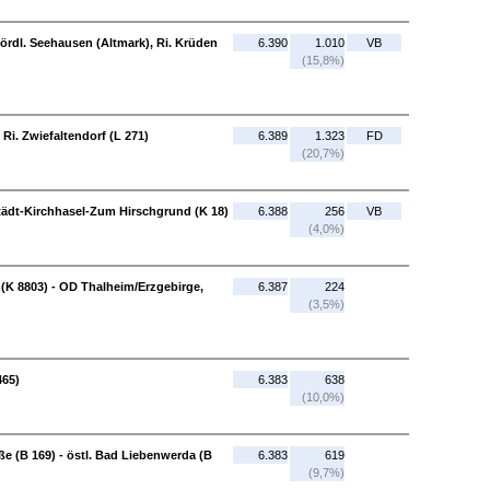
ördl. Seehausen (Altmark), Ri. Krüden
6.390
1.010
VB
(15,8%)
Ri. Zwiefaltendorf (L 271)
6.389
1.323
FD
(20,7%)
städt-Kirchhasel-Zum Hirschgrund (K 18)
6.388
256
VB
(4,0%)
(K 8803) - OD Thalheim/Erzgebirge,
6.387
224
(3,5%)
465)
6.383
638
(10,0%)
 (B 169) - östl. Bad Liebenwerda (B
6.383
619
(9,7%)