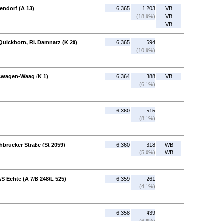
endorf (A 13)
6.365
1.203
VB
(18,9%)
VB
VB
 Quickborn, Ri. Damnatz (K 29)
6.365
694
(10,9%)
swagen-Waag (K 1)
6.364
388
VB
(6,1%)
6.360
515
(8,1%)
hbrucker Straße (St 2059)
6.360
318
WB
(5,0%)
WB
AS Echte (A 7/B 248/L 525)
6.359
261
(4,1%)
6.358
439
(6,9%)