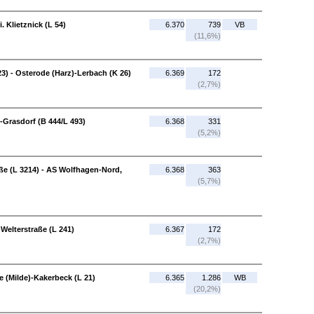
. Klietznick (L 54)
6.370
739
VB
(11,6%)
3) - Osterode (Harz)-Lerbach (K 26)
6.369
172
(2,7%)
-Grasdorf (B 444/L 493)
6.368
331
(5,2%)
e (L 3214) - AS Wolfhagen-Nord,
6.368
363
(5,7%)
Welterstraße (L 241)
6.367
172
(2,7%)
e (Milde)-Kakerbeck (L 21)
6.365
1.286
WB
(20,2%)