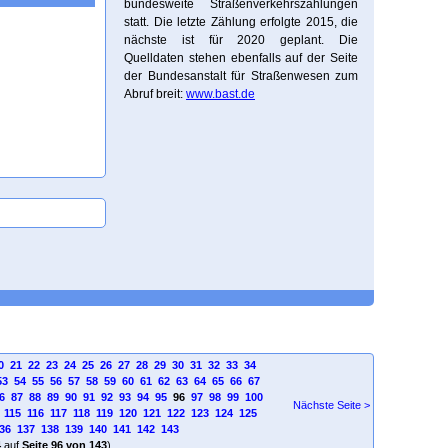
bundesweite Straßenverkehrszählungen
statt. Die letzte Zählung erfolgte 2015, die
nächste ist für 2020 geplant. Die
Quelldaten stehen ebenfalls auf der Seite
der Bundesanstalt für Straßenwesen zum
Abruf breit:
www.bast.de
0
21
22
23
24
25
26
27
28
29
30
31
32
33
34
53
54
55
56
57
58
59
60
61
62
63
64
65
66
67
6
87
88
89
90
91
92
93
94
95
96
97
98
99
100
Nächste Seite >
115
116
117
118
119
120
121
122
123
124
125
36
137
138
139
140
141
142
143
4
auf
Seite 96 von 143
)