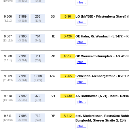
(10.946)
(5.591)
(248)
Infos...
9.506
7.989
253
BB
B 96
LG (MV/BB) - Fürstenberg (Havel) (
(8.510)
(5.592)
(137)
Infos...
9.507
7.990
764
HE
B 426
OE Hahn, Ri. Wembach (L 3477) - 
(13.132)
(5.593)
(746)
Infos...
9.508
7.991
711
RP
GVS
OD Worms-Torturmplatz - AS Worm
(6.311)
(5.594)
(539)
Infos...
9.509
7.991
1.808
NW
B 265
Schleiden-Arenbergstraße - KVP Hel
(11.483)
(5.594)
(1.222)
Infos...
9.510
7.992
372
SH
B 430
AS Bornhöved (A 21) - nördl. Dersa
(13.190)
(5.595)
(271)
Infos...
9.511
7.993
712
RP
B 412
östl. Niederzissen, Raststätte Bohlt
(12.888)
(5.596)
(540)
Burgbrohl, Gleeser Straße (L 114)
Infos...