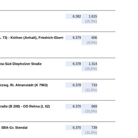
6.382
1.615
(25,3%)
L 73) - Köthen (Anhalt), Friedrich-Ebert-
6.379
606
(9,5%)
hta-Süd-Diepholzer Straße
6.378
1.314
(20,6%)
bzwg. Ri. Altranstädt (K 7963)
6.378
733
(11,5%)
raße (B 208) - OD Rehna (L 02)
6.370
669
(10,5%)
- SBA-Gr. Stendal
6.370
739
(11,6%)