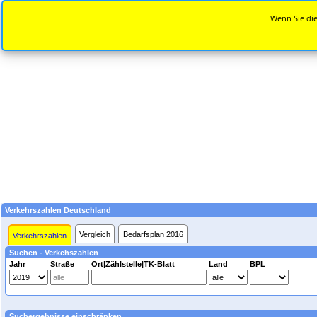
Wenn Sie die
Verkehrszahlen Deutschland
Vergleich
Bedarfsplan 2016
Verkehrszahlen
Suchen - Verkehszahlen
Jahr
Straße
Ort|Zählstelle|TK-Blatt
Land
BPL
Suchergebnisse einschränken