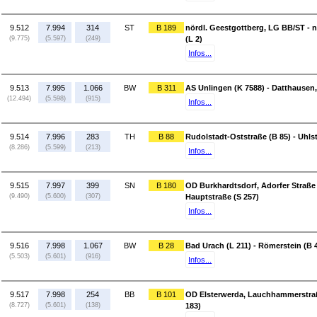
9.512
7.994
314
ST
B 189
nördl. Geestgottberg, LG BB/ST - n
(9.775)
(5.597)
(249)
(L 2)
Infos...
9.513
7.995
1.066
BW
B 311
AS Unlingen (K 7588) - Datthausen, 
(12.494)
(5.598)
(915)
Infos...
9.514
7.996
283
TH
B 88
Rudolstadt-Oststraße (B 85) - Uhl
(8.286)
(5.599)
(213)
Infos...
9.515
7.997
399
SN
B 180
OD Burkhardtsdorf, Adorfer Straße 
(9.490)
(5.600)
(307)
Hauptstraße (S 257)
Infos...
9.516
7.998
1.067
BW
B 28
Bad Urach (L 211) - Römerstein (B 
(5.503)
(5.601)
(916)
Infos...
9.517
7.998
254
BB
B 101
OD Elsterwerda, Lauchhammerstraße
(8.727)
(5.601)
(138)
183)