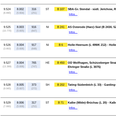
9.524
8.002
316
ST
B 107
SBA-Gr. Stendal - südl. Jerichow, Ri
(8.890)
(5.604)
(251)
Infos...
9.525
8.003
916
NI
B 241
AS Osterode (Harz)-Süd (B 243/L 52
(10.770)
(5.605)
(647)
Infos...
9.526
8.004
917
NI
B 6
Holle-Heersum (L 499/K 212) - Holle
(3.663)
(5.606)
(648)
Infos...
9.527
8.004
765
HE
B 450
OD Wolfhagen, Schützeberger Straß
(13.369)
(5.606)
(747)
Ehringer Straße (L 3075)
Infos...
9.528
8.005
373
SH
B 202
Tating-Süderdeich (L 33) - Garding-
(9.945)
(5.607)
(272)
Infos...
9.529
8.006
317
ST
B 71
Kalbe (Milde)-Brüchau (L 20) - Kalb
(7.660)
(5.608)
(252)
Infos...