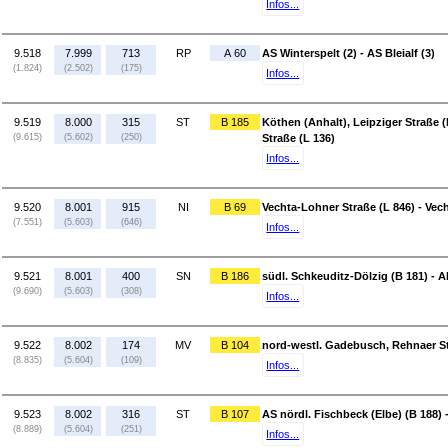
Infos...
9.518
7.999
713
RP
A 60
AS Winterspelt (2) - AS Bleialf (3)
(1.824)
(2.502)
(175)
Infos...
9.519
8.000
315
ST
B 185
Köthen (Anhalt), Leipziger Straße (
(9.615)
(5.602)
(250)
Straße (L 136)
Infos...
9.520
8.001
915
NI
B 69
Vechta-Lohner Straße (L 846) - Vec
(7.551)
(5.603)
(646)
Infos...
9.521
8.001
400
SN
B 186
südl. Schkeuditz-Dölzig (B 181) - A
(9.690)
(5.603)
(308)
Infos...
9.522
8.002
174
MV
B 104
nord-westl. Gadebusch, Rehnaer St
(8.835)
(5.604)
(109)
Infos...
9.523
8.002
316
ST
B 107
AS nördl. Fischbeck (Elbe) (B 188) 
(8.889)
(5.604)
(251)
Infos...