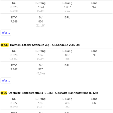
Nr.
B-Rang
L-Rang
Land
8.625
7.344
1.687
NW
(7.088)
(4.955)
(1.102)
DTV
SV
BPL
7.749
860
(11,1%)
Infos...
B 436
Horsten, Etzeler Straße (K 36) - AS Sande (A 29/K 99)
Nr.
B-Rang
L-Rang
Land
8.626
7.345
827
NI
(13.271)
(4.956)
(558)
DTV
SV
BPL
7.747
527
(6,8%)
Infos...
B 96
Oderwitz-Spitzbergstraße (L 135) - Oderwitz-Bahnhofstraße (L 128)
Nr.
B-Rang
L-Rang
Land
8.627
7.346
324
SN
(8.590)
(4.957)
(232)