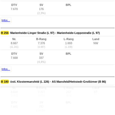
DTV
SV
BPL
7.670
176
(2,3%)
Infos...
B 256
Marienheide-Linger Straße (L 97) - Marienheide-Leppestraße (L 97)
Nr.
B-Rang
L-Rang
Land
8.667
7.376
1.693
NW
(11.241)
(4.987)
(1.108)
DTV
SV
BPL
7.668
337
(4,4%)
Infos...
B 180
östl. Klostermansfeld (L 226) - AS Mansfeld/Hettstedt-Großörner (B 86)
Nr.
B-Rang
L-Rang
Land
8.668
7.377
262
ST
(9.547)
(4.988)
(198)
DTV
SV
BPL
7.665
782
(10,2%)