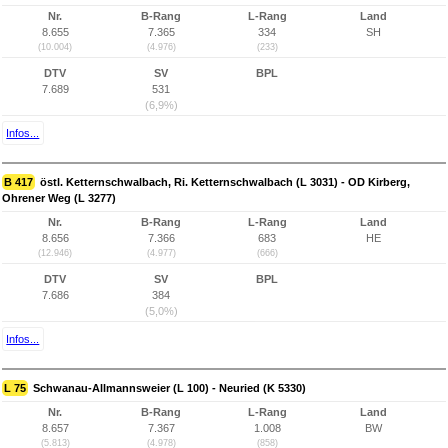
Nr.
B-Rang
L-Rang
Land
8.655
7.365
334
SH
(10.004)
(4.976)
(233)
DTV
SV
BPL
7.689
531
(6,9%)
Infos...
B 417
östl. Ketternschwalbach, Ri. Ketternschwalbach (L 3031) - OD Kirberg,
Ohrener Weg (L 3277)
Nr.
B-Rang
L-Rang
Land
8.656
7.366
683
HE
(12.946)
(4.977)
(666)
DTV
SV
BPL
7.686
384
(5,0%)
Infos...
L 75
Schwanau-Allmannsweier (L 100) - Neuried (K 5330)
Nr.
B-Rang
L-Rang
Land
8.657
7.367
1.008
BW
(5.813)
(4.978)
(858)