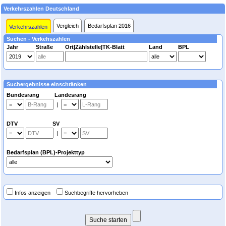
Verkehrszahlen Deutschland
Vergleich
Bedarfsplan 2016
Verkehrszahlen
Suchen - Verkehszahlen
Jahr
Straße
Ort|Zählstelle|TK-Blatt
Land
BPL
Suchergebnisse einschränken
Bundesrang Landesrang
|
DTV SV
|
Bedarfsplan (BPL)-Projekttyp
Infos anzeigen
Suchbegriffe hervorheben