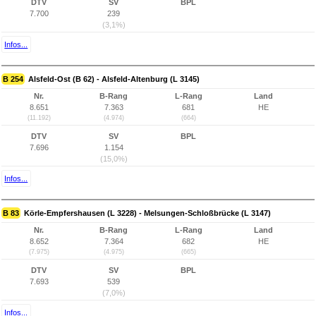
DTV
SV
BPL
7.700
239
(3,1%)
Infos...
B 254
Alsfeld-Ost (B 62) - Alsfeld-Altenburg (L 3145)
Nr.
B-Rang
L-Rang
Land
8.651
7.363
681
HE
(11.192)
(4.974)
(664)
DTV
SV
BPL
7.696
1.154
(15,0%)
Infos...
B 83
Körle-Empfershausen (L 3228) - Melsungen-Schloßbrücke (L 3147)
Nr.
B-Rang
L-Rang
Land
8.652
7.364
682
HE
(7.975)
(4.975)
(665)
DTV
SV
BPL
7.693
539
(7,0%)
Infos...