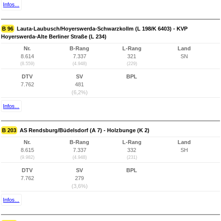
Infos...
B 96
Lauta-Laubusch/Hoyerswerda-Schwarzkollm (L 198/K 6403) - KVP
Hoyerswerda-Alte Berliner Straße (L 234)
Nr.
B-Rang
L-Rang
Land
8.614
7.337
321
SN
(8.559)
(4.948)
(229)
DTV
SV
BPL
7.762
481
(6,2%)
Infos...
B 203
AS Rendsburg/Büdelsdorf (A 7) - Holzbunge (K 2)
Nr.
B-Rang
L-Rang
Land
8.615
7.337
332
SH
(9.982)
(4.948)
(231)
DTV
SV
BPL
7.762
279
(3,6%)
Infos...