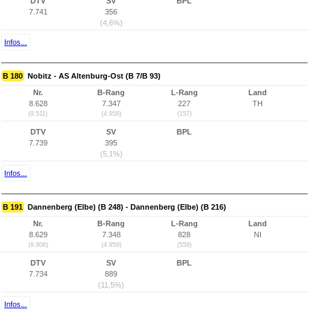
DTV
SV
BPL
7.741
356
(4,6%)
Infos...
B 180
Nobitz - AS Altenburg-Ost (B 7/B 93)
Nr.
B-Rang
L-Rang
Land
8.628
7.347
227
TH
(9.511)
(4.958)
(157)
DTV
SV
BPL
7.739
395
(5,1%)
Infos...
B 191
Dannenberg (Elbe) (B 248) - Dannenberg (Elbe) (B 216)
Nr.
B-Rang
L-Rang
Land
8.629
7.348
828
NI
(9.806)
(4.959)
(559)
DTV
SV
BPL
7.734
889
(11,5%)
Infos...