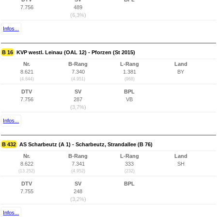
7.756
489
(6,3%)
Infos...
B 16
KVP westl. Leinau (OAL 12) - Pforzen (St 2015)
Nr.
B-Rang
L-Rang
Land
8.621
7.340
1.381
BY
(4.844)
(4.951)
(968)
DTV
SV
BPL
7.756
287
VB
(3,7%)
Infos...
B 432
AS Scharbeutz (A 1) - Scharbeutz, Strandallee (B 76)
Nr.
B-Rang
L-Rang
Land
8.622
7.341
333
SH
(13.252)
(4.952)
(232)
DTV
SV
BPL
7.755
248
(3,2%)
Infos...