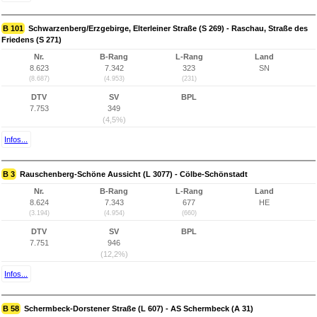
B 101
Schwarzenberg/Erzgebirge, Elterleiner Straße (S 269) - Raschau, Straße des
Friedens (S 271)
Nr.
B-Rang
L-Rang
Land
8.623
7.342
323
SN
(8.687)
(4.953)
(231)
DTV
SV
BPL
7.753
349
(4,5%)
Infos...
B 3
Rauschenberg-Schöne Aussicht (L 3077) - Cölbe-Schönstadt
Nr.
B-Rang
L-Rang
Land
8.624
7.343
677
HE
(3.194)
(4.954)
(660)
DTV
SV
BPL
7.751
946
(12,2%)
Infos...
B 58
Schermbeck-Dorstener Straße (L 607) - AS Schermbeck (A 31)