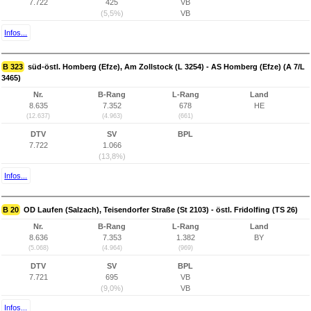
7.722
425
VB
(5,5%)
VB
Infos...
B 323
süd-östl. Homberg (Efze), Am Zollstock (L 3254) - AS Homberg (Efze) (A 7/L
3465)
Nr.
B-Rang
L-Rang
Land
8.635
7.352
678
HE
(12.637)
(4.963)
(661)
DTV
SV
BPL
7.722
1.066
(13,8%)
Infos...
B 20
OD Laufen (Salzach), Teisendorfer Straße (St 2103) - östl. Fridolfing (TS 26)
Nr.
B-Rang
L-Rang
Land
8.636
7.353
1.382
BY
(5.068)
(4.964)
(969)
DTV
SV
BPL
7.721
695
VB
(9,0%)
VB
Infos...