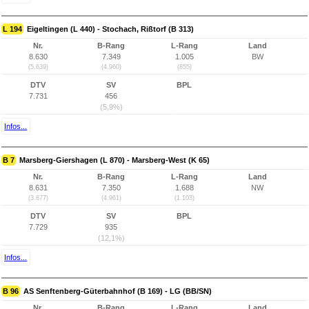
L 194
Eigeltingen (L 440) - Stochach, Rißtorf (B 313)
Nr.
B-Rang
L-Rang
Land
8.630
7.349
1.005
BW
(5.639)
(4.960)
(855)
DTV
SV
BPL
7.731
456
(5,9%)
Infos...
B 7
Marsberg-Giershagen (L 870) - Marsberg-West (K 65)
Nr.
B-Rang
L-Rang
Land
8.631
7.350
1.688
NW
(3.877)
(4.961)
(1.103)
DTV
SV
BPL
7.729
935
(12,1%)
Infos...
B 96
AS Senftenberg-Güterbahnhof (B 169) - LG (BB/SN)
Nr.
B-Rang
L-Rang
Land