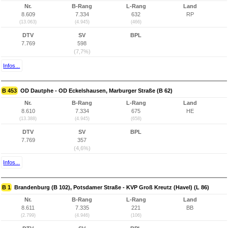
Nr.
B-Rang
L-Rang
Land
8.609
7.334
632
RP
(13.063)
(4.945)
(466)
DTV
SV
BPL
7.769
598
(7,7%)
Infos...
B 453
OD Dautphe - OD Eckelshausen, Marburger Straße (B 62)
Nr.
B-Rang
L-Rang
Land
8.610
7.334
675
HE
(13.388)
(4.945)
(658)
DTV
SV
BPL
7.769
357
(4,6%)
Infos...
B 1
Brandenburg (B 102), Potsdamer Straße - KVP Groß Kreutz (Havel) (L 86)
Nr.
B-Rang
L-Rang
Land
8.611
7.335
221
BB
(2.799)
(4.946)
(106)