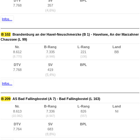
DTV
SV
BPL
7.768
357
(4,6%)
Infos...
B 102
Brandenburg an der Havel-Neuschmerzke (B 1) - Havelsee, An der Marzahner
Chaussee (L 99)
Nr.
B-Rang
L-Rang
Land
8.612
7.335
221
BB
(8.770)
(4.946)
(106)
DTV
SV
BPL
7.768
419
(5,4%)
Infos...
B 209
AS Bad Fallingbostel (A 7) - Bad Fallingbostel (L 163)
Nr.
B-Rang
L-Rang
Land
8.613
7.336
826
NI
(10.082)
(4.947)
(557)
DTV
SV
BPL
7.764
683
(8,8%)