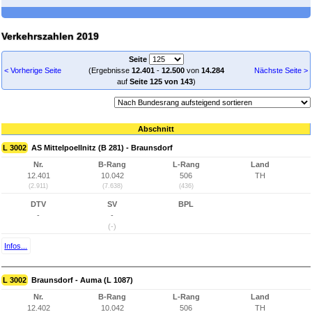
Verkehrszahlen 2019
Seite
< Vorherige Seite
(Ergebnisse
12.401
-
12.500
von
14.284
Nächste Seite >
auf
Seite 125 von 143
)
Abschnitt
L 3002
AS Mittelpoellnitz (B 281) - Braunsdorf
Nr.
B-Rang
L-Rang
Land
12.401
10.042
506
TH
(2.911)
(7.638)
(436)
DTV
SV
BPL
-
-
(-)
Infos...
L 3002
Braunsdorf - Auma (L 1087)
Nr.
B-Rang
L-Rang
Land
12.402
10.042
506
TH