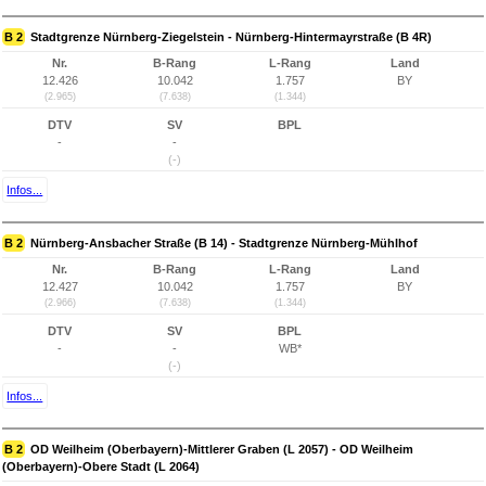
B 2
Stadtgrenze Nürnberg-Ziegelstein - Nürnberg-Hintermayrstraße (B 4R)
Nr.
B-Rang
L-Rang
Land
12.426
10.042
1.757
BY
(2.965)
(7.638)
(1.344)
DTV
SV
BPL
-
-
(-)
Infos...
B 2
Nürnberg-Ansbacher Straße (B 14) - Stadtgrenze Nürnberg-Mühlhof
Nr.
B-Rang
L-Rang
Land
12.427
10.042
1.757
BY
(2.966)
(7.638)
(1.344)
DTV
SV
BPL
-
-
WB*
(-)
Infos...
B 2
OD Weilheim (Oberbayern)-Mittlerer Graben (L 2057) - OD Weilheim
(Oberbayern)-Obere Stadt (L 2064)