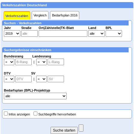
Verkehrszahlen Deutschland
Vergleich
Bedarfsplan 2016
Verkehrszahlen
Suchen - Verkehszahlen
Jahr
Straße
Ort|Zählstelle|TK-Blatt
Land
BPL
Suchergebnisse einschränken
Bundesrang Landesrang
|
DTV SV
|
Bedarfsplan (BPL)-Projekttyp
Infos anzeigen
Suchbegriffe hervorheben