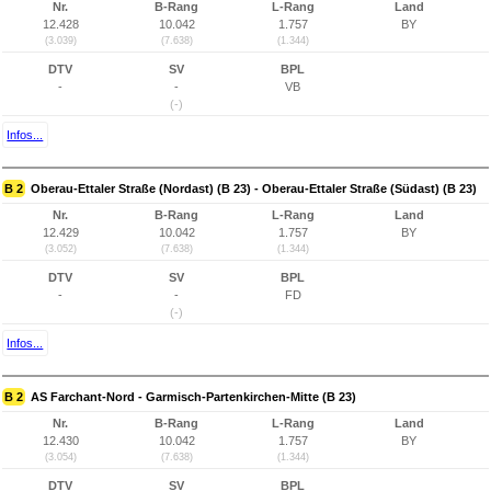
Nr.
B-Rang
L-Rang
Land
12.428
10.042
1.757
BY
(3.039)
(7.638)
(1.344)
DTV
SV
BPL
-
-
VB
(-)
Infos...
B 2
Oberau-Ettaler Straße (Nordast) (B 23) - Oberau-Ettaler Straße (Südast) (B 23)
Nr.
B-Rang
L-Rang
Land
12.429
10.042
1.757
BY
(3.052)
(7.638)
(1.344)
DTV
SV
BPL
-
-
FD
(-)
Infos...
B 2
AS Farchant-Nord - Garmisch-Partenkirchen-Mitte (B 23)
Nr.
B-Rang
L-Rang
Land
12.430
10.042
1.757
BY
(3.054)
(7.638)
(1.344)
DTV
SV
BPL