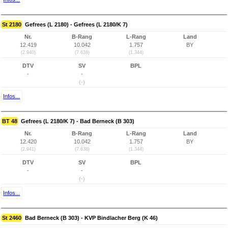
St 2180
Gefrees (L 2180) - Gefrees (L 2180/K 7)
Nr.
B-Rang
L-Rang
Land
12.419
10.042
1.757
BY
(2.940)
(7.638)
(1.344)
DTV
SV
BPL
-
-
(-)
Infos...
BT 48
Gefrees (L 2180/K 7) - Bad Berneck (B 303)
Nr.
B-Rang
L-Rang
Land
12.420
10.042
1.757
BY
(2.941)
(7.638)
(1.344)
DTV
SV
BPL
-
-
(-)
Infos...
St 2460
Bad Berneck (B 303) - KVP Bindlacher Berg (K 46)