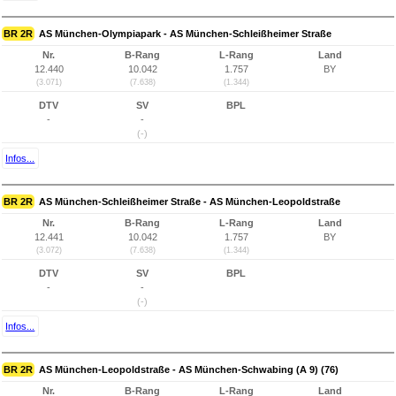
BR 2R
AS München-Olympiapark - AS München-Schleißheimer Straße
Nr.
B-Rang
L-Rang
Land
12.440
10.042
1.757
BY
(3.071)
(7.638)
(1.344)
DTV
SV
BPL
-
-
(-)
Infos...
BR 2R
AS München-Schleißheimer Straße - AS München-Leopoldstraße
Nr.
B-Rang
L-Rang
Land
12.441
10.042
1.757
BY
(3.072)
(7.638)
(1.344)
DTV
SV
BPL
-
-
(-)
Infos...
BR 2R
AS München-Leopoldstraße - AS München-Schwabing (A 9) (76)
Nr.
B-Rang
L-Rang
Land