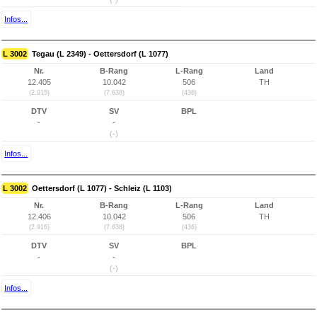
Infos...
L 3002
Tegau (L 2349) - Oettersdorf (L 1077)
Nr.
B-Rang
L-Rang
Land
12.405
10.042
506
TH
(2.915)
(7.638)
(436)
DTV
SV
BPL
-
-
(-)
Infos...
L 3002
Oettersdorf (L 1077) - Schleiz (L 1103)
Nr.
B-Rang
L-Rang
Land
12.406
10.042
506
TH
(2.916)
(7.638)
(436)
DTV
SV
BPL
-
-
(-)
Infos...