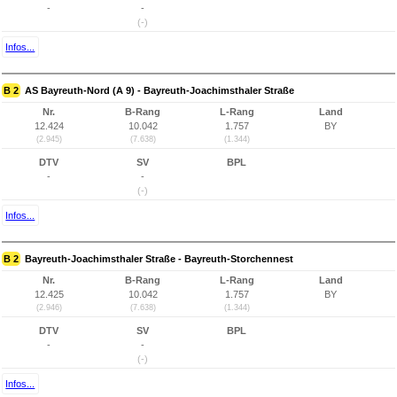
-
-
(-)
Infos...
B 2
AS Bayreuth-Nord (A 9) - Bayreuth-Joachimsthaler Straße
Nr.
B-Rang
L-Rang
Land
12.424
10.042
1.757
BY
(2.945)
(7.638)
(1.344)
DTV
SV
BPL
-
-
(-)
Infos...
B 2
Bayreuth-Joachimsthaler Straße - Bayreuth-Storchennest
Nr.
B-Rang
L-Rang
Land
12.425
10.042
1.757
BY
(2.946)
(7.638)
(1.344)
DTV
SV
BPL
-
-
(-)
Infos...