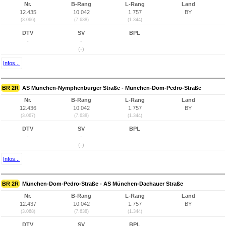
Nr.
B-Rang
L-Rang
Land
12.435
10.042
1.757
BY
(3.066)
(7.638)
(1.344)
DTV
SV
BPL
-
-
(-)
Infos...
BR 2R
AS München-Nymphenburger Straße - München-Dom-Pedro-Straße
Nr.
B-Rang
L-Rang
Land
12.436
10.042
1.757
BY
(3.067)
(7.638)
(1.344)
DTV
SV
BPL
-
-
(-)
Infos...
BR 2R
München-Dom-Pedro-Straße - AS München-Dachauer Straße
Nr.
B-Rang
L-Rang
Land
12.437
10.042
1.757
BY
(3.068)
(7.638)
(1.344)
DTV
SV
BPL