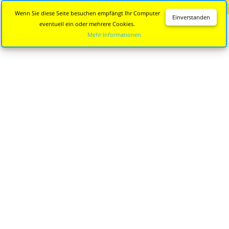
Diese Seite wird nicht mehr aktualisiert.
Zur neuen Seite
Wenn Sie diese Seite besuchen empfängt Ihr Computer
Einverstanden
eventuell ein oder mehrere Cookies.
Mehr Informationen