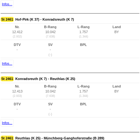
Infos...
St 2461
Hof-Pirk (K 37) - Konradsreuth (K 7)
Nr.
B-Rang
L-Rang
Land
12.412
10.042
1.757
BY
(2.932)
(7.638)
(1.344)
DTV
SV
BPL
-
-
(-)
Infos...
St 2461
Konradsreuth (K 7) - Reuthlas (K 25)
Nr.
B-Rang
L-Rang
Land
12.413
10.042
1.757
BY
(2.933)
(7.638)
(1.344)
DTV
SV
BPL
-
-
(-)
Infos...
St 2461
Reuthlas (K 25) - Münchberg-Ganghoferstraße (B 289)