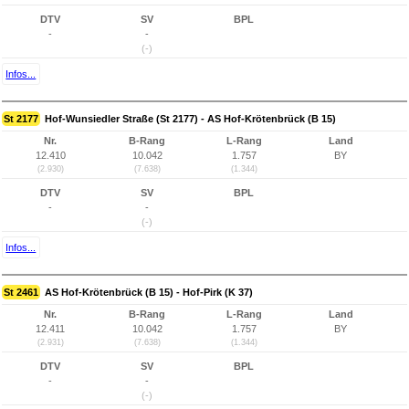
DTV
SV
BPL
-
-
(-)
Infos...
St 2177
Hof-Wunsiedler Straße (St 2177) - AS Hof-Krötenbrück (B 15)
Nr.
B-Rang
L-Rang
Land
12.410
10.042
1.757
BY
(2.930)
(7.638)
(1.344)
DTV
SV
BPL
-
-
(-)
Infos...
St 2461
AS Hof-Krötenbrück (B 15) - Hof-Pirk (K 37)
Nr.
B-Rang
L-Rang
Land
12.411
10.042
1.757
BY
(2.931)
(7.638)
(1.344)
DTV
SV
BPL
-
-
(-)