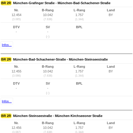
BR 2R
München-Grafinger Straße - München-Bad-Schachener-Straße
Nr.
B-Rang
L-Rang
Land
12.454
10.042
1.757
BY
(3.085)
(7.638)
(1.344)
DTV
SV
BPL
-
-
(-)
Infos...
BR 2R
München-Bad-Schachener-Straße - München-Steinseestraße
Nr.
B-Rang
L-Rang
Land
12.455
10.042
1.757
BY
(3.086)
(7.638)
(1.344)
DTV
SV
BPL
-
-
(-)
Infos...
BR 2R
München-Steinseestraße - München-Kirchseeoner Straße
Nr.
B-Rang
L-Rang
Land
12.456
10.042
1.757
BY
(3.087)
(7.638)
(1.344)