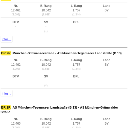
Nr.
B-Rang
L-Rang
Land
12.461
10.042
1.757
BY
(3.092)
(7.638)
(1.344)
DTV
SV
BPL
-
-
(-)
Infos...
BR 2R
München-Schwanseestraße - AS München-Tegernseer Landstraße (B 13)
Nr.
B-Rang
L-Rang
Land
12.462
10.042
1.757
BY
(3.093)
(7.638)
(1.344)
DTV
SV
BPL
-
-
(-)
Infos...
BR 2R
AS München-Tegernseer Landstraße (B 13) - AS München-Grünwalder
Straße
Nr.
B-Rang
L-Rang
Land
12.463
10.042
1.757
BY
(3.094)
(7.638)
(1.344)