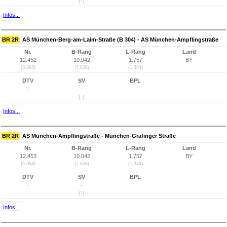
(-)
Infos...
BR 2R
AS München-Berg-am-Laim-Straße (B 304) - AS München-Ampflingstraße
Nr.
B-Rang
L-Rang
Land
12.452
10.042
1.757
BY
(3.083)
(7.638)
(1.344)
DTV
SV
BPL
-
-
(-)
Infos...
BR 2R
AS München-Ampflingstraße - München-Grafinger Straße
Nr.
B-Rang
L-Rang
Land
12.453
10.042
1.757
BY
(3.084)
(7.638)
(1.344)
DTV
SV
BPL
-
-
(-)
Infos...