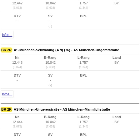
12.442
10.042
1.757
BY
(3.073)
(7.638)
(1.344)
DTV
SV
BPL
-
-
(-)
Infos...
BR 2R
AS München-Schwabing (A 9) (76) - AS München-Ungererstraße
Nr.
B-Rang
L-Rang
Land
12.443
10.042
1.757
BY
(3.074)
(7.638)
(1.344)
DTV
SV
BPL
-
-
(-)
Infos...
BR 2R
AS München-Ungererstraße - AS München-Mannlichstraße
Nr.
B-Rang
L-Rang
Land
12.444
10.042
1.757
BY
(3.075)
(7.638)
(1.344)
DTV
SV
BPL
-
-