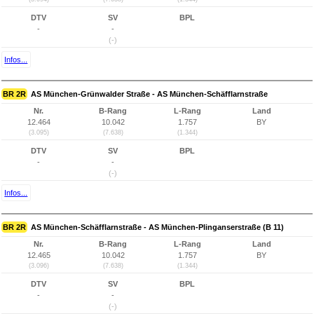
DTV
SV
BPL
-
-
(-)
Infos...
BR 2R
AS München-Grünwalder Straße - AS München-Schäfflarnstraße
Nr.
B-Rang
L-Rang
Land
12.464
10.042
1.757
BY
(3.095)
(7.638)
(1.344)
DTV
SV
BPL
-
-
(-)
Infos...
BR 2R
AS München-Schäfflarnstraße - AS München-Plinganserstraße (B 11)
Nr.
B-Rang
L-Rang
Land
12.465
10.042
1.757
BY
(3.096)
(7.638)
(1.344)
DTV
SV
BPL
-
-
(-)