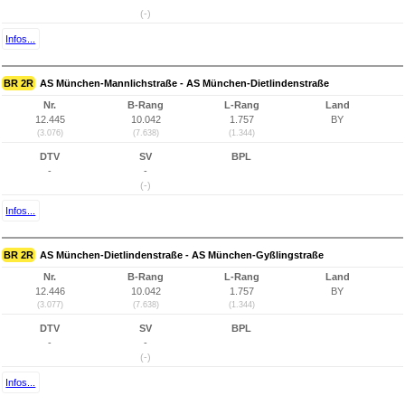
(-)
Infos...
BR 2R
AS München-Mannlichstraße - AS München-Dietlindenstraße
Nr.
B-Rang
L-Rang
Land
12.445
10.042
1.757
BY
(3.076)
(7.638)
(1.344)
DTV
SV
BPL
-
-
(-)
Infos...
BR 2R
AS München-Dietlindenstraße - AS München-Gyßlingstraße
Nr.
B-Rang
L-Rang
Land
12.446
10.042
1.757
BY
(3.077)
(7.638)
(1.344)
DTV
SV
BPL
-
-
(-)
Infos...