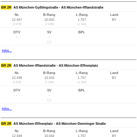
BR 2R
AS München-Gyßlingstraße - AS München-Ifflandstraße
Nr.
B-Rang
L-Rang
Land
12.447
10.042
1.757
BY
(3.078)
(7.638)
(1.344)
DTV
SV
BPL
-
-
(-)
Infos...
BR 2R
AS München-Ifflandstraße - AS München-Effnerplatz
Nr.
B-Rang
L-Rang
Land
12.448
10.042
1.757
BY
(3.079)
(7.638)
(1.344)
DTV
SV
BPL
-
-
(-)
Infos...
BR 2R
AS München-Effnerplatz - AS München-Denninger Straße
Nr.
B-Rang
L-Rang
Land
12.449
10.042
1.757
BY