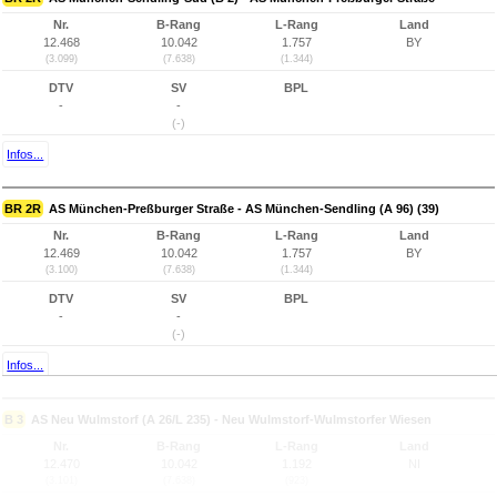
Nr.
B-Rang
L-Rang
Land
12.468
10.042
1.757
BY
(3.099)
(7.638)
(1.344)
DTV
SV
BPL
-
-
(-)
Infos...
BR 2R
AS München-Preßburger Straße - AS München-Sendling (A 96) (39)
Nr.
B-Rang
L-Rang
Land
12.469
10.042
1.757
BY
(3.100)
(7.638)
(1.344)
DTV
SV
BPL
-
-
(-)
Infos...
B 3
AS Neu Wulmstorf (A 26/L 235) - Neu Wulmstorf-Wulmstorfer Wiesen
Nr.
B-Rang
L-Rang
Land
12.470
10.042
1.192
NI
(3.101)
(7.638)
(923)