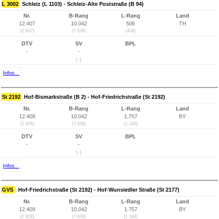
L 3002
Schleiz (L 1103) - Schleiz-Alte Poststraße (B 94)
Nr.
B-Rang
L-Rang
Land
12.407
10.042
506
TH
(2.917)
(7.638)
(436)
DTV
SV
BPL
-
-
(-)
Infos...
St 2192
Hof-Bismarkstraße (B 2) - Hof-Friedrichstraße (St 2192)
Nr.
B-Rang
L-Rang
Land
12.408
10.042
1.757
BY
(2.928)
(7.638)
(1.344)
DTV
SV
BPL
-
-
(-)
Infos...
GVS
Hof-Friedrichstraße (St 2192) - Hof-Wunsiedler Straße (St 2177)
Nr.
B-Rang
L-Rang
Land
12.409
10.042
1.757
BY
(2.929)
(7.638)
(1.344)