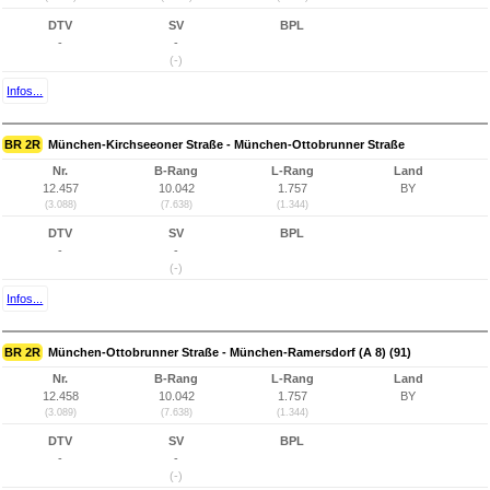
DTV
SV
BPL
-
-
(-)
Infos...
BR 2R
München-Kirchseeoner Straße - München-Ottobrunner Straße
Nr.
B-Rang
L-Rang
Land
12.457
10.042
1.757
BY
(3.088)
(7.638)
(1.344)
DTV
SV
BPL
-
-
(-)
Infos...
BR 2R
München-Ottobrunner Straße - München-Ramersdorf (A 8) (91)
Nr.
B-Rang
L-Rang
Land
12.458
10.042
1.757
BY
(3.089)
(7.638)
(1.344)
DTV
SV
BPL
-
-
(-)