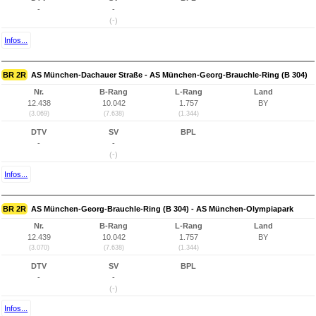
-
-
(-)
Infos...
BR 2R
AS München-Dachauer Straße - AS München-Georg-Brauchle-Ring (B 304)
Nr.
B-Rang
L-Rang
Land
12.438
10.042
1.757
BY
(3.069)
(7.638)
(1.344)
DTV
SV
BPL
-
-
(-)
Infos...
BR 2R
AS München-Georg-Brauchle-Ring (B 304) - AS München-Olympiapark
Nr.
B-Rang
L-Rang
Land
12.439
10.042
1.757
BY
(3.070)
(7.638)
(1.344)
DTV
SV
BPL
-
-
(-)
Infos...