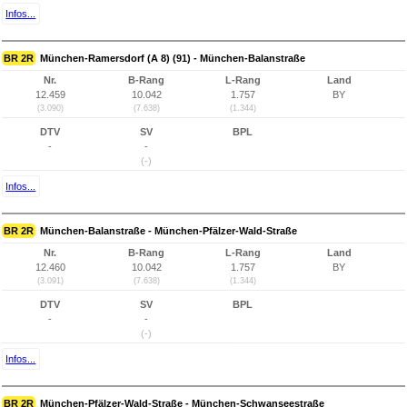
Infos...
BR 2R
München-Ramersdorf (A 8) (91) - München-Balanstraße
Nr.
B-Rang
L-Rang
Land
12.459
10.042
1.757
BY
(3.090)
(7.638)
(1.344)
DTV
SV
BPL
-
-
(-)
Infos...
BR 2R
München-Balanstraße - München-Pfälzer-Wald-Straße
Nr.
B-Rang
L-Rang
Land
12.460
10.042
1.757
BY
(3.091)
(7.638)
(1.344)
DTV
SV
BPL
-
-
(-)
Infos...
BR 2R
München-Pfälzer-Wald-Straße - München-Schwanseestraße