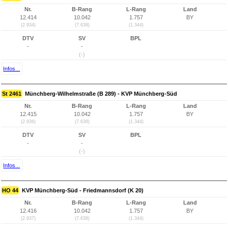
Nr.
B-Rang
L-Rang
Land
12.414
10.042
1.757
BY
(2.934)
(7.638)
(1.344)
DTV
SV
BPL
-
-
(-)
Infos...
St 2461
Münchberg-Wilhelmstraße (B 289) - KVP Münchberg-Süd
Nr.
B-Rang
L-Rang
Land
12.415
10.042
1.757
BY
(2.936)
(7.638)
(1.344)
DTV
SV
BPL
-
-
(-)
Infos...
HO 44
KVP Münchberg-Süd - Friedmannsdorf (K 20)
Nr.
B-Rang
L-Rang
Land
12.416
10.042
1.757
BY
(2.937)
(7.638)
(1.344)