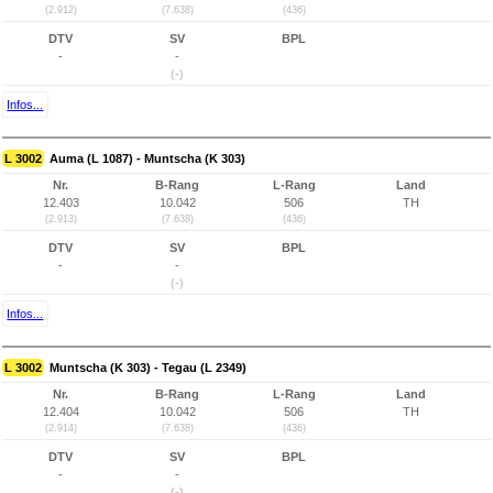
(2.912)
(7.638)
(436)
DTV
SV
BPL
-
-
(-)
Infos...
L 3002
Auma (L 1087) - Muntscha (K 303)
Nr.
B-Rang
L-Rang
Land
12.403
10.042
506
TH
(2.913)
(7.638)
(436)
DTV
SV
BPL
-
-
(-)
Infos...
L 3002
Muntscha (K 303) - Tegau (L 2349)
Nr.
B-Rang
L-Rang
Land
12.404
10.042
506
TH
(2.914)
(7.638)
(436)
DTV
SV
BPL
-
-
(-)