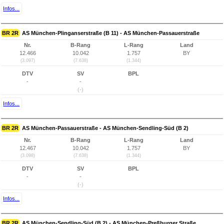
Infos...
BR 2R
AS München-Plinganserstraße (B 11) - AS München-Passauerstraße
Nr.
B-Rang
L-Rang
Land
12.466
10.042
1.757
BY
(3.097)
(7.638)
(1.344)
DTV
SV
BPL
-
-
(-)
Infos...
BR 2R
AS München-Passauerstraße - AS München-Sendling-Süd (B 2)
Nr.
B-Rang
L-Rang
Land
12.467
10.042
1.757
BY
(3.098)
(7.638)
(1.344)
DTV
SV
BPL
-
-
(-)
Infos...
BR 2R
AS München-Sendling-Süd (B 2) - AS München-Preßburger Straße