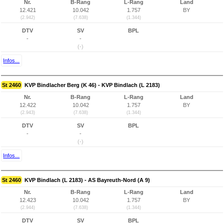
Nr.
B-Rang
L-Rang
Land
12.421
10.042
1.757
BY
(2.942)
(7.638)
(1.344)
DTV
SV
BPL
-
-
(-)
Infos...
St 2460
KVP Bindlacher Berg (K 46) - KVP Bindlach (L 2183)
Nr.
B-Rang
L-Rang
Land
12.422
10.042
1.757
BY
(2.943)
(7.638)
(1.344)
DTV
SV
BPL
-
-
(-)
Infos...
St 2460
KVP Bindlach (L 2183) - AS Bayreuth-Nord (A 9)
Nr.
B-Rang
L-Rang
Land
12.423
10.042
1.757
BY
(2.944)
(7.638)
(1.344)
DTV
SV
BPL