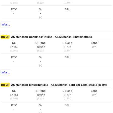
(3.080)
(7.638)
(1.344)
DTV
SV
BPL
-
-
(-)
Infos...
BR 2R
AS München-Denninger Straße - AS München-Einsteinstraße
Nr.
B-Rang
L-Rang
Land
12.450
10.042
1.757
BY
(3.081)
(7.638)
(1.344)
DTV
SV
BPL
-
-
(-)
Infos...
BR 2R
AS München-Einsteinstraße - AS München-Berg-am-Laim-Straße (B 304)
Nr.
B-Rang
L-Rang
Land
12.451
10.042
1.757
BY
(3.082)
(7.638)
(1.344)
DTV
SV
BPL
-
-