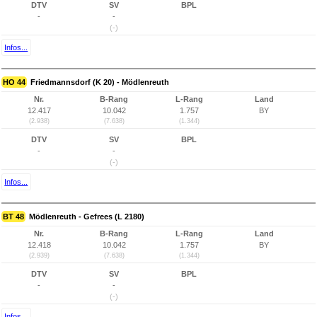
DTV
SV
BPL
-
-
(-)
Infos...
HO 44
Friedmannsdorf (K 20) - Mödlenreuth
Nr.
B-Rang
L-Rang
Land
12.417
10.042
1.757
BY
(2.938)
(7.638)
(1.344)
DTV
SV
BPL
-
-
(-)
Infos...
BT 48
Mödlenreuth - Gefrees (L 2180)
Nr.
B-Rang
L-Rang
Land
12.418
10.042
1.757
BY
(2.939)
(7.638)
(1.344)
DTV
SV
BPL
-
-
(-)
Infos...