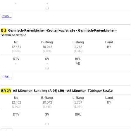
-
-
(-)
Infos...
B 2
Garmisch-Partenkirchen-Krottenkopfstraße - Garmisch-Partenkirchen-
Samweberstraße
Nr.
B-Rang
L-Rang
Land
12.431
10.042
1.757
BY
(3.056)
(7.638)
(1.344)
DTV
SV
BPL
-
-
VB
(-)
Infos...
BR 2R
AS München-Sendling (A 96) (39) - AS München-Tübinger Straße
Nr.
B-Rang
L-Rang
Land
12.432
10.042
1.757
BY
(3.063)
(7.638)
(1.344)
DTV
SV
BPL
-
-
(-)