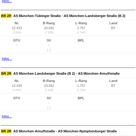
Infos...
BR 2R
AS München-Tübinger Straße - AS München-Landsberger Straße (B 2)
Nr.
B-Rang
L-Rang
Land
12.433
10.042
1.757
BY
(3.064)
(7.638)
(1.344)
DTV
SV
BPL
-
-
(-)
Infos...
BR 2R
AS München-Landsberger Straße (B 2) - AS München-Arnulfstraße
Nr.
B-Rang
L-Rang
Land
12.434
10.042
1.757
BY
(3.065)
(7.638)
(1.344)
DTV
SV
BPL
-
-
(-)
Infos...
BR 2R
AS München-Arnulfstraße - AS München-Nymphenburger Straße