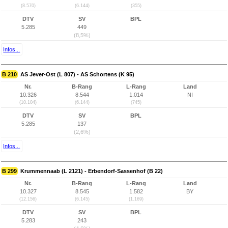
(8.570)
(6.144)
(355)
DTV
SV
BPL
5.285
449
(8,5%)
Infos...
B 210
AS Jever-Ost (L 807) - AS Schortens (K 95)
Nr.
B-Rang
L-Rang
Land
10.326
8.544
1.014
NI
(10.104)
(6.144)
(745)
DTV
SV
BPL
5.285
137
(2,6%)
Infos...
B 299
Krummennaab (L 2121) - Erbendorf-Sassenhof (B 22)
Nr.
B-Rang
L-Rang
Land
10.327
8.545
1.582
BY
(12.156)
(6.145)
(1.169)
DTV
SV
BPL
5.283
243