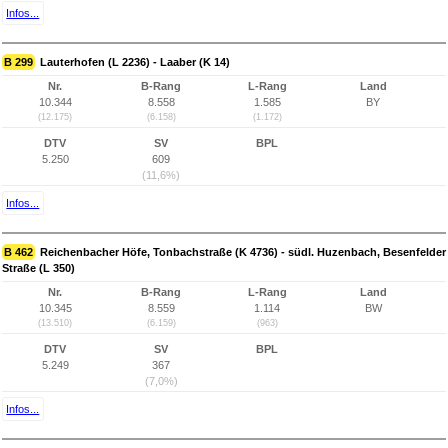
Infos...
B 299
Lauterhofen (L 2236) - Laaber (K 14)
Nr.
B-Rang
L-Rang
Land
10.344
8.558
1.585
BY
(12.175)
(6.158)
(1.172)
DTV
SV
BPL
5.250
609
(11,6%)
Infos...
B 462
Reichenbacher Höfe, Tonbachstraße (K 4736) - südl. Huzenbach, Besenfelder
Straße (L 350)
Nr.
B-Rang
L-Rang
Land
10.345
8.559
1.114
BW
(13.510)
(6.159)
(963)
DTV
SV
BPL
5.249
367
(7,0%)
Infos...