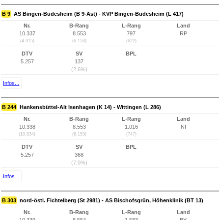
B 9
AS Bingen-Büdesheim (B 9-Ast) - KVP Bingen-Büdesheim (L 417)
Nr.
B-Rang
L-Rang
Land
10.337
8.553
797
RP
(4.315)
(6.153)
(622)
DTV
SV
BPL
5.257
137
(2,6%)
Infos...
B 244
Hankensbüttel-Alt Isenhagen (K 14) - Wittingen (L 286)
Nr.
B-Rang
L-Rang
Land
10.338
8.553
1.016
NI
(10.834)
(6.153)
(747)
DTV
SV
BPL
5.257
368
(7,0%)
Infos...
B 303
nord-östl. Fichtelberg (St 2981) - AS Bischofsgrün, Höhenklinik (BT 13)
Nr.
B-Rang
L-Rang
Land