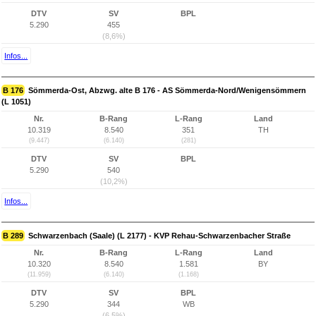
DTV
SV
BPL
5.290
455
(8,6%)
Infos...
B 176
Sömmerda-Ost, Abzwg. alte B 176 - AS Sömmerda-Nord/Wenigensömmern
(L 1051)
Nr.
B-Rang
L-Rang
Land
10.319
8.540
351
TH
(9.447)
(6.140)
(281)
DTV
SV
BPL
5.290
540
(10,2%)
Infos...
B 289
Schwarzenbach (Saale) (L 2177) - KVP Rehau-Schwarzenbacher Straße
Nr.
B-Rang
L-Rang
Land
10.320
8.540
1.581
BY
(11.959)
(6.140)
(1.168)
DTV
SV
BPL
5.290
344
WB
(6,5%)