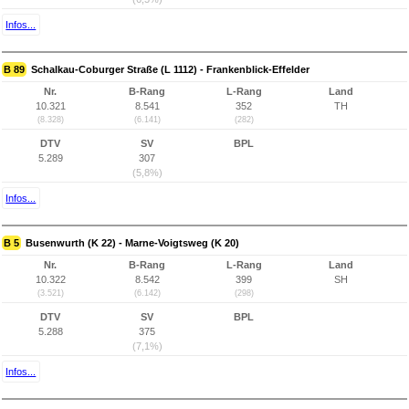
Infos...
B 89
Schalkau-Coburger Straße (L 1112) - Frankenblick-Effelder
Nr.
B-Rang
L-Rang
Land
10.321
8.541
352
TH
(8.328)
(6.141)
(282)
DTV
SV
BPL
5.289
307
(5,8%)
Infos...
B 5
Busenwurth (K 22) - Marne-Voigtsweg (K 20)
Nr.
B-Rang
L-Rang
Land
10.322
8.542
399
SH
(3.521)
(6.142)
(298)
DTV
SV
BPL
5.288
375
(7,1%)
Infos...