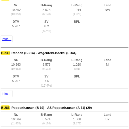
Nr.
B-Rang
L-Rang
Land
10.362
8.573
1.914
NW
(10.653)
(6.173)
(1.328)
DTV
SV
BPL
5.207
432
(8,3%)
Infos...
B 239
Rehden (B 214) - Wagenfeld-Bockel (L 344)
Nr.
B-Rang
L-Rang
Land
10.363
8.573
1.020
NI
(10.682)
(6.173)
(751)
DTV
SV
BPL
5.207
906
(17,4%)
Infos...
B 286
Poppenhausen (B 19) - AS Poppenhausen (A 71) (29)
Nr.
B-Rang
L-Rang
Land
10.364
8.574
1.586
BY
(11.905)
(6.174)
(1.173)