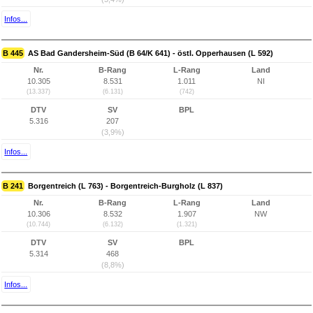
Infos...
B 445
AS Bad Gandersheim-Süd (B 64/K 641) - östl. Opperhausen (L 592)
Nr.
B-Rang
L-Rang
Land
10.305
8.531
1.011
NI
(13.337)
(6.131)
(742)
DTV
SV
BPL
5.316
207
(3,9%)
Infos...
B 241
Borgentreich (L 763) - Borgentreich-Burgholz (L 837)
Nr.
B-Rang
L-Rang
Land
10.306
8.532
1.907
NW
(10.744)
(6.132)
(1.321)
DTV
SV
BPL
5.314
468
(8,8%)
Infos...