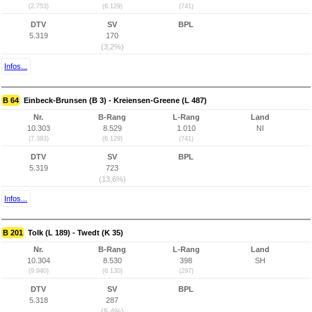
(2.753)
(6.129)
(741)
DTV
SV
BPL
5.319
170
(3,2%)
Infos...
B 64
Einbeck-Brunsen (B 3) - Kreiensen-Greene (L 487)
Nr.
B-Rang
L-Rang
Land
10.303
8.529
1.010
NI
(7.393)
(6.129)
(741)
DTV
SV
BPL
5.319
723
(13,6%)
Infos...
B 201
Tolk (L 189) - Twedt (K 35)
Nr.
B-Rang
L-Rang
Land
10.304
8.530
398
SH
(9.940)
(6.130)
(297)
DTV
SV
BPL
5.318
287
(5,4%)