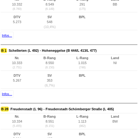
10.332
8.549
291
BB
(8.760)
(6.149)
(175)
DTV
SV
BPL
5.273
548
(10,4%)
Infos...
B 1
Schellerten (L 492) - Hoheneggelse (B 444/L 413/L 477)
Nr.
B-Rang
L-Rang
Land
10.333
8.550
1.015
NI
(2.751)
(6.150)
(746)
DTV
SV
BPL
5.267
353
(6,7%)
Infos...
B 28
Freudenstadt (L 96) - Freudenstadt-Schömberger Straße (L 405)
Nr.
B-Rang
L-Rang
Land
10.334
8.551
1.113
BW
(5.455)
(6.151)
(962)
DTV
SV
BPL