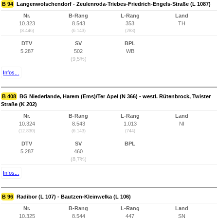
B 94
Langenwolschendorf - Zeulenroda-Triebes-Friedrich-Engels-Straße (L 1087)
Nr.
B-Rang
L-Rang
Land
10.323
8.543
353
TH
(8.446)
(6.143)
(283)
DTV
SV
BPL
5.287
502
WB
(9,5%)
Infos...
B 408
BG Niederlande, Harem (Ems)/Ter Apel (N 366) - westl. Rütenbrock, Twister
Straße (K 202)
Nr.
B-Rang
L-Rang
Land
10.324
8.543
1.013
NI
(12.830)
(6.143)
(744)
DTV
SV
BPL
5.287
460
(8,7%)
Infos...
B 96
Radibor (L 107) - Bautzen-Kleinwelka (L 106)
Nr.
B-Rang
L-Rang
Land
10.325
8.544
447
SN