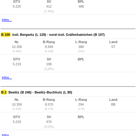
DTV
SV
BPL
5.220
412
WB
(7,9%)
Infos...
B 100
östl. Bergwitz (L 129) - nord-östl. Gräfenhainichen (B 107)
Nr.
B-Rang
L-Rang
Land
10.358
8.569
388
ST
(8.660)
(6.169)
(323)
DTV
SV
BPL
5.219
198
(3,8%)
Infos...
B 2
Beelitz (B 246) - Beelitz-Buchholz (L 80)
Nr.
B-Rang
L-Rang
Land
10.359
8.570
294
BB
(2.855)
(6.170)
(178)
DTV
SV
BPL
5.218
470
(9,0%)
Infos...