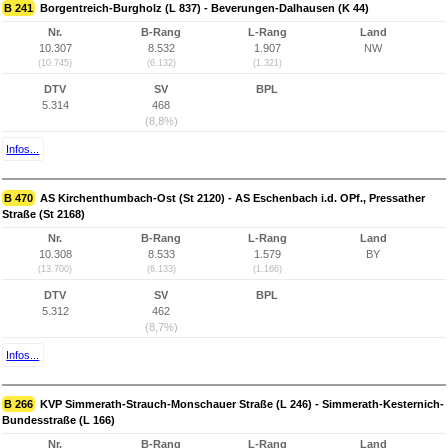
B 241
Borgentreich-Burgholz (L 837) - Beverungen-Dalhausen (K 44)
Nr.
B-Rang
L-Rang
Land
10.307
8.532
1.907
NW
(10.745)
(6.132)
(1.321)
DTV
SV
BPL
5.314
468
(8,8%)
Infos...
B 470
AS Kirchenthumbach-Ost (St 2120) - AS Eschenbach i.d. OPf., Pressather
Straße (St 2168)
Nr.
B-Rang
L-Rang
Land
10.308
8.533
1.579
BY
(13.700)
(6.133)
(1.166)
DTV
SV
BPL
5.312
462
(8,7%)
Infos...
B 266
KVP Simmerath-Strauch-Monschauer Straße (L 246) - Simmerath-Kesternich-
Bundesstraße (L 166)
Nr.
B-Rang
L-Rang
Land