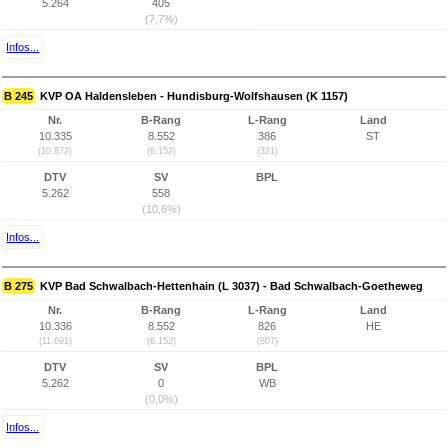
5.264
405
(7,7%)
Infos...
B 245
KVP OA Haldensleben - Hundisburg-Wolfshausen (K 1157)
Nr.
B-Rang
L-Rang
Land
10.335
8.552
386
ST
(10.872)
(6.152)
(321)
DTV
SV
BPL
5.262
558
(10,6%)
Infos...
B 275
KVP Bad Schwalbach-Hettenhain (L 3037) - Bad Schwalbach-Goetheweg
Nr.
B-Rang
L-Rang
Land
10.336
8.552
826
HE
(11.691)
(6.152)
(807)
DTV
SV
BPL
5.262
0
WB
(0,0%)
Infos...