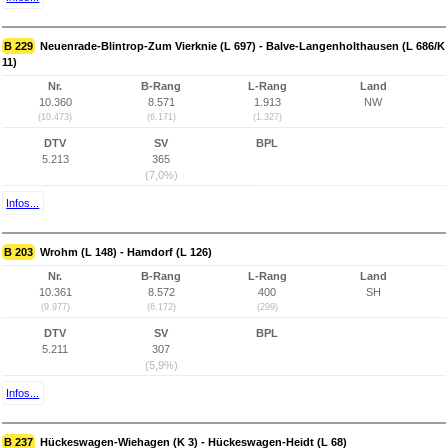
B 229
Neuenrade-Blintrop-Zum Vierknie (L 697) - Balve-Langenholthausen (L 686/K
11)
Nr.
B-Rang
L-Rang
Land
10.360
8.571
1.913
NW
(10.473)
(6.171)
(1.327)
DTV
SV
BPL
5.213
365
(7,0%)
Infos...
B 203
Wrohm (L 148) - Hamdorf (L 126)
Nr.
B-Rang
L-Rang
Land
10.361
8.572
400
SH
(9.977)
(6.172)
(299)
DTV
SV
BPL
5.211
307
(5,9%)
Infos...
B 237
Hückeswagen-Wiehagen (K 3) - Hückeswagen-Heidt (L 68)