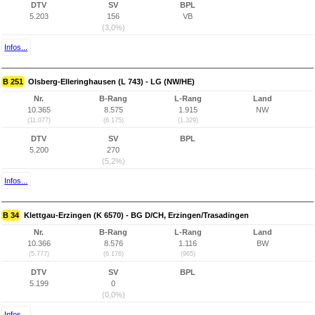
DTV
SV
BPL
5.203
156
VB
(3,0%)
Infos...
B 251
Olsberg-Elleringhausen (L 743) - LG (NW/HE)
Nr.
B-Rang
L-Rang
Land
10.365
8.575
1.915
NW
(11.077)
(6.175)
(1.329)
DTV
SV
BPL
5.200
270
(5,2%)
Infos...
B 34
Klettgau-Erzingen (K 6570) - BG D/CH, Erzingen/Trasadingen
Nr.
B-Rang
L-Rang
Land
10.366
8.576
1.116
BW
(5.777)
(6.176)
(965)
DTV
SV
BPL
5.199
0
(0,0%)
Infos...