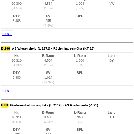
10.309
8.534
1.908
NW
(11.503)
(6.134)
(1.322)
DTV
SV
BPL
5.308
255
(4,8%)
Infos...
B 286
AS Wiesentheid (L 2272) - Rüdenhausen-Ost (KT 15)
Nr.
B-Rang
L-Rang
Land
10.310
8.534
1.580
BY
(11.919)
(6.134)
(1.167)
DTV
SV
BPL
5.308
1.024
(19,3%)
Infos...
B 88
Gräfenroda-Lindenplatz (L 2149) - AS Gräfenroda (A 71)
Nr.
B-Rang
L-Rang
Land
10.311
8.535
350
TH
(8.272)
(6.135)
(280)
DTV
SV
BPL