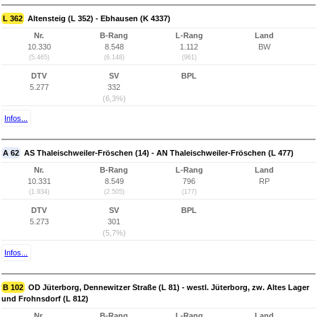
L 362
Altensteig (L 352) - Ebhausen (K 4337)
Nr.
B-Rang
L-Rang
Land
10.330
8.548
1.112
BW
(5.465)
(6.148)
(961)
DTV
SV
BPL
5.277
332
(6,3%)
Infos...
A 62
AS Thaleischweiler-Fröschen (14) - AN Thaleischweiler-Fröschen (L 477)
Nr.
B-Rang
L-Rang
Land
10.331
8.549
796
RP
(1.934)
(2.505)
(177)
DTV
SV
BPL
5.273
301
(5,7%)
Infos...
B 102
OD Jüterborg, Dennewitzer Straße (L 81) - westl. Jüterborg, zw. Altes Lager
und Frohnsdorf (L 812)
Nr.
B-Rang
L-Rang
Land