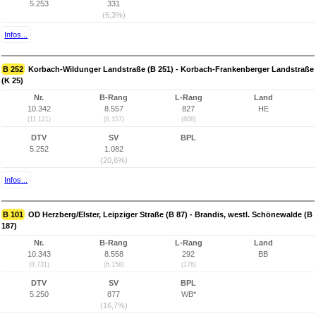
5.253
331
(6,3%)
Infos...
B 252
Korbach-Wildunger Landstraße (B 251) - Korbach-Frankenberger Landstraße
(K 25)
Nr.
B-Rang
L-Rang
Land
10.342
8.557
827
HE
(11.121)
(6.157)
(808)
DTV
SV
BPL
5.252
1.082
(20,6%)
Infos...
B 101
OD Herzberg/Elster, Leipziger Straße (B 87) - Brandis, westl. Schönewalde (B
187)
Nr.
B-Rang
L-Rang
Land
10.343
8.558
292
BB
(8.731)
(6.158)
(176)
DTV
SV
BPL
5.250
877
WB*
(16,7%)