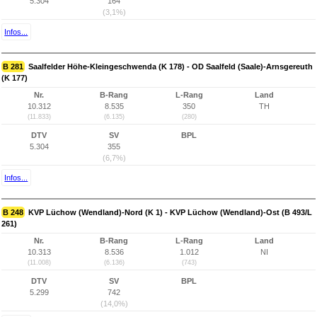
5.304
164
(3,1%)
Infos...
B 281
Saalfelder Höhe-Kleingeschwenda (K 178) - OD Saalfeld (Saale)-Arnsgereuth
(K 177)
Nr.
B-Rang
L-Rang
Land
10.312
8.535
350
TH
(11.833)
(6.135)
(280)
DTV
SV
BPL
5.304
355
(6,7%)
Infos...
B 248
KVP Lüchow (Wendland)-Nord (K 1) - KVP Lüchow (Wendland)-Ost (B 493/L
261)
Nr.
B-Rang
L-Rang
Land
10.313
8.536
1.012
NI
(11.008)
(6.136)
(743)
DTV
SV
BPL
5.299
742
(14,0%)