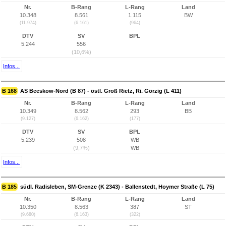
Nr.
B-Rang
L-Rang
Land
10.348
8.561
1.115
BW
(11.974)
(6.161)
(964)
DTV
SV
BPL
5.244
556
(10,6%)
Infos...
B 168
AS Beeskow-Nord (B 87) - östl. Groß Rietz, Ri. Görzig (L 411)
Nr.
B-Rang
L-Rang
Land
10.349
8.562
293
BB
(9.127)
(6.162)
(177)
DTV
SV
BPL
5.239
508
WB
(9,7%)
WB
Infos...
B 185
südl. Radisleben, SM-Grenze (K 2343) - Ballenstedt, Hoymer Straße (L 75)
Nr.
B-Rang
L-Rang
Land
10.350
8.563
387
ST
(9.680)
(6.163)
(322)