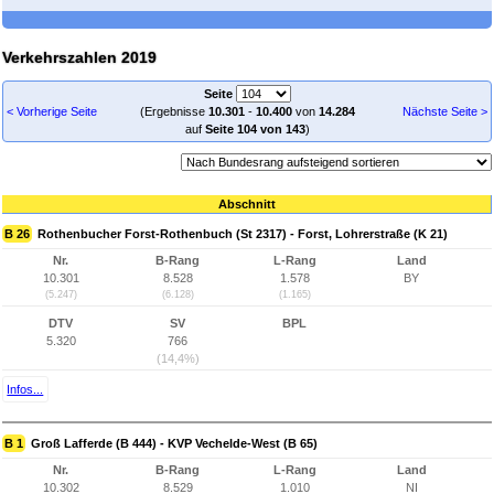
Verkehrszahlen 2019
Seite
< Vorherige Seite
(Ergebnisse
10.301
-
10.400
von
14.284
Nächste Seite >
auf
Seite 104 von 143
)
Abschnitt
B 26
Rothenbucher Forst-Rothenbuch (St 2317) - Forst, Lohrerstraße (K 21)
Nr.
B-Rang
L-Rang
Land
10.301
8.528
1.578
BY
(5.247)
(6.128)
(1.165)
DTV
SV
BPL
5.320
766
(14,4%)
Infos...
B 1
Groß Lafferde (B 444) - KVP Vechelde-West (B 65)
Nr.
B-Rang
L-Rang
Land
10.302
8.529
1.010
NI