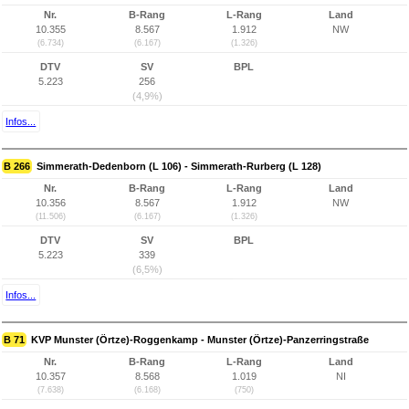
Nr.
B-Rang
L-Rang
Land
10.355
8.567
1.912
NW
(6.734)
(6.167)
(1.326)
DTV
SV
BPL
5.223
256
(4,9%)
Infos...
B 266
Simmerath-Dedenborn (L 106) - Simmerath-Rurberg (L 128)
Nr.
B-Rang
L-Rang
Land
10.356
8.567
1.912
NW
(11.506)
(6.167)
(1.326)
DTV
SV
BPL
5.223
339
(6,5%)
Infos...
B 71
KVP Munster (Örtze)-Roggenkamp - Munster (Örtze)-Panzerringstraße
Nr.
B-Rang
L-Rang
Land
10.357
8.568
1.019
NI
(7.638)
(6.168)
(750)