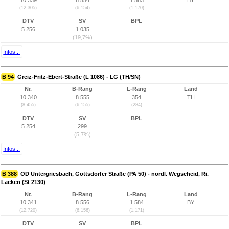
10.339
8.554
1.583
BY
(12.305)
(6.154)
(1.170)
DTV
SV
BPL
5.256
1.035
(19,7%)
Infos...
B 94
Greiz-Fritz-Ebert-Straße (L 1086) - LG (TH/SN)
Nr.
B-Rang
L-Rang
Land
10.340
8.555
354
TH
(8.455)
(6.155)
(284)
DTV
SV
BPL
5.254
299
(5,7%)
Infos...
B 388
OD Untergriesbach, Gottsdorfer Straße (PA 50) - nördl. Wegscheid, Ri.
Lacken (St 2130)
Nr.
B-Rang
L-Rang
Land
10.341
8.556
1.584
BY
(12.720)
(6.156)
(1.171)
DTV
SV
BPL