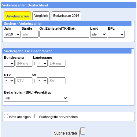
Verkehrszahlen Deutschland
Vergleich
Bedarfsplan 2016
Verkehrszahlen
Suchen - Verkehszahlen
Jahr
Straße
Ort|Zählstelle|TK-Blatt
Land
BPL
Suchergebnisse einschränken
Bundesrang Landesrang
|
DTV SV
|
Bedarfsplan (BPL)-Projekttyp
Infos anzeigen
Suchbegriffe hervorheben