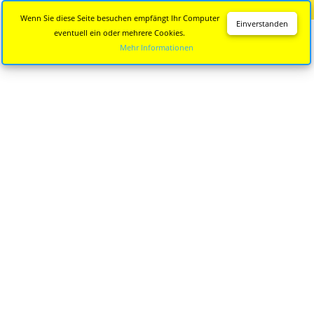
Diese Seite wird nicht mehr aktualisiert.
Zur neuen Seite
Wenn Sie diese Seite besuchen empfängt Ihr Computer
Einverstanden
eventuell ein oder mehrere Cookies.
Mehr Informationen