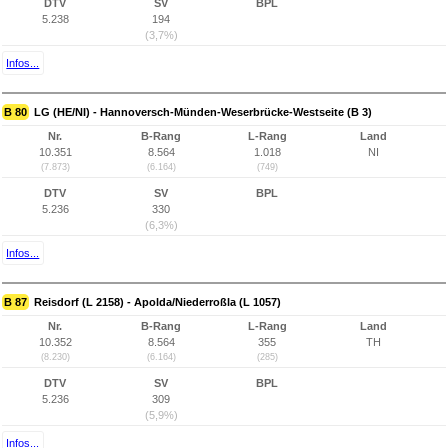
DTV
SV
BPL
5.238
194
(3,7%)
Infos...
B 80
LG (HE/NI) - Hannoversch-Münden-Weserbrücke-Westseite (B 3)
Nr.
B-Rang
L-Rang
Land
10.351
8.564
1.018
NI
(7.873)
(6.164)
(749)
DTV
SV
BPL
5.236
330
(6,3%)
Infos...
B 87
Reisdorf (L 2158) - Apolda/Niederroßla (L 1057)
Nr.
B-Rang
L-Rang
Land
10.352
8.564
355
TH
(8.230)
(6.164)
(285)
DTV
SV
BPL
5.236
309
(5,9%)
Infos...