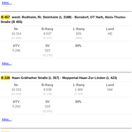
Infos...
B 457
westl. Rodheim, Ri. Steinheim (L 3188) - Borsdorf, OT Harb, Alois-Thums-
Straße (B 455)
Nr.
B-Rang
L-Rang
Land
10.314
8.537
825
HE
(13.464)
(6.137)
(806)
DTV
SV
BPL
5.296
323
(6,1%)
Infos...
B 228
Haan-Gräfrather Straße (L 357) - Wuppertal-Haan-Zur Linden (L 423)
Nr.
B-Rang
L-Rang
Land
10.315
8.538
1.909
NW
(10.418)
(6.138)
(1.323)
DTV
SV
BPL
5.293
318
(6,0%)
Infos...