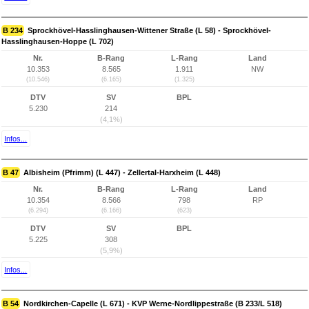
B 234
Sprockhövel-Hasslinghausen-Wittener Straße (L 58) - Sprockhövel-
Hasslinghausen-Hoppe (L 702)
Nr.
B-Rang
L-Rang
Land
10.353
8.565
1.911
NW
(10.546)
(6.165)
(1.325)
DTV
SV
BPL
5.230
214
(4,1%)
Infos...
B 47
Albisheim (Pfrimm) (L 447) - Zellertal-Harxheim (L 448)
Nr.
B-Rang
L-Rang
Land
10.354
8.566
798
RP
(6.294)
(6.166)
(623)
DTV
SV
BPL
5.225
308
(5,9%)
Infos...
B 54
Nordkirchen-Capelle (L 671) - KVP Werne-Nordlippestraße (B 233/L 518)