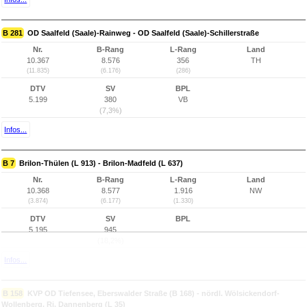
B 281
OD Saalfeld (Saale)-Rainweg - OD Saalfeld (Saale)-Schillerstraße
Nr.
B-Rang
L-Rang
Land
10.367
8.576
356
TH
(11.835)
(6.176)
(286)
DTV
SV
BPL
5.199
380
VB
(7,3%)
Infos...
B 7
Brilon-Thülen (L 913) - Brilon-Madfeld (L 637)
Nr.
B-Rang
L-Rang
Land
10.368
8.577
1.916
NW
(3.874)
(6.177)
(1.330)
DTV
SV
BPL
5.195
945
(18,2%)
Infos...
B 158
KVP OD Tiefensee, Eberswalder Straße (B 168) - nördl. Wölsickendorf-
Wollenberg, Ri. Dannenberg (L 35)