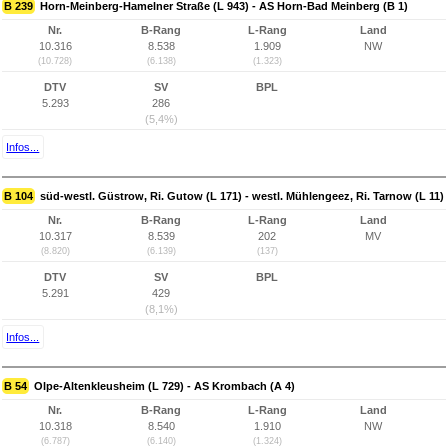
B 239
Horn-Meinberg-Hamelner Straße (L 943) - AS Horn-Bad Meinberg (B 1)
Nr.
B-Rang
L-Rang
Land
10.316
8.538
1.909
NW
(10.728)
(6.138)
(1.323)
DTV
SV
BPL
5.293
286
(5,4%)
Infos...
B 104
süd-westl. Güstrow, Ri. Gutow (L 171) - westl. Mühlengeez, Ri. Tarnow (L 11)
Nr.
B-Rang
L-Rang
Land
10.317
8.539
202
MV
(8.820)
(6.139)
(137)
DTV
SV
BPL
5.291
429
(8,1%)
Infos...
B 54
Olpe-Altenkleusheim (L 729) - AS Krombach (A 4)
Nr.
B-Rang
L-Rang
Land
10.318
8.540
1.910
NW
(6.787)
(6.140)
(1.324)