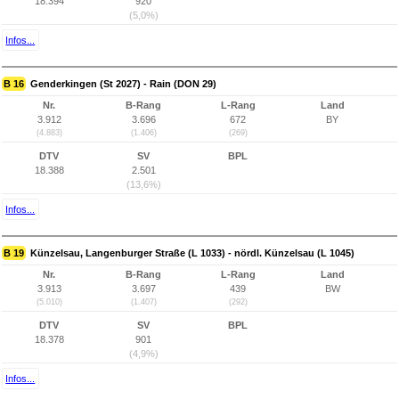
18.394
920
(5,0%)
Infos...
B 16
Genderkingen (St 2027) - Rain (DON 29)
Nr.
B-Rang
L-Rang
Land
3.912
3.696
672
BY
(4.883)
(1.406)
(269)
DTV
SV
BPL
18.388
2.501
(13,6%)
Infos...
B 19
Künzelsau, Langenburger Straße (L 1033) - nördl. Künzelsau (L 1045)
Nr.
B-Rang
L-Rang
Land
3.913
3.697
439
BW
(5.010)
(1.407)
(292)
DTV
SV
BPL
18.378
901
(4,9%)
Infos...