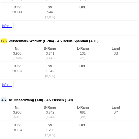
DTV
SV
BPL
18.141
544
(3,0%)
Infos...
B 5
Wustermark-Wernitz (L 204) - AS Berlin-Spandau (A 10)
Nr.
B-Rang
L-Rang
Land
3.965
3.741
131
BB
(3.576)
(1.447)
(28)
DTV
SV
BPL
18.137
1.542
(8,5%)
Infos...
A 7
AS Nesselwang (138) - AS Füssen (139)
Nr.
B-Rang
L-Rang
Land
3.966
3.742
681
BY
(731)
(2.343)
(406)
DTV
SV
BPL
18.134
1.269
(7,0%)