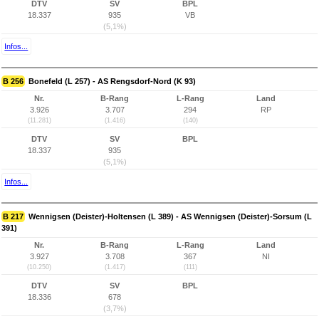
DTV
SV
BPL
18.337
935
VB
(5,1%)
Infos...
B 256
Bonefeld (L 257) - AS Rengsdorf-Nord (K 93)
Nr.
B-Rang
L-Rang
Land
3.926
3.707
294
RP
(11.281)
(1.416)
(140)
DTV
SV
BPL
18.337
935
(5,1%)
Infos...
B 217
Wennigsen (Deister)-Holtensen (L 389) - AS Wennigsen (Deister)-Sorsum (L
391)
Nr.
B-Rang
L-Rang
Land
3.927
3.708
367
NI
(10.250)
(1.417)
(111)
DTV
SV
BPL
18.336
678
(3,7%)