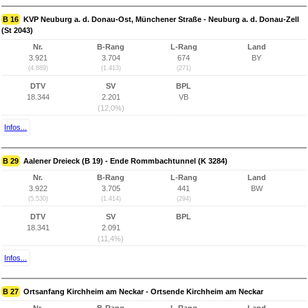
B 16
KVP Neuburg a. d. Donau-Ost, Münchener Straße - Neuburg a. d. Donau-Zell
(St 2043)
Nr.
B-Rang
L-Rang
Land
3.921
3.704
674
BY
(4.889)
(1.413)
(271)
DTV
SV
BPL
18.344
2.201
VB
(12,0%)
Infos...
B 29
Aalener Dreieck (B 19) - Ende Rommbachtunnel (K 3284)
Nr.
B-Rang
L-Rang
Land
3.922
3.705
441
BW
(5.530)
(1.414)
(294)
DTV
SV
BPL
18.341
2.091
(11,4%)
Infos...
B 27
Ortsanfang Kirchheim am Neckar - Ortsende Kirchheim am Neckar