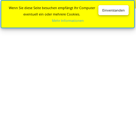
Diese Seite wird nicht mehr aktualisiert.
Zur neuen Seite
Wenn Sie diese Seite besuchen empfängt Ihr Computer
Einverstanden
eventuell ein oder mehrere Cookies.
Mehr Informationen