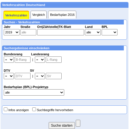
Verkehrszahlen Deutschland
Vergleich
Bedarfsplan 2016
Verkehrszahlen
Suchen - Verkehszahlen
Jahr
Straße
Ort|Zählstelle|TK-Blatt
Land
BPL
Suchergebnisse einschränken
Bundesrang Landesrang
|
DTV SV
|
Bedarfsplan (BPL)-Projekttyp
Infos anzeigen
Suchbegriffe hervorheben