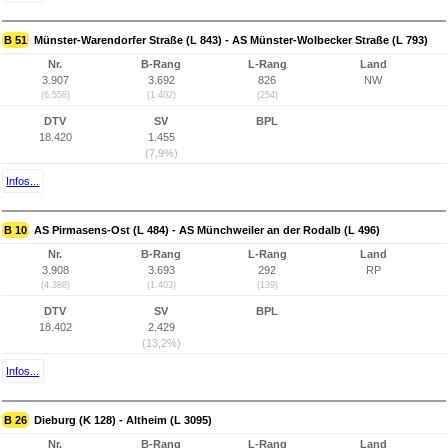
B 51
Münster-Warendorfer Straße (L 843) - AS Münster-Wolbecker Straße (L 793)
Nr.
B-Rang
L-Rang
Land
3.907
3.692
826
NW
(6.558)
(1.402)
(254)
DTV
SV
BPL
18.420
1.455
(7,9%)
Infos...
B 10
AS Pirmasens-Ost (L 484) - AS Münchweiler an der Rodalb (L 496)
Nr.
B-Rang
L-Rang
Land
3.908
3.693
292
RP
(4.388)
(1.403)
(139)
DTV
SV
BPL
18.402
2.429
(13,2%)
Infos...
B 26
Dieburg (K 128) - Altheim (L 3095)
Nr.
B-Rang
L-Rang
Land