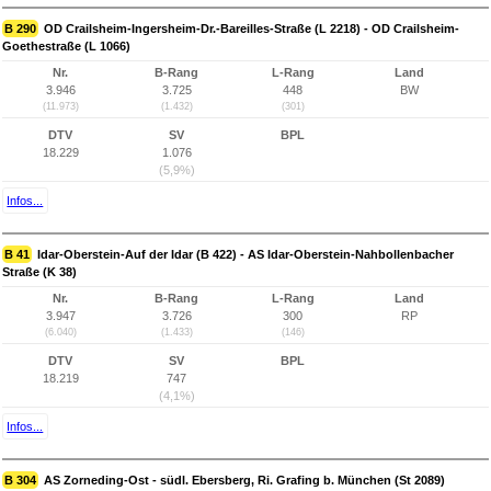
B 290
OD Crailsheim-Ingersheim-Dr.-Bareilles-Straße (L 2218) - OD Crailsheim-
Goethestraße (L 1066)
Nr.
B-Rang
L-Rang
Land
3.946
3.725
448
BW
(11.973)
(1.432)
(301)
DTV
SV
BPL
18.229
1.076
(5,9%)
Infos...
B 41
Idar-Oberstein-Auf der Idar (B 422) - AS Idar-Oberstein-Nahbollenbacher
Straße (K 38)
Nr.
B-Rang
L-Rang
Land
3.947
3.726
300
RP
(6.040)
(1.433)
(146)
DTV
SV
BPL
18.219
747
(4,1%)
Infos...
B 304
AS Zorneding-Ost - südl. Ebersberg, Ri. Grafing b. München (St 2089)