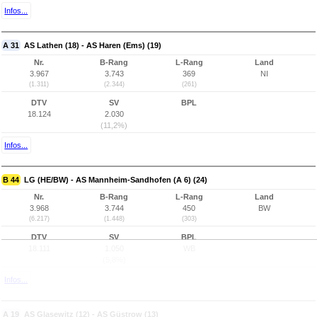
Infos...
A 31
AS Lathen (18) - AS Haren (Ems) (19)
Nr.
B-Rang
L-Rang
Land
3.967
3.743
369
NI
(1.311)
(2.344)
(261)
DTV
SV
BPL
18.124
2.030
(11,2%)
Infos...
B 44
LG (HE/BW) - AS Mannheim-Sandhofen (A 6) (24)
Nr.
B-Rang
L-Rang
Land
3.968
3.744
450
BW
(6.217)
(1.448)
(303)
DTV
SV
BPL
18.111
1.050
WB
(5,8%)
Infos...
A 19
AS Glasewitz (12) - AS Güstrow (13)