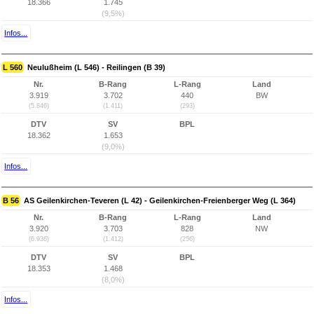
18.366
1.745
(9,5%)
Infos...
L 560
Neulußheim (L 546) - Reilingen (B 39)
Nr.
B-Rang
L-Rang
Land
3.919
3.702
440
BW
(5.846)
(1.411)
(293)
DTV
SV
BPL
18.362
1.653
(9,0%)
Infos...
B 56
AS Geilenkirchen-Teveren (L 42) - Geilenkirchen-Freienberger Weg (L 364)
Nr.
B-Rang
L-Rang
Land
3.920
3.703
828
NW
(6.936)
(1.412)
(256)
DTV
SV
BPL
18.353
1.468
(8,0%)
Infos...