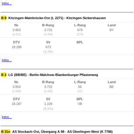
Infos...
B 8
Kitzingen-Mainbrücke-Ost (L 2271) - Kitzingen-Sickershausen
Nr.
B-Rang
L-Rang
Land
3.953
3.731
679
BY
(4.151)
(1.438)
(276)
DTV
SV
BPL
18.188
673
(3,7%)
Infos...
B 2
LG (BB/BE) - Berlin-Malchow-Blankenburger Pflasterweg
Nr.
B-Rang
L-Rang
Land
3.954
3.732
56
BE
(2.840)
(1.439)
(13)
DTV
SV
BPL
18.187
1.109
VB
(6,1%)
Infos...
B 31n
AS Stockach-Ost, Übergang A 98 - AS Überlingen-West (K 7786)