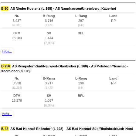
B 50
AS Nieder Kostenz (L 195) - AS Nannhausen/Unzenberg, Kauerhof
Nr.
B-Rang
L-Rang
Land
3.937
3.716
297
RP
(6.508)
(1.424)
(143)
DTV
SV
BPL
18.283
1.444
(7,9%)
Infos...
B 256
AS Rengsdorf-Süd/Neuwied-Oberbieber (L 260) - AS Melsbach/Neuwied-
Oberbieber (K 108)
Nr.
B-Rang
L-Rang
Land
3.938
3.717
298
RP
(11.284)
(1.425)
(144)
DTV
SV
BPL
18.278
1.097
(6,0%)
Infos...
B 42
AS Bad Honnef-Rhöndorf (L 193) - AS Bad Honnef-Süd/Rheinbreitbach-Nord