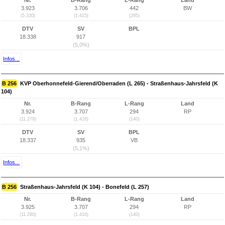
Nr.
B-Rang
L-Rang
Land
3.923
3.706
442
BW
(5.330)
(1.415)
(295)
DTV
SV
BPL
18.338
917
(5,0%)
Infos...
B 256
KVP Oberhonnefeld-Gierend/Oberraden (L 265) - Straßenhaus-Jahrsfeld (K
104)
Nr.
B-Rang
L-Rang
Land
3.924
3.707
294
RP
(11.279)
(1.416)
(140)
DTV
SV
BPL
18.337
935
VB
(5,1%)
Infos...
B 256
Straßenhaus-Jahrsfeld (K 104) - Bonefeld (L 257)
Nr.
B-Rang
L-Rang
Land
3.925
3.707
294
RP
(11.280)
(1.416)
(140)