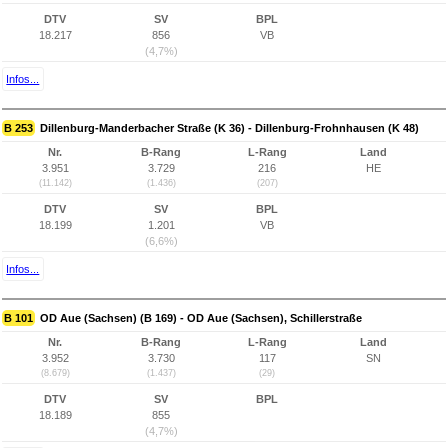
DTV
SV
BPL
18.217
856
VB
(4,7%)
Infos...
B 253
Dillenburg-Manderbacher Straße (K 36) - Dillenburg-Frohnhausen (K 48)
Nr.
B-Rang
L-Rang
Land
3.951
3.729
216
HE
(11.142)
(1.436)
(207)
DTV
SV
BPL
18.199
1.201
VB
(6,6%)
Infos...
B 101
OD Aue (Sachsen) (B 169) - OD Aue (Sachsen), Schillerstraße
Nr.
B-Rang
L-Rang
Land
3.952
3.730
117
SN
(8.679)
(1.437)
(29)
DTV
SV
BPL
18.189
855
(4,7%)