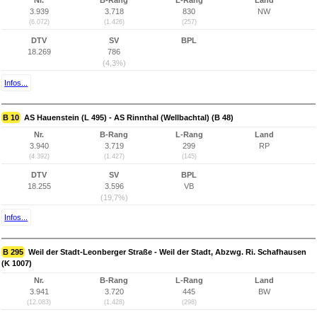
Nr.
B-Rang
L-Rang
Land
3.939
3.718
830
NW
(6.072)
(1.426)
(257)
DTV
SV
BPL
18.269
786
(4,3%)
Infos...
B 10
AS Hauenstein (L 495) - AS Rinnthal (Wellbachtal) (B 48)
Nr.
B-Rang
L-Rang
Land
3.940
3.719
299
RP
(4.392)
(1.427)
(145)
DTV
SV
BPL
18.255
3.596
VB
(19,7%)
Infos...
B 295
Weil der Stadt-Leonberger Straße - Weil der Stadt, Abzwg. Ri. Schafhausen
(K 1007)
Nr.
B-Rang
L-Rang
Land
3.941
3.720
445
BW
(12.083)
(1.428)
(298)