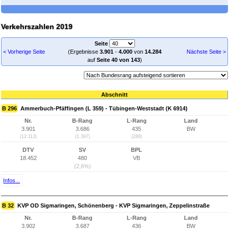
Verkehrszahlen 2019
Seite
< Vorherige Seite
(Ergebnisse
3.901
-
4.000
von
14.284
Nächste Seite >
auf
Seite 40 von 143
)
Abschnitt
B 296
Ammerbuch-Pfäffingen (L 359) - Tübingen-Weststadt (K 6914)
Nr.
B-Rang
L-Rang
Land
3.901
3.686
435
BW
(12.113)
(1.397)
(288)
DTV
SV
BPL
18.452
480
VB
(2,6%)
Infos...
B 32
KVP OD Sigmaringen, Schönenberg - KVP Sigmaringen, Zeppelinstraße
Nr.
B-Rang
L-Rang
Land
3.902
3.687
436
BW