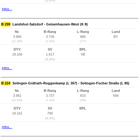
(5,4%)
Infos...
B 299
Landshut-Salzdorf - Geisenhausen-West (K 8)
Nr.
B-Rang
L-Rang
Land
3.960
3.736
680
BY
(12.209)
(1.443)
(277)
DTV
SV
BPL
18.166
1.617
VB
(8,9%)
Infos...
B 224
Solingen-Gräfrath-Roggenkamp (L 357) - Solingen-Focher Straße (L 85)
Nr.
B-Rang
L-Rang
Land
3.961
3.737
833
NW
(10.349)
(1.444)
(260)
DTV
SV
BPL
18.161
799
(4,4%)
Infos...