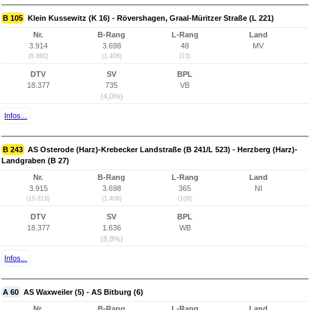
B 105
Klein Kussewitz (K 16) - Rövershagen, Graal-Müritzer Straße (L 221)
Nr.
B-Rang
L-Rang
Land
3.914
3.698
48
MV
(8.860)
(1.408)
(13)
DTV
SV
BPL
18.377
735
VB
(4,0%)
Infos...
B 243
AS Osterode (Harz)-Krebecker Landstraße (B 241/L 523) - Herzberg (Harz)-
Landgraben (B 27)
Nr.
B-Rang
L-Rang
Land
3.915
3.698
365
NI
(10.819)
(1.408)
(109)
DTV
SV
BPL
18.377
1.636
WB
(8,9%)
Infos...
A 60
AS Waxweiler (5) - AS Bitburg (6)
Nr.
B-Rang
L-Rang
Land