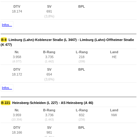
DTV
SV
BPL
18.174
691
(3,8%)
Infos...
B 8
Limburg (Lahn)-Koblenzer Straße (L 3447) - Limburg (Lahn)-Offheimer Straße
(K 477)
Nr.
B-Rang
L-Rang
Land
3.958
3.735
218
HE
(4.077)
(1.442)
(209)
DTV
SV
BPL
18.172
654
(3,6%)
Infos...
B 221
Heinsberg-Schleiden (L 227) - AS Heinsberg (A 46)
Nr.
B-Rang
L-Rang
Land
3.959
3.736
832
NW
(10.304)
(1.443)
(259)
DTV
SV
BPL
18.166
981