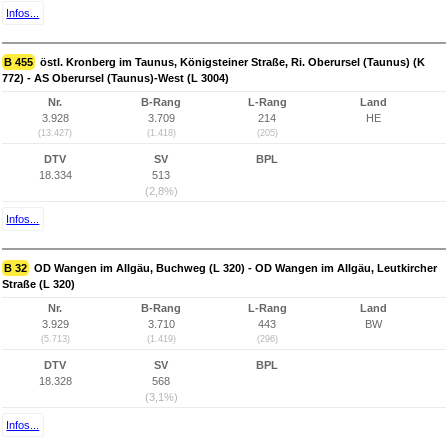
Infos...
B 455
östl. Kronberg im Taunus, Königsteiner Straße, Ri. Oberursel (Taunus) (K
772) - AS Oberursel (Taunus)-West (L 3004)
Nr.
B-Rang
L-Rang
Land
3.928
3.709
214
HE
(13.427)
(1.418)
(205)
DTV
SV
BPL
18.334
513
(2,8%)
Infos...
B 32
OD Wangen im Allgäu, Buchweg (L 320) - OD Wangen im Allgäu, Leutkircher
Straße (L 320)
Nr.
B-Rang
L-Rang
Land
3.929
3.710
443
BW
(5.713)
(1.419)
(296)
DTV
SV
BPL
18.328
568
(3,1%)
Infos...