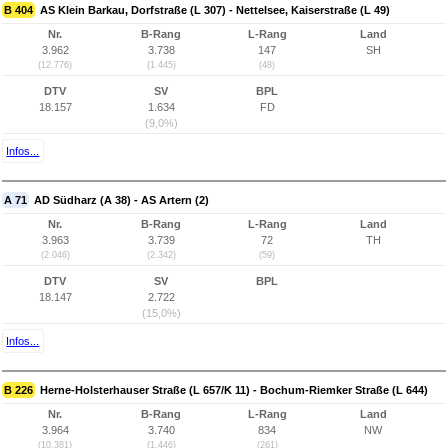
B 404
AS Klein Barkau, Dorfstraße (L 307) - Nettelsee, Kaiserstraße (L 49)
Nr.
B-Rang
L-Rang
Land
3.962
3.738
147
SH
(12.776)
(1.445)
(48)
DTV
SV
BPL
18.157
1.634
FD
(9,0%)
Infos...
A 71
AD Südharz (A 38) - AS Artern (2)
Nr.
B-Rang
L-Rang
Land
3.963
3.739
72
TH
(2.046)
(2.342)
(59)
DTV
SV
BPL
18.147
2.722
(15,0%)
Infos...
B 226
Herne-Holsterhauser Straße (L 657/K 11) - Bochum-Riemker Straße (L 644)
Nr.
B-Rang
L-Rang
Land
3.964
3.740
834
NW
(10.381)
(1.446)
(261)