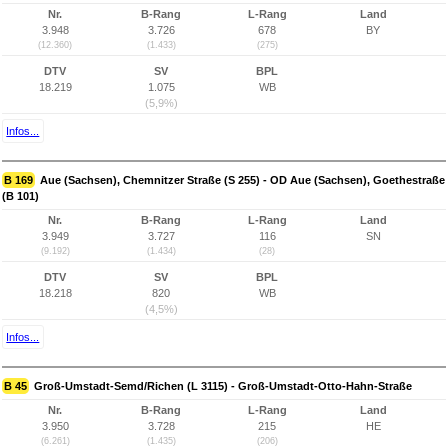
Nr.
B-Rang
L-Rang
Land
3.948
3.726
678
BY
(12.360)
(1.433)
(275)
DTV
SV
BPL
18.219
1.075
WB
(5,9%)
Infos...
B 169
Aue (Sachsen), Chemnitzer Straße (S 255) - OD Aue (Sachsen), Goethestraße
(B 101)
Nr.
B-Rang
L-Rang
Land
3.949
3.727
116
SN
(9.192)
(1.434)
(28)
DTV
SV
BPL
18.218
820
WB
(4,5%)
Infos...
B 45
Groß-Umstadt-Semd/Richen (L 3115) - Groß-Umstadt-Otto-Hahn-Straße
Nr.
B-Rang
L-Rang
Land
3.950
3.728
215
HE
(6.261)
(1.435)
(206)