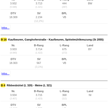
3.932
3.713
444
BW
(5.646)
(1.421)
(297)
DTV
SV
BPL
18.309
2.234
VB
(12,2%)
Infos...
B 16
Kaufbeuren, Ganghoferstraße - Kaufbeuren, Spittelmühlkreuzung (St 2055)
Nr.
B-Rang
L-Rang
Land
3.933
3.714
675
BY
(4.840)
(1.422)
(272)
DTV
SV
BPL
18.303
567
VB
(3,1%)
Infos...
B 4
Ribbesbüttel (L 320) - Meine (L 321)
Nr.
B-Rang
L-Rang
Land
3.934
3.715
368
NI
(3.407)
(1.423)
(112)
DTV
SV
BPL