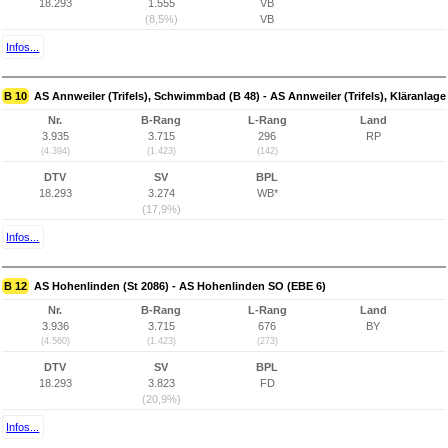
18.293
1.555
VB
(8,5%)
VB
Infos...
B 10
AS Annweiler (Trifels), Schwimmbad (B 48) - AS Annweiler (Trifels), Kläranlage
Nr.
B-Rang
L-Rang
Land
3.935
3.715
296
RP
(4.394)
(1.423)
(142)
DTV
SV
BPL
18.293
3.274
WB*
(17,9%)
Infos...
B 12
AS Hohenlinden (St 2086) - AS Hohenlinden SO (EBE 6)
Nr.
B-Rang
L-Rang
Land
3.936
3.715
676
BY
(4.560)
(1.423)
(273)
DTV
SV
BPL
18.293
3.823
FD
(20,9%)
Infos...