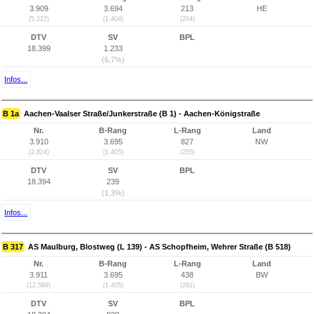
3.909
3.694
213
HE
(5.222)
(1.404)
(204)
DTV
SV
BPL
18.399
1.233
(6,7%)
Infos...
B 1a
Aachen-Vaalser Straße/Junkerstraße (B 1) - Aachen-Königstraße
Nr.
B-Rang
L-Rang
Land
3.910
3.695
827
NW
(2.824)
(1.405)
(255)
DTV
SV
BPL
18.394
239
(1,3%)
Infos...
B 317
AS Maulburg, Blostweg (L 139) - AS Schopfheim, Wehrer Straße (B 518)
Nr.
B-Rang
L-Rang
Land
3.911
3.695
438
BW
(12.589)
(1.405)
(291)
DTV
SV
BPL