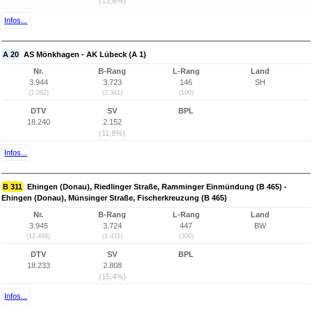
(13,6%)
Infos...
A 20
AS Mönkhagen - AK Lübeck (A 1)
Nr.
B-Rang
L-Rang
Land
3.944
3.723
146
SH
(1.082)
(2.341)
(100)
DTV
SV
BPL
18.240
2.152
(11,8%)
Infos...
B 311
Ehingen (Donau), Riedlinger Straße, Ramminger Einmündung (B 465) -
Ehingen (Donau), Münsinger Straße, Fischerkreuzung (B 465)
Nr.
B-Rang
L-Rang
Land
3.945
3.724
447
BW
(12.498)
(1.431)
(300)
DTV
SV
BPL
18.233
2.808
(15,4%)
Infos...