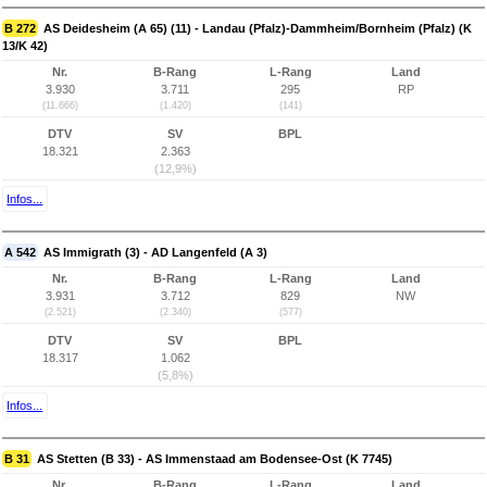
B 272
AS Deidesheim (A 65) (11) - Landau (Pfalz)-Dammheim/Bornheim (Pfalz) (K
13/K 42)
Nr.
B-Rang
L-Rang
Land
3.930
3.711
295
RP
(11.666)
(1.420)
(141)
DTV
SV
BPL
18.321
2.363
(12,9%)
Infos...
A 542
AS Immigrath (3) - AD Langenfeld (A 3)
Nr.
B-Rang
L-Rang
Land
3.931
3.712
829
NW
(2.521)
(2.340)
(577)
DTV
SV
BPL
18.317
1.062
(5,8%)
Infos...
B 31
AS Stetten (B 33) - AS Immenstaad am Bodensee-Ost (K 7745)
Nr.
B-Rang
L-Rang
Land