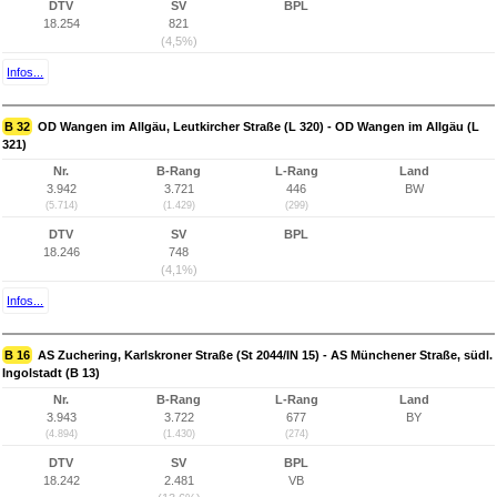
DTV
SV
BPL
18.254
821
(4,5%)
Infos...
B 32
OD Wangen im Allgäu, Leutkircher Straße (L 320) - OD Wangen im Allgäu (L
321)
Nr.
B-Rang
L-Rang
Land
3.942
3.721
446
BW
(5.714)
(1.429)
(299)
DTV
SV
BPL
18.246
748
(4,1%)
Infos...
B 16
AS Zuchering, Karlskroner Straße (St 2044/IN 15) - AS Münchener Straße, südl.
Ingolstadt (B 13)
Nr.
B-Rang
L-Rang
Land
3.943
3.722
677
BY
(4.894)
(1.430)
(274)
DTV
SV
BPL
18.242
2.481
VB