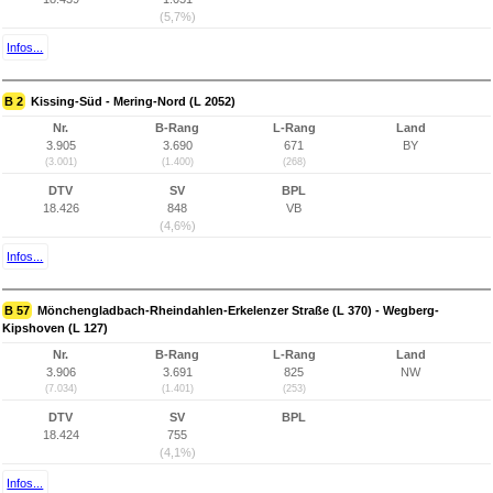
(5,7%)
Infos...
B 2
Kissing-Süd - Mering-Nord (L 2052)
Nr.
B-Rang
L-Rang
Land
3.905
3.690
671
BY
(3.001)
(1.400)
(268)
DTV
SV
BPL
18.426
848
VB
(4,6%)
Infos...
B 57
Mönchengladbach-Rheindahlen-Erkelenzer Straße (L 370) - Wegberg-
Kipshoven (L 127)
Nr.
B-Rang
L-Rang
Land
3.906
3.691
825
NW
(7.034)
(1.401)
(253)
DTV
SV
BPL
18.424
755
(4,1%)
Infos...