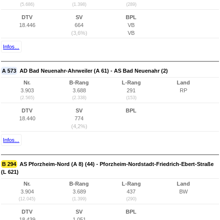
(5.686)
(1.398)
(289)
DTV
SV
BPL
18.446
664
VB
(3,6%)
VB
Infos...
A 573
AD Bad Neuenahr-Ahrweiler (A 61) - AS Bad Neuenahr (2)
Nr.
B-Rang
L-Rang
Land
3.903
3.688
291
RP
(2.565)
(2.338)
(153)
DTV
SV
BPL
18.440
774
(4,2%)
Infos...
B 294
AS Pforzheim-Nord (A 8) (44) - Pforzheim-Nordstadt-Friedrich-Ebert-Straße
(L 621)
Nr.
B-Rang
L-Rang
Land
3.904
3.689
437
BW
(12.045)
(1.399)
(290)
DTV
SV
BPL
18.439
1.051