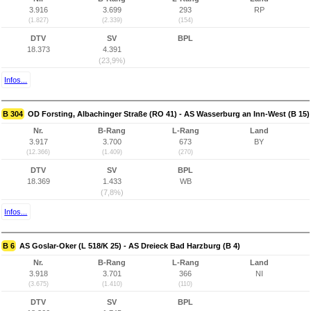
3.916
3.699
293
RP
(1.827)
(2.339)
(154)
DTV
SV
BPL
18.373
4.391
(23,9%)
Infos...
B 304
OD Forsting, Albachinger Straße (RO 41) - AS Wasserburg an Inn-West (B 15)
Nr.
B-Rang
L-Rang
Land
3.917
3.700
673
BY
(12.366)
(1.409)
(270)
DTV
SV
BPL
18.369
1.433
WB
(7,8%)
Infos...
B 6
AS Goslar-Oker (L 518/K 25) - AS Dreieck Bad Harzburg (B 4)
Nr.
B-Rang
L-Rang
Land
3.918
3.701
366
NI
(3.675)
(1.410)
(110)
DTV
SV
BPL