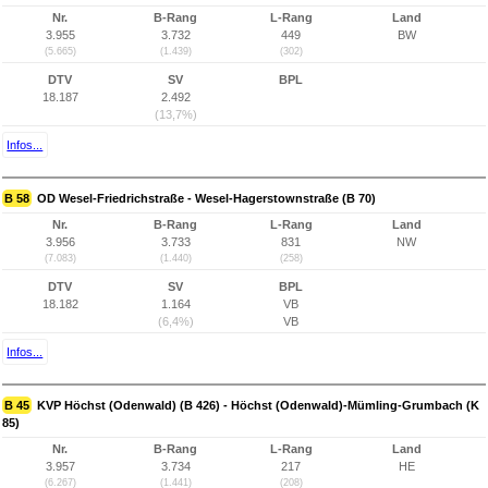
Nr.
B-Rang
L-Rang
Land
3.955
3.732
449
BW
(5.665)
(1.439)
(302)
DTV
SV
BPL
18.187
2.492
(13,7%)
Infos...
B 58
OD Wesel-Friedrichstraße - Wesel-Hagerstownstraße (B 70)
Nr.
B-Rang
L-Rang
Land
3.956
3.733
831
NW
(7.083)
(1.440)
(258)
DTV
SV
BPL
18.182
1.164
VB
(6,4%)
VB
Infos...
B 45
KVP Höchst (Odenwald) (B 426) - Höchst (Odenwald)-Mümling-Grumbach (K
85)
Nr.
B-Rang
L-Rang
Land
3.957
3.734
217
HE
(6.267)
(1.441)
(208)