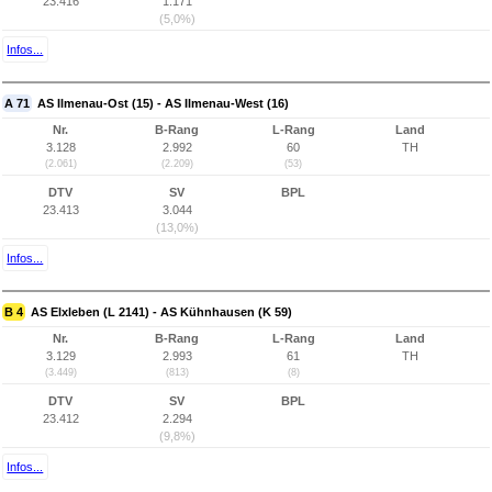
23.416
1.171
(5,0%)
Infos...
A 71
AS Ilmenau-Ost (15) - AS Ilmenau-West (16)
Nr.
B-Rang
L-Rang
Land
3.128
2.992
60
TH
(2.061)
(2.209)
(53)
DTV
SV
BPL
23.413
3.044
(13,0%)
Infos...
B 4
AS Elxleben (L 2141) - AS Kühnhausen (K 59)
Nr.
B-Rang
L-Rang
Land
3.129
2.993
61
TH
(3.449)
(813)
(8)
DTV
SV
BPL
23.412
2.294
(9,8%)
Infos...