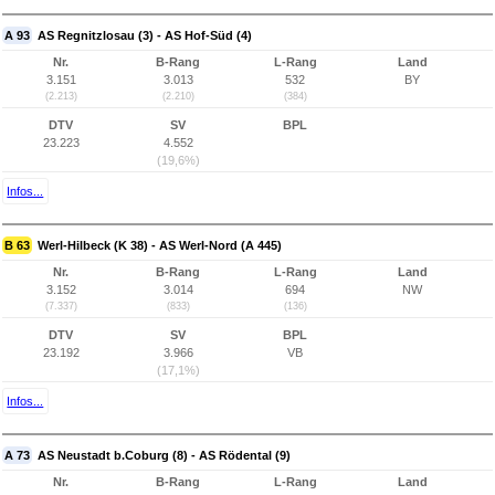
A 93
AS Regnitzlosau (3) - AS Hof-Süd (4)
Nr.
B-Rang
L-Rang
Land
3.151
3.013
532
BY
(2.213)
(2.210)
(384)
DTV
SV
BPL
23.223
4.552
(19,6%)
Infos...
B 63
Werl-Hilbeck (K 38) - AS Werl-Nord (A 445)
Nr.
B-Rang
L-Rang
Land
3.152
3.014
694
NW
(7.337)
(833)
(136)
DTV
SV
BPL
23.192
3.966
VB
(17,1%)
Infos...
A 73
AS Neustadt b.Coburg (8) - AS Rödental (9)
Nr.
B-Rang
L-Rang
Land