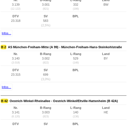
Nr.
B-Rang
L-Rang
Land
3.139
3.001
332
BW
(12.122)
(821)
(186)
DTV
SV
BPL
23.318
583
(2,5%)
Infos...
B 2
AS München-Freiham-Mitte (A 99) - München-Freiham-Hans-Steinkohlstraße
Nr.
B-Rang
L-Rang
Land
3.140
3.002
529
BY
(3.018)
(822)
(146)
DTV
SV
BPL
23.315
699
(3,0%)
Infos...
B 42
Oestrich-Winkel-Rheinallee - Oestrich-Winkel/Eltville-Hattenheim (B 42A)
Nr.
B-Rang
L-Rang
Land
3.141
3.003
140
HE
(6.120)
(823)
(136)
DTV
SV
BPL