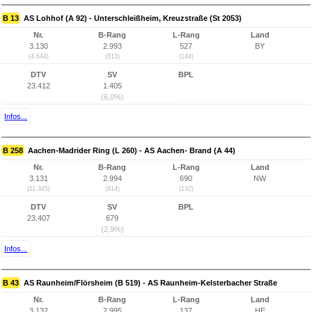
B 13
AS Lohhof (A 92) - Unterschleißheim, Kreuzstraße (St 2053)
Nr.
B-Rang
L-Rang
Land
3.130
2.993
527
BY
(4.644)
(813)
(144)
DTV
SV
BPL
23.412
1.405
(6,0%)
Infos...
B 258
Aachen-Madrider Ring (L 260) - AS Aachen- Brand (A 44)
Nr.
B-Rang
L-Rang
Land
3.131
2.994
690
NW
(11.345)
(814)
(132)
DTV
SV
BPL
23.407
679
(2,9%)
Infos...
B 43
AS Raunheim/Flörsheim (B 519) - AS Raunheim-Kelsterbacher Straße
Nr.
B-Rang
L-Rang
Land
3.132
2.995
137
HE