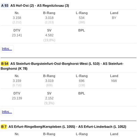
A 93
AS Hof-Ost (2) - AS Regnitzlosau (3)
Nr.
B-Rang
L-Rang
Land
3.158
3.018
534
BY
(2.212)
(2.213)
(386)
DTV
SV
BPL
23.141
4.582
(19,8%)
Infos...
B 54
AS Steinfurt-Burgsteinfurt-Ost/-Borghorst-West (L 510) - AS Steinfurt-
Borghorst (K 78)
Nr.
B-Rang
L-Rang
Land
3.159
3.019
696
NW
(6.716)
(836)
(138)
DTV
SV
BPL
23.139
2.152
(9,3%)
Infos...
B 7
AS Erfurt-Ringelberg/Kerspleben (L 1055) - AS Erfurt-Linderbach (L 1052)
Nr.
B-Rang
L-Rang
Land