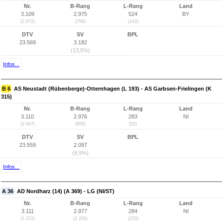
Nr.
B-Rang
L-Rang
Land
3.109
2.975
524
BY
(2.972)
(799)
(142)
DTV
SV
BPL
23.569
3.182
(13,5%)
Infos...
B 6
AS Neustadt (Rübenberge)-Otternhagen (L 193) - AS Garbsen-Frielingen (K
315)
Nr.
B-Rang
L-Rang
Land
3.110
2.976
283
NI
(3.647)
(800)
(52)
DTV
SV
BPL
23.559
2.097
(8,9%)
Infos...
A 36
AD Nordharz (14) (A 369) - LG (NI/ST)
Nr.
B-Rang
L-Rang
Land
3.111
2.977
284
NI
(1.372)
(2.205)
(233)