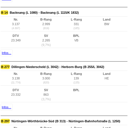
B 14
Backnang (L 1080) - Backnang (L 1115/K 1832)
Nr.
B-Rang
L-Rang
Land
3.137
2.999
331
BW
(4.697)
(819)
(185)
DTV
SV
BPL
23.349
2.265
VB
(9,7%)
Infos...
B 277
Dillingen-Niederscheld (L 3042) - Herborn-Burg (B 255/L 3042)
Nr.
B-Rang
L-Rang
Land
3.138
3.000
139
HE
(11.774)
(820)
(135)
DTV
SV
BPL
23.332
863
(3,7%)
Infos...
B 297
Nürtingen-Wörthbrücke-Süd (B 313) - Nürtingen-Bahnhofstraße (L 1250)