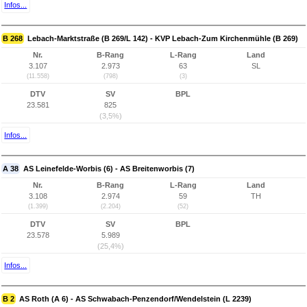
Infos...
B 268
Lebach-Marktstraße (B 269/L 142) - KVP Lebach-Zum Kirchenmühle (B 269)
Nr.
B-Rang
L-Rang
Land
3.107
2.973
63
SL
(11.558)
(798)
(3)
DTV
SV
BPL
23.581
825
(3,5%)
Infos...
A 38
AS Leinefelde-Worbis (6) - AS Breitenworbis (7)
Nr.
B-Rang
L-Rang
Land
3.108
2.974
59
TH
(1.399)
(2.204)
(52)
DTV
SV
BPL
23.578
5.989
(25,4%)
Infos...
B 2
AS Roth (A 6) - AS Schwabach-Penzendorf/Wendelstein (L 2239)