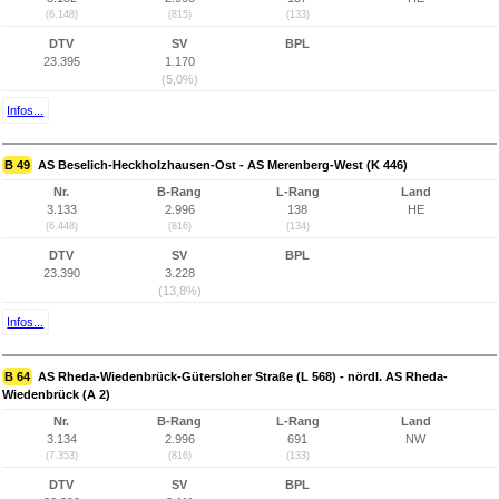
(6.148)
(815)
(133)
DTV
SV
BPL
23.395
1.170
(5,0%)
Infos...
B 49
AS Beselich-Heckholzhausen-Ost - AS Merenberg-West (K 446)
Nr.
B-Rang
L-Rang
Land
3.133
2.996
138
HE
(6.448)
(816)
(134)
DTV
SV
BPL
23.390
3.228
(13,8%)
Infos...
B 64
AS Rheda-Wiedenbrück-Gütersloher Straße (L 568) - nördl. AS Rheda-
Wiedenbrück (A 2)
Nr.
B-Rang
L-Rang
Land
3.134
2.996
691
NW
(7.353)
(816)
(133)
DTV
SV
BPL