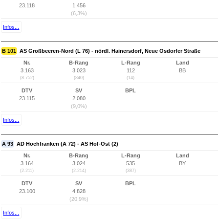
23.118
1.456
(6,3%)
Infos...
B 101
AS Großbeeren-Nord (L 76) - nördl. Hainersdorf, Neue Osdorfer Straße
Nr.
B-Rang
L-Rang
Land
3.163
3.023
112
BB
(8.752)
(840)
(14)
DTV
SV
BPL
23.115
2.080
(9,0%)
Infos...
A 93
AD Hochfranken (A 72) - AS Hof-Ost (2)
Nr.
B-Rang
L-Rang
Land
3.164
3.024
535
BY
(2.211)
(2.214)
(387)
DTV
SV
BPL
23.100
4.828
(20,9%)
Infos...