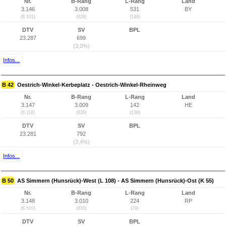
Nr.
B-Rang
L-Rang
Land
3.146
3.008
531
BY
(8.101)
(828)
(148)
DTV
SV
BPL
23.287
699
(3,0%)
Infos...
B 42
Oestrich-Winkel-Kerbeplatz - Oestrich-Winkel-Rheinweg
Nr.
B-Rang
L-Rang
Land
3.147
3.009
142
HE
(6.118)
(829)
(138)
DTV
SV
BPL
23.281
792
(3,4%)
Infos...
B 50
AS Simmern (Hunsrück)-West (L 108) - AS Simmern (Hunsrück)-Ost (K 55)
Nr.
B-Rang
L-Rang
Land
3.148
3.010
224
RP
(6.510)
(830)
(79)
DTV
SV
BPL