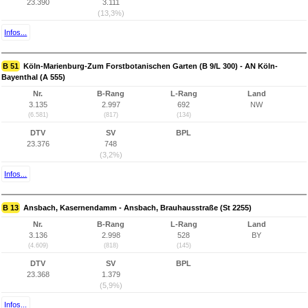
23.390
3.111
(13,3%)
Infos...
B 51
Köln-Marienburg-Zum Forstbotanischen Garten (B 9/L 300) - AN Köln-
Bayenthal (A 555)
Nr.
B-Rang
L-Rang
Land
3.135
2.997
692
NW
(6.581)
(817)
(134)
DTV
SV
BPL
23.376
748
(3,2%)
Infos...
B 13
Ansbach, Kasernendamm - Ansbach, Brauhausstraße (St 2255)
Nr.
B-Rang
L-Rang
Land
3.136
2.998
528
BY
(4.609)
(818)
(145)
DTV
SV
BPL
23.368
1.379
(5,9%)
Infos...