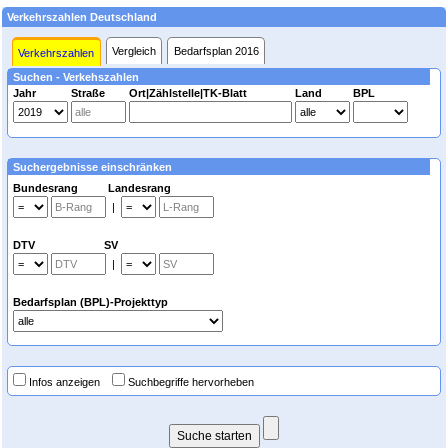
Verkehrszahlen Deutschland
Vergleich
Bedarfsplan 2016
Verkehrszahlen
Suchen - Verkehszahlen
Jahr
Straße
Ort|Zählstelle|TK-Blatt
Land
BPL
Suchergebnisse einschränken
Bundesrang Landesrang
|
DTV SV
|
Bedarfsplan (BPL)-Projekttyp
Infos anzeigen
Suchbegriffe hervorheben