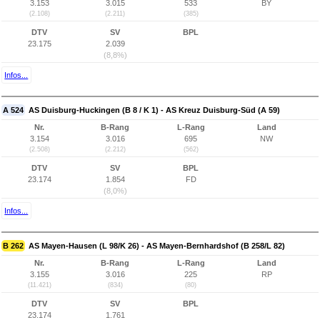
3.153
3.015
533
BY
(2.108)
(2.211)
(385)
DTV
SV
BPL
23.175
2.039
(8,8%)
Infos...
A 524
AS Duisburg-Huckingen (B 8 / K 1) - AS Kreuz Duisburg-Süd (A 59)
Nr.
B-Rang
L-Rang
Land
3.154
3.016
695
NW
(2.508)
(2.212)
(562)
DTV
SV
BPL
23.174
1.854
FD
(8,0%)
Infos...
B 262
AS Mayen-Hausen (L 98/K 26) - AS Mayen-Bernhardshof (B 258/L 82)
Nr.
B-Rang
L-Rang
Land
3.155
3.016
225
RP
(11.421)
(834)
(80)
DTV
SV
BPL
23.174
1.761