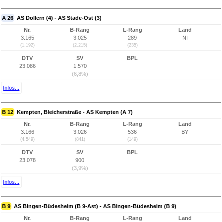
A 26
AS Dollern (4) - AS Stade-Ost (3)
Nr.
B-Rang
L-Rang
Land
3.165
3.025
289
NI
(1.192)
(2.215)
(235)
DTV
SV
BPL
23.086
1.570
(6,8%)
Infos...
B 12
Kempten, Bleicherstraße - AS Kempten (A 7)
Nr.
B-Rang
L-Rang
Land
3.166
3.026
536
BY
(4.549)
(841)
(149)
DTV
SV
BPL
23.078
900
(3,9%)
Infos...
B 9
AS Bingen-Büdesheim (B 9-Ast) - AS Bingen-Büdesheim (B 9)
Nr.
B-Rang
L-Rang
Land