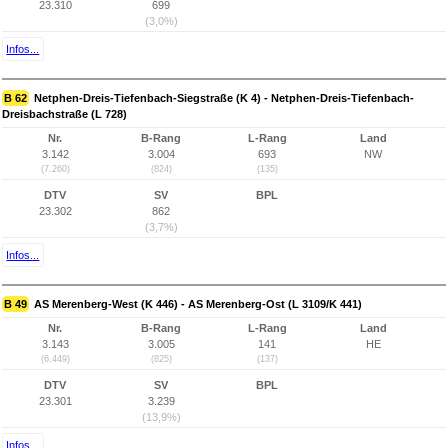
23.310
699
(3,0%)
Infos...
B 62
Netphen-Dreis-Tiefenbach-Siegstraße (K 4) - Netphen-Dreis-Tiefenbach-
Dreisbachstraße (L 728)
Nr.
B-Rang
L-Rang
Land
3.142
3.004
693
NW
(7.260)
(824)
(135)
DTV
SV
BPL
23.302
862
(3,7%)
Infos...
B 49
AS Merenberg-West (K 446) - AS Merenberg-Ost (L 3109/K 441)
Nr.
B-Rang
L-Rang
Land
3.143
3.005
141
HE
(6.449)
(825)
(137)
DTV
SV
BPL
23.301
3.239
(13,9%)
Infos...