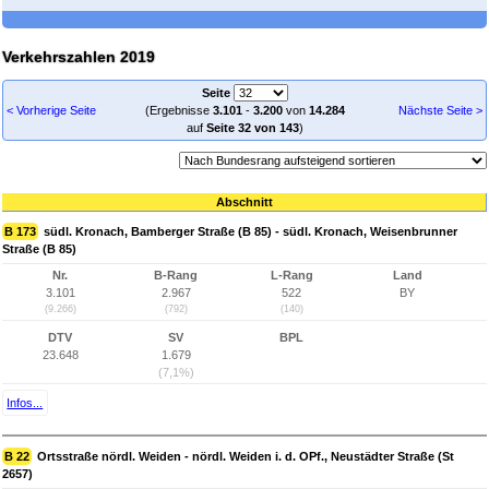
Verkehrszahlen 2019
Seite
< Vorherige Seite
(Ergebnisse
3.101
-
3.200
von
14.284
Nächste Seite >
auf
Seite 32 von 143
)
Abschnitt
B 173
südl. Kronach, Bamberger Straße (B 85) - südl. Kronach, Weisenbrunner
Straße (B 85)
Nr.
B-Rang
L-Rang
Land
3.101
2.967
522
BY
(9.266)
(792)
(140)
DTV
SV
BPL
23.648
1.679
(7,1%)
Infos...
B 22
Ortsstraße nördl. Weiden - nördl. Weiden i. d. OPf., Neustädter Straße (St
2657)