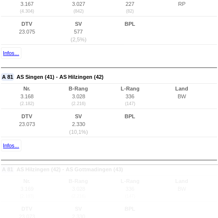
3.167
3.027
227
RP
(4.304)
(842)
(82)
DTV
SV
BPL
23.075
577
(2,5%)
Infos...
A 81
AS Singen (41) - AS Hilzingen (42)
Nr.
B-Rang
L-Rang
Land
3.168
3.028
336
BW
(2.182)
(2.216)
(147)
DTV
SV
BPL
23.073
2.330
(10,1%)
Infos...
A 81
AS Hilzingen (42) - AS Gottmadingen (43)
Nr.
B-Rang
L-Rang
Land
3.169
3.028
336
BW
(2.183)
(2.216)
(147)
DTV
SV
BPL
23.073
2.330