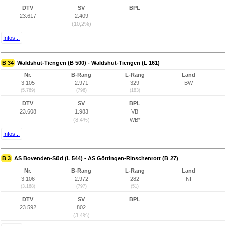
DTV
SV
BPL
23.617
2.409
(10,2%)
Infos...
B 34
Waldshut-Tiengen (B 500) - Waldshut-Tiengen (L 161)
Nr.
B-Rang
L-Rang
Land
3.105
2.971
329
BW
(5.769)
(796)
(183)
DTV
SV
BPL
23.608
1.983
VB
(8,4%)
WB*
Infos...
B 3
AS Bovenden-Süd (L 544) - AS Göttingen-Rinschenrott (B 27)
Nr.
B-Rang
L-Rang
Land
3.106
2.972
282
NI
(3.168)
(797)
(51)
DTV
SV
BPL
23.592
802
(3,4%)