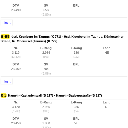
DTV
SV
BPL
23.490
658
(2,8%)
Infos...
B 455
östl. Kronberg im Taunus (K 771) - östl. Kronberg im Taunus, Königsteiner
Straße, Ri. Oberursel (Taunus) (K 772)
Nr.
B-Rang
L-Rang
Land
3.119
2.984
136
HE
(13.426)
(807)
(132)
DTV
SV
BPL
23.459
704
(3,0%)
Infos...
B 1
Hameln-Kastanienwall (B 217) - Hameln-Basbergstraße (B 217)
Nr.
B-Rang
L-Rang
Land
3.120
2.985
286
NI
(2.735)
(808)
(54)
DTV
SV
BPL
23.458
1.830
VB
(7,8%)