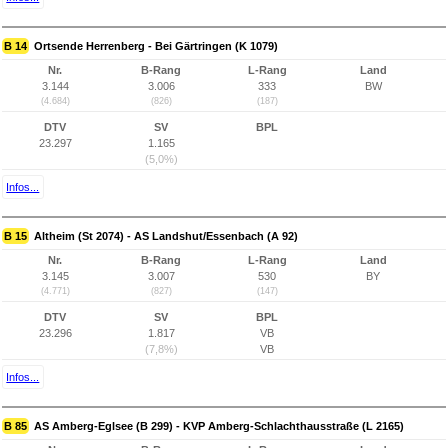
B 14
Ortsende Herrenberg - Bei Gärtringen (K 1079)
Nr.
B-Rang
L-Rang
Land
3.144
3.006
333
BW
(4.684)
(826)
(187)
DTV
SV
BPL
23.297
1.165
(5,0%)
Infos...
B 15
Altheim (St 2074) - AS Landshut/Essenbach (A 92)
Nr.
B-Rang
L-Rang
Land
3.145
3.007
530
BY
(4.771)
(827)
(147)
DTV
SV
BPL
23.296
1.817
VB
(7,8%)
VB
Infos...
B 85
AS Amberg-Eglsee (B 299) - KVP Amberg-Schlachthausstraße (L 2165)