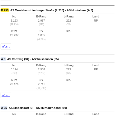
B 255
AS Montabaur-Limburger Straße (L 318) - AS Montabaur (A 3)
Nr.
B-Rang
L-Rang
Land
3.123
2.987
222
RP
(11.210)
(810)
(78)
DTV
SV
BPL
23.437
1.055
(4,5%)
Infos...
A 8
AS Contwig (34) - AS Walshausen (35)
Nr.
B-Rang
L-Rang
Land
3.124
2.988
223
RP
(766)
(2.207)
(145)
DTV
SV
BPL
23.424
2.741
(11,7%)
Infos...
A 95
AS Sindelsdorf (9) - AS Murnau/Kochel (10)
Nr.
B-Rang
L-Rang
Land