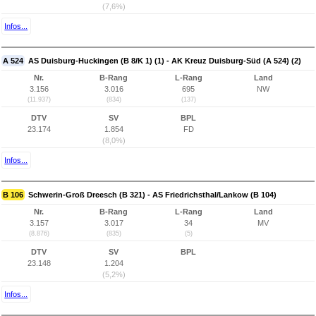
(7,6%)
Infos...
A 524
AS Duisburg-Huckingen (B 8/K 1) (1) - AK Kreuz Duisburg-Süd (A 524) (2)
Nr.
B-Rang
L-Rang
Land
3.156
3.016
695
NW
(11.937)
(834)
(137)
DTV
SV
BPL
23.174
1.854
FD
(8,0%)
Infos...
B 106
Schwerin-Groß Dreesch (B 321) - AS Friedrichsthal/Lankow (B 104)
Nr.
B-Rang
L-Rang
Land
3.157
3.017
34
MV
(8.876)
(835)
(5)
DTV
SV
BPL
23.148
1.204
(5,2%)
Infos...