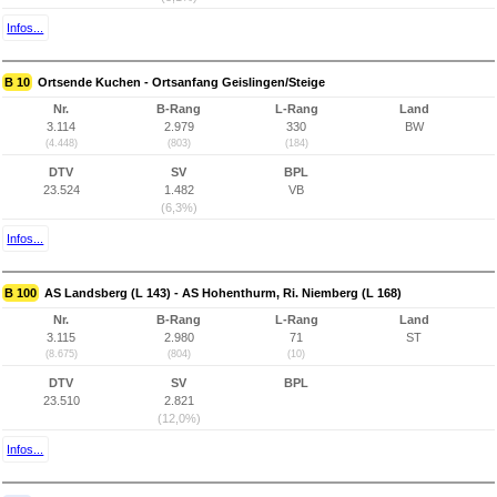
Infos...
B 10
Ortsende Kuchen - Ortsanfang Geislingen/Steige
Nr.
B-Rang
L-Rang
Land
3.114
2.979
330
BW
(4.448)
(803)
(184)
DTV
SV
BPL
23.524
1.482
VB
(6,3%)
Infos...
B 100
AS Landsberg (L 143) - AS Hohenthurm, Ri. Niemberg (L 168)
Nr.
B-Rang
L-Rang
Land
3.115
2.980
71
ST
(8.675)
(804)
(10)
DTV
SV
BPL
23.510
2.821
(12,0%)
Infos...