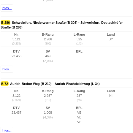
Infos...
B 286
Schweinfurt, Niederwerrner Straße (B 303) - Schweinfurt, Deutschhöfer
Straße (B 286)
Nr.
B-Rang
L-Rang
Land
3.121
2.986
525
BY
(5.265)
(809)
(143)
DTV
SV
BPL
23.456
469
(2,0%)
Infos...
B 72
Aurich-Breiter Weg (B 210) - Aurich-Fischdeichweg (L 34)
Nr.
B-Rang
L-Rang
Land
3.122
2.987
287
NI
(7.679)
(810)
(55)
DTV
SV
BPL
23.437
1.008
VB
(4,3%)
VB
VB
Infos...