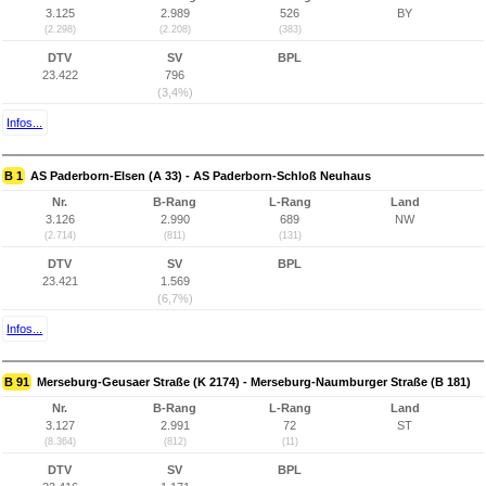
3.125
2.989
526
BY
(2.298)
(2.208)
(383)
DTV
SV
BPL
23.422
796
(3,4%)
Infos...
B 1
AS Paderborn-Elsen (A 33) - AS Paderborn-Schloß Neuhaus
Nr.
B-Rang
L-Rang
Land
3.126
2.990
689
NW
(2.714)
(811)
(131)
DTV
SV
BPL
23.421
1.569
(6,7%)
Infos...
B 91
Merseburg-Geusaer Straße (K 2174) - Merseburg-Naumburger Straße (B 181)
Nr.
B-Rang
L-Rang
Land
3.127
2.991
72
ST
(8.364)
(812)
(11)
DTV
SV
BPL