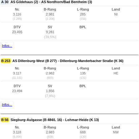
A 30
AS Gildehaus (2) - AS Nordhorn/Bad Bentheim (3)
Nr.
B-Rang
L-Rang
Land
3.116
2.981
285
NI
(1.265)
(2.206)
(234)
DTV
SV
BPL
23.495
9.281
(39,5%)
Infos...
B 253
AS Dillenburg-West (B 277) - Dillenburg-Manderbacher Straße (K 36)
Nr.
B-Rang
L-Rang
Land
3.117
2.982
135
HE
(11.141)
(805)
(131)
DTV
SV
BPL
23.494
1.856
(7,9%)
Infos...
B 56
Siegburg-Aulgasse (B 484/L 16) - Lohmar-Heide (K 13)
Nr.
B-Rang
L-Rang
Land
3.118
2.983
688
NW
(6.996)
(806)
(130)