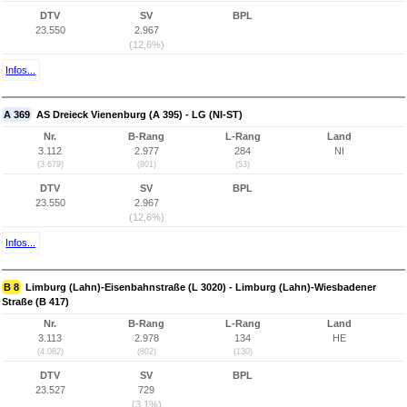
DTV
SV
BPL
23.550
2.967
(12,6%)
Infos...
A 369
AS Dreieck Vienenburg (A 395) - LG (NI-ST)
Nr.
B-Rang
L-Rang
Land
3.112
2.977
284
NI
(3.679)
(801)
(53)
DTV
SV
BPL
23.550
2.967
(12,6%)
Infos...
B 8
Limburg (Lahn)-Eisenbahnstraße (L 3020) - Limburg (Lahn)-Wiesbadener
Straße (B 417)
Nr.
B-Rang
L-Rang
Land
3.113
2.978
134
HE
(4.082)
(802)
(130)
DTV
SV
BPL
23.527
729
(3,1%)