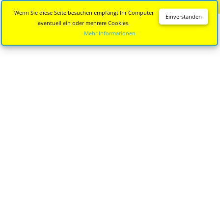
Diese Seite wird nicht mehr aktualisiert.
Zur neuen Seite
Wenn Sie diese Seite besuchen empfängt Ihr Computer
Einverstanden
eventuell ein oder mehrere Cookies.
Mehr Informationen