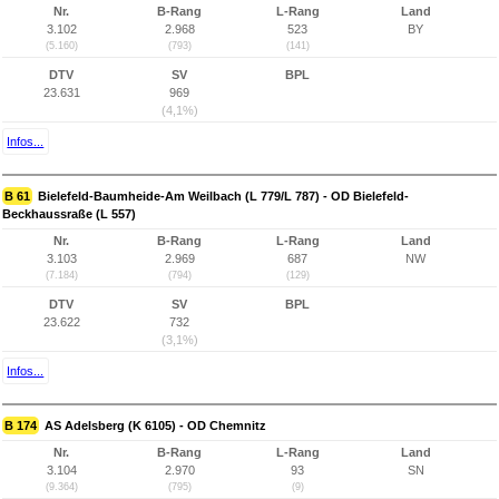
Nr.
B-Rang
L-Rang
Land
3.102
2.968
523
BY
(5.160)
(793)
(141)
DTV
SV
BPL
23.631
969
(4,1%)
Infos...
B 61
Bielefeld-Baumheide-Am Weilbach (L 779/L 787) - OD Bielefeld-
Beckhaussraße (L 557)
Nr.
B-Rang
L-Rang
Land
3.103
2.969
687
NW
(7.184)
(794)
(129)
DTV
SV
BPL
23.622
732
(3,1%)
Infos...
B 174
AS Adelsberg (K 6105) - OD Chemnitz
Nr.
B-Rang
L-Rang
Land
3.104
2.970
93
SN
(9.364)
(795)
(9)