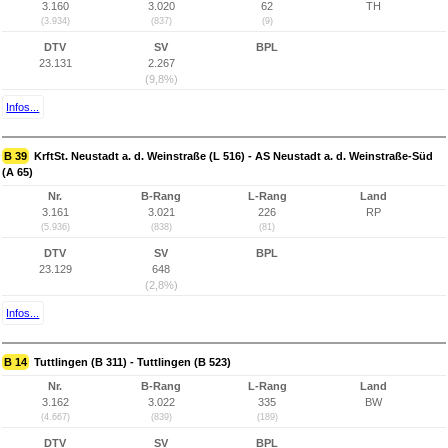
3.160
3.020
62
TH
(3.934)
(837)
(9)
DTV
SV
BPL
23.131
2.267
(9,8%)
Infos...
B 39
KrftSt. Neustadt a. d. Weinstraße (L 516) - AS Neustadt a. d. Weinstraße-Süd
(A 65)
Nr.
B-Rang
L-Rang
Land
3.161
3.021
226
RP
(5.936)
(838)
(81)
DTV
SV
BPL
23.129
648
(2,8%)
Infos...
B 14
Tuttlingen (B 311) - Tuttlingen (B 523)
Nr.
B-Rang
L-Rang
Land
3.162
3.022
335
BW
(4.667)
(839)
(189)
DTV
SV
BPL