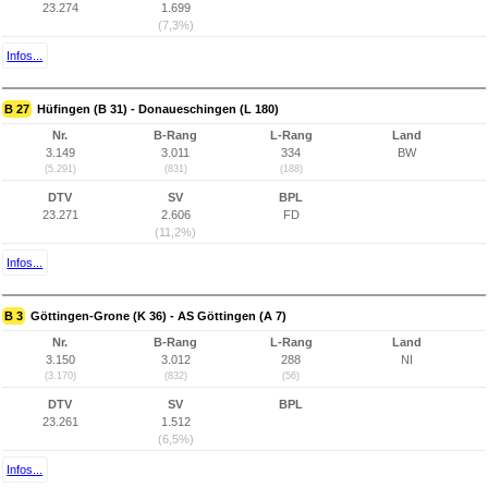
23.274
1.699
(7,3%)
Infos...
B 27
Hüfingen (B 31) - Donaueschingen (L 180)
Nr.
B-Rang
L-Rang
Land
3.149
3.011
334
BW
(5.291)
(831)
(188)
DTV
SV
BPL
23.271
2.606
FD
(11,2%)
Infos...
B 3
Göttingen-Grone (K 36) - AS Göttingen (A 7)
Nr.
B-Rang
L-Rang
Land
3.150
3.012
288
NI
(3.170)
(832)
(56)
DTV
SV
BPL
23.261
1.512
(6,5%)
Infos...