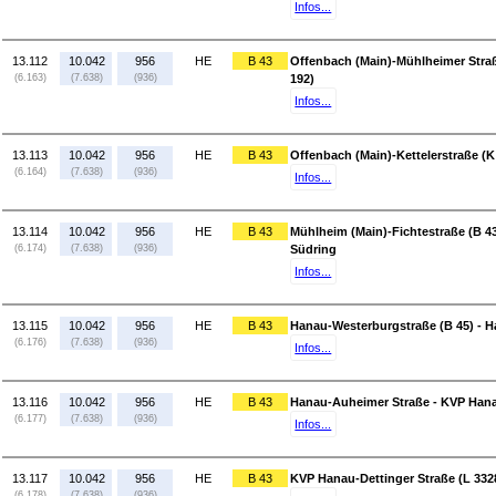
Infos...
13.112
10.042
956
HE
B 43
Offenbach (Main)-Mühlheimer Straß
(6.163)
(7.638)
(936)
192)
Infos...
13.113
10.042
956
HE
B 43
Offenbach (Main)-Kettelerstraße (
(6.164)
(7.638)
(936)
Infos...
13.114
10.042
956
HE
B 43
Mühlheim (Main)-Fichtestraße (B 4
(6.174)
(7.638)
(936)
Südring
Infos...
13.115
10.042
956
HE
B 43
Hanau-Westerburgstraße (B 45) - 
(6.176)
(7.638)
(936)
Infos...
13.116
10.042
956
HE
B 43
Hanau-Auheimer Straße - KVP Hanau
(6.177)
(7.638)
(936)
Infos...
13.117
10.042
956
HE
B 43
KVP Hanau-Dettinger Straße (L 3328
(6.178)
(7.638)
(936)