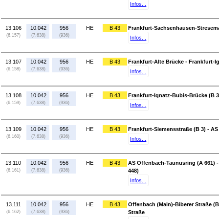
Infos...
13.106
10.042
956
HE
B 43
Frankfurt-Sachsenhausen-Streseman
(6.157)
(7.638)
(936)
Infos...
13.107
10.042
956
HE
B 43
Frankfurt-Alte Brücke - Frankfurt-
(6.158)
(7.638)
(936)
Infos...
13.108
10.042
956
HE
B 43
Frankfurt-Ignatz-Bubis-Brücke (B 3
(6.159)
(7.638)
(936)
Infos...
13.109
10.042
956
HE
B 43
Frankfurt-Siemensstraße (B 3) - AS
(6.160)
(7.638)
(936)
Infos...
13.110
10.042
956
HE
B 43
AS Offenbach-Taunusring (A 661) -
(6.161)
(7.638)
(936)
448)
Infos...
13.111
10.042
956
HE
B 43
Offenbach (Main)-Biberer Straße (
(6.162)
(7.638)
(936)
Straße