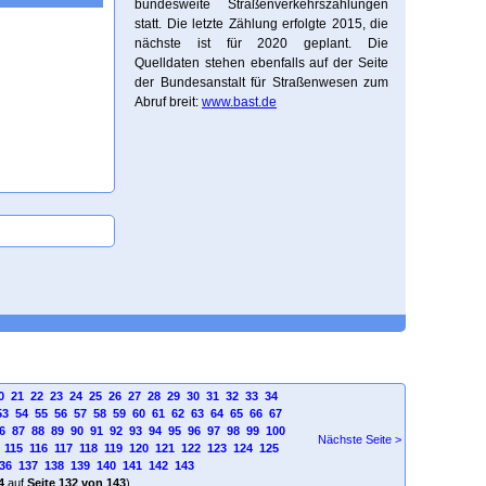
bundesweite Straßenverkehrszählungen
statt. Die letzte Zählung erfolgte 2015, die
nächste ist für 2020 geplant. Die
Quelldaten stehen ebenfalls auf der Seite
der Bundesanstalt für Straßenwesen zum
Abruf breit:
www.bast.de
0
21
22
23
24
25
26
27
28
29
30
31
32
33
34
53
54
55
56
57
58
59
60
61
62
63
64
65
66
67
6
87
88
89
90
91
92
93
94
95
96
97
98
99
100
Nächste Seite >
115
116
117
118
119
120
121
122
123
124
125
36
137
138
139
140
141
142
143
4
auf
Seite 132 von 143
)