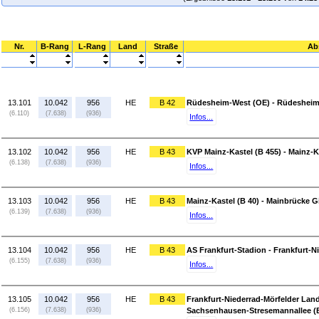
Nr.
B-Rang
L-Rang
Land
Straße
Ab
13.101
10.042
956
HE
B 42
Rüdesheim-West (OE) - Rüdeshei
(6.110)
(7.638)
(936)
Infos...
13.102
10.042
956
HE
B 43
KVP Mainz-Kastel (B 455) - Mainz-K
(6.138)
(7.638)
(936)
Infos...
13.103
10.042
956
HE
B 43
Mainz-Kastel (B 40) - Mainbrücke
(6.139)
(7.638)
(936)
Infos...
13.104
10.042
956
HE
B 43
AS Frankfurt-Stadion - Frankfurt-N
(6.155)
(7.638)
(936)
Infos...
13.105
10.042
956
HE
B 43
Frankfurt-Niederrad-Mörfelder Lands
(6.156)
(7.638)
(936)
Sachsenhausen-Stresemannallee (B