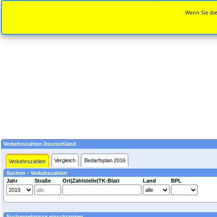
Wenn Sie die
Verkehrszahlen Deutschland
Vergleich
Bedarfsplan 2016
Verkehrszahlen
Suchen - Verkehszahlen
Jahr
Straße
Ort|Zählstelle|TK-Blatt
Land
BPL
Suchergebnisse einschränken