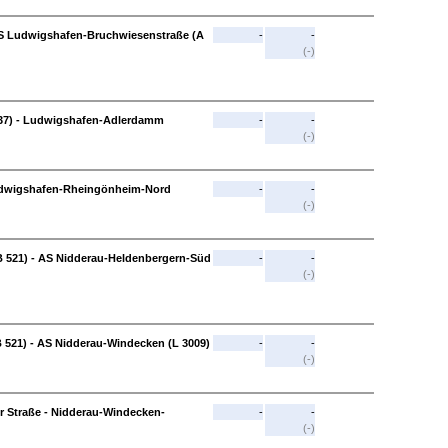
AS Ludwigshafen-Bruchwiesenstraße (A
-
-
(-)
 37) - Ludwigshafen-Adlerdamm
-
-
(-)
dwigshafen-Rheingönheim-Nord
-
-
(-)
 521) - AS Nidderau-Heldenbergern-Süd
-
-
(-)
 521) - AS Nidderau-Windecken (L 3009)
-
-
(-)
 Straße - Nidderau-Windecken-
-
-
(-)