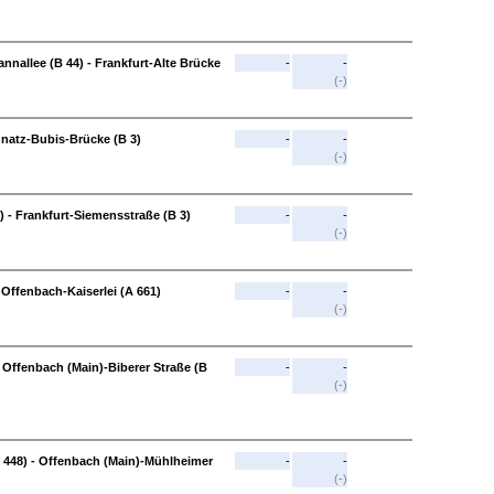
nallee (B 44) - Frankfurt-Alte Brücke
-
-
(-)
Ignatz-Bubis-Brücke (B 3)
-
-
(-)
) - Frankfurt-Siemensstraße (B 3)
-
-
(-)
 Offenbach-Kaiserlei (A 661)
-
-
(-)
 Offenbach (Main)-Biberer Straße (B
-
-
(-)
B 448) - Offenbach (Main)-Mühlheimer
-
-
(-)