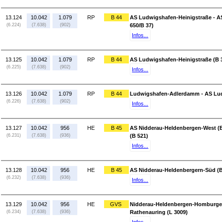
13.124
10.042
1.079
RP
B 44
AS Ludwigshafen-Heinigstraße - 
(6.224)
(7.638)
(902)
650/B 37)
Infos...
13.125
10.042
1.079
RP
B 44
AS Ludwigshafen-Heinigstraße (B
(6.225)
(7.638)
(902)
Infos...
13.126
10.042
1.079
RP
B 44
Ludwigshafen-Adlerdamm - AS Lu
(6.226)
(7.638)
(902)
Infos...
13.127
10.042
956
HE
B 45
AS Nidderau-Heldenbergen-West (B
(6.231)
(7.638)
(936)
(B 521)
Infos...
13.128
10.042
956
HE
B 45
AS Nidderau-Heldenbergern-Süd (B
(6.232)
(7.638)
(936)
Infos...
13.129
10.042
956
HE
GVS
Nidderau-Heldenbergen-Homburger
(6.234)
(7.638)
(936)
Rathenauring (L 3009)