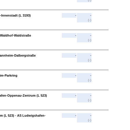
(-)
-Innenstadt (L 3193)
-
-
(-)
Waldhof-Waldstraße
-
-
(-)
annheim-Dalbergstraße
-
-
(-)
im-Parkring
-
-
(-)
afen-Oppenau-Zentrum (L 523)
-
-
(-)
 (L 523) - AS Ludwigshafen-
-
-
(-)