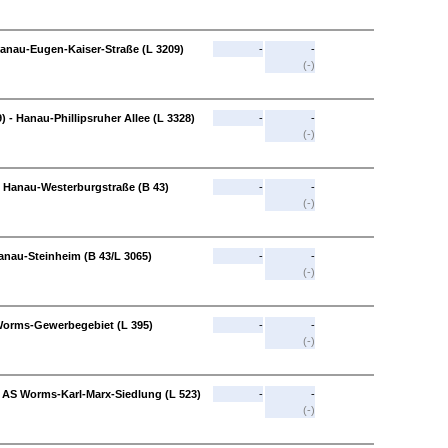
Hanau-Eugen-Kaiser-Straße (L 3209)
-
-
(-)
 - Hanau-Phillipsruher Allee (L 3328)
-
-
(-)
 - Hanau-Westerburgstraße (B 43)
-
-
(-)
anau-Steinheim (B 43/L 3065)
-
-
(-)
Worms-Gewerbegebiet (L 395)
-
-
(-)
 AS Worms-Karl-Marx-Siedlung (L 523)
-
-
(-)