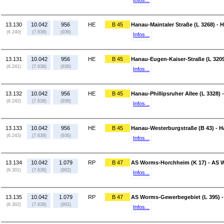
Infos...
13.130
10.042
956
HE
B 45
Hanau-Maintaler Straße (L 3268) - 
(6.240)
(7.638)
(936)
Infos...
13.131
10.042
956
HE
B 45
Hanau-Eugen-Kaiser-Straße (L 3209)
(6.241)
(7.638)
(936)
Infos...
13.132
10.042
956
HE
B 45
Hanau-Phillipsruher Allee (L 3328)
(6.242)
(7.638)
(936)
Infos...
13.133
10.042
956
HE
B 45
Hanau-Westerburgstraße (B 43) - H
(6.243)
(7.638)
(936)
Infos...
13.134
10.042
1.079
RP
B 47
AS Worms-Horchheim (K 17) - AS 
(6.301)
(7.638)
(902)
Infos...
13.135
10.042
1.079
RP
B 47
AS Worms-Gewerbegebiet (L 395) -
(6.302)
(7.638)
(902)
Infos...