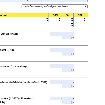
schnitt
DTV
SV
BPL
m-Am Adlerturm
-
-
(-)
astel (B 40)
-
-
(-)
 Ginsheim-Gustavsburg
-
-
(-)
iederrad-Mörfelder Landstraße (L 3317)
-
-
(-)
traße (L 3317) - Frankfurt-
-
-
 44)
(-)