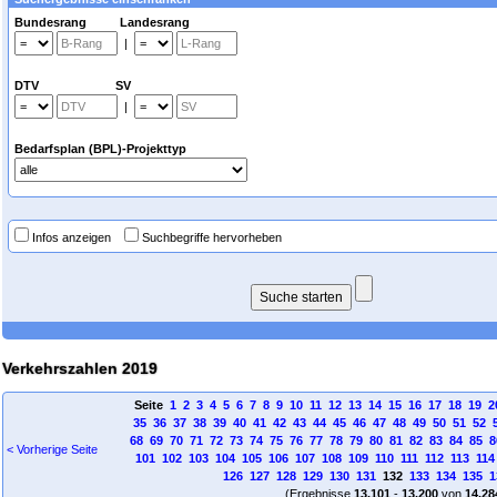
Bundesrang Landesrang
|
DTV SV
|
Bedarfsplan (BPL)-Projekttyp
Infos anzeigen
Suchbegriffe hervorheben
Verkehrszahlen 2019
Seite
1
2
3
4
5
6
7
8
9
10
11
12
13
14
15
16
17
18
19
2
35
36
37
38
39
40
41
42
43
44
45
46
47
48
49
50
51
52
68
69
70
71
72
73
74
75
76
77
78
79
80
81
82
83
84
85
8
< Vorherige Seite
101
102
103
104
105
106
107
108
109
110
111
112
113
114
126
127
128
129
130
131
132
133
134
135
1
(Ergebnisse
13.101
-
13.200
von
14.28