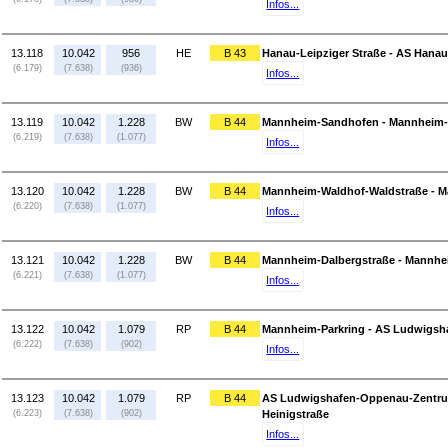
Infos...
13.118
10.042
956
HE
B 43
Hanau-Leipziger Straße - AS Hanau
(6.179)
(7.638)
(936)
Infos...
13.119
10.042
1.228
BW
B 44
Mannheim-Sandhofen - Mannheim-
(6.219)
(7.638)
(1.077)
Infos...
13.120
10.042
1.228
BW
B 44
Mannheim-Waldhof-Waldstraße - M
(6.220)
(7.638)
(1.077)
Infos...
13.121
10.042
1.228
BW
B 44
Mannheim-Dalbergstraße - Mannhe
(6.221)
(7.638)
(1.077)
Infos...
13.122
10.042
1.079
RP
B 44
Mannheim-Parkring - AS Ludwigsh
(6.222)
(7.638)
(902)
Infos...
13.123
10.042
1.079
RP
B 44
AS Ludwigshafen-Oppenau-Zentrum
(6.223)
(7.638)
(902)
Heinigstraße
Infos...