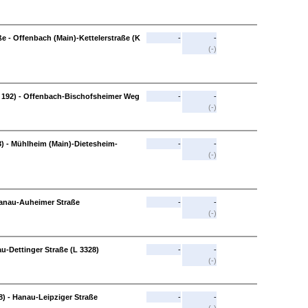
e - Offenbach (Main)-Kettelerstraße (K
-
-
(-)
K 192) - Offenbach-Bischofsheimer Weg
-
-
(-)
3) - Mühlheim (Main)-Dietesheim-
-
-
(-)
Hanau-Auheimer Straße
-
-
(-)
-Dettinger Straße (L 3328)
-
-
(-)
) - Hanau-Leipziger Straße
-
-