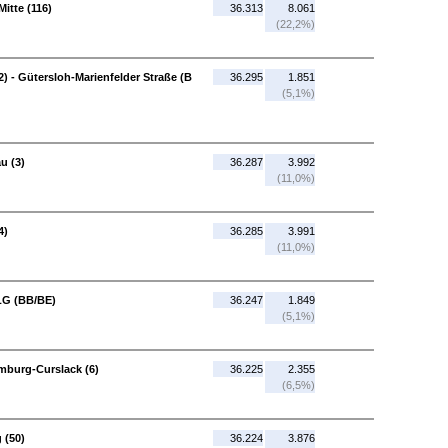
itte (116)
36.313
8.061
(22,2%)
) - Gütersloh-Marienfelder Straße (B
36.295
1.851
(5,1%)
u (3)
36.287
3.992
(11,0%)
4)
36.285
3.991
(11,0%)
 LG (BB/BE)
36.247
1.849
(5,1%)
mburg-Curslack (6)
36.225
2.355
(6,5%)
 (50)
36.224
3.876