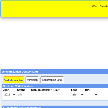
Wenn Sie die
Verkehrszahlen Deutschland
Vergleich
Bedarfsplan 2016
Verkehrszahlen
Suchen - Verkehszahlen
Jahr
Straße
Ort|Zählstelle|TK-Blatt
Land
BPL
Suchergebnisse einschränken