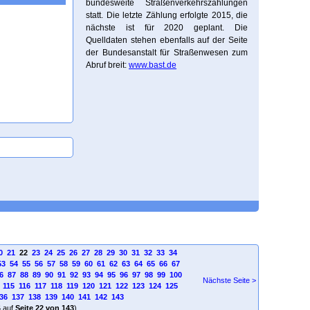
bundesweite Straßenverkehrszählungen
statt. Die letzte Zählung erfolgte 2015, die
nächste ist für 2020 geplant. Die
Quelldaten stehen ebenfalls auf der Seite
der Bundesanstalt für Straßenwesen zum
Abruf breit:
www.bast.de
0
21
22
23
24
25
26
27
28
29
30
31
32
33
34
53
54
55
56
57
58
59
60
61
62
63
64
65
66
67
6
87
88
89
90
91
92
93
94
95
96
97
98
99
100
Nächste Seite >
115
116
117
118
119
120
121
122
123
124
125
36
137
138
139
140
141
142
143
4
auf
Seite 22 von 143
)