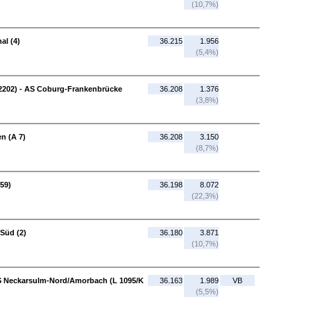
(10,7%)
al (4)
36.215
1.956
(5,4%)
 2202) - AS Coburg-Frankenbrücke
36.208
1.376
(3,8%)
en (A 7)
36.208
3.150
(8,7%)
59)
36.198
8.072
(22,3%)
-Süd (2)
36.180
3.871
(10,7%)
AS Neckarsulm-Nord/Amorbach (L 1095/K
36.163
1.989
VB
(5,5%)