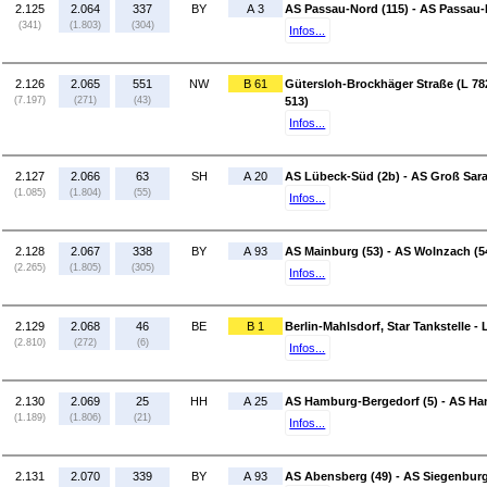
2.125
2.064
337
BY
A 3
AS Passau-Nord (115) - AS Passau-M
(341)
(1.803)
(304)
Infos...
2.126
2.065
551
NW
B 61
Gütersloh-Brockhäger Straße (L 782
(7.197)
(271)
(43)
513)
Infos...
2.127
2.066
63
SH
A 20
AS Lübeck-Süd (2b) - AS Groß Sara
(1.085)
(1.804)
(55)
Infos...
2.128
2.067
338
BY
A 93
AS Mainburg (53) - AS Wolnzach (5
(2.265)
(1.805)
(305)
Infos...
2.129
2.068
46
BE
B 1
Berlin-Mahlsdorf, Star Tankstelle -
(2.810)
(272)
(6)
Infos...
2.130
2.069
25
HH
A 25
AS Hamburg-Bergedorf (5) - AS Ha
(1.189)
(1.806)
(21)
Infos...
2.131
2.070
339
BY
A 93
AS Abensberg (49) - AS Siegenburg