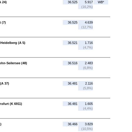
A 24)
36.525
5.917
WB*
(16,2%)
 (7)
36.525
4.639
(12,7%)
Heidelberg (A 5)
36.521
1.716
(4,7%)
ohn-Seilersee (48)
36.516
2.483
(6,8%)
(A 37)
36.481
2.116
(5,8%)
nsfurt (K 6911)
36.481
1.605
(4,4%)
)
36.466
3.829
(10,5%)