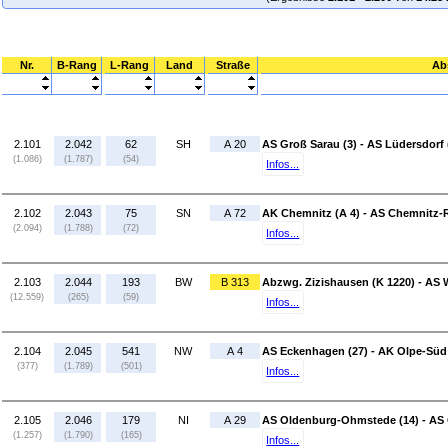
Nr.
B-Rang
L-Rang
Land
Straße
Ab
2.101
2.042
62
SH
A 20
AS Groß Sarau (3) - AS Lüdersdorf 
(1.086)
(1.787)
(54)
Infos...
2.102
2.043
75
SN
A 72
AK Chemnitz (A 4) - AS Chemnitz-R
(2.094)
(1.788)
(72)
Infos...
2.103
2.044
193
BW
B 313
Abzwg. Zizishausen (K 1220) - AS 
(12.559)
(265)
(59)
Infos...
2.104
2.045
541
NW
A 4
AS Eckenhagen (27) - AK Olpe-Süd 
(377)
(1.789)
(501)
Infos...
2.105
2.046
179
NI
A 29
AS Oldenburg-Ohmstede (14) - AS 
(1.257)
(1.790)
(165)
Infos...