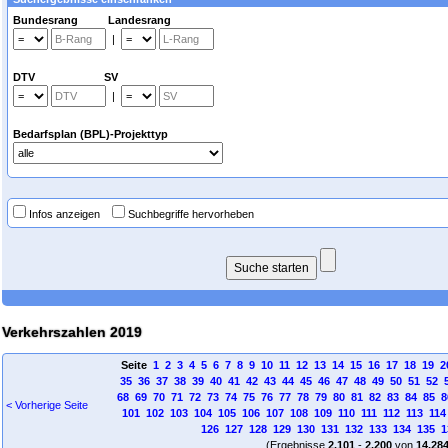
Bundesrang Landesrang
|
DTV SV
|
Bedarfsplan (BPL)-Projekttyp
Infos anzeigen
Suchbegriffe hervorheben
Verkehrszahlen 2019
Seite
1
2
3
4
5
6
7
8
9
10
11
12
13
14
15
16
17
18
19
2
35
36
37
38
39
40
41
42
43
44
45
46
47
48
49
50
51
52
68
69
70
71
72
73
74
75
76
77
78
79
80
81
82
83
84
85
8
< Vorherige Seite
101
102
103
104
105
106
107
108
109
110
111
112
113
114
126
127
128
129
130
131
132
133
134
135
1
(Ergebnisse
2.101
-
2.200
von
14.28