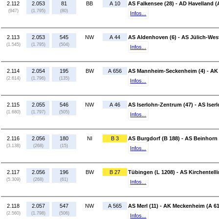
2.112
2.053
81
BB
A 10
AS Falkensee (28) - AD Havelland (
(947)
(1.795)
(80)
Infos...
2.113
2.053
545
NW
A 44
AS Aldenhoven (6) - AS Jülich-West
(1.545)
(1.795)
(504)
Infos...
2.114
2.054
195
BW
A 656
AS Mannheim-Seckenheim (4) - AK 
(2.614)
(1.796)
(135)
Infos...
2.115
2.055
546
NW
A 46
AS Iserlohn-Zentrum (47) - AS Iserl
(1.680)
(1.797)
(505)
Infos...
2.116
2.056
180
NI
B 3
AS Burgdorf (B 188) - AS Beinhorn 
(3.138)
(268)
(15)
Infos...
2.117
2.056
196
BW
B 27
Tübingen (L 1208) - AS Kirchentelli
(5.309)
(268)
(61)
Infos...
2.118
2.057
547
NW
A 565
AS Merl (11) - AK Meckenheim (A 61
(2.560)
(1.798)
(506)
Infos...