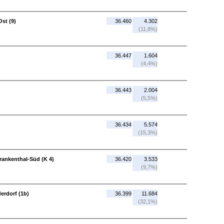
Ost (9)
36.460
4.302
(11,8%)
36.447
1.604
(4,4%)
36.443
2.004
(5,5%)
36.434
5.574
(15,3%)
Frankenthal-Süd (K 4)
36.420
3.533
(9,7%)
erdorf (1b)
36.399
11.684
(32,1%)