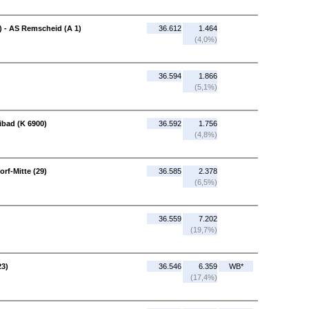
 - AS Remscheid (A 1)
36.612
1.464
(4,0%)
36.594
1.866
(5,1%)
ibad (K 6900)
36.592
1.756
(4,8%)
rf-Mitte (29)
36.585
2.378
(6,5%)
36.559
7.202
(19,7%)
23)
36.546
6.359
WB*
(17,4%)