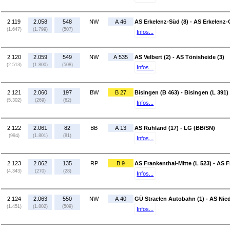
2.119
2.058
548
NW
A 46
AS Erkelenz-Süd (8) - AS Erkelenz-
(1.647)
(1.799)
(507)
Infos...
2.120
2.059
549
NW
A 535
AS Velbert (2) - AS Tönisheide (3)
(2.513)
(1.800)
(508)
Infos...
2.121
2.060
197
BW
B 27
Bisingen (B 463) - Bisingen (L 391)
(5.302)
(269)
(62)
Infos...
2.122
2.061
82
BB
A 13
AS Ruhland (17) - LG (BB/SN)
(994)
(1.801)
(81)
Infos...
2.123
2.062
135
RP
B 9
AS Frankenthal-Mitte (L 523) - AS 
(4.343)
(270)
(28)
Infos...
2.124
2.063
550
NW
A 40
GÜ Straelen Autobahn (1) - AS Nied
(1.451)
(1.802)
(509)
Infos...