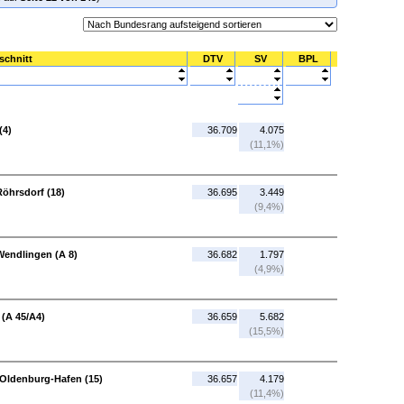
schnitt
DTV
SV
BPL
(4)
36.709
4.075
(11,1%)
öhrsdorf (18)
36.695
3.449
(9,4%)
Wendlingen (A 8)
36.682
1.797
(4,9%)
(A 45/A4)
36.659
5.682
(15,5%)
Oldenburg-Hafen (15)
36.657
4.179
(11,4%)