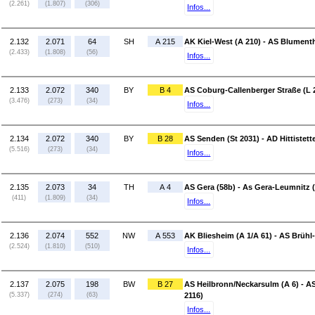
(2.261)
(1.807)
(306)
Infos...
2.132
2.071
64
SH
A 215
AK Kiel-West (A 210) - AS Blumenth
(2.433)
(1.808)
(56)
Infos...
2.133
2.072
340
BY
B 4
AS Coburg-Callenberger Straße (L
(3.476)
(273)
(34)
Infos...
2.134
2.072
340
BY
B 28
AS Senden (St 2031) - AD Hittistett
(5.516)
(273)
(34)
Infos...
2.135
2.073
34
TH
A 4
AS Gera (58b) - As Gera-Leumnitz (
(411)
(1.809)
(34)
Infos...
2.136
2.074
552
NW
A 553
AK Bliesheim (A 1/A 61) - AS Brühl
(2.524)
(1.810)
(510)
Infos...
2.137
2.075
198
BW
B 27
AS Heilbronn/Neckarsulm (A 6) - 
(5.337)
(274)
(63)
2116)
Infos...