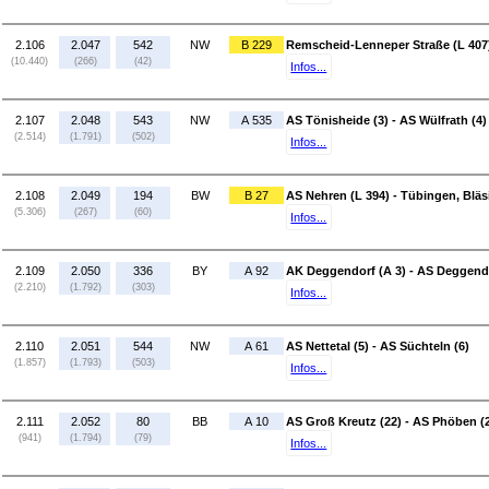
2.106
2.047
542
NW
B 229
Remscheid-Lenneper Straße (L 407)
(10.440)
(266)
(42)
Infos...
2.107
2.048
543
NW
A 535
AS Tönisheide (3) - AS Wülfrath (4)
(2.514)
(1.791)
(502)
Infos...
2.108
2.049
194
BW
B 27
AS Nehren (L 394) - Tübingen, Bläs
(5.306)
(267)
(60)
Infos...
2.109
2.050
336
BY
A 92
AK Deggendorf (A 3) - AS Deggendo
(2.210)
(1.792)
(303)
Infos...
2.110
2.051
544
NW
A 61
AS Nettetal (5) - AS Süchteln (6)
(1.857)
(1.793)
(503)
Infos...
2.111
2.052
80
BB
A 10
AS Groß Kreutz (22) - AS Phöben (
(941)
(1.794)
(79)
Infos...