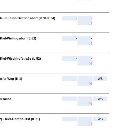
 Neumühlen-Dietrichsdorf (K 31/K 34)
-
-
(-)
Kiel-Wellingsdorf (L 52)
-
-
(-)
 Kiel-Wischhofstraße (L 52)
-
-
(-)
orfer Weg (K 1)
-
-
WB
(-)
iusallee
-
-
WB
(-)
) - Kiel-Garden-Ost (K 21)
-
-
WB
(-)