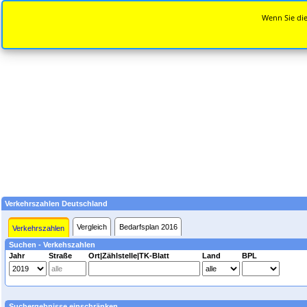
Wenn Sie die
Verkehrszahlen Deutschland
Vergleich
Bedarfsplan 2016
Verkehrszahlen
Suchen - Verkehszahlen
Jahr
Straße
Ort|Zählstelle|TK-Blatt
Land
BPL
Suchergebnisse einschränken