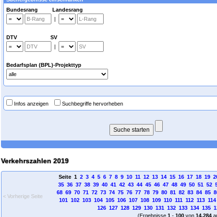
Bundesrang Landesrang
|
DTV SV
|
Bedarfsplan (BPL)-Projekttyp
Infos anzeigen
Suchbegriffe hervorheben
Verkehrszahlen 2019
Seite 1
2
3
4
5
6
7
8
9
10
11
12
13
14
15
16
17
18
19
2
35
36
37
38
39
40
41
42
43
44
45
46
47
48
49
50
51
52
68
69
70
71
72
73
74
75
76
77
78
79
80
81
82
83
84
85
8
< Vorherige Seite
101
102
103
104
105
106
107
108
109
110
111
112
113
114
126
127
128
129
130
131
132
133
134
135
1
(Ergebnisse
1
-
100
von
14.284
a