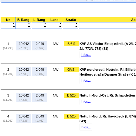
Nr.
B-Rang
L-Rang
Land
Straße
Ab
1
10.042
2.049
NW
B 611
KVP AS Vlotho-Exter, nördl. (A 2/L 7
(14.293)
(7.638)
(1.462)
2/L 772/L 778) (31)
Infos...
2
10.042
2.049
NW
GVS
KVP nord-westl. Nottuln, Ri. Billerb
(14.264)
(7.638)
(1.462)
Heriburgstraße/Daruper Straße (K 1
Infos...
3
10.042
2.049
NW
B 525
Nuttuln-Nord-Ost, Ri. Schapdetten 
(14.263)
(7.638)
(1.462)
Infos...
4
10.042
2.049
NW
B 525
Nottuln-Nord, Ri. Havixbeck (L 874)
(14.262)
(7.638)
(1.462)
843)
Infos...