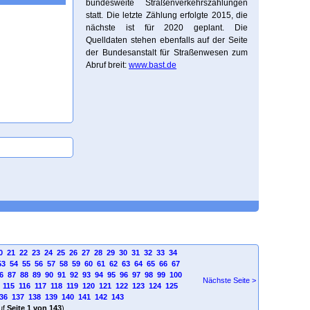
bundesweite Straßenverkehrszählungen
statt. Die letzte Zählung erfolgte 2015, die
nächste ist für 2020 geplant. Die
Quelldaten stehen ebenfalls auf der Seite
der Bundesanstalt für Straßenwesen zum
Abruf breit:
www.bast.de
0
21
22
23
24
25
26
27
28
29
30
31
32
33
34
53
54
55
56
57
58
59
60
61
62
63
64
65
66
67
6
87
88
89
90
91
92
93
94
95
96
97
98
99
100
Nächste Seite >
115
116
117
118
119
120
121
122
123
124
125
36
137
138
139
140
141
142
143
uf
Seite 1 von 143
)