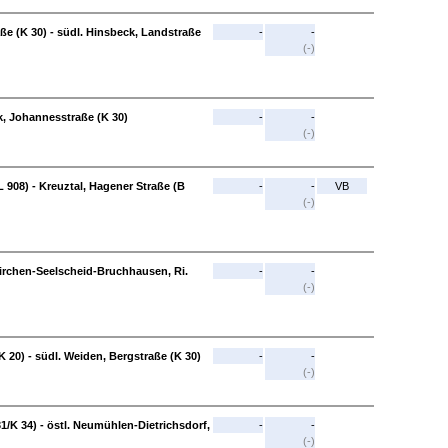
e (K 30) - südl. Hinsbeck, Landstraße
-
-
(-)
k, Johannesstraße (K 30)
-
-
(-)
L 908) - Kreuztal, Hagener Straße (B
-
-
VB
(-)
kirchen-Seelscheid-Bruchhausen, Ri.
-
-
(-)
 20) - südl. Weiden, Bergstraße (K 30)
-
-
(-)
1/K 34) - östl. Neumühlen-Dietrichsdorf,
-
-
(-)