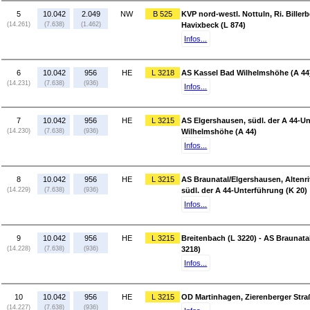
5
10.042
2.049
NW
B 525
KVP nord-westl. Nottuln, Ri. Billerb
(14.261)
(7.638)
(1.462)
Havixbeck (L 874)
Infos...
6
10.042
956
HE
L 3218
AS Kassel Bad Wilhelmshöhe (A 44)
(14.231)
(7.638)
(936)
Infos...
7
10.042
956
HE
L 3215
AS Elgershausen, südl. der A 44-Un
(14.230)
(7.638)
(936)
Wilhelmshöhe (A 44)
Infos...
8
10.042
956
HE
L 3215
AS Braunatal/Elgershausen, Altenri
(14.229)
(7.638)
(936)
südl. der A 44-Unterführung (K 20)
Infos...
9
10.042
956
HE
L 3215
Breitenbach (L 3220) - AS Braunatal
(14.228)
(7.638)
(936)
3218)
Infos...
10
10.042
956
HE
L 3215
OD Martinhagen, Zierenberger Straß
(14.227)
(7.638)
(936)