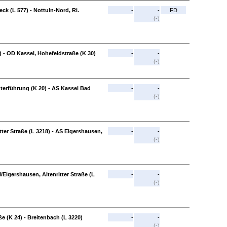
eck (L 577) - Nottuln-Nord, Ri.
-
-
FD
(-)
 - OD Kassel, Hohefeldstraße (K 30)
-
-
(-)
terführung (K 20) - AS Kassel Bad
-
-
(-)
tter Straße (L 3218) - AS Elgershausen,
-
-
(-)
/Elgershausen, Altenritter Straße (L
-
-
(-)
e (K 24) - Breitenbach (L 3220)
-
-
(-)