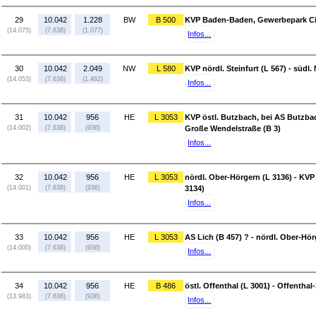
29
10.042
1.228
BW
B 500
KVP Baden-Baden, Gewerbepark Cit
(14.075)
(7.638)
(1.077)
Infos...
30
10.042
2.049
NW
L 580
KVP nördl. Steinfurt (L 567) - südl
(14.053)
(7.638)
(1.462)
Infos...
31
10.042
956
HE
L 3053
KVP östl. Butzbach, bei AS Butzba
(14.002)
(7.638)
(936)
Große Wendelstraße (B 3)
Infos...
32
10.042
956
HE
L 3053
nördl. Ober-Hörgern (L 3136) - KVP
(14.001)
(7.638)
(936)
3134)
Infos...
33
10.042
956
HE
L 3053
AS Lich (B 457) ? - nördl. Ober-Hör
(14.000)
(7.638)
(936)
Infos...
34
10.042
956
HE
B 486
östl. Offenthal (L 3001) - Offenthal
(13.983)
(7.638)
(936)
Infos...