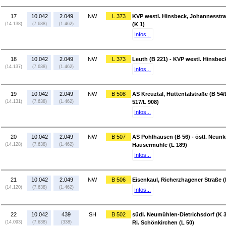
17
10.042
2.049
NW
L 373
KVP westl. Hinsbeck, Johannesstraß
(14.138)
(7.638)
(1.462)
(K 1)
Infos...
18
10.042
2.049
NW
L 373
Leuth (B 221) - KVP westl. Hinsbec
(14.137)
(7.638)
(1.462)
Infos...
19
10.042
2.049
NW
B 508
AS Kreuztal, Hüttentalstraße (B 54/
(14.131)
(7.638)
(1.462)
517/L 908)
Infos...
20
10.042
2.049
NW
B 507
AS Pohlhausen (B 56) - östl. Neun
(14.128)
(7.638)
(1.462)
Hausermühle (L 189)
Infos...
21
10.042
2.049
NW
B 506
Eisenkaul, Richerzhagener Straße (K
(14.120)
(7.638)
(1.462)
Infos...
22
10.042
439
SH
B 502
südl. Neumühlen-Dietrichsdorf (K 3
(14.093)
(7.638)
(338)
Ri. Schönkirchen (L 50)