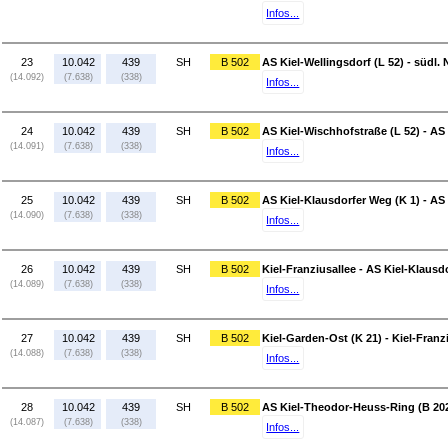
Infos...
23
10.042
439
SH
B 502
AS Kiel-Wellingsdorf (L 52) - südl.
(14.092)
(7.638)
(338)
Infos...
24
10.042
439
SH
B 502
AS Kiel-Wischhofstraße (L 52) - AS 
(14.091)
(7.638)
(338)
Infos...
25
10.042
439
SH
B 502
AS Kiel-Klausdorfer Weg (K 1) - AS
(14.090)
(7.638)
(338)
Infos...
26
10.042
439
SH
B 502
Kiel-Franziusallee - AS Kiel-Klausd
(14.089)
(7.638)
(338)
Infos...
27
10.042
439
SH
B 502
Kiel-Garden-Ost (K 21) - Kiel-Franz
(14.088)
(7.638)
(338)
Infos...
28
10.042
439
SH
B 502
AS Kiel-Theodor-Heuss-Ring (B 202
(14.087)
(7.638)
(338)
Infos...