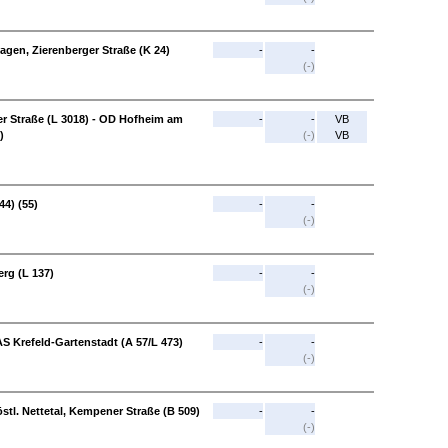
agen, Zierenberger Straße (K 24)
-
-
(-)
r Straße (L 3018) - OD Hofheim am
-
-
VB
)
(-)
VB
44) (55)
-
-
(-)
erg (L 137)
-
-
(-)
AS Krefeld-Gartenstadt (A 57/L 473)
-
-
(-)
östl. Nettetal, Kempener Straße (B 509)
-
-
(-)