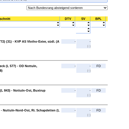
schnitt
DTV
SV
BPL
72) (31) - KVP AS Vlotho-Exter, südl. (A
-
-
(-)
eck (L 577) - OD Nottuln,
-
-
FD
8)
(-)
(L 843) - Nottuln-Ost, Buxtrup
-
-
FD
(-)
 - Nuttuln-Nord-Ost, Ri. Schapdetten (L
-
-
FD
(-)