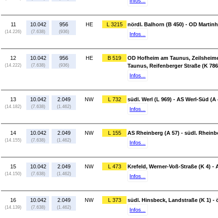
Infos...
11
10.042
956
HE
L 3215
nördl. Balhorn (B 450) - OD Martinh
(14.226)
(7.638)
(936)
Infos...
12
10.042
956
HE
B 519
OD Hofheim am Taunus, Zeilsheime
(14.222)
(7.638)
(936)
Taunus, Reifenberger Straße (K 786
Infos...
13
10.042
2.049
NW
L 732
südl. Werl (L 969) - AS Werl-Süd (A 
(14.182)
(7.638)
(1.462)
Infos...
14
10.042
2.049
NW
L 155
AS Rheinberg (A 57) - südl. Rheinb
(14.155)
(7.638)
(1.462)
Infos...
15
10.042
2.049
NW
L 473
Krefeld, Werner-Voß-Straße (K 4) - 
(14.150)
(7.638)
(1.462)
Infos...
16
10.042
2.049
NW
L 373
südl. Hinsbeck, Landstraße (K 1) - 
(14.139)
(7.638)
(1.462)
Infos...