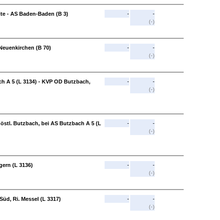
e - AS Baden-Baden (B 3)
-
-
(-)
. Neuenkirchen (B 70)
-
-
(-)
ch A 5 (L 3134) - KVP OD Butzbach,
-
-
(-)
 östl. Butzbach, bei AS Butzbach A 5 (L
-
-
(-)
gern (L 3136)
-
-
(-)
-Süd, Ri. Messel (L 3317)
-
-
(-)