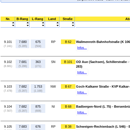
Nr.
B-Rang
L-Rang
Land
Straße
Ab
9.101
7.680
675
RP
B 62
Wallmenroth-Bahnhofstraße (K 106)
(7.241)
(5.285)
(504)
Infos...
9.102
7.681
363
SN
B 101
OD Aue (Sachsen), Schillerstraße -
(8.681)
(5.286)
(271)
283)
Infos...
9.103
7.682
1.753
NW
B 67
Goch-Kalkarer Straße - KVP Kalkar
(7.478)
(5.287)
(1.168)
Infos...
9.104
7.682
875
NI
B 68
Badbergen-Nord (L 75) - Bersenbrü
(7.507)
(5.287)
(606)
Infos...
9.105
7.683
676
RP
B 38
Schweigen-Rechtenbach (L 546) - 