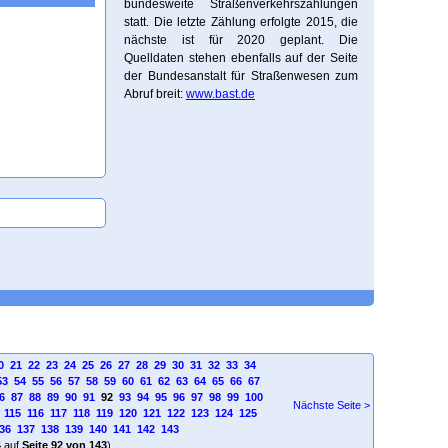
bundesweite Straßenverkehrszählungen
statt. Die letzte Zählung erfolgte 2015, die
nächste ist für 2020 geplant. Die
Quelldaten stehen ebenfalls auf der Seite
der Bundesanstalt für Straßenwesen zum
Abruf breit:
www.bast.de
0
21
22
23
24
25
26
27
28
29
30
31
32
33
34
53
54
55
56
57
58
59
60
61
62
63
64
65
66
67
6
87
88
89
90
91
92
93
94
95
96
97
98
99
100
Nächste Seite >
115
116
117
118
119
120
121
122
123
124
125
36
137
138
139
140
141
142
143
4
auf
Seite 92 von 143
)