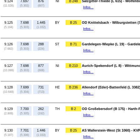
9.124
7.697
876
NI
B 248
Salzgitter-Thiede (L 615) - Wolfen
(11.026)
(5.302)
(607)
Infos...
9.125
7.698
1.445
BY
B 25
OD Knittelsbach - Wilburgstetten (
(5.194)
(5.303)
(1.032)
Infos...
9.126
7.698
288
ST
B 71
Gardelegen-Wiepke (L 19) - Gardele
(7.662)
(5.303)
(224)
Infos...
9.127
7.698
877
NI
B 210
Aurich-Spekendorf (L 8) - Wittmund
(10.099)
(5.303)
(608)
Infos...
9.128
7.699
731
HE
B 236
Allendorf (Eder)-Battenfeld (L 3382)
(10.649)
(5.304)
(713)
Infos...
9.129
7.700
262
TH
B 2
OD Großebersdorf (B 175) - Harth-P
(2.909)
(5.305)
(192)
Infos...
9.130
7.701
1.446
BY
B 25
AS Wallerstein-West (St 1060) - KVP
(5.197)
(5.306)
(1.033)
Infos...