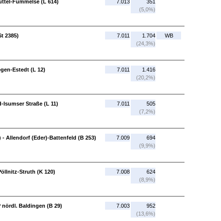
büttel-Fümmelse (L 614)
7.013
351
(5,0%)
St 2385)
7.011
1.704
WB
(24,3%)
gen-Estedt (L 12)
7.011
1.416
(20,2%)
-Isumser Straße (L 11)
7.011
505
(7,2%)
 - Allendorf (Eder)-Battenfeld (B 253)
7.009
694
(9,9%)
öllnitz-Struth (K 120)
7.008
624
(8,9%)
 nördl. Baldingen (B 29)
7.003
952
(13,6%)