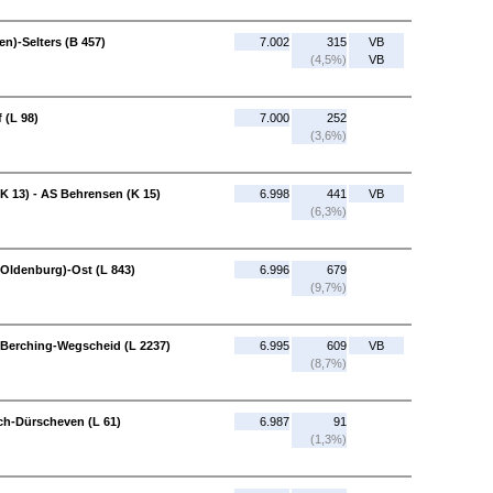
en)-Selters (B 457)
7.002
315
VB
(4,5%)
VB
 (L 98)
7.000
252
(3,6%)
 13) - AS Behrensen (K 15)
6.998
441
VB
(6,3%)
(Oldenburg)-Ost (L 843)
6.996
679
(9,7%)
 Berching-Wegscheid (L 2237)
6.995
609
VB
(8,7%)
ch-Dürscheven (L 61)
6.987
91
(1,3%)