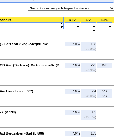
schnitt
DTV
SV
BPL
 - Betzdorf (Sieg)-Siegbrücke
7.057
198
(2,8%)
 OD Aue (Sachsen), Wettinerstraße (B
7.054
275
WB
(3,9%)
-Am Lindchen (L 362)
7.052
564
VB
(8,0%)
VB
ck (K 133)
7.052
853
(12,1%)
Bad Bergzabern-Süd (L 508)
7.049
183