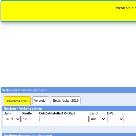
Wenn Sie die
Verkehrszahlen Deutschland
Vergleich
Bedarfsplan 2016
Verkehrszahlen
Suchen - Verkehszahlen
Jahr
Straße
Ort|Zählstelle|TK-Blatt
Land
BPL
Suchergebnisse einschränken