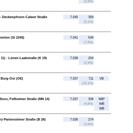
(2,6%)
 - Deckenpfronn-Calwer Straße
7.045
359
(5,1%)
tetten (St 2245)
7.041
549
(7,8%)
11) - Lünen-Laakstraße (K 19)
7.038
204
(2,9%)
 Burg-Ost (OE)
7.037
711
VB
(10,1%)
 Boos, Fellheimer Straße (MN 14)
7.037
338
WB*
(4,8%)
WB
WB
)-Partensteiner Straße (B 26)
7.036
274
(3,9%)