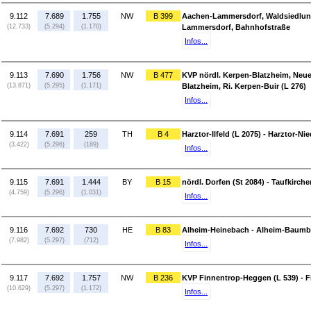
9.112
7.689
1.755
NW
B 399
Aachen-Lammersdorf, Waldsiedlung
(12.733)
(5.294)
(1.170)
Lammersdorf, Bahnhofstraße
Infos...
9.113
7.690
1.756
NW
B 477
KVP nördl. Kerpen-Blatzheim, Neue 
(13.871)
(5.295)
(1.171)
Blatzheim, Ri. Kerpen-Buir (L 276)
Infos...
9.114
7.691
259
TH
B 4
Harztor-Ilfeld (L 2075) - Harztor-N
(3.422)
(5.296)
(189)
Infos...
9.115
7.691
1.444
BY
B 15
nördl. Dorfen (St 2084) - Taufkirche
(4.759)
(5.296)
(1.031)
Infos...
9.116
7.692
730
HE
B 83
Alheim-Heinebach - Alheim-Baumba
(7.982)
(5.297)
(712)
Infos...
9.117
7.692
1.757
NW
B 236
KVP Finnentrop-Heggen (L 539) - 
(10.629)
(5.297)
(1.172)
Infos...