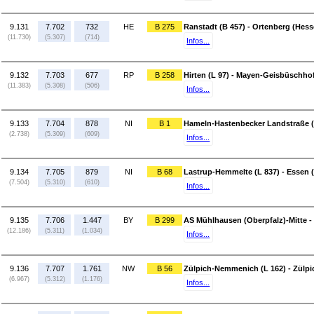
9.131
7.702
732
HE
B 275
Ranstadt (B 457) - Ortenberg (Hess
(11.730)
(5.307)
(714)
Infos...
9.132
7.703
677
RP
B 258
Hirten (L 97) - Mayen-Geisbüschhof
(11.383)
(5.308)
(506)
Infos...
9.133
7.704
878
NI
B 1
Hameln-Hastenbecker Landstraße (K
(2.738)
(5.309)
(609)
Infos...
9.134
7.705
879
NI
B 68
Lastrup-Hemmelte (L 837) - Essen 
(7.504)
(5.310)
(610)
Infos...
9.135
7.706
1.447
BY
B 299
AS Mühlhausen (Oberpfalz)-Mitte -
(12.186)
(5.311)
(1.034)
Infos...
9.136
7.707
1.761
NW
B 56
Zülpich-Nemmenich (L 162) - Zülpi
(6.967)
(5.312)
(1.176)
Infos...