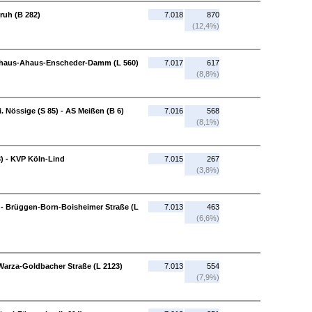
sruh (B 282)
7.018
870
(12,4%)
 Ahaus-Ahaus-Enscheder-Damm (L 560)
7.017
617
(8,8%)
. Nössige (S 85) - AS Meißen (B 6)
7.016
568
(8,1%)
) - KVP Köln-Lind
7.015
267
(3,8%)
 - Brüggen-Born-Boisheimer Straße (L
7.013
463
(6,6%)
 Warza-Goldbacher Straße (L 2123)
7.013
554
(7,9%)