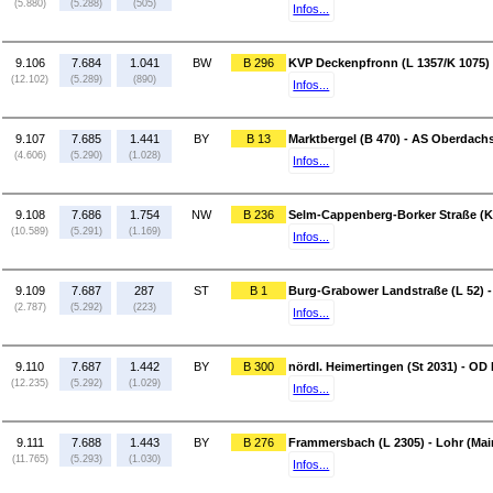
(5.880)
(5.288)
(505)
Infos...
9.106
7.684
1.041
BW
B 296
KVP Deckenpfronn (L 1357/K 1075)
(12.102)
(5.289)
(890)
Infos...
9.107
7.685
1.441
BY
B 13
Marktbergel (B 470) - AS Oberdachs
(4.606)
(5.290)
(1.028)
Infos...
9.108
7.686
1.754
NW
B 236
Selm-Cappenberg-Borker Straße (K 
(10.589)
(5.291)
(1.169)
Infos...
9.109
7.687
287
ST
B 1
Burg-Grabower Landstraße (L 52) -
(2.787)
(5.292)
(223)
Infos...
9.110
7.687
1.442
BY
B 300
nördl. Heimertingen (St 2031) - OD
(12.235)
(5.292)
(1.029)
Infos...
9.111
7.688
1.443
BY
B 276
Frammersbach (L 2305) - Lohr (Main
(11.765)
(5.293)
(1.030)
Infos...