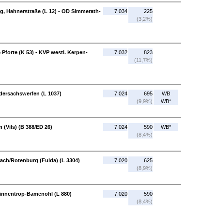
, Hahnerstraße (L 12) - OD Simmerath-
7.034
225
(3,2%)
Pforte (K 53) - KVP westl. Kerpen-
7.032
823
(11,7%)
iedersachswerfen (L 1037)
7.024
695
WB
(9,9%)
WB*
n (Vils) (B 388/ED 26)
7.024
590
WB*
(8,4%)
ch/Rotenburg (Fulda) (L 3304)
7.020
625
(8,9%)
Finnentrop-Bamenohl (L 880)
7.020
590
(8,4%)