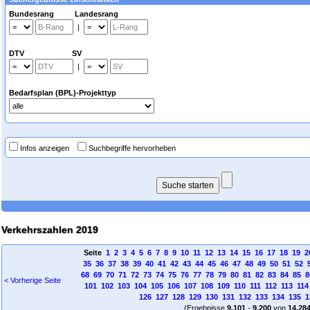
Bundesrang Landesrang
|
DTV SV
|
Bedarfsplan (BPL)-Projekttyp
Infos anzeigen
Suchbegriffe hervorheben
Verkehrszahlen 2019
Seite
1
2
3
4
5
6
7
8
9
10
11
12
13
14
15
16
17
18
19
2
35
36
37
38
39
40
41
42
43
44
45
46
47
48
49
50
51
52
68
69
70
71
72
73
74
75
76
77
78
79
80
81
82
83
84
85
8
< Vorherige Seite
101
102
103
104
105
106
107
108
109
110
111
112
113
114
126
127
128
129
130
131
132
133
134
135
1
(Ergebnisse
9.101
-
9.200
von
14.28