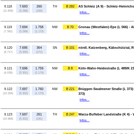
9.118
7.693
260
TH
B 282
AS Schleiz (A 9) - Schleiz-Heinrich
(11.856)
(5.298)
(190)
Infos...
9.119
7.694
1.758
NW
B 70
Gronau (Westfalen)-Epe (L 566) -
(7.592)
(5.299)
(1.173)
Infos...
9.120
7.695
364
SN
B 101
nördl. Katzenberg, Käbschütztal, Ri
(8.717)
(5.300)
(272)
Infos...
9.121
7.696
1.759
NW
B 8
Köln-Wahn-Heidestraße (L 489/K 23
(4.039)
(5.301)
(1.174)
Infos...
9.122
7.697
1.760
NW
B 221
Brüggen-Swalmener Straße (L 373)
(10.284)
(5.302)
(1.175)
373)
Infos...
9.123
7.697
261
TH
B 247
Warza-Bufleber Landstraße (K 4) -
(10.988)
(5.302)
(191)
Infos...