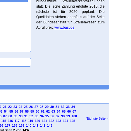
bundesweite Straßenverkehrszählungen
statt. Die letzte Zählung erfolgte 2015, die
nächste ist für 2020 geplant. Die
Quelldaten stehen ebenfalls auf der Seite
der Bundesanstalt für Straßenwesen zum
Abruf breit:
www.bast.de
0
21
22
23
24
25
26
27
28
29
30
31
32
33
34
53
54
55
56
57
58
59
60
61
62
63
64
65
66
67
6
87
88
89
90
91
92
93
94
95
96
97
98
99
100
Nächste Seite >
115
116
117
118
119
120
121
122
123
124
125
36
137
138
139
140
141
142
143
auf
Seite 2 von 143
)