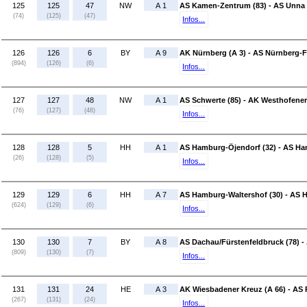
125
125
47
NW
A 1
AS Kamen-Zentrum (83) - AS Unna 
(74)
(125)
(47)
Infos...
126
126
6
BY
A 9
AK Nürnberg (A 3) - AS Nürnberg-F
(894)
(126)
(6)
Infos...
127
127
48
NW
A 1
AS Schwerte (85) - AK Westhofener
(76)
(127)
(48)
Infos...
128
128
5
HH
A 1
AS Hamburg-Öjendorf (32) - AS Ham
(26)
(128)
(5)
Infos...
129
129
6
HH
A 7
AS Hamburg-Waltershof (30) - AS 
(624)
(129)
(6)
Infos...
130
130
7
BY
A 8
AS Dachau/Fürstenfeldbruck (78) 
(809)
(130)
(7)
Infos...
131
131
24
HE
A 3
AK Wiesbadener Kreuz (A 66) - AS
(267)
(131)
(24)
Infos...