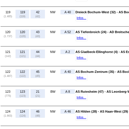
119
119
42
NW
A 40
Dreieck Bochum-West (32) - AS B
(1.485)
(119)
(42)
Infos...
120
120
43
NW
A 52
AS Tiefenbroich (24) - AD Breitsche
(1.737)
(120)
(43)
Infos...
121
121
44
NW
A 2
AS Gladbeck-Ellinghorst (4) - AS E
(142)
(121)
(44)
Infos...
122
122
45
NW
A 40
AS Bochum-Zentrum (35) - AS Boc
(1.487)
(122)
(45)
Infos...
123
123
21
BW
A 8
AS Rutesheim (47) - AS Leonberg-W
(775)
(123)
(21)
Infos...
124
124
46
NW
A 46
AS Hilden (28) - AS Haan-West (29)
(1.663)
(124)
(46)
Infos...