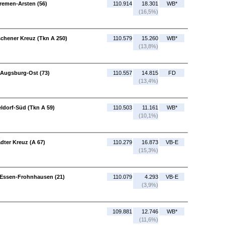
remen-Arsten (56)
110.914
18.301
WB*
(16,5%)
chener Kreuz (Tkn A 250)
110.579
15.260
WB*
(13,8%)
 Augsburg-Ost (73)
110.557
14.815
FD
(13,4%)
eldorf-Süd (Tkn A 59)
110.503
11.161
WB*
(10,1%)
dter Kreuz (A 67)
110.279
16.873
VB-E
(15,3%)
 Essen-Frohnhausen (21)
110.079
4.293
VB-E
(3,9%)
109.881
12.746
WB*
(11,6%)