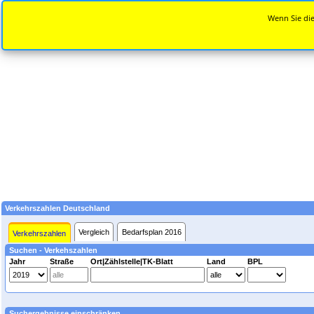
Wenn Sie die
Verkehrszahlen Deutschland
Vergleich
Bedarfsplan 2016
Verkehrszahlen
Suchen - Verkehszahlen
Jahr
Straße
Ort|Zählstelle|TK-Blatt
Land
BPL
Suchergebnisse einschränken