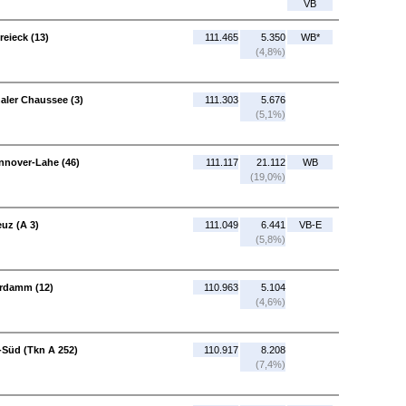
VB
reieck (13)
111.465
5.350
WB*
(4,8%)
aler Chaussee (3)
111.303
5.676
(5,1%)
nnover-Lahe (46)
111.117
21.112
WB
(19,0%)
uz (A 3)
111.049
6.441
VB-E
(5,8%)
erdamm (12)
110.963
5.104
(4,6%)
Süd (Tkn A 252)
110.917
8.208
(7,4%)