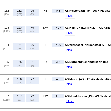
132
132
25
HE
A 3
AS Kelsterbach (49) - AS F-Flughaf
(270)
(132)
(25)
Infos...
133
133
49
NW
A 57
AS Köln-Chorweiler (27) - AK Köln-
(1.783)
(133)
(49)
Infos...
134
134
26
HE
A 66
AS Wiesbaden-Nordenstadt (7) - AS
(1.977)
(134)
(26)
Infos...
135
135
8
BY
A 3
AS Nürnberg/Behringersdorf (86) -
(309)
(135)
(8)
Infos...
136
136
27
HE
A 3
AS Idstein (45) - AS Wiesbaden/Ni
(265)
(136)
(27)
Infos...
137
137
22
BW
A 81
AS Mundelsheim (13) - AS Pleidels
(2.158)
(137)
(22)
Infos...