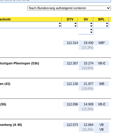
schnitt
DTV
SV
BPL
112.314
19.430
WB*
(17,3%)
tuttgart-Plieningen (53b)
112.307
15.274
VB-E
(13,6%)
en (41)
112.130
21.977
WB
(19,6%)
(55)
112.096
14.909
VB-E
(13,3%)
serberg (A 40)
112.073
12.664
VB
(11,3%)
VB