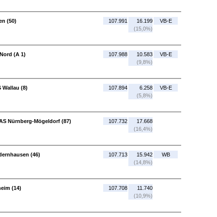
en (50)
107.991
16.199
VB-E
(15,0%)
Nord (A 1)
107.988
10.583
VB-E
(9,8%)
 Wallau (8)
107.894
6.258
VB-E
(5,8%)
 AS Nürnberg-Mögeldorf (87)
107.732
17.668
(16,4%)
edernhausen (46)
107.713
15.942
WB
(14,8%)
heim (14)
107.708
11.740
(10,9%)