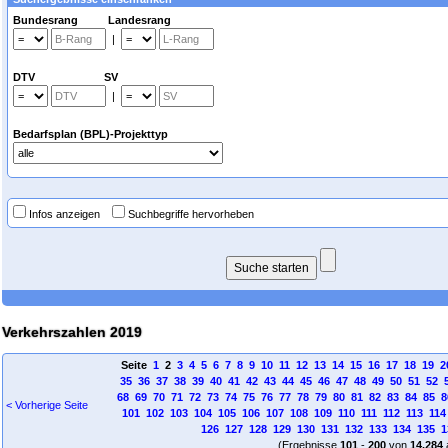
Bundesrang Landesrang
|
DTV SV
|
Bedarfsplan (BPL)-Projekttyp
Infos anzeigen
Suchbegriffe hervorheben
Verkehrszahlen 2019
Seite
1
2
3
4
5
6
7
8
9
10
11
12
13
14
15
16
17
18
19
2
35
36
37
38
39
40
41
42
43
44
45
46
47
48
49
50
51
52
68
69
70
71
72
73
74
75
76
77
78
79
80
81
82
83
84
85
8
< Vorherige Seite
101
102
103
104
105
106
107
108
109
110
111
112
113
114
126
127
128
129
130
131
132
133
134
135
1
(Ergebnisse
101
-
200
von
14.284