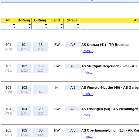
Nr.
B-Rang
L-Rang
Land
Straße
Ab
101
101
18
BW
A 5
AS Kronau (41) - TR Bruchsal
(489)
(101)
(18)
Infos...
102
102
19
BW
A 8
AS Stuttgart-Degerloch (52b) - AS S
(781)
(102)
(19)
Infos...
103
103
4
NI
A 2
AS Wunstorf-Luthe (40) - AS Garbs
(179)
(103)
(4)
Infos...
104
104
20
BW
A 8
AS Esslingen (54) - AS Wendlingen 
(783)
(104)
(20)
Infos...
105
105
38
NW
A 3
AS Oberhausen-Lirich (13) - AK Kai
(231)
(105)
(38)
Infos...