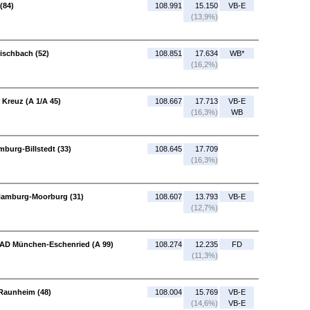
(84)
108.991
15.150
VB-E
(13,9%)
ischbach (52)
108.851
17.634
WB*
(16,2%)
 Kreuz (A 1/A 45)
108.667
17.713
VB-E
(16,3%)
WB
burg-Billstedt (33)
108.645
17.709
(16,3%)
Hamburg-Moorburg (31)
108.607
13.793
VB-E
(12,7%)
- AD München-Eschenried (A 99)
108.274
12.235
FD
(11,3%)
 Raunheim (48)
108.004
15.769
VB-E
(14,6%)
VB-E