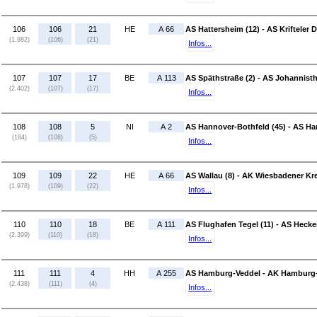
106
106
21
HE
A 66
AS Hattersheim (12) - AS Krifteler D
(1.982)
(106)
(21)
Infos...
107
107
17
BE
A 113
AS Späthstraße (2) - AS Johannisth
(2.402)
(107)
(17)
Infos...
108
108
5
NI
A 2
AS Hannover-Bothfeld (45) - AS Ha
(184)
(108)
(5)
Infos...
109
109
22
HE
A 66
AS Wallau (8) - AK Wiesbadener Kre
(1.978)
(109)
(22)
Infos...
110
110
18
BE
A 111
AS Flughafen Tegel (11) - AS Heck
(2.399)
(110)
(18)
Infos...
111
111
4
HH
A 255
AS Hamburg-Veddel - AK Hamburg-
(2.438)
(111)
(4)
Infos...