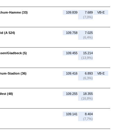
ochum-Hamme (33)
109.839
7.689
VB-E
(7,0%)
id (A 524)
109.758
7.025
(6,4%)
ssen/Gladbeck (5)
109.455
15.214
(13,9%)
hum-Stadion (36)
109.416
6.893
VB-E
(6,3%)
est (48)
109.255
18.355
(16,8%)
109.141
8.404
(7,7%)