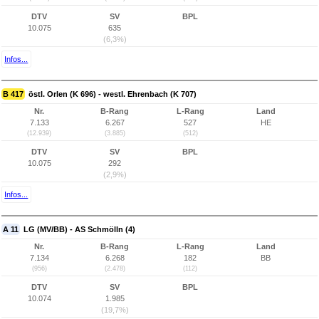
DTV
SV
BPL
10.075
635
(6,3%)
Infos...
B 417
östl. Orlen (K 696) - westl. Ehrenbach (K 707)
Nr.
B-Rang
L-Rang
Land
7.133
6.267
527
HE
(12.939)
(3.885)
(512)
DTV
SV
BPL
10.075
292
(2,9%)
Infos...
A 11
LG (MV/BB) - AS Schmölln (4)
Nr.
B-Rang
L-Rang
Land
7.134
6.268
182
BB
(956)
(2.478)
(112)
DTV
SV
BPL
10.074
1.985
(19,7%)