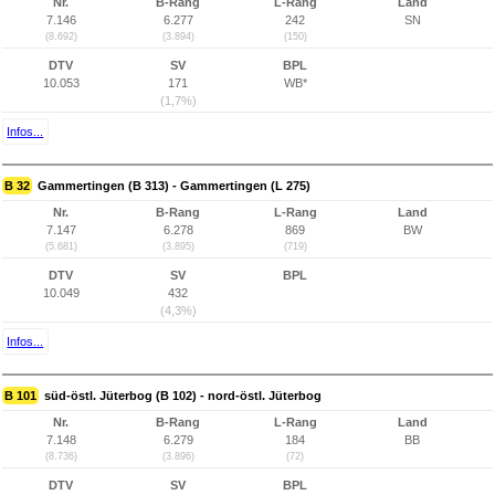
Nr.
B-Rang
L-Rang
Land
7.146
6.277
242
SN
(8.692)
(3.894)
(150)
DTV
SV
BPL
10.053
171
WB*
(1,7%)
Infos...
B 32
Gammertingen (B 313) - Gammertingen (L 275)
Nr.
B-Rang
L-Rang
Land
7.147
6.278
869
BW
(5.681)
(3.895)
(719)
DTV
SV
BPL
10.049
432
(4,3%)
Infos...
B 101
süd-östl. Jüterbog (B 102) - nord-östl. Jüterbog
Nr.
B-Rang
L-Rang
Land
7.148
6.279
184
BB
(8.736)
(3.896)
(72)
DTV
SV
BPL