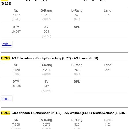
(B 169)
Nr.
B-Rang
L-Rang
Land
7.137
6.270
240
SN
(8.443)
(3.887)
(148)
DTV
SV
BPL
10.067
503
(5,0%)
Infos...
B 203
AS Eckernförde-Borby/Barkelsby (L 27) - AS Loose (K 58)
Nr.
B-Rang
L-Rang
Land
7.138
6.271
269
SH
(9.987)
(3.888)
(168)
DTV
SV
BPL
10.066
342
(3,4%)
Infos...
B 255
Gladenbach-Rüchenbach (K 115) - AS Weimar (Lahn)-Niederweimar (L 3387)
Nr.
B-Rang
L-Rang
Land
7.139
6.271
528
HE
(11.236)
(3.888)
(513)