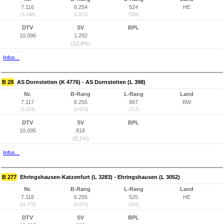
7.116
6.254
524
HE
(3.186)
(3.872)
(509)
DTV
SV
BPL
10.096
1.292
(12,8%)
Infos...
B 28
AS Dornstetten (K 4776) - AS Dornstetten (L 398)
Nr.
B-Rang
L-Rang
Land
7.117
6.255
867
BW
(5.474)
(3.873)
(717)
DTV
SV
BPL
10.095
818
(8,1%)
Infos...
B 277
Ehringshausen-Katzenfurt (L 3283) - Ehringshausen (L 3052)
Nr.
B-Rang
L-Rang
Land
7.118
6.255
525
HE
(11.778)
(3.873)
(510)
DTV
SV
BPL