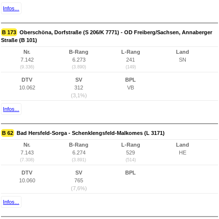
Infos...
B 173
Oberschöna, Dorfstraße (S 206/K 7771) - OD Freiberg/Sachsen, Annaberger
Straße (B 101)
Nr.
B-Rang
L-Rang
Land
7.142
6.273
241
SN
(9.336)
(3.890)
(149)
DTV
SV
BPL
10.062
312
VB
(3,1%)
Infos...
B 62
Bad Hersfeld-Sorga - Schenklengsfeld-Malkomes (L 3171)
Nr.
B-Rang
L-Rang
Land
7.143
6.274
529
HE
(7.308)
(3.891)
(514)
DTV
SV
BPL
10.060
765
(7,6%)
Infos...