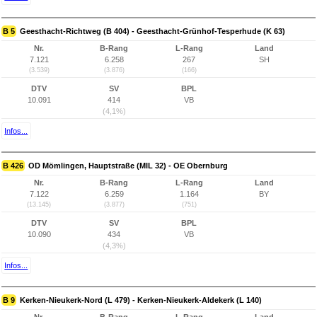
B 5
Geesthacht-Richtweg (B 404) - Geesthacht-Grünhof-Tesperhude (K 63)
Nr.
B-Rang
L-Rang
Land
7.121
6.258
267
SH
(3.539)
(3.876)
(166)
DTV
SV
BPL
10.091
414
VB
(4,1%)
Infos...
B 426
OD Mömlingen, Hauptstraße (MIL 32) - OE Obernburg
Nr.
B-Rang
L-Rang
Land
7.122
6.259
1.164
BY
(13.145)
(3.877)
(751)
DTV
SV
BPL
10.090
434
VB
(4,3%)
Infos...
B 9
Kerken-Nieukerk-Nord (L 479) - Kerken-Nieukerk-Aldekerk (L 140)