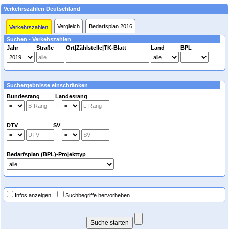
Verkehrszahlen Deutschland
Vergleich
Bedarfsplan 2016
Verkehrszahlen
Suchen - Verkehszahlen
Jahr
Straße
Ort|Zählstelle|TK-Blatt
Land
BPL
Suchergebnisse einschränken
Bundesrang Landesrang
|
DTV SV
|
Bedarfsplan (BPL)-Projekttyp
Infos anzeigen
Suchbegriffe hervorheben