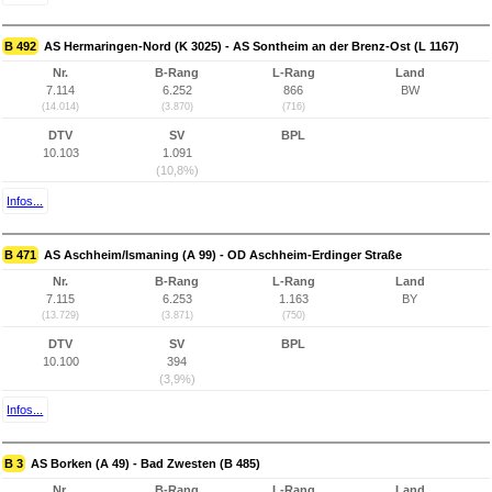
B 492
AS Hermaringen-Nord (K 3025) - AS Sontheim an der Brenz-Ost (L 1167)
Nr.
B-Rang
L-Rang
Land
7.114
6.252
866
BW
(14.014)
(3.870)
(716)
DTV
SV
BPL
10.103
1.091
(10,8%)
Infos...
B 471
AS Aschheim/Ismaning (A 99) - OD Aschheim-Erdinger Straße
Nr.
B-Rang
L-Rang
Land
7.115
6.253
1.163
BY
(13.729)
(3.871)
(750)
DTV
SV
BPL
10.100
394
(3,9%)
Infos...
B 3
AS Borken (A 49) - Bad Zwesten (B 485)
Nr.
B-Rang
L-Rang
Land