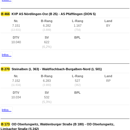
B 466
KVP AS Nördlingen-Ost (B 25) - AS Pfäfflingen (DON 5)
Nr.
B-Rang
L-Rang
Land
7.151
6.282
1.167
BY
(13.631)
(3.899)
(754)
DTV
SV
BPL
10.040
622
(6,2%)
Infos...
B 270
Steinalben (L 363) - Waldfischbach-Burgalben-Nord (L 501)
Nr.
B-Rang
L-Rang
Land
7.152
6.283
527
RP
(11.634)
(3.900)
(362)
DTV
SV
BPL
10.034
532
(5,3%)
Infos...
B 173
OD Oberlungwitz, Waldenburger Straße (B 180) - OD Oberlungwitz,
Limbacher Straße (S 242)