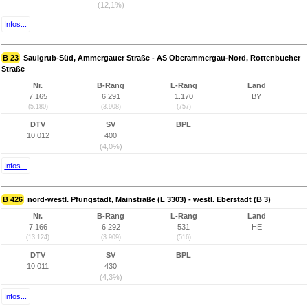
(12,1%)
Infos...
B 23
Saulgrub-Süd, Ammergauer Straße - AS Oberammergau-Nord, Rottenbucher
Straße
Nr.
B-Rang
L-Rang
Land
7.165
6.291
1.170
BY
(5.180)
(3.908)
(757)
DTV
SV
BPL
10.012
400
(4,0%)
Infos...
B 426
nord-westl. Pfungstadt, Mainstraße (L 3303) - westl. Eberstadt (B 3)
Nr.
B-Rang
L-Rang
Land
7.166
6.292
531
HE
(13.124)
(3.909)
(516)
DTV
SV
BPL
10.011
430
(4,3%)
Infos...