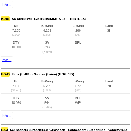
Infos...
B 201
AS Schleswig-Langseestraße (K 16) - Tolk (L 189)
Nr.
B-Rang
L-Rang
Land
7.135
6.269
268
SH
(9.939)
(3.886)
(167)
DTV
SV
BPL
10.070
393
(3,9%)
Infos...
B 240
Eime (L 481) - Gronau (Leine) (B 3/L 482)
Nr.
B-Rang
L-Rang
Land
7.136
6.269
672
NI
(10.740)
(3.886)
(405)
DTV
SV
BPL
10.070
544
WB*
(5,4%)
Infos...
B 93
Schneeberg (Erzgebirge)-Griesbach - Schneeberg (Erzgebirge)-Kobaltstraße