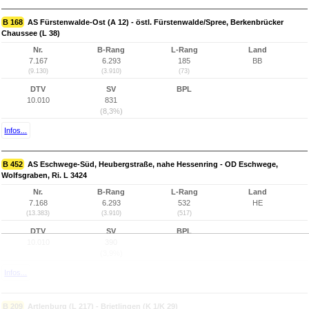
B 168
AS Fürstenwalde-Ost (A 12) - östl. Fürstenwalde/Spree, Berkenbrücker
Chaussee (L 38)
Nr.
B-Rang
L-Rang
Land
7.167
6.293
185
BB
(9.130)
(3.910)
(73)
DTV
SV
BPL
10.010
831
(8,3%)
Infos...
B 452
AS Eschwege-Süd, Heubergstraße, nahe Hessenring - OD Eschwege,
Wolfsgraben, Ri. L 3424
Nr.
B-Rang
L-Rang
Land
7.168
6.293
532
HE
(13.383)
(3.910)
(517)
DTV
SV
BPL
10.010
390
(3,9%)
Infos...
B 209
Artlenburg (L 217) - Brietlingen (K 1/K 29)