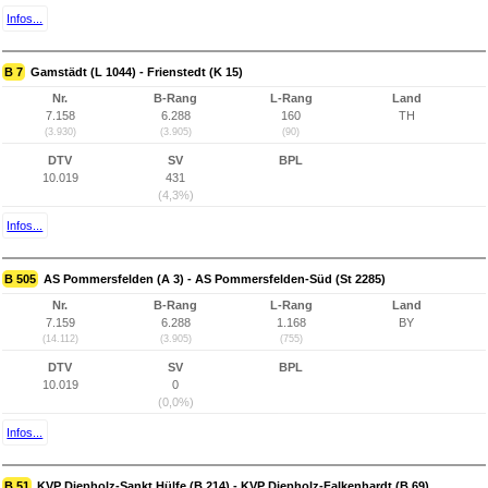
Infos...
B 7
Gamstädt (L 1044) - Frienstedt (K 15)
Nr.
B-Rang
L-Rang
Land
7.158
6.288
160
TH
(3.930)
(3.905)
(90)
DTV
SV
BPL
10.019
431
(4,3%)
Infos...
B 505
AS Pommersfelden (A 3) - AS Pommersfelden-Süd (St 2285)
Nr.
B-Rang
L-Rang
Land
7.159
6.288
1.168
BY
(14.112)
(3.905)
(755)
DTV
SV
BPL
10.019
0
(0,0%)
Infos...
B 51
KVP Diepholz-Sankt Hülfe (B 214) - KVP Diepholz-Falkenhardt (B 69)