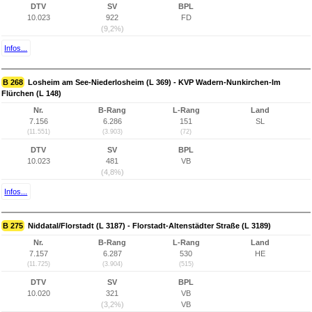
DTV
SV
BPL
10.023
922
FD
(9,2%)
Infos...
B 268
Losheim am See-Niederlosheim (L 369) - KVP Wadern-Nunkirchen-Im
Flürchen (L 148)
Nr.
B-Rang
L-Rang
Land
7.156
6.286
151
SL
(11.551)
(3.903)
(72)
DTV
SV
BPL
10.023
481
VB
(4,8%)
Infos...
B 275
Niddatal/Florstadt (L 3187) - Florstadt-Altenstädter Straße (L 3189)
Nr.
B-Rang
L-Rang
Land
7.157
6.287
530
HE
(11.725)
(3.904)
(515)
DTV
SV
BPL
10.020
321
VB
(3,2%)
VB