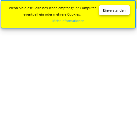
Diese Seite wird nicht mehr aktualisiert.
Zur neuen Seite
Wenn Sie diese Seite besuchen empfängt Ihr Computer
Einverstanden
eventuell ein oder mehrere Cookies.
Mehr Informationen