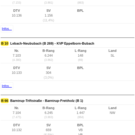
(7.153)
(3.861)
(863)
DTV
SV
BPL
10.136
1.156
(11,4%)
Infos...
B 10
Lebach-Neububach (B 269) - KVP Eppelborn-Bubach
Nr.
B-Rang
L-Rang
Land
7.103
6.244
148
SL
(4.380)
(3.862)
(69)
DTV
SV
BPL
10.133
304
(3,0%)
Infos...
B 66
Barntrup-Triftstraße - Barntrup-Frettholz (B 1)
Nr.
B-Rang
L-Rang
Land
7.104
6.245
1.447
NW
(7.475)
(3.863)
(864)
DTV
SV
BPL
10.132
659
VB
(6,5%)
VB