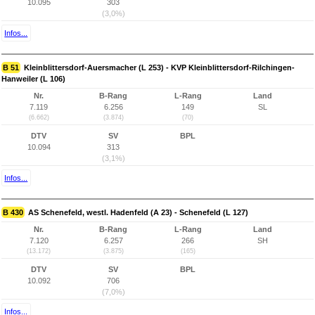
10.095
303
(3,0%)
Infos...
B 51
Kleinblittersdorf-Auersmacher (L 253) - KVP Kleinblittersdorf-Rilchingen-
Hanweiler (L 106)
Nr.
B-Rang
L-Rang
Land
7.119
6.256
149
SL
(6.662)
(3.874)
(70)
DTV
SV
BPL
10.094
313
(3,1%)
Infos...
B 430
AS Schenefeld, westl. Hadenfeld (A 23) - Schenefeld (L 127)
Nr.
B-Rang
L-Rang
Land
7.120
6.257
266
SH
(13.172)
(3.875)
(165)
DTV
SV
BPL
10.092
706
(7,0%)
Infos...