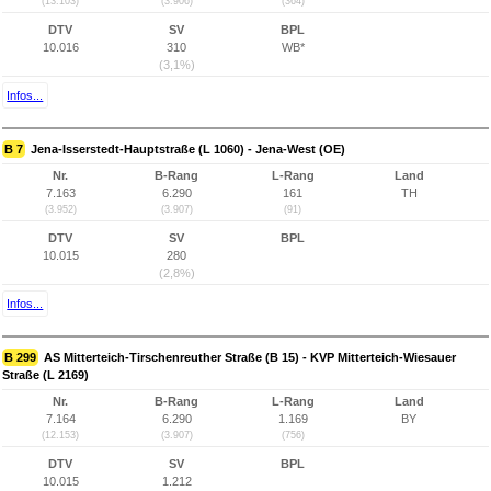
(13.103)
(3.906)
(364)
DTV
SV
BPL
10.016
310
WB*
(3,1%)
Infos...
B 7
Jena-Isserstedt-Hauptstraße (L 1060) - Jena-West (OE)
Nr.
B-Rang
L-Rang
Land
7.163
6.290
161
TH
(3.952)
(3.907)
(91)
DTV
SV
BPL
10.015
280
(2,8%)
Infos...
B 299
AS Mitterteich-Tirschenreuther Straße (B 15) - KVP Mitterteich-Wiesauer
Straße (L 2169)
Nr.
B-Rang
L-Rang
Land
7.164
6.290
1.169
BY
(12.153)
(3.907)
(756)
DTV
SV
BPL
10.015
1.212