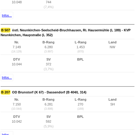
10.048
744
(7,4%)
Infos...
B 507
östl. Neunkirchen-Seelscheid-Bruchhausen, Ri. Hausermühle (L 189) - KVP
Neunkirchen, Haupstraße (L 352)
Nr.
B-Rang
L-Rang
Land
7.149
6.280
1.453
NW
(14.129)
(3.897)
(870)
DTV
SV
BPL
10.044
372
(3,7%)
Infos...
B 207
OD Brunstorf (K 67) - Dassendorf (B 404/L 314)
Nr.
B-Rang
L-Rang
Land
7.150
6.281
270
SH
(10.044)
(3.898)
(169)
DTV
SV
BPL
10.042
592
(5,9%)
Infos...