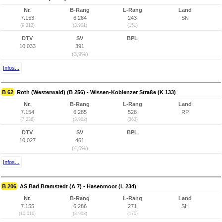
Nr.
B-Rang
L-Rang
Land
7.153
6.284
243
SN
(9.312)
(3.901)
(151)
DTV
SV
BPL
10.033
391
(3,9%)
Infos...
B 62
Roth (Westerwald) (B 256) - Wissen-Koblenzer Straße (K 133)
Nr.
B-Rang
L-Rang
Land
7.154
6.285
528
RP
(7.236)
(3.902)
(363)
DTV
SV
BPL
10.027
461
(4,6%)
Infos...
B 206
AS Bad Bramstedt (A 7) - Hasenmoor (L 234)
Nr.
B-Rang
L-Rang
Land
7.155
6.286
271
SH
(10.016)
(3.903)
(170)