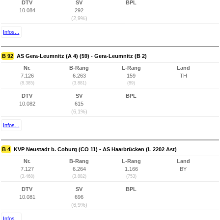
DTV
SV
BPL
10.084
292
(2,9%)
Infos...
B 92
AS Gera-Leumnitz (A 4) (59) - Gera-Leumnitz (B 2)
Nr.
B-Rang
L-Rang
Land
7.126
6.263
159
TH
(8.385)
(3.881)
(89)
DTV
SV
BPL
10.082
615
(6,1%)
Infos...
B 4
KVP Neustadt b. Coburg (CO 11) - AS Haarbrücken (L 2202 Ast)
Nr.
B-Rang
L-Rang
Land
7.127
6.264
1.166
BY
(3.468)
(3.882)
(753)
DTV
SV
BPL
10.081
696
(6,9%)
Infos...