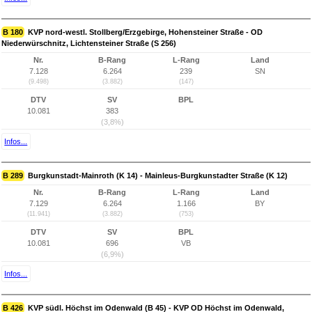
B 180
KVP nord-westl. Stollberg/Erzgebirge, Hohensteiner Straße - OD
Niederwürschnitz, Lichtensteiner Straße (S 256)
Nr.
B-Rang
L-Rang
Land
7.128
6.264
239
SN
(9.498)
(3.882)
(147)
DTV
SV
BPL
10.081
383
(3,8%)
Infos...
B 289
Burgkunstadt-Mainroth (K 14) - Mainleus-Burgkunstadter Straße (K 12)
Nr.
B-Rang
L-Rang
Land
7.129
6.264
1.166
BY
(11.941)
(3.882)
(753)
DTV
SV
BPL
10.081
696
VB
(6,9%)
Infos...
B 426
KVP südl. Höchst im Odenwald (B 45) - KVP OD Höchst im Odenwald,