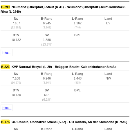
B 299
Neumarkt (Oberpfalz)-Stauf (K 41) - Neumarkt (Oberpfalz)-Kurt-Romstöck-
Ring (L 2240)
Nr.
B-Rang
L-Rang
Land
7.107
6.245
1.162
BY
(12.182)
(3.863)
(749)
DTV
SV
BPL
10.132
1.388
(13,7%)
Infos...
B 221
KVP Nettetal-Breyell (L 29) - Brüggen-Bracht-Kaldenkirchener Straße
Nr.
B-Rang
L-Rang
Land
7.108
6.246
1.448
NW
(10.279)
(3.864)
(865)
DTV
SV
BPL
10.130
618
(6,1%)
Infos...
B 175
OD Döbeln, Oschatzer Straße (S 32) - OD Döbeln, An der Kremsche (K 7549)
Nr.
B-Rang
L-Rang
Land