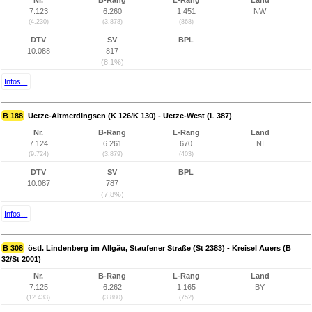
Nr.
B-Rang
L-Rang
Land
7.123
6.260
1.451
NW
(4.230)
(3.878)
(868)
DTV
SV
BPL
10.088
817
(8,1%)
Infos...
B 188
Uetze-Altmerdingsen (K 126/K 130) - Uetze-West (L 387)
Nr.
B-Rang
L-Rang
Land
7.124
6.261
670
NI
(9.724)
(3.879)
(403)
DTV
SV
BPL
10.087
787
(7,8%)
Infos...
B 308
östl. Lindenberg im Allgäu, Staufener Straße (St 2383) - Kreisel Auers (B
32/St 2001)
Nr.
B-Rang
L-Rang
Land
7.125
6.262
1.165
BY
(12.433)
(3.880)
(752)