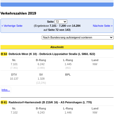
Verkehrszahlen 2019
Seite
< Vorherige Seite
(Ergebnisse
7.101
-
7.200
von
14.284
Nächste Seite >
auf
Seite 72 von 143
)
Abschnitt
B 64
Delbrück-West (K 10) - Delbrück-Lippstädter Straße (L 586/L 822)
Nr.
B-Rang
L-Rang
Land
7.101
6.242
1.445
NW
(7.361)
(3.860)
(862)
DTV
SV
BPL
10.137
1.328
(13,1%)
Infos...
B 61
Raddestorf-Harrienstedt (B 215/K 16) - AS Petershagen (L 770)
Nr.
B-Rang
L-Rang
Land
7.102
6.243
1.446
NW