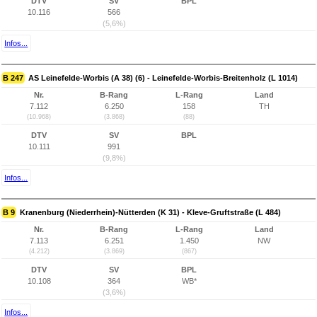
DTV
SV
BPL
10.116
566
(5,6%)
Infos...
B 247
AS Leinefelde-Worbis (A 38) (6) - Leinefelde-Worbis-Breitenholz (L 1014)
Nr.
B-Rang
L-Rang
Land
7.112
6.250
158
TH
(10.968)
(3.868)
(88)
DTV
SV
BPL
10.111
991
(9,8%)
Infos...
B 9
Kranenburg (Niederrhein)-Nütterden (K 31) - Kleve-Gruftstraße (L 484)
Nr.
B-Rang
L-Rang
Land
7.113
6.251
1.450
NW
(4.212)
(3.869)
(867)
DTV
SV
BPL
10.108
364
WB*
(3,6%)
Infos...