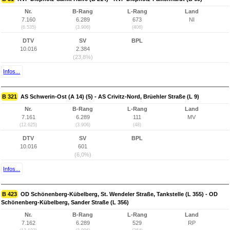
Nr.
B-Rang
L-Rang
Land
7.160
6.289
673
NI
(6.535)
(3.906)
(406)
DTV
SV
BPL
10.016
2.384
(23,8%)
Infos...
B 321
AS Schwerin-Ost (A 14) (5) - AS Crivitz-Nord, Brüehler Straße (L 9)
Nr.
B-Rang
L-Rang
Land
7.161
6.289
111
MV
(12.625)
(3.906)
(48)
DTV
SV
BPL
10.016
601
(6,0%)
Infos...
B 423
OD Schönenberg-Kübelberg, St. Wendeler Straße, Tankstelle (L 355) - OD
Schönenberg-Kübelberg, Sander Straße (L 356)
Nr.
B-Rang
L-Rang
Land
7.162
6.289
529
RP