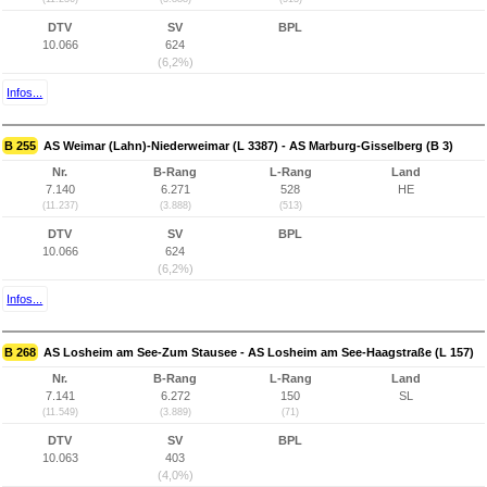
DTV
SV
BPL
10.066
624
(6,2%)
Infos...
B 255
AS Weimar (Lahn)-Niederweimar (L 3387) - AS Marburg-Gisselberg (B 3)
Nr.
B-Rang
L-Rang
Land
7.140
6.271
528
HE
(11.237)
(3.888)
(513)
DTV
SV
BPL
10.066
624
(6,2%)
Infos...
B 268
AS Losheim am See-Zum Stausee - AS Losheim am See-Haagstraße (L 157)
Nr.
B-Rang
L-Rang
Land
7.141
6.272
150
SL
(11.549)
(3.889)
(71)
DTV
SV
BPL
10.063
403
(4,0%)