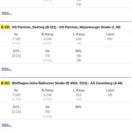
FD
Infos...
B 191
OD Parchim, Südring (B 321) - OD Parchim, Meyenburger Straße (L 09)
Nr.
B-Rang
L-Rang
Land
7.105
6.245
109
MV
(9.816)
(3.863)
(46)
DTV
SV
BPL
10.132
770
VB
(7,6%)
VB
Infos...
B 251
Wolfhagen-Istha-Balhorner Straße (B 450/L 3312) - AS Zierenberg (A 44)
Nr.
B-Rang
L-Rang
Land
7.106
6.245
523
HE
(11.090)
(3.863)
(508)
DTV
SV
BPL
10.132
750
(7,4%)
Infos...