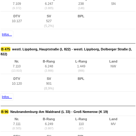
7.109
6.247
238
SN
(9.372)
(3.865)
(146)
DTV
SV
BPL
10.127
527
(5,2%)
Infos...
B 475
westl. Lippborg, Hauptstraße (L 822) - westl. Lippborg, Dolberger Straße (L
822)
Nr.
B-Rang
L-Rang
Land
7.110
6.248
1.449
NW
(13.810)
(3.866)
(866)
DTV
SV
BPL
10.120
901
(8,9%)
Infos...
B 96
Neubrandenburg-Am Waldrand (L 33) - Groß Nemerow (K 19)
Nr.
B-Rang
L-Rang
Land
7.111
6.249
110
MV
(8.505)
(3.867)
(47)