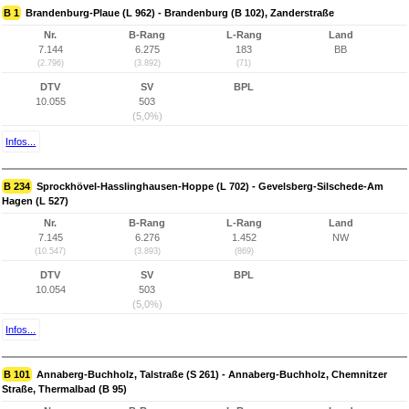
B 1
Brandenburg-Plaue (L 962) - Brandenburg (B 102), Zanderstraße
Nr.
B-Rang
L-Rang
Land
7.144
6.275
183
BB
(2.796)
(3.892)
(71)
DTV
SV
BPL
10.055
503
(5,0%)
Infos...
B 234
Sprockhövel-Hasslinghausen-Hoppe (L 702) - Gevelsberg-Silschede-Am
Hagen (L 527)
Nr.
B-Rang
L-Rang
Land
7.145
6.276
1.452
NW
(10.547)
(3.893)
(869)
DTV
SV
BPL
10.054
503
(5,0%)
Infos...
B 101
Annaberg-Buchholz, Talstraße (S 261) - Annaberg-Buchholz, Chemnitzer
Straße, Thermalbad (B 95)