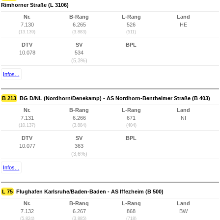
Rimhorner Straße (L 3106)
Nr.
B-Rang
L-Rang
Land
7.130
6.265
526
HE
(13.139)
(3.883)
(511)
DTV
SV
BPL
10.078
534
(5,3%)
Infos...
B 213
BG D/NL (Nordhorn/Denekamp) - AS Nordhorn-Bentheimer Straße (B 403)
Nr.
B-Rang
L-Rang
Land
7.131
6.266
671
NI
(10.137)
(3.884)
(404)
DTV
SV
BPL
10.077
363
(3,6%)
Infos...
L 75
Flughafen Karlsruhe/Baden-Baden - AS Iffezheim (B 500)
Nr.
B-Rang
L-Rang
Land
7.132
6.267
868
BW
(5.824)
(3.885)
(718)