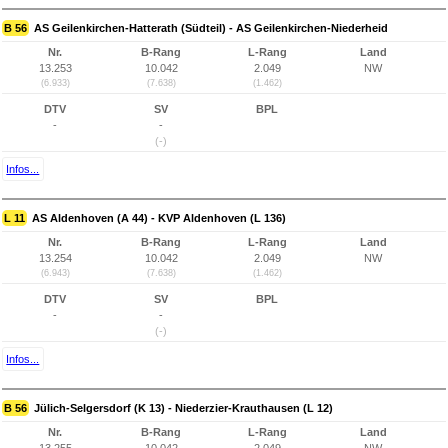
B 56
AS Geilenkirchen-Hatterath (Südteil) - AS Geilenkirchen-Niederheid
Nr.
B-Rang
L-Rang
Land
13.253
10.042
2.049
NW
(6.933)
(7.638)
(1.462)
DTV
SV
BPL
-
-
(-)
Infos...
L 11
AS Aldenhoven (A 44) - KVP Aldenhoven (L 136)
Nr.
B-Rang
L-Rang
Land
13.254
10.042
2.049
NW
(6.943)
(7.638)
(1.462)
DTV
SV
BPL
-
-
(-)
Infos...
B 56
Jülich-Selgersdorf (K 13) - Niederzier-Krauthausen (L 12)
Nr.
B-Rang
L-Rang
Land