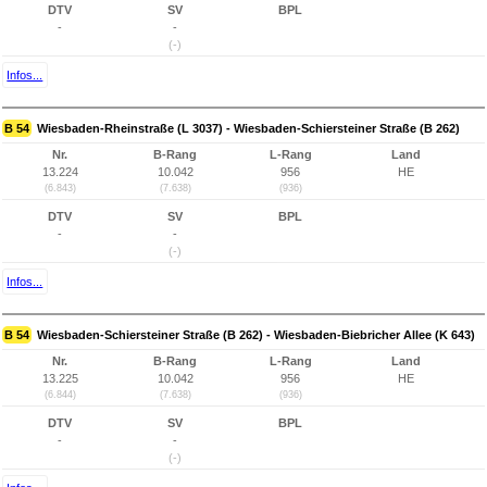
DTV
SV
BPL
-
-
(-)
Infos...
B 54
Wiesbaden-Rheinstraße (L 3037) - Wiesbaden-Schiersteiner Straße (B 262)
Nr.
B-Rang
L-Rang
Land
13.224
10.042
956
HE
(6.843)
(7.638)
(936)
DTV
SV
BPL
-
-
(-)
Infos...
B 54
Wiesbaden-Schiersteiner Straße (B 262) - Wiesbaden-Biebricher Allee (K 643)
Nr.
B-Rang
L-Rang
Land
13.225
10.042
956
HE
(6.844)
(7.638)
(936)
DTV
SV
BPL
-
-
(-)