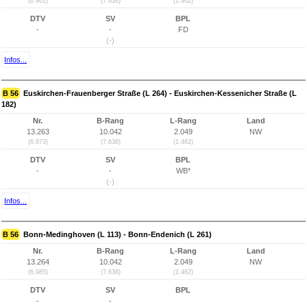
(6.961)
(7.638)
(1.462)
DTV
SV
BPL
-
-
FD
(-)
Infos...
B 56
Euskirchen-Frauenberger Straße (L 264) - Euskirchen-Kessenicher Straße (L
182)
Nr.
B-Rang
L-Rang
Land
13.263
10.042
2.049
NW
(6.973)
(7.638)
(1.462)
DTV
SV
BPL
-
-
WB*
(-)
Infos...
B 56
Bonn-Medinghoven (L 113) - Bonn-Endenich (L 261)
Nr.
B-Rang
L-Rang
Land
13.264
10.042
2.049
NW
(6.985)
(7.638)
(1.462)
DTV
SV
BPL
-
-