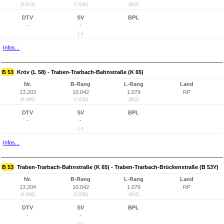
(6.674)
(7.638)
(902)
DTV
SV
BPL
-
-
(-)
Infos...
B 53
Kröv (L 58) - Traben-Trarbach-Bahnstraße (K 65)
Nr.
B-Rang
L-Rang
Land
13.203
10.042
1.079
RP
(6.695)
(7.638)
(902)
DTV
SV
BPL
-
-
(-)
Infos...
B 53
Traben-Trarbach-Bahnstraße (K 65) - Traben-Trarbach-Brückenstraße (B 53Y)
Nr.
B-Rang
L-Rang
Land
13.204
10.042
1.079
RP
(6.696)
(7.638)
(902)
DTV
SV
BPL
-
-
(-)