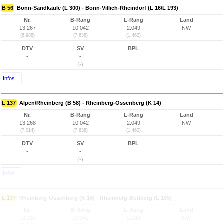
B 56
Bonn-Sandkaule (L 300) - Bonn-Villich-Rheindorf (L 16/L 193)
Nr.
B-Rang
L-Rang
Land
13.267
10.042
2.049
NW
(6.988)
(7.638)
(1.462)
DTV
SV
BPL
-
-
(-)
Infos...
L 137
Alpen/Rheinberg (B 58) - Rheinberg-Ossenberg (K 14)
Nr.
B-Rang
L-Rang
Land
13.268
10.042
2.049
NW
(7.014)
(7.638)
(1.462)
DTV
SV
BPL
-
-
(-)
Infos...
L 137
Rheinberg-Ossenberg (K 14) - Rheinberg-Budberg (L 155)
Nr.
B-Rang
L-Rang
Land
13.269
10.042
2.049
NW