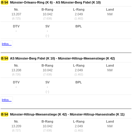
B 54
Münster-Orleans-Ring (K 6) - AS Münster-Berg Fidel (K 10)
Nr.
B-Rang
L-Rang
Land
13.207
10.042
2.049
NW
(6.725)
(7.638)
(1.462)
DTV
SV
BPL
-
-
(-)
Infos...
B 54
AS Münster-Berg Fidel (K 10) - Münster-Hiltrup-Meesenstiege (K 42)
Nr.
B-Rang
L-Rang
Land
13.208
10.042
2.049
NW
(6.726)
(7.638)
(1.462)
DTV
SV
BPL
-
-
(-)
Infos...
B 54
Münster-Hiltrup-Meesenstiege (K 42) - Münster-Hiltrup-Hansestraße (K 11)
Nr.
B-Rang
L-Rang
Land
13.209
10.042
2.049
NW
(6.727)
(7.638)
(1.462)