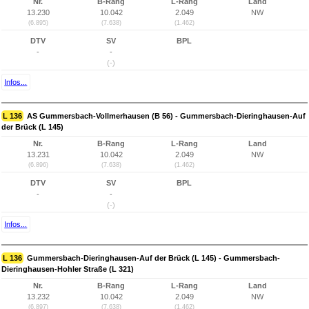
Nr.
B-Rang
L-Rang
Land
13.230
10.042
2.049
NW
(6.895)
(7.638)
(1.462)
DTV
SV
BPL
-
-
(-)
Infos...
L 136
AS Gummersbach-Vollmerhausen (B 56) - Gummersbach-Dieringhausen-Auf
der Brück (L 145)
Nr.
B-Rang
L-Rang
Land
13.231
10.042
2.049
NW
(6.896)
(7.638)
(1.462)
DTV
SV
BPL
-
-
(-)
Infos...
L 136
Gummersbach-Dieringhausen-Auf der Brück (L 145) - Gummersbach-
Dieringhausen-Hohler Straße (L 321)
Nr.
B-Rang
L-Rang
Land
13.232
10.042
2.049
NW
(6.897)
(7.638)
(1.462)