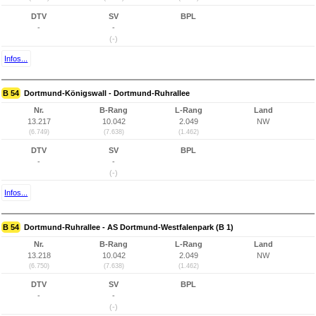
DTV
SV
BPL
-
-
(-)
Infos...
B 54
Dortmund-Königswall - Dortmund-Ruhrallee
Nr.
B-Rang
L-Rang
Land
13.217
10.042
2.049
NW
(6.749)
(7.638)
(1.462)
DTV
SV
BPL
-
-
(-)
Infos...
B 54
Dortmund-Ruhrallee - AS Dortmund-Westfalenpark (B 1)
Nr.
B-Rang
L-Rang
Land
13.218
10.042
2.049
NW
(6.750)
(7.638)
(1.462)
DTV
SV
BPL
-
-
(-)