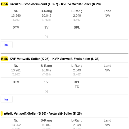
B 56
Kreuzau-Stockheim-Süd (L 327) - KVP Vettweiß-Soller (K 28)
Nr.
B-Rang
L-Rang
Land
13.260
10.042
2.049
NW
(6.959)
(7.638)
(1.462)
DTV
SV
BPL
-
-
(-)
Infos...
B 56
KVP Vettweiß-Soller (K 28) - KVP Vettweiß-Froitzheim (L 33)
Nr.
B-Rang
L-Rang
Land
13.261
10.042
2.049
NW
(6.960)
(7.638)
(1.462)
DTV
SV
BPL
-
-
FD
(-)
Infos...
nördl. Vettweiß-Soller (B 56) - Vettweiß-Soller (K 28)
Nr.
B-Rang
L-Rang
Land
13.262
10.042
2.049
NW