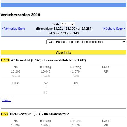
Verkehrszahlen 2019
Seite
< Vorherige Seite
(Ergebnisse
13.201
-
13.300
von
14.284
Nächste Seite >
auf
Seite 133 von 143
)
Abschnitt
L 151
AS Reinsfeld (L 148) - Hermeskeil-Höfchen (B 407)
Nr.
B-Rang
L-Rang
Land
13.201
10.042
1.079
RP
(6.670)
(7.638)
(902)
DTV
SV
BPL
-
-
(-)
Infos...
B 53
Trier-Biewer (K 5) - AS Trier-Hafenstraße
Nr.
B-Rang
L-Rang
Land
13.202
10.042
1.079
RP