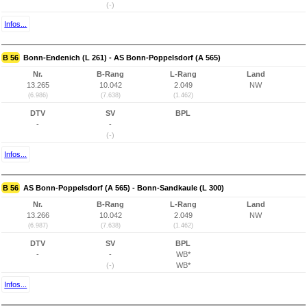
(-)
Infos...
B 56
Bonn-Endenich (L 261) - AS Bonn-Poppelsdorf (A 565)
Nr.
B-Rang
L-Rang
Land
13.265
10.042
2.049
NW
(6.986)
(7.638)
(1.462)
DTV
SV
BPL
-
-
(-)
Infos...
B 56
AS Bonn-Poppelsdorf (A 565) - Bonn-Sandkaule (L 300)
Nr.
B-Rang
L-Rang
Land
13.266
10.042
2.049
NW
(6.987)
(7.638)
(1.462)
DTV
SV
BPL
-
-
WB*
(-)
WB*
Infos...