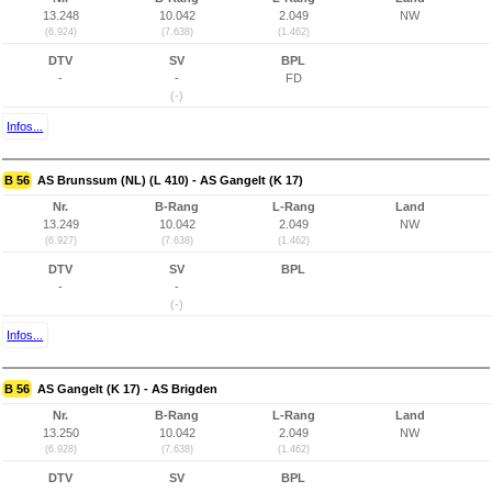
13.248
10.042
2.049
NW
(6.924)
(7.638)
(1.462)
DTV
SV
BPL
-
-
FD
(-)
Infos...
B 56
AS Brunssum (NL) (L 410) - AS Gangelt (K 17)
Nr.
B-Rang
L-Rang
Land
13.249
10.042
2.049
NW
(6.927)
(7.638)
(1.462)
DTV
SV
BPL
-
-
(-)
Infos...
B 56
AS Gangelt (K 17) - AS Brigden
Nr.
B-Rang
L-Rang
Land
13.250
10.042
2.049
NW
(6.928)
(7.638)
(1.462)
DTV
SV
BPL