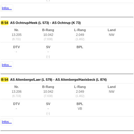
Infos...
B 54
AS Ochtrup/Heek (L 573) - AS Ochtrup (K 73)
Nr.
B-Rang
L-Rang
Land
13.205
10.042
2.049
NW
(6.711)
(7.638)
(1.462)
DTV
SV
BPL
-
-
(-)
Infos...
B 54
AS Altenberge/Laer (L 579) - AS Altenberge/Havixbeck (L 874)
Nr.
B-Rang
L-Rang
Land
13.206
10.042
2.049
NW
(6.719)
(7.638)
(1.462)
DTV
SV
BPL
-
-
VB
(-)
Infos...