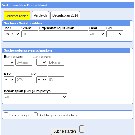
Verkehrszahlen Deutschland
Vergleich
Bedarfsplan 2016
Verkehrszahlen
Suchen - Verkehszahlen
Jahr
Straße
Ort|Zählstelle|TK-Blatt
Land
BPL
Suchergebnisse einschränken
Bundesrang Landesrang
|
DTV SV
|
Bedarfsplan (BPL)-Projekttyp
Infos anzeigen
Suchbegriffe hervorheben