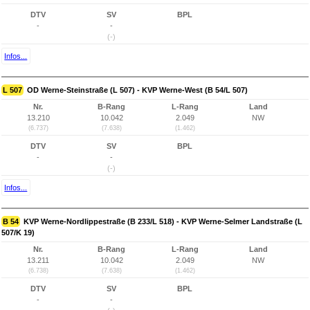
DTV
SV
BPL
-
-
(-)
Infos...
L 507
OD Werne-Steinstraße (L 507) - KVP Werne-West (B 54/L 507)
Nr.
B-Rang
L-Rang
Land
13.210
10.042
2.049
NW
(6.737)
(7.638)
(1.462)
DTV
SV
BPL
-
-
(-)
Infos...
B 54
KVP Werne-Nordlippestraße (B 233/L 518) - KVP Werne-Selmer Landstraße (L
507/K 19)
Nr.
B-Rang
L-Rang
Land
13.211
10.042
2.049
NW
(6.738)
(7.638)
(1.462)
DTV
SV
BPL
-
-