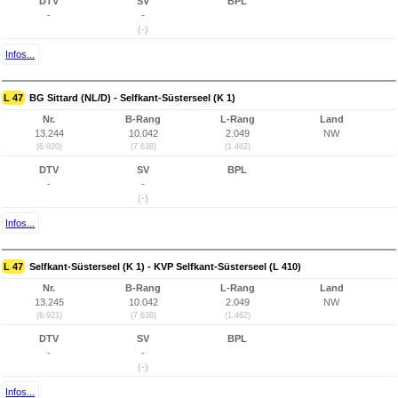
DTV
SV
BPL
-
-
(-)
Infos...
L 47
BG Sittard (NL/D) - Selfkant-Süsterseel (K 1)
Nr.
B-Rang
L-Rang
Land
13.244
10.042
2.049
NW
(6.920)
(7.638)
(1.462)
DTV
SV
BPL
-
-
(-)
Infos...
L 47
Selfkant-Süsterseel (K 1) - KVP Selfkant-Süsterseel (L 410)
Nr.
B-Rang
L-Rang
Land
13.245
10.042
2.049
NW
(6.921)
(7.638)
(1.462)
DTV
SV
BPL
-
-
(-)
Infos...