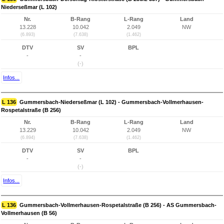
Niederseßmar (L 102)
Nr.
B-Rang
L-Rang
Land
13.228
10.042
2.049
NW
(6.893)
(7.638)
(1.462)
DTV
SV
BPL
-
-
(-)
Infos...
L 136
Gummersbach-Niederseßmar (L 102) - Gummersbach-Vollmerhausen-
Rospetalstraße (B 256)
Nr.
B-Rang
L-Rang
Land
13.229
10.042
2.049
NW
(6.894)
(7.638)
(1.462)
DTV
SV
BPL
-
-
(-)
Infos...
L 136
Gummersbach-Vollmerhausen-Rospetalstraße (B 256) - AS Gummersbach-
Vollmerhausen (B 56)