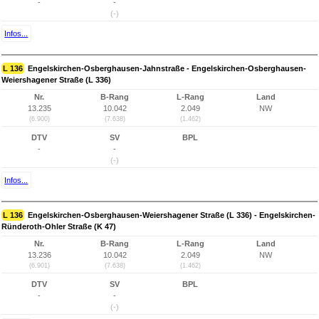
-
-
(-)
Infos...
L 136
Engelskirchen-Osberghausen-Jahnstraße - Engelskirchen-Osberghausen-
Weiershagener Straße (L 336)
Nr.
B-Rang
L-Rang
Land
13.235
10.042
2.049
NW
(6.900)
(7.638)
(1.462)
DTV
SV
BPL
-
-
(-)
Infos...
L 136
Engelskirchen-Osberghausen-Weiershagener Straße (L 336) - Engelskirchen-
Ründeroth-Ohler Straße (K 47)
Nr.
B-Rang
L-Rang
Land
13.236
10.042
2.049
NW
(6.901)
(7.638)
(1.462)
DTV
SV
BPL
-
-
(-)