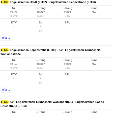
L 136
Engelskirchen-Hardt (L 302) - Engelskirchen-Leppestraße (L 306)
Nr.
B-Rang
L-Rang
Land
13.239
10.042
2.049
NW
(6.904)
(7.638)
(1.462)
DTV
SV
BPL
-
-
(-)
Infos...
L 136
Engelskirchen-Leppestraße (L 306) - KVP Engelskirchen-Grünscheid-
Wohlandstraße
Nr.
B-Rang
L-Rang
Land
13.240
10.042
2.049
NW
(6.905)
(7.638)
(1.462)
DTV
SV
BPL
-
-
(-)
Infos...
L 136
KVP Engelskirchen-Grünscheid-Wohlandstraße - Engelskirchen-Loope-
Bruchstraße (L 153)
Nr.
B-Rang
L-Rang
Land