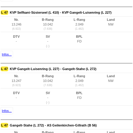
L 47
KVP Selfkant-Süsterseel (L 410) - KVP Gangelt-Luisenring (L 227)
Nr.
B-Rang
L-Rang
Land
13.246
10.042
2.049
NW
(6.922)
(7.638)
(1.462)
DTV
SV
BPL
-
-
FD
(-)
Infos...
L 47
KVP Gangelt-Luisenring (L 227) - Gangelt-Stahe (L 272)
Nr.
B-Rang
L-Rang
Land
13.247
10.042
2.049
NW
(6.923)
(7.638)
(1.462)
DTV
SV
BPL
-
-
FD
(-)
Infos...
L 47
Gangelt-Stahe (L 272) - AS Geilenkirchen-Gillrath (B 56)
Nr.
B-Rang
L-Rang
Land