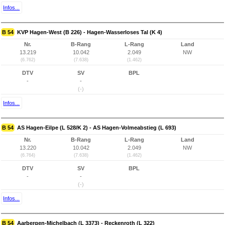
Infos...
B 54
KVP Hagen-West (B 226) - Hagen-Wasserloses Tal (K 4)
Nr.
B-Rang
L-Rang
Land
13.219
10.042
2.049
NW
(6.762)
(7.638)
(1.462)
DTV
SV
BPL
-
-
(-)
Infos...
B 54
AS Hagen-Eilpe (L 528/K 2) - AS Hagen-Volmeabstieg (L 693)
Nr.
B-Rang
L-Rang
Land
13.220
10.042
2.049
NW
(6.764)
(7.638)
(1.462)
DTV
SV
BPL
-
-
(-)
Infos...
B 54
Aarbergen-Michelbach (L 3373) - Reckenroth (L 322)