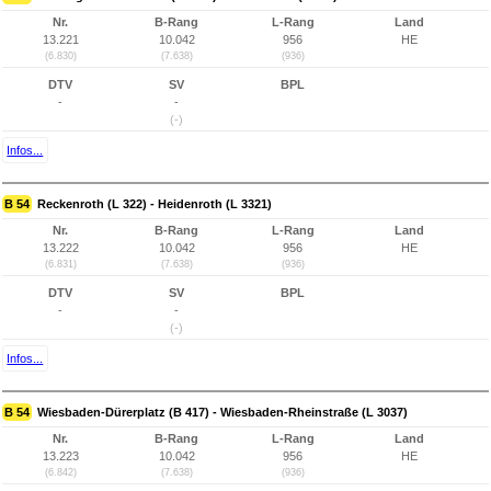
Nr.
B-Rang
L-Rang
Land
13.221
10.042
956
HE
(6.830)
(7.638)
(936)
DTV
SV
BPL
-
-
(-)
Infos...
B 54
Reckenroth (L 322) - Heidenroth (L 3321)
Nr.
B-Rang
L-Rang
Land
13.222
10.042
956
HE
(6.831)
(7.638)
(936)
DTV
SV
BPL
-
-
(-)
Infos...
B 54
Wiesbaden-Dürerplatz (B 417) - Wiesbaden-Rheinstraße (L 3037)
Nr.
B-Rang
L-Rang
Land
13.223
10.042
956
HE
(6.842)
(7.638)
(936)