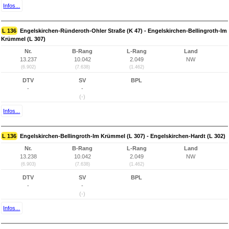
Infos...
L 136
Engelskirchen-Ründeroth-Ohler Straße (K 47) - Engelskirchen-Bellingroth-Im
Krümmel (L 307)
Nr.
B-Rang
L-Rang
Land
13.237
10.042
2.049
NW
(6.902)
(7.638)
(1.462)
DTV
SV
BPL
-
-
(-)
Infos...
L 136
Engelskirchen-Bellingroth-Im Krümmel (L 307) - Engelskirchen-Hardt (L 302)
Nr.
B-Rang
L-Rang
Land
13.238
10.042
2.049
NW
(6.903)
(7.638)
(1.462)
DTV
SV
BPL
-
-
(-)
Infos...