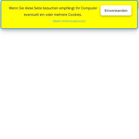
Diese Seite wird nicht mehr aktualisiert.
Zur neuen Seite
Wenn Sie diese Seite besuchen empfängt Ihr Computer
Einverstanden
eventuell ein oder mehrere Cookies.
Mehr Informationen