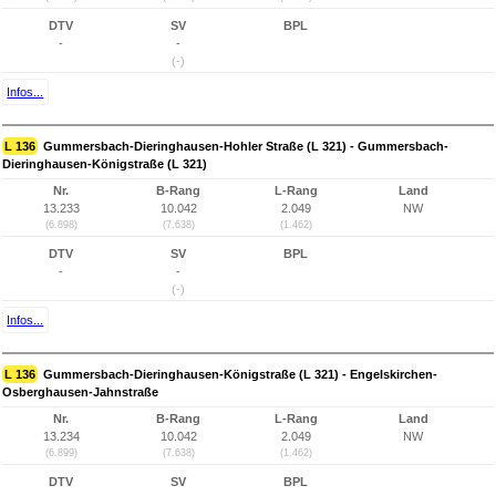
DTV
SV
BPL
-
-
(-)
Infos...
L 136
Gummersbach-Dieringhausen-Hohler Straße (L 321) - Gummersbach-
Dieringhausen-Königstraße (L 321)
Nr.
B-Rang
L-Rang
Land
13.233
10.042
2.049
NW
(6.898)
(7.638)
(1.462)
DTV
SV
BPL
-
-
(-)
Infos...
L 136
Gummersbach-Dieringhausen-Königstraße (L 321) - Engelskirchen-
Osberghausen-Jahnstraße
Nr.
B-Rang
L-Rang
Land
13.234
10.042
2.049
NW
(6.899)
(7.638)
(1.462)
DTV
SV
BPL