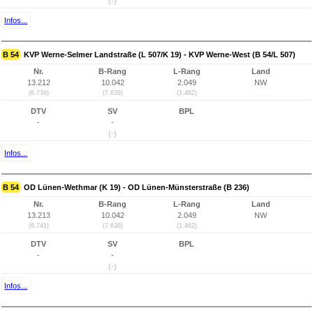
(-)
Infos...
B 54
KVP Werne-Selmer Landstraße (L 507/K 19) - KVP Werne-West (B 54/L 507)
Nr.
B-Rang
L-Rang
Land
13.212
10.042
2.049
NW
(6.739)
(7.638)
(1.462)
DTV
SV
BPL
-
-
(-)
Infos...
B 54
OD Lünen-Wethmar (K 19) - OD Lünen-Münsterstraße (B 236)
Nr.
B-Rang
L-Rang
Land
13.213
10.042
2.049
NW
(6.741)
(7.638)
(1.462)
DTV
SV
BPL
-
-
(-)
Infos...