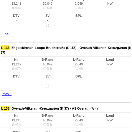
13.241
10.042
2.049
NW
(6.906)
(7.638)
(1.462)
DTV
SV
BPL
-
-
(-)
Infos...
L 136
Engelskirchen-Loope-Bruchstraße (L 153) - Overath-Vilkerath-Kreuzgarten (K
37)
Nr.
B-Rang
L-Rang
Land
13.242
10.042
2.049
NW
(6.907)
(7.638)
(1.462)
DTV
SV
BPL
-
-
(-)
Infos...
L 136
Overath-Vilkerath-Kreuzgarten (K 37) - AS Overath (A 4)
Nr.
B-Rang
L-Rang
Land
13.243
10.042
2.049
NW
(6.908)
(7.638)
(1.462)