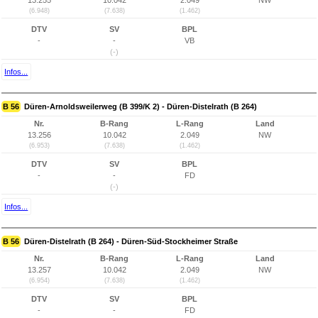
13.255
10.042
2.049
NW
(6.948)
(7.638)
(1.462)
DTV
SV
BPL
-
-
VB
(-)
Infos...
B 56
Düren-Arnoldsweilerweg (B 399/K 2) - Düren-Distelrath (B 264)
Nr.
B-Rang
L-Rang
Land
13.256
10.042
2.049
NW
(6.953)
(7.638)
(1.462)
DTV
SV
BPL
-
-
FD
(-)
Infos...
B 56
Düren-Distelrath (B 264) - Düren-Süd-Stockheimer Straße
Nr.
B-Rang
L-Rang
Land
13.257
10.042
2.049
NW
(6.954)
(7.638)
(1.462)
DTV
SV
BPL
-
-
FD