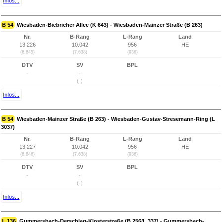
Infos...
B 54
Wiesbaden-Biebricher Allee (K 643) - Wiesbaden-Mainzer Straße (B 263)
Nr.
B-Rang
L-Rang
Land
13.226
10.042
956
HE
(6.845)
(7.638)
(936)
DTV
SV
BPL
-
-
(-)
Infos...
B 54
Wiesbaden-Mainzer Straße (B 263) - Wiesbaden-Gustav-Stresemann-Ring (L
3037)
Nr.
B-Rang
L-Rang
Land
13.227
10.042
956
HE
(6.846)
(7.638)
(936)
DTV
SV
BPL
-
-
(-)
Infos...
L 136
Gummersbach-Derschlag-Klosterstraße (B 256/L 337) - Gummersbach-