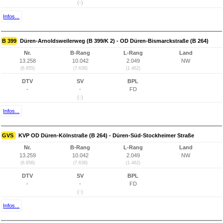
(-)
Infos...
B 399
Düren-Arnoldsweilerweg (B 399/K 2) - OD Düren-Bismarckstraße (B 264)
Nr.
B-Rang
L-Rang
Land
13.258
10.042
2.049
NW
(6.955)
(7.638)
(1.462)
DTV
SV
BPL
-
-
FD
(-)
Infos...
GVS
KVP OD Düren-Kölnstraße (B 264) - Düren-Süd-Stockheimer Straße
Nr.
B-Rang
L-Rang
Land
13.259
10.042
2.049
NW
(6.956)
(7.638)
(1.462)
DTV
SV
BPL
-
-
FD
(-)
Infos...