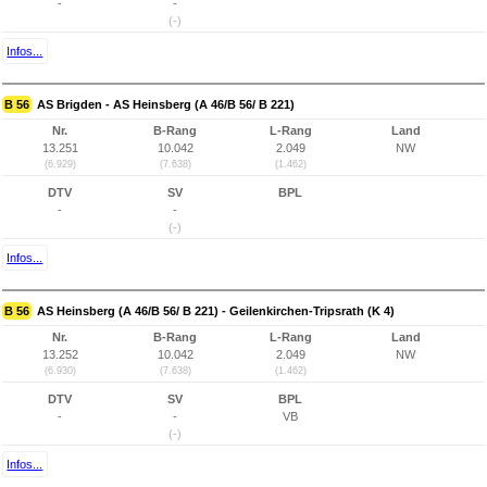
-
-
(-)
Infos...
B 56
AS Brigden - AS Heinsberg (A 46/B 56/ B 221)
Nr.
B-Rang
L-Rang
Land
13.251
10.042
2.049
NW
(6.929)
(7.638)
(1.462)
DTV
SV
BPL
-
-
(-)
Infos...
B 56
AS Heinsberg (A 46/B 56/ B 221) - Geilenkirchen-Tripsrath (K 4)
Nr.
B-Rang
L-Rang
Land
13.252
10.042
2.049
NW
(6.930)
(7.638)
(1.462)
DTV
SV
BPL
-
-
VB
(-)
Infos...