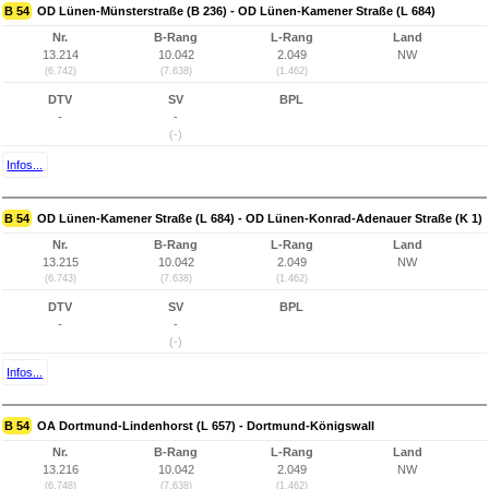
B 54
OD Lünen-Münsterstraße (B 236) - OD Lünen-Kamener Straße (L 684)
Nr.
B-Rang
L-Rang
Land
13.214
10.042
2.049
NW
(6.742)
(7.638)
(1.462)
DTV
SV
BPL
-
-
(-)
Infos...
B 54
OD Lünen-Kamener Straße (L 684) - OD Lünen-Konrad-Adenauer Straße (K 1)
Nr.
B-Rang
L-Rang
Land
13.215
10.042
2.049
NW
(6.743)
(7.638)
(1.462)
DTV
SV
BPL
-
-
(-)
Infos...
B 54
OA Dortmund-Lindenhorst (L 657) - Dortmund-Königswall
Nr.
B-Rang
L-Rang
Land
13.216
10.042
2.049
NW
(6.748)
(7.638)
(1.462)