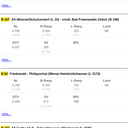
Infos...
B 167
AS Wriezen/Schulzendorf (L 33) - nördl. Bad Freienwalde (Oder) (B 158)
Nr.
B-Rang
L-Rang
Land
9.765
8.164
263
BB
(9.098)
(5.765)
(147)
DTV
SV
BPL
6.057
285
(4,7%)
Infos...
B 62
Friedewald - Philippsthal (Werra)-Heimboldshausen (L 3172)
Nr.
B-Rang
L-Rang
Land
9.766
8.165
781
HE
(7.310)
(5.766)
(763)
DTV
SV
BPL
6.054
672
WB
(11,1%)
Infos...