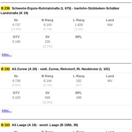
B 236
Schwerte-Ergste-Ruhrtalstraße (L 675) - Iserlohn-Stübbeken-Schälker
Landstraße (K 19)
Nr.
B-Rang
L-Rang
Land
9.737
8.143
1.828
NW
(10.608)
(5.744)
(1.242)
DTV
SV
BPL
6.106
226
(3,7%)
Infos...
B 192
AS Zurow (A 20) - südl. Zurow, Reinstorf, Ri. Neukloster (L 101)
Nr.
B-Rang
L-Rang
Land
9.738
8.144
182
MV
(9.822)
(5.745)
(117)
DTV
SV
BPL
6.103
568
WB
(9,3%)
Infos...
B 103
AS Laage (A 19) - westl. Laage (B 108/L 39)