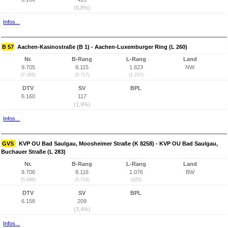
(6,8%)
Infos...
B 57
Aachen-Kasinostraße (B 1) - Aachen-Luxemburger Ring (L 260)
Nr.
B-Rang
L-Rang
Land
9.705
8.115
1.823
NW
(7.065)
(5.717)
(1.237)
DTV
SV
BPL
6.160
117
(1,9%)
Infos...
GVS
KVP OU Bad Saulgau, Moosheimer Straße (K 8258) - KVP OU Bad Saulgau,
Buchauer Straße (L 283)
Nr.
B-Rang
L-Rang
Land
9.706
8.116
1.076
BW
(5.698)
(5.718)
(925)
DTV
SV
BPL
6.158
209
(3,4%)
Infos...