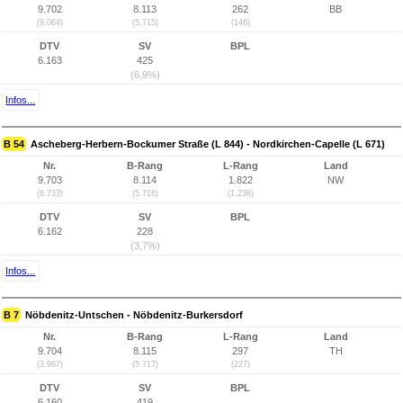
9.702
8.113
262
BB
(9.064)
(5.715)
(146)
DTV
SV
BPL
6.163
425
(6,9%)
Infos...
B 54
Ascheberg-Herbern-Bockumer Straße (L 844) - Nordkirchen-Capelle (L 671)
Nr.
B-Rang
L-Rang
Land
9.703
8.114
1.822
NW
(6.733)
(5.716)
(1.236)
DTV
SV
BPL
6.162
228
(3,7%)
Infos...
B 7
Nöbdenitz-Untschen - Nöbdenitz-Burkersdorf
Nr.
B-Rang
L-Rang
Land
9.704
8.115
297
TH
(3.967)
(5.717)
(227)
DTV
SV
BPL
6.160
419