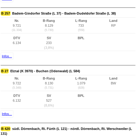
B 257
Badem-Gindorfer Straße (L 37) - Badem-Dudeldofer Straße (L 38)
Nr.
B-Rang
L-Rang
Land
9.721
8.129
733
RP
(11.334)
(5.730)
(559)
DTV
SV
BPL
6.134
233
(3,8%)
Infos...
B 27
Elztal (K 3970) - Buchen (Odenwald) (L 584)
Nr.
B-Rang
L-Rang
Land
9.722
8.130
1.079
BW
(5.349)
(5.731)
(928)
DTV
SV
BPL
6.132
527
(8,6%)
Infos...
B 420
südl. Dörrenbach, Ri. Fürth (L 121) - nördl. Dörrenbach, Ri. Werschweiler (L
131)