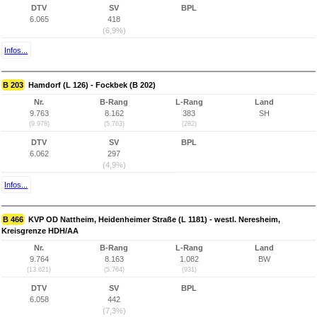
DTV
SV
BPL
6.065
418
(6,9%)
Infos...
B 203
Hamdorf (L 126) - Fockbek (B 202)
Nr.
B-Rang
L-Rang
Land
9.763
8.162
383
SH
(9.978)
(5.763)
(282)
DTV
SV
BPL
6.062
297
(4,9%)
Infos...
B 466
KVP OD Nattheim, Heidenheimer Straße (L 1181) - westl. Neresheim,
Kreisgrenze HDH/AA
Nr.
B-Rang
L-Rang
Land
9.764
8.163
1.082
BW
(13.621)
(5.764)
(931)
DTV
SV
BPL
6.058
442
(7,3%)