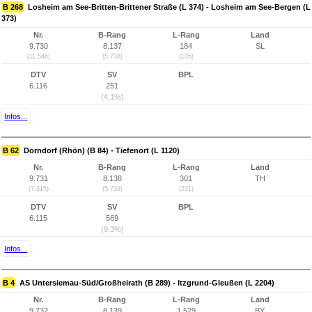
B 268
Losheim am See-Britten-Brittener Straße (L 374) - Losheim am See-Bergen (L
373)
Nr.
B-Rang
L-Rang
Land
9.730
8.137
184
SL
(11.546)
(5.738)
(105)
DTV
SV
BPL
6.116
251
(4,1%)
Infos...
B 62
Dorndorf (Rhön) (B 84) - Tiefenort (L 1120)
Nr.
B-Rang
L-Rang
Land
9.731
8.138
301
TH
(7.315)
(5.739)
(231)
DTV
SV
BPL
6.115
569
(9,3%)
Infos...
B 4
AS Untersiemau-Süd/Großheirath (B 289) - Itzgrund-Gleußen (L 2204)
Nr.
B-Rang
L-Rang
Land
9.732
8.139
1.529
BY