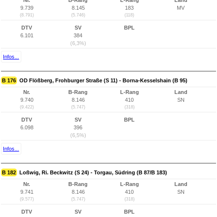
Nr.
B-Rang
L-Rang
Land
9.739
8.145
183
MV
(8.791)
(5.746)
(118)
DTV
SV
BPL
6.101
384
(6,3%)
Infos...
B 176
OD Flößberg, Frohburger Straße (S 11) - Borna-Kesselshain (B 95)
Nr.
B-Rang
L-Rang
Land
9.740
8.146
410
SN
(9.422)
(5.747)
(318)
DTV
SV
BPL
6.098
396
(6,5%)
Infos...
B 182
Loßwig, Ri. Beckwitz (S 24) - Torgau, Südring (B 87/B 183)
Nr.
B-Rang
L-Rang
Land
9.741
8.146
410
SN
(9.577)
(5.747)
(318)
DTV
SV
BPL