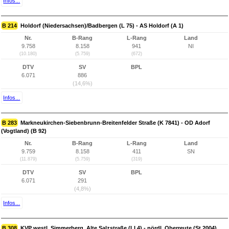
Infos...
B 214
Holdorf (Niedersachsen)/Badbergen (L 75) - AS Holdorf (A 1)
Nr.
B-Rang
L-Rang
Land
9.758
8.158
941
NI
(10.180)
(5.759)
(672)
DTV
SV
BPL
6.071
886
(14,6%)
Infos...
B 283
Markneukirchen-Siebenbrunn-Breitenfelder Straße (K 7841) - OD Adorf
(Vogtland) (B 92)
Nr.
B-Rang
L-Rang
Land
9.759
8.158
411
SN
(11.879)
(5.759)
(319)
DTV
SV
BPL
6.071
291
(4,8%)
Infos...
B 308
KVP westl. Simmerberg, Alte Salzstraße (LI 4) - nördl. Oberreute (St 2004)