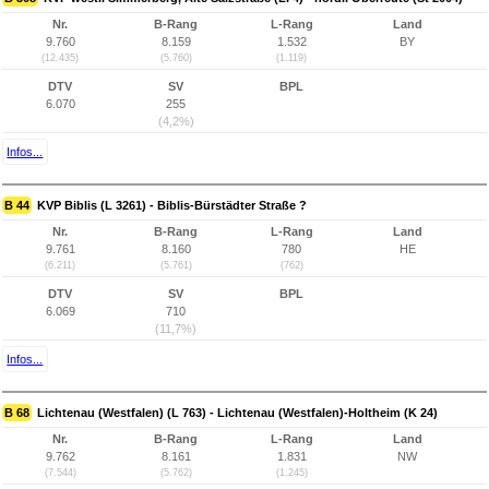
Nr.
B-Rang
L-Rang
Land
9.760
8.159
1.532
BY
(12.435)
(5.760)
(1.119)
DTV
SV
BPL
6.070
255
(4,2%)
Infos...
B 44
KVP Biblis (L 3261) - Biblis-Bürstädter Straße ?
Nr.
B-Rang
L-Rang
Land
9.761
8.160
780
HE
(6.211)
(5.761)
(762)
DTV
SV
BPL
6.069
710
(11,7%)
Infos...
B 68
Lichtenau (Westfalen) (L 763) - Lichtenau (Westfalen)-Holtheim (K 24)
Nr.
B-Rang
L-Rang
Land
9.762
8.161
1.831
NW
(7.544)
(5.762)
(1.245)