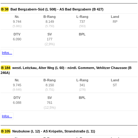
B 38
Bad Bergzabern-Süd (L 508) - AS Bad Bergzabern (B 427)
Nr.
B-Rang
L-Rang
Land
9.744
8.149
737
RP
(5.881)
(5.750)
(563)
DTV
SV
BPL
6.090
177
(2,9%)
Infos...
B 184
westl. Leitzkau, Alter Weg (L 60) - nördl. Gommern, Vehlitzer Chaussee (B
246A)
Nr.
B-Rang
L-Rang
Land
9.745
8.150
341
ST
(9.646)
(5.751)
(276)
DTV
SV
BPL
6.088
761
(12,5%)
Infos...
B 105
Neubukow (L 12) - AS Kröpelin, Strandstraße (L 11)