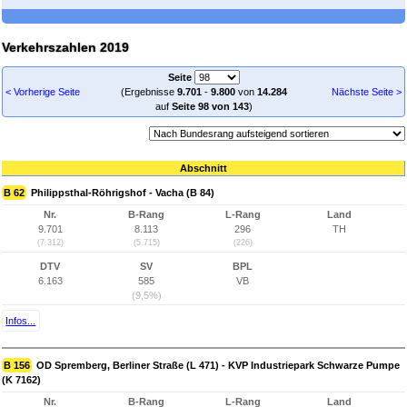
Verkehrszahlen 2019
Seite
< Vorherige Seite
(Ergebnisse
9.701
-
9.800
von
14.284
Nächste Seite >
auf
Seite 98 von 143
)
Abschnitt
B 62
Philippsthal-Röhrigshof - Vacha (B 84)
Nr.
B-Rang
L-Rang
Land
9.701
8.113
296
TH
(7.312)
(5.715)
(226)
DTV
SV
BPL
6.163
585
VB
(9,5%)
Infos...
B 156
OD Spremberg, Berliner Straße (L 471) - KVP Industriepark Schwarze Pumpe
(K 7162)
Nr.
B-Rang
L-Rang
Land