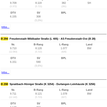
9.709
8.119
382
SH
(3.372)
(5.721)
(281)
DTV
SV
BPL
6.155
308
(5,0%)
Infos...
B 294
Freudenstadt-Wildbader Straße (L 405) - AS Freudenstadt-Ost (B 28)
Nr.
B-Rang
L-Rang
Land
9.710
8.120
1.077
BW
(12.063)
(5.722)
(926)
DTV
SV
BPL
6.151
590
(9,6%)
Infos...
B 298
Spraitbach-Höniger Straße (K 3254) - Durlangen-Leinhäusle (K 3256)
Nr.
B-Rang
L-Rang
Land
9.711
8.121
1.078
BW
(12.142)
(5.723)
(927)
DTV
SV
BPL