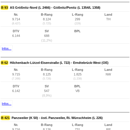
B 93
AS Größnitz-Nord (L 2466) - Gößnitz/Ponitz (L 1354/L 1358)
Nr.
B-Rang
L-Rang
Land
9.714
8.124
299
TH
(8.427)
(5.725)
(229)
DTV
SV
BPL
6.144
688
(11,2%)
Infos...
B 62
Hilchenbach-Lützel-Eisenstraße (L 722) - Erndtebrück-West (OE)
Nr.
B-Rang
L-Rang
Land
9.715
8.125
1.825
NW
(7.268)
(5.726)
(1.239)
DTV
SV
BPL
6.142
547
VB
(8,9%)
Infos...
B 421
Panzweiler (K 50) - östl. Panzweiler, Ri. Wünschheim (L 226)
Nr.
B-Rang
L-Rang
Land
9.716
8.126
731
RP