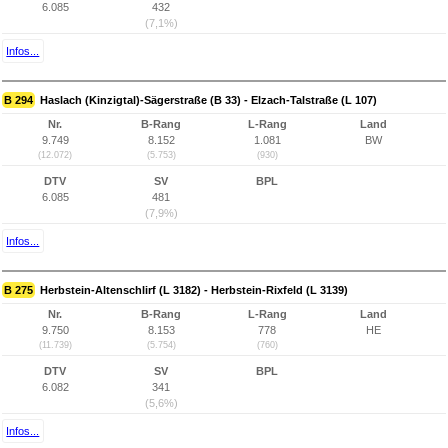
6.085
432
(7,1%)
Infos...
B 294
Haslach (Kinzigtal)-Sägerstraße (B 33) - Elzach-Talstraße (L 107)
Nr.
B-Rang
L-Rang
Land
9.749
8.152
1.081
BW
(12.072)
(5.753)
(930)
DTV
SV
BPL
6.085
481
(7,9%)
Infos...
B 275
Herbstein-Altenschlirf (L 3182) - Herbstein-Rixfeld (L 3139)
Nr.
B-Rang
L-Rang
Land
9.750
8.153
778
HE
(11.739)
(5.754)
(760)
DTV
SV
BPL
6.082
341
(5,6%)
Infos...