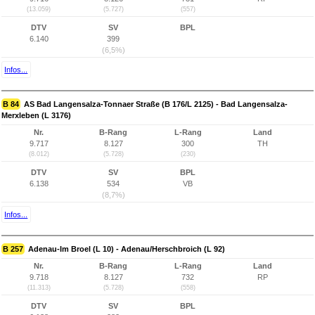
(13.059)
(5.727)
(557)
DTV
SV
BPL
6.140
399
(6,5%)
Infos...
B 84
AS Bad Langensalza-Tonnaer Straße (B 176/L 2125) - Bad Langensalza-
Merxleben (L 3176)
Nr.
B-Rang
L-Rang
Land
9.717
8.127
300
TH
(8.012)
(5.728)
(230)
DTV
SV
BPL
6.138
534
VB
(8,7%)
Infos...
B 257
Adenau-Im Broel (L 10) - Adenau/Herschbroich (L 92)
Nr.
B-Rang
L-Rang
Land
9.718
8.127
732
RP
(11.313)
(5.728)
(558)
DTV
SV
BPL