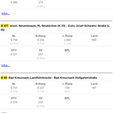
6.080
274
(4,5%)
Infos...
B 477
westl. Neuenbraum, Ri. Neukirchen (K 33) - Gohr, Josef-Schwartz-Straße (L
35)
Nr.
B-Rang
L-Rang
Land
9.756
8.156
1.830
NW
(13.854)
(5.757)
(1.244)
DTV
SV
BPL
6.077
267
(4,4%)
Infos...
B 48
Bad Kreuznach-Landfuhrbrücke - Bad Kreuznach-Hofgartenstraße
Nr.
B-Rang
L-Rang
Land
9.757
8.157
738
RP
(6.355)
(5.758)
(564)
DTV
SV
BPL
6.076
207
(3,4%)