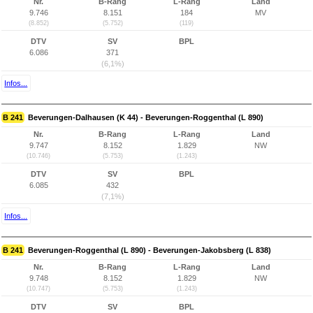
Nr.
B-Rang
L-Rang
Land
9.746
8.151
184
MV
(8.852)
(5.752)
(119)
DTV
SV
BPL
6.086
371
(6,1%)
Infos...
B 241
Beverungen-Dalhausen (K 44) - Beverungen-Roggenthal (L 890)
Nr.
B-Rang
L-Rang
Land
9.747
8.152
1.829
NW
(10.746)
(5.753)
(1.243)
DTV
SV
BPL
6.085
432
(7,1%)
Infos...
B 241
Beverungen-Roggenthal (L 890) - Beverungen-Jakobsberg (L 838)
Nr.
B-Rang
L-Rang
Land
9.748
8.152
1.829
NW
(10.747)
(5.753)
(1.243)
DTV
SV
BPL