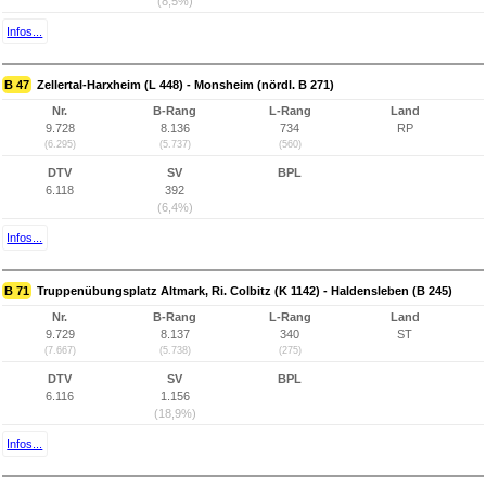
(8,5%)
Infos...
B 47
Zellertal-Harxheim (L 448) - Monsheim (nördl. B 271)
Nr.
B-Rang
L-Rang
Land
9.728
8.136
734
RP
(6.295)
(5.737)
(560)
DTV
SV
BPL
6.118
392
(6,4%)
Infos...
B 71
Truppenübungsplatz Altmark, Ri. Colbitz (K 1142) - Haldensleben (B 245)
Nr.
B-Rang
L-Rang
Land
9.729
8.137
340
ST
(7.667)
(5.738)
(275)
DTV
SV
BPL
6.116
1.156
(18,9%)
Infos...