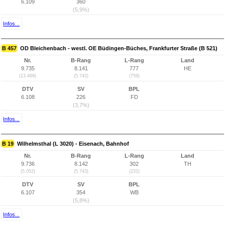
6.109
360
(5,9%)
Infos...
B 457
OD Bleichenbach - westl. OE Büdingen-Büches, Frankfurter Straße (B 521)
Nr.
B-Rang
L-Rang
Land
9.735
8.141
777
HE
(13.469)
(5.742)
(759)
DTV
SV
BPL
6.108
226
FD
(3,7%)
Infos...
B 19
Wilhelmsthal (L 3020) - Eisenach, Bahnhof
Nr.
B-Rang
L-Rang
Land
9.736
8.142
302
TH
(5.052)
(5.743)
(232)
DTV
SV
BPL
6.107
354
WB
(5,8%)
Infos...