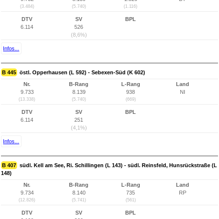
(3.484)
(5.740)
(1.116)
DTV
SV
BPL
6.114
526
(8,6%)
Infos...
B 445
östl. Opperhausen (L 592) - Sebexen-Süd (K 602)
Nr.
B-Rang
L-Rang
Land
9.733
8.139
938
NI
(13.338)
(5.740)
(669)
DTV
SV
BPL
6.114
251
(4,1%)
Infos...
B 407
südl. Kell am See, Ri. Schillingen (L 143) - südl. Reinsfeld, Hunsrückstraße (L
148)
Nr.
B-Rang
L-Rang
Land
9.734
8.140
735
RP
(12.826)
(5.741)
(561)
DTV
SV
BPL