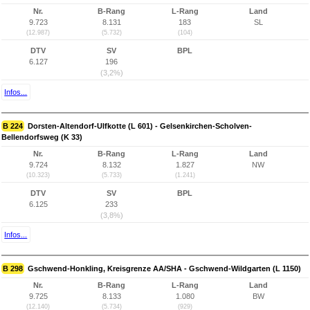
Nr.
B-Rang
L-Rang
Land
9.723
8.131
183
SL
(12.987)
(5.732)
(104)
DTV
SV
BPL
6.127
196
(3,2%)
Infos...
B 224
Dorsten-Altendorf-Ulfkotte (L 601) - Gelsenkirchen-Scholven-
Bellendorfsweg (K 33)
Nr.
B-Rang
L-Rang
Land
9.724
8.132
1.827
NW
(10.323)
(5.733)
(1.241)
DTV
SV
BPL
6.125
233
(3,8%)
Infos...
B 298
Gschwend-Honkling, Kreisgrenze AA/SHA - Gschwend-Wildgarten (L 1150)
Nr.
B-Rang
L-Rang
Land
9.725
8.133
1.080
BW
(12.140)
(5.734)
(929)