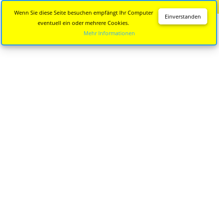
Diese Seite wird nicht mehr aktualisiert.
Zur neuen Seite
Wenn Sie diese Seite besuchen empfängt Ihr Computer
Einverstanden
eventuell ein oder mehrere Cookies.
Mehr Informationen