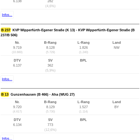
6.138
282
(4,6%)
Infos...
B 237
KVP Wipperfürth-Egener Straße (K 13) - KVP Wipperfürth-Egener Straße (B
237/B 506)
Nr.
B-Rang
L-Rang
Land
9.719
8.128
1.826
NW
(10.660)
(5.729)
(1.240)
DTV
SV
BPL
6.137
362
(5,9%)
Infos...
B 13
Gunzenhausen (B 466) - Aha (WUG 27)
Nr.
B-Rang
L-Rang
Land
9.720
8.129
1.527
BY
(4.617)
(5.730)
(1.114)
DTV
SV
BPL
6.134
773
(12,6%)
Infos...