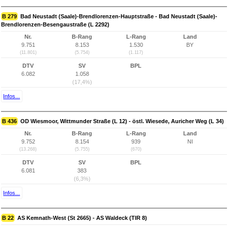
B 279
Bad Neustadt (Saale)-Brendlorenzen-Hauptstraße - Bad Neustadt (Saale)-
Brendlorenzen-Besengaustraße (L 2292)
Nr.
B-Rang
L-Rang
Land
9.751
8.153
1.530
BY
(11.801)
(5.754)
(1.117)
DTV
SV
BPL
6.082
1.058
(17,4%)
Infos...
B 436
OD Wiesmoor, Wittmunder Straße (L 12) - östl. Wiesede, Auricher Weg (L 34)
Nr.
B-Rang
L-Rang
Land
9.752
8.154
939
NI
(13.268)
(5.755)
(670)
DTV
SV
BPL
6.081
383
(6,3%)
Infos...
B 22
AS Kemnath-West (St 2665) - AS Waldeck (TIR 8)