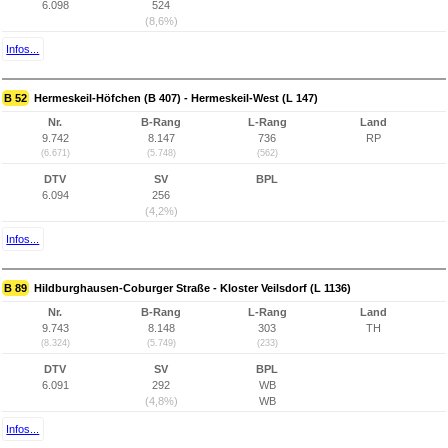
6.098
524
(8,6%)
Infos...
B 52
Hermeskeil-Höfchen (B 407) - Hermeskeil-West (L 147)
Nr.
B-Rang
L-Rang
Land
9.742
8.147
736
RP
(6.671)
(5.748)
(562)
DTV
SV
BPL
6.094
256
(4,2%)
Infos...
B 89
Hildburghausen-Coburger Straße - Kloster Veilsdorf (L 1136)
Nr.
B-Rang
L-Rang
Land
9.743
8.148
303
TH
(8.324)
(5.749)
(233)
DTV
SV
BPL
6.091
292
WB
(4,8%)
WB
Infos...