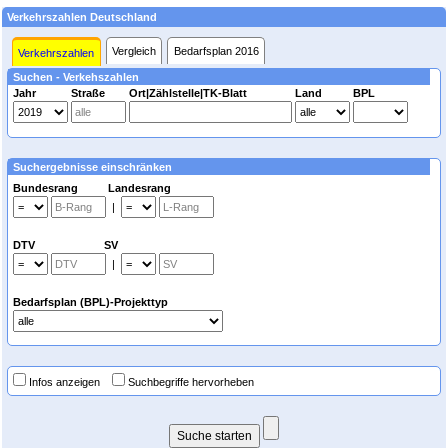
Verkehrszahlen Deutschland
Vergleich
Bedarfsplan 2016
Verkehrszahlen
Suchen - Verkehszahlen
Jahr
Straße
Ort|Zählstelle|TK-Blatt
Land
BPL
Suchergebnisse einschränken
Bundesrang Landesrang
|
DTV SV
|
Bedarfsplan (BPL)-Projekttyp
Infos anzeigen
Suchbegriffe hervorheben