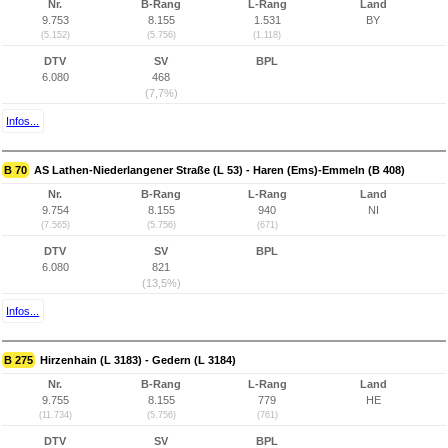
Nr.
B-Rang
L-Rang
Land
9.753
8.155
1.531
BY
(5.152)
(5.756)
(1.118)
DTV
SV
BPL
6.080
468
(7,7%)
Infos...
B 70
AS Lathen-Niederlangener Straße (L 53) - Haren (Ems)-Emmeln (B 408)
Nr.
B-Rang
L-Rang
Land
9.754
8.155
940
NI
(7.565)
(5.756)
(671)
DTV
SV
BPL
6.080
821
(13,5%)
Infos...
B 275
Hirzenhain (L 3183) - Gedern (L 3184)
Nr.
B-Rang
L-Rang
Land
9.755
8.155
779
HE
(11.734)
(5.756)
(761)
DTV
SV
BPL