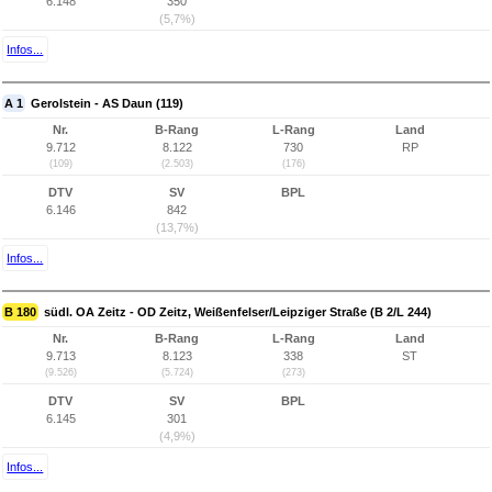
6.148
350
(5,7%)
Infos...
A 1
Gerolstein - AS Daun (119)
Nr.
B-Rang
L-Rang
Land
9.712
8.122
730
RP
(109)
(2.503)
(176)
DTV
SV
BPL
6.146
842
(13,7%)
Infos...
B 180
südl. OA Zeitz - OD Zeitz, Weißenfelser/Leipziger Straße (B 2/L 244)
Nr.
B-Rang
L-Rang
Land
9.713
8.123
338
ST
(9.526)
(5.724)
(273)
DTV
SV
BPL
6.145
301
(4,9%)
Infos...