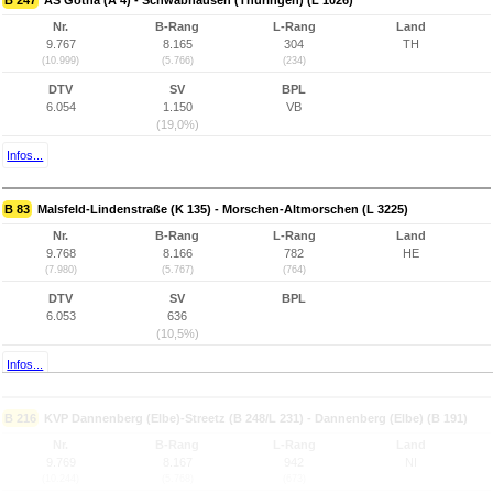
B 247
AS Gotha (A 4) - Schwabhausen (Thüringen) (L 1026)
Nr.
B-Rang
L-Rang
Land
9.767
8.165
304
TH
(10.999)
(5.766)
(234)
DTV
SV
BPL
6.054
1.150
VB
(19,0%)
Infos...
B 83
Malsfeld-Lindenstraße (K 135) - Morschen-Altmorschen (L 3225)
Nr.
B-Rang
L-Rang
Land
9.768
8.166
782
HE
(7.980)
(5.767)
(764)
DTV
SV
BPL
6.053
636
(10,5%)
Infos...
B 216
KVP Dannenberg (Elbe)-Streetz (B 248/L 231) - Dannenberg (Elbe) (B 191)
Nr.
B-Rang
L-Rang
Land
9.769
8.167
942
NI
(10.244)
(5.768)
(673)