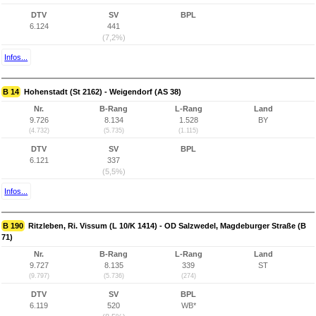
DTV
SV
BPL
6.124
441
(7,2%)
Infos...
B 14
Hohenstadt (St 2162) - Weigendorf (AS 38)
Nr.
B-Rang
L-Rang
Land
9.726
8.134
1.528
BY
(4.732)
(5.735)
(1.115)
DTV
SV
BPL
6.121
337
(5,5%)
Infos...
B 190
Ritzleben, Ri. Vissum (L 10/K 1414) - OD Salzwedel, Magdeburger Straße (B
71)
Nr.
B-Rang
L-Rang
Land
9.727
8.135
339
ST
(9.797)
(5.736)
(274)
DTV
SV
BPL
6.119
520
WB*