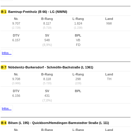
B 1
Barntrup-Frettholz (B 66) - LG (NW/NI)
Nr.
B-Rang
L-Rang
Land
9.707
8.117
1.824
NW
(2.729)
(5.719)
(1.238)
DTV
SV
BPL
6.157
548
VB
(8,9%)
FD
Infos...
B 7
Nöbdenitz-Burkersdorf - Schmölln-Bachstraße (L 1361)
Nr.
B-Rang
L-Rang
Land
9.708
8.118
298
TH
(3.968)
(5.720)
(228)
DTV
SV
BPL
6.156
431
(7,0%)
Infos...
B 4
Bilsen (L 195) - Quickborn/Hemdingen-Barmstedter Straße (L 111)
Nr.
B-Rang
L-Rang
Land