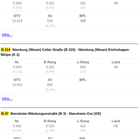
5.918
5.331
182
SN
(8.682)
(2.962)
(90)
DTV
SV
BPL
12.424
534
WB
(4,3%)
Infos...
B 214
Nienburg (Weser)-Celler Straße (B 215) - Nienburg (Weser)-Erichshagen-
Wölpe (K 2)
Nr.
B-Rang
L-Rang
Land
5.919
5.332
554
NI
(10.192)
(2.963)
(288)
DTV
SV
BPL
12.422
845
(6,8%)
Infos...
B 47
Bensheim-Nibelungenstraße (B 3) - Bensheim-Ost (OE)
Nr.
B-Rang
L-Rang
Land
5.920
5.333
412
HE
(6.324)
(2.964)
(399)
DTV
SV
BPL