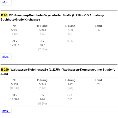
Infos...
B 95
OD Annaberg-Buchholz-Geyersdorfer Straße (L 218) - OD Annaberg-
Buchholz-Große Kirchgasse
Nr.
B-Rang
L-Rang
Land
5.930
5.341
183
SN
(8.486)
(2.971)
(91)
DTV
SV
BPL
12.397
347
(2,8%)
Infos...
B 299
Waldsassen-Kolpingstraße (L 2175) - Waldsassen-Konnersreuther Straße (L
2175)
Nr.
B-Rang
L-Rang
Land
5.931
5.342
992
BY
(12.149)
(2.972)
(579)
DTV
SV
BPL
12.396
694
VB
(5,6%)
Infos...