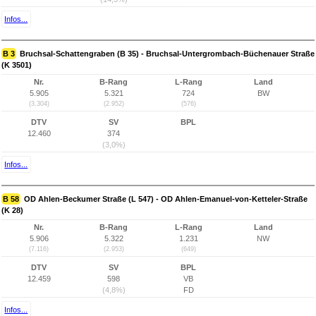
Infos...
B 3
Bruchsal-Schattengraben (B 35) - Bruchsal-Untergrombach-Büchenauer Straße
(K 3501)
Nr.
B-Rang
L-Rang
Land
5.905
5.321
724
BW
(3.304)
(2.952)
(576)
DTV
SV
BPL
12.460
374
(3,0%)
Infos...
B 58
OD Ahlen-Beckumer Straße (L 547) - OD Ahlen-Emanuel-von-Ketteler-Straße
(K 28)
Nr.
B-Rang
L-Rang
Land
5.906
5.322
1.231
NW
(7.116)
(2.953)
(649)
DTV
SV
BPL
12.459
598
VB
(4,8%)
FD
Infos...