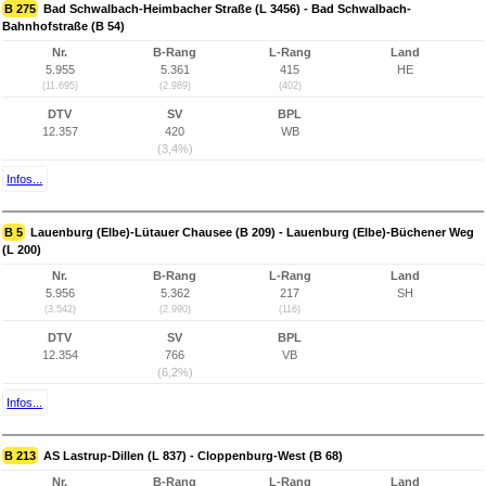
B 275
Bad Schwalbach-Heimbacher Straße (L 3456) - Bad Schwalbach-
Bahnhofstraße (B 54)
Nr.
B-Rang
L-Rang
Land
5.955
5.361
415
HE
(11.695)
(2.989)
(402)
DTV
SV
BPL
12.357
420
WB
(3,4%)
Infos...
B 5
Lauenburg (Elbe)-Lütauer Chausee (B 209) - Lauenburg (Elbe)-Büchener Weg
(L 200)
Nr.
B-Rang
L-Rang
Land
5.956
5.362
217
SH
(3.542)
(2.990)
(116)
DTV
SV
BPL
12.354
766
VB
(6,2%)
Infos...
B 213
AS Lastrup-Dillen (L 837) - Cloppenburg-West (B 68)
Nr.
B-Rang
L-Rang
Land