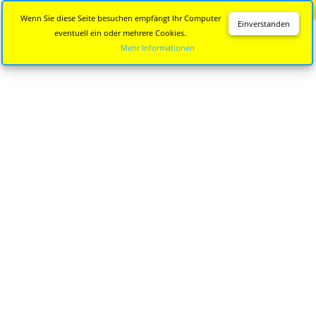
Diese Seite wird nicht mehr aktualisiert.
Zur neuen Seite
Wenn Sie diese Seite besuchen empfängt Ihr Computer
Einverstanden
eventuell ein oder mehrere Cookies.
Mehr Informationen