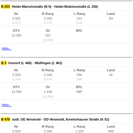
B 203
Heide-Marschstraße (B 5) - Heide-Brahmsstraße (L 150)
Nr.
B-Rang
L-Rang
Land
5.932
5.343
214
SH
(9.971)
(2.973)
(113)
DTV
SV
BPL
12.395
322
(2,6%)
Infos...
B 3
Gestorf (L 460) - Wülfingen (L 461)
Nr.
B-Rang
L-Rang
Land
5.933
5.344
556
NI
(3.149)
(2.974)
(290)
DTV
SV
BPL
12.394
1.438
WB*
(11,6%)
Infos...
B 476
südl. OE Versmold - OD Versmold, Knetterhauser Straße (K 51)
Nr.
B-Rang
L-Rang
Land
5.934
5.345
1.234
NW