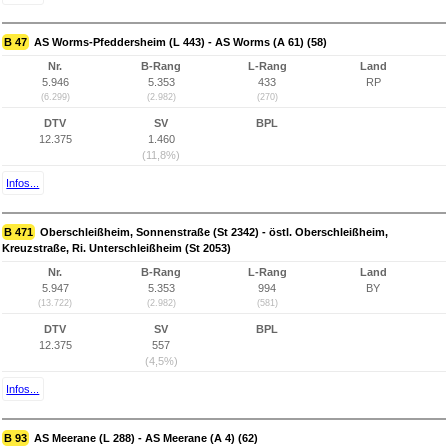
B 47
AS Worms-Pfeddersheim (L 443) - AS Worms (A 61) (58)
Nr.
B-Rang
L-Rang
Land
5.946
5.353
433
RP
(6.299)
(2.982)
(270)
DTV
SV
BPL
12.375
1.460
(11,8%)
Infos...
B 471
Oberschleißheim, Sonnenstraße (St 2342) - östl. Oberschleißheim,
Kreuzstraße, Ri. Unterschleißheim (St 2053)
Nr.
B-Rang
L-Rang
Land
5.947
5.353
994
BY
(13.722)
(2.982)
(581)
DTV
SV
BPL
12.375
557
(4,5%)
Infos...
B 93
AS Meerane (L 288) - AS Meerane (A 4) (62)