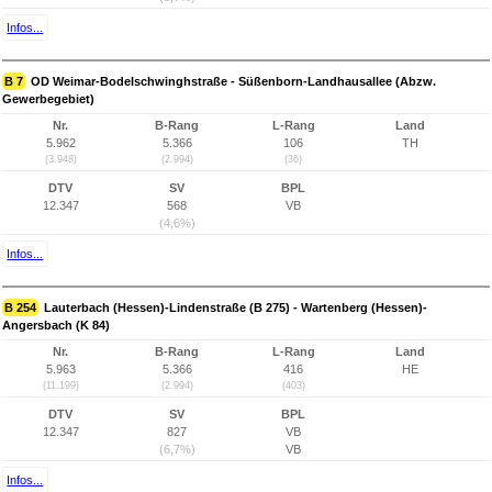
Infos...
B 7
OD Weimar-Bodelschwinghstraße - Süßenborn-Landhausallee (Abzw.
Gewerbegebiet)
Nr.
B-Rang
L-Rang
Land
5.962
5.366
106
TH
(3.948)
(2.994)
(36)
DTV
SV
BPL
12.347
568
VB
(4,6%)
Infos...
B 254
Lauterbach (Hessen)-Lindenstraße (B 275) - Wartenberg (Hessen)-
Angersbach (K 84)
Nr.
B-Rang
L-Rang
Land
5.963
5.366
416
HE
(11.199)
(2.994)
(403)
DTV
SV
BPL
12.347
827
VB
(6,7%)
VB
Infos...