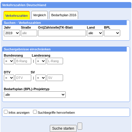
Verkehrszahlen Deutschland
Vergleich
Bedarfsplan 2016
Verkehrszahlen
Suchen - Verkehszahlen
Jahr
Straße
Ort|Zählstelle|TK-Blatt
Land
BPL
Suchergebnisse einschränken
Bundesrang Landesrang
|
DTV SV
|
Bedarfsplan (BPL)-Projekttyp
Infos anzeigen
Suchbegriffe hervorheben