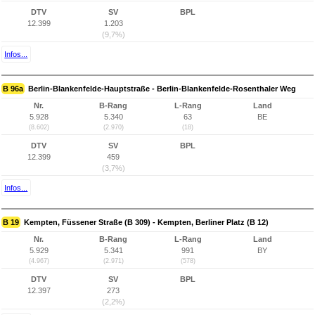
DTV
SV
BPL
12.399
1.203
(9,7%)
Infos...
B 96a
Berlin-Blankenfelde-Hauptstraße - Berlin-Blankenfelde-Rosenthaler Weg
Nr.
B-Rang
L-Rang
Land
5.928
5.340
63
BE
(8.602)
(2.970)
(18)
DTV
SV
BPL
12.399
459
(3,7%)
Infos...
B 19
Kempten, Füssener Straße (B 309) - Kempten, Berliner Platz (B 12)
Nr.
B-Rang
L-Rang
Land
5.929
5.341
991
BY
(4.967)
(2.971)
(578)
DTV
SV
BPL
12.397
273
(2,2%)