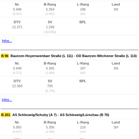
Nr.
B-Rang
L-Rang
Land
5.948
5.354
186
SN
(8.431)
(2.983)
(94)
DTV
SV
BPL
12.371
1.299
(10,5%)
Infos...
B 96
Bautzen-Hoyerswerdaer Straße (L 111) - OD Bautzen-Witchener Straße (L 114)
Nr.
B-Rang
L-Rang
Land
5.949
5.355
187
SN
(8.573)
(2.984)
(95)
DTV
SV
BPL
12.369
705
(5,7%)
Infos...
B 201
AS Schleswig/Schuby (A 7) - AS Schleswig/Lürschau (B 76)
Nr.
B-Rang
L-Rang
Land
5.950
5.356
216
SH
(9.937)
(2.985)
(115)