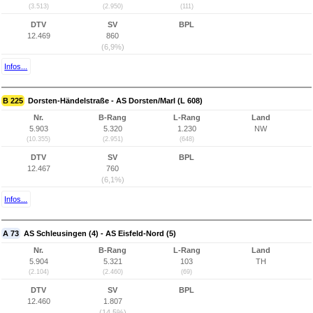
(3.513)
(2.950)
(111)
DTV
SV
BPL
12.469
860
(6,9%)
Infos...
B 225
Dorsten-Händelstraße - AS Dorsten/Marl (L 608)
Nr.
B-Rang
L-Rang
Land
5.903
5.320
1.230
NW
(10.355)
(2.951)
(648)
DTV
SV
BPL
12.467
760
(6,1%)
Infos...
A 73
AS Schleusingen (4) - AS Eisfeld-Nord (5)
Nr.
B-Rang
L-Rang
Land
5.904
5.321
103
TH
(2.104)
(2.460)
(69)
DTV
SV
BPL
12.460
1.807
(14,5%)