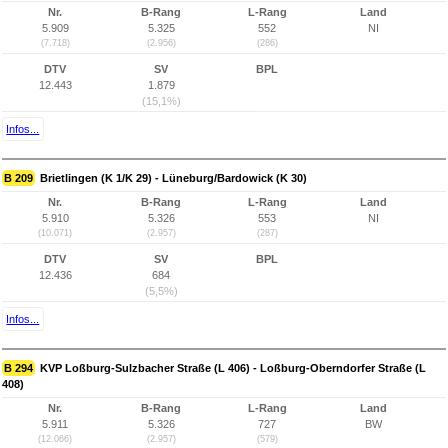
Nr.
B-Rang
L-Rang
Land
5.909
5.325
552
NI
(7.718)
(2.956)
(286)
DTV
SV
BPL
12.443
1.879
(15,1%)
Infos...
B 209
Brietlingen (K 1/K 29) - Lüneburg/Bardowick (K 30)
Nr.
B-Rang
L-Rang
Land
5.910
5.326
553
NI
(10.071)
(2.957)
(287)
DTV
SV
BPL
12.436
684
(5,5%)
Infos...
B 294
KVP Loßburg-Sulzbacher Straße (L 406) - Loßburg-Oberndorfer Straße (L
408)
Nr.
B-Rang
L-Rang
Land
5.911
5.326
727
BW
(12.066)
(2.957)
(579)