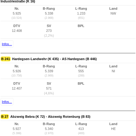
Industriestraße (K 16)
Nr.
B-Rang
L-Rang
Land
5.925
5.338
1.233
NW
(10.524)
(2.968)
(651)
DTV
SV
BPL
12.408
273
(2,2%)
Infos...
B 241
Hardegsen-Landwehr (K 435) - AS Hardegsen (B 446)
Nr.
B-Rang
L-Rang
Land
5.926
5.339
555
NI
(10.758)
(2.969)
(289)
DTV
SV
BPL
12.407
571
(4,6%)
Infos...
B 27
Abzweig Bebra (K 72) - Abzweig Rotenburg (B 83)
Nr.
B-Rang
L-Rang
Land
5.927
5.340
413
HE
(5.399)
(2.970)
(400)