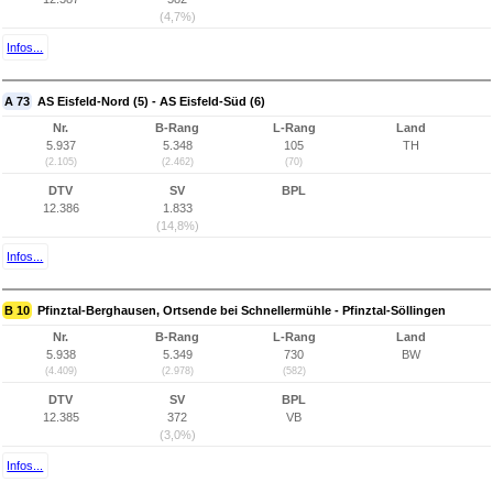
(4,7%)
Infos...
A 73
AS Eisfeld-Nord (5) - AS Eisfeld-Süd (6)
Nr.
B-Rang
L-Rang
Land
5.937
5.348
105
TH
(2.105)
(2.462)
(70)
DTV
SV
BPL
12.386
1.833
(14,8%)
Infos...
B 10
Pfinztal-Berghausen, Ortsende bei Schnellermühle - Pfinztal-Söllingen
Nr.
B-Rang
L-Rang
Land
5.938
5.349
730
BW
(4.409)
(2.978)
(582)
DTV
SV
BPL
12.385
372
VB
(3,0%)
Infos...