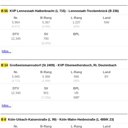
B 55
KVP Lennestadt-Halberbracht (L 715) - Lennestadt-Trockenbrück (B 236)
Nr.
B-Rang
L-Rang
Land
5.964
5.367
1.237
NW
(6.877)
(2.995)
(655)
DTV
SV
BPL
12.345
790
(6,4%)
Infos...
B 14
Großweismannsdorf (St 2409) - KVP Oberweihersbuch, Ri. Deutenbach
Nr.
B-Rang
L-Rang
Land
5.965
5.368
998
BY
(4.713)
(2.996)
(585)
DTV
SV
BPL
12.340
901
VB
(7,3%)
WB*
Infos...
B 8
Köln-Urbach-Kaiserstraße (L 99) - Köln-Wahn-Heidestraße (L 489/K 23)
Nr.
B-Rang
L-Rang
Land