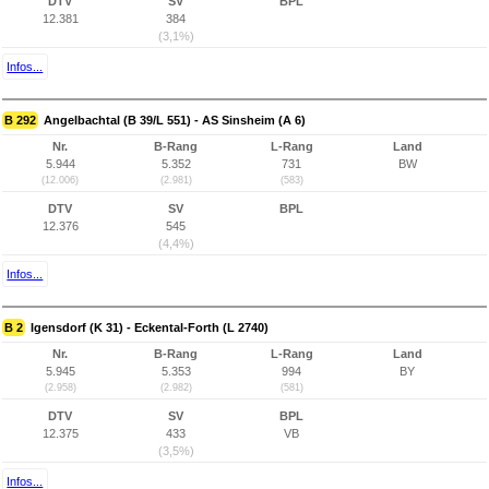
DTV
SV
BPL
12.381
384
(3,1%)
Infos...
B 292
Angelbachtal (B 39/L 551) - AS Sinsheim (A 6)
Nr.
B-Rang
L-Rang
Land
5.944
5.352
731
BW
(12.006)
(2.981)
(583)
DTV
SV
BPL
12.376
545
(4,4%)
Infos...
B 2
Igensdorf (K 31) - Eckental-Forth (L 2740)
Nr.
B-Rang
L-Rang
Land
5.945
5.353
994
BY
(2.958)
(2.982)
(581)
DTV
SV
BPL
12.375
433
VB
(3,5%)
Infos...