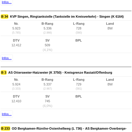
Infos...
B 34
KVP Singen, Ringtankstelle (Tankstelle im Kreisverkehr) - Singen (K 6164)
Nr.
B-Rang
L-Rang
Land
5.923
5.336
728
BW
(5.785)
(2.966)
(580)
DTV
SV
BPL
12.412
509
(4,1%)
Infos...
B 3
AS Ottersweier-Hatzweier (K 3750) - Kreisgrenze Rastatt/Offenburg
Nr.
B-Rang
L-Rang
Land
5.924
5.337
729
BW
(3.333)
(2.967)
(581)
DTV
SV
BPL
12.410
745
(6,0%)
Infos...
B 233
OD Bergkamen-Rünthe-Ostenhellweg (L 736) - AS Bergkamen-Overberge-