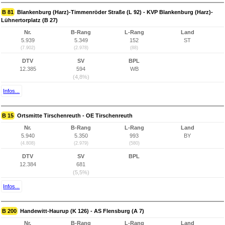
B 81
Blankenburg (Harz)-Timmenröder Straße (L 92) - KVP Blankenburg (Harz)-
Lühnertorplatz (B 27)
Nr.
B-Rang
L-Rang
Land
5.939
5.349
152
ST
(7.902)
(2.978)
(88)
DTV
SV
BPL
12.385
594
WB
(4,8%)
Infos...
B 15
Ortsmitte Tirschenreuth - OE Tirschenreuth
Nr.
B-Rang
L-Rang
Land
5.940
5.350
993
BY
(4.808)
(2.979)
(580)
DTV
SV
BPL
12.384
681
(5,5%)
Infos...
B 200
Handewitt-Haurup (K 126) - AS Flensburg (A 7)
Nr.
B-Rang
L-Rang
Land