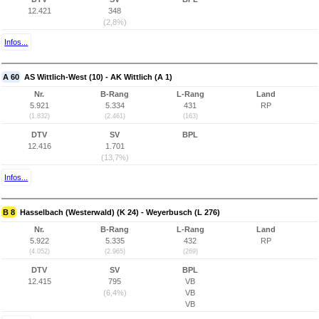
12.421
348
(2,8%)
Infos...
A 60
AS Wittlich-West (10) - AK Wittlich (A 1)
Nr.
B-Rang
L-Rang
Land
5.921
5.334
431
RP
(1.832)
(2.461)
(163)
DTV
SV
BPL
12.416
1.701
(13,7%)
Infos...
B 8
Hasselbach (Westerwald) (K 24) - Weyerbusch (L 276)
Nr.
B-Rang
L-Rang
Land
5.922
5.335
432
RP
(4.052)
(2.965)
(269)
DTV
SV
BPL
12.415
795
VB
(6,4%)
VB
VB