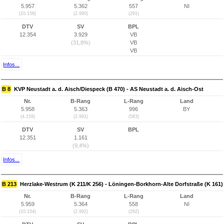
5.957
5.362
557
NI
(10.158)
(2.990)
(291)
DTV
SV
BPL
12.354
3.929
VB
(31,8%)
VB
VB
Infos...
B 8
KVP Neustadt a. d. Aisch/Diespeck (B 470) - AS Neustadt a. d. Aisch-Ost
Nr.
B-Rang
L-Rang
Land
5.958
5.363
996
BY
(4.159)
(2.991)
(583)
DTV
SV
BPL
12.351
1.161
(9,4%)
Infos...
B 213
Herzlake-Westrum (K 211/K 256) - Löningen-Borkhorn-Alte Dorfstraße (K 161)
Nr.
B-Rang
L-Rang
Land
5.959
5.364
558
NI
(10.154)
(2.992)
(292)