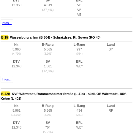
DTV
SV
BPL
12.350
4.619
VB
(37,4%)
VB
VB
Infos...
B 15
Wasserburg a. Inn (B 304) - Schratzlsee, Ri. Soyen (RO 40)
Nr.
B-Rang
L-Rang
Land
5.960
5.365
997
BY
(4.750)
(2.993)
(584)
DTV
SV
BPL
12.348
1.581
WB*
(12,8%)
Infos...
B 420
KVP Wörrstadt, Rommersheimer Straße (L 414) - südl. OE Wörrstadt, 180°-
Kehre (L 401)
Nr.
B-Rang
L-Rang
Land
5.961
5.365
434
RP
(13.019)
(2.993)
(271)
DTV
SV
BPL
12.348
704
WB*
(5,7%)