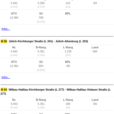
5.941
5.350
215
SH
(9.923)
(2.979)
(114)
DTV
SV
BPL
12.384
768
(6,2%)
Infos...
B 56
Jülich-Kirchberger Straße (L 241) - Jülich-Altenburg (L 253)
Nr.
B-Rang
L-Rang
Land
5.942
5.351
1.235
NW
(6.946)
(2.980)
(653)
DTV
SV
BPL
12.381
854
VB
(6,9%)
Infos...
B 93
Wilkau-Haßlau-Kirchberger Straße (L 277) - Wilkau-Haßlau-Vielauer Straße (L
277)
Nr.
B-Rang
L-Rang
Land
5.943
5.351
185
SN
(8.440)
(2.980)
(93)