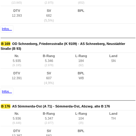
(13.845)
(2.975)
(652)
DTV
SV
BPL
12.393
682
(5,5%)
Infos...
B 169
OD Schneeberg, Friedensstraße (K 9109) - AS Schneeberg, Neustädtler
Straße (B 93)
Nr.
B-Rang
L-Rang
Land
5.935
5.346
184
SN
(9.195)
(2.976)
(92)
DTV
SV
BPL
12.391
607
WB
(4,9%)
Infos...
B 176
AS Sömmerda-Ost (A 71) - Sömmerda-Ost, Abzwg. alte B 176
Nr.
B-Rang
L-Rang
Land
5.936
5.347
104
TH
(9.446)
(2.977)
(35)
DTV
SV
BPL
12.387
582