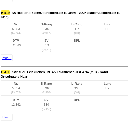
B 519
AS Niederhofheim/Oberliederbach (L 3016) - AS Kelkheim/Liederbach (L
3014)
Nr.
B-Rang
L-Rang
Land
5.953
5.359
414
HE
(14.224)
(2.987)
(401)
DTV
SV
BPL
12.363
359
(2,9%)
Infos...
B 471
KVP südl. Feldkirchen, Ri. AS Feldkirchen-Ost A 94 (M 1) - nördl.
Ortseingang Haar
Nr.
B-Rang
L-Rang
Land
5.954
5.360
995
BY
(13.733)
(2.988)
(582)
DTV
SV
BPL
12.362
630
(5,1%)
Infos...