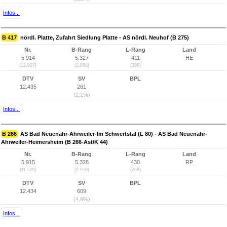
Infos...
B 417
nördl. Platte, Zufahrt Siedlung Platte - AS nördl. Neuhof (B 275)
Nr.
B-Rang
L-Rang
Land
5.914
5.327
411
HE
(12.937)
(2.958)
(398)
DTV
SV
BPL
12.435
261
(2,1%)
Infos...
B 266
AS Bad Neuenahr-Ahrweiler-Im Schwertstal (L 80) - AS Bad Neuenahr-
Ahrweiler-Heimersheim (B 266-Ast/K 44)
Nr.
B-Rang
L-Rang
Land
5.915
5.328
430
RP
(11.526)
(2.959)
(268)
DTV
SV
BPL
12.434
609
(4,9%)
Infos...