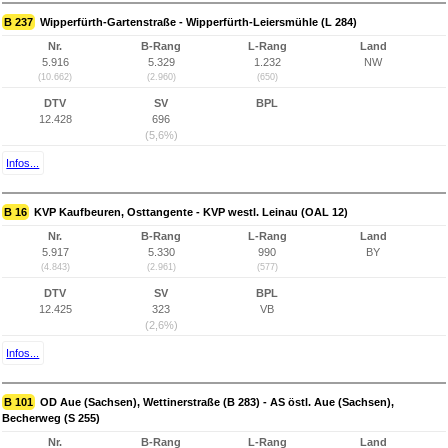
B 237
Wipperfürth-Gartenstraße - Wipperfürth-Leiersmühle (L 284)
Nr.
B-Rang
L-Rang
Land
5.916
5.329
1.232
NW
(10.662)
(2.960)
(650)
DTV
SV
BPL
12.428
696
(5,6%)
Infos...
B 16
KVP Kaufbeuren, Osttangente - KVP westl. Leinau (OAL 12)
Nr.
B-Rang
L-Rang
Land
5.917
5.330
990
BY
(4.843)
(2.961)
(577)
DTV
SV
BPL
12.425
323
VB
(2,6%)
Infos...
B 101
OD Aue (Sachsen), Wettinerstraße (B 283) - AS östl. Aue (Sachsen),
Becherweg (S 255)
Nr.
B-Rang
L-Rang
Land