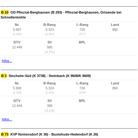
B 10
OD Pfinztal-Berghausen (B 293) - Pfinztal-Berghausen, Ortsende bei
Schnellermühle
Nr.
B-Rang
L-Rang
Land
5.907
5.323
725
BW
(4.408)
(2.954)
(577)
DTV
SV
BPL
12.449
585
(4,7%)
Infos...
B 3
Sinzheim-Süd (K 3738) - Steinbach (K 9608/K 9609)
Nr.
B-Rang
L-Rang
Land
5.908
5.324
726
BW
(3.328)
(2.955)
(578)
DTV
SV
BPL
12.444
386
(3,1%)
Infos...
B 73
KVP Nottensdorf (K 36) - Buxtehude-Hedendorf (K 26)