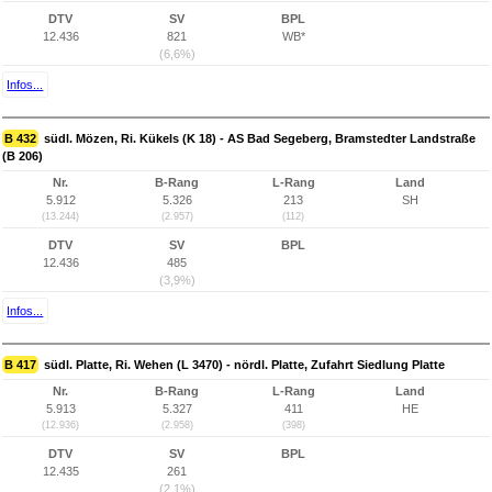
DTV
SV
BPL
12.436
821
WB*
(6,6%)
Infos...
B 432
südl. Mözen, Ri. Kükels (K 18) - AS Bad Segeberg, Bramstedter Landstraße
(B 206)
Nr.
B-Rang
L-Rang
Land
5.912
5.326
213
SH
(13.244)
(2.957)
(112)
DTV
SV
BPL
12.436
485
(3,9%)
Infos...
B 417
südl. Platte, Ri. Wehen (L 3470) - nördl. Platte, Zufahrt Siedlung Platte
Nr.
B-Rang
L-Rang
Land
5.913
5.327
411
HE
(12.936)
(2.958)
(398)
DTV
SV
BPL
12.435
261
(2,1%)