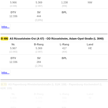
5.966
5.369
1.238
NW
(4.038)
(2.997)
(656)
DTV
SV
BPL
12.336
444
(3,6%)
Infos...
B 486
AS Rüsselsheim-Ost (A 67) - OD Rüsselsheim, Adam-Opel-Straße (L 3040)
Nr.
B-Rang
L-Rang
Land
5.967
5.369
417
HE
(13.993)
(2.997)
(404)
DTV
SV
BPL
12.336
284
(2,3%)
Infos...
B 70
AS Papenburg-Rheiderlandstraße (L 51/K 158) - Papenburg-Aschendorf (L
62/K 109)
Nr.
B-Rang
L-Rang
Land
5.968
5.370
559
NI
(7.561)
(2.998)
(293)
DTV
SV
BPL