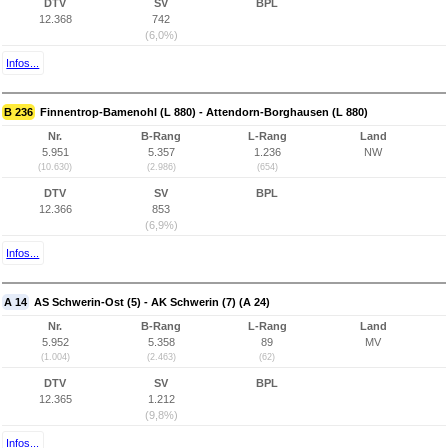
DTV
SV
BPL
12.368
742
(6,0%)
Infos...
B 236
Finnentrop-Bamenohl (L 880) - Attendorn-Borghausen (L 880)
Nr.
B-Rang
L-Rang
Land
5.951
5.357
1.236
NW
(10.630)
(2.986)
(654)
DTV
SV
BPL
12.366
853
(6,9%)
Infos...
A 14
AS Schwerin-Ost (5) - AK Schwerin (7) (A 24)
Nr.
B-Rang
L-Rang
Land
5.952
5.358
89
MV
(1.004)
(2.463)
(62)
DTV
SV
BPL
12.365
1.212
(9,8%)
Infos...