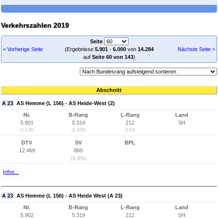
Verkehrszahlen 2019
Seite
< Vorherige Seite
(Ergebnisse
5.901
-
6.000
von
14.284
Nächste Seite >
auf
Seite 60 von 143
)
Abschnitt
A 23
AS Hemme (L 156) - AS Heide-West (2)
Nr.
B-Rang
L-Rang
Land
5.901
5.319
212
SH
(1.138)
(2.459)
(103)
DTV
SV
BPL
12.469
860
(6,9%)
Infos...
A 23
AS Hemme (L 156) - AS Heide West (A 23)
Nr.
B-Rang
L-Rang
Land
5.902
5.319
212
SH