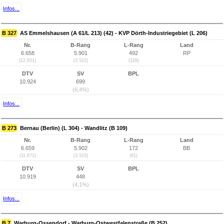
Infos...
B 327
AS Emmelshausen (A 61/L 213) (42) - KVP Dörth-Industriegebiet (L 206)
Nr.
B-Rang
L-Rang
Land
6.658
5.901
492
RP
(12.651)
(3.522)
(328)
DTV
SV
BPL
10.924
699
(6,4%)
Infos...
B 273
Bernau (Berlin) (L 304) - Wandlitz (B 109)
Nr.
B-Rang
L-Rang
Land
6.659
5.902
172
BB
(11.672)
(3.523)
(61)
DTV
SV
BPL
10.919
448
(4,1%)
Infos...
B 7
Warburg-Ossendorf - Warburg-Ostwestfalenstraße (B 252)