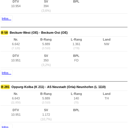
DTV
SV
BPL
10.954
394
(3,6%)
Infos...
B 58
Beckum-West (OE) - Beckum-Ost (OE)
Nr.
B-Rang
L-Rang
Land
6.642
5.889
1.361
NW
(7.120)
(3.510)
(778)
DTV
SV
BPL
10.951
350
FD
(3,2%)
Infos...
B 281
Oppurg-Kolba (K 211) - AS Neustadt (Orla)-Neunhofen (L 1110)
Nr.
B-Rang
L-Rang
Land
6.643
5.889
140
TH
(11.850)
(3.510)
(70)
DTV
SV
BPL
10.951
1.172
(10,7%)
Infos...