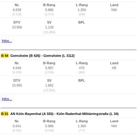
Nr.
B-Rang
L-Rang
Land
6.639
5.886
1.359
NW
(2.518)
(2.471)
(588)
DTV
SV
BPL
10.956
1.139
(10,4%)
Infos...
B 44
Gernsheim (B 426) - Gernsheim (L 3112)
Nr.
B-Rang
L-Rang
Land
6.640
5.887
476
HE
(6.205)
(3.508)
(462)
DTV
SV
BPL
10.955
1.862
(17,0%)
Infos...
B 51
AN Köln-Bayenthal (A 555) - Köln-Raderthal-Militärringstraße (L 34)
Nr.
B-Rang
L-Rang
Land
6.641
5.888
1.360
NW
(6.582)
(3.509)
(777)