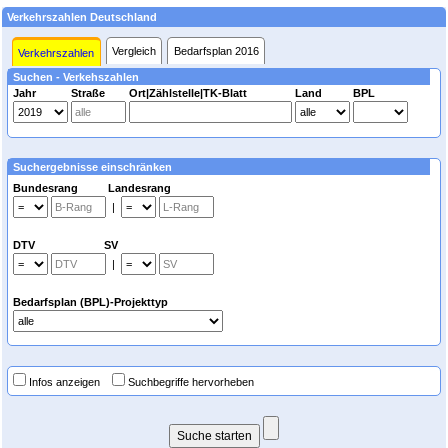
Verkehrszahlen Deutschland
Vergleich
Bedarfsplan 2016
Verkehrszahlen
Suchen - Verkehszahlen
Jahr
Straße
Ort|Zählstelle|TK-Blatt
Land
BPL
Suchergebnisse einschränken
Bundesrang Landesrang
|
DTV SV
|
Bedarfsplan (BPL)-Projekttyp
Infos anzeigen
Suchbegriffe hervorheben