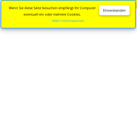
Diese Seite wird nicht mehr aktualisiert.
Zur neuen Seite
Wenn Sie diese Seite besuchen empfängt Ihr Computer
Einverstanden
eventuell ein oder mehrere Cookies.
Mehr Informationen