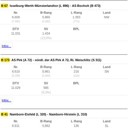
B 67
Isselburg-Werth-Münsterlandtor (L 896) - AS Bocholt (B 473)
Nr.
B-Rang
L-Rang
Land
6.609
5.860
1.353
NW
(7.490)
(3.482)
(771)
DTV
SV
BPL
11.031
1.434
(13,0%)
Infos...
B 173
AS Pirk (A 72) - nördl. der AS Pirk A 72, Ri. Weischlitz (S 311)
Nr.
B-Rang
L-Rang
Land
6.610
5.861
216
SN
(9.286)
(3.483)
(124)
DTV
SV
BPL
11.029
585
(5,3%)
Infos...
B 41
Namborn-Eisfeld (L 320) - Namborn-Hirstein (L 310)
Nr.
B-Rang
L-Rang
Land
6.611
5.862
136
SL