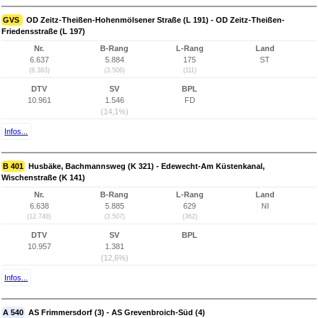
GVS
OD Zeitz-Theißen-Hohenmölsener Straße (L 191) - OD Zeitz-Theißen-
Friedensstraße (L 197)
Nr.
B-Rang
L-Rang
Land
6.637
5.884
175
ST
(8.383)
(3.506)
(111)
DTV
SV
BPL
10.961
1.546
FD
(14,1%)
Infos...
B 401
Husbäke, Bachmannsweg (K 321) - Edewecht-Am Küstenkanal,
Wischenstraße (K 141)
Nr.
B-Rang
L-Rang
Land
6.638
5.885
629
NI
(12.748)
(3.507)
(362)
DTV
SV
BPL
10.957
1.381
(12,6%)
Infos...
A 540
AS Frimmersdorf (3) - AS Grevenbroich-Süd (4)