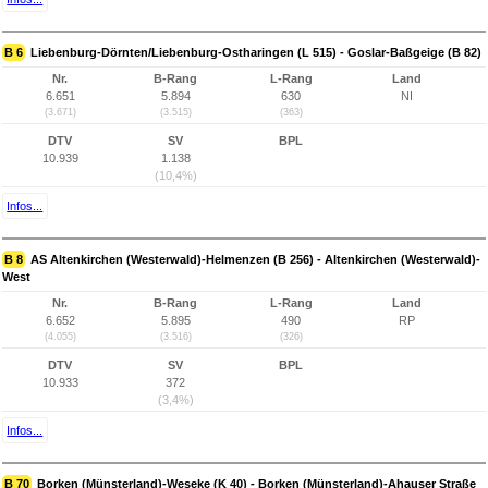
B 6
Liebenburg-Dörnten/Liebenburg-Ostharingen (L 515) - Goslar-Baßgeige (B 82)
Nr.
B-Rang
L-Rang
Land
6.651
5.894
630
NI
(3.671)
(3.515)
(363)
DTV
SV
BPL
10.939
1.138
(10,4%)
Infos...
B 8
AS Altenkirchen (Westerwald)-Helmenzen (B 256) - Altenkirchen (Westerwald)-
West
Nr.
B-Rang
L-Rang
Land
6.652
5.895
490
RP
(4.055)
(3.516)
(326)
DTV
SV
BPL
10.933
372
(3,4%)
Infos...
B 70
Borken (Münsterland)-Weseke (K 40) - Borken (Münsterland)-Ahauser Straße