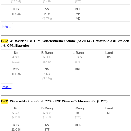
(12.691)
(3.479)
(675)
DTV
SV
BPL
11.038
519
VB
(4,7%)
VB
Infos...
B 22
AS Weiden i. d. OPf., Vohenstraußer Straße (St 2166) - Ortsstraße östl. Weiden
i. d. OPf., Butterhof
Nr.
B-Rang
L-Rang
Land
6.605
5.858
1.089
BY
(5.163)
(3.480)
(676)
DTV
SV
BPL
11.036
563
(5,1%)
Infos...
B 62
Wissen-Marktstraße (L 278) - KVP Wissen-Schlossstraße (L 278)
Nr.
B-Rang
L-Rang
Land
6.606
5.858
487
RP
(7.238)
(3.480)
(323)
DTV
SV
BPL
11.036
375