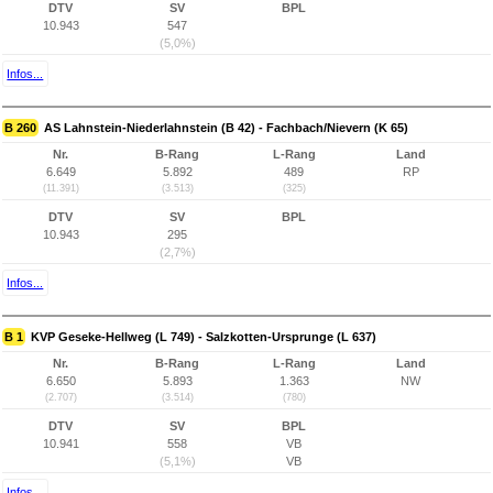
DTV
SV
BPL
10.943
547
(5,0%)
Infos...
B 260
AS Lahnstein-Niederlahnstein (B 42) - Fachbach/Nievern (K 65)
Nr.
B-Rang
L-Rang
Land
6.649
5.892
489
RP
(11.391)
(3.513)
(325)
DTV
SV
BPL
10.943
295
(2,7%)
Infos...
B 1
KVP Geseke-Hellweg (L 749) - Salzkotten-Ursprunge (L 637)
Nr.
B-Rang
L-Rang
Land
6.650
5.893
1.363
NW
(2.707)
(3.514)
(780)
DTV
SV
BPL
10.941
558
VB
(5,1%)
VB
Infos...