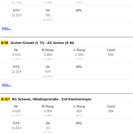
(12.036)
(3.490)
(670)
DTV
SV
BPL
11.015
760
(6,9%)
Infos...
B 59
Jüchen-Gierath (L 71) - AS Jüchen (A 46)
Nr.
B-Rang
L-Rang
Land
6.619
5.869
1.354
NW
(7.137)
(3.491)
(772)
DTV
SV
BPL
11.014
474
(4,3%)
Infos...
B 317
BG Schweiz, Hiltalingerstraße - Zoll Kleinhüningen
Nr.
B-Rang
L-Rang
Land
6.620
5.869
820
BW
(12.577)
(3.491)
(671)
DTV
SV
BPL
11.014
33
(0,3%)