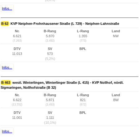
Infos...
B 62
KVP Netphen-Frohnhausener Straße (L 729) - Netphen-Lahnstraße
Nr.
B-Rang
L-Rang
Land
6.621
5.870
1.355
NW
(7.263)
(3.492)
(773)
DTV
SV
BPL
11.013
573
(5,2%)
Infos...
B 463
westl. Winterlingen, Winterlinger Straße (L 415) - KVP Nollhof, nördl.
Sigmaringen, Nollhofstraße (B 32)
Nr.
B-Rang
L-Rang
Land
6.622
5.871
821
BW
(13.552)
(3.493)
(672)
DTV
SV
BPL
11.001
1.111
(10,1%)
Infos...