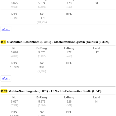
6.625
5.874
173
ST
(9.606)
(3.496)
(109)
DTV
SV
BPL
10.991
1.176
(10,7%)
Infos...
B 8
Glashütten-Schloßborn (L 3319) - Glashütten/Königstein (Taunus) (L 3025)
Nr.
B-Rang
L-Rang
Land
6.626
5.875
472
HE
(4.098)
(3.497)
(458)
DTV
SV
BPL
10.989
308
(2,8%)
Infos...
B 69
Vechta-Nordtangente (L 881) - AS Vechta-Falkenrotter Straße (L 843)
Nr.
B-Rang
L-Rang
Land
6.627
5.876
628
NI
(7.549)
(3.498)
(361)
DTV
SV
BPL