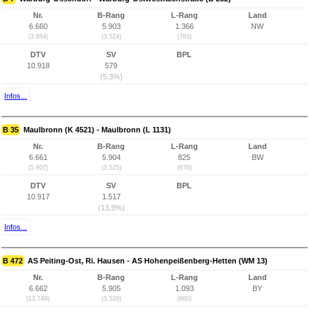
Nr.
B-Rang
L-Rang
Land
6.660
5.903
1.366
NW
(3.884)
(3.524)
(783)
DTV
SV
BPL
10.918
579
(5,3%)
Infos...
B 35
Maulbronn (K 4521) - Maulbronn (L 1131)
Nr.
B-Rang
L-Rang
Land
6.661
5.904
825
BW
(5.807)
(3.525)
(676)
DTV
SV
BPL
10.917
1.517
(13,9%)
Infos...
B 472
AS Peiting-Ost, Ri. Hausen - AS Hohenpeißenberg-Hetten (WM 13)
Nr.
B-Rang
L-Rang
Land
6.662
5.905
1.093
BY
(13.749)
(3.526)
(680)