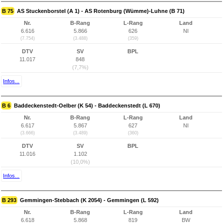
B 75
AS Stuckenborstel (A 1) - AS Rotenburg (Wümme)-Luhne (B 71)
Nr.
B-Rang
L-Rang
Land
6.616
5.866
626
NI
(7.754)
(3.488)
(359)
DTV
SV
BPL
11.017
848
(7,7%)
Infos...
B 6
Baddeckenstedt-Oelber (K 54) - Baddeckenstedt (L 670)
Nr.
B-Rang
L-Rang
Land
6.617
5.867
627
NI
(3.666)
(3.489)
(360)
DTV
SV
BPL
11.016
1.102
(10,0%)
Infos...
B 293
Gemmingen-Stebbach (K 2054) - Gemmingen (L 592)
Nr.
B-Rang
L-Rang
Land
6.618
5.868
819
BW