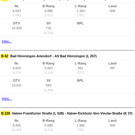
Nr.
B-Rang
L-Rang
Land
6.653
5.896
1.364
NW
(7.598)
(3.517)
(781)
DTV
SV
BPL
10.932
732
(6,7%)
Infos...
B 42
Bad Hönningen-Ariendorf - AS Bad Hönningen (L 257)
Nr.
B-Rang
L-Rang
Land
6.654
5.897
491
RP
(6.076)
(3.518)
(327)
DTV
SV
BPL
10.931
590
(5,4%)
Infos...
B 229
Halver-Frankfurter Straße (L 528) - Halver-Eichholz-Von-Vincke-Straße (K 37)
Nr.
B-Rang
L-Rang
Land
6.655
5.898
1.365
NW
(10.453)
(3.519)
(782)