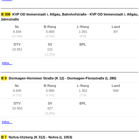
B 308
KVP OD Immenstadt i. Allgäu, Bahnhofstraße - KVP OD Immenstadt i. Allgäu,
Jahnstraße
Nr.
B-Rang
L-Rang
Land
6.644
5.889
1.091
BY
(12.440)
(3.510)
(678)
DTV
SV
BPL
10.951
131
(1,2%)
Infos...
B 9
Dormagen-Horremer Straße (K 12) - Dormagen-Florastraße (L 280)
Nr.
B-Rang
L-Rang
Land
6.645
5.890
1.362
NW
(4.251)
(3.511)
(779)
DTV
SV
BPL
10.950
427
(3,9%)
Infos...
B 7
Nohra-Utzberg (K 312) - Nohra (L 1053)