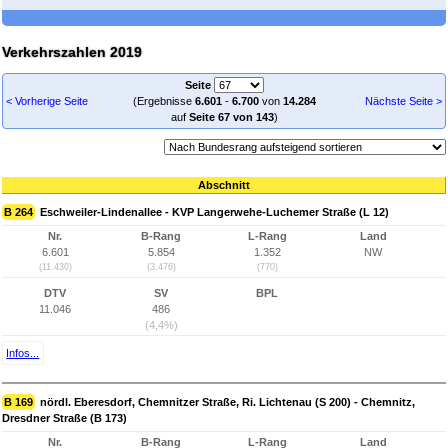
Verkehrszahlen 2019
Seite
< Vorherige Seite
(Ergebnisse
6.601
-
6.700
von
14.284
Nächste Seite >
auf
Seite 67 von 143
)
Abschnitt
B 264
Eschweiler-Lindenallee - KVP Langerwehe-Luchemer Straße (L 12)
Nr.
B-Rang
L-Rang
Land
6.601
5.854
1.352
NW
(11.430)
(3.476)
(770)
DTV
SV
BPL
11.046
486
(4,4%)
Infos...
B 169
nördl. Eberesdorf, Chemnitzer Straße, Ri. Lichtenau (S 200) - Chemnitz,
Dresdner Straße (B 173)
Nr.
B-Rang
L-Rang
Land