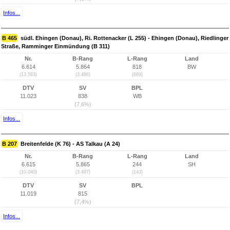
Infos...
B 465
südl. Ehingen (Donau), Ri. Rottenacker (L 255) - Ehingen (Donau), Riedlinger
Straße, Ramminger Einmündung (B 311)
Nr.
B-Rang
L-Rang
Land
6.614
5.864
818
BW
(13.583)
(3.486)
(669)
DTV
SV
BPL
11.023
838
WB
(7,6%)
Infos...
B 207
Breitenfelde (K 76) - AS Talkau (A 24)
Nr.
B-Rang
L-Rang
Land
6.615
5.865
244
SH
(10.040)
(3.487)
(143)
DTV
SV
BPL
11.019
815
(7,4%)
Infos...