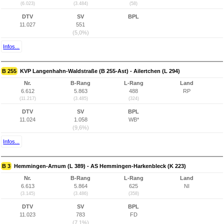
(6.023)
(3.484)
(58)
DTV
SV
BPL
11.027
551
(5,0%)
Infos...
B 255
KVP Langenhahn-Waldstraße (B 255-Ast) - Ailertchen (L 294)
Nr.
B-Rang
L-Rang
Land
6.612
5.863
488
RP
(11.217)
(3.485)
(324)
DTV
SV
BPL
11.024
1.058
WB*
(9,6%)
Infos...
B 3
Hemmingen-Arnum (L 389) - AS Hemmingen-Harkenbleck (K 223)
Nr.
B-Rang
L-Rang
Land
6.613
5.864
625
NI
(3.145)
(3.486)
(358)
DTV
SV
BPL
11.023
783
FD
(7,1%)