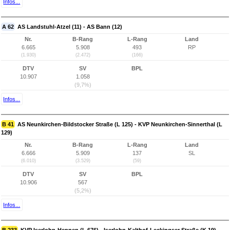
Infos...
A 62
AS Landstuhl-Atzel (11) - AS Bann (12)
Nr.
B-Rang
L-Rang
Land
6.665
5.908
493
RP
(1.930)
(2.472)
(166)
DTV
SV
BPL
10.907
1.058
(9,7%)
Infos...
B 41
AS Neunkirchen-Bildstocker Straße (L 125) - KVP Neunkirchen-Sinnerthal (L
129)
Nr.
B-Rang
L-Rang
Land
6.666
5.909
137
SL
(6.010)
(3.529)
(59)
DTV
SV
BPL
10.906
567
(5,2%)
Infos...