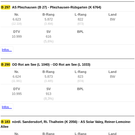
B 297
AS Pliezhausen (B 27) - Pliezhausen-Rübgarten (K 6764)
Nr.
B-Rang
L-Rang
Land
6.623
5.872
822
BW
(12.116)
(3.494)
(673)
DTV
SV
BPL
10.999
616
(5,6%)
Infos...
B 290
OD Rot am See (L 1040) - OD Rot am See (L 1033)
Nr.
B-Rang
L-Rang
Land
6.624
5.873
823
BW
(11.981)
(3.495)
(674)
DTV
SV
BPL
10.995
913
(8,3%)
Infos...
B 183
nördl. Sandersdorf, Ri. Thalheim (K 2056) - AS Solar Valey, Reiner-Lemoine-
Allee
Nr.
B-Rang
L-Rang
Land