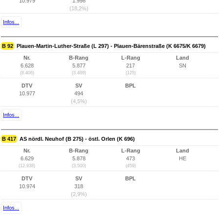
10.979
1.998
(18,2%)
Infos...
B 92
Plauen-Martin-Luther-Straße (L 297) - Plauen-Bärenstraße (K 6675/K 6679)
Nr.
B-Rang
L-Rang
Land
6.628
5.877
217
SN
(8.406)
(3.499)
(125)
DTV
SV
BPL
10.977
494
(4,5%)
Infos...
B 417
AS nördl. Neuhof (B 275) - östl. Orlen (K 696)
Nr.
B-Rang
L-Rang
Land
6.629
5.878
473
HE
(12.938)
(3.500)
(459)
DTV
SV
BPL
10.974
318
(2,9%)
Infos...