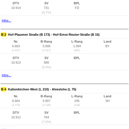
DTV
SV
BPL
10.914
731
FD
(6,7%)
Infos...
B 2
Hof-Plauener Straße (B 173) - Hof-Ernst-Reuter-Straße (B 15)
Nr.
B-Rang
L-Rang
Land
6.663
5.906
1.094
BY
(2.927)
(3.527)
(681)
DTV
SV
BPL
10.913
589
(5,4%)
Infos...
B 4
Kaltenkirchen-West (L 210) - Alveslohe (L 75)
Nr.
B-Rang
L-Rang
Land
6.664
5.907
245
SH
(3.370)
(3.528)
(144)
DTV
SV
BPL
10.912
764
(7,0%)