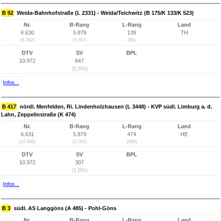
B 92
Weida-Bahnhofstraße (L 2331) - Weida/Teichwitz (B 175/K 133/K 523)
Nr.
B-Rang
L-Rang
Land
6.630
5.879
139
TH
(8.392)
(3.501)
(69)
DTV
SV
BPL
10.972
647
(5,9%)
Infos...
B 417
nördl. Menfelden, Ri. Lindenholzhausen (L 3448) - KVP südl. Limburg a. d.
Lahn, Zeppelinstraße (K 474)
Nr.
B-Rang
L-Rang
Land
6.631
5.879
474
HE
(12.949)
(3.501)
(460)
DTV
SV
BPL
10.972
307
(2,8%)
Infos...
B 3
südl. AS Langgöns (A 485) - Pohl-Göns
Nr.
B-Rang
L-Rang
Land