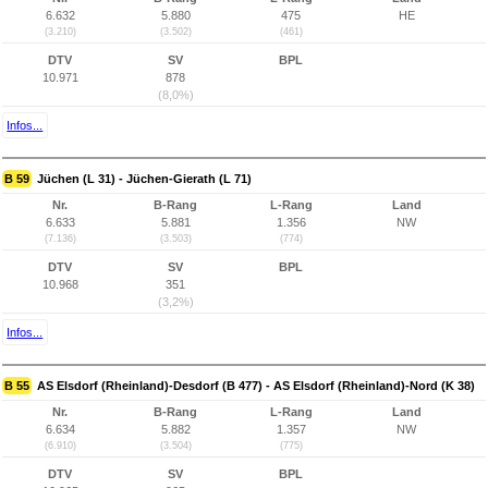
6.632
5.880
475
HE
(3.210)
(3.502)
(461)
DTV
SV
BPL
10.971
878
(8,0%)
Infos...
B 59
Jüchen (L 31) - Jüchen-Gierath (L 71)
Nr.
B-Rang
L-Rang
Land
6.633
5.881
1.356
NW
(7.136)
(3.503)
(774)
DTV
SV
BPL
10.968
351
(3,2%)
Infos...
B 55
AS Elsdorf (Rheinland)-Desdorf (B 477) - AS Elsdorf (Rheinland)-Nord (K 38)
Nr.
B-Rang
L-Rang
Land
6.634
5.882
1.357
NW
(6.910)
(3.504)
(775)
DTV
SV
BPL