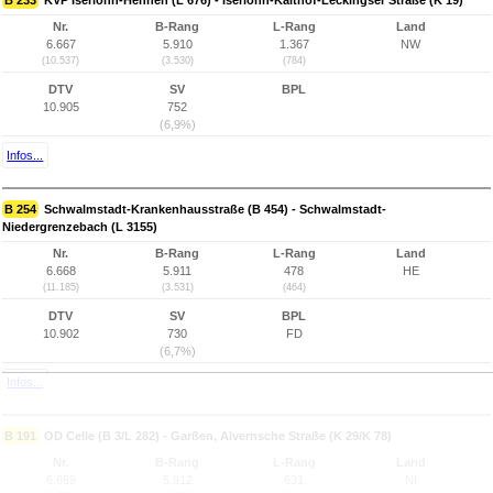
B 233
KVP Iserlohn-Hennen (L 676) - Iserlohn-Kalthof-Leckingser Straße (K 19)
Nr.
B-Rang
L-Rang
Land
6.667
5.910
1.367
NW
(10.537)
(3.530)
(784)
DTV
SV
BPL
10.905
752
(6,9%)
Infos...
B 254
Schwalmstadt-Krankenhausstraße (B 454) - Schwalmstadt-
Niedergrenzebach (L 3155)
Nr.
B-Rang
L-Rang
Land
6.668
5.911
478
HE
(11.185)
(3.531)
(464)
DTV
SV
BPL
10.902
730
FD
(6,7%)
Infos...
B 191
OD Celle (B 3/L 282) - Garßen, Alvernsche Straße (K 29/K 78)
Nr.
B-Rang
L-Rang
Land
6.669
5.912
631
NI