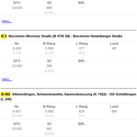
DTV
SV
BPL
10.929
689
(6,3%)
Infos...
B 3
Bensheim-Wormser Straße (B 47/K 58) - Bensheim-Heidelberger Straße
Nr.
B-Rang
L-Rang
Land
6.656
5.899
477
HE
(3.259)
(3.520)
(463)
DTV
SV
BPL
10.928
284
(2,6%)
Infos...
B 492
Allmendingen, Schwenksweiler, Xaveruskreuzung (K 7422) - OD Schelklingen
(L 240)
Nr.
B-Rang
L-Rang
Land
6.657
5.900
824
BW
(14.009)
(3.521)
(675)
DTV
SV
BPL
10.925
961
(8,8%)