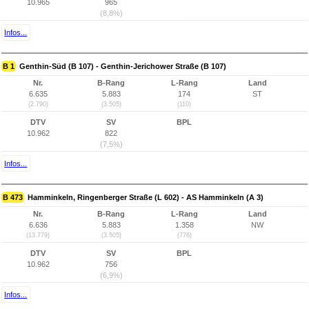
10.965
965
(8,8%)
Infos...
B 1
Genthin-Süd (B 107) - Genthin-Jerichower Straße (B 107)
Nr.
B-Rang
L-Rang
Land
6.635
5.883
174
ST
(2.790)
(3.505)
(110)
DTV
SV
BPL
10.962
822
(7,5%)
Infos...
B 473
Hamminkeln, Ringenberger Straße (L 602) - AS Hamminkeln (A 3)
Nr.
B-Rang
L-Rang
Land
6.636
5.883
1.358
NW
(13.779)
(3.505)
(776)
DTV
SV
BPL
10.962
756
(6,9%)
Infos...