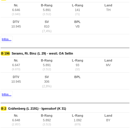
Nr.
B-Rang
L-Rang
Land
6.646
5.891
141
TH
(3.940)
(3.512)
(71)
DTV
SV
BPL
10.945
810
VB
(7,4%)
Infos...
B 196
Serams, Ri. Binz (L 29) - westl. OA Sellin
Nr.
B-Rang
L-Rang
Land
6.647
5.891
93
MV
(9.870)
(3.512)
(32)
DTV
SV
BPL
10.945
306
(2,8%)
Infos...
B 2
Gräfenberg (L 2191) - Igensdorf (K 31)
Nr.
B-Rang
L-Rang
Land
6.648
5.892
1.092
BY
(2.957)
(3.513)
(679)