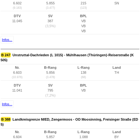
6.602
5.855
215
SN
(9.183)
(3.477)
(123)
DTV
SV
BPL
11.045
387
VB
(3,5%)
VB
VB
Infos...
B 247
Unstruttal-Dachrieden (L 1015) - Mühlhausen (Thüringen)-Reiserstraße (K
505)
Nr.
B-Rang
L-Rang
Land
6.603
5.856
138
TH
(10.976)
(3.478)
(68)
DTV
SV
BPL
11.041
795
VB
(7,2%)
Infos...
B 388
Landkreisgrenze M/ED, Zengermoos - OD Moosinning, Freisinger Straße (ED
5)
Nr.
B-Rang
L-Rang
Land
6.604
5.857
1.088
BY