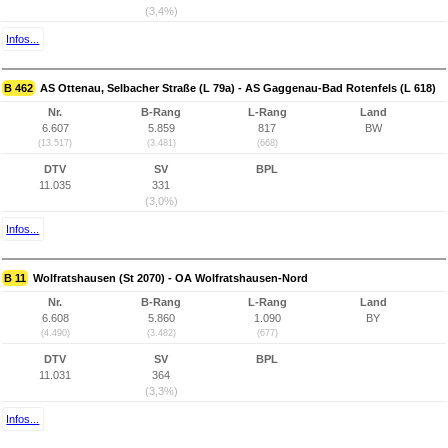
(3,4%)
Infos...
B 462
AS Ottenau, Selbacher Straße (L 79a) - AS Gaggenau-Bad Rotenfels (L 618)
Nr.
B-Rang
L-Rang
Land
6.607
5.859
817
BW
(13.517)
(3.481)
(668)
DTV
SV
BPL
11.035
331
(3,0%)
Infos...
B 11
Wolfratshausen (St 2070) - OA Wolfratshausen-Nord
Nr.
B-Rang
L-Rang
Land
6.608
5.860
1.090
BY
(4.490)
(3.482)
(677)
DTV
SV
BPL
11.031
364
(3,3%)
Infos...