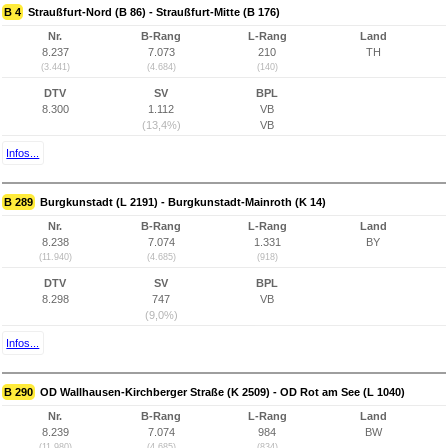
B 4
Straußfurt-Nord (B 86) - Straußfurt-Mitte (B 176)
Nr.
B-Rang
L-Rang
Land
8.237
7.073
210
TH
(3.441)
(4.684)
(140)
DTV
SV
BPL
8.300
1.112
VB
(13,4%)
VB
Infos...
B 289
Burgkunstadt (L 2191) - Burgkunstadt-Mainroth (K 14)
Nr.
B-Rang
L-Rang
Land
8.238
7.074
1.331
BY
(11.940)
(4.685)
(918)
DTV
SV
BPL
8.298
747
VB
(9,0%)
Infos...
B 290
OD Wallhausen-Kirchberger Straße (K 2509) - OD Rot am See (L 1040)
Nr.
B-Rang
L-Rang
Land
8.239
7.074
984
BW
(11.980)
(4.685)
(834)