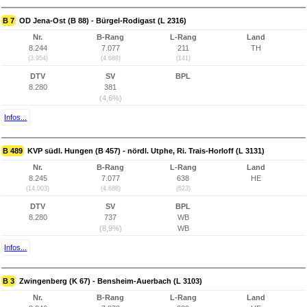
B 7
OD Jena-Ost (B 88) - Bürgel-Rodigast (L 2316)
Nr.
B-Rang
L-Rang
Land
8.244
7.077
211
TH
(3.954)
(4.688)
(141)
DTV
SV
BPL
8.280
381
(4,6%)
Infos...
B 489
KVP südl. Hungen (B 457) - nördl. Utphe, Ri. Trais-Horloff (L 3131)
Nr.
B-Rang
L-Rang
Land
8.245
7.077
638
HE
(14.003)
(4.688)
(623)
DTV
SV
BPL
8.280
737
WB
(8,9%)
WB
Infos...
B 3
Zwingenberg (K 67) - Bensheim-Auerbach (L 3103)
Nr.
B-Rang
L-Rang
Land