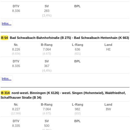
DTV
SV
BPL
8.336
283
(3,4%)
Infos...
B 54
Bad Schwalbach-Bahnhofstraße (B 275) - Bad Schwalbach-Hettenhain (K 663)
Nr.
B-Rang
L-Rang
Land
8.226
7.064
636
HE
(6.834)
(4.675)
(621)
DTV
SV
BPL
8.335
367
(4,4%)
Infos...
B 314
nord-westl. Binningen (K 6126) - westl. Singen (Hohentwiel), Waldfriedhof,
Schaffhauser Straße (B 34)
Nr.
B-Rang
L-Rang
Land
8.227
7.064
982
BW
(12.569)
(4.675)
(832)
DTV
SV
BPL
8.335
500