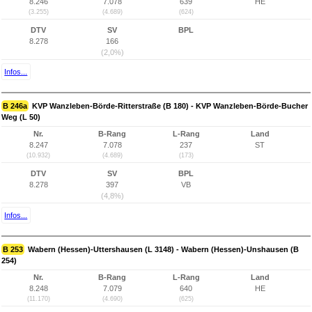
8.246
7.078
639
HE
(3.255)
(4.689)
(624)
DTV
SV
BPL
8.278
166
(2,0%)
Infos...
B 246a
KVP Wanzleben-Börde-Ritterstraße (B 180) - KVP Wanzleben-Börde-Bucher
Weg (L 50)
Nr.
B-Rang
L-Rang
Land
8.247
7.078
237
ST
(10.932)
(4.689)
(173)
DTV
SV
BPL
8.278
397
VB
(4,8%)
Infos...
B 253
Wabern (Hessen)-Uttershausen (L 3148) - Wabern (Hessen)-Unshausen (B
254)
Nr.
B-Rang
L-Rang
Land
8.248
7.079
640
HE
(11.170)
(4.690)
(625)