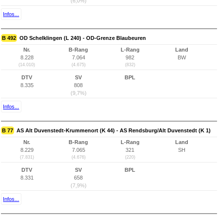
(6,0%)
Infos...
B 492
OD Schelklingen (L 240) - OD-Grenze Blaubeuren
Nr.
B-Rang
L-Rang
Land
8.228
7.064
982
BW
(14.010)
(4.675)
(832)
DTV
SV
BPL
8.335
808
(9,7%)
Infos...
B 77
AS Alt Duvenstedt-Krummenort (K 44) - AS Rendsburg/Alt Duvenstedt (K 1)
Nr.
B-Rang
L-Rang
Land
8.229
7.065
321
SH
(7.831)
(4.676)
(220)
DTV
SV
BPL
8.331
658
(7,9%)
Infos...