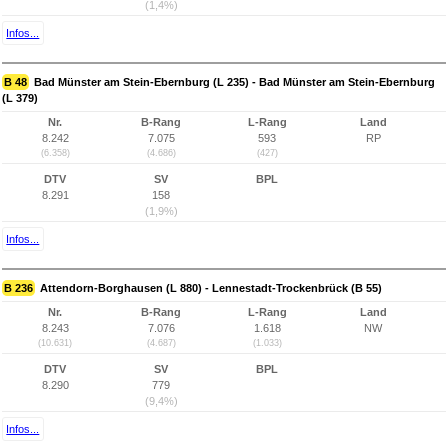
(1,4%)
Infos...
B 48
Bad Münster am Stein-Ebernburg (L 235) - Bad Münster am Stein-Ebernburg
(L 379)
Nr.
B-Rang
L-Rang
Land
8.242
7.075
593
RP
(6.358)
(4.686)
(427)
DTV
SV
BPL
8.291
158
(1,9%)
Infos...
B 236
Attendorn-Borghausen (L 880) - Lennestadt-Trockenbrück (B 55)
Nr.
B-Rang
L-Rang
Land
8.243
7.076
1.618
NW
(10.631)
(4.687)
(1.033)
DTV
SV
BPL
8.290
779
(9,4%)
Infos...