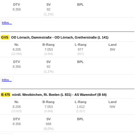
DTV
SV
BPL
8.356
92
(1,1%)
Infos...
GVS
OD Lörrach, Dammstraße - OD Lörrach, Gretherstraße (L 141)
Nr.
B-Rang
L-Rang
Land
8.205
7.053
977
BW
(12.584)
(4.664)
(827)
DTV
SV
BPL
8.356
92
(1,1%)
Infos...
B 475
nördl. Westkirchen, Ri. Beelen (L 831) - AS Warendorf (B 64)
Nr.
B-Rang
L-Rang
Land
8.206
7.053
1.612
NW
(13.825)
(4.664)
(1.027)
DTV
SV
BPL
8.356
668
(8,0%)