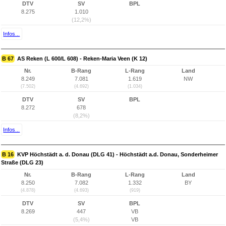
DTV
SV
BPL
8.275
1.010
(12,2%)
Infos...
B 67
AS Reken (L 600/L 608) - Reken-Maria Veen (K 12)
Nr.
B-Rang
L-Rang
Land
8.249
7.081
1.619
NW
(7.502)
(4.692)
(1.034)
DTV
SV
BPL
8.272
678
(8,2%)
Infos...
B 16
KVP Höchstädt a. d. Donau (DLG 41) - Höchstädt a.d. Donau, Sonderheimer
Straße (DLG 23)
Nr.
B-Rang
L-Rang
Land
8.250
7.082
1.332
BY
(4.878)
(4.693)
(919)
DTV
SV
BPL
8.269
447
VB
(5,4%)
VB