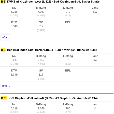
B 3
KVP Bad Krozingen-West (L 123) - Bad Krozingen-Süd, Basler Straße
Nr.
B-Rang
L-Rang
Land
8.216
7.057
979
BW
(3.354)
(4.668)
(829)
DTV
SV
BPL
8.349
317
(3,8%)
Infos...
B 3
Bad Krozingen-Süd, Basler Straße - Bad Krozingen-Tunsel (K 4983)
Nr.
B-Rang
L-Rang
Land
8.217
7.057
979
BW
(3.355)
(4.668)
(829)
DTV
SV
BPL
8.349
317
(3,8%)
Infos...
B 51
KVP Diepholz-Falkenhardt (B 69) - AS Diepholz-Dustmühle (B 214)
Nr.
B-Rang
L-Rang
Land
8.218
7.058
788
NI
(6.536)
(4.669)
(520)