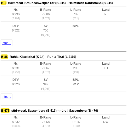
B 1
Helmstedt-Braunschweiger Tor (B 244) - Helmstedt-Kantstraße (B 244)
Nr.
B-Rang
L-Rang
Land
8.230
7.066
789
NI
(2.764)
(4.677)
(521)
DTV
SV
BPL
8.322
766
(9,2%)
Infos...
B 88
Ruhla-Kittelsthal (K 14) - Ruhla-Thal (L 2119)
Nr.
B-Rang
L-Rang
Land
8.231
7.067
209
TH
(8.253)
(4.678)
(139)
DTV
SV
BPL
8.320
349
WB*
(4,2%)
Infos...
B 475
süd-westl. Sassenberg (B 513) - nördl. Sassenberg (B 476)
Nr.
B-Rang
L-Rang
Land
8.232
7.068
1.616
NW
(13.828)
(4.679)
(1.031)