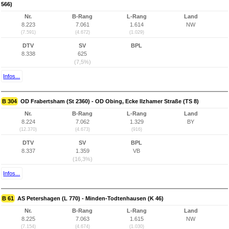
566)
Nr.
B-Rang
L-Rang
Land
8.223
7.061
1.614
NW
(7.591)
(4.672)
(1.029)
DTV
SV
BPL
8.338
625
(7,5%)
Infos...
B 304
OD Frabertsham (St 2360) - OD Obing, Ecke Ilzhamer Straße (TS 8)
Nr.
B-Rang
L-Rang
Land
8.224
7.062
1.329
BY
(12.370)
(4.673)
(916)
DTV
SV
BPL
8.337
1.359
VB
(16,3%)
Infos...
B 61
AS Petershagen (L 770) - Minden-Todtenhausen (K 46)
Nr.
B-Rang
L-Rang
Land
8.225
7.063
1.615
NW
(7.154)
(4.674)
(1.030)