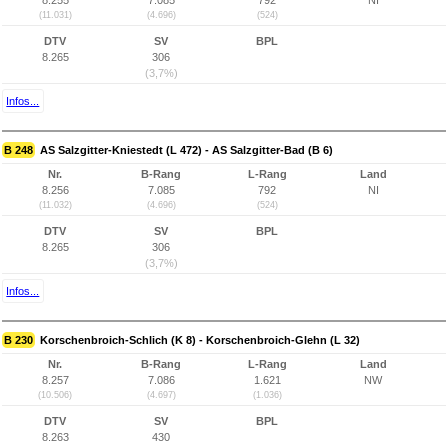
8.255
7.085
792
NI
(11.031)
(4.696)
(524)
DTV
SV
BPL
8.265
306
(3,7%)
Infos...
B 248
AS Salzgitter-Kniestedt (L 472) - AS Salzgitter-Bad (B 6)
Nr.
B-Rang
L-Rang
Land
8.256
7.085
792
NI
(11.032)
(4.696)
(524)
DTV
SV
BPL
8.265
306
(3,7%)
Infos...
B 230
Korschenbroich-Schlich (K 8) - Korschenbroich-Glehn (L 32)
Nr.
B-Rang
L-Rang
Land
8.257
7.086
1.621
NW
(10.506)
(4.697)
(1.036)
DTV
SV
BPL
8.263
430