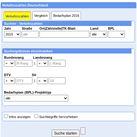
Verkehrszahlen Deutschland
Vergleich
Bedarfsplan 2016
Verkehrszahlen
Suchen - Verkehszahlen
Jahr
Straße
Ort|Zählstelle|TK-Blatt
Land
BPL
Suchergebnisse einschränken
Bundesrang Landesrang
|
DTV SV
|
Bedarfsplan (BPL)-Projekttyp
Infos anzeigen
Suchbegriffe hervorheben