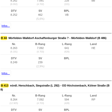
8.262
7.091
216
BB
(9.002)
(4.702)
(101)
DTV
SV
BPL
8.252
462
VB
(5,6%)
Infos...
B 44
Mörfelden-Walldorf-Aschaffenburger Straße ? - Mörfelden-Walldorf (B 486)
Nr.
B-Rang
L-Rang
Land
8.263
7.092
641
HE
(6.191)
(4.703)
(626)
DTV
SV
BPL
8.249
239
(2,9%)
Infos...
B 413
nördl. Herschbach, Siegstraße (L 292) - OD Höchstenbach, Kölner Straße (B
8)
Nr.
B-Rang
L-Rang
Land
8.264
7.092
594
RP
(12.905)
(4.703)
(428)
DTV
SV
BPL