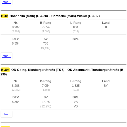
Infos...
B 40
Hochheim (Main) (L 3028) - Flörsheim (Main)-Wicker (L 3017)
Nr.
B-Rang
L-Rang
Land
8.207
7.054
634
HE
(5.989)
(4.665)
(619)
DTV
SV
BPL
8.354
785
(9,4%)
Infos...
B 304
OD Obing, Kienberger Straße (TS 8) - OD Altenmarkt, Trostberger Straße (B
299)
Nr.
B-Rang
L-Rang
Land
8.208
7.054
1.325
BY
(12.372)
(4.665)
(912)
DTV
SV
BPL
8.354
1.078
VB
(12,9%)
VB
Infos...