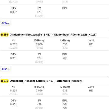
(12.420)
(4.666)
(913)
DTV
SV
BPL
8.352
125
(1,5%)
Infos...
B 255
Gladenbach-Kreuzstraße (B 453) - Gladenbach-Rüchenbach (K 115)
Nr.
B-Rang
L-Rang
Land
8.212
7.056
635
HE
(11.235)
(4.667)
(620)
DTV
SV
BPL
8.351
526
WB
(6,3%)
Infos...
B 275
Ortenberg (Hessen)-Selters (B 457) - Ortenberg (Hessen)
Nr.
B-Rang
L-Rang
Land
8.213
7.056
635
HE
(11.731)
(4.667)
(620)
DTV
SV
BPL
8.351
459
VB
(5,5%)
VB