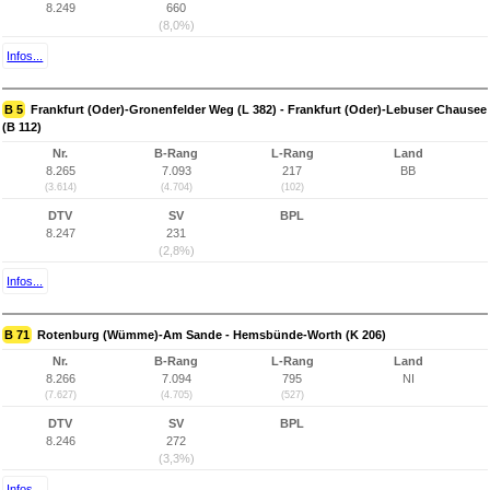
8.249
660
(8,0%)
Infos...
B 5
Frankfurt (Oder)-Gronenfelder Weg (L 382) - Frankfurt (Oder)-Lebuser Chausee
(B 112)
Nr.
B-Rang
L-Rang
Land
8.265
7.093
217
BB
(3.614)
(4.704)
(102)
DTV
SV
BPL
8.247
231
(2,8%)
Infos...
B 71
Rotenburg (Wümme)-Am Sande - Hemsbünde-Worth (K 206)
Nr.
B-Rang
L-Rang
Land
8.266
7.094
795
NI
(7.627)
(4.705)
(527)
DTV
SV
BPL
8.246
272
(3,3%)
Infos...