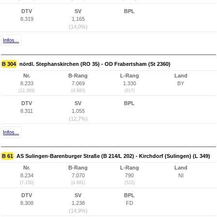
DTV
SV
BPL
8.319
1.165
(14,0%)
Infos...
B 304
nördl. Stephanskirchen (RO 35) - OD Frabertsham (St 2360)
Nr.
B-Rang
L-Rang
Land
8.233
7.069
1.330
BY
(12.369)
(4.680)
(917)
DTV
SV
BPL
8.311
1.055
(12,7%)
Infos...
B 61
AS Sulingen-Barenburger Straße (B 214/L 202) - Kirchdorf (Sulingen) (L 349)
Nr.
B-Rang
L-Rang
Land
8.234
7.070
790
NI
(7.150)
(4.681)
(522)
DTV
SV
BPL
8.308
1.238
FD
(14,9%)