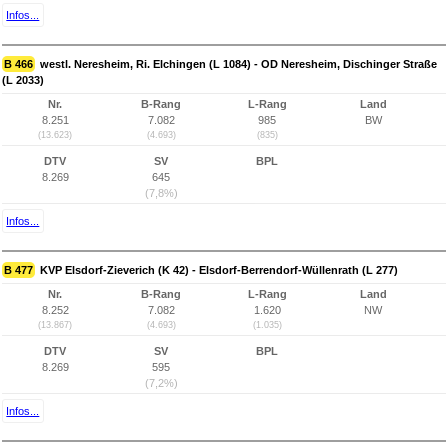
Infos...
B 466
westl. Neresheim, Ri. Elchingen (L 1084) - OD Neresheim, Dischinger Straße
(L 2033)
Nr.
B-Rang
L-Rang
Land
8.251
7.082
985
BW
(13.623)
(4.693)
(835)
DTV
SV
BPL
8.269
645
(7,8%)
Infos...
B 477
KVP Elsdorf-Zieverich (K 42) - Elsdorf-Berrendorf-Wüllenrath (L 277)
Nr.
B-Rang
L-Rang
Land
8.252
7.082
1.620
NW
(13.867)
(4.693)
(1.035)
DTV
SV
BPL
8.269
595
(7,2%)
Infos...