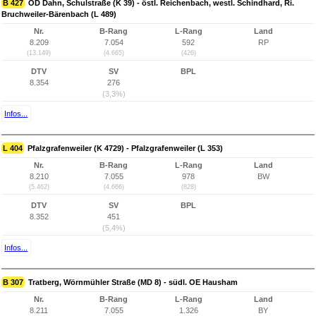
B 427
OD Dahn, Schulstraße (K 39) - östl. Reichenbach, westl. Schindhard, Ri.
Bruchweiler-Bärenbach (L 489)
Nr.
B-Rang
L-Rang
Land
8.209
7.054
592
RP
(13.149)
(4.665)
(426)
DTV
SV
BPL
8.354
276
(3,3%)
Infos...
L 404
Pfalzgrafenweiler (K 4729) - Pfalzgrafenweiler (L 353)
Nr.
B-Rang
L-Rang
Land
8.210
7.055
978
BW
(5.462)
(4.666)
(828)
DTV
SV
BPL
8.352
451
(5,4%)
Infos...
B 307
Tratberg, Wörnmühler Straße (MD 8) - südl. OE Hausham
Nr.
B-Rang
L-Rang
Land
8.211
7.055
1.326
BY