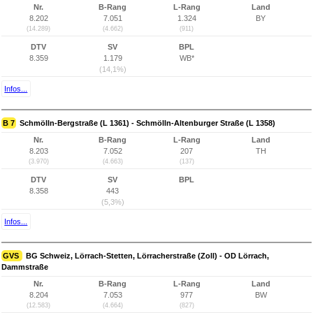
Nr.
B-Rang
L-Rang
Land
8.202
7.051
1.324
BY
(14.289)
(4.662)
(911)
DTV
SV
BPL
8.359
1.179
WB*
(14,1%)
Infos...
B 7
Schmölln-Bergstraße (L 1361) - Schmölln-Altenburger Straße (L 1358)
Nr.
B-Rang
L-Rang
Land
8.203
7.052
207
TH
(3.970)
(4.663)
(137)
DTV
SV
BPL
8.358
443
(5,3%)
Infos...
GVS
BG Schweiz, Lörrach-Stetten, Lörracherstraße (Zoll) - OD Lörrach,
Dammstraße
Nr.
B-Rang
L-Rang
Land
8.204
7.053
977
BW
(12.583)
(4.664)
(827)