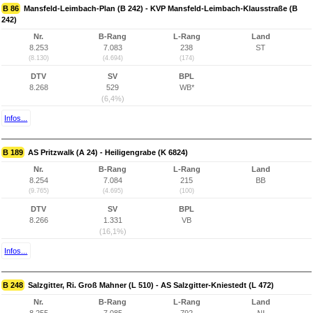
B 86
Mansfeld-Leimbach-Plan (B 242) - KVP Mansfeld-Leimbach-Klausstraße (B
242)
Nr.
B-Rang
L-Rang
Land
8.253
7.083
238
ST
(8.130)
(4.694)
(174)
DTV
SV
BPL
8.268
529
WB*
(6,4%)
Infos...
B 189
AS Pritzwalk (A 24) - Heiligengrabe (K 6824)
Nr.
B-Rang
L-Rang
Land
8.254
7.084
215
BB
(9.765)
(4.695)
(100)
DTV
SV
BPL
8.266
1.331
VB
(16,1%)
Infos...
B 248
Salzgitter, Ri. Groß Mahner (L 510) - AS Salzgitter-Kniestedt (L 472)
Nr.
B-Rang
L-Rang
Land