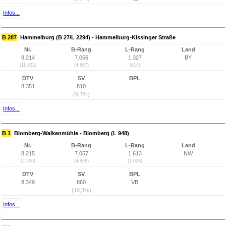
Infos...
B 287
Hammelburg (B 27/L 2294) - Hammelburg-Kissinger Straße
Nr.
B-Rang
L-Rang
Land
8.214
7.056
1.327
BY
(11.922)
(4.667)
(914)
DTV
SV
BPL
8.351
810
(9,7%)
Infos...
B 1
Blomberg-Walkenmühle - Blomberg (L 948)
Nr.
B-Rang
L-Rang
Land
8.215
7.057
1.613
NW
(2.726)
(4.668)
(1.028)
DTV
SV
BPL
8.349
860
VB
(10,3%)
Infos...