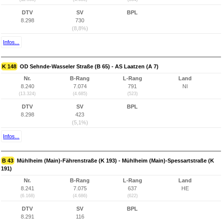
DTV
SV
BPL
8.298
730
(8,8%)
Infos...
K 148
OD Sehnde-Wasseler Straße (B 65) - AS Laatzen (A 7)
Nr.
B-Rang
L-Rang
Land
8.240
7.074
791
NI
(13.324)
(4.685)
(523)
DTV
SV
BPL
8.298
423
(5,1%)
Infos...
B 43
Mühlheim (Main)-Fährenstraße (K 193) - Mühlheim (Main)-Spessartstraße (K
191)
Nr.
B-Rang
L-Rang
Land
8.241
7.075
637
HE
(6.168)
(4.686)
(622)
DTV
SV
BPL
8.291
116