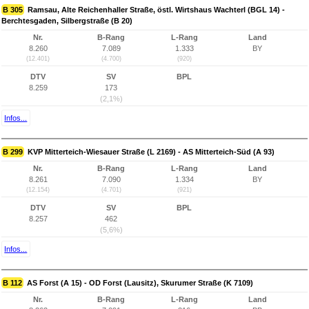
B 305
Ramsau, Alte Reichenhaller Straße, östl. Wirtshaus Wachterl (BGL 14) -
Berchtesgaden, Silbergstraße (B 20)
Nr.
B-Rang
L-Rang
Land
8.260
7.089
1.333
BY
(12.401)
(4.700)
(920)
DTV
SV
BPL
8.259
173
(2,1%)
Infos...
B 299
KVP Mitterteich-Wiesauer Straße (L 2169) - AS Mitterteich-Süd (A 93)
Nr.
B-Rang
L-Rang
Land
8.261
7.090
1.334
BY
(12.154)
(4.701)
(921)
DTV
SV
BPL
8.257
462
(5,6%)
Infos...
B 112
AS Forst (A 15) - OD Forst (Lausitz), Skurumer Straße (K 7109)
Nr.
B-Rang
L-Rang
Land