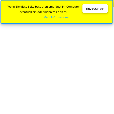
Diese Seite wird nicht mehr aktualisiert.
Zur neuen Seite
Wenn Sie diese Seite besuchen empfängt Ihr Computer
Einverstanden
eventuell ein oder mehrere Cookies.
Mehr Informationen