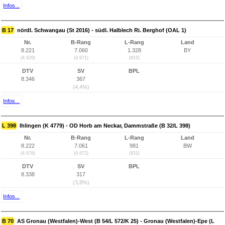
Infos...
B 17
nördl. Schwangau (St 2016) - südl. Halblech Ri. Berghof (OAL 1)
Nr.
B-Rang
L-Rang
Land
8.221
7.060
1.328
BY
(4.929)
(4.671)
(915)
DTV
SV
BPL
8.346
367
(4,4%)
Infos...
L 398
Ihlingen (K 4779) - OD Horb am Neckar, Dammstraße (B 32/L 398)
Nr.
B-Rang
L-Rang
Land
8.222
7.061
981
BW
(4.678)
(4.672)
(831)
DTV
SV
BPL
8.338
317
(3,8%)
Infos...
B 70
AS Gronau (Westfalen)-West (B 54/L 572/K 25) - Gronau (Westfalen)-Epe (L