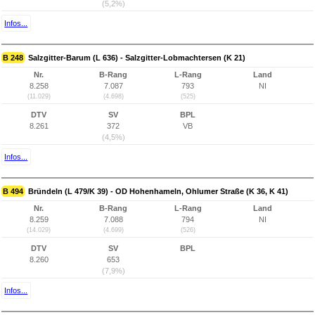
(5,2%)
Infos...
B 248
Salzgitter-Barum (L 636) - Salzgitter-Lobmachtersen (K 21)
Nr.
B-Rang
L-Rang
Land
8.258
7.087
793
NI
(11.029)
(4.698)
(525)
DTV
SV
BPL
8.261
372
VB
(4,5%)
Infos...
B 494
Bründeln (L 479/K 39) - OD Hohenhameln, Ohlumer Straße (K 36, K 41)
Nr.
B-Rang
L-Rang
Land
8.259
7.088
794
NI
(14.029)
(4.699)
(526)
DTV
SV
BPL
8.260
653
(7,9%)
Infos...