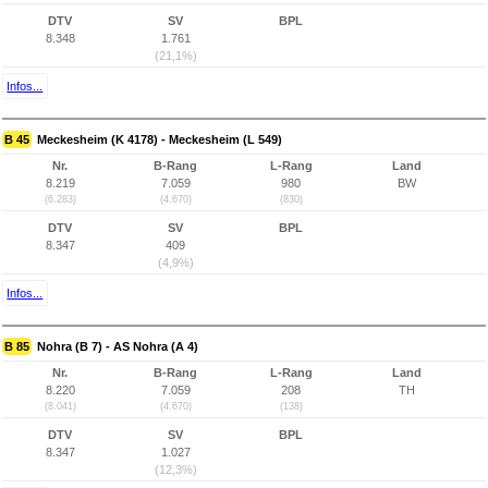
DTV
SV
BPL
8.348
1.761
(21,1%)
Infos...
B 45
Meckesheim (K 4178) - Meckesheim (L 549)
Nr.
B-Rang
L-Rang
Land
8.219
7.059
980
BW
(6.283)
(4.670)
(830)
DTV
SV
BPL
8.347
409
(4,9%)
Infos...
B 85
Nohra (B 7) - AS Nohra (A 4)
Nr.
B-Rang
L-Rang
Land
8.220
7.059
208
TH
(8.041)
(4.670)
(138)
DTV
SV
BPL
8.347
1.027
(12,3%)