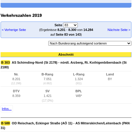
Verkehrszahlen 2019
Seite
< Vorherige Seite
(Ergebnisse
8.201
-
8.300
von
14.284
Nächste Seite >
auf
Seite 83 von 143
)
Abschnitt
B 303
AS Schirnding-Nord (St 2178) - nördl. Arzberg, Ri. Kothigenbibersbach (St
2180)
Nr.
B-Rang
L-Rang
Land
8.201
7.051
1.324
BY
(12.298)
(4.662)
(911)
DTV
SV
BPL
8.359
1.421
WB*
(17,0%)
Infos...
B 588
OD Reischach, Eckinger Straße (AÖ 11) - AS Mitterskirchen/Leitenbach (PAN
31)