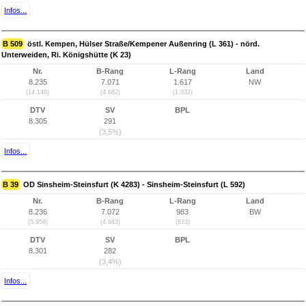
Infos...
B 509
östl. Kempen, Hülser Straße/Kempener Außenring (L 361) - nörd.
Unterweiden, Ri. Königshütte (K 23)
Nr.
B-Rang
L-Rang
Land
8.235
7.071
1.617
NW
(14.148)
(4.682)
(1.032)
DTV
SV
BPL
8.305
291
(3,5%)
Infos...
B 39
OD Sinsheim-Steinsfurt (K 4283) - Sinsheim-Steinsfurt (L 592)
Nr.
B-Rang
L-Rang
Land
8.236
7.072
983
BW
(5.959)
(4.683)
(833)
DTV
SV
BPL
8.301
282
(3,4%)
Infos...