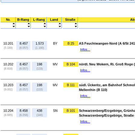
Nr.
B-Rang
L-Rang
Land
Straße
Ab
10.201
8.457
1.573
BY
B 25
AS Feuchtwangen-Nord (A 6/St 2419
(5.189)
(6.057)
(1.160)
Infos...
10.202
8.457
198
MV
B 104
nördl. Neu Wokern, Ri. Groß Roge 
(8.816)
(6.057)
(133)
Infos...
10.203
8.457
198
MV
B 111
südl. Ückeritz, am Bahnhof Schmolle
(9.001)
(6.057)
(133)
Mellenthin (B 110)
Infos...
10.204
8.458
438
SN
B 101
Schwarzenberg/Erzgebirge, Grünhai
(8.685)
(6.058)
(346)
Schwarzenberg/Erzgebirge, Straße d
Infos...