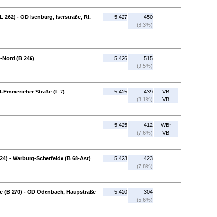
 262) - OD Isenburg, Iserstraße, Ri.
5.427
450
(8,3%)
g-Nord (B 246)
5.426
515
(9,5%)
-Emmericher Straße (L 7)
5.425
439
VB
(8,1%)
VB
5.425
412
WB*
(7,6%)
VB
24) - Warburg-Scherfelde (B 68-Ast)
5.423
423
(7,8%)
e (B 270) - OD Odenbach, Haupstraße
5.420
304
(5,6%)