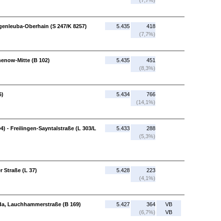
(7,7%)
angenleuba-Oberhain (S 247/K 8257)
5.435
418
(7,7%)
enow-Mitte (B 102)
5.435
451
(8,3%)
6)
5.434
766
(14,1%)
4) - Freilingen-Sayntalstraße (L 303/L
5.433
288
(5,3%)
 Straße (L 37)
5.428
223
(4,1%)
rda, Lauchhammerstraße (B 169)
5.427
364
VB
(6,7%)
VB