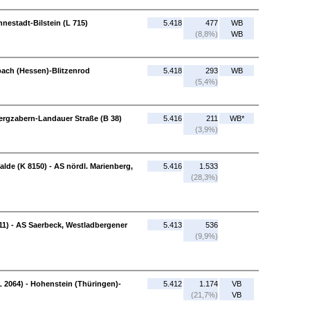
nestadt-Bilstein (L 715)
5.418
477
WB
(8,8%)
WB
rbach (Hessen)-Blitzenrod
5.418
293
WB
(5,4%)
ergzabern-Landauer Straße (B 38)
5.416
211
WB*
(3,9%)
alde (K 8150) - AS nördl. Marienberg,
5.416
1.533
(28,3%)
11) - AS Saerbeck, Westladbergener
5.413
536
(9,9%)
 2064) - Hohenstein (Thüringen)-
5.412
1.174
VB
(21,7%)
VB