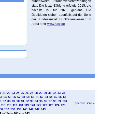
bundesweite Straßenverkehrszählungen
statt. Die letzte Zählung erfolgte 2015, die
nächste ist für 2020 geplant. Die
Quelldaten stehen ebenfalls auf der Seite
der Bundesanstalt für Straßenwesen zum
Abruf breit:
www.bast.de
0
21
22
23
24
25
26
27
28
29
30
31
32
33
34
53
54
55
56
57
58
59
60
61
62
63
64
65
66
67
6
87
88
89
90
91
92
93
94
95
96
97
98
99
100
Nächste Seite >
115
116
117
118
119
120
121
122
123
124
125
36
137
138
139
140
141
142
143
4
auf
Seite 103 von 143
)