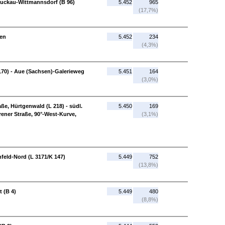
Luckau-Wittmannsdorf (B 96)
5.452
965
(17,7%)
fen
5.452
234
(4,3%)
170) - Aue (Sachsen)-Galerieweg
5.451
164
(3,0%)
ße, Hürtgenwald (L 218) - südl.
5.450
169
rener Straße, 90°-West-Kurve,
(3,1%)
feld-Nord (L 3171/K 147)
5.449
752
(13,8%)
 (B 4)
5.449
480
(8,8%)