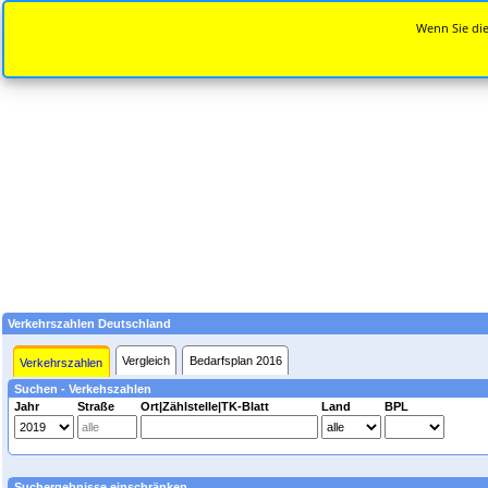
Wenn Sie die
Verkehrszahlen Deutschland
Vergleich
Bedarfsplan 2016
Verkehrszahlen
Suchen - Verkehszahlen
Jahr
Straße
Ort|Zählstelle|TK-Blatt
Land
BPL
Suchergebnisse einschränken