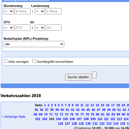
Bundesrang Landesrang
|
DTV SV
|
Bedarfsplan (BPL)-Projekttyp
Infos anzeigen
Suchbegriffe hervorheben
Verkehrszahlen 2019
Seite
1
2
3
4
5
6
7
8
9
10
11
12
13
14
15
16
17
18
19
2
35
36
37
38
39
40
41
42
43
44
45
46
47
48
49
50
51
52
68
69
70
71
72
73
74
75
76
77
78
79
80
81
82
83
84
85
8
< Vorherige Seite
101
102
103
104
105
106
107
108
109
110
111
112
113
114
126
127
128
129
130
131
132
133
134
135
1
(Ergebnisse
10.201
-
10.300
von
14.28