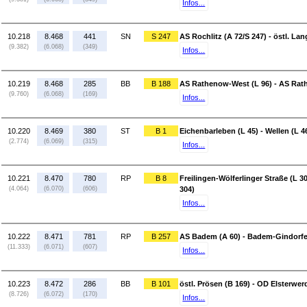
Infos...
10.218
8.468
441
SN
S 247
AS Rochlitz (A 72/S 247) - östl. L
(9.382)
(6.068)
(349)
Infos...
10.219
8.468
285
BB
B 188
AS Rathenow-West (L 96) - AS Rath
(9.760)
(6.068)
(169)
Infos...
10.220
8.469
380
ST
B 1
Eichenbarleben (L 45) - Wellen (L 4
(2.774)
(6.069)
(315)
Infos...
10.221
8.470
780
RP
B 8
Freilingen-Wölferlinger Straße (L 30
(4.064)
(6.070)
(606)
304)
Infos...
10.222
8.471
781
RP
B 257
AS Badem (A 60) - Badem-Gindorfer
(11.333)
(6.071)
(607)
Infos...
10.223
8.472
286
BB
B 101
östl. Prösen (B 169) - OD Elsterwe
(8.726)
(6.072)
(170)
Infos...