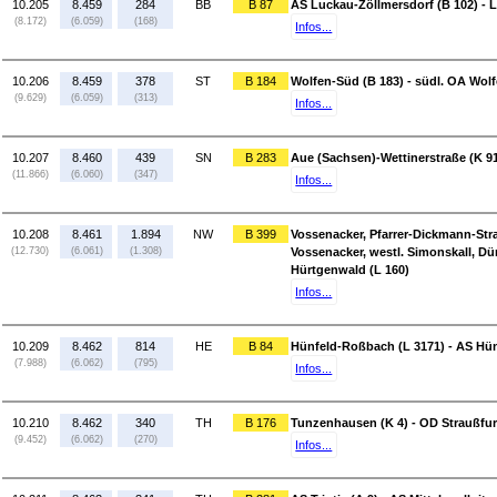
10.205
8.459
284
BB
B 87
AS Luckau-Zöllmersdorf (B 102) - 
(8.172)
(6.059)
(168)
Infos...
10.206
8.459
378
ST
B 184
Wolfen-Süd (B 183) - südl. OA Wol
(9.629)
(6.059)
(313)
Infos...
10.207
8.460
439
SN
B 283
Aue (Sachsen)-Wettinerstraße (K 9
(11.866)
(6.060)
(347)
Infos...
10.208
8.461
1.894
NW
B 399
Vossenacker, Pfarrer-Dickmann-Stra
(12.730)
(6.061)
(1.308)
Vossenacker, westl. Simonskall, Dü
Hürtgenwald (L 160)
Infos...
10.209
8.462
814
HE
B 84
Hünfeld-Roßbach (L 3171) - AS Hün
(7.988)
(6.062)
(795)
Infos...
10.210
8.462
340
TH
B 176
Tunzenhausen (K 4) - OD Straußfurt
(9.452)
(6.062)
(270)
Infos...