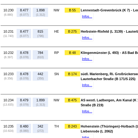
10.230
8.477
1.898
NW
B 55
Lennestadt-Grevenbrück (K 7) - Len
(6.880)
(6.077)
(1.312)
Infos...
10.231
8.477
815
HE
B 275
Herbstein-Rixfeld (L 3139) - Laute
(11.740)
(6.077)
(796)
Infos...
10.232
8.478
784
RP
B 48
Klingenmünster (L 493) - AS Bad B
(6.397)
(6.078)
(610)
Infos...
10.233
8.478
442
SN
B 174
südl. Marienberg, Ri. Großrückersw
(9.356)
(6.078)
(350)
Lauterbacher Straße (B 171/S 225)
Infos...
10.234
8.479
1.899
NW
B 475
AS westl. Ladbergen, Am Kanal (K 
(13.835)
(6.079)
(1.313)
Straße (B 219)
Infos...
10.235
8.480
342
TH
B 243
Hohenstein (Thüringen)-Holbach (L
(10.824)
(6.080)
(272)
Liebenrode (L 2062)
Infos...