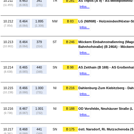
10.211
8.463
341
TH
B 281
AS Triptis (A 9) - AS Mittelpoellnitz 
(11.855)
(6.063)
(271)
Infos...
10.212
8.464
1.895
NW
B 83
LG (NI/NW) - Holzminden/Höxter-St
(7.954)
(6.064)
(1.309)
Infos...
10.213
8.464
379
ST
B 246
Möckern Einbahnstraßenring (Magd
(10.902)
(6.064)
(314)
Bahnhofstraße) (B 246A) - Möcker
Infos...
10.214
8.465
440
SN
B 98
AS Zeithain (B 169) - AS Großenhai
(8.638)
(6.065)
(348)
Infos...
10.215
8.466
1.000
NI
B 216
Dahlenburg-Zum Kiebitzberg - Dahl
(10.238)
(6.066)
(731)
Infos...
10.216
8.467
1.001
NI
B 188
OD Vorsfelde, Neuhäuser Straße (L 
(9.736)
(6.067)
(732)
Infos...
10.217
8.468
441
SN
B 175
östl. Narsdorf, Ri. Mutzscheroda (S 
(9.381)
(6.068)
(349)