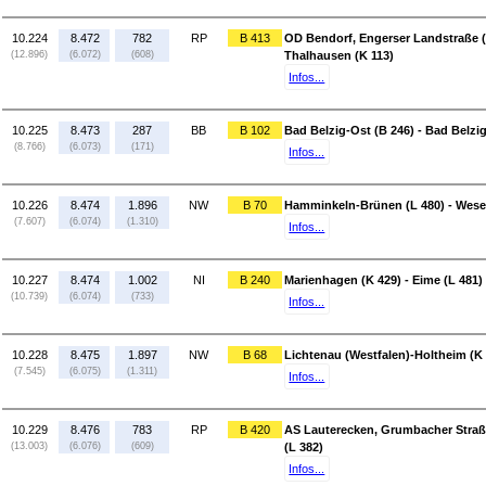
10.224
8.472
782
RP
B 413
OD Bendorf, Engerser Landstraße (L
(12.896)
(6.072)
(608)
Thalhausen (K 113)
Infos...
10.225
8.473
287
BB
B 102
Bad Belzig-Ost (B 246) - Bad Belzi
(8.766)
(6.073)
(171)
Infos...
10.226
8.474
1.896
NW
B 70
Hamminkeln-Brünen (L 480) - Wesel
(7.607)
(6.074)
(1.310)
Infos...
10.227
8.474
1.002
NI
B 240
Marienhagen (K 429) - Eime (L 481)
(10.739)
(6.074)
(733)
Infos...
10.228
8.475
1.897
NW
B 68
Lichtenau (Westfalen)-Holtheim (K 
(7.545)
(6.075)
(1.311)
Infos...
10.229
8.476
783
RP
B 420
AS Lauterecken, Grumbacher Straß
(13.003)
(6.076)
(609)
(L 382)
Infos...