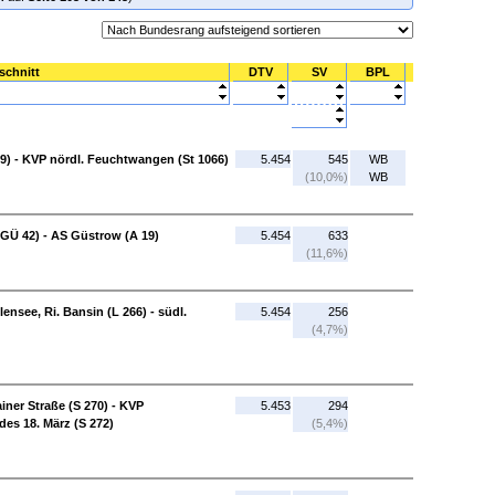
schnitt
DTV
SV
BPL
) - KVP nördl. Feuchtwangen (St 1066)
5.454
545
WB
(10,0%)
WB
(GÜ 42) - AS Güstrow (A 19)
5.454
633
(11,6%)
nsee, Ri. Bansin (L 266) - südl.
5.454
256
(4,7%)
ner Straße (S 270) - KVP
5.453
294
es 18. März (S 272)
(5,4%)