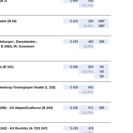
(B 2)
5.444
550
(10,1%)
ahle (B 64)
5.443
250
WB*
(4,6%)
WB*
eburger-, Dasselander-,
5.443
463
WB
n B 246A, Ri. Gommern
(8,5%)
n (B 101)
5.440
903
VB
(16,6%)
VB
VB
enburg-Tostergloper Straße (L 232)
5.439
642
(11,8%)
290) - AS Velpke/Grafhorst (B 244)
5.436
571
WB
(10,5%)
242) - AS Rochlitz (A 72/S 247)
5.435
418