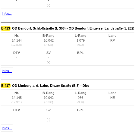
-
-
(-)
Infos...
B 413
OD Bendorf, Schloßstraße (L 306) - OD Bendorf, Engerser Landstraße (L 262)
Nr.
B-Rang
L-Rang
Land
14.144
10.042
1.079
RP
(12.895)
(7.638)
(902)
DTV
SV
BPL
-
-
(-)
Infos...
B 417
OD Limburg a. d. Lahn, Diezer Straße (B 8) - Diez
Nr.
B-Rang
L-Rang
Land
14.145
10.042
956
HE
(12.951)
(7.638)
(936)
DTV
SV
BPL
-
-
(-)
Infos...