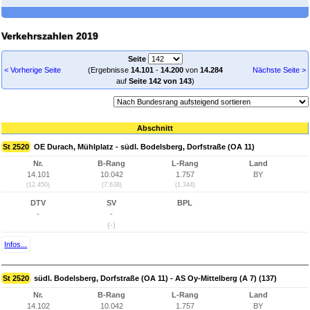
Verkehrszahlen 2019
Seite
< Vorherige Seite
(Ergebnisse
14.101
-
14.200
von
14.284
Nächste Seite >
auf
Seite 142 von 143
)
Abschnitt
St 2520
OE Durach, Mühlplatz - südl. Bodelsberg, Dorfstraße (OA 11)
Nr.
B-Rang
L-Rang
Land
14.101
10.042
1.757
BY
(12.450)
(7.638)
(1.344)
DTV
SV
BPL
-
-
(-)
Infos...
St 2520
südl. Bodelsberg, Dorfstraße (OA 11) - AS Oy-Mittelberg (A 7) (137)
Nr.
B-Rang
L-Rang
Land
14.102
10.042
1.757
BY