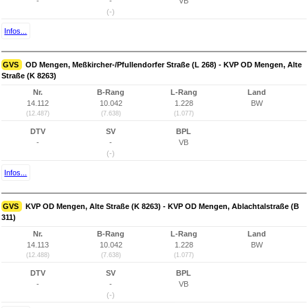
-
-
VB
(-)
Infos...
GVS
OD Mengen, Meßkircher-/Pfullendorfer Straße (L 268) - KVP OD Mengen, Alte
Straße (K 8263)
Nr.
B-Rang
L-Rang
Land
14.112
10.042
1.228
BW
(12.487)
(7.638)
(1.077)
DTV
SV
BPL
-
-
VB
(-)
Infos...
GVS
KVP OD Mengen, Alte Straße (K 8263) - KVP OD Mengen, Ablachtalstraße (B
311)
Nr.
B-Rang
L-Rang
Land
14.113
10.042
1.228
BW
(12.488)
(7.638)
(1.077)
DTV
SV
BPL
-
-
VB
(-)