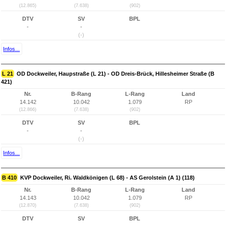
(12.865)
(7.638)
(902)
DTV
SV
BPL
-
-
(-)
Infos...
L 21
OD Dockweiler, Haupstraße (L 21) - OD Dreis-Brück, Hillesheimer Straße (B
421)
Nr.
B-Rang
L-Rang
Land
14.142
10.042
1.079
RP
(12.866)
(7.638)
(902)
DTV
SV
BPL
-
-
(-)
Infos...
B 410
KVP Dockweiler, Ri. Waldkönigen (L 68) - AS Gerolstein (A 1) (118)
Nr.
B-Rang
L-Rang
Land
14.143
10.042
1.079
RP
(12.870)
(7.638)
(902)
DTV
SV
BPL