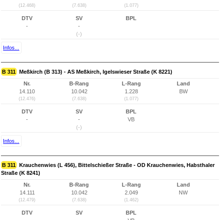
(12.468)
(7.638)
(1.077)
DTV
SV
BPL
-
-
(-)
Infos...
B 311
Meßkirch (B 313) - AS Meßkirch, Igelswieser Straße (K 8221)
Nr.
B-Rang
L-Rang
Land
14.110
10.042
1.228
BW
(12.476)
(7.638)
(1.077)
DTV
SV
BPL
-
-
VB
(-)
Infos...
B 311
Krauchenwies (L 456), Bittelschießer Straße - OD Krauchenwies, Habsthaler
Straße (K 8241)
Nr.
B-Rang
L-Rang
Land
14.111
10.042
2.049
NW
(12.479)
(7.638)
(1.462)
DTV
SV
BPL