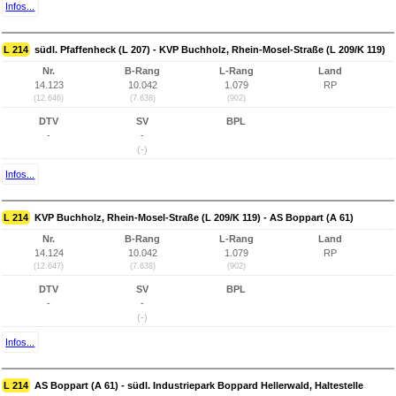
Infos...
L 214
südl. Pfaffenheck (L 207) - KVP Buchholz, Rhein-Mosel-Straße (L 209/K 119)
Nr.
B-Rang
L-Rang
Land
14.123
10.042
1.079
RP
(12.646)
(7.638)
(902)
DTV
SV
BPL
-
-
(-)
Infos...
L 214
KVP Buchholz, Rhein-Mosel-Straße (L 209/K 119) - AS Boppart (A 61)
Nr.
B-Rang
L-Rang
Land
14.124
10.042
1.079
RP
(12.647)
(7.638)
(902)
DTV
SV
BPL
-
-
(-)
Infos...
L 214
AS Boppart (A 61) - südl. Industriepark Boppard Hellerwald, Haltestelle