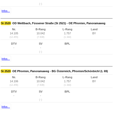
(-)
Infos...
St 2520
OD Weißbach, Füssener Straße (St 2521) - OE Pfronten, Panoramaweg
Nr.
B-Rang
L-Rang
Land
14.105
10.042
1.757
BY
(12.455)
(7.638)
(1.344)
DTV
SV
BPL
-
-
(-)
Infos...
St 2520
OE Pfronten, Panoramaweg - BG Österreich, Pfronten/Schönbichl (L 69)
Nr.
B-Rang
L-Rang
Land
14.106
10.042
1.757
BY
(12.456)
(7.638)
(1.344)
DTV
SV
BPL
-
-
(-)
Infos...