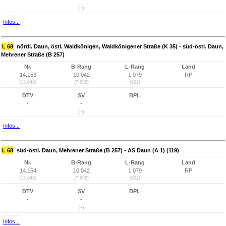
(-)
Infos...
L 68
nördl. Daun, östl. Waldkönigen, Waldkönigener Straße (K 35) - süd-östl. Daun,
Mehrener Straße (B 257)
Nr.
B-Rang
L-Rang
Land
14.153
10.042
1.079
RP
(13.048)
(7.638)
(902)
DTV
SV
BPL
-
-
(-)
Infos...
L 68
süd-östl. Daun, Mehrener Straße (B 257) - AS Daun (A 1) (119)
Nr.
B-Rang
L-Rang
Land
14.154
10.042
1.079
RP
(13.049)
(7.638)
(902)
DTV
SV
BPL
-
-
(-)
Infos...