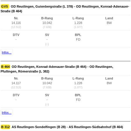
GVS
OD Reutlingen, Gutenbergstraße (L 378) - OD Reutlingen, Konrad-Adenauer-
Straße (B 464)
Nr.
B-Rang
L-Rang
Land
14.116
10.042
1.228
BW
(12.512)
(7.638)
(1.077)
DTV
SV
BPL
-
-
FD
(-)
Infos...
B 464
OD Reutlingen, Konrad-Adenauer-Straße (B 464) - OD Reutlingen,
Pfullingen, Römerstraße (L 382)
Nr.
B-Rang
L-Rang
Land
14.117
10.042
1.228
BW
(12.513)
(7.638)
(1.077)
DTV
SV
BPL
-
-
FD
(-)
Infos...
B 312
AS Reutlingen-Sondelfingen (B 28) - AS Reutlingen-Südbahnhof (B 464)