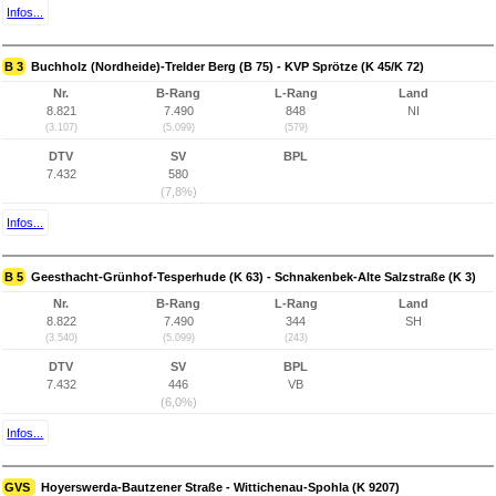
Infos...
B 3
Buchholz (Nordheide)-Trelder Berg (B 75) - KVP Sprötze (K 45/K 72)
Nr.
B-Rang
L-Rang
Land
8.821
7.490
848
NI
(3.107)
(5.099)
(579)
DTV
SV
BPL
7.432
580
(7,8%)
Infos...
B 5
Geesthacht-Grünhof-Tesperhude (K 63) - Schnakenbek-Alte Salzstraße (K 3)
Nr.
B-Rang
L-Rang
Land
8.822
7.490
344
SH
(3.540)
(5.099)
(243)
DTV
SV
BPL
7.432
446
VB
(6,0%)
Infos...
GVS
Hoyerswerda-Bautzener Straße - Wittichenau-Spohla (K 9207)