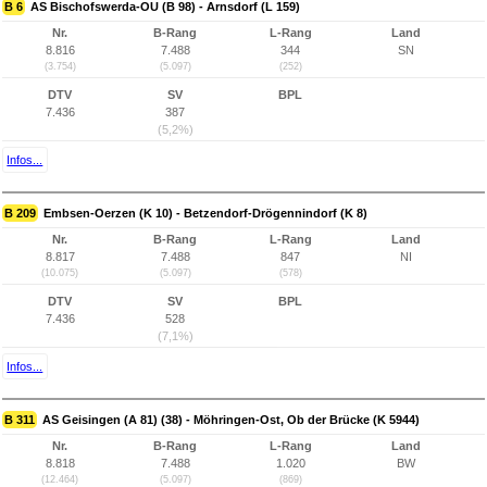
B 6
AS Bischofswerda-OU (B 98) - Arnsdorf (L 159)
Nr.
B-Rang
L-Rang
Land
8.816
7.488
344
SN
(3.754)
(5.097)
(252)
DTV
SV
BPL
7.436
387
(5,2%)
Infos...
B 209
Embsen-Oerzen (K 10) - Betzendorf-Drögennindorf (K 8)
Nr.
B-Rang
L-Rang
Land
8.817
7.488
847
NI
(10.075)
(5.097)
(578)
DTV
SV
BPL
7.436
528
(7,1%)
Infos...
B 311
AS Geisingen (A 81) (38) - Möhringen-Ost, Ob der Brücke (K 5944)
Nr.
B-Rang
L-Rang
Land
8.818
7.488
1.020
BW
(12.464)
(5.097)
(869)