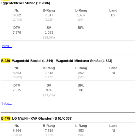
Eggenfeldener Straße (St 2086)
Nr.
B-Rang
L-Rang
Land
8.862
7.517
1.407
BY
(12.705)
(5.126)
(994)
DTV
SV
BPL
7.376
1.033
(14,0%)
Infos...
B 239
Wagenfeld-Bockel (L 344) - Wagenfeld-Mindener Straße (L 343)
Nr.
B-Rang
L-Rang
Land
8.863
7.518
852
NI
(10.683)
(5.127)
(583)
DTV
SV
BPL
7.375
974
VB
(13,2%)
Infos...
B 475
LG NW/NI - KVP Glandorf (B 51/K 339)
Nr.
B-Rang
L-Rang
Land
8.864
7.519
853
NI
(13.830)
(5.128)
(584)