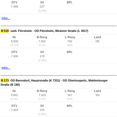
DTV
SV
BPL
7.406
237
(3,2%)
Infos...
B 519
südl. Flörsheim - OD Flörsheim, Wickerer Straße (L 3017)
Nr.
B-Rang
L-Rang
Land
8.840
7.502
700
HE
(14.215)
(5.111)
(683)
DTV
SV
BPL
7.406
178
(2,4%)
Infos...
B 173
OD Bernsdorf, Hauptstraße (K 7331) - OD Oberlungwitz, Waldenburger
Straße (B 180)
Nr.
B-Rang
L-Rang
Land
8.841
7.503
347
SN
(9.311)
(5.112)
(255)
DTV
SV
BPL
7.403
370
(5,0%)