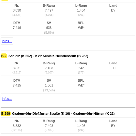
Nr.
B-Rang
L-Rang
Land
8.830
7.497
1.404
BY
(4.624)
(5.106)
(991)
DTV
SV
BPL
7.416
638
WB*
(8,6%)
Infos...
B 2
Schleiz (K 552) - KVP Schleiz-Heinrichsruh (B 282)
Nr.
B-Rang
L-Rang
Land
8.831
7.498
242
TH
(2.919)
(5.107)
(172)
DTV
SV
BPL
7.415
1.001
WB*
(13,5%)
Infos...
B 299
Grafenwöhr-Dießfurter Straße (K 16) - Grafenwöhr-Hütten (K 21)
Nr.
B-Rang
L-Rang
Land
8.832
7.498
1.405
BY
(12.165)
(5.107)
(992)