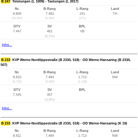
B 247
Teistungen (L 1009) - Tastungen (L 2017)
Nr.
B-Rang
L-Rang
Land
8.809
7.483
241
TH
(10.962)
(5.092)
(171)
DTV
SV
BPL
7.447
462
VB
(6,2%)
Infos...
B 233
KVP Werne-Nordlippestraße (B 233/L 518) - OD Werne-Hansaring (B 233/L
507)
Nr.
B-Rang
L-Rang
Land
8.810
7.484
1.713
NW
(6.735)
(5.093)
(1.128)
DTV
SV
BPL
7.445
357
(4,8%)
Infos...
B 233
KVP Werne-Nordlippestraße (B 233/L 518) - OD Werne-Hansaring (K 19)
Nr.
B-Rang
L-Rang
Land
8.811
7.484
1.713
NW