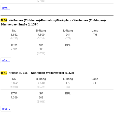
(7,4%)
Infos...
B 86
Weißensee (Thüringen)-Runneburg/Marktplatz - Weißensee (Thüringen)-
Sömmerdaer Straße (L 1054)
Nr.
B-Rang
L-Rang
Land
8.851
7.509
244
TH
(8.153)
(5.118)
(174)
DTV
SV
BPL
7.391
606
(8,2%)
Infos...
B 41
Freisen (L 315) - Nohfelden-Wolfersweiler (L 322)
Nr.
B-Rang
L-Rang
Land
8.852
7.510
172
SL
(6.025)
(5.119)
(93)
DTV
SV
BPL
7.389
369
(5,0%)
Infos...