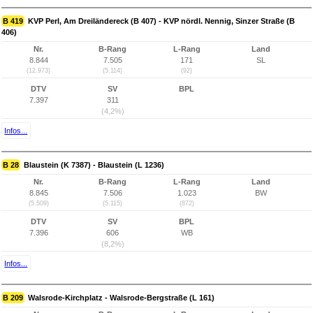
B 419
KVP Perl, Am Dreiländereck (B 407) - KVP nördl. Nennig, Sinzer Straße (B
406)
Nr.
B-Rang
L-Rang
Land
8.844
7.505
171
SL
(12.973)
(5.114)
(92)
DTV
SV
BPL
7.397
311
(4,2%)
Infos...
B 28
Blaustein (K 7387) - Blaustein (L 1236)
Nr.
B-Rang
L-Rang
Land
8.845
7.506
1.023
BW
(5.509)
(5.115)
(872)
DTV
SV
BPL
7.396
606
WB
(8,2%)
Infos...
B 209
Walsrode-Kirchplatz - Walsrode-Bergstraße (L 161)