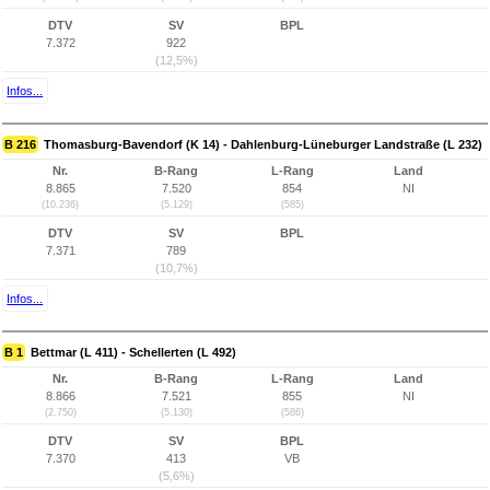
DTV
SV
BPL
7.372
922
(12,5%)
Infos...
B 216
Thomasburg-Bavendorf (K 14) - Dahlenburg-Lüneburger Landstraße (L 232)
Nr.
B-Rang
L-Rang
Land
8.865
7.520
854
NI
(10.236)
(5.129)
(585)
DTV
SV
BPL
7.371
789
(10,7%)
Infos...
B 1
Bettmar (L 411) - Schellerten (L 492)
Nr.
B-Rang
L-Rang
Land
8.866
7.521
855
NI
(2.750)
(5.130)
(586)
DTV
SV
BPL
7.370
413
VB
(5,6%)