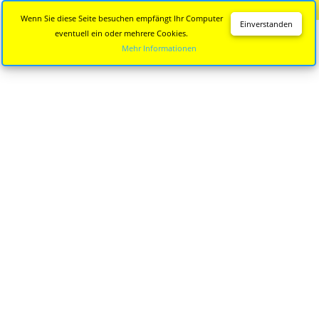
Diese Seite wird nicht mehr aktualisiert.
Zur neuen Seite
Wenn Sie diese Seite besuchen empfängt Ihr Computer
Einverstanden
eventuell ein oder mehrere Cookies.
Mehr Informationen