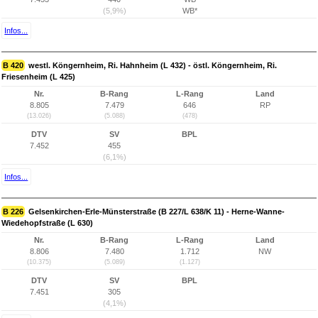
(5,9%)
WB*
Infos...
B 420
westl. Köngernheim, Ri. Hahnheim (L 432) - östl. Köngernheim, Ri.
Friesenheim (L 425)
Nr.
B-Rang
L-Rang
Land
8.805
7.479
646
RP
(13.026)
(5.088)
(478)
DTV
SV
BPL
7.452
455
(6,1%)
Infos...
B 226
Gelsenkirchen-Erle-Münsterstraße (B 227/L 638/K 11) - Herne-Wanne-
Wiedehopfstraße (L 630)
Nr.
B-Rang
L-Rang
Land
8.806
7.480
1.712
NW
(10.375)
(5.089)
(1.127)
DTV
SV
BPL
7.451
305
(4,1%)