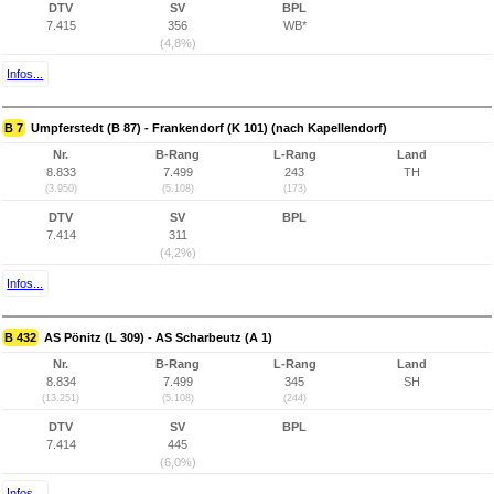
DTV
SV
BPL
7.415
356
WB*
(4,8%)
Infos...
B 7
Umpferstedt (B 87) - Frankendorf (K 101) (nach Kapellendorf)
Nr.
B-Rang
L-Rang
Land
8.833
7.499
243
TH
(3.950)
(5.108)
(173)
DTV
SV
BPL
7.414
311
(4,2%)
Infos...
B 432
AS Pönitz (L 309) - AS Scharbeutz (A 1)
Nr.
B-Rang
L-Rang
Land
8.834
7.499
345
SH
(13.251)
(5.108)
(244)
DTV
SV
BPL
7.414
445
(6,0%)
Infos...