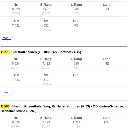
Nr.
B-Rang
L-Rang
Land
8.823
7.491
345
SN
(8.563)
(5.100)
(253)
DTV
SV
BPL
7.431
632
FD
(8,5%)
Infos...
B 275
Florstadt-Staden (L 3188) - AS Florstadt (A 45)
Nr.
B-Rang
L-Rang
Land
8.824
7.492
699
HE
(11.727)
(5.101)
(682)
DTV
SV
BPL
7.423
312
(4,2%)
Infos...
B 506
Eikamp, Rosenthaler Weg, Ri. Herrenstrunden (K 33) - OD Kürten-Schanze,
Bechener Straße (L 289)
Nr.
B-Rang
L-Rang
Land
8.825
7.493
1.714
NW
(14.116)
(5.102)
(1.129)