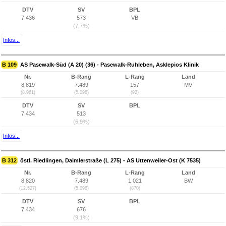
DTV
SV
BPL
7.436
573
VB
(7,7%)
Infos...
B 109
AS Pasewalk-Süd (A 20) (36) - Pasewalk-Ruhleben, Asklepios Klinik
Nr.
B-Rang
L-Rang
Land
8.819
7.489
157
MV
(8.961)
(5.098)
(92)
DTV
SV
BPL
7.434
513
(6,9%)
Infos...
B 312
östl. Riedlingen, Daimlerstraße (L 275) - AS Uttenweiler-Ost (K 7535)
Nr.
B-Rang
L-Rang
Land
8.820
7.489
1.021
BW
(12.527)
(5.098)
(870)
DTV
SV
BPL
7.434
676
(9,1%)