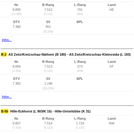
Nr.
B-Rang
L-Rang
Land
8.855
7.512
701
HE
(13.368)
(5.121)
(684)
DTV
SV
BPL
7.386
451
(6,1%)
Infos...
B 2
AS Zeitz/Kretzschau-Näthern (B 180) - AS Zeitz/Kretzschau-Kleinosida (L 193)
Nr.
B-Rang
L-Rang
Land
8.856
7.513
273
ST
(2.894)
(5.122)
(209)
DTV
SV
BPL
7.382
1.196
(16,2%)
Infos...
B 65
Hille-Eckhorst (L 803/K 15) - Hille-Unterlübbe (K 31)
Nr.
B-Rang
L-Rang
Land
8.857
7.514
1.718
NW
(7.416)
(5.123)
(1.133)