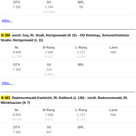
DTV
SV
BPL
7.392
1.294
VB
(17,5%)
Infos...
B 399
westl. Gey, Ri. Straß, Hürtgenwald (K 31) - OD Kleinhau, Schevenhüttener
Straße, Hürtgenwald (L 11)
Nr.
B-Rang
L-Rang
Land
8.849
7.508
1.717
NW
(12.728)
(5.117)
(1.132)
DTV
SV
BPL
7.392
214
(2,9%)
Infos...
B 483
Radevormwald-Karlshöh, Ri. Keilbeck (L 130) - nördl. Radevormwald, Ri.
Wönkhausen (K 7)
Nr.
B-Rang
L-Rang
Land
8.850
7.508
1.717
NW
(13.955)
(5.117)
(1.132)
DTV
SV
BPL
7.392
547