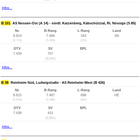
Infos...
B 101
AS Nossen-Ost (A 14) - nördl. Katzenberg, Käbschütztal, Ri. Nössige (S 85)
Nr.
B-Rang
L-Rang
Land
8.814
7.486
343
SN
(8.716)
(5.095)
(251)
DTV
SV
BPL
7.439
707
(9,5%)
Infos...
B 38
Reinheim-Süd, Ludwigstraße - AS Reinheim-West (B 426)
Nr.
B-Rang
L-Rang
Land
8.815
7.487
698
HE
(5.919)
(5.096)
(681)
DTV
SV
BPL
7.438
431
(5,8%)
Infos...