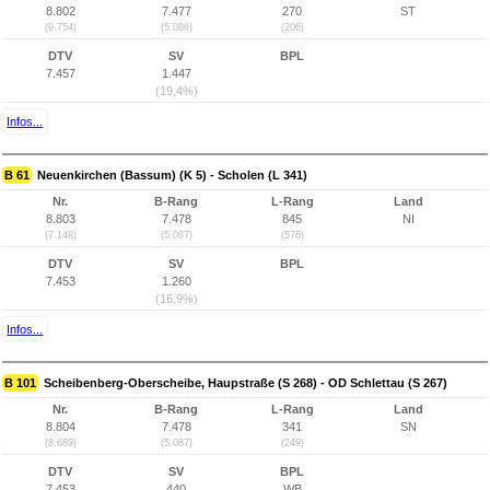
8.802
7.477
270
ST
(9.754)
(5.086)
(206)
DTV
SV
BPL
7.457
1.447
(19,4%)
Infos...
B 61
Neuenkirchen (Bassum) (K 5) - Scholen (L 341)
Nr.
B-Rang
L-Rang
Land
8.803
7.478
845
NI
(7.148)
(5.087)
(576)
DTV
SV
BPL
7.453
1.260
(16,9%)
Infos...
B 101
Scheibenberg-Oberscheibe, Haupstraße (S 268) - OD Schlettau (S 267)
Nr.
B-Rang
L-Rang
Land
8.804
7.478
341
SN
(8.689)
(5.087)
(249)
DTV
SV
BPL
7.453
440
WB