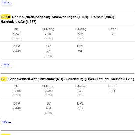
Infos...
B 209
Böhme (Niedersachsen)-Altenwahlingen (L 159) - Rethem (Aller)-
Hainholzstraße (L 157)
Nr.
B-Rang
L-Rang
Land
8.807
7.481
846
NI
(10.091)
(5.090)
(577)
DTV
SV
BPL
7.449
559
WB
(7,5%)
Infos...
B 5
Schnakenbek-Alte Salzstraße (K 3) - Lauenburg (Elbe)-Lütauer Chausee (B 209)
Nr.
B-Rang
L-Rang
Land
8.808
7.482
342
SH
(3.541)
(5.091)
(241)
DTV
SV
BPL
7.448
454
VB
(6,1%)
Infos...