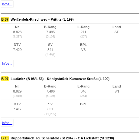
Infos...
B 87
Weißenfels-Kirschweg - Prittitz (L 199)
Nr.
B-Rang
L-Rang
Land
8.828
7.495
271
ST
(8.217)
(5.104)
(207)
DTV
SV
BPL
7.420
341
VB
(4,6%)
Infos...
B 97
Laußnitz (B 98/L 56) - Königsbrück-Kamenzer Straße (L 100)
Nr.
B-Rang
L-Rang
Land
8.829
7.496
346
SN
(8.615)
(5.105)
(254)
DTV
SV
BPL
7.417
831
(11,2%)
Infos...
B 13
Ruppertsbuch, Ri. Schernfeld (St 2047) - OA Eichstätt (St 2230)