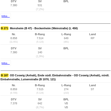
DTV
SV
BPL
7.380
531
(7,2%)
Infos...
B 271
Monsheim (B 47) - Bockenheim (Weinstraße) (L 450)
Nr.
B-Rang
L-Rang
Land
8.858
7.514
649
RP
(11.651)
(5.123)
(481)
DTV
SV
BPL
7.380
140
(1,9%)
Infos...
B 187
OD Coswig (Anhalt), Ende südl. Einbahnstraße - OD Coswig (Anhalt), nördl.
Einbahnstraße, Luisenstraße (B 107/L 121)
Nr.
B-Rang
L-Rang
Land
8.859
7.515
274
ST
(9.700)
(5.124)
(210)
DTV
SV
BPL
7.378
642
VB
(8,7%)
VB