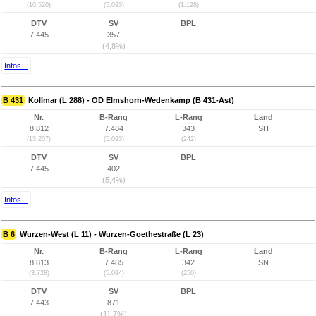
(10.520)
(5.093)
(1.128)
DTV
SV
BPL
7.445
357
(4,8%)
Infos...
B 431
Kollmar (L 288) - OD Elmshorn-Wedenkamp (B 431-Ast)
Nr.
B-Rang
L-Rang
Land
8.812
7.484
343
SH
(13.207)
(5.093)
(242)
DTV
SV
BPL
7.445
402
(5,4%)
Infos...
B 6
Wurzen-West (L 11) - Wurzen-Goethestraße (L 23)
Nr.
B-Rang
L-Rang
Land
8.813
7.485
342
SN
(3.728)
(5.094)
(250)
DTV
SV
BPL
7.443
871
(11,7%)