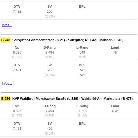
DTV
SV
BPL
7.422
200
(2,7%)
Infos...
B 248
Salzgitter-Lobmachtersen (K 21) - Salzgitter, Ri. Groß Mahner (L 510)
Nr.
B-Rang
L-Rang
Land
8.826
7.494
849
NI
(11.030)
(5.103)
(580)
DTV
SV
BPL
7.421
312
VB
(4,2%)
VB
Infos...
B 256
KVP Waldbröl-Morsbacher Straße (L 339) - Waldbröl-Am Marktplatz (B 478)
Nr.
B-Rang
L-Rang
Land
8.827
7.494
1.715
NW
(11.259)
(5.103)
(1.130)
DTV
SV
BPL
7.421
408
(5,5%)