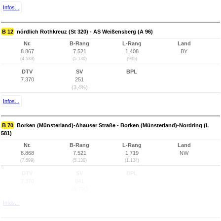
Infos...
B 12
nördlich Rothkreuz (St 320) - AS Weißensberg (A 96)
Nr.
B-Rang
L-Rang
Land
8.867
7.521
1.408
BY
(4.533)
(5.130)
(995)
DTV
SV
BPL
7.370
251
(3,4%)
Infos...
B 70
Borken (Münsterland)-Ahauser Straße - Borken (Münsterland)-Nordring (L
581)
Nr.
B-Rang
L-Rang
Land
8.868
7.521
1.719
NW
(7.599)
(5.130)
(1.134)
DTV
SV
BPL
7.370
641
(8,7%)
Infos...