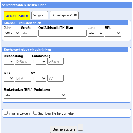
Verkehrszahlen Deutschland
Vergleich
Bedarfsplan 2016
Verkehrszahlen
Suchen - Verkehszahlen
Jahr
Straße
Ort|Zählstelle|TK-Blatt
Land
BPL
Suchergebnisse einschränken
Bundesrang Landesrang
|
DTV SV
|
Bedarfsplan (BPL)-Projekttyp
Infos anzeigen
Suchbegriffe hervorheben