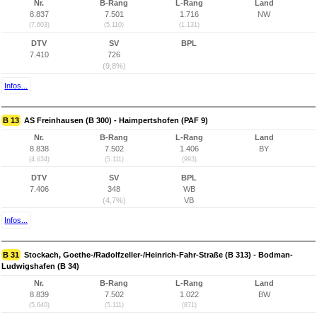
Nr.
B-Rang
L-Rang
Land
8.837
7.501
1.716
NW
(7.603)
(5.110)
(1.131)
DTV
SV
BPL
7.410
726
(9,8%)
Infos...
B 13
AS Freinhausen (B 300) - Haimpertshofen (PAF 9)
Nr.
B-Rang
L-Rang
Land
8.838
7.502
1.406
BY
(4.634)
(5.111)
(993)
DTV
SV
BPL
7.406
348
WB
(4,7%)
VB
Infos...
B 31
Stockach, Goethe-/Radolfzeller-/Heinrich-Fahr-Straße (B 313) - Bodman-
Ludwigshafen (B 34)
Nr.
B-Rang
L-Rang
Land
8.839
7.502
1.022
BW
(5.640)
(5.111)
(871)