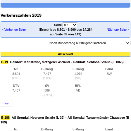
Verkehrszahlen 2019
Seite
< Vorherige Seite
(Ergebnisse
8.801
-
8.900
von
14.284
Nächste Seite >
auf
Seite 89 von 143
)
Abschnitt
B 19
Gaildorf, Karlstraße, Metzgerei Wieland - Gaildorf, Schloss-Straße (L 1066)
Nr.
B-Rang
L-Rang
Land
8.801
7.477
1.019
BW
(4.997)
(5.086)
(868)
DTV
SV
BPL
7.457
589
VB
(7,9%)
Infos...
B 188
AS Stendal, Heerener Straße (L 32) - AS Stendal, Tangermünder Chaussee (B
189)
Nr.
B-Rang
L-Rang
Land