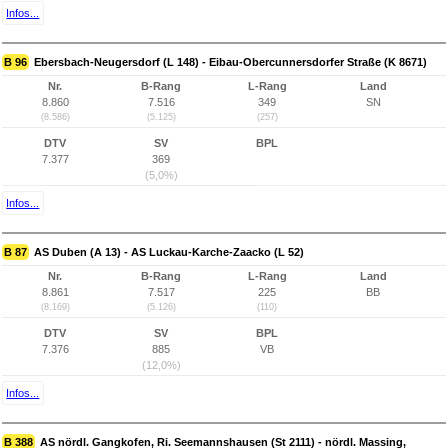
Infos...
B 96
Ebersbach-Neugersdorf (L 148) - Eibau-Obercunnersdorfer Straße (K 8671)
Nr.
B-Rang
L-Rang
Land
8.860
7.516
349
SN
(8.586)
(5.125)
(257)
DTV
SV
BPL
7.377
369
(5,0%)
Infos...
B 87
AS Duben (A 13) - AS Luckau-Karche-Zaacko (L 52)
Nr.
B-Rang
L-Rang
Land
8.861
7.517
225
BB
(8.169)
(5.126)
(110)
DTV
SV
BPL
7.376
885
VB
(12,0%)
Infos...
B 388
AS nördl. Gangkofen, Ri. Seemannshausen (St 2111) - nördl. Massing,