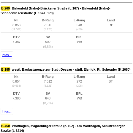
B 269
Birkenfeld (Nahe)-Brückener Straße (L 167) - Birkenfeld (Nahe)-
Schneewiesenstraße (L 167/L 170)
Nr.
B-Rang
L-Rang
Land
8.853
7.511
648
RP
(11.582)
(5.120)
(480)
DTV
SV
BPL
7.387
502
WB
(6,8%)
Infos...
B 185
westl. Baulastgrenze zur Stadt Dessau - südl. Elsnigk, Ri. Scheuder (K 2080)
Nr.
B-Rang
L-Rang
Land
8.854
7.512
272
ST
(9.654)
(5.121)
(208)
DTV
SV
BPL
7.386
643
WB
(8,7%)
Infos...
B 450
Wolfhagen, Magdeburger Straße (K 102) - OD Wolfhagen, Schützeberger
Straße (L 3214)