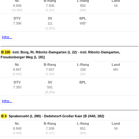
Nr.
B-Rang
L-Rang
Land
8.846
7.506
850
NI
(10.085)
(5.115)
(581)
DTV
SV
BPL
7.396
111
WB*
(1,5%)
Infos...
B 105
östl. Borg, Ri. Ribnitz-Damgarten (L 22) - östl. Ribnitz-Damgarten,
Freudenberger Weg (L 181)
Nr.
B-Rang
L-Rang
Land
8.847
7.507
158
MV
(8.863)
(5.116)
(93)
DTV
SV
BPL
7.393
591
(8,0%)
Infos...
B 4
Sprakensehl (L 280) - Dedelstorf-Großer Kain (B 244/L 282)
Nr.
B-Rang
L-Rang
Land
8.848
7.508
851
NI
(3.400)
(5.117)
(582)