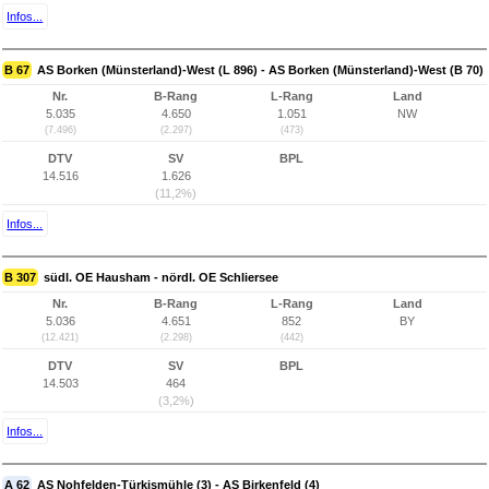
Infos...
B 67
AS Borken (Münsterland)-West (L 896) - AS Borken (Münsterland)-West (B 70)
Nr.
B-Rang
L-Rang
Land
5.035
4.650
1.051
NW
(7.496)
(2.297)
(473)
DTV
SV
BPL
14.516
1.626
(11,2%)
Infos...
B 307
südl. OE Hausham - nördl. OE Schliersee
Nr.
B-Rang
L-Rang
Land
5.036
4.651
852
BY
(12.421)
(2.298)
(442)
DTV
SV
BPL
14.503
464
(3,2%)
Infos...
A 62
AS Nohfelden-Türkismühle (3) - AS Birkenfeld (4)