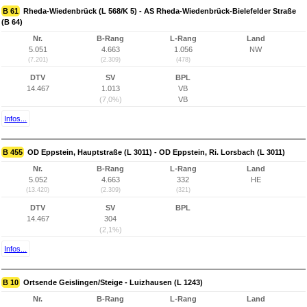
B 61
Rheda-Wiedenbrück (L 568/K 5) - AS Rheda-Wiedenbrück-Bielefelder Straße
(B 64)
Nr.
B-Rang
L-Rang
Land
5.051
4.663
1.056
NW
(7.201)
(2.309)
(478)
DTV
SV
BPL
14.467
1.013
VB
(7,0%)
VB
Infos...
B 455
OD Eppstein, Hauptstraße (L 3011) - OD Eppstein, Ri. Lorsbach (L 3011)
Nr.
B-Rang
L-Rang
Land
5.052
4.663
332
HE
(13.420)
(2.309)
(321)
DTV
SV
BPL
14.467
304
(2,1%)
Infos...
B 10
Ortsende Geislingen/Steige - Luizhausen (L 1243)
Nr.
B-Rang
L-Rang
Land