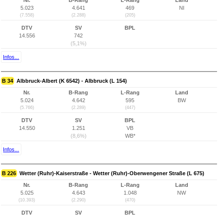
Nr.
B-Rang
L-Rang
Land
5.023
4.641
469
NI
(7.558)
(2.288)
(205)
DTV
SV
BPL
14.556
742
(5,1%)
Infos...
B 34
Albbruck-Albert (K 6542) - Albbruck (L 154)
Nr.
B-Rang
L-Rang
Land
5.024
4.642
595
BW
(5.766)
(2.289)
(447)
DTV
SV
BPL
14.550
1.251
VB
(8,6%)
WB*
Infos...
B 226
Wetter (Ruhr)-Kaiserstraße - Wetter (Ruhr)-Oberwengener Straße (L 675)
Nr.
B-Rang
L-Rang
Land
5.025
4.643
1.048
NW
(10.393)
(2.290)
(470)
DTV
SV
BPL