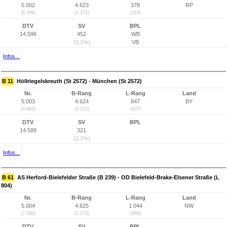
5.002
4.623
378
RP
(6.399)
(2.271)
(219)
DTV
SV
BPL
14.596
452
WB
(3,1%)
VB
Infos...
B 11
Höllriegelskreuth (St 2572) - München (St 2572)
Nr.
B-Rang
L-Rang
Land
5.003
4.624
847
BY
(4.493)
(2.272)
(437)
DTV
SV
BPL
14.589
321
(2,2%)
Infos...
B 61
AS Herford-Bielefelder Straße (B 239) - OD Bielefeld-Brake-Elsener Straße (L
804)
Nr.
B-Rang
L-Rang
Land
5.004
4.625
1.044
NW
(7.180)
(2.273)
(466)
DTV
SV
BPL