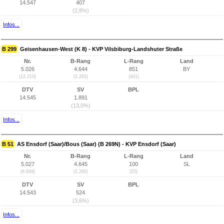
14.547
407
(2,8%)
Infos...
B 299
Geisenhausen-West (K 8) - KVP Vilsbiburg-Landshuter Straße
Nr.
B-Rang
L-Rang
Land
5.026
4.644
851
BY
(12.210)
(2.291)
(441)
DTV
SV
BPL
14.545
1.891
(13,0%)
Infos...
B 51
AS Ensdorf (Saar)/Bous (Saar) (B 269N) - KVP Ensdorf (Saar)
Nr.
B-Rang
L-Rang
Land
5.027
4.645
100
SL
(6.649)
(2.292)
(25)
DTV
SV
BPL
14.543
524
(3,6%)
Infos...