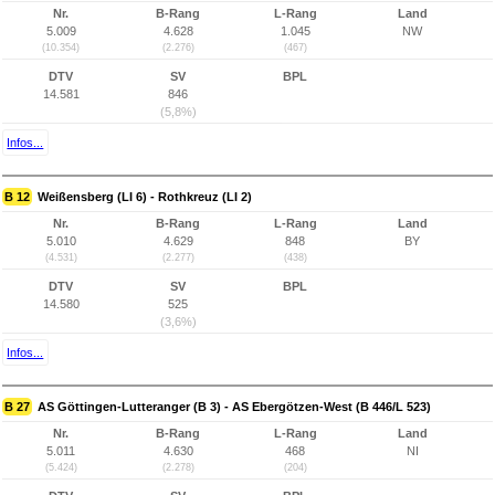
Nr.
B-Rang
L-Rang
Land
5.009
4.628
1.045
NW
(10.354)
(2.276)
(467)
DTV
SV
BPL
14.581
846
(5,8%)
Infos...
B 12
Weißensberg (LI 6) - Rothkreuz (LI 2)
Nr.
B-Rang
L-Rang
Land
5.010
4.629
848
BY
(4.531)
(2.277)
(438)
DTV
SV
BPL
14.580
525
(3,6%)
Infos...
B 27
AS Göttingen-Lutteranger (B 3) - AS Ebergötzen-West (B 446/L 523)
Nr.
B-Rang
L-Rang
Land
5.011
4.630
468
NI
(5.424)
(2.278)
(204)