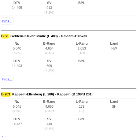
DTV
SV
BPL
14.495
913
(6,3%)
Infos...
B 58
Geldern-Klever Straße (L 480) - Geldern-Ostwall
Nr.
B-Rang
L-Rang
Land
5.040
4.654
1.053
NW
(7.073)
(2.301)
(475)
DTV
SV
BPL
14.493
609
(4,2%)
Infos...
B 203
Kappeln-Ellenberg (L 286) - Kappeln (B 199/B 201)
Nr.
B-Rang
L-Rang
Land
5.041
4.655
179
SH
(9.991)
(2.302)
(78)
DTV
SV
BPL
14.487
449
(3,1%)