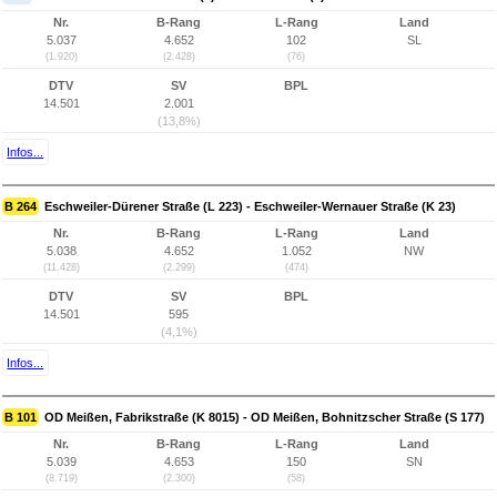
Nr.
B-Rang
L-Rang
Land
5.037
4.652
102
SL
(1.920)
(2.428)
(76)
DTV
SV
BPL
14.501
2.001
(13,8%)
Infos...
B 264
Eschweiler-Dürener Straße (L 223) - Eschweiler-Wernauer Straße (K 23)
Nr.
B-Rang
L-Rang
Land
5.038
4.652
1.052
NW
(11.428)
(2.299)
(474)
DTV
SV
BPL
14.501
595
(4,1%)
Infos...
B 101
OD Meißen, Fabrikstraße (K 8015) - OD Meißen, Bohnitzscher Straße (S 177)
Nr.
B-Rang
L-Rang
Land
5.039
4.653
150
SN
(8.719)
(2.300)
(58)