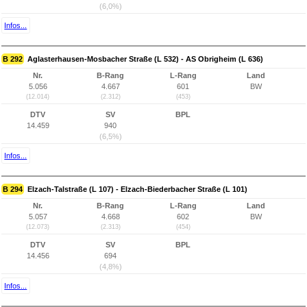
(6,0%)
Infos...
B 292
Aglasterhausen-Mosbacher Straße (L 532) - AS Obrigheim (L 636)
Nr.
B-Rang
L-Rang
Land
5.056
4.667
601
BW
(12.014)
(2.312)
(453)
DTV
SV
BPL
14.459
940
(6,5%)
Infos...
B 294
Elzach-Talstraße (L 107) - Elzach-Biederbacher Straße (L 101)
Nr.
B-Rang
L-Rang
Land
5.057
4.668
602
BW
(12.073)
(2.313)
(454)
DTV
SV
BPL
14.456
694
(4,8%)
Infos...