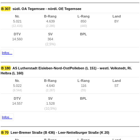
B 307
südl. OA Tegernsee - nördl. OE Tegernsee
Nr.
B-Rang
L-Rang
Land
5.021
4.639
850
BY
(12.416)
(2.286)
(440)
DTV
SV
BPL
14.560
364
(2,5%)
Infos...
B 180
AS Lutherstadt Eisleben-Nord-Ost/Polleben (L 151) - westl. Volkstedt, Ri.
Helbra (L 160)
Nr.
B-Rang
L-Rang
Land
5.022
4.640
116
ST
(9.544)
(2.287)
(55)
DTV
SV
BPL
14.557
1.528
(10,5%)
Infos...
B 70
Leer-Bremer Straße (B 436) - Leer-Nettelburger Straße (K 20)