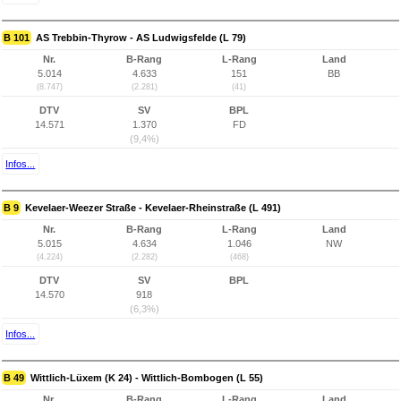
B 101
AS Trebbin-Thyrow - AS Ludwigsfelde (L 79)
Nr.
B-Rang
L-Rang
Land
5.014
4.633
151
BB
(8.747)
(2.281)
(41)
DTV
SV
BPL
14.571
1.370
FD
(9,4%)
Infos...
B 9
Kevelaer-Weezer Straße - Kevelaer-Rheinstraße (L 491)
Nr.
B-Rang
L-Rang
Land
5.015
4.634
1.046
NW
(4.224)
(2.282)
(468)
DTV
SV
BPL
14.570
918
(6,3%)
Infos...
B 49
Wittlich-Lüxem (K 24) - Wittlich-Bombogen (L 55)
Nr.
B-Rang
L-Rang
Land