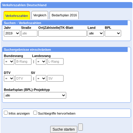
Verkehrszahlen Deutschland
Vergleich
Bedarfsplan 2016
Verkehrszahlen
Suchen - Verkehszahlen
Jahr
Straße
Ort|Zählstelle|TK-Blatt
Land
BPL
Suchergebnisse einschränken
Bundesrang Landesrang
|
DTV SV
|
Bedarfsplan (BPL)-Projekttyp
Infos anzeigen
Suchbegriffe hervorheben