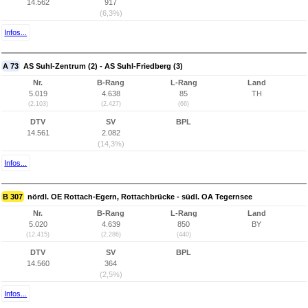
14.562
917
(6,3%)
Infos...
A 73
AS Suhl-Zentrum (2) - AS Suhl-Friedberg (3)
Nr.
B-Rang
L-Rang
Land
5.019
4.638
85
TH
(2.103)
(2.427)
(66)
DTV
SV
BPL
14.561
2.082
(14,3%)
Infos...
B 307
nördl. OE Rottach-Egern, Rottachbrücke - südl. OA Tegernsee
Nr.
B-Rang
L-Rang
Land
5.020
4.639
850
BY
(12.415)
(2.286)
(440)
DTV
SV
BPL
14.560
364
(2,5%)
Infos...