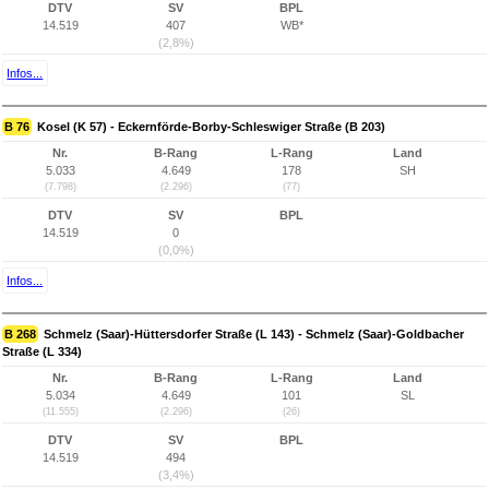
DTV
SV
BPL
14.519
407
WB*
(2,8%)
Infos...
B 76
Kosel (K 57) - Eckernförde-Borby-Schleswiger Straße (B 203)
Nr.
B-Rang
L-Rang
Land
5.033
4.649
178
SH
(7.798)
(2.296)
(77)
DTV
SV
BPL
14.519
0
(0,0%)
Infos...
B 268
Schmelz (Saar)-Hüttersdorfer Straße (L 143) - Schmelz (Saar)-Goldbacher
Straße (L 334)
Nr.
B-Rang
L-Rang
Land
5.034
4.649
101
SL
(11.555)
(2.296)
(26)
DTV
SV
BPL
14.519
494
(3,4%)