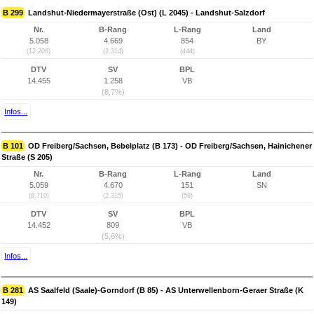
B 299
Landshut-Niedermayerstraße (Ost) (L 2045) - Landshut-Salzdorf
Nr.
B-Rang
L-Rang
Land
5.058
4.669
854
BY
(12.208)
(2.314)
(444)
DTV
SV
BPL
14.455
1.258
VB
(8,7%)
Infos...
B 101
OD Freiberg/Sachsen, Bebelplatz (B 173) - OD Freiberg/Sachsen, Hainichener
Straße (S 205)
Nr.
B-Rang
L-Rang
Land
5.059
4.670
151
SN
(8.710)
(2.315)
(59)
DTV
SV
BPL
14.452
809
VB
(5,6%)
Infos...
B 281
AS Saalfeld (Saale)-Gorndorf (B 85) - AS Unterwellenborn-Geraer Straße (K
149)