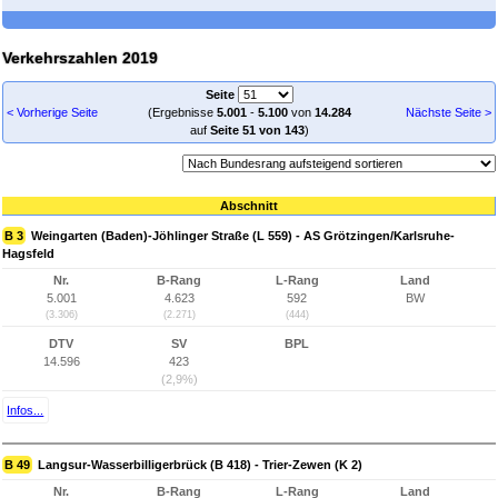
Verkehrszahlen 2019
Seite
< Vorherige Seite
(Ergebnisse
5.001
-
5.100
von
14.284
Nächste Seite >
auf
Seite 51 von 143
)
Abschnitt
B 3
Weingarten (Baden)-Jöhlinger Straße (L 559) - AS Grötzingen/Karlsruhe-
Hagsfeld
Nr.
B-Rang
L-Rang
Land
5.001
4.623
592
BW
(3.306)
(2.271)
(444)
DTV
SV
BPL
14.596
423
(2,9%)
Infos...
B 49
Langsur-Wasserbilligerbrück (B 418) - Trier-Zewen (K 2)
Nr.
B-Rang
L-Rang
Land