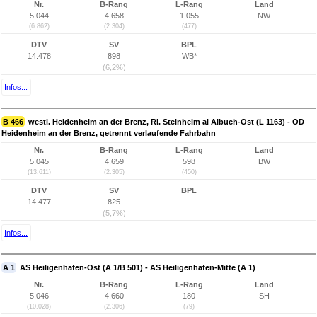
Nr.
B-Rang
L-Rang
Land
5.044
4.658
1.055
NW
(6.862)
(2.304)
(477)
DTV
SV
BPL
14.478
898
WB*
(6,2%)
Infos...
B 466
westl. Heidenheim an der Brenz, Ri. Steinheim al Albuch-Ost (L 1163) - OD
Heidenheim an der Brenz, getrennt verlaufende Fahrbahn
Nr.
B-Rang
L-Rang
Land
5.045
4.659
598
BW
(13.611)
(2.305)
(450)
DTV
SV
BPL
14.477
825
(5,7%)
Infos...
A 1
AS Heiligenhafen-Ost (A 1/B 501) - AS Heiligenhafen-Mitte (A 1)
Nr.
B-Rang
L-Rang
Land
5.046
4.660
180
SH
(10.028)
(2.306)
(79)