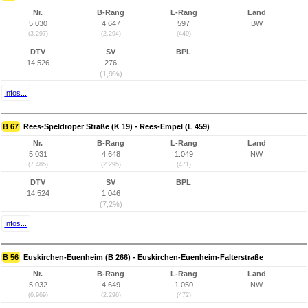
Nr.
B-Rang
L-Rang
Land
5.030
4.647
597
BW
(3.297)
(2.294)
(449)
DTV
SV
BPL
14.526
276
(1,9%)
Infos...
B 67
Rees-Speldroper Straße (K 19) - Rees-Empel (L 459)
Nr.
B-Rang
L-Rang
Land
5.031
4.648
1.049
NW
(7.485)
(2.295)
(471)
DTV
SV
BPL
14.524
1.046
(7,2%)
Infos...
B 56
Euskirchen-Euenheim (B 266) - Euskirchen-Euenheim-Falterstraße
Nr.
B-Rang
L-Rang
Land
5.032
4.649
1.050
NW
(6.969)
(2.296)
(472)