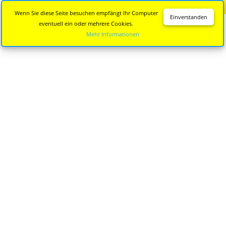
Diese Seite wird nicht mehr aktualisiert.
Zur neuen Seite
Wenn Sie diese Seite besuchen empfängt Ihr Computer
Einverstanden
eventuell ein oder mehrere Cookies.
Mehr Informationen