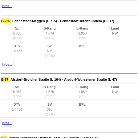
Infos...
B 236
Lennestadt-Meggen (L 715) - Lennestadt-Altenhundem (B 517)
Nr.
B-Rang
L-Rang
Land
5.065
4.674
1.058
NW
(10.633)
(2.319)
(480)
DTV
SV
BPL
14.437
606
(4,2%)
Infos...
B 57
Alsdorf-Broicher Straße (L 164) - Alsdorf-Würselener Straße (L 47)
Nr.
B-Rang
L-Rang
Land
5.066
4.675
1.059
NW
(7.056)
(2.320)
(481)
DTV
SV
BPL
14.436
318
(2,2%)
Infos...