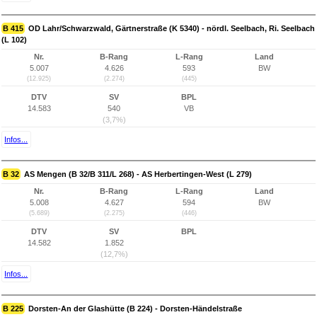
B 415
OD Lahr/Schwarzwald, Gärtnerstraße (K 5340) - nördl. Seelbach, Ri. Seelbach
(L 102)
Nr.
B-Rang
L-Rang
Land
5.007
4.626
593
BW
(12.925)
(2.274)
(445)
DTV
SV
BPL
14.583
540
VB
(3,7%)
Infos...
B 32
AS Mengen (B 32/B 311/L 268) - AS Herbertingen-West (L 279)
Nr.
B-Rang
L-Rang
Land
5.008
4.627
594
BW
(5.689)
(2.275)
(446)
DTV
SV
BPL
14.582
1.852
(12,7%)
Infos...
B 225
Dorsten-An der Glashütte (B 224) - Dorsten-Händelstraße