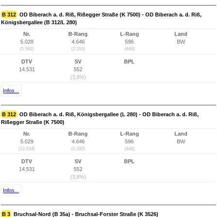
B 312
OD Biberach a. d. Riß, Rißegger Straße (K 7500) - OD Biberach a. d. Riß,
Königsbergallee (B 312/L 280)
Nr.
B-Rang
L-Rang
Land
5.028
4.646
596
BW
(5.592)
(2.293)
(448)
DTV
SV
BPL
14.531
552
(3,8%)
Infos...
B 312
OD Biberach a. d. Riß, Königsbergallee (L 280) - OD Biberach a. d. Riß,
Rißegger Straße (K 7500)
Nr.
B-Rang
L-Rang
Land
5.029
4.646
596
BW
(12.534)
(2.293)
(448)
DTV
SV
BPL
14.531
552
(3,8%)
Infos...
B 3
Bruchsal-Nord (B 35a) - Bruchsal-Forster Straße (K 3526)