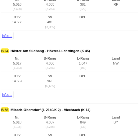
5.016
4.635
381
RP
(6.406)
(2.283)
(222)
DTV
SV
BPL
14.568
481
(3,3%)
Infos...
B 64
Höxter-Am Südhang - Höxter-Lüchtringen (K 45)
Nr.
B-Rang
L-Rang
Land
5.017
4.636
1.047
NW
(7.383)
(2.284)
(469)
DTV
SV
BPL
14.567
961
(6,6%)
Infos...
B 85
Miltach-Oberndorf (L 2140/K 2) - Viechtach (K 14)
Nr.
B-Rang
L-Rang
Land
5.018
4.637
849
BY
(8.118)
(2.285)
(439)
DTV
SV
BPL