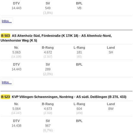
DTV
SV
BPL
14.443
549
VB
(3,8%)
Infos...
B 503
AS Altenholz-Süd, Fördestraße (K 17/K 18) - AS Altenholz-Nord,
Uhlenhorster Weg (K 5)
Nr.
B-Rang
L-Rang
Land
5.063
4.672
181
SH
(14.106)
(2.317)
(80)
DTV
SV
BPL
14.443
289
(2,0%)
Infos...
B 523
KVP Villingen-Schwenningen, Nordring - AS südl. Deißlingen (B 27/L 433)
Nr.
B-Rang
L-Rang
Land
5.064
4.673
604
BW
(14.247)
(2.318)
(456)
DTV
SV
BPL
14.438
967
(6,7%)