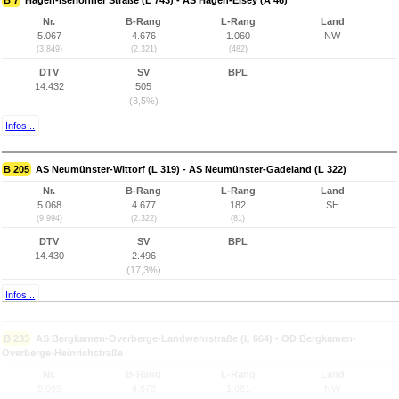
B 7
Hagen-Iserlohner Straße (L 743) - AS Hagen-Elsey (A 46)
Nr.
B-Rang
L-Rang
Land
5.067
4.676
1.060
NW
(3.849)
(2.321)
(482)
DTV
SV
BPL
14.432
505
(3,5%)
Infos...
B 205
AS Neumünster-Wittorf (L 319) - AS Neumünster-Gadeland (L 322)
Nr.
B-Rang
L-Rang
Land
5.068
4.677
182
SH
(9.994)
(2.322)
(81)
DTV
SV
BPL
14.430
2.496
(17,3%)
Infos...
B 233
AS Bergkamen-Overberge-Landwehrstraße (L 664) - OD Bergkamen-
Overberge-Heinrichstraße
Nr.
B-Rang
L-Rang
Land
5.069
4.678
1.061
NW