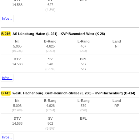
14.588
627
(4,3%)
Infos...
B 216
AS Lüneburg-Hafen (L 221) - KVP Barendorf-West (K 28)
Nr.
B-Rang
L-Rang
Land
5.005
4.625
467
NI
(10.234)
(2.273)
(203)
DTV
SV
BPL
14.588
948
VB
(6,5%)
VB
Infos...
B 413
westl. Hachenburg, Graf-Heinrich-Straße (L 288) - KVP Hachenburg (B 414)
Nr.
B-Rang
L-Rang
Land
5.006
4.626
379
RP
(12.908)
(2.274)
(220)
DTV
SV
BPL
14.583
802
(5,5%)
Infos...