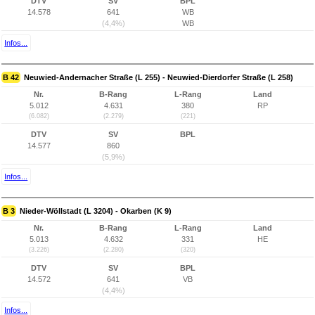
DTV
SV
BPL
14.578
641
WB
(4,4%)
WB
Infos...
B 42
Neuwied-Andernacher Straße (L 255) - Neuwied-Dierdorfer Straße (L 258)
Nr.
B-Rang
L-Rang
Land
5.012
4.631
380
RP
(6.082)
(2.279)
(221)
DTV
SV
BPL
14.577
860
(5,9%)
Infos...
B 3
Nieder-Wöllstadt (L 3204) - Okarben (K 9)
Nr.
B-Rang
L-Rang
Land
5.013
4.632
331
HE
(3.226)
(2.280)
(320)
DTV
SV
BPL
14.572
641
VB
(4,4%)
Infos...