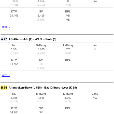
5.053
4.664
600
BW
(4.451)
(2.310)
(452)
DTV
SV
BPL
14.466
1.418
VB
(9,8%)
VB
Infos...
A 27
AS Altenwalde (2) - AS Nordholz (3)
Nr.
B-Rang
L-Rang
Land
5.054
4.665
470
NI
(1.195)
(2.430)
(269)
DTV
SV
BPL
14.464
940
(6,5%)
Infos...
B 64
Altenbeken-Buke (L 828) - Bad Driburg-West (K 18)
Nr.
B-Rang
L-Rang
Land
5.055
4.666
1.057
NW
(7.372)
(2.311)
(479)
DTV
SV
BPL
14.460
868