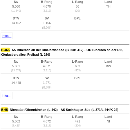
Nr.
B-Rang
L-Rang
Land
5.060
4.670
86
TH
(11.840)
(2.315)
(20)
DTV
SV
BPL
14.452
1.156
(8,0%)
Infos...
B 465
AS Biberach an der Riß/Jordanbad (B 30/B 312) - OD Biberach an der Riß,
Königsbergallee, Freibad (L 280)
Nr.
B-Rang
L-Rang
Land
5.061
4.671
603
BW
(13.574)
(2.316)
(455)
DTV
SV
BPL
14.448
1.271
(8,8%)
Infos...
B 65
Nienstädt/Obernkirchen (L 442) - AS Steinhagen-Süd (L 371/L 444/K 24)
Nr.
B-Rang
L-Rang
Land
5.062
4.672
471
NI
(7.426)
(2.317)
(206)