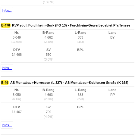
(13,8%)
Infos...
B 470
KVP südl. Forchheim-Burk (FO 13) - Forchheim-Gewerbegebiet Pfaffensee
Nr.
B-Rang
L-Rang
Land
5.049
4.662
853
BY
(13.685)
(2.308)
(443)
DTV
SV
BPL
14.468
550
(3,8%)
Infos...
B 49
AS Montabaur-Horressen (L 327) - AS Montabaur-Koblenzer Straße (K 168)
Nr.
B-Rang
L-Rang
Land
5.050
4.663
383
RP
(6.437)
(2.309)
(223)
DTV
SV
BPL
14.467
709
(4,9%)
Infos...