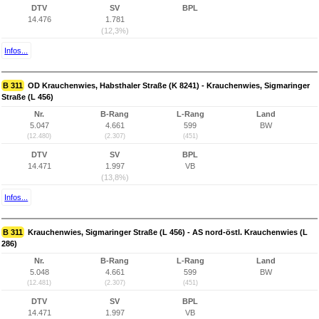
DTV
SV
BPL
14.476
1.781
(12,3%)
Infos...
B 311
OD Krauchenwies, Habsthaler Straße (K 8241) - Krauchenwies, Sigmaringer
Straße (L 456)
Nr.
B-Rang
L-Rang
Land
5.047
4.661
599
BW
(12.480)
(2.307)
(451)
DTV
SV
BPL
14.471
1.997
VB
(13,8%)
Infos...
B 311
Krauchenwies, Sigmaringer Straße (L 456) - AS nord-östl. Krauchenwies (L
286)
Nr.
B-Rang
L-Rang
Land
5.048
4.661
599
BW
(12.481)
(2.307)
(451)
DTV
SV
BPL
14.471
1.997
VB