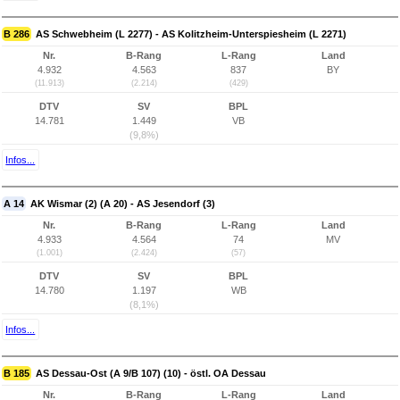
B 286
AS Schwebheim (L 2277) - AS Kolitzheim-Unterspiesheim (L 2271)
Nr.
B-Rang
L-Rang
Land
4.932
4.563
837
BY
(11.913)
(2.214)
(429)
DTV
SV
BPL
14.781
1.449
VB
(9,8%)
Infos...
A 14
AK Wismar (2) (A 20) - AS Jesendorf (3)
Nr.
B-Rang
L-Rang
Land
4.933
4.564
74
MV
(1.001)
(2.424)
(57)
DTV
SV
BPL
14.780
1.197
WB
(8,1%)
Infos...
B 185
AS Dessau-Ost (A 9/B 107) (10) - östl. OA Dessau
Nr.
B-Rang
L-Rang
Land