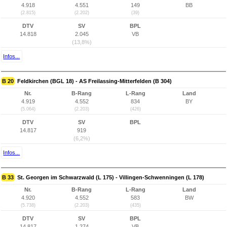
4.918
4.551
149
BB
(2.815)
(2.202)
(39)
DTV
SV
BPL
14.818
2.045
VB
(13,8%)
Infos...
B 20
Feldkirchen (BGL 18) - AS Freilassing-Mitterfelden (B 304)
Nr.
B-Rang
L-Rang
Land
4.919
4.552
834
BY
(5.064)
(2.203)
(426)
DTV
SV
BPL
14.817
919
(6,2%)
Infos...
B 33
St. Georgen im Schwarzwald (L 175) - Villingen-Schwenningen (L 178)
Nr.
B-Rang
L-Rang
Land
4.920
4.552
583
BW
(5.738)
(2.203)
(435)
DTV
SV
BPL
14.817
1.274
VB