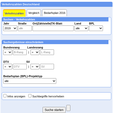
Verkehrszahlen Deutschland
Vergleich
Bedarfsplan 2016
Verkehrszahlen
Suchen - Verkehszahlen
Jahr
Straße
Ort|Zählstelle|TK-Blatt
Land
BPL
Suchergebnisse einschränken
Bundesrang Landesrang
|
DTV SV
|
Bedarfsplan (BPL)-Projekttyp
Infos anzeigen
Suchbegriffe hervorheben