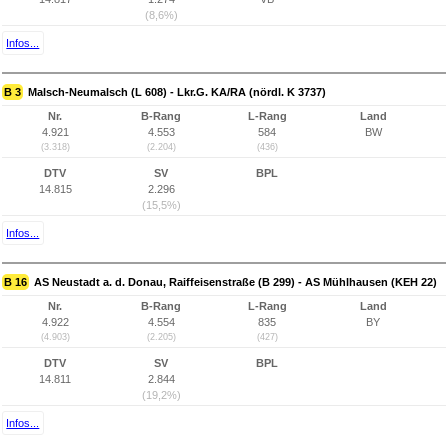
(8,6%)
Infos...
B 3
Malsch-Neumalsch (L 608) - Lkr.G. KA/RA (nördl. K 3737)
Nr.
B-Rang
L-Rang
Land
4.921
4.553
584
BW
(3.318)
(2.204)
(436)
DTV
SV
BPL
14.815
2.296
(15,5%)
Infos...
B 16
AS Neustadt a. d. Donau, Raiffeisenstraße (B 299) - AS Mühlhausen (KEH 22)
Nr.
B-Rang
L-Rang
Land
4.922
4.554
835
BY
(4.903)
(2.205)
(427)
DTV
SV
BPL
14.811
2.844
(19,2%)
Infos...