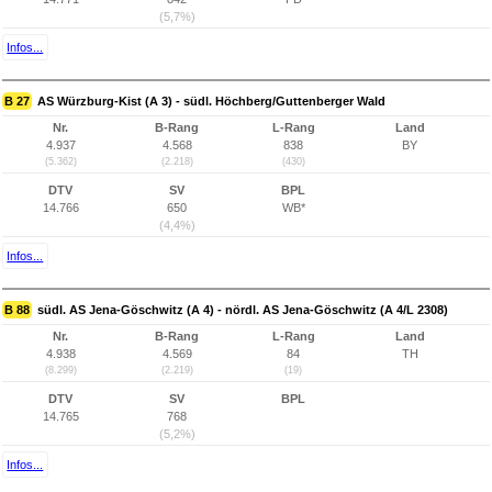
(5,7%)
Infos...
B 27
AS Würzburg-Kist (A 3) - südl. Höchberg/Guttenberger Wald
Nr.
B-Rang
L-Rang
Land
4.937
4.568
838
BY
(5.362)
(2.218)
(430)
DTV
SV
BPL
14.766
650
WB*
(4,4%)
Infos...
B 88
südl. AS Jena-Göschwitz (A 4) - nördl. AS Jena-Göschwitz (A 4/L 2308)
Nr.
B-Rang
L-Rang
Land
4.938
4.569
84
TH
(8.299)
(2.219)
(19)
DTV
SV
BPL
14.765
768
(5,2%)
Infos...