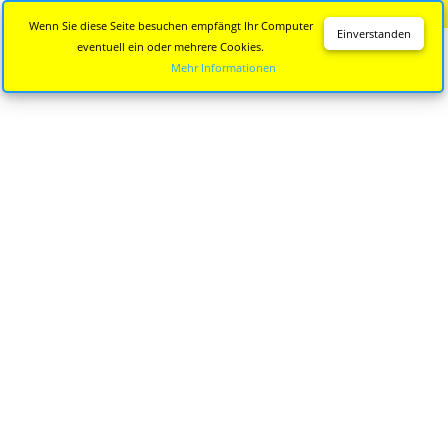
Diese Seite wird nicht mehr aktualisiert.
Zur neuen Seite
Wenn Sie diese Seite besuchen empfängt Ihr Computer
Einverstanden
eventuell ein oder mehrere Cookies.
Mehr Informationen