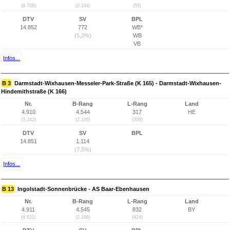
(8.708)
(2.194)
(55)
DTV
SV
BPL
14.852
772
WB*
(5,2%)
WB
VB
Infos...
B 3
Darmstadt-Wixhausen-Messeler-Park-Straße (K 165) - Darmstadt-Wixhausen-
Hindemithstraße (K 166)
Nr.
B-Rang
L-Rang
Land
4.910
4.544
317
HE
(3.242)
(2.195)
(306)
DTV
SV
BPL
14.851
1.114
(7,5%)
Infos...
B 13
Ingolstadt-Sonnenbrücke - AS Baar-Ebenhausen
Nr.
B-Rang
L-Rang
Land
4.911
4.545
832
BY
(4.631)
(2.196)
(424)