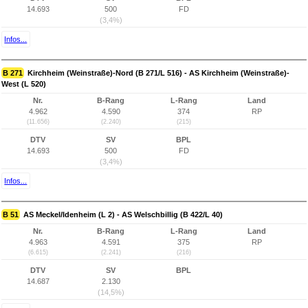
14.693
500
FD
(3,4%)
Infos...
B 271
Kirchheim (Weinstraße)-Nord (B 271/L 516) - AS Kirchheim (Weinstraße)-
West (L 520)
Nr.
B-Rang
L-Rang
Land
4.962
4.590
374
RP
(11.656)
(2.240)
(215)
DTV
SV
BPL
14.693
500
FD
(3,4%)
Infos...
B 51
AS Meckel/Idenheim (L 2) - AS Welschbillig (B 422/L 40)
Nr.
B-Rang
L-Rang
Land
4.963
4.591
375
RP
(6.615)
(2.241)
(216)
DTV
SV
BPL
14.687
2.130
(14,5%)