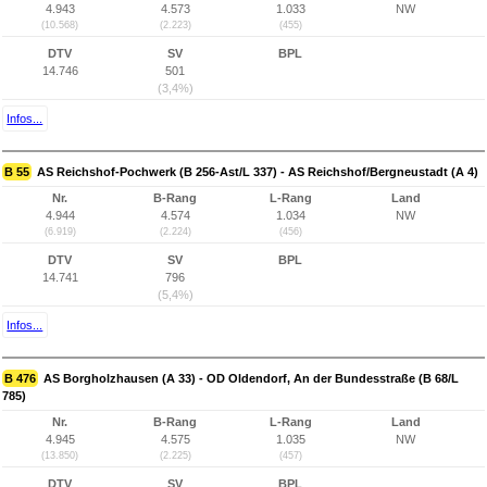
4.943
4.573
1.033
NW
(10.568)
(2.223)
(455)
DTV
SV
BPL
14.746
501
(3,4%)
Infos...
B 55
AS Reichshof-Pochwerk (B 256-Ast/L 337) - AS Reichshof/Bergneustadt (A 4)
Nr.
B-Rang
L-Rang
Land
4.944
4.574
1.034
NW
(6.919)
(2.224)
(456)
DTV
SV
BPL
14.741
796
(5,4%)
Infos...
B 476
AS Borgholzhausen (A 33) - OD Oldendorf, An der Bundesstraße (B 68/L
785)
Nr.
B-Rang
L-Rang
Land
4.945
4.575
1.035
NW
(13.850)
(2.225)
(457)
DTV
SV
BPL