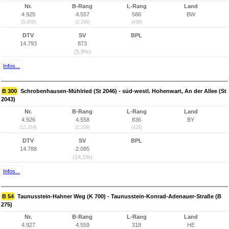
Nr.
B-Rang
L-Rang
Land
4.925
4.557
586
BW
(5.459)
(2.208)
(438)
DTV
SV
BPL
14.793
873
(5,9%)
Infos...
B 300
Schrobenhausen-Mühlried (St 2046) - süd-westl. Hohenwart, An der Allee (St
2043)
Nr.
B-Rang
L-Rang
Land
4.926
4.558
836
BY
(12.264)
(2.209)
(428)
DTV
SV
BPL
14.788
2.085
(14,1%)
Infos...
B 54
Taunusstein-Hahner Weg (K 700) - Taunusstein-Konrad-Adenauer-Straße (B
275)
Nr.
B-Rang
L-Rang
Land
4.927
4.559
318
HE