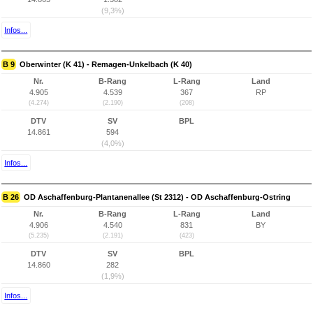
(9,3%)
Infos...
B 9
Oberwinter (K 41) - Remagen-Unkelbach (K 40)
Nr.
B-Rang
L-Rang
Land
4.905
4.539
367
RP
(4.274)
(2.190)
(208)
DTV
SV
BPL
14.861
594
(4,0%)
Infos...
B 26
OD Aschaffenburg-Plantanenallee (St 2312) - OD Aschaffenburg-Ostring
Nr.
B-Rang
L-Rang
Land
4.906
4.540
831
BY
(5.235)
(2.191)
(423)
DTV
SV
BPL
14.860
282
(1,9%)
Infos...