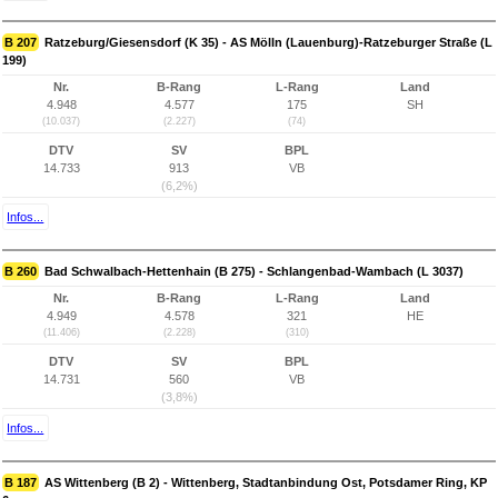
B 207
Ratzeburg/Giesensdorf (K 35) - AS Mölln (Lauenburg)-Ratzeburger Straße (L
199)
Nr.
B-Rang
L-Rang
Land
4.948
4.577
175
SH
(10.037)
(2.227)
(74)
DTV
SV
BPL
14.733
913
VB
(6,2%)
Infos...
B 260
Bad Schwalbach-Hettenhain (B 275) - Schlangenbad-Wambach (L 3037)
Nr.
B-Rang
L-Rang
Land
4.949
4.578
321
HE
(11.406)
(2.228)
(310)
DTV
SV
BPL
14.731
560
VB
(3,8%)
Infos...
B 187
AS Wittenberg (B 2) - Wittenberg, Stadtanbindung Ost, Potsdamer Ring, KP