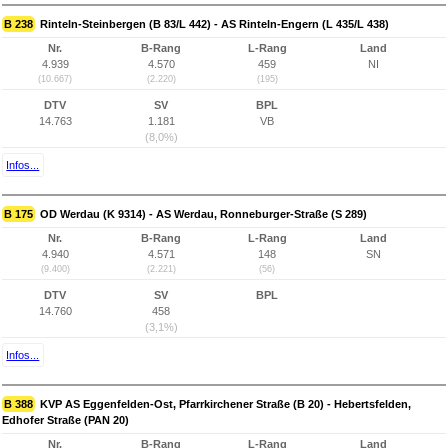
B 238
Rinteln-Steinbergen (B 83/L 442) - AS Rinteln-Engern (L 435/L 438)
Nr.
B-Rang
L-Rang
Land
4.939
4.570
459
NI
(10.667)
(2.220)
(195)
DTV
SV
BPL
14.763
1.181
VB
(8,0%)
Infos...
B 175
OD Werdau (K 9314) - AS Werdau, Ronneburger-Straße (S 289)
Nr.
B-Rang
L-Rang
Land
4.940
4.571
148
SN
(9.400)
(2.221)
(56)
DTV
SV
BPL
14.760
458
(3,1%)
Infos...
B 388
KVP AS Eggenfelden-Ost, Pfarrkirchener Straße (B 20) - Hebertsfelden,
Edhofer Straße (PAN 20)
Nr.
B-Rang
L-Rang
Land