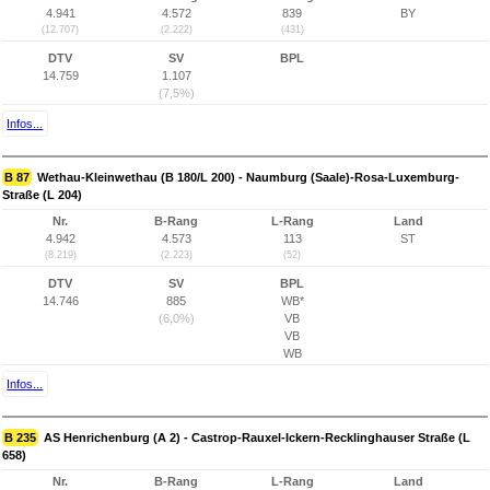
4.941
4.572
839
BY
(12.707)
(2.222)
(431)
DTV
SV
BPL
14.759
1.107
(7,5%)
Infos...
B 87
Wethau-Kleinwethau (B 180/L 200) - Naumburg (Saale)-Rosa-Luxemburg-
Straße (L 204)
Nr.
B-Rang
L-Rang
Land
4.942
4.573
113
ST
(8.219)
(2.223)
(52)
DTV
SV
BPL
14.746
885
WB*
(6,0%)
VB
VB
WB
Infos...
B 235
AS Henrichenburg (A 2) - Castrop-Rauxel-Ickern-Recklinghauser Straße (L
658)
Nr.
B-Rang
L-Rang
Land