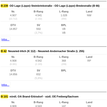
B 239
OD Lage (Lippe)-Steinbrinkstraße - OD Lage (Lippe)-Bredestraße (B 66)
Nr.
B-Rang
L-Rang
Land
4.907
4.541
1.028
NW
(10.712)
(2.192)
(450)
DTV
SV
BPL
14.857
550
VB
(3,7%)
VB
Infos...
B 42
Neuwied-Irlich (K 112) - Neuwied-Andernacher Straße (L 255)
Nr.
B-Rang
L-Rang
Land
4.908
4.542
368
RP
(6.081)
(2.193)
(209)
DTV
SV
BPL
14.856
832
(5,6%)
Infos...
B 101
nördl. OA Brand-Erbisdorf - südl. OE Freiberg/Sachsen
Nr.
B-Rang
L-Rang
Land
4.909
4.543
147
SN