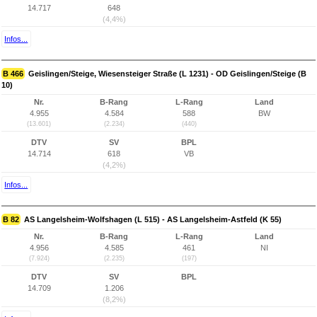
14.717
648
(4,4%)
Infos...
B 466
Geislingen/Steige, Wiesensteiger Straße (L 1231) - OD Geislingen/Steige (B
10)
Nr.
B-Rang
L-Rang
Land
4.955
4.584
588
BW
(13.601)
(2.234)
(440)
DTV
SV
BPL
14.714
618
VB
(4,2%)
Infos...
B 82
AS Langelsheim-Wolfshagen (L 515) - AS Langelsheim-Astfeld (K 55)
Nr.
B-Rang
L-Rang
Land
4.956
4.585
461
NI
(7.924)
(2.235)
(197)
DTV
SV
BPL
14.709
1.206
(8,2%)