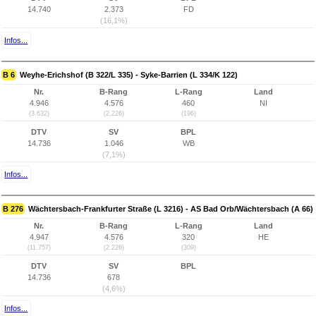
14.740
2.373
FD
(16,1%)
Infos...
B 6
Weyhe-Erichshof (B 322/L 335) - Syke-Barrien (L 334/K 122)
Nr.
B-Rang
L-Rang
Land
4.946
4.576
460
NI
(3.632)
(2.226)
(196)
DTV
SV
BPL
14.736
1.046
WB
(7,1%)
Infos...
B 276
Wächtersbach-Frankfurter Straße (L 3216) - AS Bad Orb/Wächtersbach (A 66)
Nr.
B-Rang
L-Rang
Land
4.947
4.576
320
HE
(11.757)
(2.226)
(309)
DTV
SV
BPL
14.736
678
(4,6%)
Infos...