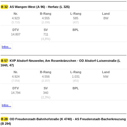
B 32
AS Wangen-West (A 96) - Herfatz (L 325)
Nr.
B-Rang
L-Rang
Land
4.923
4.555
585
BW
(5.710)
(2.206)
(437)
DTV
SV
BPL
14.807
711
(4,8%)
Infos...
B 57
KVP Alsdorf-Neuweiler, Am Rosenkränzchen - OD Alsdorf-Luisenstraße (L
164/L 47)
Nr.
B-Rang
L-Rang
Land
4.924
4.556
1.031
NW
(7.054)
(2.207)
(453)
DTV
SV
BPL
14.794
340
(2,3%)
Infos...
B 28
OD Freudenstadt-Bahnhofstraße (K 4740) - AS Freudenstadt-Bacherkreuzung
(B 294)