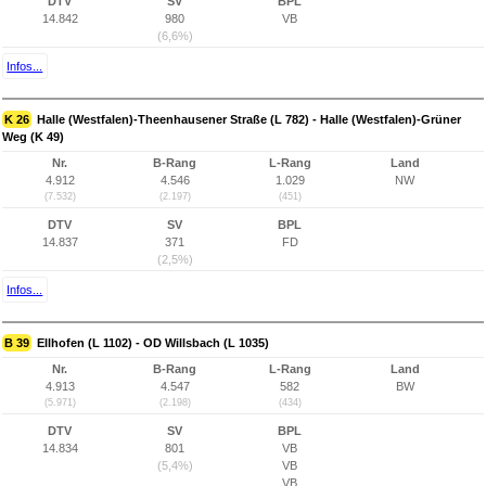
DTV
SV
BPL
14.842
980
VB
(6,6%)
Infos...
K 26
Halle (Westfalen)-Theenhausener Straße (L 782) - Halle (Westfalen)-Grüner
Weg (K 49)
Nr.
B-Rang
L-Rang
Land
4.912
4.546
1.029
NW
(7.532)
(2.197)
(451)
DTV
SV
BPL
14.837
371
FD
(2,5%)
Infos...
B 39
Ellhofen (L 1102) - OD Willsbach (L 1035)
Nr.
B-Rang
L-Rang
Land
4.913
4.547
582
BW
(5.971)
(2.198)
(434)
DTV
SV
BPL
14.834
801
VB
(5,4%)
VB
VB