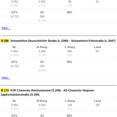
4.952
4.581
98
SL
(11.565)
(2.231)
(23)
DTV
SV
BPL
14.723
398
(2,7%)
Infos...
B 286
Schweinfurt-Deutschhöfer Straße (L 2280) - Schweinfurt-Fehrstraße (L 2447)
Nr.
B-Rang
L-Rang
Land
4.953
4.582
840
BY
(11.908)
(2.232)
(432)
DTV
SV
BPL
14.719
530
(3,6%)
Infos...
B 173
KVP Chemnitz-Reichenbrand (S 245) - AS Chemnitz-Siegmar-
Jagdschänkenstraße (S 244)
Nr.
B-Rang
L-Rang
Land
4.954
4.583
149
SN
(9.316)
(2.233)
(57)
DTV
SV
BPL