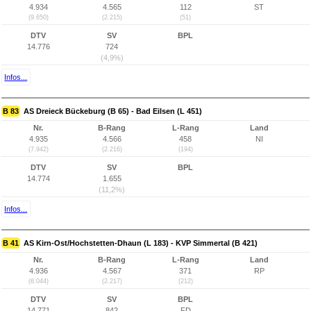
4.934
4.565
112
ST
(9.650)
(2.215)
(51)
DTV
SV
BPL
14.776
724
(4,9%)
Infos...
B 83
AS Dreieck Bückeburg (B 65) - Bad Eilsen (L 451)
Nr.
B-Rang
L-Rang
Land
4.935
4.566
458
NI
(7.942)
(2.216)
(194)
DTV
SV
BPL
14.774
1.655
(11,2%)
Infos...
B 41
AS Kirn-Ost/Hochstetten-Dhaun (L 183) - KVP Simmertal (B 421)
Nr.
B-Rang
L-Rang
Land
4.936
4.567
371
RP
(6.044)
(2.217)
(212)
DTV
SV
BPL
14.771
842
FD