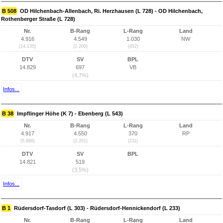
B 508
OD Hilchenbach-Allenbach, Ri. Herzhausen (L 728) - OD Hilchenbach,
Rothenberger Straße (L 728)
Nr.
B-Rang
L-Rang
Land
4.916
4.549
1.030
NW
(14.135)
(2.200)
(452)
DTV
SV
BPL
14.829
697
VB
(4,7%)
Infos...
B 38
Impflinger Höhe (K 7) - Ebenberg (L 543)
Nr.
B-Rang
L-Rang
Land
4.917
4.550
370
RP
(5.888)
(2.201)
(211)
DTV
SV
BPL
14.821
519
(3,5%)
Infos...
B 1
Rüdersdorf-Tasdorf (L 303) - Rüdersdorf-Hennickendorf (L 233)
Nr.
B-Rang
L-Rang
Land