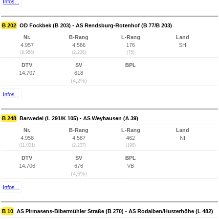
Infos...
B 202
OD Fockbek (B 203) - AS Rendsburg-Rotenhof (B 77/B 203)
Nr.
B-Rang
L-Rang
Land
4.957
4.586
176
SH
(9.956)
(2.236)
(75)
DTV
SV
BPL
14.707
618
(4,2%)
Infos...
B 248
Barwedel (L 291/K 105) - AS Weyhausen (A 39)
Nr.
B-Rang
L-Rang
Land
4.958
4.587
462
NI
(11.021)
(2.237)
(198)
DTV
SV
BPL
14.706
676
VB
(4,6%)
Infos...
B 10
AS Pirmasens-Bibermühler Straße (B 270) - AS Rodalben/Husterhöhe (L 482)