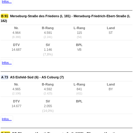
Infos...
B 91
Merseburg-Straße des Friedens (L 181) - Merseburg-Friedrich-Ebert-Straße (L
182)
Nr.
B-Rang
L-Rang
Land
4.964
4.591
115
ST
(8.366)
(2.241)
(54)
DTV
SV
BPL
14.687
1.146
VB
(7,8%)
Infos...
A 73
AS Eisfeld-Süd (6) - AS Coburg (7)
Nr.
B-Rang
L-Rang
Land
4.965
4.592
841
BY
(2.106)
(2.425)
(411)
DTV
SV
BPL
14.677
2.055
(14,0%)
Infos...