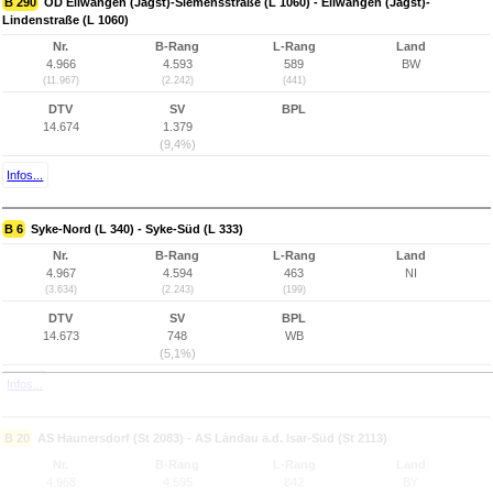
B 290
OD Ellwangen (Jagst)-Siemensstraße (L 1060) - Ellwangen (Jagst)-
Lindenstraße (L 1060)
Nr.
B-Rang
L-Rang
Land
4.966
4.593
589
BW
(11.967)
(2.242)
(441)
DTV
SV
BPL
14.674
1.379
(9,4%)
Infos...
B 6
Syke-Nord (L 340) - Syke-Süd (L 333)
Nr.
B-Rang
L-Rang
Land
4.967
4.594
463
NI
(3.634)
(2.243)
(199)
DTV
SV
BPL
14.673
748
WB
(5,1%)
Infos...
B 20
AS Haunersdorf (St 2083) - AS Landau a.d. Isar-Süd (St 2113)
Nr.
B-Rang
L-Rang
Land
4.968
4.595
842
BY