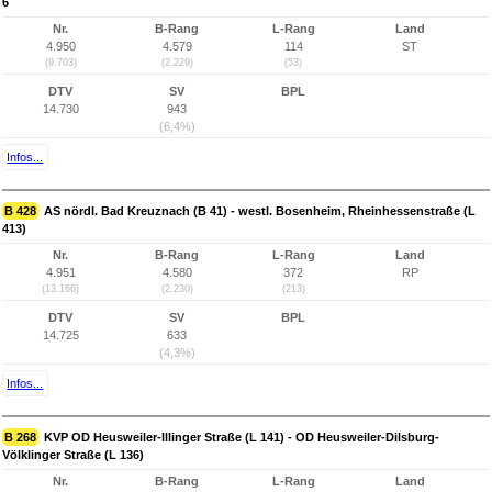
6
Nr.
B-Rang
L-Rang
Land
4.950
4.579
114
ST
(9.703)
(2.229)
(53)
DTV
SV
BPL
14.730
943
(6,4%)
Infos...
B 428
AS nördl. Bad Kreuznach (B 41) - westl. Bosenheim, Rheinhessenstraße (L
413)
Nr.
B-Rang
L-Rang
Land
4.951
4.580
372
RP
(13.166)
(2.230)
(213)
DTV
SV
BPL
14.725
633
(4,3%)
Infos...
B 268
KVP OD Heusweiler-Illinger Straße (L 141) - OD Heusweiler-Dilsburg-
Völklinger Straße (L 136)
Nr.
B-Rang
L-Rang
Land