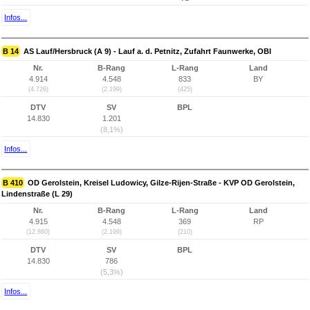
Infos...
B 14
AS Lauf/Hersbruck (A 9) - Lauf a. d. Petnitz, Zufahrt Faunwerke, OBI
Nr.
B-Rang
L-Rang
Land
4.914
4.548
833
BY
(4.726)
(2.199)
(425)
DTV
SV
BPL
14.830
1.201
(8,1%)
Infos...
B 410
OD Gerolstein, Kreisel Ludowicy, Gilze-Rijen-Straße - KVP OD Gerolstein,
Lindenstraße (L 29)
Nr.
B-Rang
L-Rang
Land
4.915
4.548
369
RP
(12.860)
(2.199)
(210)
DTV
SV
BPL
14.830
786
(5,3%)
Infos...