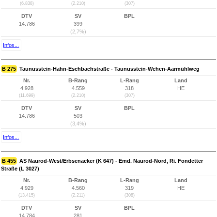
(6.838)
(2.210)
(307)
DTV
SV
BPL
14.786
399
(2,7%)
Infos...
B 275
Taunusstein-Hahn-Eschbachstraße - Taunusstein-Wehen-Aarmühlweg
Nr.
B-Rang
L-Rang
Land
4.928
4.559
318
HE
(11.699)
(2.210)
(307)
DTV
SV
BPL
14.786
503
(3,4%)
Infos...
B 455
AS Naurod-West/Erbsenacker (K 647) - Emd. Naurod-Nord, Ri. Fondetter
Straße (L 3027)
Nr.
B-Rang
L-Rang
Land
4.929
4.560
319
HE
(13.415)
(2.211)
(308)
DTV
SV
BPL
14.784
281