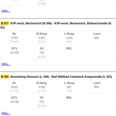
(1,9%)
Infos...
B 477
KVP westl. Mechernich (B 266) - KVP westl. Mechernich, Bleibachstraße (K
81)
Nr.
B-Rang
L-Rang
Land
4.930
4.561
1.032
NW
(13.884)
(2.212)
(454)
DTV
SV
BPL
14.783
724
(4,9%)
Infos...
B 294
Neuenbürg-Dennach (L 340) - Bad Wildbad-Calmbach-Kriegsstraße (L 351)
Nr.
B-Rang
L-Rang
Land
4.931
4.562
587
BW
(12.054)
(2.213)
(439)
DTV
SV
BPL
14.782
576
(3,9%)
Infos...