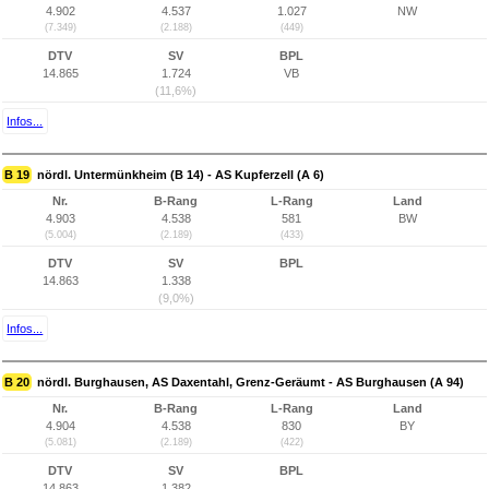
4.902
4.537
1.027
NW
(7.349)
(2.188)
(449)
DTV
SV
BPL
14.865
1.724
VB
(11,6%)
Infos...
B 19
nördl. Untermünkheim (B 14) - AS Kupferzell (A 6)
Nr.
B-Rang
L-Rang
Land
4.903
4.538
581
BW
(5.004)
(2.189)
(433)
DTV
SV
BPL
14.863
1.338
(9,0%)
Infos...
B 20
nördl. Burghausen, AS Daxentahl, Grenz-Geräumt - AS Burghausen (A 94)
Nr.
B-Rang
L-Rang
Land
4.904
4.538
830
BY
(5.081)
(2.189)
(422)
DTV
SV
BPL
14.863
1.382