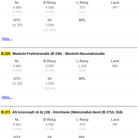
Nr.
B-Rang
L-Rang
Land
4.959
4.588
373
RP
(4.386)
(2.238)
(214)
DTV
SV
BPL
14.703
2.558
(17,4%)
Infos...
B 229
Werdohl-Freiheitstraße (B 236) - Werdohl-Neustadtstraße
Nr.
B-Rang
L-Rang
Land
4.960
4.589
1.036
NW
(10.466)
(2.239)
(458)
DTV
SV
BPL
14.702
1.529
(10,4%)
Infos...
B 271
AS Grünstadt (A 6) (19) - Kirchheim (Weinstraße)-Nord (B 271/L 516)
Nr.
B-Rang
L-Rang
Land
4.961
4.590
374
RP
(11.655)
(2.240)
(215)
DTV
SV
BPL