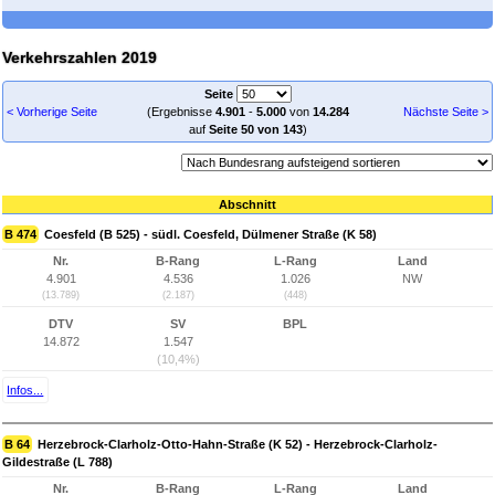
Verkehrszahlen 2019
Seite
< Vorherige Seite
(Ergebnisse
4.901
-
5.000
von
14.284
Nächste Seite >
auf
Seite 50 von 143
)
Abschnitt
B 474
Coesfeld (B 525) - südl. Coesfeld, Dülmener Straße (K 58)
Nr.
B-Rang
L-Rang
Land
4.901
4.536
1.026
NW
(13.789)
(2.187)
(448)
DTV
SV
BPL
14.872
1.547
(10,4%)
Infos...
B 64
Herzebrock-Clarholz-Otto-Hahn-Straße (K 52) - Herzebrock-Clarholz-
Gildestraße (L 788)
Nr.
B-Rang
L-Rang
Land