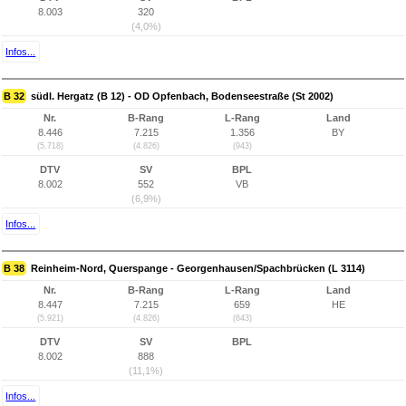
8.003
320
(4,0%)
Infos...
B 32
südl. Hergatz (B 12) - OD Opfenbach, Bodenseestraße (St 2002)
Nr.
B-Rang
L-Rang
Land
8.446
7.215
1.356
BY
(5.718)
(4.826)
(943)
DTV
SV
BPL
8.002
552
VB
(6,9%)
Infos...
B 38
Reinheim-Nord, Querspange - Georgenhausen/Spachbrücken (L 3114)
Nr.
B-Rang
L-Rang
Land
8.447
7.215
659
HE
(5.921)
(4.826)
(643)
DTV
SV
BPL
8.002
888
(11,1%)
Infos...