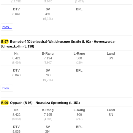
(13.798)
(4.804)
(1.063)
DTV
SV
BPL
8.041
491
(6,1%)
Infos...
B 97
Bernsdorf (Oberlausitz)-Wittichenauer Straße (L 92) - Hoyerswerda-
Schwarzkollm (L 198)
Nr.
B-Rang
L-Rang
Land
8.421
7.194
308
SN
(8.619)
(4.805)
(216)
DTV
SV
BPL
8.040
780
(9,7%)
Infos...
B 96
Oppach (B 98) - Neusalza-Spremberg (L 151)
Nr.
B-Rang
L-Rang
Land
8.422
7.195
309
SN
(8.583)
(4.806)
(217)
DTV
SV
BPL
8.038
394