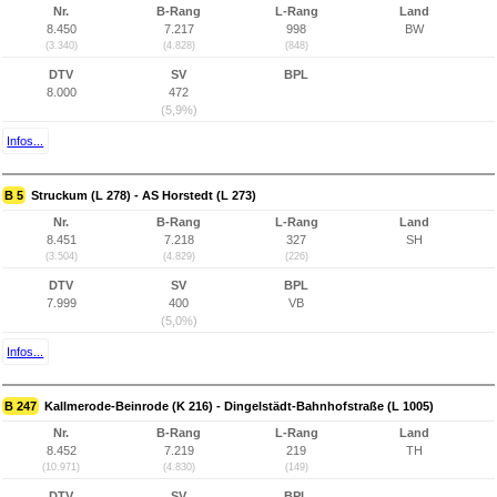
Nr.
B-Rang
L-Rang
Land
8.450
7.217
998
BW
(3.340)
(4.828)
(848)
DTV
SV
BPL
8.000
472
(5,9%)
Infos...
B 5
Struckum (L 278) - AS Horstedt (L 273)
Nr.
B-Rang
L-Rang
Land
8.451
7.218
327
SH
(3.504)
(4.829)
(226)
DTV
SV
BPL
7.999
400
VB
(5,0%)
Infos...
B 247
Kallmerode-Beinrode (K 216) - Dingelstädt-Bahnhofstraße (L 1005)
Nr.
B-Rang
L-Rang
Land
8.452
7.219
219
TH
(10.971)
(4.830)
(149)
DTV
SV
BPL