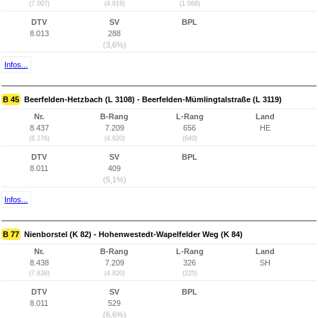
(7.007)
(4.819)
(1.068)
DTV
SV
BPL
8.013
288
(3,6%)
Infos...
B 45
Beerfelden-Hetzbach (L 3108) - Beerfelden-Mümlingtalstraße (L 3119)
Nr.
B-Rang
L-Rang
Land
8.437
7.209
656
HE
(6.276)
(4.820)
(640)
DTV
SV
BPL
8.011
409
(5,1%)
Infos...
B 77
Nienborstel (K 82) - Hohenwestedt-Wapelfelder Weg (K 84)
Nr.
B-Rang
L-Rang
Land
8.438
7.209
326
SH
(7.838)
(4.820)
(225)
DTV
SV
BPL
8.011
529
(6,6%)