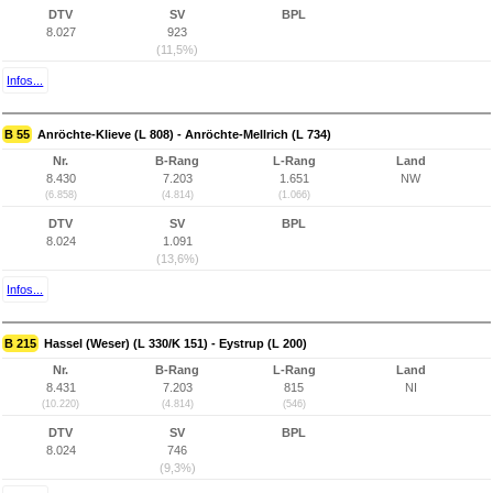
DTV
SV
BPL
8.027
923
(11,5%)
Infos...
B 55
Anröchte-Klieve (L 808) - Anröchte-Mellrich (L 734)
Nr.
B-Rang
L-Rang
Land
8.430
7.203
1.651
NW
(6.858)
(4.814)
(1.066)
DTV
SV
BPL
8.024
1.091
(13,6%)
Infos...
B 215
Hassel (Weser) (L 330/K 151) - Eystrup (L 200)
Nr.
B-Rang
L-Rang
Land
8.431
7.203
815
NI
(10.220)
(4.814)
(546)
DTV
SV
BPL
8.024
746
(9,3%)