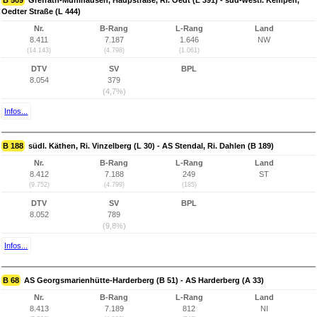
B 509
Grefrath-Mühlhausen, Haupstraße, Ri. Oedt (L 391) - süd-westl. Kempen,
Oedter Straße (L 444)
Nr.
B-Rang
L-Rang
Land
8.411
7.187
1.646
NW
(14.143)
(4.798)
(1.061)
DTV
SV
BPL
8.054
379
(4,7%)
Infos...
B 188
südl. Käthen, Ri. Vinzelberg (L 30) - AS Stendal, Ri. Dahlen (B 189)
Nr.
B-Rang
L-Rang
Land
8.412
7.188
249
ST
(9.752)
(4.799)
(185)
DTV
SV
BPL
8.052
789
(9,8%)
Infos...
B 68
AS Georgsmarienhütte-Harderberg (B 51) - AS Harderberg (A 33)
Nr.
B-Rang
L-Rang
Land
8.413
7.189
812
NI