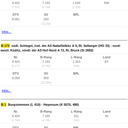
8.402
7.183
1.644
NW
(7.031)
(4.794)
(1.059)
DTV
SV
BPL
8.061
250
(3,1%)
Infos...
B 173
südl. Schlegel, östl. der AS Naila/Selbitz A 9, Ri. Sellanger (HO 33) - nord-
westl. Köditz, nördl. der AS Hof-Nord A 72, Ri. Bruck (St 2692)
Nr.
B-Rang
L-Rang
Land
8.403
7.184
1.353
BY
(9.277)
(4.795)
(940)
DTV
SV
BPL
8.058
959
(11,9%)
Infos...
B 1
Burgstemmen (L 410) - Heyersum (K 507/L 480)
Nr.
B-Rang
L-Rang
Land
8.404
7.185
811
NI
(2.744)
(4.796)
(542)
DTV
SV
BPL