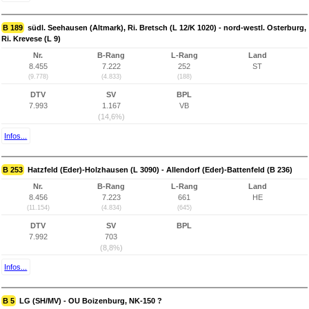
B 189
südl. Seehausen (Altmark), Ri. Bretsch (L 12/K 1020) - nord-westl. Osterburg,
Ri. Krevese (L 9)
Nr.
B-Rang
L-Rang
Land
8.455
7.222
252
ST
(9.778)
(4.833)
(188)
DTV
SV
BPL
7.993
1.167
VB
(14,6%)
Infos...
B 253
Hatzfeld (Eder)-Holzhausen (L 3090) - Allendorf (Eder)-Battenfeld (B 236)
Nr.
B-Rang
L-Rang
Land
8.456
7.223
661
HE
(11.154)
(4.834)
(645)
DTV
SV
BPL
7.992
703
(8,8%)
Infos...
B 5
LG (SH/MV) - OU Boizenburg, NK-150 ?