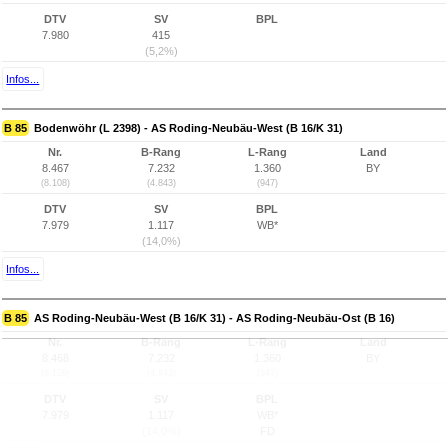
DTV
SV
BPL
7.980
415
(5,2%)
Infos...
B 85
Bodenwöhr (L 2398) - AS Roding-Neubäu-West (B 16/K 31)
Nr.
B-Rang
L-Rang
Land
8.467
7.232
1.360
BY
(8.108)
(4.843)
(947)
DTV
SV
BPL
7.979
1.117
WB*
(14,0%)
Infos...
B 85
AS Roding-Neubäu-West (B 16/K 31) - AS Roding-Neubäu-Ost (B 16)
Nr.
B-Rang
L-Rang
Land
8.468
7.232
1.360
BY
(8.109)
(4.843)
(947)
DTV
SV
BPL
7.979
1.117
WB*
(14,0%)
FD