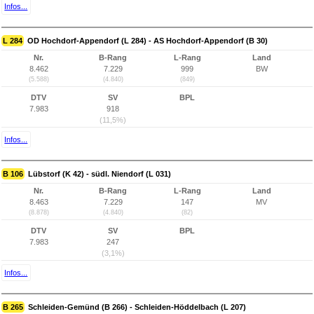
Infos...
L 284
OD Hochdorf-Appendorf (L 284) - AS Hochdorf-Appendorf (B 30)
Nr.
B-Rang
L-Rang
Land
8.462
7.229
999
BW
(5.588)
(4.840)
(849)
DTV
SV
BPL
7.983
918
(11,5%)
Infos...
B 106
Lübstorf (K 42) - südl. Niendorf (L 031)
Nr.
B-Rang
L-Rang
Land
8.463
7.229
147
MV
(8.878)
(4.840)
(82)
DTV
SV
BPL
7.983
247
(3,1%)
Infos...
B 265
Schleiden-Gemünd (B 266) - Schleiden-Höddelbach (L 207)