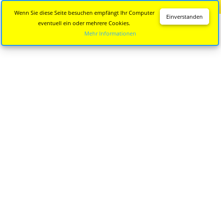
Diese Seite wird nicht mehr aktualisiert.
Zur neuen Seite
Wenn Sie diese Seite besuchen empfängt Ihr Computer
Einverstanden
eventuell ein oder mehrere Cookies.
Mehr Informationen