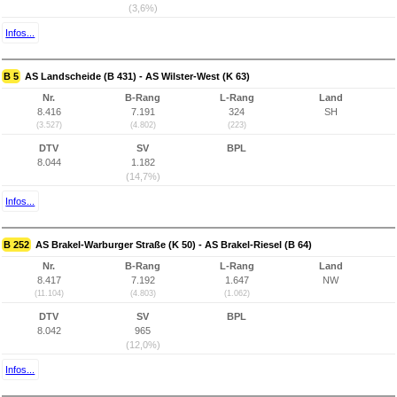
(3,6%)
Infos...
B 5
AS Landscheide (B 431) - AS Wilster-West (K 63)
Nr.
B-Rang
L-Rang
Land
8.416
7.191
324
SH
(3.527)
(4.802)
(223)
DTV
SV
BPL
8.044
1.182
(14,7%)
Infos...
B 252
AS Brakel-Warburger Straße (K 50) - AS Brakel-Riesel (B 64)
Nr.
B-Rang
L-Rang
Land
8.417
7.192
1.647
NW
(11.104)
(4.803)
(1.062)
DTV
SV
BPL
8.042
965
(12,0%)
Infos...