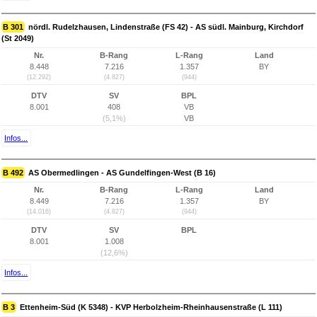
B 301
nördl. Rudelzhausen, Lindenstraße (FS 42) - AS südl. Mainburg, Kirchdorf
(St 2049)
Nr.
B-Rang
L-Rang
Land
8.448
7.216
1.357
BY
(12.292)
(4.827)
(944)
DTV
SV
BPL
8.001
408
VB
(5,1%)
VB
Infos...
B 492
AS Obermedlingen - AS Gundelfingen-West (B 16)
Nr.
B-Rang
L-Rang
Land
8.449
7.216
1.357
BY
(14.016)
(4.827)
(944)
DTV
SV
BPL
8.001
1.008
(12,6%)
Infos...
B 3
Ettenheim-Süd (K 5348) - KVP Herbolzheim-Rheinhausenstraße (L 111)