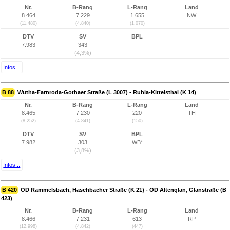
Nr.
B-Rang
L-Rang
Land
8.464
7.229
1.655
NW
(11.480)
(4.840)
(1.070)
DTV
SV
BPL
7.983
343
(4,3%)
Infos...
B 88
Wutha-Farnroda-Gothaer Straße (L 3007) - Ruhla-Kittelsthal (K 14)
Nr.
B-Rang
L-Rang
Land
8.465
7.230
220
TH
(8.252)
(4.841)
(150)
DTV
SV
BPL
7.982
303
WB*
(3,8%)
Infos...
B 420
OD Rammelsbach, Haschbacher Straße (K 21) - OD Altenglan, Glanstraße (B
423)
Nr.
B-Rang
L-Rang
Land
8.466
7.231
613
RP
(12.998)
(4.842)
(447)