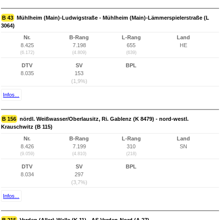
B 43
Mühlheim (Main)-Ludwigstraße - Mühlheim (Main)-Lämmerspielerstraße (L
3064)
Nr.
B-Rang
L-Rang
Land
8.425
7.198
655
HE
(6.172)
(4.809)
(639)
DTV
SV
BPL
8.035
153
(1,9%)
Infos...
B 156
nördl. Weißwasser/Oberlausitz, Ri. Gablenz (K 8479) - nord-westl.
Krauschwitz (B 115)
Nr.
B-Rang
L-Rang
Land
8.426
7.199
310
SN
(9.059)
(4.810)
(218)
DTV
SV
BPL
8.034
297
(3,7%)
Infos...