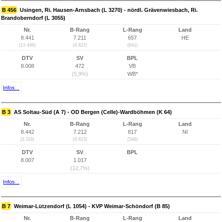
B 456
Usingen, Ri. Hausen-Arnsbach (L 3270) - nördl. Grävenwiesbach, Ri.
Brandoberndorf (L 3055)
Nr.
B-Rang
L-Rang
Land
8.441
7.211
657
HE
(13.446)
(4.822)
(641)
DTV
SV
BPL
8.008
472
VB
(5,9%)
WB*
Infos...
B 3
AS Soltau-Süd (A 7) - OD Bergen (Celle)-Wardböhmen (K 64)
Nr.
B-Rang
L-Rang
Land
8.442
7.212
817
NI
(3.119)
(4.823)
(548)
DTV
SV
BPL
8.007
1.017
(12,7%)
Infos...
B 7
Weimar-Lützendorf (L 1054) - KVP Weimar-Schöndorf (B 85)
Nr.
B-Rang
L-Rang
Land