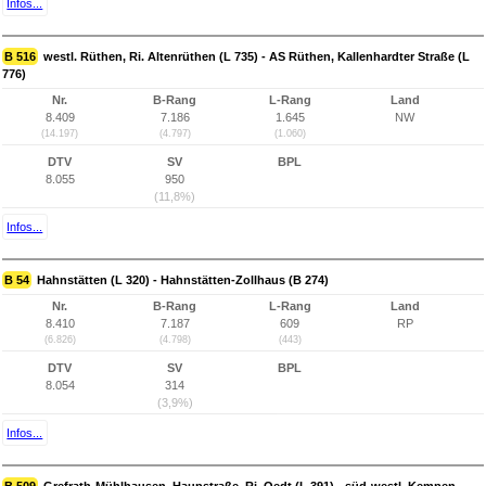
Infos...
B 516
westl. Rüthen, Ri. Altenrüthen (L 735) - AS Rüthen, Kallenhardter Straße (L
776)
Nr.
B-Rang
L-Rang
Land
8.409
7.186
1.645
NW
(14.197)
(4.797)
(1.060)
DTV
SV
BPL
8.055
950
(11,8%)
Infos...
B 54
Hahnstätten (L 320) - Hahnstätten-Zollhaus (B 274)
Nr.
B-Rang
L-Rang
Land
8.410
7.187
609
RP
(6.826)
(4.798)
(443)
DTV
SV
BPL
8.054
314
(3,9%)
Infos...