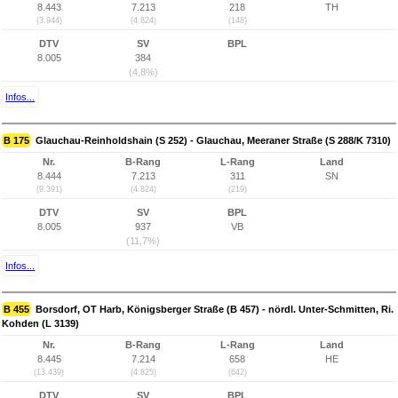
8.443
7.213
218
TH
(3.944)
(4.824)
(148)
DTV
SV
BPL
8.005
384
(4,8%)
Infos...
B 175
Glauchau-Reinholdshain (S 252) - Glauchau, Meeraner Straße (S 288/K 7310)
Nr.
B-Rang
L-Rang
Land
8.444
7.213
311
SN
(9.391)
(4.824)
(219)
DTV
SV
BPL
8.005
937
VB
(11,7%)
Infos...
B 455
Borsdorf, OT Harb, Königsberger Straße (B 457) - nördl. Unter-Schmitten, Ri.
Kohden (L 3139)
Nr.
B-Rang
L-Rang
Land
8.445
7.214
658
HE
(13.439)
(4.825)
(642)
DTV
SV
BPL