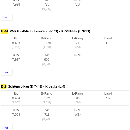
7.998
776
VB
(9,7%)
Infos...
B 44
KVP Groß-Rohrheim-Süd (K 41) - KVP Biblis (L 3261)
Nr.
B-Rang
L-Rang
Land
8.453
7.220
660
HE
(6.210)
(4.831)
(644)
DTV
SV
BPL
7.997
680
(8,5%)
Infos...
B 2
Schönwölkau (K 7449) - Krostitz (L 4)
Nr.
B-Rang
L-Rang
Land
8.454
7.221
312
SN
(2.877)
(4.832)
(220)
DTV
SV
BPL
7.994
711
WB*
(8,9%)
Infos...