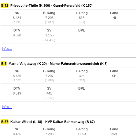
B 72
Friesoythe-Thüle (K 300) - Garrel-Petersfeld (K 150)
Nr.
B-Rang
L-Rang
Land
8.434
7.206
816
NI
(7.691)
(4.817)
(547)
DTV
SV
BPL
8.020
1.155
(14,4%)
Infos...
B 5
Marne-Voigtsweg (K 20) - Marne-Fahrstedterwesterdeich (K 8)
Nr.
B-Rang
L-Rang
Land
8.435
7.207
325
SH
(3.522)
(4.818)
(224)
DTV
SV
BPL
8.019
441
(5,5%)
Infos...
B 57
Kalkar-Wissel (L 18) - KVP Kalkar-Behmenweg (B 67)
Nr.
B-Rang
L-Rang
Land
8.436
7.208
1.653
NW