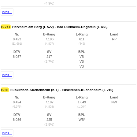
(4,9%)
Infos...
B 271
Herxheim am Berg (L 522) - Bad Dürkheim-Ungstein (L 455)
Nr.
B-Rang
L-Rang
Land
8.423
7.196
611
RP
(11.661)
(4.807)
(445)
DTV
SV
BPL
8.037
217
VB
(2,7%)
VB
VB
Infos...
B 56
Euskirchen-Kuchenheim (K 1) - Euskirchen-Kuchenheim (L 210)
Nr.
B-Rang
L-Rang
Land
8.424
7.197
1.649
NW
(6.976)
(4.808)
(1.064)
DTV
SV
BPL
8.036
225
WB*
(2,8%)
Infos...