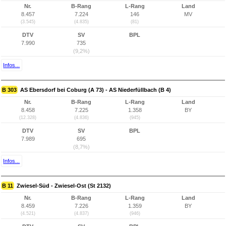
Nr.
B-Rang
L-Rang
Land
8.457
7.224
146
MV
(3.545)
(4.835)
(81)
DTV
SV
BPL
7.990
735
(9,2%)
Infos...
B 303
AS Ebersdorf bei Coburg (A 73) - AS Niederfüllbach (B 4)
Nr.
B-Rang
L-Rang
Land
8.458
7.225
1.358
BY
(12.328)
(4.836)
(945)
DTV
SV
BPL
7.989
695
(8,7%)
Infos...
B 11
Zwiesel-Süd - Zwiesel-Ost (St 2132)
Nr.
B-Rang
L-Rang
Land
8.459
7.226
1.359
BY
(4.521)
(4.837)
(946)