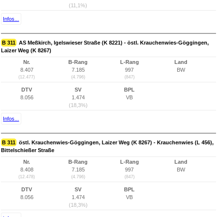
(11,1%)
Infos...
B 311
AS Meßkirch, Igelswieser Straße (K 8221) - östl. Krauchenwies-Göggingen,
Laizer Weg (K 8267)
Nr.
B-Rang
L-Rang
Land
8.407
7.185
997
BW
(12.477)
(4.796)
(847)
DTV
SV
BPL
8.056
1.474
VB
(18,3%)
Infos...
B 311
östl. Krauchenwies-Göggingen, Laizer Weg (K 8267) - Krauchenwies (L 456),
Bittelschießer Straße
Nr.
B-Rang
L-Rang
Land
8.408
7.185
997
BW
(12.478)
(4.796)
(847)
DTV
SV
BPL
8.056
1.474
VB
(18,3%)