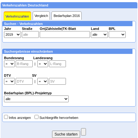
Verkehrszahlen Deutschland
Vergleich
Bedarfsplan 2016
Verkehrszahlen
Suchen - Verkehszahlen
Jahr
Straße
Ort|Zählstelle|TK-Blatt
Land
BPL
Suchergebnisse einschränken
Bundesrang Landesrang
|
DTV SV
|
Bedarfsplan (BPL)-Projekttyp
Infos anzeigen
Suchbegriffe hervorheben