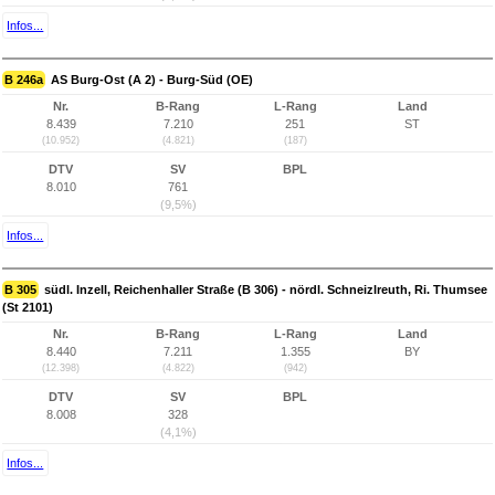
Infos...
B 246a
AS Burg-Ost (A 2) - Burg-Süd (OE)
Nr.
B-Rang
L-Rang
Land
8.439
7.210
251
ST
(10.952)
(4.821)
(187)
DTV
SV
BPL
8.010
761
(9,5%)
Infos...
B 305
südl. Inzell, Reichenhaller Straße (B 306) - nördl. Schneizlreuth, Ri. Thumsee
(St 2101)
Nr.
B-Rang
L-Rang
Land
8.440
7.211
1.355
BY
(12.398)
(4.822)
(942)
DTV
SV
BPL
8.008
328
(4,1%)
Infos...