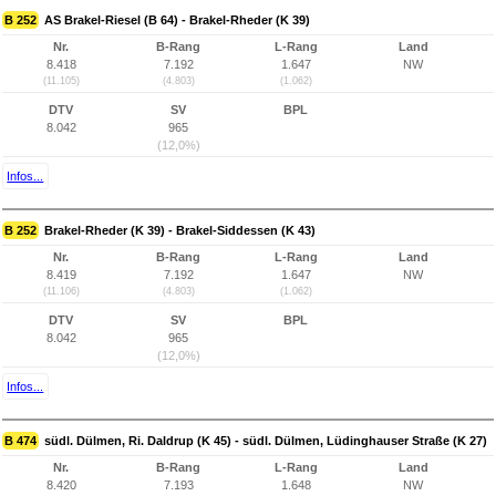
B 252
AS Brakel-Riesel (B 64) - Brakel-Rheder (K 39)
Nr.
B-Rang
L-Rang
Land
8.418
7.192
1.647
NW
(11.105)
(4.803)
(1.062)
DTV
SV
BPL
8.042
965
(12,0%)
Infos...
B 252
Brakel-Rheder (K 39) - Brakel-Siddessen (K 43)
Nr.
B-Rang
L-Rang
Land
8.419
7.192
1.647
NW
(11.106)
(4.803)
(1.062)
DTV
SV
BPL
8.042
965
(12,0%)
Infos...
B 474
südl. Dülmen, Ri. Daldrup (K 45) - südl. Dülmen, Lüdinghauser Straße (K 27)
Nr.
B-Rang
L-Rang
Land
8.420
7.193
1.648
NW