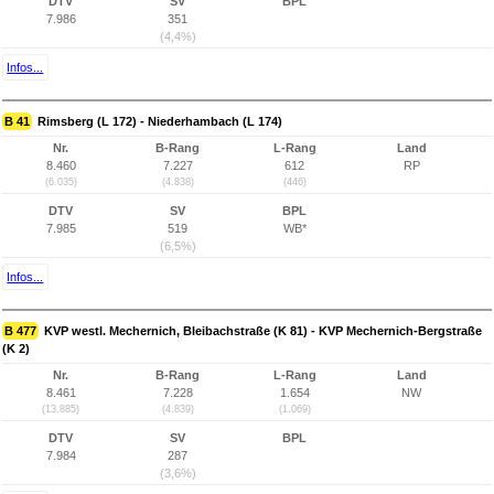
DTV
SV
BPL
7.986
351
(4,4%)
Infos...
B 41
Rimsberg (L 172) - Niederhambach (L 174)
Nr.
B-Rang
L-Rang
Land
8.460
7.227
612
RP
(6.035)
(4.838)
(446)
DTV
SV
BPL
7.985
519
WB*
(6,5%)
Infos...
B 477
KVP westl. Mechernich, Bleibachstraße (K 81) - KVP Mechernich-Bergstraße
(K 2)
Nr.
B-Rang
L-Rang
Land
8.461
7.228
1.654
NW
(13.885)
(4.839)
(1.069)
DTV
SV
BPL
7.984
287
(3,6%)