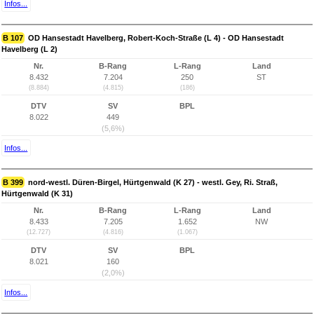
Infos...
B 107
OD Hansestadt Havelberg, Robert-Koch-Straße (L 4) - OD Hansestadt
Havelberg (L 2)
Nr.
B-Rang
L-Rang
Land
8.432
7.204
250
ST
(8.884)
(4.815)
(186)
DTV
SV
BPL
8.022
449
(5,6%)
Infos...
B 399
nord-westl. Düren-Birgel, Hürtgenwald (K 27) - westl. Gey, Ri. Straß,
Hürtgenwald (K 31)
Nr.
B-Rang
L-Rang
Land
8.433
7.205
1.652
NW
(12.727)
(4.816)
(1.067)
DTV
SV
BPL
8.021
160
(2,0%)
Infos...