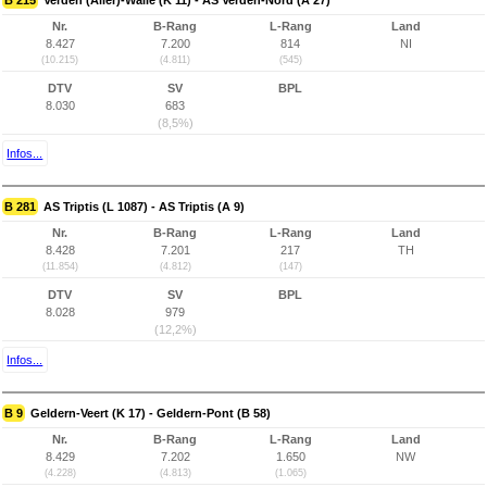
B 215
Verden (Aller)-Walle (K 11) - AS Verden-Nord (A 27)
Nr.
B-Rang
L-Rang
Land
8.427
7.200
814
NI
(10.215)
(4.811)
(545)
DTV
SV
BPL
8.030
683
(8,5%)
Infos...
B 281
AS Triptis (L 1087) - AS Triptis (A 9)
Nr.
B-Rang
L-Rang
Land
8.428
7.201
217
TH
(11.854)
(4.812)
(147)
DTV
SV
BPL
8.028
979
(12,2%)
Infos...
B 9
Geldern-Veert (K 17) - Geldern-Pont (B 58)
Nr.
B-Rang
L-Rang
Land
8.429
7.202
1.650
NW
(4.228)
(4.813)
(1.065)