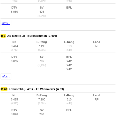
(7.529)
(4.800)
(543)
DTV
SV
BPL
8.050
475
(5,9%)
Infos...
B 1
AS Elze (B 3) - Burgstemmen (L 410)
Nr.
B-Rang
L-Rang
Land
8.414
7.190
813
NI
(2.743)
(4.801)
(544)
DTV
SV
BPL
8.046
756
WB*
(9,4%)
WB*
WB*
Infos...
B 48
Lohnsfeld (L 401) - AS Winnweiler (A 63)
Nr.
B-Rang
L-Rang
Land
8.415
7.190
610
RP
(6.373)
(4.801)
(444)
DTV
SV
BPL
8.046
290