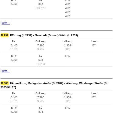
8.056
862
WB*
(10,7%)
WB*
WB*
WB*
Infos...
B 299
Pförring (L 2232) - Neustadt (Donau)-Wöhr (L 2233)
Nr.
B-Rang
L-Rang
Land
8.405
7.185
1.354
BY
(12.195)
(4.796)
(941)
DTV
SV
BPL
8.056
508
(6,3%)
Infos...
B 303
Himmelkron, Markgrafenstraße (St 2182) - Wirsberg, Wirsberger Straße (St
2183/KU 20)
Nr.
B-Rang
L-Rang
Land
8.406
7.185
1.354
BY
(12.311)
(4.796)
(941)
DTV
SV
BPL
8.056
894