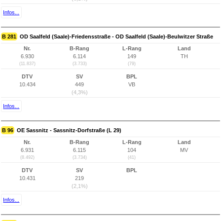
Infos...
B 281
OD Saalfeld (Saale)-Friedensstraße - OD Saalfeld (Saale)-Beulwitzer Straße
Nr.
B-Rang
L-Rang
Land
6.930
6.114
149
TH
(11.837)
(3.733)
(79)
DTV
SV
BPL
10.434
449
VB
(4,3%)
Infos...
B 96
OE Sassnitz - Sassnitz-Dorfstraße (L 29)
Nr.
B-Rang
L-Rang
Land
6.931
6.115
104
MV
(8.492)
(3.734)
(41)
DTV
SV
BPL
10.431
219
(2,1%)
Infos...