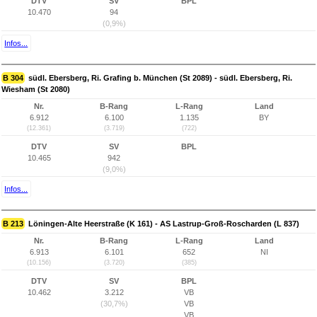
DTV
SV
BPL
10.470
94
(0,9%)
Infos...
B 304
südl. Ebersberg, Ri. Grafing b. München (St 2089) - südl. Ebersberg, Ri.
Wiesham (St 2080)
Nr.
B-Rang
L-Rang
Land
6.912
6.100
1.135
BY
(12.361)
(3.719)
(722)
DTV
SV
BPL
10.465
942
(9,0%)
Infos...
B 213
Löningen-Alte Heerstraße (K 161) - AS Lastrup-Groß-Roscharden (L 837)
Nr.
B-Rang
L-Rang
Land
6.913
6.101
652
NI
(10.156)
(3.720)
(385)
DTV
SV
BPL
10.462
3.212
VB
(30,7%)
VB
VB