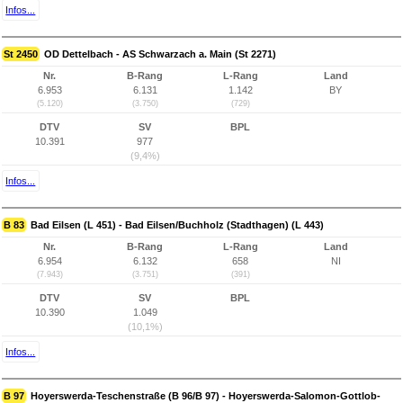
Infos...
St 2450
OD Dettelbach - AS Schwarzach a. Main (St 2271)
Nr.
B-Rang
L-Rang
Land
6.953
6.131
1.142
BY
(5.120)
(3.750)
(729)
DTV
SV
BPL
10.391
977
(9,4%)
Infos...
B 83
Bad Eilsen (L 451) - Bad Eilsen/Buchholz (Stadthagen) (L 443)
Nr.
B-Rang
L-Rang
Land
6.954
6.132
658
NI
(7.943)
(3.751)
(391)
DTV
SV
BPL
10.390
1.049
(10,1%)
Infos...
B 97
Hoyerswerda-Teschenstraße (B 96/B 97) - Hoyerswerda-Salomon-Gottlob-