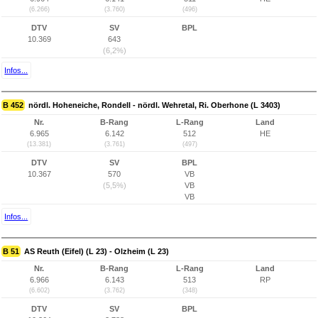
(6.266)
(3.760)
(496)
DTV
SV
BPL
10.369
643
(6,2%)
Infos...
B 452
nördl. Hoheneiche, Rondell - nördl. Wehretal, Ri. Oberhone (L 3403)
Nr.
B-Rang
L-Rang
Land
6.965
6.142
512
HE
(13.381)
(3.761)
(497)
DTV
SV
BPL
10.367
570
VB
(5,5%)
VB
VB
Infos...
B 51
AS Reuth (Eifel) (L 23) - Olzheim (L 23)
Nr.
B-Rang
L-Rang
Land
6.966
6.143
513
RP
(6.602)
(3.762)
(348)
DTV
SV
BPL