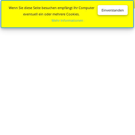
Diese Seite wird nicht mehr aktualisiert.
Zur neuen Seite
Wenn Sie diese Seite besuchen empfängt Ihr Computer
Einverstanden
eventuell ein oder mehrere Cookies.
Mehr Informationen