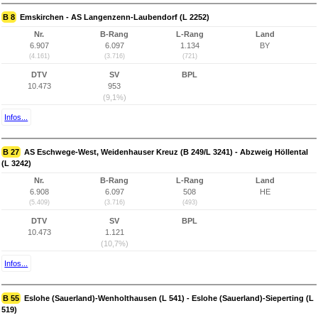
B 8
Emskirchen - AS Langenzenn-Laubendorf (L 2252)
Nr.
B-Rang
L-Rang
Land
6.907
6.097
1.134
BY
(4.161)
(3.716)
(721)
DTV
SV
BPL
10.473
953
(9,1%)
Infos...
B 27
AS Eschwege-West, Weidenhauser Kreuz (B 249/L 3241) - Abzweig Höllental
(L 3242)
Nr.
B-Rang
L-Rang
Land
6.908
6.097
508
HE
(5.409)
(3.716)
(493)
DTV
SV
BPL
10.473
1.121
(10,7%)
Infos...
B 55
Eslohe (Sauerland)-Wenholthausen (L 541) - Eslohe (Sauerland)-Sieperting (L
519)