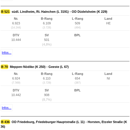
B 521
südl. Lindheim, Ri. Hainchen (L 3191) - OD Düdelsheim (K 229)
Nr.
B-Rang
L-Rang
Land
6.923
6.109
509
HE
(14.244)
(3.728)
(494)
DTV
SV
BPL
10.444
501
(4,8%)
Infos...
B 70
Meppen-Nödike (K 250) - Geeste (L 67)
Nr.
B-Rang
L-Rang
Land
6.924
6.110
654
NI
(7.569)
(3.729)
(387)
DTV
SV
BPL
10.442
908
(8,7%)
Infos...
B 436
OD Friedeburg, Friedeburger Hauptstraße (L 11) - Horsten, Etzeler Straße (K
36)