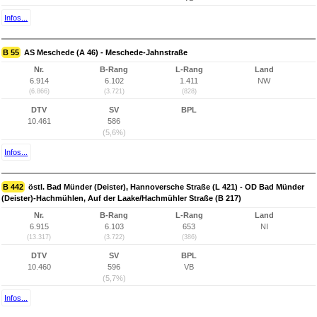
Infos...
B 55
AS Meschede (A 46) - Meschede-Jahnstraße
Nr.
B-Rang
L-Rang
Land
6.914
6.102
1.411
NW
(6.866)
(3.721)
(828)
DTV
SV
BPL
10.461
586
(5,6%)
Infos...
B 442
östl. Bad Münder (Deister), Hannoversche Straße (L 421) - OD Bad Münder
(Deister)-Hachmühlen, Auf der Laake/Hachmühler Straße (B 217)
Nr.
B-Rang
L-Rang
Land
6.915
6.103
653
NI
(13.317)
(3.722)
(386)
DTV
SV
BPL
10.460
596
VB
(5,7%)
Infos...