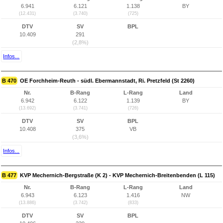
6.941
6.121
1.138
BY
(12.431)
(3.740)
(725)
DTV
SV
BPL
10.409
291
(2,8%)
Infos...
B 470
OE Forchheim-Reuth - südl. Ebermannstadt, Ri. Pretzfeld (St 2260)
Nr.
B-Rang
L-Rang
Land
6.942
6.122
1.139
BY
(13.692)
(3.741)
(726)
DTV
SV
BPL
10.408
375
VB
(3,6%)
Infos...
B 477
KVP Mechernich-Bergstraße (K 2) - KVP Mechernich-Breitenbenden (L 115)
Nr.
B-Rang
L-Rang
Land
6.943
6.123
1.416
NW
(13.886)
(3.742)
(833)
DTV
SV
BPL