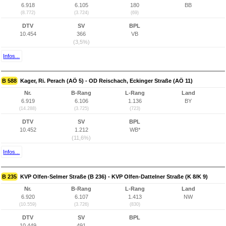
6.918
6.105
180
BB
(8.772)
(3.724)
(69)
DTV
SV
BPL
10.454
366
VB
(3,5%)
Infos...
B 588
Kager, Ri. Perach (AÖ 5) - OD Reischach, Eckinger Straße (AÖ 11)
Nr.
B-Rang
L-Rang
Land
6.919
6.106
1.136
BY
(14.288)
(3.725)
(723)
DTV
SV
BPL
10.452
1.212
WB*
(11,6%)
Infos...
B 235
KVP Olfen-Selmer Straße (B 236) - KVP Olfen-Dattelner Straße (K 8/K 9)
Nr.
B-Rang
L-Rang
Land
6.920
6.107
1.413
NW
(10.559)
(3.726)
(830)
DTV
SV
BPL
10.449
491