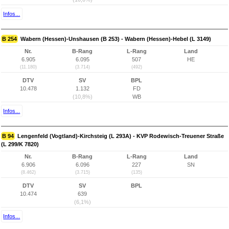
Infos...
B 254
Wabern (Hessen)-Unshausen (B 253) - Wabern (Hessen)-Hebel (L 3149)
Nr.
B-Rang
L-Rang
Land
6.905
6.095
507
HE
(11.180)
(3.714)
(492)
DTV
SV
BPL
10.478
1.132
FD
(10,8%)
WB
Infos...
B 94
Lengenfeld (Vogtland)-Kirchsteig (L 293A) - KVP Rodewisch-Treuener Straße
(L 299/K 7820)
Nr.
B-Rang
L-Rang
Land
6.906
6.096
227
SN
(8.462)
(3.715)
(135)
DTV
SV
BPL
10.474
639
(6,1%)
Infos...