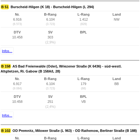
B 51
Burscheid-Hilgen (K 18) - Burscheid-Hilgen (L 294)
Nr.
B-Rang
L-Rang
Land
6.916
6.104
1.412
NW
(6.573)
(3.723)
(829)
DTV
SV
BPL
10.458
303
(2,9%)
Infos...
B 158
AS Bad Freienwalde (Oder), Wriezener Straße (K 6436) - süd-westl.
Altglietzen, Ri. Gabow (B 158A/L 28)
Nr.
B-Rang
L-Rang
Land
6.917
6.104
179
BB
(9.084)
(3.723)
(68)
DTV
SV
BPL
10.458
251
VB
(2,4%)
Infos...
B 102
OD Premnitz, Milower Straße (L 963) - OD Rathenow, Berliner Straße (B 188)
Nr.
B-Rang
L-Rang
Land