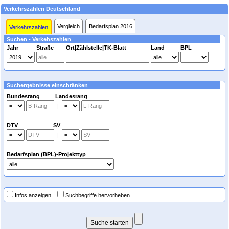
Verkehrszahlen Deutschland
Vergleich
Bedarfsplan 2016
Verkehrszahlen
Suchen - Verkehszahlen
Jahr
Straße
Ort|Zählstelle|TK-Blatt
Land
BPL
Suchergebnisse einschränken
Bundesrang Landesrang
|
DTV SV
|
Bedarfsplan (BPL)-Projekttyp
Infos anzeigen
Suchbegriffe hervorheben