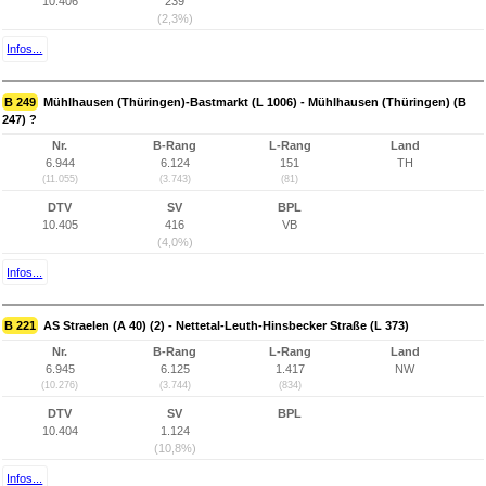
10.406
239
(2,3%)
Infos...
B 249
Mühlhausen (Thüringen)-Bastmarkt (L 1006) - Mühlhausen (Thüringen) (B
247) ?
Nr.
B-Rang
L-Rang
Land
6.944
6.124
151
TH
(11.055)
(3.743)
(81)
DTV
SV
BPL
10.405
416
VB
(4,0%)
Infos...
B 221
AS Straelen (A 40) (2) - Nettetal-Leuth-Hinsbecker Straße (L 373)
Nr.
B-Rang
L-Rang
Land
6.945
6.125
1.417
NW
(10.276)
(3.744)
(834)
DTV
SV
BPL
10.404
1.124
(10,8%)
Infos...