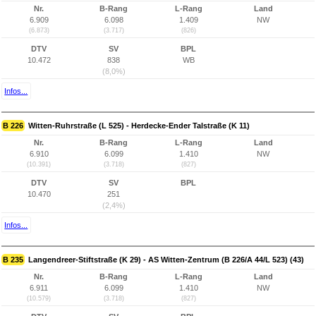
Nr.
B-Rang
L-Rang
Land
6.909
6.098
1.409
NW
(6.873)
(3.717)
(826)
DTV
SV
BPL
10.472
838
WB
(8,0%)
Infos...
B 226
Witten-Ruhrstraße (L 525) - Herdecke-Ender Talstraße (K 11)
Nr.
B-Rang
L-Rang
Land
6.910
6.099
1.410
NW
(10.391)
(3.718)
(827)
DTV
SV
BPL
10.470
251
(2,4%)
Infos...
B 235
Langendreer-Stiftstraße (K 29) - AS Witten-Zentrum (B 226/A 44/L 523) (43)
Nr.
B-Rang
L-Rang
Land
6.911
6.099
1.410
NW
(10.579)
(3.718)
(827)