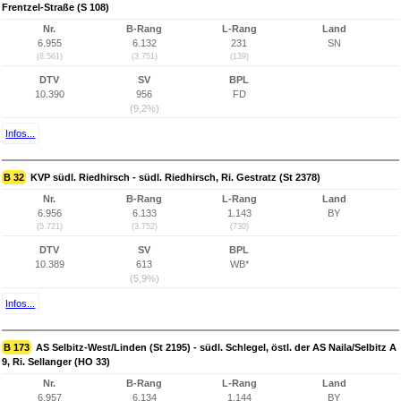
Frentzel-Straße (S 108)
Nr.
B-Rang
L-Rang
Land
6.955
6.132
231
SN
(8.561)
(3.751)
(139)
DTV
SV
BPL
10.390
956
FD
(9,2%)
Infos...
B 32
KVP südl. Riedhirsch - südl. Riedhirsch, Ri. Gestratz (St 2378)
Nr.
B-Rang
L-Rang
Land
6.956
6.133
1.143
BY
(5.721)
(3.752)
(730)
DTV
SV
BPL
10.389
613
WB*
(5,9%)
Infos...
B 173
AS Selbitz-West/Linden (St 2195) - südl. Schlegel, östl. der AS Naila/Selbitz A
9, Ri. Sellanger (HO 33)
Nr.
B-Rang
L-Rang
Land
6.957
6.134
1.144
BY