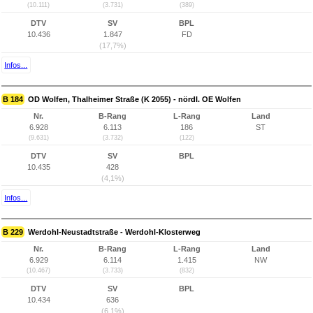
(10.111)
(3.731)
(389)
DTV
SV
BPL
10.436
1.847
FD
(17,7%)
Infos...
B 184
OD Wolfen, Thalheimer Straße (K 2055) - nördl. OE Wolfen
Nr.
B-Rang
L-Rang
Land
6.928
6.113
186
ST
(9.631)
(3.732)
(122)
DTV
SV
BPL
10.435
428
(4,1%)
Infos...
B 229
Werdohl-Neustadtstraße - Werdohl-Klosterweg
Nr.
B-Rang
L-Rang
Land
6.929
6.114
1.415
NW
(10.467)
(3.733)
(832)
DTV
SV
BPL
10.434
636
(6,1%)