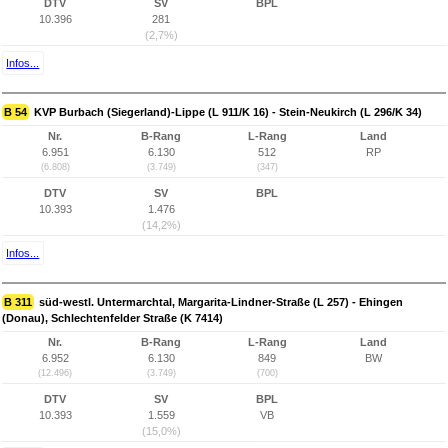
DTV
SV
BPL
10.396
281
(2,7%)
Infos...
B 54
KVP Burbach (Siegerland)-Lippe (L 911/K 16) - Stein-Neukirch (L 296/K 34)
Nr.
B-Rang
L-Rang
Land
6.951
6.130
512
RP
(6.808)
(3.749)
(347)
DTV
SV
BPL
10.393
1.476
(14,2%)
Infos...
B 311
süd-westl. Untermarchtal, Margarita-Lindner-Straße (L 257) - Ehingen
(Donau), Schlechtenfelder Straße (K 7414)
Nr.
B-Rang
L-Rang
Land
6.952
6.130
849
BW
(12.496)
(3.749)
(700)
DTV
SV
BPL
10.393
1.559
VB
(15,0%)