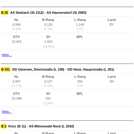
B 20
AS Simbach (St 2112) - AS Haunersdorf (St 2083)
Nr.
B-Rang
L-Rang
Land
6.946
6.126
1.140
BY
(5.090)
(3.745)
(727)
DTV
SV
BPL
10.401
1.924
(18,5%)
Infos...
B 431
OD Uetersen, Deichstraße (L 108) - OD Heist, Hauptstraße (L 261)
Nr.
B-Rang
L-Rang
Land
6.947
6.127
256
SH
(13.218)
(3.746)
(155)
DTV
SV
BPL
10.398
291
(2,8%)
Infos...
B 2
Krün (B 11) - AS Mittenwald-Nord (L 2542)
Nr.
B-Rang
L-Rang
Land