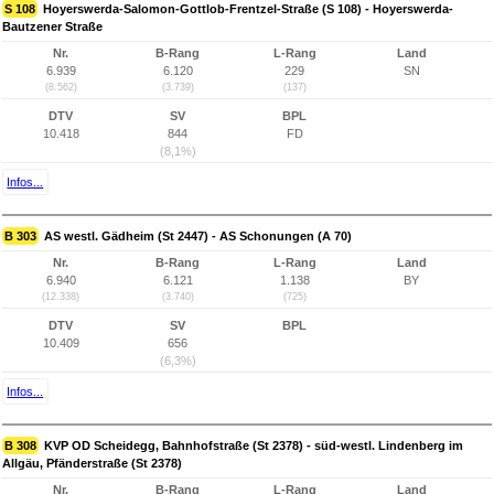
S 108
Hoyerswerda-Salomon-Gottlob-Frentzel-Straße (S 108) - Hoyerswerda-
Bautzener Straße
Nr.
B-Rang
L-Rang
Land
6.939
6.120
229
SN
(8.562)
(3.739)
(137)
DTV
SV
BPL
10.418
844
FD
(8,1%)
Infos...
B 303
AS westl. Gädheim (St 2447) - AS Schonungen (A 70)
Nr.
B-Rang
L-Rang
Land
6.940
6.121
1.138
BY
(12.338)
(3.740)
(725)
DTV
SV
BPL
10.409
656
(6,3%)
Infos...
B 308
KVP OD Scheidegg, Bahnhofstraße (St 2378) - süd-westl. Lindenberg im
Allgäu, Pfänderstraße (St 2378)
Nr.
B-Rang
L-Rang
Land