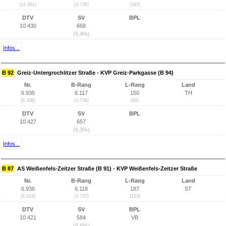
(12.861)
(3.735)
(345)
DTV
SV
BPL
10.430
668
(6,4%)
Infos...
B 92
Greiz-Untergrochlitzer Straße - KVP Greiz-Parkgasse (B 94)
Nr.
B-Rang
L-Rang
Land
6.935
6.117
150
TH
(8.398)
(3.736)
(80)
DTV
SV
BPL
10.427
657
(6,3%)
Infos...
B 87
AS Weißenfels-Zeitzer Straße (B 91) - KVP Weißenfels-Zeitzer Straße
Nr.
B-Rang
L-Rang
Land
6.936
6.118
187
ST
(8.214)
(3.737)
(123)
DTV
SV
BPL
10.421
584
VB
(5,6%)