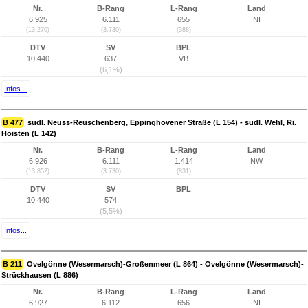
Nr.
B-Rang
L-Rang
Land
6.925
6.111
655
NI
(13.270)
(3.730)
(388)
DTV
SV
BPL
10.440
637
VB
(6,1%)
Infos...
B 477
südl. Neuss-Reuschenberg, Eppinghovener Straße (L 154) - südl. Wehl, Ri.
Hoisten (L 142)
Nr.
B-Rang
L-Rang
Land
6.926
6.111
1.414
NW
(13.852)
(3.730)
(831)
DTV
SV
BPL
10.440
574
(5,5%)
Infos...
B 211
Ovelgönne (Wesermarsch)-Großenmeer (L 864) - Ovelgönne (Wesermarsch)-
Strückhausen (L 886)
Nr.
B-Rang
L-Rang
Land
6.927
6.112
656
NI