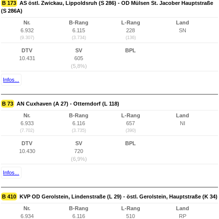
B 173
AS östl. Zwickau, Lippoldsruh (S 286) - OD Mülsen St. Jacober Hauptstraße
(S 286A)
Nr.
B-Rang
L-Rang
Land
6.932
6.115
228
SN
(9.307)
(3.734)
(136)
DTV
SV
BPL
10.431
605
(5,8%)
Infos...
B 73
AN Cuxhaven (A 27) - Otterndorf (L 118)
Nr.
B-Rang
L-Rang
Land
6.933
6.116
657
NI
(7.702)
(3.735)
(390)
DTV
SV
BPL
10.430
720
(6,9%)
Infos...
B 410
KVP OD Gerolstein, Lindenstraße (L 29) - östl. Gerolstein, Hauptstraße (K 34)
Nr.
B-Rang
L-Rang
Land
6.934
6.116
510
RP