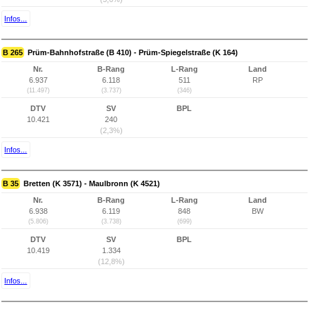
Infos...
B 265
Prüm-Bahnhofstraße (B 410) - Prüm-Spiegelstraße (K 164)
Nr.
B-Rang
L-Rang
Land
6.937
6.118
511
RP
(11.497)
(3.737)
(346)
DTV
SV
BPL
10.421
240
(2,3%)
Infos...
B 35
Bretten (K 3571) - Maulbronn (K 4521)
Nr.
B-Rang
L-Rang
Land
6.938
6.119
848
BW
(5.806)
(3.738)
(699)
DTV
SV
BPL
10.419
1.334
(12,8%)
Infos...