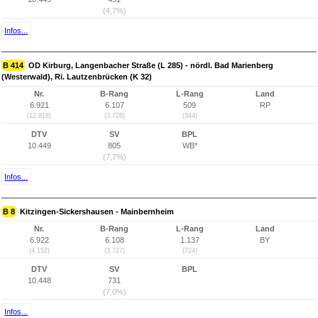
(4,7%)
Infos...
B 414
OD Kirburg, Langenbacher Straße (L 285) - nördl. Bad Marienberg
(Westerwald), Ri. Lautzenbrücken (K 32)
Nr.
B-Rang
L-Rang
Land
6.921
6.107
509
RP
(12.918)
(3.726)
(344)
DTV
SV
BPL
10.449
805
WB*
(7,7%)
Infos...
B 8
Kitzingen-Sickershausen - Mainbernheim
Nr.
B-Rang
L-Rang
Land
6.922
6.108
1.137
BY
(4.152)
(3.727)
(724)
DTV
SV
BPL
10.448
731
(7,0%)
Infos...