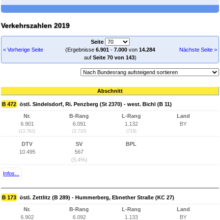
Verkehrszahlen 2019
Seite
< Vorherige Seite
(Ergebnisse
6.901
-
7.000
von
14.284
Nächste Seite >
auf
Seite 70 von 143
)
Abschnitt
B 472
östl. Sindelsdorf, Ri. Penzberg (St 2370) - west. Bichl (B 11)
Nr.
B-Rang
L-Rang
Land
6.901
6.091
1.132
BY
(13.762)
(3.710)
(719)
DTV
SV
BPL
10.495
567
(5,4%)
Infos...
B 173
östl. Zettlitz (B 289) - Hummerberg, Ebnether Straße (KC 27)
Nr.
B-Rang
L-Rang
Land
6.902
6.092
1.133
BY