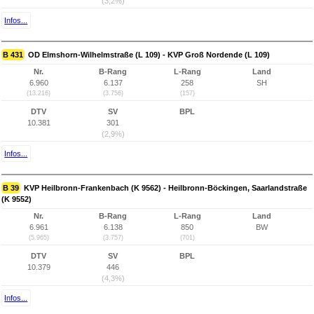
(3,2%)
Infos...
B 431
OD Elmshorn-Wilhelmstraße (L 109) - KVP Groß Nordende (L 109)
Nr.
B-Rang
L-Rang
Land
6.960
6.137
258
SH
(13.216)
(3.756)
(157)
DTV
SV
BPL
10.381
301
(2,9%)
Infos...
B 39
KVP Heilbronn-Frankenbach (K 9562) - Heilbronn-Böckingen, Saarlandstraße
(K 9552)
Nr.
B-Rang
L-Rang
Land
6.961
6.138
850
BW
(5.965)
(3.757)
(701)
DTV
SV
BPL
10.379
446
(4,3%)
Infos...