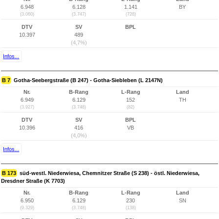
6.948
6.128
1.141
BY
(3.060)
(3.747)
(728)
DTV
SV
BPL
10.397
489
(4,7%)
Infos...
B 7
Gotha-Seebergstraße (B 247) - Gotha-Siebleben (L 2147N)
Nr.
B-Rang
L-Rang
Land
6.949
6.129
152
TH
(3.927)
(3.748)
(82)
DTV
SV
BPL
10.396
416
VB
(4,0%)
Infos...
B 173
süd-westl. Niederwiesa, Chemnitzer Straße (S 238) - östl. Niederwiesa,
Dresdner Straße (K 7703)
Nr.
B-Rang
L-Rang
Land
6.950
6.129
230
SN
(9.329)
(3.748)
(138)