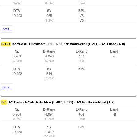
(9.262)
(3.711)
(720)
DTV
SV
BPL
10.493
965
VB
(9,2%)
VB
Infos...
B 423
nord-östl. Blieskastel, Ri. LG SL/RP Wattweiler (L 211) - AS Einöd (A 8)
Nr.
B-Rang
L-Rang
Land
6.903
6.093
144
SL
(13.086)
(3.712)
(65)
DTV
SV
BPL
10.492
514
(4,9%)
Infos...
B 3
AS Einbeck-Salzderhelden (L 487, L 572) - AS Northeim-Nord (A 7)
Nr.
B-Rang
L-Rang
Land
6.904
6.094
651
NI
(3.160)
(3.713)
(384)
DTV
SV
BPL
10.488
1.049
(10,0%)