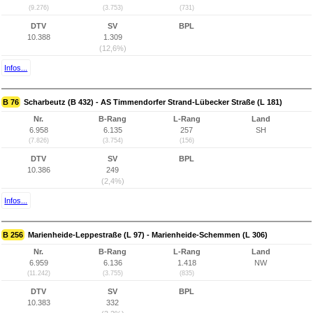
(9.276)
(3.753)
(731)
DTV
SV
BPL
10.388
1.309
(12,6%)
Infos...
B 76
Scharbeutz (B 432) - AS Timmendorfer Strand-Lübecker Straße (L 181)
Nr.
B-Rang
L-Rang
Land
6.958
6.135
257
SH
(7.826)
(3.754)
(156)
DTV
SV
BPL
10.386
249
(2,4%)
Infos...
B 256
Marienheide-Leppestraße (L 97) - Marienheide-Schemmen (L 306)
Nr.
B-Rang
L-Rang
Land
6.959
6.136
1.418
NW
(11.242)
(3.755)
(835)
DTV
SV
BPL
10.383
332