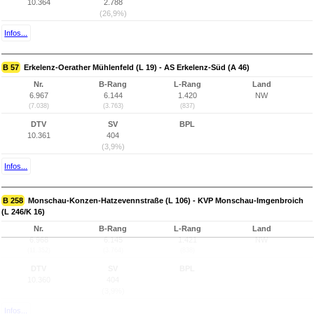
10.364
2.788
(26,9%)
Infos...
B 57
Erkelenz-Oerather Mühlenfeld (L 19) - AS Erkelenz-Süd (A 46)
Nr.
B-Rang
L-Rang
Land
6.967
6.144
1.420
NW
(7.038)
(3.763)
(837)
DTV
SV
BPL
10.361
404
(3,9%)
Infos...
B 258
Monschau-Konzen-Hatzevennstraße (L 106) - KVP Monschau-Imgenbroich
(L 246/K 16)
Nr.
B-Rang
L-Rang
Land
6.968
6.145
1.421
NW
(11.352)
(3.764)
(838)
DTV
SV
BPL
10.360
404
(3,9%)
Infos...