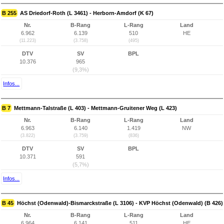
B 255
AS Driedorf-Roth (L 3461) - Herborn-Amdorf (K 67)
Nr.
B-Rang
L-Rang
Land
6.962
6.139
510
HE
(11.223)
(3.758)
(495)
DTV
SV
BPL
10.376
965
(9,3%)
Infos...
B 7
Mettmann-Talstraße (L 403) - Mettmann-Gruitener Weg (L 423)
Nr.
B-Rang
L-Rang
Land
6.963
6.140
1.419
NW
(3.822)
(3.759)
(836)
DTV
SV
BPL
10.371
591
(5,7%)
Infos...
B 45
Höchst (Odenwald)-Bismarckstraße (L 3106) - KVP Höchst (Odenwald) (B 426)
Nr.
B-Rang
L-Rang
Land
6.964
6.141
511
HE