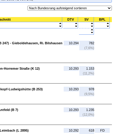
schnitt
DTV
SV
BPL
B 247) - Gieboldehausen, Ri. Bilshausen
10.294
782
(7,6%)
n-Horremer Straße (K 12)
10.293
1.153
(11,2%)
nkopf-Ludwigshütte (B 253)
10.293
978
(9,5%)
ntfeld (B 7)
10.293
1.235
(12,0%)
/Leimbach (L 2895)
10.292
618
FD