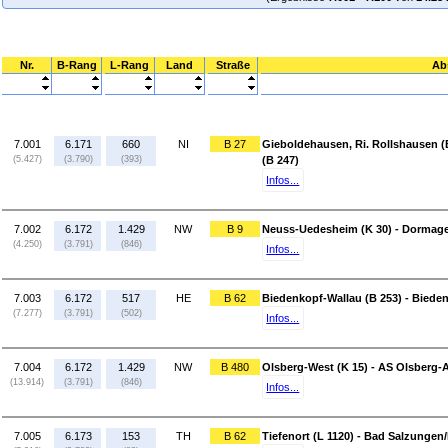
Nr.
B-Rang
L-Rang
Land
Straße
Ab
7.001
6.171
660
NI
B 27
Gieboldehausen, Ri. Rollshausen (
(5.427)
(3.790)
(393)
(B 247)
Infos...
7.002
6.172
1.429
NW
B 9
Neuss-Uedesheim (K 30) - Dormage
(4.250)
(3.791)
(846)
Infos...
7.003
6.172
517
HE
B 62
Biedenkopf-Wallau (B 253) - Biede
(7.277)
(3.791)
(502)
Infos...
7.004
6.172
1.429
NW
B 480
Olsberg-West (K 15) - AS Olsberg-A
(13.914)
(3.791)
(846)
Infos...
7.005
6.173
153
TH
B 62
Tiefenort (L 1120) - Bad Salzungen