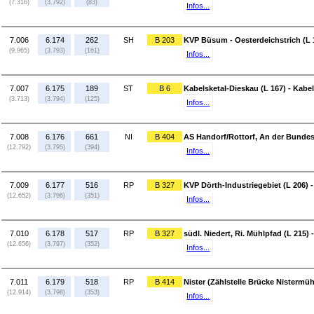
(7.316)
(3.792)
(83)
Infos...
7.006
6.174
262
SH
B 203
KVP Büsum - Oesterdeichstrich (L 
(9.965)
(3.793)
(161)
Infos...
7.007
6.175
189
ST
B 6
Kabelsketal-Dieskau (L 167) - Kabe
(3.713)
(3.794)
(125)
Infos...
7.008
6.176
661
NI
B 404
AS Handorf/Rottorf, An der Bundess
(12.792)
(3.795)
(394)
Infos...
7.009
6.177
516
RP
B 327
KVP Dörth-Industriegebiet (L 206)
(12.652)
(3.796)
(351)
Infos...
7.010
6.178
517
RP
B 327
südl. Niedert, Ri. Mühlpfad (L 215) 
(12.656)
(3.797)
(352)
Infos...
7.011
6.179
518
RP
B 414
Nister (Zählstelle Brücke Nistermü
(12.914)
(3.798)
(353)
Infos...