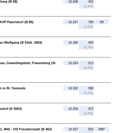
nberg (B 58)
10.268
431
(4,2%)
KVP Patersdorf (B 85)
10.267
780
VB
(7,6%)
au-Wolfgang (B 43a/L 3483)
10.266
483
(4,7%)
enau, Gewerbegebiet, Frauenberg (St
10.263
513
(5,0%)
en in Ri. Temmels
10.262
380
(3,7%)
ndorf (K 5563)
10.259
472
(4,6%)
L 460) - OD Freudenstadt (B 462)
10.257
503
WB*