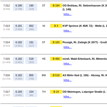
7.012
6.180
190
ST
B 184
OD Bobbau, Ri. Siebenhausen (K 205
(9.634)
(3.799)
(126)
(L 140)
Infos...
7.013
6.181
662
NI
B 3
KVP Sprötze (K 45/K 72) - Welle (L 
(3.108)
(3.800)
(395)
Infos...
7.014
6.182
191
ST
B 183
Prosigk, Ri. Ziebigk (K 2077) - Gro
(9.613)
(3.801)
(127)
Infos...
7.015
6.182
518
HE
B 460
nördl. Wald-Erlenbach, Ri. Mittersh
(13.493)
(3.801)
(503)
Infos...
7.016
6.182
855
BW
B 518
AS Wehr-Süd (L 155) - Abzwg. Ri. H
(14.210)
(3.801)
(706)
Infos...
7.017
6.183
154
TH
B 19
OD Meiningen, Leipziger Straße (L 1
(5.037)
(3.802)
(84)
Infos...