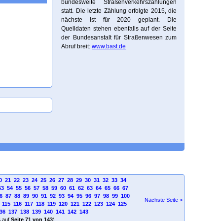
bundesweite Straßenverkehrszählungen
statt. Die letzte Zählung erfolgte 2015, die
nächste ist für 2020 geplant. Die
Quelldaten stehen ebenfalls auf der Seite
der Bundesanstalt für Straßenwesen zum
Abruf breit:
www.bast.de
0
21
22
23
24
25
26
27
28
29
30
31
32
33
34
53
54
55
56
57
58
59
60
61
62
63
64
65
66
67
6
87
88
89
90
91
92
93
94
95
96
97
98
99
100
Nächste Seite >
115
116
117
118
119
120
121
122
123
124
125
36
137
138
139
140
141
142
143
4
auf
Seite 71 von 143
)