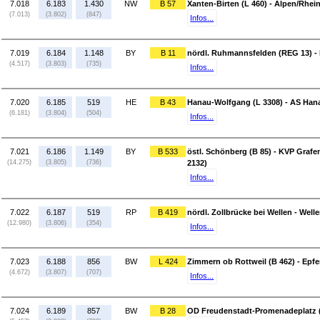
7.018
6.183
1.430
NW
B 57
Xanten-Birten (L 460) - Alpen/Rhei
(7.013)
(3.802)
(847)
Infos...
7.019
6.184
1.148
BY
B 11
nördl. Ruhmannsfelden (REG 13) - 
(4.517)
(3.803)
(735)
Infos...
7.020
6.185
519
HE
B 43
Hanau-Wolfgang (L 3308) - AS Han
(6.181)
(3.804)
(504)
Infos...
7.021
6.186
1.149
BY
B 533
östl. Schönberg (B 85) - KVP Graf
(14.275)
(3.805)
(736)
2132)
Infos...
7.022
6.187
519
RP
B 419
nördl. Zollbrücke bei Wellen - Well
(12.980)
(3.806)
(354)
Infos...
7.023
6.188
856
BW
L 424
Zimmern ob Rottweil (B 462) - Epfe
(4.672)
(3.807)
(707)
Infos...
7.024
6.189
857
BW
B 28
OD Freudenstadt-Promenadeplatz (