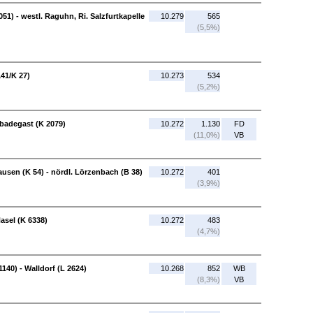
1) - westl. Raguhn, Ri. Salzfurtkapelle
10.279
565
(5,5%)
141/K 27)
10.273
534
(5,2%)
ßbadegast (K 2079)
10.272
1.130
FD
(11,0%)
VB
ausen (K 54) - nördl. Lörzenbach (B 38)
10.272
401
(3,9%)
asel (K 6338)
10.272
483
(4,7%)
140) - Walldorf (L 2624)
10.268
852
WB
(8,3%)
VB