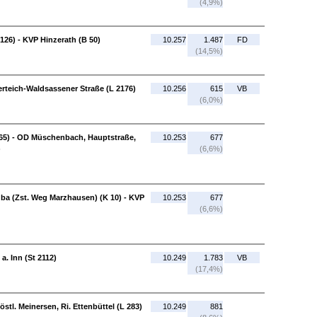
(4,9%)
126) - KVP Hinzerath (B 50)
10.257
1.487
FD
(14,5%)
erteich-Waldsassener Straße (L 2176)
10.256
615
VB
(6,0%)
 265) - OD Müschenbach, Hauptstraße,
10.253
677
)
(6,6%)
a (Zst. Weg Marzhausen) (K 10) - KVP
10.253
677
(6,6%)
a. Inn (St 2112)
10.249
1.783
VB
(17,4%)
stl. Meinersen, Ri. Ettenbüttel (L 283)
10.249
881