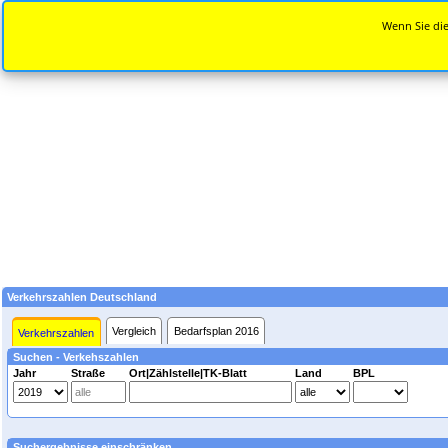
Wenn Sie die
Verkehrszahlen Deutschland
Vergleich
Bedarfsplan 2016
Verkehrszahlen
Suchen - Verkehszahlen
Jahr
Straße
Ort|Zählstelle|TK-Blatt
Land
BPL
Suchergebnisse einschränken