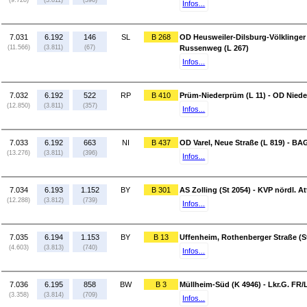
(9.728)
(3.811)
(396)
Infos...
7.031
6.192
146
SL
B 268
OD Heusweiler-Dilsburg-Völklinger 
(11.566)
(3.811)
(67)
Russenweg (L 267)
Infos...
7.032
6.192
522
RP
B 410
Prüm-Niederprüm (L 11) - OD Niede
(12.850)
(3.811)
(357)
Infos...
7.033
6.192
663
NI
B 437
OD Varel, Neue Straße (L 819) - BA
(13.276)
(3.811)
(396)
Infos...
7.034
6.193
1.152
BY
B 301
AS Zolling (St 2054) - KVP nördl. A
(12.288)
(3.812)
(739)
Infos...
7.035
6.194
1.153
BY
B 13
Uffenheim, Rothenberger Straße (St
(4.603)
(3.813)
(740)
Infos...
7.036
6.195
858
BW
B 3
Müllheim-Süd (K 4946) - Lkr.G. FR
(3.358)
(3.814)
(709)
Infos...