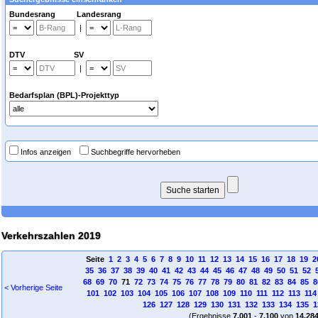
Bundesrang Landesrang
|
DTV SV
|
Bedarfsplan (BPL)-Projekttyp
Infos anzeigen
Suchbegriffe hervorheben
Verkehrszahlen 2019
Seite
1
2
3
4
5
6
7
8
9
10
11
12
13
14
15
16
17
18
19
2
35
36
37
38
39
40
41
42
43
44
45
46
47
48
49
50
51
52
68
69
70
71
72
73
74
75
76
77
78
79
80
81
82
83
84
85
8
< Vorherige Seite
101
102
103
104
105
106
107
108
109
110
111
112
113
114
126
127
128
129
130
131
132
133
134
135
1
(Ergebnisse
7.001
-
7.100
von
14.28