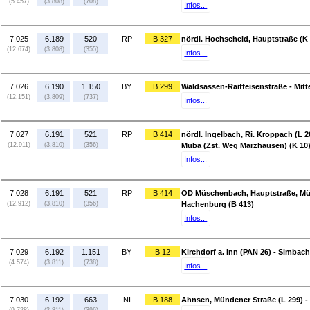
(5.457)
(3.808)
(708)
Infos...
7.025
6.189
520
RP
B 327
nördl. Hochscheid, Hauptstraße (K 
(12.674)
(3.808)
(355)
Infos...
7.026
6.190
1.150
BY
B 299
Waldsassen-Raiffeisenstraße - Mitt
(12.151)
(3.809)
(737)
Infos...
7.027
6.191
521
RP
B 414
nördl. Ingelbach, Ri. Kroppach (L
(12.911)
(3.810)
(356)
Müba (Zst. Weg Marzhausen) (K 10
Infos...
7.028
6.191
521
RP
B 414
OD Müschenbach, Hauptstraße, Müb
(12.912)
(3.810)
(356)
Hachenburg (B 413)
Infos...
7.029
6.192
1.151
BY
B 12
Kirchdorf a. Inn (PAN 26) - Simbach 
(4.574)
(3.811)
(738)
Infos...
7.030
6.192
663
NI
B 188
Ahnsen, Mündener Straße (L 299) - ö