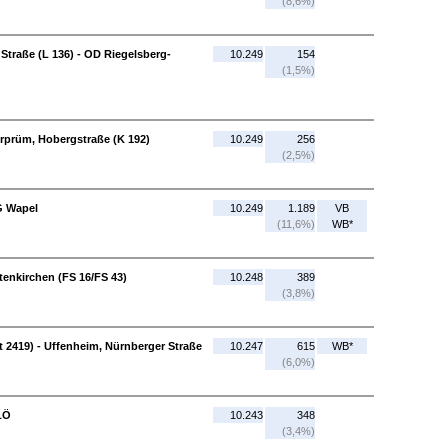
(8,6%)
Straße (L 136) - OD Riegelsberg-
10.249
154
(1,5%)
rprüm, Hobergstraße (K 192)
10.249
256
(2,5%)
G Wapel
10.249
1.189
VB
(11,6%)
WB*
ttenkirchen (FS 16/FS 43)
10.248
389
(3,8%)
 2419) - Uffenheim, Nürnberger Straße
10.247
615
WB*
(6,0%)
/LÖ
10.243
348
(3,4%)