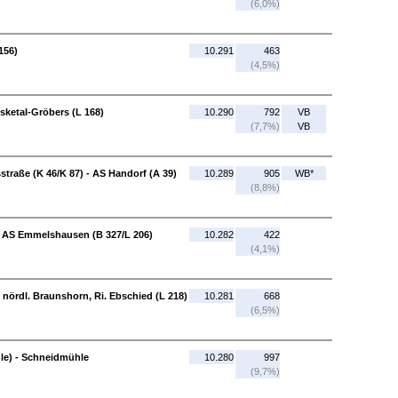
(6,0%)
156)
10.291
463
(4,5%)
lsketal-Gröbers (L 168)
10.290
792
VB
(7,7%)
VB
traße (K 46/K 87) - AS Handorf (A 39)
10.289
905
WB*
(8,8%)
 - AS Emmelshausen (B 327/L 206)
10.282
422
(4,1%)
- nördl. Braunshorn, Ri. Ebschied (L 218)
10.281
668
(6,5%)
hle) - Schneidmühle
10.280
997
(9,7%)