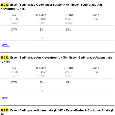
B 231
Essen-Bedingrade-Oberhauser Straße (K 6) - Essen-Bedingrade-Am
Kreyenfrop (L 445)
Nr.
B-Rang
L-Rang
Land
13.934
10.042
2.049
NW
(10.513)
(7.638)
(1.462)
DTV
SV
BPL
-
-
(-)
Infos...
B 231
Essen-Bedingrade-Am Kreyenfrop (L 445) - Essen-Bedingrade-Aktienstraße
(L 445)
Nr.
B-Rang
L-Rang
Land
13.935
10.042
2.049
NW
(10.514)
(7.638)
(1.462)
DTV
SV
BPL
-
-
(-)
Infos...
B 231
Essen-Bedingrade-Aktienstraße (L 445) - Essen-Borbeck-Bocholter Straße (L
20)