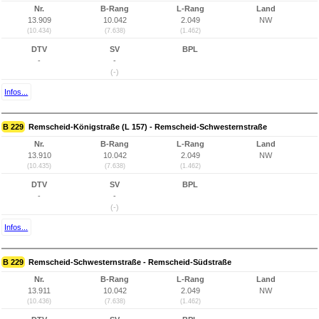
Nr.
B-Rang
L-Rang
Land
13.909
10.042
2.049
NW
(10.434)
(7.638)
(1.462)
DTV
SV
BPL
-
-
(-)
Infos...
B 229
Remscheid-Königstraße (L 157) - Remscheid-Schwesternstraße
Nr.
B-Rang
L-Rang
Land
13.910
10.042
2.049
NW
(10.435)
(7.638)
(1.462)
DTV
SV
BPL
-
-
(-)
Infos...
B 229
Remscheid-Schwesternstraße - Remscheid-Südstraße
Nr.
B-Rang
L-Rang
Land
13.911
10.042
2.049
NW
(10.436)
(7.638)
(1.462)