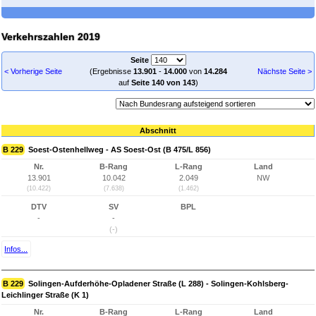
Verkehrszahlen 2019
Seite
< Vorherige Seite
(Ergebnisse
13.901
-
14.000
von
14.284
Nächste Seite >
auf
Seite 140 von 143
)
Abschnitt
B 229
Soest-Ostenhellweg - AS Soest-Ost (B 475/L 856)
Nr.
B-Rang
L-Rang
Land
13.901
10.042
2.049
NW
(10.422)
(7.638)
(1.462)
DTV
SV
BPL
-
-
(-)
Infos...
B 229
Solingen-Aufderhöhe-Opladener Straße (L 288) - Solingen-Kohlsberg-
Leichlinger Straße (K 1)
Nr.
B-Rang
L-Rang
Land