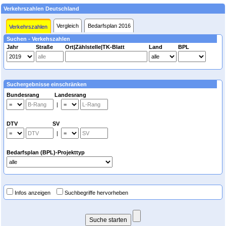
Verkehrszahlen Deutschland
Vergleich
Bedarfsplan 2016
Verkehrszahlen
Suchen - Verkehszahlen
Jahr
Straße
Ort|Zählstelle|TK-Blatt
Land
BPL
Suchergebnisse einschränken
Bundesrang Landesrang
|
DTV SV
|
Bedarfsplan (BPL)-Projekttyp
Infos anzeigen
Suchbegriffe hervorheben