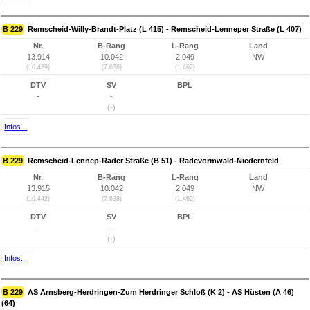
B 229
Remscheid-Willy-Brandt-Platz (L 415) - Remscheid-Lenneper Straße (L 407)
Nr.
B-Rang
L-Rang
Land
13.914
10.042
2.049
NW
(10.439)
(7.638)
(1.462)
DTV
SV
BPL
-
-
(-)
Infos...
B 229
Remscheid-Lennep-Rader Straße (B 51) - Radevormwald-Niedernfeld
Nr.
B-Rang
L-Rang
Land
13.915
10.042
2.049
NW
(10.442)
(7.638)
(1.462)
DTV
SV
BPL
-
-
(-)
Infos...
B 229
AS Arnsberg-Herdringen-Zum Herdringer Schloß (K 2) - AS Hüsten (A 46)
(64)