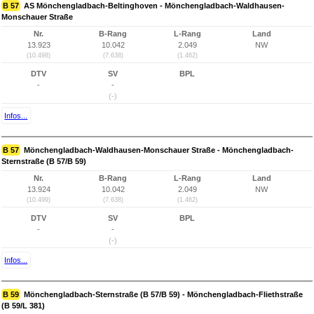
B 57
AS Mönchengladbach-Beltinghoven - Mönchengladbach-Waldhausen-
Monschauer Straße
Nr.
B-Rang
L-Rang
Land
13.923
10.042
2.049
NW
(10.498)
(7.638)
(1.462)
DTV
SV
BPL
-
-
(-)
Infos...
B 57
Mönchengladbach-Waldhausen-Monschauer Straße - Mönchengladbach-
Sternstraße (B 57/B 59)
Nr.
B-Rang
L-Rang
Land
13.924
10.042
2.049
NW
(10.499)
(7.638)
(1.462)
DTV
SV
BPL
-
-
(-)
Infos...
B 59
Mönchengladbach-Sternstraße (B 57/B 59) - Mönchengladbach-Fliethstraße
(B 59/L 381)