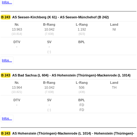
Infos...
B 243
AS Seesen-Kirchberg (K 61) - AS Seesen-Münchehof (B 242)
Nr.
B-Rang
L-Rang
Land
13.963
10.042
1.192
NI
(10.814)
(7.638)
(923)
DTV
SV
BPL
-
-
(-)
Infos...
B 243
AS Bad Sachsa (L 604) - AS Hohenstein (Thüringen)-Mackenrode (L 1014)
Nr.
B-Rang
L-Rang
Land
13.964
10.042
506
TH
(10.821)
(7.638)
(436)
DTV
SV
BPL
-
-
FD
(-)
FD
Infos...
B 243
AS Hohenstein (Thüringen)-Mackenrode (L 1014) - Hohenstein (Thüringen)-