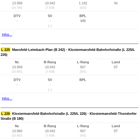
13.958
10.042
1.192
NI
(10.784)
(7.638)
(923)
DTV
SV
BPL
-
-
WB
(-)
Infos...
L 225
Mansfeld-Leimbach-Plan (B 242) - Klostermansfeld-Bahnhofstraße (L 225/L
226)
Nr.
B-Rang
L-Rang
Land
13.959
10.042
567
ST
(10.801)
(7.638)
(501)
DTV
SV
BPL
-
-
(-)
Infos...
L 226
Klostermansfeld-Bahnhofstraße (L 225/L 226) - Klostermansfeld-Thondorfer
Straße (B 180)
Nr.
B-Rang
L-Rang
Land
13.960
10.042
567
ST
(10.802)
(7.638)
(501)