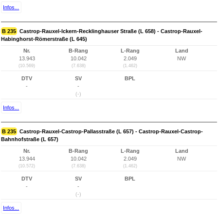
Infos...
B 235
Castrop-Rauxel-Ickern-Recklinghauser Straße (L 658) - Castrop-Rauxel-
Habinghorst-Römerstraße (L 645)
Nr.
B-Rang
L-Rang
Land
13.943
10.042
2.049
NW
(10.569)
(7.638)
(1.462)
DTV
SV
BPL
-
-
(-)
Infos...
B 235
Castrop-Rauxel-Castrop-Pallasstraße (L 657) - Castrop-Rauxel-Castrop-
Bahnhofstraße (L 657)
Nr.
B-Rang
L-Rang
Land
13.944
10.042
2.049
NW
(10.572)
(7.638)
(1.462)
DTV
SV
BPL
-
-
(-)
Infos...