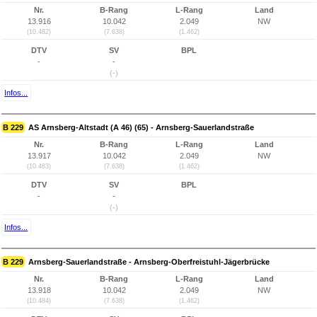
Nr.
B-Rang
L-Rang
Land
13.916
10.042
2.049
NW
(10.482)
(7.638)
(1.462)
DTV
SV
BPL
-
-
(-)
Infos...
B 229
AS Arnsberg-Altstadt (A 46) (65) - Arnsberg-Sauerlandstraße
Nr.
B-Rang
L-Rang
Land
13.917
10.042
2.049
NW
(10.483)
(7.638)
(1.462)
DTV
SV
BPL
-
-
(-)
Infos...
B 229
Arnsberg-Sauerlandstraße - Arnsberg-Oberfreistuhl-Jägerbrücke
Nr.
B-Rang
L-Rang
Land
13.918
10.042
2.049
NW
(10.484)
(7.638)
(1.462)