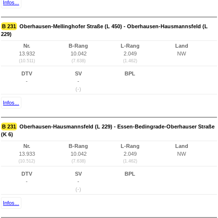
Infos...
B 231
Oberhausen-Mellinghofer Straße (L 450) - Oberhausen-Hausmannsfeld (L
229)
Nr.
B-Rang
L-Rang
Land
13.932
10.042
2.049
NW
(10.511)
(7.638)
(1.462)
DTV
SV
BPL
-
-
(-)
Infos...
B 231
Oberhausen-Hausmannsfeld (L 229) - Essen-Bedingrade-Oberhauser Straße
(K 6)
Nr.
B-Rang
L-Rang
Land
13.933
10.042
2.049
NW
(10.512)
(7.638)
(1.462)
DTV
SV
BPL
-
-
(-)
Infos...