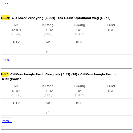
Infos...
B 229
OD Soest-Wisbyring (L 969) - OD Soest-Opmünder Weg (L 747)
Nr.
B-Rang
L-Rang
Land
13.921
10.042
2.049
NW
(10.494)
(7.638)
(1.462)
DTV
SV
BPL
-
-
(-)
Infos...
B 57
AS Mönchengladbach-Nordpark (A 61) (10) - AS Mönchengladbach-
Beltinghoven
Nr.
B-Rang
L-Rang
Land
13.922
10.042
2.049
NW
(10.497)
(7.638)
(1.462)
DTV
SV
BPL
-
-
(-)
Infos...