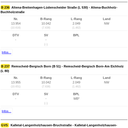
B 236
Altena-Breitenhagen-Lüdenscheider Straße (L 530) - Altena-Buchholz-
Buchholzstraße
Nr.
B-Rang
L-Rang
Land
13.954
10.042
2.049
NW
(10.616)
(7.638)
(1.462)
DTV
SV
BPL
-
-
(-)
Infos...
B 237
Remscheid-Bergisch Born (B 51) - Remscheid-Bergisch Born-Am Eichholz
(L 80)
Nr.
B-Rang
L-Rang
Land
13.955
10.042
2.049
NW
(10.651)
(7.638)
(1.462)
DTV
SV
BPL
-
-
WB*
(-)
Infos...
GVS
Kalletal-Langenholzhausen-Bruchstraße - Kalletal-Langenholzhausen-