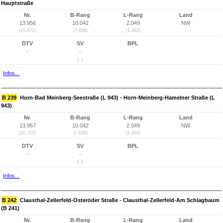
Hauptstraße
Nr.
B-Rang
L-Rang
Land
13.956
10.042
2.049
NW
(10.671)
(7.638)
(1.462)
DTV
SV
BPL
-
-
(-)
Infos...
B 239
Horn-Bad Meinberg-Seestraße (L 943) - Horn-Meinberg-Hamelner Straße (L
943)
Nr.
B-Rang
L-Rang
Land
13.957
10.042
2.049
NW
(10.727)
(7.638)
(1.462)
DTV
SV
BPL
-
-
(-)
Infos...
B 242
Clausthal-Zellerfeld-Osteröder Straße - Clausthal-Zellerfeld-Am Schlagbaum
(B 241)
Nr.
B-Rang
L-Rang
Land