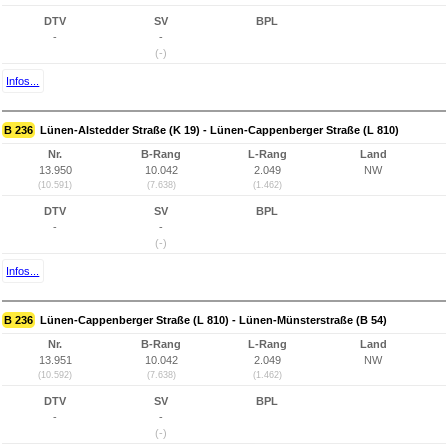
DTV
SV
BPL
-
-
(-)
Infos...
B 236
Lünen-Alstedder Straße (K 19) - Lünen-Cappenberger Straße (L 810)
Nr.
B-Rang
L-Rang
Land
13.950
10.042
2.049
NW
(10.591)
(7.638)
(1.462)
DTV
SV
BPL
-
-
(-)
Infos...
B 236
Lünen-Cappenberger Straße (L 810) - Lünen-Münsterstraße (B 54)
Nr.
B-Rang
L-Rang
Land
13.951
10.042
2.049
NW
(10.592)
(7.638)
(1.462)
DTV
SV
BPL
-
-
(-)