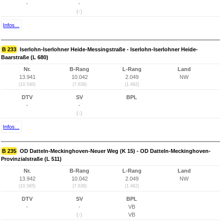
-
-
(-)
Infos...
B 233
Iserlohn-Iserlohner Heide-Messingstraße - Iserlohn-Iserlohner Heide-
Baarstraße (L 680)
Nr.
B-Rang
L-Rang
Land
13.941
10.042
2.049
NW
(10.540)
(7.638)
(1.462)
DTV
SV
BPL
-
-
(-)
Infos...
B 235
OD Datteln-Meckinghoven-Neuer Weg (K 15) - OD Datteln-Meckinghoven-
Provinzialstraße (L 511)
Nr.
B-Rang
L-Rang
Land
13.942
10.042
2.049
NW
(10.565)
(7.638)
(1.462)
DTV
SV
BPL
-
-
VB
(-)
VB