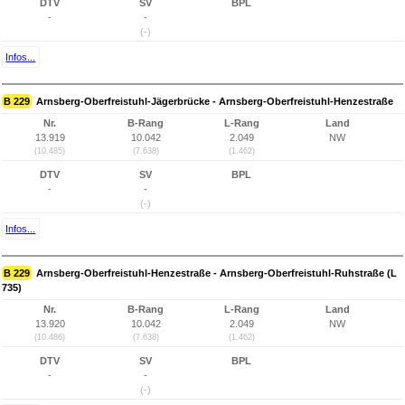
DTV
SV
BPL
-
-
(-)
Infos...
B 229
Arnsberg-Oberfreistuhl-Jägerbrücke - Arnsberg-Oberfreistuhl-Henzestraße
Nr.
B-Rang
L-Rang
Land
13.919
10.042
2.049
NW
(10.485)
(7.638)
(1.462)
DTV
SV
BPL
-
-
(-)
Infos...
B 229
Arnsberg-Oberfreistuhl-Henzestraße - Arnsberg-Oberfreistuhl-Ruhstraße (L
735)
Nr.
B-Rang
L-Rang
Land
13.920
10.042
2.049
NW
(10.486)
(7.638)
(1.462)
DTV
SV
BPL
-
-
(-)