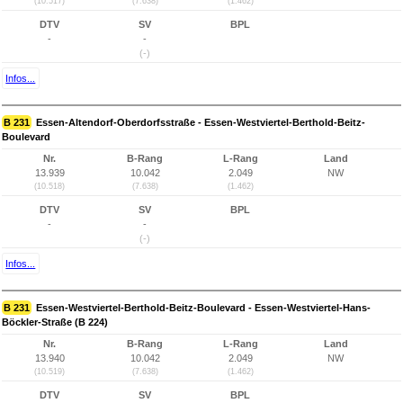
(10.517)
(7.638)
(1.462)
DTV
SV
BPL
-
-
(-)
Infos...
B 231
Essen-Altendorf-Oberdorfsstraße - Essen-Westviertel-Berthold-Beitz-
Boulevard
Nr.
B-Rang
L-Rang
Land
13.939
10.042
2.049
NW
(10.518)
(7.638)
(1.462)
DTV
SV
BPL
-
-
(-)
Infos...
B 231
Essen-Westviertel-Berthold-Beitz-Boulevard - Essen-Westviertel-Hans-
Böckler-Straße (B 224)
Nr.
B-Rang
L-Rang
Land
13.940
10.042
2.049
NW
(10.519)
(7.638)
(1.462)
DTV
SV
BPL