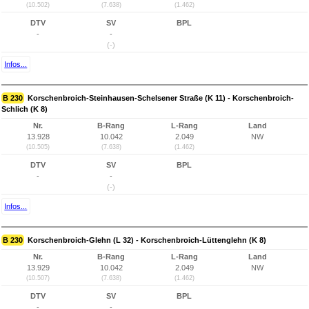
(10.502)
(7.638)
(1.462)
DTV
SV
BPL
-
-
(-)
Infos...
B 230
Korschenbroich-Steinhausen-Schelsener Straße (K 11) - Korschenbroich-
Schlich (K 8)
Nr.
B-Rang
L-Rang
Land
13.928
10.042
2.049
NW
(10.505)
(7.638)
(1.462)
DTV
SV
BPL
-
-
(-)
Infos...
B 230
Korschenbroich-Glehn (L 32) - Korschenbroich-Lüttenglehn (K 8)
Nr.
B-Rang
L-Rang
Land
13.929
10.042
2.049
NW
(10.507)
(7.638)
(1.462)
DTV
SV
BPL
-
-