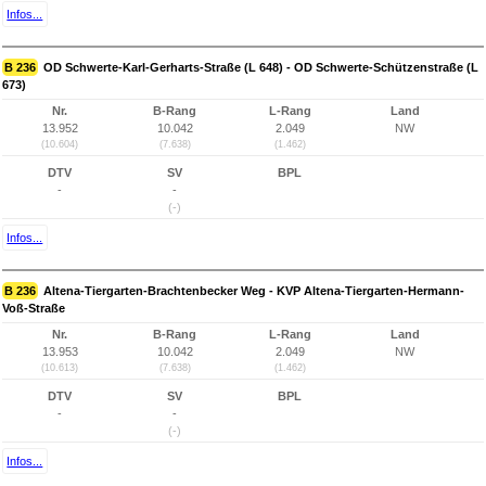
Infos...
B 236
OD Schwerte-Karl-Gerharts-Straße (L 648) - OD Schwerte-Schützenstraße (L
673)
Nr.
B-Rang
L-Rang
Land
13.952
10.042
2.049
NW
(10.604)
(7.638)
(1.462)
DTV
SV
BPL
-
-
(-)
Infos...
B 236
Altena-Tiergarten-Brachtenbecker Weg - KVP Altena-Tiergarten-Hermann-
Voß-Straße
Nr.
B-Rang
L-Rang
Land
13.953
10.042
2.049
NW
(10.613)
(7.638)
(1.462)
DTV
SV
BPL
-
-
(-)
Infos...