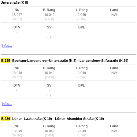
Unterstraße (K 8)
Nr.
B-Rang
L-Rang
Land
13.947
10.042
2.049
NW
(10.577)
(7.638)
(1.462)
DTV
SV
BPL
-
-
(-)
Infos...
B 235
Bochum-Langendreer-Unterstraße (K 8) - Langendreer-Stiftstraße (K 29)
Nr.
B-Rang
L-Rang
Land
13.948
10.042
2.049
NW
(10.578)
(7.638)
(1.462)
DTV
SV
BPL
-
-
(-)
Infos...
B 236
Lünen-Laakstraße (K 19) - Lünen-Alstedder Straße (K 19)
Nr.
B-Rang
L-Rang
Land
13.949
10.042
2.049
NW
(10.590)
(7.638)
(1.462)