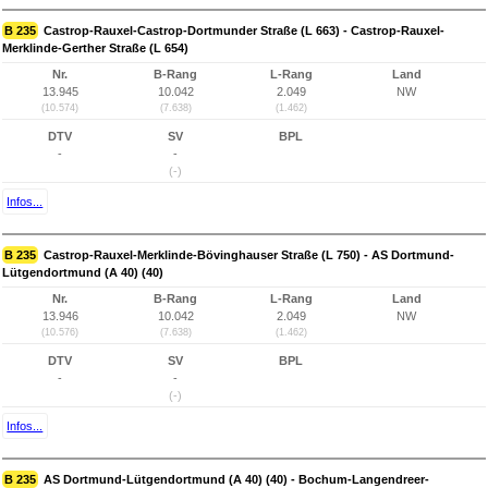
B 235
Castrop-Rauxel-Castrop-Dortmunder Straße (L 663) - Castrop-Rauxel-
Merklinde-Gerther Straße (L 654)
Nr.
B-Rang
L-Rang
Land
13.945
10.042
2.049
NW
(10.574)
(7.638)
(1.462)
DTV
SV
BPL
-
-
(-)
Infos...
B 235
Castrop-Rauxel-Merklinde-Bövinghauser Straße (L 750) - AS Dortmund-
Lütgendortmund (A 40) (40)
Nr.
B-Rang
L-Rang
Land
13.946
10.042
2.049
NW
(10.576)
(7.638)
(1.462)
DTV
SV
BPL
-
-
(-)
Infos...
B 235
AS Dortmund-Lütgendortmund (A 40) (40) - Bochum-Langendreer-