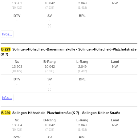
13.902
10.042
2.049
NW
(10.425)
(7.638)
(1.462)
DTV
SV
BPL
-
-
(-)
Infos...
B 229
Solingen-Höhscheid-Bauermannskulle - Solingen-Höhscheid-Platzhofstraße
(K 7)
Nr.
B-Rang
L-Rang
Land
13.903
10.042
2.049
NW
(10.427)
(7.638)
(1.462)
DTV
SV
BPL
-
-
(-)
Infos...
B 229
Solingen-Höhscheid-Platzhofstraße (K 7) - Solingen-Kölner Straße
Nr.
B-Rang
L-Rang
Land
13.904
10.042
2.049
NW
(10.428)
(7.638)
(1.462)
DTV
SV
BPL