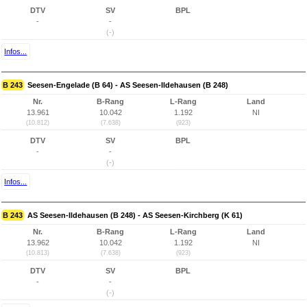
DTV
SV
BPL
-
-
(-)
Infos...
B 243
Seesen-Engelade (B 64) - AS Seesen-Ildehausen (B 248)
Nr.
B-Rang
L-Rang
Land
13.961
10.042
1.192
NI
(10.812)
(7.638)
(923)
DTV
SV
BPL
-
-
(-)
Infos...
B 243
AS Seesen-Ildehausen (B 248) - AS Seesen-Kirchberg (K 61)
Nr.
B-Rang
L-Rang
Land
13.962
10.042
1.192
NI
(10.813)
(7.638)
(923)
DTV
SV
BPL
-
-
(-)