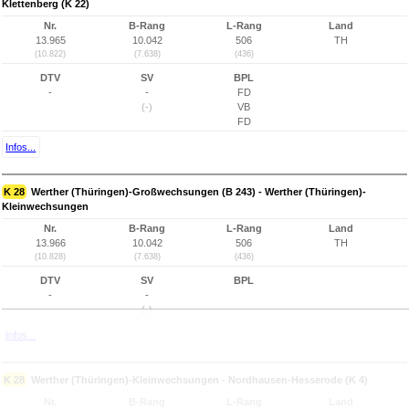
Klettenberg (K 22)
Nr.
B-Rang
L-Rang
Land
13.965
10.042
506
TH
(10.822)
(7.638)
(436)
DTV
SV
BPL
-
-
FD
(-)
VB
FD
Infos...
K 28
Werther (Thüringen)-Großwechsungen (B 243) - Werther (Thüringen)-
Kleinwechsungen
Nr.
B-Rang
L-Rang
Land
13.966
10.042
506
TH
(10.828)
(7.638)
(436)
DTV
SV
BPL
-
-
(-)
Infos...
K 28
Werther (Thüringen)-Kleinwechsungen - Nordhausen-Hesserode (K 4)
Nr.
B-Rang
L-Rang
Land