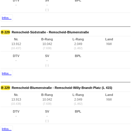
DTV
SV
BPL
-
-
(-)
Infos...
B 229
Remscheid-Südstraße - Remscheid-Blumenstraße
Nr.
B-Rang
L-Rang
Land
13.912
10.042
2.049
NW
(10.437)
(7.638)
(1.462)
DTV
SV
BPL
-
-
(-)
Infos...
B 229
Remscheid-Blumenstraße - Remscheid-Willy-Brandt-Platz (L 415)
Nr.
B-Rang
L-Rang
Land
13.913
10.042
2.049
NW
(10.438)
(7.638)
(1.462)
DTV
SV
BPL
-
-
(-)
Infos...