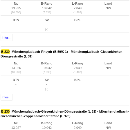
Nr.
B-Rang
L-Rang
Land
13.925
10.042
2.049
NW
(10.500)
(7.638)
(1.462)
DTV
SV
BPL
-
-
(-)
Infos...
B 230
Mönchengladbach-Rheydt (B 59/K 1) - Mönchengladbach-Giesenkirchen-
Dömgesstraße (L 31)
Nr.
B-Rang
L-Rang
Land
13.926
10.042
2.049
NW
(10.501)
(7.638)
(1.462)
DTV
SV
BPL
-
-
(-)
Infos...
B 230
Mönchengladbach-Giesenkirchen-Dömgesstraße (L 31) - Mönchengladbach-
Giesenkirchen-Zoppenbroicher Straße (L 370)
Nr.
B-Rang
L-Rang
Land
13.927
10.042
2.049
NW