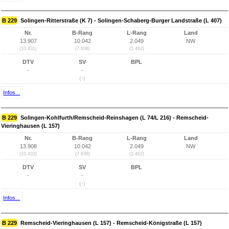
B 229
Solingen-Ritterstraße (K 7) - Solingen-Schaberg-Burger Landstraße (L 407)
Nr.
B-Rang
L-Rang
Land
13.907
10.042
2.049
NW
(10.431)
(7.638)
(1.462)
DTV
SV
BPL
-
-
(-)
Infos...
B 229
Solingen-Kohlfurth/Remscheid-Reinshagen (L 74/L 216) - Remscheid-
Vieringhausen (L 157)
Nr.
B-Rang
L-Rang
Land
13.908
10.042
2.049
NW
(10.433)
(7.638)
(1.462)
DTV
SV
BPL
-
-
(-)
Infos...
B 229
Remscheid-Vieringhausen (L 157) - Remscheid-Königstraße (L 157)