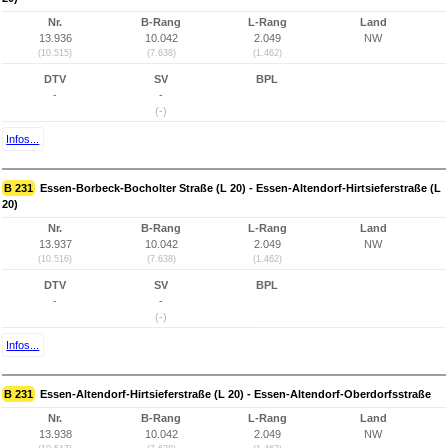
Nr.
B-Rang
L-Rang
Land
13.936
10.042
2.049
NW
(10.515)
(7.638)
(1.462)
DTV
SV
BPL
-
-
(-)
Infos...
B 231
Essen-Borbeck-Bocholter Straße (L 20) - Essen-Altendorf-Hirtsieferstraße (L
20)
Nr.
B-Rang
L-Rang
Land
13.937
10.042
2.049
NW
(10.516)
(7.638)
(1.462)
DTV
SV
BPL
-
-
(-)
Infos...
B 231
Essen-Altendorf-Hirtsieferstraße (L 20) - Essen-Altendorf-Oberdorfsstraße
Nr.
B-Rang
L-Rang
Land
13.938
10.042
2.049
NW