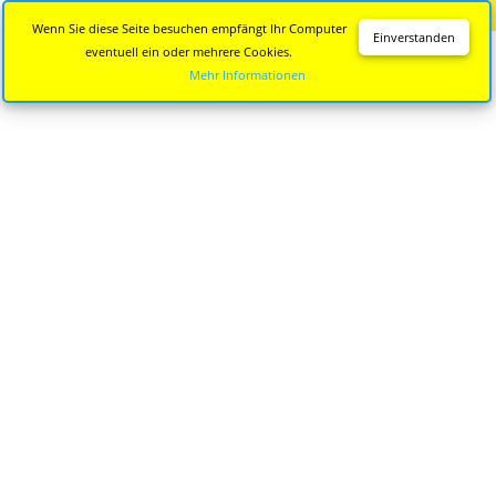
Diese Seite wird nicht mehr aktualisiert.
Zur neuen Seite
Wenn Sie diese Seite besuchen empfängt Ihr Computer
Einverstanden
eventuell ein oder mehrere Cookies.
Mehr Informationen