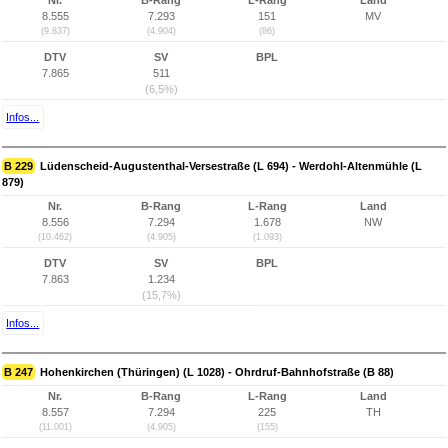
Nr.
B-Rang
L-Rang
Land
8.555
7.293
151
MV
(9.837)
(4.904)
(86)
DTV
SV
BPL
7.865
511
(6,5%)
Infos...
B 229
Lüdenscheid-Augustenthal-Versestraße (L 694) - Werdohl-Altenmühle (L
879)
Nr.
B-Rang
L-Rang
Land
8.556
7.294
1.678
NW
(10.462)
(4.905)
(1.093)
DTV
SV
BPL
7.863
1.234
(15,7%)
Infos...
B 247
Hohenkirchen (Thüringen) (L 1028) - Ohrdruf-Bahnhofstraße (B 88)
Nr.
B-Rang
L-Rang
Land
8.557
7.294
225
TH
(11.001)
(4.905)
(155)