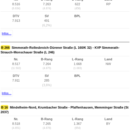
8.516
7.263
622
RP
(6.634)
(4.874)
(456)
DTV
SV
BPL
7.913
491
(6,2%)
Infos...
B 266
Simmerath-Rollesbroich-Dürener Straße (L 160/K 32) - KVP Simmerath-
Strauch-Monschauer Straße (L 246)
Nr.
B-Rang
L-Rang
Land
8.517
7.264
1.668
NW
(11.502)
(4.875)
(1.083)
DTV
SV
BPL
7.911
285
(3,6%)
Infos...
B 16
Mindelheim-Nord, Krumbacher Straße - Pfaffenhausen, Memminger Straße (St
2037)
Nr.
B-Rang
L-Rang
Land
8.518
7.265
1.367
BY
(4.851)
(4.876)
(954)