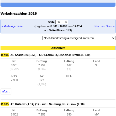
Verkehrszahlen 2019
Seite
< Vorherige Seite
(Ergebnisse
8.501
-
8.600
von
14.284
Nächste Seite >
auf
Seite 86 von 143
)
Abschnitt
B 405
AS Saarlouis (B 51) - OD Saarlouis, Lisdorfer Straße (L 139)
Nr.
B-Rang
L-Rang
Land
8.501
7.254
167
SL
(12.797)
(4.865)
(88)
DTV
SV
BPL
7.930
127
(1,6%)
Infos...
B 105
AS Kritzow (A 14) (1) - südl. Neuburg, Ri. Züsow (L 10)
Nr.
B-Rang
L-Rang
Land
8.502
7.255
150
MV