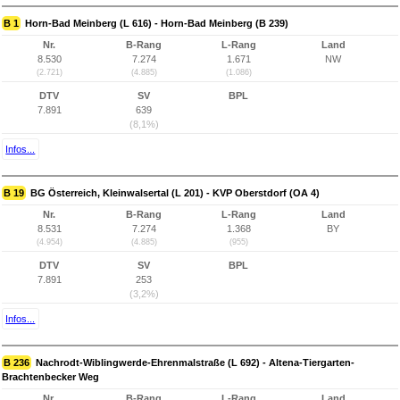
B 1
Horn-Bad Meinberg (L 616) - Horn-Bad Meinberg (B 239)
Nr.
B-Rang
L-Rang
Land
8.530
7.274
1.671
NW
(2.721)
(4.885)
(1.086)
DTV
SV
BPL
7.891
639
(8,1%)
Infos...
B 19
BG Österreich, Kleinwalsertal (L 201) - KVP Oberstdorf (OA 4)
Nr.
B-Rang
L-Rang
Land
8.531
7.274
1.368
BY
(4.954)
(4.885)
(955)
DTV
SV
BPL
7.891
253
(3,2%)
Infos...
B 236
Nachrodt-Wiblingwerde-Ehrenmalstraße (L 692) - Altena-Tiergarten-
Brachtenbecker Weg
Nr.
B-Rang
L-Rang
Land