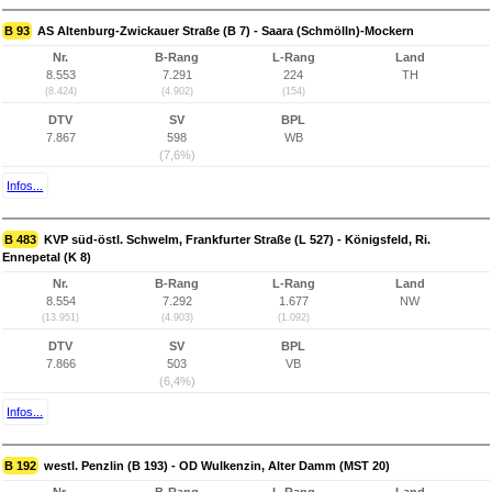
B 93
AS Altenburg-Zwickauer Straße (B 7) - Saara (Schmölln)-Mockern
Nr.
B-Rang
L-Rang
Land
8.553
7.291
224
TH
(8.424)
(4.902)
(154)
DTV
SV
BPL
7.867
598
WB
(7,6%)
Infos...
B 483
KVP süd-östl. Schwelm, Frankfurter Straße (L 527) - Königsfeld, Ri.
Ennepetal (K 8)
Nr.
B-Rang
L-Rang
Land
8.554
7.292
1.677
NW
(13.951)
(4.903)
(1.092)
DTV
SV
BPL
7.866
503
VB
(6,4%)
Infos...
B 192
westl. Penzlin (B 193) - OD Wulkenzin, Alter Damm (MST 20)