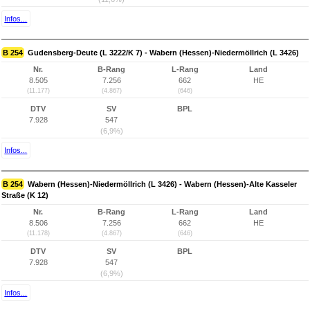
Infos...
B 254
Gudensberg-Deute (L 3222/K 7) - Wabern (Hessen)-Niedermöllrich (L 3426)
Nr.
B-Rang
L-Rang
Land
8.505
7.256
662
HE
(11.177)
(4.867)
(646)
DTV
SV
BPL
7.928
547
(6,9%)
Infos...
B 254
Wabern (Hessen)-Niedermöllrich (L 3426) - Wabern (Hessen)-Alte Kasseler
Straße (K 12)
Nr.
B-Rang
L-Rang
Land
8.506
7.256
662
HE
(11.178)
(4.867)
(646)
DTV
SV
BPL
7.928
547
(6,9%)
Infos...