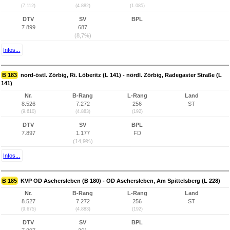
(7.112)
(4.882)
(1.085)
DTV
SV
BPL
7.899
687
(8,7%)
Infos...
B 183
nord-östl. Zörbig, Ri. Löberitz (L 141) - nördl. Zörbig, Radegaster Straße (L
141)
Nr.
B-Rang
L-Rang
Land
8.526
7.272
256
ST
(9.610)
(4.883)
(192)
DTV
SV
BPL
7.897
1.177
FD
(14,9%)
Infos...
B 185
KVP OD Aschersleben (B 180) - OD Aschersleben, Am Spittelsberg (L 228)
Nr.
B-Rang
L-Rang
Land
8.527
7.272
256
ST
(9.675)
(4.883)
(192)
DTV
SV
BPL