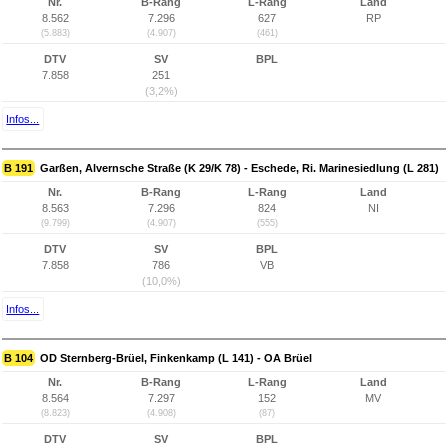
Nr.
B-Rang
L-Rang
Land
8.562
7.296
627
RP
(5.883)
(4.907)
(461)
DTV
SV
BPL
7.858
251
(3,2%)
Infos...
B 191
Garßen, Alvernsche Straße (K 29/K 78) - Eschede, Ri. Marinesiedlung (L 281)
Nr.
B-Rang
L-Rang
Land
8.563
7.296
824
NI
(9.799)
(4.907)
(555)
DTV
SV
BPL
7.858
786
VB
(10,0%)
Infos...
B 104
OD Sternberg-Brüel, Finkenkamp (L 141) - OA Brüel
Nr.
B-Rang
L-Rang
Land
8.564
7.297
152
MV
(8.823)
(4.908)
(87)
DTV
SV
BPL