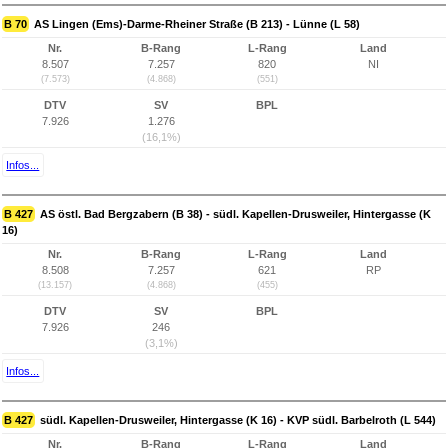
B 70
AS Lingen (Ems)-Darme-Rheiner Straße (B 213) - Lünne (L 58)
Nr.
B-Rang
L-Rang
Land
8.507
7.257
820
NI
(7.573)
(4.868)
(551)
DTV
SV
BPL
7.926
1.276
(16,1%)
Infos...
B 427
AS östl. Bad Bergzabern (B 38) - südl. Kapellen-Drusweiler, Hintergasse (K
16)
Nr.
B-Rang
L-Rang
Land
8.508
7.257
621
RP
(13.157)
(4.868)
(455)
DTV
SV
BPL
7.926
246
(3,1%)
Infos...
B 427
südl. Kapellen-Drusweiler, Hintergasse (K 16) - KVP südl. Barbelroth (L 544)
Nr.
B-Rang
L-Rang
Land