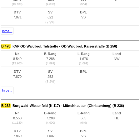
(10.669)
(4.898)
(554)
DTV
SV
BPL
7.871
622
VB
(7,9%)
Infos...
B 478
KVP OD Waldbröl, Talstraße - OD Waldbröl, Kaiserstraße (B 256)
Nr.
B-Rang
L-Rang
Land
8.549
7.288
1.676
NW
(13.903)
(4.899)
(1.091)
DTV
SV
BPL
7.870
252
(3,2%)
Infos...
B 252
Burgwald-Wiesenfeld (K 117) - Münchhausen (Christenberg) (B 236)
Nr.
B-Rang
L-Rang
Land
8.550
7.289
665
HE
(11.130)
(4.900)
(649)
DTV
SV
BPL
7.869
1.007
VB