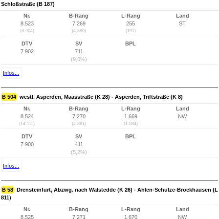
Schloßstraße (B 187)
Nr.
B-Rang
L-Rang
Land
8.523
7.269
255
ST
(8.904)
(4.880)
(191)
DTV
SV
BPL
7.902
711
(9,0%)
Infos...
B 504
westl. Asperden, Maasstraße (K 28) - Asperden, Triftstraße (K 8)
Nr.
B-Rang
L-Rang
Land
8.524
7.270
1.669
NW
(14.111)
(4.881)
(1.084)
DTV
SV
BPL
7.900
411
(5,2%)
Infos...
B 58
Drensteinfurt, Abzwg. nach Walstedde (K 26) - Ahlen-Schulze-Brockhausen (L
811)
Nr.
B-Rang
L-Rang
Land
8.525
7.271
1.670
NW