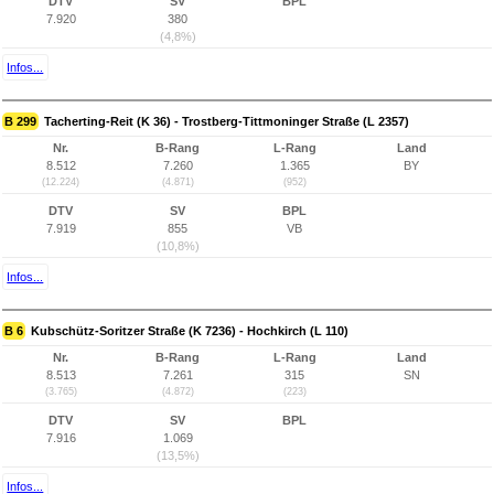
DTV
SV
BPL
7.920
380
(4,8%)
Infos...
B 299
Tacherting-Reit (K 36) - Trostberg-Tittmoninger Straße (L 2357)
Nr.
B-Rang
L-Rang
Land
8.512
7.260
1.365
BY
(12.224)
(4.871)
(952)
DTV
SV
BPL
7.919
855
VB
(10,8%)
Infos...
B 6
Kubschütz-Soritzer Straße (K 7236) - Hochkirch (L 110)
Nr.
B-Rang
L-Rang
Land
8.513
7.261
315
SN
(3.765)
(4.872)
(223)
DTV
SV
BPL
7.916
1.069
(13,5%)
Infos...