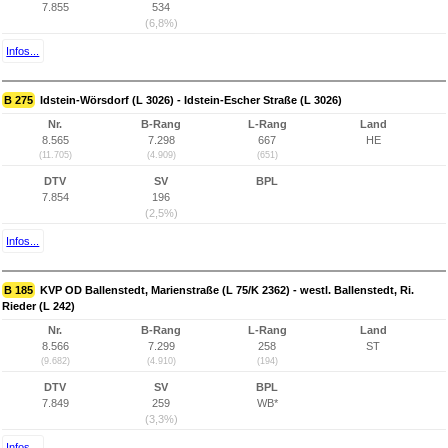
7.855
534
(6,8%)
Infos...
B 275
Idstein-Wörsdorf (L 3026) - Idstein-Escher Straße (L 3026)
Nr.
B-Rang
L-Rang
Land
8.565
7.298
667
HE
(11.705)
(4.909)
(651)
DTV
SV
BPL
7.854
196
(2,5%)
Infos...
B 185
KVP OD Ballenstedt, Marienstraße (L 75/K 2362) - westl. Ballenstedt, Ri.
Rieder (L 242)
Nr.
B-Rang
L-Rang
Land
8.566
7.299
258
ST
(9.682)
(4.910)
(194)
DTV
SV
BPL
7.849
259
WB*
(3,3%)
Infos...