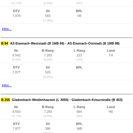
(13.770)
(4.893)
(957)
DTV
SV
BPL
7.878
583
VB
(7,4%)
Infos...
B 84
AS Eisenach-Weststadt (B 19/B 84) - AS Eisenach-Oststadt (B 19/B 88)
Nr.
B-Rang
L-Rang
Land
8.542
7.283
223
TH
(8.005)
(4.894)
(153)
DTV
SV
BPL
7.877
520
(6,6%)
Infos...
B 255
Gladenbach-Weidenhausen (L 3050) - Gladenbach-Kreuzstraße (B 453)
Nr.
B-Rang
L-Rang
Land
8.543
7.283
664
HE
(11.234)
(4.894)
(648)
DTV
SV
BPL
7.877
386
WB