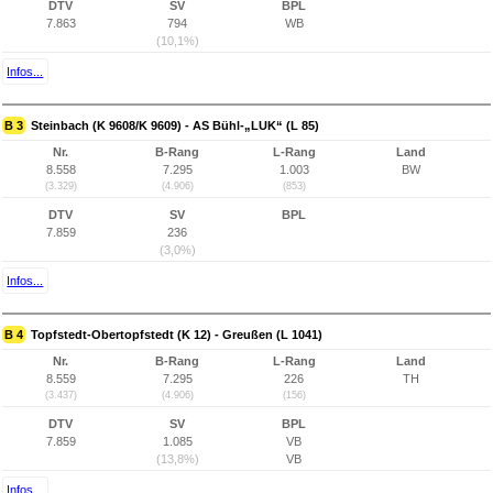
DTV
SV
BPL
7.863
794
WB
(10,1%)
Infos...
B 3
Steinbach (K 9608/K 9609) - AS Bühl-„LUK“ (L 85)
Nr.
B-Rang
L-Rang
Land
8.558
7.295
1.003
BW
(3.329)
(4.906)
(853)
DTV
SV
BPL
7.859
236
(3,0%)
Infos...
B 4
Topfstedt-Obertopfstedt (K 12) - Greußen (L 1041)
Nr.
B-Rang
L-Rang
Land
8.559
7.295
226
TH
(3.437)
(4.906)
(156)
DTV
SV
BPL
7.859
1.085
VB
(13,8%)
VB
Infos...