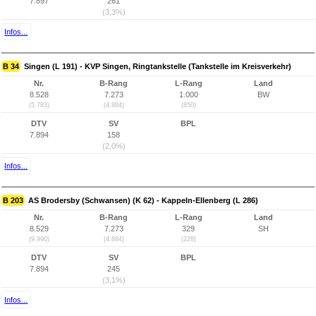
7.897
261
(3,3%)
Infos...
B 34
Singen (L 191) - KVP Singen, Ringtankstelle (Tankstelle im Kreisverkehr)
Nr.
B-Rang
L-Rang
Land
8.528
7.273
1.000
BW
(5.783)
(4.884)
(850)
DTV
SV
BPL
7.894
158
(2,0%)
Infos...
B 203
AS Brodersby (Schwansen) (K 62) - Kappeln-Ellenberg (L 286)
Nr.
B-Rang
L-Rang
Land
8.529
7.273
329
SH
(9.990)
(4.884)
(228)
DTV
SV
BPL
7.894
245
(3,1%)
Infos...