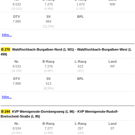
8.532
7.275
1.672
NW
(10.612)
(4.886)
(1.087)
DTV
SV
BPL
7.889
884
(11,2%)
Infos...
B 270
Waldfischbach-Burgalben-Nord (L 501) - Waldfischbach-Burgalben-West (L
499)
Nr.
B-Rang
L-Rang
Land
8.533
7.276
623
RP
(11.635)
(4.887)
(457)
DTV
SV
BPL
7.888
513
(6,5%)
Infos...
B 244
KVP Wernigerode-Dornbergsweg (L 86) - KVP Wernigerode-Rudolf-
Breitscheid-Straße (L 85)
Nr.
B-Rang
L-Rang
Land
8.534
7.277
257
ST
(10.861)
(4.888)
(193)