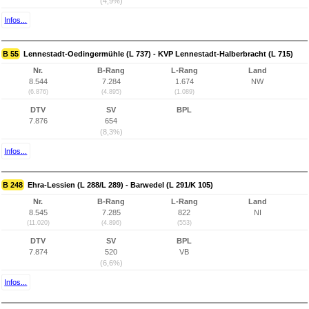
(4,9%)
Infos...
B 55
Lennestadt-Oedingermühle (L 737) - KVP Lennestadt-Halberbracht (L 715)
Nr.
B-Rang
L-Rang
Land
8.544
7.284
1.674
NW
(6.876)
(4.895)
(1.089)
DTV
SV
BPL
7.876
654
(8,3%)
Infos...
B 248
Ehra-Lessien (L 288/L 289) - Barwedel (L 291/K 105)
Nr.
B-Rang
L-Rang
Land
8.545
7.285
822
NI
(11.020)
(4.896)
(553)
DTV
SV
BPL
7.874
520
VB
(6,6%)
Infos...