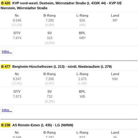
B 420
KVP nord-westl. Dexheim, Wörrstädter Straße (L 433/K 44) - KVP OE
Nierstein, Wörrstädter Straße
Nr.
B-Rang
L-Rang
Land
8.546
7.285
626
RP
(13.028)
(4.896)
(460)
DTV
SV
BPL
7.874
315
WB*
(4,0%)
Infos...
B 477
Bergheim-Hüschelhoven (L 213) - nördl. Niederaußem (L 279)
Nr.
B-Rang
L-Rang
Land
8.547
7.286
1.675
NW
(13.861)
(4.897)
(1.090)
DTV
SV
BPL
7.873
732
WB
(9,3%)
Infos...
B 238
AS Rinteln-Exten (L 435) - LG (NI/NW)
Nr.
B-Rang
L-Rang
Land
8.548
7.287
823
NI