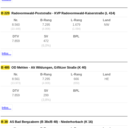
B 229
Radevormwald-Poststraße - KVP Radevormwald-Kaiserstraße (L 414)
Nr.
B-Rang
L-Rang
Land
8.560
7.295
1.679
NW
(10.446)
(4.906)
(1.094)
DTV
SV
BPL
7.859
472
(6,0%)
Infos...
B 485
OD Mehlen - Alt Wildungen, Giflitzer Straße (K 40)
Nr.
B-Rang
L-Rang
Land
8.561
7.295
666
HE
(13.973)
(4.906)
(650)
DTV
SV
BPL
7.859
299
(3,8%)
Infos...
B 38
AS Bad Bergzabern (B 38x/B 48) - Niederhorbach (K 16)