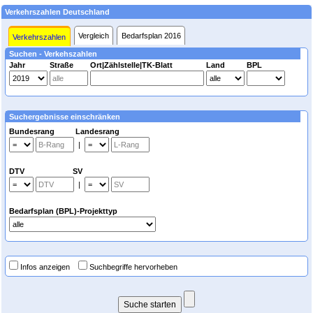
Verkehrszahlen Deutschland
Vergleich
Bedarfsplan 2016
Verkehrszahlen
Suchen - Verkehszahlen
Jahr
Straße
Ort|Zählstelle|TK-Blatt
Land
BPL
Suchergebnisse einschränken
Bundesrang Landesrang
|
DTV SV
|
Bedarfsplan (BPL)-Projekttyp
Infos anzeigen
Suchbegriffe hervorheben