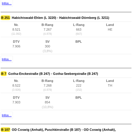
Infos...
B 251
Habichtswald-Ehlen (L 3220) - Habichtswald-Dörnberg (L 3211)
Nr.
B-Rang
L-Rang
Land
8.521
7.267
663
HE
(11.092)
(4.878)
(647)
DTV
SV
BPL
7.906
300
(3,8%)
Infos...
B 7
Gotha-Enckestraße (B 247) - Gotha-Seebergstraße (B 247)
Nr.
B-Rang
L-Rang
Land
8.522
7.268
222
TH
(3.926)
(4.879)
(152)
DTV
SV
BPL
7.903
854
(10,8%)
Infos...
B 107
OD Coswig (Anhalt), Puschkinstraße (B 187) - OD Coswig (Anhalt),