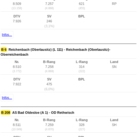
8.509
7.257
621
RP
(13.158)
(4.868)
(455)
DTV
SV
BPL
7.926
246
(3,1%)
Infos...
B 6
Reichenbach (Oberlausitz) (L 111) - Reichenbach (Oberlausitz)-
Oberreichenbach
Nr.
B-Rang
L-Rang
Land
8.510
7.258
314
SN
(3.772)
(4.869)
(222)
DTV
SV
BPL
7.922
475
(6,0%)
Infos...
B 208
AS Bad Oldesloe (A 1) - OD Rethwisch
Nr.
B-Rang
L-Rang
Land
8.511
7.259
328
SH
(10.049)
(4.870)
(227)