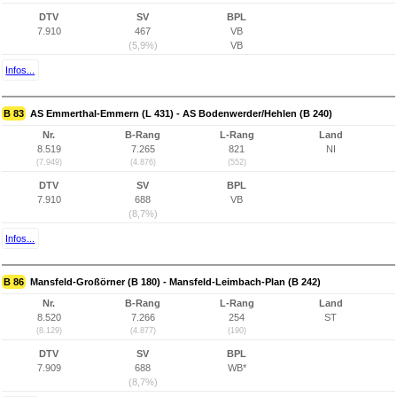
DTV
SV
BPL
7.910
467
VB
(5,9%)
VB
Infos...
B 83
AS Emmerthal-Emmern (L 431) - AS Bodenwerder/Hehlen (B 240)
Nr.
B-Rang
L-Rang
Land
8.519
7.265
821
NI
(7.949)
(4.876)
(552)
DTV
SV
BPL
7.910
688
VB
(8,7%)
Infos...
B 86
Mansfeld-Großörner (B 180) - Mansfeld-Leimbach-Plan (B 242)
Nr.
B-Rang
L-Rang
Land
8.520
7.266
254
ST
(8.129)
(4.877)
(190)
DTV
SV
BPL
7.909
688
WB*
(8,7%)