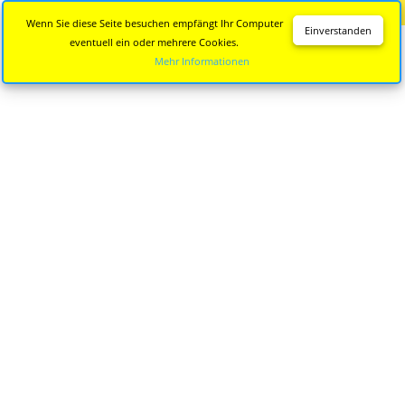
Diese Seite wird nicht mehr aktualisiert.
Zur neuen Seite
Wenn Sie diese Seite besuchen empfängt Ihr Computer
Einverstanden
eventuell ein oder mehrere Cookies.
Mehr Informationen