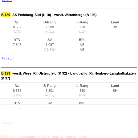
B 189
AS Perleberg-Süd (L 10) - westl. Wittenberge (B 195)
Nr.
B-Rang
L-Rang
Land
8.567
7.300
220
BB
(9.773)
(4.911)
(105)
DTV
SV
BPL
7.847
1.067
VB
(13,6%)
VB
Infos...
B 199
westl. Wees, Ri. Ulstrupfeld (K 92) - Langballig, Ri. Heuberg-Langballigkaten
(K 97)
Nr.
B-Rang
L-Rang
Land
8.568
7.301
330
SH
(9.914)
(4.912)
(229)
DTV
SV
BPL
7.844
180
(2,3%)
Infos...
B 15
Sankt Wolfgang (ED 21) - südl. Dorfen (St 2084)