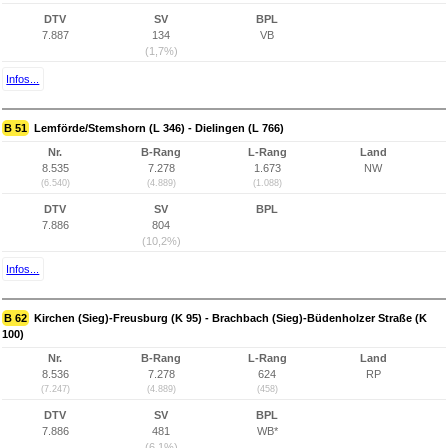
DTV
SV
BPL
7.887
134
VB
(1,7%)
Infos...
B 51
Lemförde/Stemshorn (L 346) - Dielingen (L 766)
Nr.
B-Rang
L-Rang
Land
8.535
7.278
1.673
NW
(6.540)
(4.889)
(1.088)
DTV
SV
BPL
7.886
804
(10,2%)
Infos...
B 62
Kirchen (Sieg)-Freusburg (K 95) - Brachbach (Sieg)-Büdenholzer Straße (K
100)
Nr.
B-Rang
L-Rang
Land
8.536
7.278
624
RP
(7.247)
(4.889)
(458)
DTV
SV
BPL
7.886
481
WB*
(6,1%)