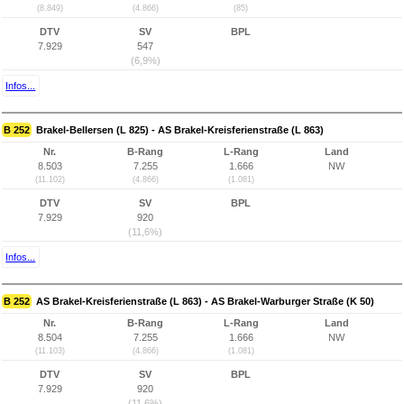
(8.849)
(4.866)
(85)
DTV
SV
BPL
7.929
547
(6,9%)
Infos...
B 252
Brakel-Bellersen (L 825) - AS Brakel-Kreisferienstraße (L 863)
Nr.
B-Rang
L-Rang
Land
8.503
7.255
1.666
NW
(11.102)
(4.866)
(1.081)
DTV
SV
BPL
7.929
920
(11,6%)
Infos...
B 252
AS Brakel-Kreisferienstraße (L 863) - AS Brakel-Warburger Straße (K 50)
Nr.
B-Rang
L-Rang
Land
8.504
7.255
1.666
NW
(11.103)
(4.866)
(1.081)
DTV
SV
BPL
7.929
920
(11,6%)