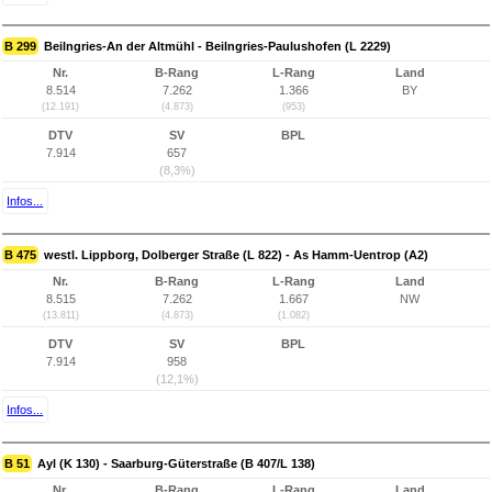
B 299
Beilngries-An der Altmühl - Beilngries-Paulushofen (L 2229)
Nr.
B-Rang
L-Rang
Land
8.514
7.262
1.366
BY
(12.191)
(4.873)
(953)
DTV
SV
BPL
7.914
657
(8,3%)
Infos...
B 475
westl. Lippborg, Dolberger Straße (L 822) - As Hamm-Uentrop (A2)
Nr.
B-Rang
L-Rang
Land
8.515
7.262
1.667
NW
(13.811)
(4.873)
(1.082)
DTV
SV
BPL
7.914
958
(12,1%)
Infos...
B 51
Ayl (K 130) - Saarburg-Güterstraße (B 407/L 138)
Nr.
B-Rang
L-Rang
Land