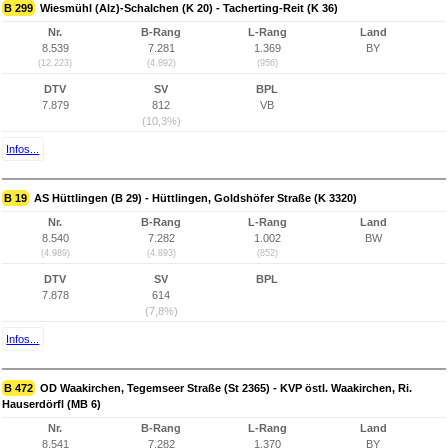
B 299
Wiesmühl (Alz)-Schalchen (K 20) - Tacherting-Reit (K 36)
Nr.
B-Rang
L-Rang
Land
8.539
7.281
1.369
BY
(12.223)
(4.892)
(956)
DTV
SV
BPL
7.879
812
VB
(10,3%)
Infos...
B 19
AS Hüttlingen (B 29) - Hüttlingen, Goldshöfer Straße (K 3320)
Nr.
B-Rang
L-Rang
Land
8.540
7.282
1.002
BW
(4.989)
(4.893)
(852)
DTV
SV
BPL
7.878
614
(7,8%)
Infos...
B 472
OD Waakirchen, Tegemseer Straße (St 2365) - KVP östl. Waakirchen, Ri.
Hauserdörfl (MB 6)
Nr.
B-Rang
L-Rang
Land
8.541
7.282
1.370
BY