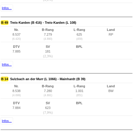
Infos...
B 49
Treis-Karden (B 416) - Treis-Karden (L 108)
Nr.
B-Rang
L-Rang
Land
8.537
7.279
625
RP
(6.420)
(4.890)
(459)
DTV
SV
BPL
7.885
181
(2,3%)
Infos...
B 14
Sulzbach an der Murr (L 1066) - Mainhardt (B 39)
Nr.
B-Rang
L-Rang
Land
8.538
7.280
1.001
BW
(4.699)
(4.891)
(851)
DTV
SV
BPL
7.884
623
(7,9%)
Infos...