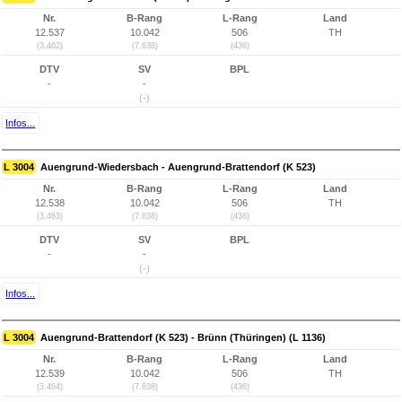
Nr.
B-Rang
L-Rang
Land
12.537
10.042
506
TH
(3.462)
(7.638)
(436)
DTV
SV
BPL
-
-
(-)
Infos...
L 3004
Auengrund-Wiedersbach - Auengrund-Brattendorf (K 523)
Nr.
B-Rang
L-Rang
Land
12.538
10.042
506
TH
(3.463)
(7.638)
(436)
DTV
SV
BPL
-
-
(-)
Infos...
L 3004
Auengrund-Brattendorf (K 523) - Brünn (Thüringen) (L 1136)
Nr.
B-Rang
L-Rang
Land
12.539
10.042
506
TH
(3.464)
(7.638)
(436)