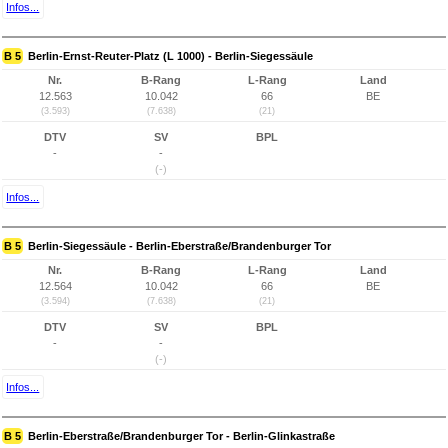
Infos...
B 5
Berlin-Ernst-Reuter-Platz (L 1000) - Berlin-Siegessäule
Nr.
B-Rang
L-Rang
Land
12.563
10.042
66
BE
(3.593)
(7.638)
(21)
DTV
SV
BPL
-
-
(-)
Infos...
B 5
Berlin-Siegessäule - Berlin-Eberstraße/Brandenburger Tor
Nr.
B-Rang
L-Rang
Land
12.564
10.042
66
BE
(3.594)
(7.638)
(21)
DTV
SV
BPL
-
-
(-)
Infos...
B 5
Berlin-Eberstraße/Brandenburger Tor - Berlin-Glinkastraße