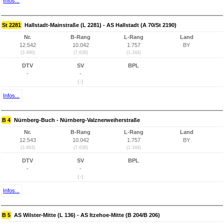
Infos...
St 2281
Hallstadt-Mainstraße (L 2281) - AS Hallstadt (A 70/St 2190)
Nr.
B-Rang
L-Rang
Land
12.542
10.042
1.757
BY
(3.490)
(7.638)
(1.344)
DTV
SV
BPL
-
-
(-)
Infos...
B 4
Nürnberg-Buch - Nürnberg-Valznerweiherstraße
Nr.
B-Rang
L-Rang
Land
12.543
10.042
1.757
BY
(3.493)
(7.638)
(1.344)
DTV
SV
BPL
-
-
(-)
Infos...
B 5
AS Wilster-Mitte (L 136) - AS Itzehoe-Mitte (B 204/B 206)