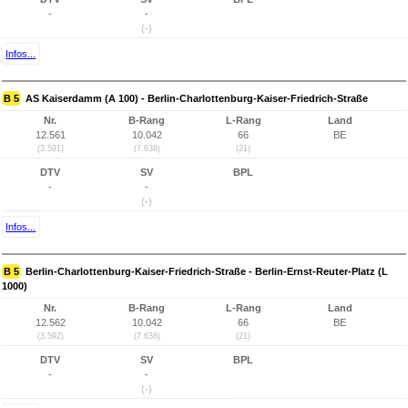
-
-
(-)
Infos...
B 5
AS Kaiserdamm (A 100) - Berlin-Charlottenburg-Kaiser-Friedrich-Straße
Nr.
B-Rang
L-Rang
Land
12.561
10.042
66
BE
(3.591)
(7.638)
(21)
DTV
SV
BPL
-
-
(-)
Infos...
B 5
Berlin-Charlottenburg-Kaiser-Friedrich-Straße - Berlin-Ernst-Reuter-Platz (L
1000)
Nr.
B-Rang
L-Rang
Land
12.562
10.042
66
BE
(3.592)
(7.638)
(21)
DTV
SV
BPL
-
-
(-)