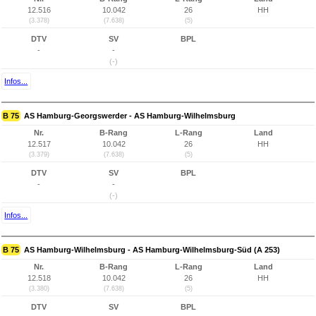
12.516
10.042
26
HH
(3.378)
(7.638)
(5)
DTV
SV
BPL
-
-
(-)
Infos...
B 75
AS Hamburg-Georgswerder - AS Hamburg-Wilhelmsburg
Nr.
B-Rang
L-Rang
Land
12.517
10.042
26
HH
(3.379)
(7.638)
(5)
DTV
SV
BPL
-
-
(-)
Infos...
B 75
AS Hamburg-Wilhelmsburg - AS Hamburg-Wilhelmsburg-Süd (A 253)
Nr.
B-Rang
L-Rang
Land
12.518
10.042
26
HH
(3.380)
(7.638)
(5)
DTV
SV
BPL