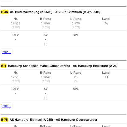
B 3n
AS Bühl-Weitenung (K 9608) - AS Bühl-Vimbuch (B 3/K 9608)
Nr.
B-Rang
L-Rang
Land
12.514
10.042
1.228
BW
(3.367)
(7.638)
(1.077)
DTV
SV
BPL
-
-
(-)
Infos...
B 4
Hamburg-Schnelsen-Marek-James-Straße - AS Hamburg-Eidelstedt (A 23)
Nr.
B-Rang
L-Rang
Land
12.515
10.042
26
HH
(3.377)
(7.638)
(5)
DTV
SV
BPL
-
-
(-)
Infos...
B 75
AS Hamburg-Elbinsel (A 255) - AS Hamburg-Georgswerder
Nr.
B-Rang
L-Rang
Land