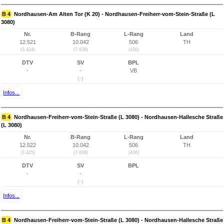
B 4
Nordhausen-Am Alten Tor (K 20) - Nordhausen-Freiherr-vom-Stein-Straße (L
3080)
Nr.
B-Rang
L-Rang
Land
12.521
10.042
506
TH
(3.424)
(7.638)
(436)
DTV
SV
BPL
-
-
VB
(-)
Infos...
B 4
Nordhausen-Freiherr-vom-Stein-Straße (L 3080) - Nordhausen-Hallesche Straße
(L 3080)
Nr.
B-Rang
L-Rang
Land
12.522
10.042
506
TH
(3.425)
(7.638)
(436)
DTV
SV
BPL
-
-
(-)
Infos...
B 4
Nordhausen-Freiherr-vom-Stein-Straße (L 3080) - Nordhausen-Hallesche Straße