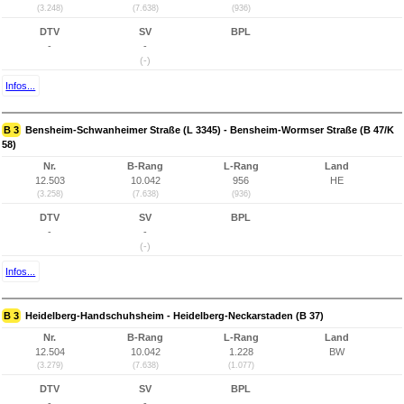
(3.248)
(7.638)
(936)
DTV
SV
BPL
-
-
(-)
Infos...
B 3
Bensheim-Schwanheimer Straße (L 3345) - Bensheim-Wormser Straße (B 47/K
58)
Nr.
B-Rang
L-Rang
Land
12.503
10.042
956
HE
(3.258)
(7.638)
(936)
DTV
SV
BPL
-
-
(-)
Infos...
B 3
Heidelberg-Handschuhsheim - Heidelberg-Neckarstaden (B 37)
Nr.
B-Rang
L-Rang
Land
12.504
10.042
1.228
BW
(3.279)
(7.638)
(1.077)
DTV
SV
BPL
-
-