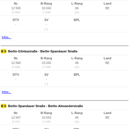
Nr.
B-Rang
L-Rang
Land
12.565
10.042
66
BE
(3.595)
(7.638)
(21)
DTV
SV
BPL
-
-
(-)
Infos...
B 5
Berlin-Glinkastraße - Berlin-Spandauer Straße
Nr.
B-Rang
L-Rang
Land
12.566
10.042
66
BE
(3.596)
(7.638)
(21)
DTV
SV
BPL
-
-
(-)
Infos...
B 5
Berlin-Spandauer Straße - Berlin-Alexanderstraße
Nr.
B-Rang
L-Rang
Land
12.567
10.042
66
BE
(3.597)
(7.638)
(21)