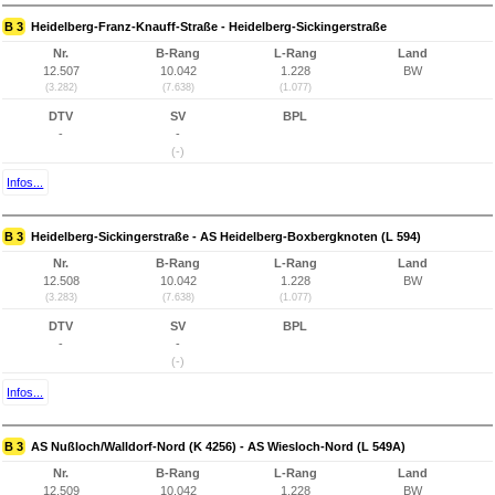
B 3
Heidelberg-Franz-Knauff-Straße - Heidelberg-Sickingerstraße
Nr.
B-Rang
L-Rang
Land
12.507
10.042
1.228
BW
(3.282)
(7.638)
(1.077)
DTV
SV
BPL
-
-
(-)
Infos...
B 3
Heidelberg-Sickingerstraße - AS Heidelberg-Boxbergknoten (L 594)
Nr.
B-Rang
L-Rang
Land
12.508
10.042
1.228
BW
(3.283)
(7.638)
(1.077)
DTV
SV
BPL
-
-
(-)
Infos...
B 3
AS Nußloch/Walldorf-Nord (K 4256) - AS Wiesloch-Nord (L 549A)
Nr.
B-Rang
L-Rang
Land
12.509
10.042
1.228
BW