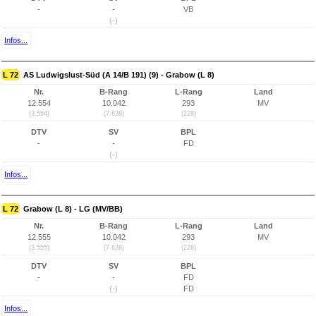
-
-
VB
(-)
Infos...
L 72
AS Ludwigslust-Süd (A 14/B 191) (9) - Grabow (L 8)
Nr.
B-Rang
L-Rang
Land
12.554
10.042
293
MV
(3.554)
(7.638)
(228)
DTV
SV
BPL
-
-
FD
(-)
Infos...
L 72
Grabow (L 8) - LG (MV/BB)
Nr.
B-Rang
L-Rang
Land
12.555
10.042
293
MV
(3.555)
(7.638)
(228)
DTV
SV
BPL
-
-
FD
(-)
FD
Infos...