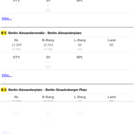
DTV
SV
BPL
-
-
(-)
Infos...
B 5
Berlin-Alexanderstraße - Berlin-Alexanderplatz
Nr.
B-Rang
L-Rang
Land
12.568
10.042
66
BE
(3.598)
(7.638)
(21)
DTV
SV
BPL
-
-
(-)
Infos...
B 5
Berlin-Alexanderplatz - Berlin-Straubsberger Platz
Nr.
B-Rang
L-Rang
Land
12.569
10.042
66
BE
(3.599)
(7.638)
(21)
DTV
SV
BPL
-
-
(-)
Infos...