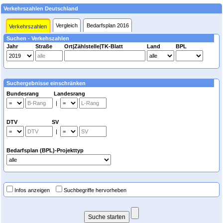
Verkehrszahlen Deutschland
Vergleich
Bedarfsplan 2016
Verkehrszahlen
Suchen - Verkehszahlen
Jahr
Straße
Ort|Zählstelle|TK-Blatt
Land
BPL
Suchergebnisse einschränken
Bundesrang Landesrang
|
DTV SV
|
Bedarfsplan (BPL)-Projekttyp
Infos anzeigen
Suchbegriffe hervorheben