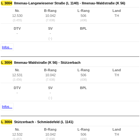
L 3004
Ilmenau-Langewiesener Straße (L 1140) - Ilmenau-Waldstraße (K 56)
Nr.
B-Rang
L-Rang
Land
12.530
10.042
506
TH
(3.455)
(7.638)
(436)
DTV
SV
BPL
-
-
(-)
Infos...
L 3004
Ilmenau-Waldstraße (K 56) - Stützerbach
Nr.
B-Rang
L-Rang
Land
12.531
10.042
506
TH
(3.456)
(7.638)
(436)
DTV
SV
BPL
-
-
(-)
Infos...
L 3004
Stützerbach - Schmiedefeld (L 1141)
Nr.
B-Rang
L-Rang
Land
12.532
10.042
506
TH
(3.457)
(7.638)
(436)