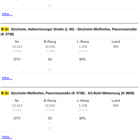
-
-
(-)
Infos...
B 3n
Sinzheim, Halbertstunger Straße (L 80) - Sinzheim-Müllhofen, Panormastraße
(K 3738)
Nr.
B-Rang
L-Rang
Land
12.512
10.042
1.228
BW
(3.365)
(7.638)
(1.077)
DTV
SV
BPL
-
-
(-)
Infos...
B 3n
Sinzheim-Müllhofen, Panormastraße (K 3738) - AS Bühl-Weitenung (K 9608)
Nr.
B-Rang
L-Rang
Land
12.513
10.042
1.228
BW
(3.366)
(7.638)
(1.077)
DTV
SV
BPL
-
-
(-)
Infos...