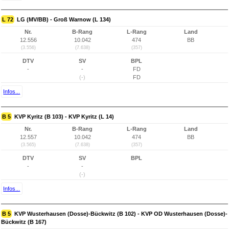
L 72
LG (MV/BB) - Groß Warnow (L 134)
Nr.
B-Rang
L-Rang
Land
12.556
10.042
474
BB
(3.556)
(7.638)
(357)
DTV
SV
BPL
-
-
FD
(-)
FD
Infos...
B 5
KVP Kyritz (B 103) - KVP Kyritz (L 14)
Nr.
B-Rang
L-Rang
Land
12.557
10.042
474
BB
(3.565)
(7.638)
(357)
DTV
SV
BPL
-
-
(-)
Infos...
B 5
KVP Wusterhausen (Dosse)-Bückwitz (B 102) - KVP OD Wusterhausen (Dosse)-
Bückwitz (B 167)