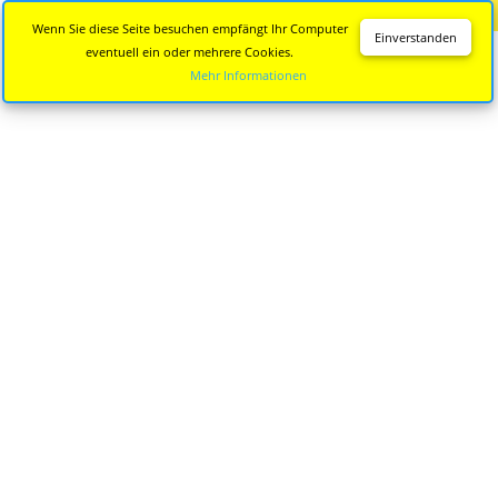
Diese Seite wird nicht mehr aktualisiert.
Zur neuen Seite
Wenn Sie diese Seite besuchen empfängt Ihr Computer
Einverstanden
eventuell ein oder mehrere Cookies.
Mehr Informationen