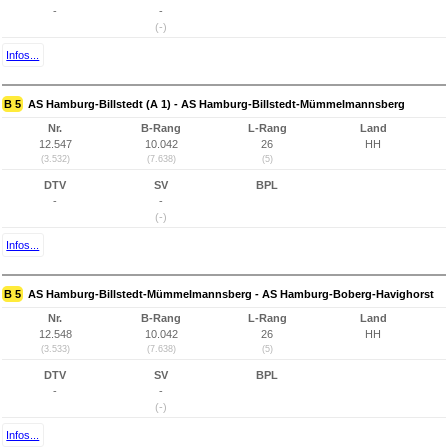
-
-
(-)
Infos...
B 5
AS Hamburg-Billstedt (A 1) - AS Hamburg-Billstedt-Mümmelmannsberg
Nr.
B-Rang
L-Rang
Land
12.547
10.042
26
HH
(3.532)
(7.638)
(5)
DTV
SV
BPL
-
-
(-)
Infos...
B 5
AS Hamburg-Billstedt-Mümmelmannsberg - AS Hamburg-Boberg-Havighorst
Nr.
B-Rang
L-Rang
Land
12.548
10.042
26
HH
(3.533)
(7.638)
(5)
DTV
SV
BPL
-
-
(-)
Infos...