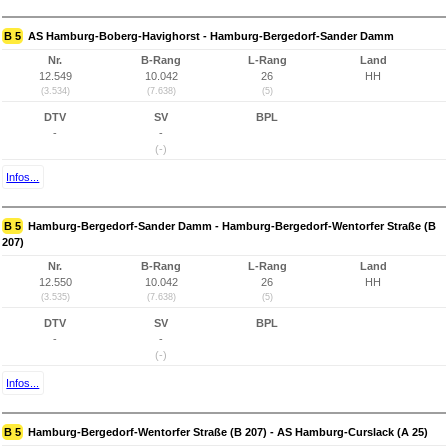
B 5
AS Hamburg-Boberg-Havighorst - Hamburg-Bergedorf-Sander Damm
Nr.
B-Rang
L-Rang
Land
12.549
10.042
26
HH
(3.534)
(7.638)
(5)
DTV
SV
BPL
-
-
(-)
Infos...
B 5
Hamburg-Bergedorf-Sander Damm - Hamburg-Bergedorf-Wentorfer Straße (B
207)
Nr.
B-Rang
L-Rang
Land
12.550
10.042
26
HH
(3.535)
(7.638)
(5)
DTV
SV
BPL
-
-
(-)
Infos...
B 5
Hamburg-Bergedorf-Wentorfer Straße (B 207) - AS Hamburg-Curslack (A 25)