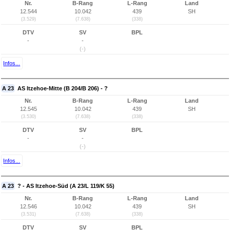
Nr.
B-Rang
L-Rang
Land
12.544
10.042
439
SH
(3.529)
(7.638)
(338)
DTV
SV
BPL
-
-
(-)
Infos...
A 23
AS Itzehoe-Mitte (B 204/B 206) - ?
Nr.
B-Rang
L-Rang
Land
12.545
10.042
439
SH
(3.530)
(7.638)
(338)
DTV
SV
BPL
-
-
(-)
Infos...
A 23
? - AS Itzehoe-Süd (A 23/L 119/K 55)
Nr.
B-Rang
L-Rang
Land
12.546
10.042
439
SH
(3.531)
(7.638)
(338)
DTV
SV
BPL