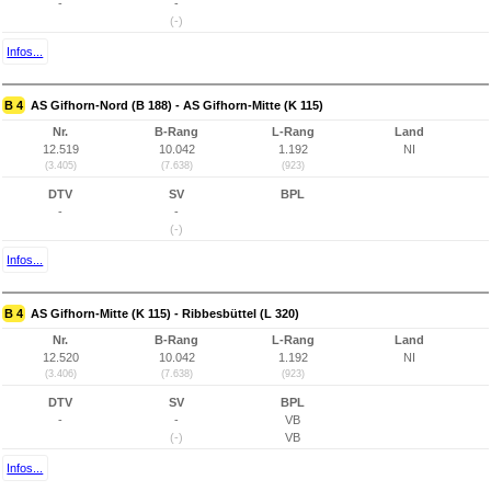
-
-
(-)
Infos...
B 4
AS Gifhorn-Nord (B 188) - AS Gifhorn-Mitte (K 115)
Nr.
B-Rang
L-Rang
Land
12.519
10.042
1.192
NI
(3.405)
(7.638)
(923)
DTV
SV
BPL
-
-
(-)
Infos...
B 4
AS Gifhorn-Mitte (K 115) - Ribbesbüttel (L 320)
Nr.
B-Rang
L-Rang
Land
12.520
10.042
1.192
NI
(3.406)
(7.638)
(923)
DTV
SV
BPL
-
-
VB
(-)
VB
Infos...