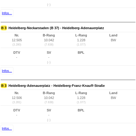
(-)
Infos...
B 3
Heidelberg-Neckarstaden (B 37) - Heidelberg-Adenauerplatz
Nr.
B-Rang
L-Rang
Land
12.505
10.042
1.228
BW
(3.280)
(7.638)
(1.077)
DTV
SV
BPL
-
-
(-)
Infos...
B 3
Heidelberg-Adenauerplatz - Heidelberg-Franz-Knauff-Straße
Nr.
B-Rang
L-Rang
Land
12.506
10.042
1.228
BW
(3.281)
(7.638)
(1.077)
DTV
SV
BPL
-
-
(-)
Infos...