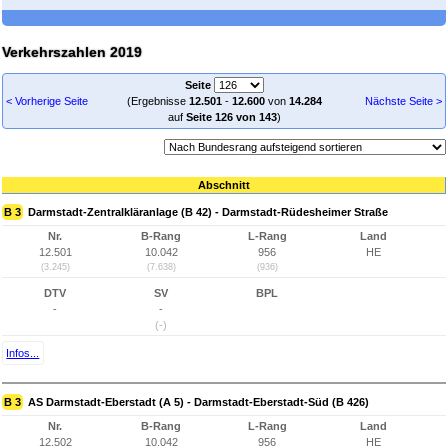
Verkehrszahlen 2019
Seite
< Vorherige Seite
(Ergebnisse
12.501
-
12.600
von
14.284
Nächste Seite >
auf
Seite 126 von 143
)
Abschnitt
B 3
Darmstadt-Zentralkläranlage (B 42) - Darmstadt-Rüdesheimer Straße
Nr.
B-Rang
L-Rang
Land
12.501
10.042
956
HE
(3.245)
(7.638)
(936)
DTV
SV
BPL
-
-
(-)
Infos...
B 3
AS Darmstadt-Eberstadt (A 5) - Darmstadt-Eberstadt-Süd (B 426)
Nr.
B-Rang
L-Rang
Land
12.502
10.042
956
HE