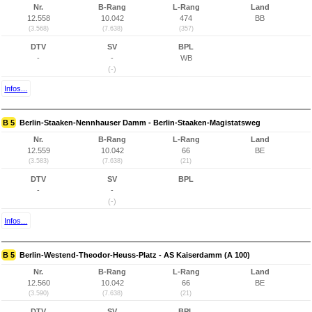
Nr.
B-Rang
L-Rang
Land
12.558
10.042
474
BB
(3.568)
(7.638)
(357)
DTV
SV
BPL
-
-
WB
(-)
Infos...
B 5
Berlin-Staaken-Nennhauser Damm - Berlin-Staaken-Magistatsweg
Nr.
B-Rang
L-Rang
Land
12.559
10.042
66
BE
(3.583)
(7.638)
(21)
DTV
SV
BPL
-
-
(-)
Infos...
B 5
Berlin-Westend-Theodor-Heuss-Platz - AS Kaiserdamm (A 100)
Nr.
B-Rang
L-Rang
Land
12.560
10.042
66
BE
(3.590)
(7.638)
(21)
DTV
SV
BPL