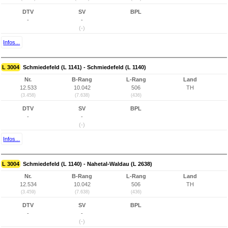
DTV
SV
BPL
-
-
(-)
Infos...
L 3004
Schmiedefeld (L 1141) - Schmiedefeld (L 1140)
Nr.
B-Rang
L-Rang
Land
12.533
10.042
506
TH
(3.458)
(7.638)
(436)
DTV
SV
BPL
-
-
(-)
Infos...
L 3004
Schmiedefeld (L 1140) - Nahetal-Waldau (L 2638)
Nr.
B-Rang
L-Rang
Land
12.534
10.042
506
TH
(3.459)
(7.638)
(436)
DTV
SV
BPL
-
-
(-)