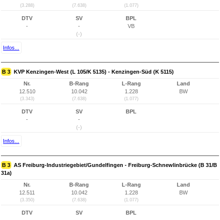
(3.288)
(7.638)
(1.077)
DTV
SV
BPL
-
-
VB
(-)
Infos...
B 3
KVP Kenzingen-West (L 105/K 5135) - Kenzingen-Süd (K 5115)
Nr.
B-Rang
L-Rang
Land
12.510
10.042
1.228
BW
(3.343)
(7.638)
(1.077)
DTV
SV
BPL
-
-
(-)
Infos...
B 3
AS Freiburg-Industriegebiet/Gundelfingen - Freiburg-Schnewlinbrücke (B 31/B
31a)
Nr.
B-Rang
L-Rang
Land
12.511
10.042
1.228
BW
(3.350)
(7.638)
(1.077)
DTV
SV
BPL