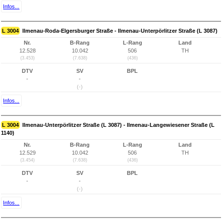
Infos...
L 3004
Ilmenau-Roda-Elgersburger Straße - Ilmenau-Unterpörlitzer Straße (L 3087)
Nr.
B-Rang
L-Rang
Land
12.528
10.042
506
TH
(3.453)
(7.638)
(436)
DTV
SV
BPL
-
-
(-)
Infos...
L 3004
Ilmenau-Unterpörlitzer Straße (L 3087) - Ilmenau-Langewiesener Straße (L
1140)
Nr.
B-Rang
L-Rang
Land
12.529
10.042
506
TH
(3.454)
(7.638)
(436)
DTV
SV
BPL
-
-
(-)
Infos...