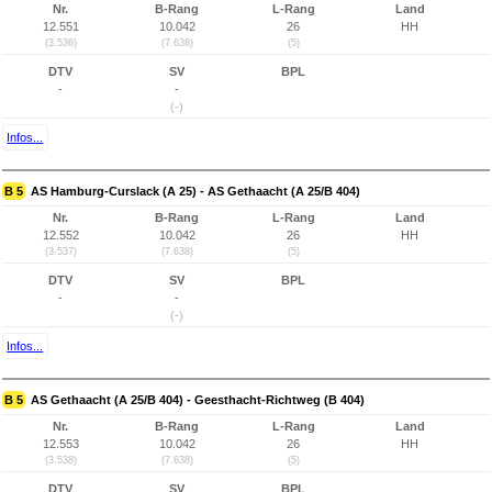
Nr.
B-Rang
L-Rang
Land
12.551
10.042
26
HH
(3.536)
(7.638)
(5)
DTV
SV
BPL
-
-
(-)
Infos...
B 5
AS Hamburg-Curslack (A 25) - AS Gethaacht (A 25/B 404)
Nr.
B-Rang
L-Rang
Land
12.552
10.042
26
HH
(3.537)
(7.638)
(5)
DTV
SV
BPL
-
-
(-)
Infos...
B 5
AS Gethaacht (A 25/B 404) - Geesthacht-Richtweg (B 404)
Nr.
B-Rang
L-Rang
Land
12.553
10.042
26
HH
(3.538)
(7.638)
(5)
DTV
SV
BPL