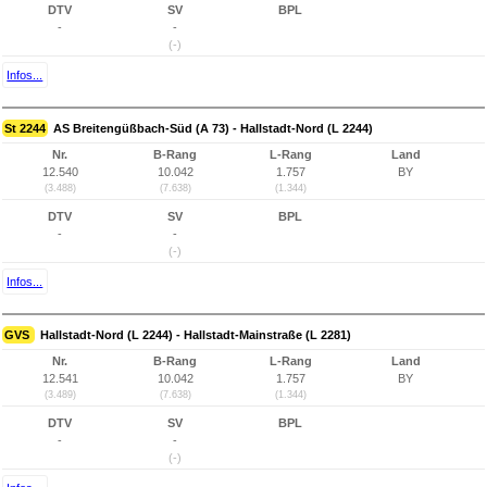
DTV
SV
BPL
-
-
(-)
Infos...
St 2244
AS Breitengüßbach-Süd (A 73) - Hallstadt-Nord (L 2244)
Nr.
B-Rang
L-Rang
Land
12.540
10.042
1.757
BY
(3.488)
(7.638)
(1.344)
DTV
SV
BPL
-
-
(-)
Infos...
GVS
Hallstadt-Nord (L 2244) - Hallstadt-Mainstraße (L 2281)
Nr.
B-Rang
L-Rang
Land
12.541
10.042
1.757
BY
(3.489)
(7.638)
(1.344)
DTV
SV
BPL
-
-
(-)