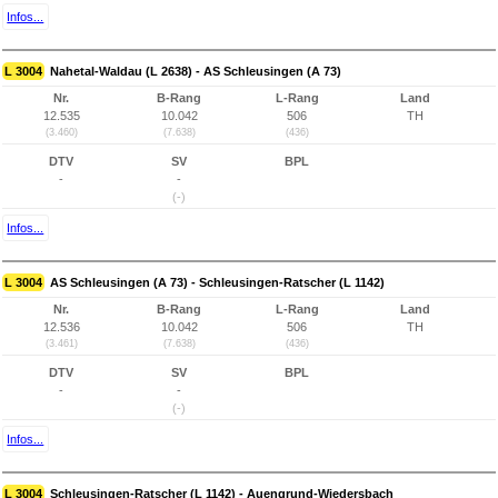
Infos...
L 3004
Nahetal-Waldau (L 2638) - AS Schleusingen (A 73)
Nr.
B-Rang
L-Rang
Land
12.535
10.042
506
TH
(3.460)
(7.638)
(436)
DTV
SV
BPL
-
-
(-)
Infos...
L 3004
AS Schleusingen (A 73) - Schleusingen-Ratscher (L 1142)
Nr.
B-Rang
L-Rang
Land
12.536
10.042
506
TH
(3.461)
(7.638)
(436)
DTV
SV
BPL
-
-
(-)
Infos...
L 3004
Schleusingen-Ratscher (L 1142) - Auengrund-Wiedersbach