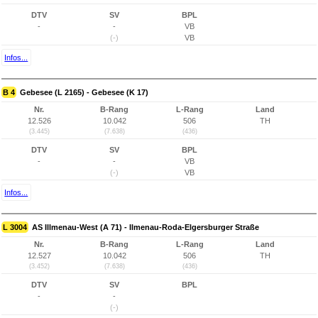
DTV
SV
BPL
-
-
VB
(-)
VB
Infos...
B 4
Gebesee (L 2165) - Gebesee (K 17)
Nr.
B-Rang
L-Rang
Land
12.526
10.042
506
TH
(3.445)
(7.638)
(436)
DTV
SV
BPL
-
-
VB
(-)
VB
Infos...
L 3004
AS Illmenau-West (A 71) - Ilmenau-Roda-Elgersburger Straße
Nr.
B-Rang
L-Rang
Land
12.527
10.042
506
TH
(3.452)
(7.638)
(436)
DTV
SV
BPL
-
-
(-)