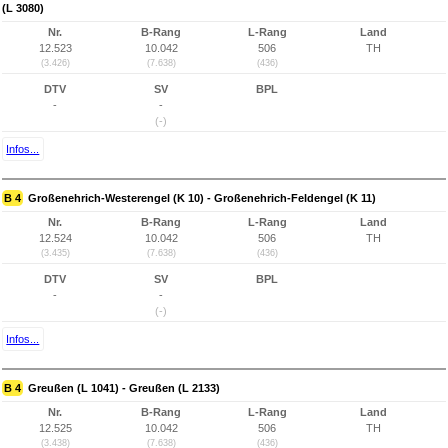
(L 3080)
Nr.
B-Rang
L-Rang
Land
12.523
10.042
506
TH
(3.426)
(7.638)
(436)
DTV
SV
BPL
-
-
(-)
Infos...
B 4
Großenehrich-Westerengel (K 10) - Großenehrich-Feldengel (K 11)
Nr.
B-Rang
L-Rang
Land
12.524
10.042
506
TH
(3.435)
(7.638)
(436)
DTV
SV
BPL
-
-
(-)
Infos...
B 4
Greußen (L 1041) - Greußen (L 2133)
Nr.
B-Rang
L-Rang
Land
12.525
10.042
506
TH
(3.438)
(7.638)
(436)