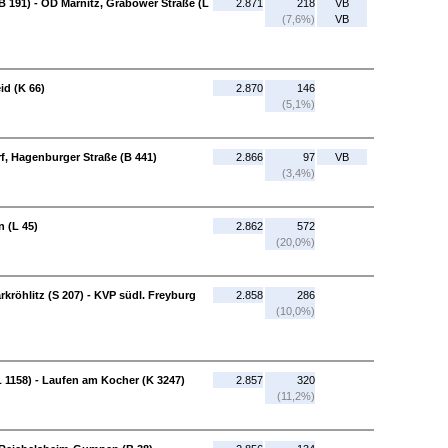
B 191) - OD Marnitz, Grabower Straße (L
2.871
218
VB
(7,6%)
VB
id (K 66)
2.870
146
(5,1%)
f, Hagenburger Straße (B 441)
2.866
97
VB
(3,4%)
n (L 45)
2.862
572
(20,0%)
rkröhlitz (S 207) - KVP südl. Freyburg
2.858
286
(10,0%)
1158) - Laufen am Kocher (K 3247)
2.857
320
(11,2%)