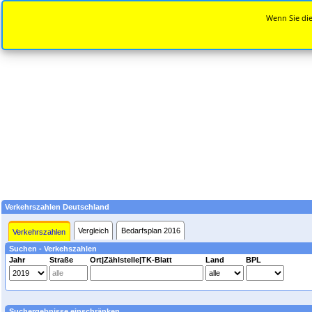
Wenn Sie die
Verkehrszahlen Deutschland
Vergleich
Bedarfsplan 2016
Verkehrszahlen
Suchen - Verkehszahlen
Jahr
Straße
Ort|Zählstelle|TK-Blatt
Land
BPL
Suchergebnisse einschränken