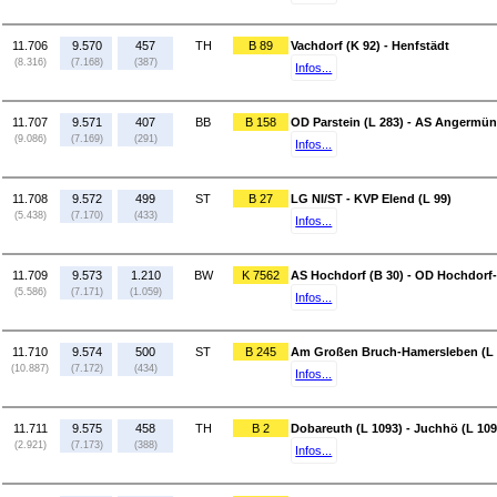
11.706
9.570
457
TH
B 89
Vachdorf (K 92) - Henfstädt
(8.316)
(7.168)
(387)
Infos...
11.707
9.571
407
BB
B 158
OD Parstein (L 283) - AS Angermün
(9.086)
(7.169)
(291)
Infos...
11.708
9.572
499
ST
B 27
LG NI/ST - KVP Elend (L 99)
(5.438)
(7.170)
(433)
Infos...
11.709
9.573
1.210
BW
K 7562
AS Hochdorf (B 30) - OD Hochdorf
(5.586)
(7.171)
(1.059)
Infos...
11.710
9.574
500
ST
B 245
Am Großen Bruch-Hamersleben (L 7
(10.887)
(7.172)
(434)
Infos...
11.711
9.575
458
TH
B 2
Dobareuth (L 1093) - Juchhö (L 109
(2.921)
(7.173)
(388)
Infos...