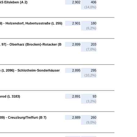
S Eilsleben (A 2)
2.902
406
(14,0%)
9) - Holzendorf, Hubertusstraße (L 255)
2.901
180
(6,2%)
 97) - Oberharz (Brocken)-Rotacker (B
2.899
203
(7,0%)
 (L 2096) - Schlotheim-Sonderhäuser
2.895
295
(10,2%)
nrod (L 3183)
2.891
93
(3,2%)
9) - Creuzburg/Treffurt (B 7)
2.889
260
(9,0%)