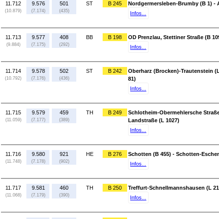
11.712
9.576
501
ST
B 245
Nordgermersleben-Brumby (B 1) - A
(10.879)
(7.174)
(435)
Infos...
11.713
9.577
408
BB
B 198
OD Prenzlau, Stettiner Straße (B 10
(9.884)
(7.175)
(292)
Infos...
11.714
9.578
502
ST
B 242
Oberharz (Brocken)-Trautenstein (L
(10.792)
(7.176)
(436)
81)
Infos...
11.715
9.579
459
TH
B 249
Schlotheim-Obermehlersche Straße
(11.059)
(7.177)
(389)
Landstraße (L 1027)
Infos...
11.716
9.580
921
HE
B 276
Schotten (B 455) - Schotten-Esche
(11.748)
(7.178)
(902)
Infos...
11.717
9.581
460
TH
B 250
Treffurt-Schnellmannshausen (L 210
(11.068)
(7.179)
(390)
Infos...