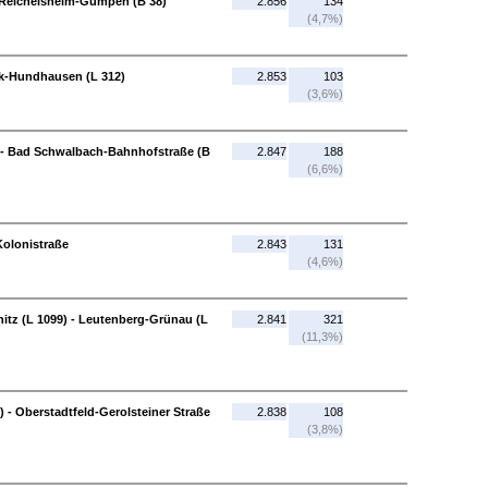
- Reichelsheim-Gumpen (B 38)
2.856
134
(4,7%)
k-Hundhausen (L 312)
2.853
103
(3,6%)
) - Bad Schwalbach-Bahnhofstraße (B
2.847
188
(6,6%)
Kolonistraße
2.843
131
(4,6%)
tz (L 1099) - Leutenberg-Grünau (L
2.841
321
(11,3%)
) - Oberstadtfeld-Gerolsteiner Straße
2.838
108
(3,8%)