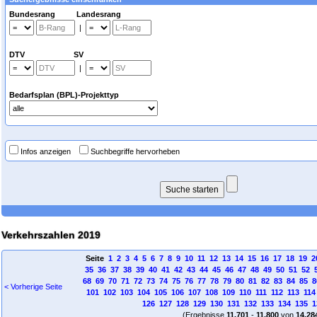
Bundesrang Landesrang
|
DTV SV
|
Bedarfsplan (BPL)-Projekttyp
Infos anzeigen
Suchbegriffe hervorheben
Verkehrszahlen 2019
Seite
1
2
3
4
5
6
7
8
9
10
11
12
13
14
15
16
17
18
19
2
35
36
37
38
39
40
41
42
43
44
45
46
47
48
49
50
51
52
68
69
70
71
72
73
74
75
76
77
78
79
80
81
82
83
84
85
8
< Vorherige Seite
101
102
103
104
105
106
107
108
109
110
111
112
113
114
126
127
128
129
130
131
132
133
134
135
1
(Ergebnisse
11.701
-
11.800
von
14.28