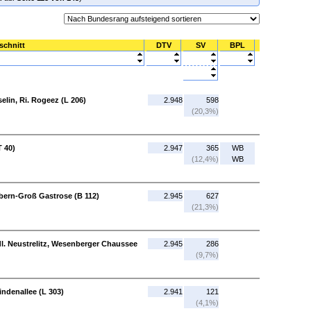
schnitt
DTV
SV
BPL
elin, Ri. Rogeez (L 206)
2.948
598
(20,3%)
T 40)
2.947
365
WB
(12,4%)
WB
bern-Groß Gastrose (B 112)
2.945
627
(21,3%)
üdl. Neustrelitz, Wesenberger Chaussee
2.945
286
(9,7%)
indenallee (L 303)
2.941
121
(4,1%)