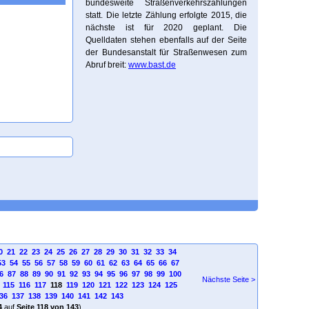
bundesweite Straßenverkehrszählungen
statt. Die letzte Zählung erfolgte 2015, die
nächste ist für 2020 geplant. Die
Quelldaten stehen ebenfalls auf der Seite
der Bundesanstalt für Straßenwesen zum
Abruf breit:
www.bast.de
0
21
22
23
24
25
26
27
28
29
30
31
32
33
34
53
54
55
56
57
58
59
60
61
62
63
64
65
66
67
6
87
88
89
90
91
92
93
94
95
96
97
98
99
100
Nächste Seite >
115
116
117
118
119
120
121
122
123
124
125
36
137
138
139
140
141
142
143
4
auf
Seite 118 von 143
)