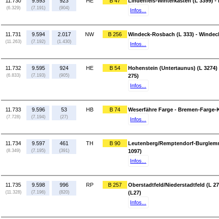
11.730
9.593
923
HE
B 47
Lindenfels-Winterkasten (L 3399) 
(6.329)
(7.191)
(904)
Infos...
11.731
9.594
2.017
NW
B 256
Windeck-Rosbach (L 333) - Windec
(11.263)
(7.192)
(1.430)
Infos...
11.732
9.595
924
HE
B 54
Hohenstein (Untertaunus) (L 3274
(6.833)
(7.193)
(905)
275)
Infos...
11.733
9.596
53
HB
B 74
Weserfähre Farge - Bremen-Farge-
(7.728)
(7.194)
(27)
Infos...
11.734
9.597
461
TH
B 90
Leutenberg/Remptendorf-Burglemni
(8.349)
(7.195)
(391)
1097)
Infos...
11.735
9.598
996
RP
B 257
Oberstadtfeld/Niederstadtfeld (L 27
(11.328)
(7.196)
(820)
(L27)
Infos...