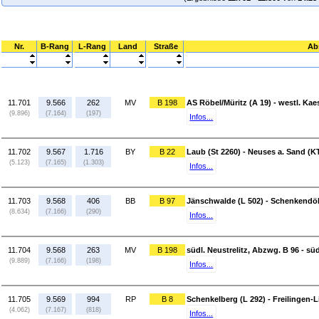
Nr.
B-Rang
L-Rang
Land
Straße
Ab
11.701
9.566
262
MV
B 198
AS Röbel/Müritz (A 19) - westl. Kaes
(9.896)
(7.164)
(197)
Infos...
11.702
9.567
1.716
BY
B 22
Laub (St 2260) - Neuses a. Sand (K
(5.123)
(7.165)
(1.303)
Infos...
11.703
9.568
406
BB
B 97
Jänschwalde (L 502) - Schenkendö
(8.634)
(7.166)
(290)
Infos...
11.704
9.568
263
MV
B 198
südl. Neustrelitz, Abzwg. B 96 - s
(9.889)
(7.166)
(198)
Infos...
11.705
9.569
994
RP
B 8
Schenkelberg (L 292) - Freilingen-L
(4.062)
(7.167)
(818)
Infos...