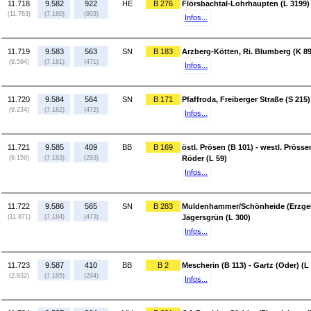
11.718
9.582
922
HE
B 276
Flörsbachtal-Lohrhaupten (L 3199)
(11.763)
(7.180)
(903)
Infos...
11.719
9.583
563
SN
B 183
Arzberg-Kötten, Ri. Blumberg (K 8915
(9.594)
(7.181)
(471)
Infos...
11.720
9.584
564
SN
B 171
Pfaffroda, Freiberger Straße (S 215
(9.234)
(7.182)
(472)
Infos...
11.721
9.585
409
BB
B 169
östl. Prösen (B 101) - westl. Pröss
(9.159)
(7.183)
(293)
Röder (L 59)
Infos...
11.722
9.586
565
SN
B 283
Muldenhammer/Schönheide (Erzgeb
(11.871)
(7.184)
(473)
Jägersgrün (L 300)
Infos...
11.723
9.587
410
BB
B 2
Mescherin (B 113) - Gartz (Oder) (L
(2.832)
(7.185)
(294)
Infos...