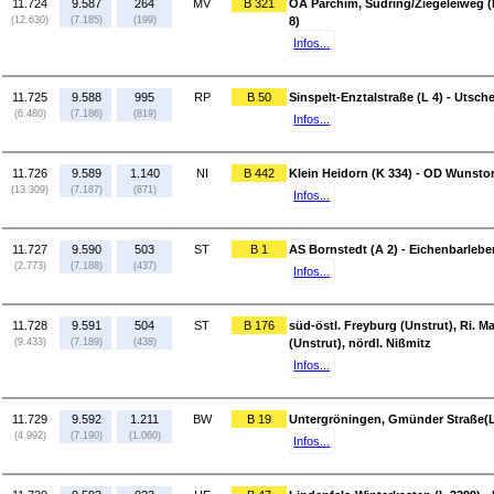
11.724
9.587
264
MV
B 321
OA Parchim, Südring/Ziegeleiweg (
(12.630)
(7.185)
(199)
8)
Infos...
11.725
9.588
995
RP
B 50
Sinspelt-Enztalstraße (L 4) - Utsche
(6.480)
(7.186)
(819)
Infos...
11.726
9.589
1.140
NI
B 442
Klein Heidorn (K 334) - OD Wunstor
(13.309)
(7.187)
(871)
Infos...
11.727
9.590
503
ST
B 1
AS Bornstedt (A 2) - Eichenbarlebe
(2.773)
(7.188)
(437)
Infos...
11.728
9.591
504
ST
B 176
süd-östl. Freyburg (Unstrut), Ri. Ma
(9.433)
(7.189)
(438)
(Unstrut), nördl. Nißmitz
Infos...
11.729
9.592
1.211
BW
B 19
Untergröningen, Gmünder Straße(L 
(4.992)
(7.190)
(1.060)
Infos...