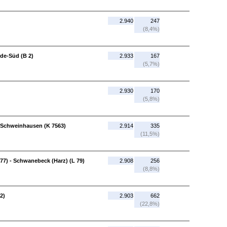
2.940
247
(8,4%)
de-Süd (B 2)
2.933
167
(5,7%)
2.930
170
(5,8%)
-Schweinhausen (K 7563)
2.914
335
(11,5%)
7) - Schwanebeck (Harz) (L 79)
2.908
256
(8,8%)
2)
2.903
662
(22,8%)