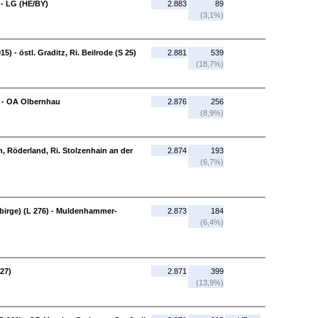
 - LG (HE/BY)
2.883
89
(3,1%)
) - östl. Graditz, Ri. Beilrode (S 25)
2.881
539
(18,7%)
) - OA Olbernhau
2.876
256
(8,9%)
en, Röderland, Ri. Stolzenhain an der
2.874
193
(6,7%)
irge) (L 276) - Muldenhammer-
2.873
184
(6,4%)
 27)
2.871
399
(13,9%)