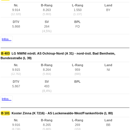
Nr.
B-Rang
L-Rang
Land
9.914
8.263
1.550
BY
(12.320)
(5.863)
(1.137)
DTV
SV
BPL
5.868
264
FD
(4,5%)
Infos...
B 403
LG NW/NI nördl. AS Ochtrup-Nord (A 31) - nord-östl. Bad Bentheim,
Bundesstraße (L 39)
Nr.
B-Rang
L-Rang
Land
9.915
8.264
959
NI
(12.762)
(5.864)
(690)
DTV
SV
BPL
5.867
493
(8,4%)
Infos...
B 101
Koster Zinna (K 7216) - AS Luckenwalde-West/Frankenförde (L 80)
Nr.
B-Rang
L-Rang
Land
9.916
8.265
269
BB
(8.738)
(5.865)
(153)