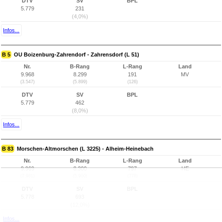
DTV
SV
BPL
5.779
231
(4,0%)
Infos...
B 5
OU Boizenburg-Zahrendorf - Zahrensdorf (L 51)
Nr.
B-Rang
L-Rang
Land
9.968
8.299
191
MV
(3.547)
(5.899)
(126)
DTV
SV
BPL
5.779
462
(8,0%)
Infos...
B 83
Morschen-Altmorschen (L 3225) - Alheim-Heinebach
Nr.
B-Rang
L-Rang
Land
9.969
8.300
797
HE
(7.981)
(5.900)
(778)
DTV
SV
BPL
5.778
693
(12,0%)
Infos...