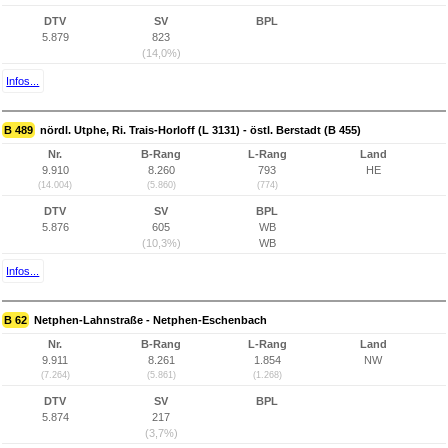
DTV
SV
BPL
5.879
823
(14,0%)
Infos...
B 489
nördl. Utphe, Ri. Trais-Horloff (L 3131) - östl. Berstadt (B 455)
Nr.
B-Rang
L-Rang
Land
9.910
8.260
793
HE
(14.004)
(5.860)
(774)
DTV
SV
BPL
5.876
605
WB
(10,3%)
WB
Infos...
B 62
Netphen-Lahnstraße - Netphen-Eschenbach
Nr.
B-Rang
L-Rang
Land
9.911
8.261
1.854
NW
(7.264)
(5.861)
(1.268)
DTV
SV
BPL
5.874
217
(3,7%)