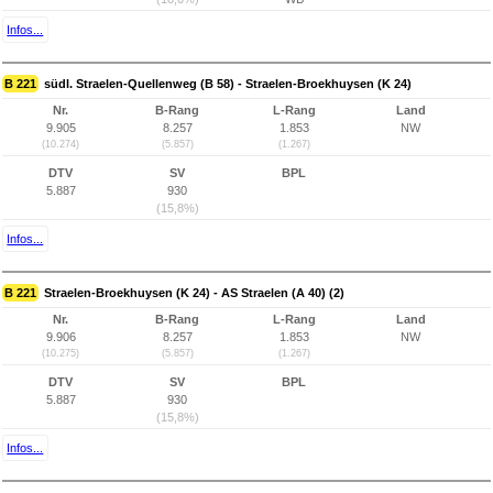
Infos...
B 221
südl. Straelen-Quellenweg (B 58) - Straelen-Broekhuysen (K 24)
Nr.
B-Rang
L-Rang
Land
9.905
8.257
1.853
NW
(10.274)
(5.857)
(1.267)
DTV
SV
BPL
5.887
930
(15,8%)
Infos...
B 221
Straelen-Broekhuysen (K 24) - AS Straelen (A 40) (2)
Nr.
B-Rang
L-Rang
Land
9.906
8.257
1.853
NW
(10.275)
(5.857)
(1.267)
DTV
SV
BPL
5.887
930
(15,8%)
Infos...