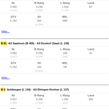
Nr.
B-Rang
L-Rang
Land
9.965
8.298
1.558
BY
(4.601)
(5.898)
(1.145)
DTV
SV
BPL
5.782
364
WB*
(6,3%)
Infos...
B 51
AS Saarlouis (B 405) - AS Ensdorf (Saar) (L 139)
Nr.
B-Rang
L-Rang
Land
9.966
8.298
188
SL
(6.647)
(5.898)
(109)
DTV
SV
BPL
5.782
150
VB
(2,6%)
Infos...
B 3
Schliengen (L 134) - AS Efringen-Kirchen (L 137)
Nr.
B-Rang
L-Rang
Land
9.967
8.299
1.094
BW
(3.360)
(5.899)
(943)