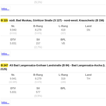
(9,1%)
Infos...
B 115
südl. Bad Muskau, Görlitzer Straße (S 127) - nord-westl. Krauschwitz (B 156)
Nr.
B-Rang
L-Rang
Land
9.940
8.279
419
SN
(9.033)
(5.879)
(327)
DTV
SV
BPL
5.831
157
VB
(2,7%)
Infos...
B 247
AS Bad Langensalza-Gothaer Landstraße (B 84) - Bad Langensalza-Ascha (L
2125)
Nr.
B-Rang
L-Rang
Land
9.941
8.279
319
TH
(10.985)
(5.879)
(249)
DTV
SV
BPL
5.831
577
(9,9%)
Infos...