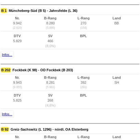
B 1
Müncheberg-Süd (B 5) - Jahnsfelde (L 36)
Nr.
B-Rang
L-Rang
Land
9.942
8.280
270
BB
(2.820)
(5.880)
(154)
DTV
SV
BPL
5.829
466
(8,0%)
Infos...
B 202
Fockbek (K 98) - OD Fockbek (B 203)
Nr.
B-Rang
L-Rang
Land
9.943
8.281
392
SH
(9.955)
(5.881)
(291)
DTV
SV
BPL
5.825
268
(4,6%)
Infos...
B 92
Greiz-Sachswitz (L 1296) - nördl. OA Elsterberg
Nr.
B-Rang
L-Rang
Land