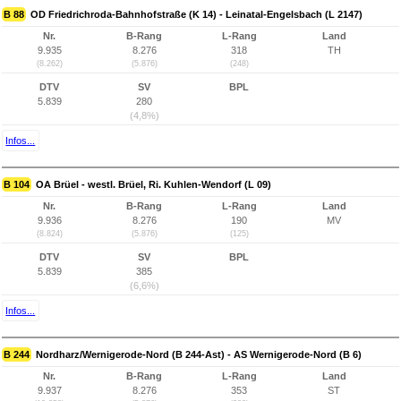
B 88
OD Friedrichroda-Bahnhofstraße (K 14) - Leinatal-Engelsbach (L 2147)
Nr.
B-Rang
L-Rang
Land
9.935
8.276
318
TH
(8.262)
(5.876)
(248)
DTV
SV
BPL
5.839
280
(4,8%)
Infos...
B 104
OA Brüel - westl. Brüel, Ri. Kuhlen-Wendorf (L 09)
Nr.
B-Rang
L-Rang
Land
9.936
8.276
190
MV
(8.824)
(5.876)
(125)
DTV
SV
BPL
5.839
385
(6,6%)
Infos...
B 244
Nordharz/Wernigerode-Nord (B 244-Ast) - AS Wernigerode-Nord (B 6)
Nr.
B-Rang
L-Rang
Land
9.937
8.276
353
ST