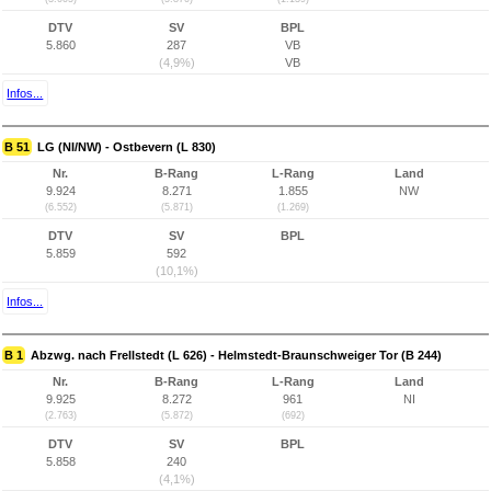
DTV
SV
BPL
5.860
287
VB
(4,9%)
VB
Infos...
B 51
LG (NI/NW) - Ostbevern (L 830)
Nr.
B-Rang
L-Rang
Land
9.924
8.271
1.855
NW
(6.552)
(5.871)
(1.269)
DTV
SV
BPL
5.859
592
(10,1%)
Infos...
B 1
Abzwg. nach Frellstedt (L 626) - Helmstedt-Braunschweiger Tor (B 244)
Nr.
B-Rang
L-Rang
Land
9.925
8.272
961
NI
(2.763)
(5.872)
(692)
DTV
SV
BPL
5.858
240
(4,1%)