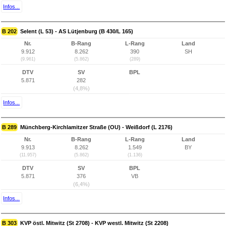
Infos...
B 202
Selent (L 53) - AS Lütjenburg (B 430/L 165)
Nr.
B-Rang
L-Rang
Land
9.912
8.262
390
SH
(9.961)
(5.862)
(289)
DTV
SV
BPL
5.871
282
(4,8%)
Infos...
B 289
Münchberg-Kirchlamitzer Straße (OU) - Weißdorf (L 2176)
Nr.
B-Rang
L-Rang
Land
9.913
8.262
1.549
BY
(11.957)
(5.862)
(1.136)
DTV
SV
BPL
5.871
376
VB
(6,4%)
Infos...
B 303
KVP östl. Mitwitz (St 2708) - KVP westl. Mitwitz (St 2208)