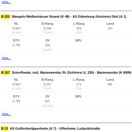
Infos...
B 202
Wangels-Weißenhäuser Strand (K 48) - AS Oldenburg (Holstein)-Süd (A 1)
Nr.
B-Rang
L-Rang
Land
9.963
8.296
393
SH
(9.964)
(5.896)
(292)
DTV
SV
BPL
5.785
324
(5,6%)
Infos...
B 167
Schorfheide, östl. Marienwerder, Ri. Eichhorst (L 220) - Marienwerder (K 6009)
Nr.
B-Rang
L-Rang
Land
9.964
8.297
274
BB
(9.105)
(5.897)
(158)
DTV
SV
BPL
5.784
607
(10,5%)
Infos...
B 13
AS Gollhofen/Ippesheim (A 7) - Uffenheim, Luitpoldstraße