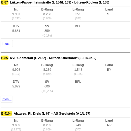
B 87
Lützen-Pappenheimstraße (L 184/L 189) - Lützen-Röcken (L 188)
Nr.
B-Rang
L-Rang
Land
9.907
8.258
351
ST
(8.212)
(5.858)
(286)
DTV
SV
BPL
5.881
359
(6,1%)
Infos...
B 85
KVP Chamerau (L 2132) - Miltach-Oberndorf (L 2140/K 2)
Nr.
B-Rang
L-Rang
Land
9.908
8.259
1.548
BY
(8.117)
(5.859)
(1.135)
DTV
SV
BPL
5.879
600
(10,2%)
Infos...
B 410n
Abzweg. Ri. Dreis (L 67) - AS Gerolstein (A 1/L 67)
Nr.
B-Rang
L-Rang
Land
9.909
8.259
749
RP
(12.879)
(5.859)
(575)