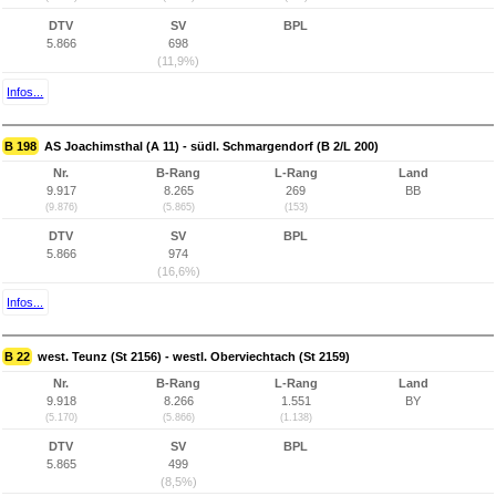
DTV
SV
BPL
5.866
698
(11,9%)
Infos...
B 198
AS Joachimsthal (A 11) - südl. Schmargendorf (B 2/L 200)
Nr.
B-Rang
L-Rang
Land
9.917
8.265
269
BB
(9.876)
(5.865)
(153)
DTV
SV
BPL
5.866
974
(16,6%)
Infos...
B 22
west. Teunz (St 2156) - westl. Oberviechtach (St 2159)
Nr.
B-Rang
L-Rang
Land
9.918
8.266
1.551
BY
(5.170)
(5.866)
(1.138)
DTV
SV
BPL
5.865
499
(8,5%)