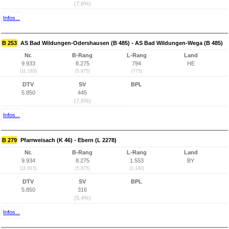
(7,6%)
Infos...
B 253
AS Bad Wildungen-Odershausen (B 485) - AS Bad Wildungen-Wega (B 485)
Nr.
B-Rang
L-Rang
Land
9.933
8.275
794
HE
(11.163)
(5.875)
(775)
DTV
SV
BPL
5.850
445
(7,6%)
Infos...
B 279
Pfarrweisach (K 46) - Ebern (L 2278)
Nr.
B-Rang
L-Rang
Land
9.934
8.275
1.553
BY
(11.815)
(5.875)
(1.140)
DTV
SV
BPL
5.850
316
(5,4%)
Infos...