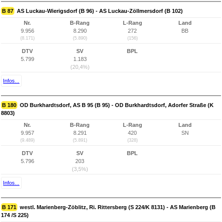
B 87
AS Luckau-Wierigsdorf (B 96) - AS Luckau-Zöllmersdorf (B 102)
Nr.
B-Rang
L-Rang
Land
9.956
8.290
272
BB
(8.171)
(5.890)
(156)
DTV
SV
BPL
5.799
1.183
(20,4%)
Infos...
B 180
OD Burkhardtsdorf, AS B 95 (B 95) - OD Burkhardtsdorf, Adorfer Straße (K
8803)
Nr.
B-Rang
L-Rang
Land
9.957
8.291
420
SN
(9.489)
(5.891)
(328)
DTV
SV
BPL
5.796
203
(3,5%)
Infos...
B 171
westl. Marienberg-Zöblitz, Ri. Rittersberg (S 224/K 8131) - AS Marienberg (B
174 /S 225)