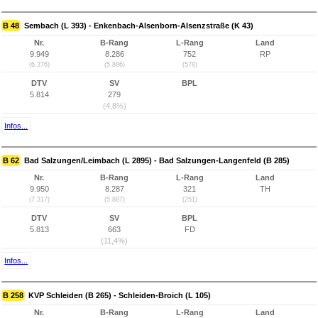
B 48
Sembach (L 393) - Enkenbach-Alsenborn-Alsenzstraße (K 43)
Nr.
B-Rang
L-Rang
Land
9.949
8.286
752
RP
(6.376)
(5.886)
(578)
DTV
SV
BPL
5.814
279
(4,8%)
Infos...
B 62
Bad Salzungen/Leimbach (L 2895) - Bad Salzungen-Langenfeld (B 285)
Nr.
B-Rang
L-Rang
Land
9.950
8.287
321
TH
(7.317)
(5.887)
(251)
DTV
SV
BPL
5.813
663
FD
(11,4%)
Infos...
B 258
KVP Schleiden (B 265) - Schleiden-Broich (L 105)
Nr.
B-Rang
L-Rang
Land