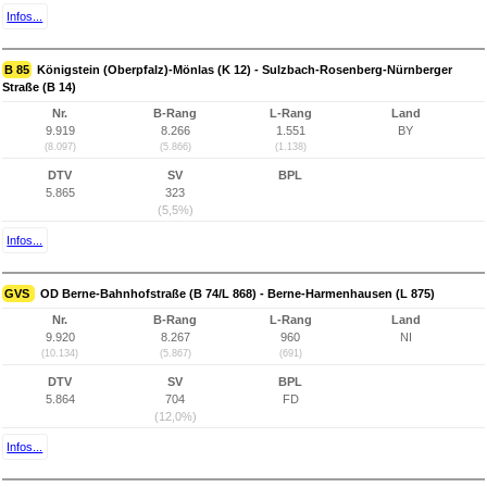
Infos...
B 85
Königstein (Oberpfalz)-Mönlas (K 12) - Sulzbach-Rosenberg-Nürnberger
Straße (B 14)
Nr.
B-Rang
L-Rang
Land
9.919
8.266
1.551
BY
(8.097)
(5.866)
(1.138)
DTV
SV
BPL
5.865
323
(5,5%)
Infos...
GVS
OD Berne-Bahnhofstraße (B 74/L 868) - Berne-Harmenhausen (L 875)
Nr.
B-Rang
L-Rang
Land
9.920
8.267
960
NI
(10.134)
(5.867)
(691)
DTV
SV
BPL
5.864
704
FD
(12,0%)
Infos...