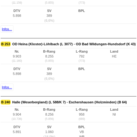
(11.159)
(5.855)
(773)
DTV
SV
BPL
5.898
389
(6,6%)
Infos...
B 253
OD Heina (Kloster)-Löhlbach (L 3077) - OD Bad Wildungen-Hundsdorf (K 43)
Nr.
B-Rang
L-Rang
Land
9.903
8.255
792
HE
(11.160)
(5.855)
(773)
DTV
SV
BPL
5.898
389
(6,6%)
Infos...
B 240
Halle (Weserbergland) (L 588/K 7) - Eschershausen (Holzminden) (B 64)
Nr.
B-Rang
L-Rang
Land
9.904
8.256
958
NI
(10.736)
(5.856)
(689)
DTV
SV
BPL
5.891
1.060
VB
(18,0%)
WB