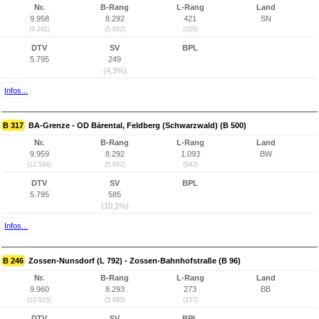
Nr.
B-Rang
L-Rang
Land
9.958
8.292
421
SN
(9.241)
(5.892)
(329)
DTV
SV
BPL
5.795
249
(4,3%)
Infos...
B 317
BA-Grenze - OD Bärental, Feldberg (Schwarzwald) (B 500)
Nr.
B-Rang
L-Rang
Land
9.959
8.292
1.093
BW
(12.594)
(5.892)
(942)
DTV
SV
BPL
5.795
585
(10,1%)
Infos...
B 246
Zossen-Nunsdorf (L 792) - Zossen-Bahnhofstraße (B 96)
Nr.
B-Rang
L-Rang
Land
9.960
8.293
273
BB
(10.916)
(5.893)
(157)
DTV
SV
BPL