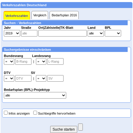
Verkehrszahlen Deutschland
Vergleich
Bedarfsplan 2016
Verkehrszahlen
Suchen - Verkehszahlen
Jahr
Straße
Ort|Zählstelle|TK-Blatt
Land
BPL
Suchergebnisse einschränken
Bundesrang Landesrang
|
DTV SV
|
Bedarfsplan (BPL)-Projekttyp
Infos anzeigen
Suchbegriffe hervorheben