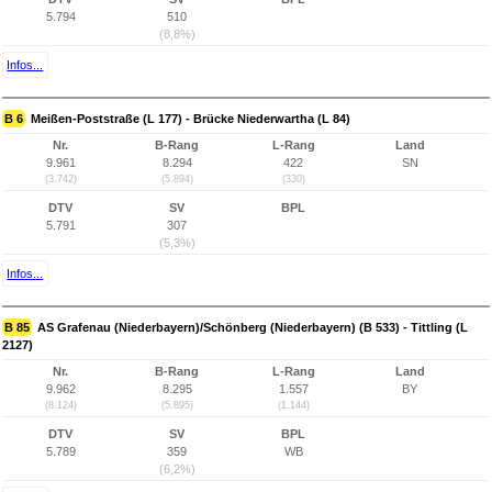
5.794
510
(8,8%)
Infos...
B 6
Meißen-Poststraße (L 177) - Brücke Niederwartha (L 84)
Nr.
B-Rang
L-Rang
Land
9.961
8.294
422
SN
(3.742)
(5.894)
(330)
DTV
SV
BPL
5.791
307
(5,3%)
Infos...
B 85
AS Grafenau (Niederbayern)/Schönberg (Niederbayern) (B 533) - Tittling (L
2127)
Nr.
B-Rang
L-Rang
Land
9.962
8.295
1.557
BY
(8.124)
(5.895)
(1.144)
DTV
SV
BPL
5.789
359
WB
(6,2%)