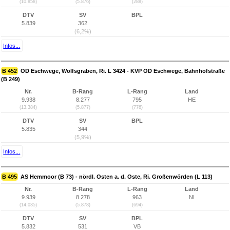
(10.858)
(5.876)
(288)
DTV
SV
BPL
5.839
362
(6,2%)
Infos...
B 452
OD Eschwege, Wolfsgraben, Ri. L 3424 - KVP OD Eschwege, Bahnhofstraße
(B 249)
Nr.
B-Rang
L-Rang
Land
9.938
8.277
795
HE
(13.384)
(5.877)
(776)
DTV
SV
BPL
5.835
344
(5,9%)
Infos...
B 495
AS Hemmoor (B 73) - nördl. Osten a. d. Oste, Ri. Großenwörden (L 113)
Nr.
B-Rang
L-Rang
Land
9.939
8.278
963
NI
(14.035)
(5.878)
(694)
DTV
SV
BPL
5.832
531
VB