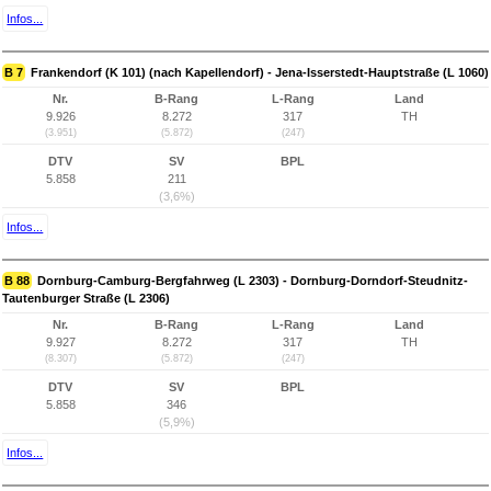
Infos...
B 7
Frankendorf (K 101) (nach Kapellendorf) - Jena-Isserstedt-Hauptstraße (L 1060)
Nr.
B-Rang
L-Rang
Land
9.926
8.272
317
TH
(3.951)
(5.872)
(247)
DTV
SV
BPL
5.858
211
(3,6%)
Infos...
B 88
Dornburg-Camburg-Bergfahrweg (L 2303) - Dornburg-Dorndorf-Steudnitz-
Tautenburger Straße (L 2306)
Nr.
B-Rang
L-Rang
Land
9.927
8.272
317
TH
(8.307)
(5.872)
(247)
DTV
SV
BPL
5.858
346
(5,9%)
Infos...