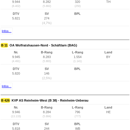
9.944
8.282
320
TH
(8.402)
(5.882)
(250)
DTV
SV
BPL
5.821
274
(4,7%)
Infos...
B 11
OA Wolfratshausen-Nord - Schäftlarn (BAG)
Nr.
B-Rang
L-Rang
Land
9.945
8.283
1.554
BY
(4.491)
(5.883)
(1.141)
DTV
SV
BPL
5.820
146
(2,5%)
Infos...
B 426
KVP AS Reinheim-West (B 38) - Reinheim-Ueberau
Nr.
B-Rang
L-Rang
Land
9.946
8.284
796
HE
(13.133)
(5.884)
(777)
DTV
SV
BPL
5.818
244
WB