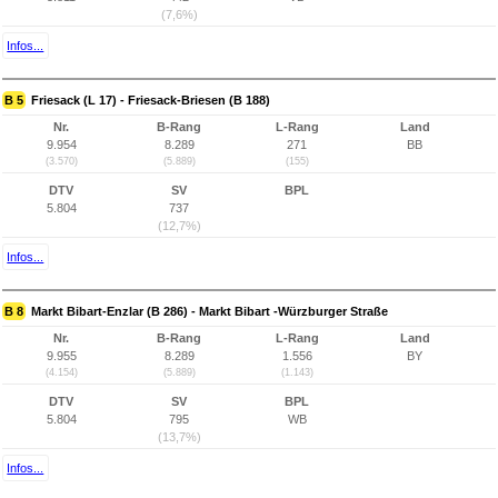
(7,6%)
Infos...
B 5
Friesack (L 17) - Friesack-Briesen (B 188)
Nr.
B-Rang
L-Rang
Land
9.954
8.289
271
BB
(3.570)
(5.889)
(155)
DTV
SV
BPL
5.804
737
(12,7%)
Infos...
B 8
Markt Bibart-Enzlar (B 286) - Markt Bibart -Würzburger Straße
Nr.
B-Rang
L-Rang
Land
9.955
8.289
1.556
BY
(4.154)
(5.889)
(1.143)
DTV
SV
BPL
5.804
795
WB
(13,7%)
Infos...