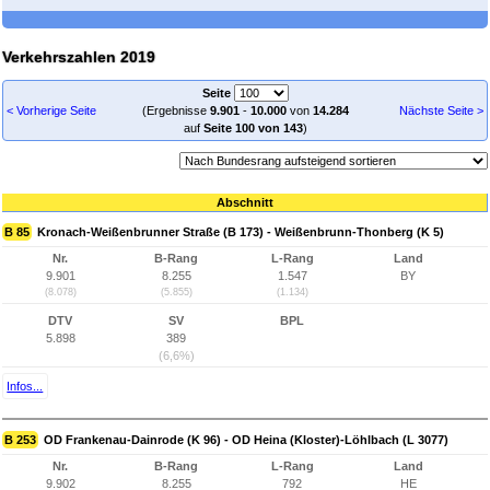
Verkehrszahlen 2019
Seite
< Vorherige Seite
(Ergebnisse
9.901
-
10.000
von
14.284
Nächste Seite >
auf
Seite 100 von 143
)
Abschnitt
B 85
Kronach-Weißenbrunner Straße (B 173) - Weißenbrunn-Thonberg (K 5)
Nr.
B-Rang
L-Rang
Land
9.901
8.255
1.547
BY
(8.078)
(5.855)
(1.134)
DTV
SV
BPL
5.898
389
(6,6%)
Infos...
B 253
OD Frankenau-Dainrode (K 96) - OD Heina (Kloster)-Löhlbach (L 3077)
Nr.
B-Rang
L-Rang
Land
9.902
8.255
792
HE