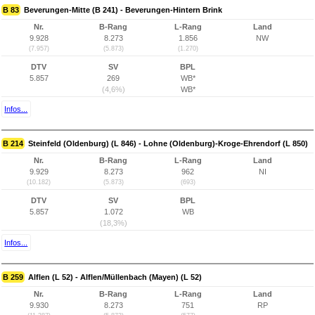
B 83
Beverungen-Mitte (B 241) - Beverungen-Hintern Brink
Nr.
B-Rang
L-Rang
Land
9.928
8.273
1.856
NW
(7.957)
(5.873)
(1.270)
DTV
SV
BPL
5.857
269
WB*
(4,6%)
WB*
Infos...
B 214
Steinfeld (Oldenburg) (L 846) - Lohne (Oldenburg)-Kroge-Ehrendorf (L 850)
Nr.
B-Rang
L-Rang
Land
9.929
8.273
962
NI
(10.182)
(5.873)
(693)
DTV
SV
BPL
5.857
1.072
WB
(18,3%)
Infos...
B 259
Alflen (L 52) - Alflen/Müllenbach (Mayen) (L 52)
Nr.
B-Rang
L-Rang
Land
9.930
8.273
751
RP