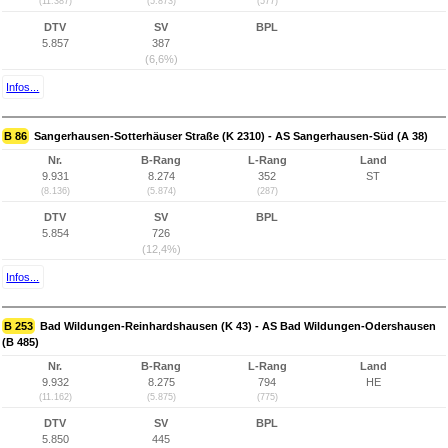
(11.387)
(5.873)
(577)
DTV
SV
BPL
5.857
387
(6,6%)
Infos...
B 86
Sangerhausen-Sotterhäuser Straße (K 2310) - AS Sangerhausen-Süd (A 38)
Nr.
B-Rang
L-Rang
Land
9.931
8.274
352
ST
(8.136)
(5.874)
(287)
DTV
SV
BPL
5.854
726
(12,4%)
Infos...
B 253
Bad Wildungen-Reinhardshausen (K 43) - AS Bad Wildungen-Odershausen
(B 485)
Nr.
B-Rang
L-Rang
Land
9.932
8.275
794
HE
(11.162)
(5.875)
(775)
DTV
SV
BPL
5.850
445