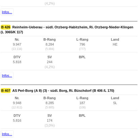
(4,2%)
Infos...
B 426
Reinheim-Ueberau - südl. Otzberg-Habitzheim, Ri. Otzberg-Nieder-Klingen
(L 3065/K 117)
Nr.
B-Rang
L-Rang
Land
9.947
8.284
796
HE
(13.134)
(5.884)
(777)
DTV
SV
BPL
5.818
244
(4,2%)
Infos...
B 407
AS Perl-Borg (A 8) (3) - südl. Borg, Ri. Büschdorf (B 406 /L 170)
Nr.
B-Rang
L-Rang
Land
9.948
8.285
187
SL
(12.812)
(5.885)
(108)
DTV
SV
BPL
5.816
174
(3,0%)
Infos...