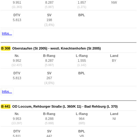
9.951
8.287
1.857
NW
(11.363)
(5.887)
(1.271)
DTV
SV
BPL
5.813
198
(3,4%)
Infos...
B 308
Oberstaufen (St 2005) - westl. Knechtenhofen (St 2005)
Nr.
B-Rang
L-Rang
Land
9.952
8.287
1.555
BY
(12.437)
(5.887)
(1.142)
DTV
SV
BPL
5.813
267
(4,6%)
Infos...
B 441
OD Loccum, Rehburger Straße (L 360/K 11) - Bad Rehburg (L 370)
Nr.
B-Rang
L-Rang
Land
9.953
8.288
964
NI
(13.297)
(5.888)
(695)
DTV
SV
BPL
5.811
442
VB