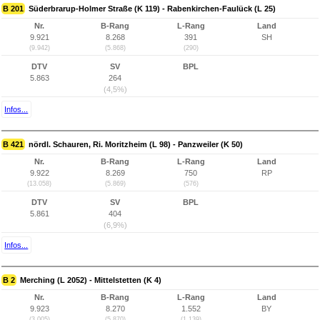
B 201
Süderbrarup-Holmer Straße (K 119) - Rabenkirchen-Faulück (L 25)
Nr.
B-Rang
L-Rang
Land
9.921
8.268
391
SH
(9.942)
(5.868)
(290)
DTV
SV
BPL
5.863
264
(4,5%)
Infos...
B 421
nördl. Schauren, Ri. Moritzheim (L 98) - Panzweiler (K 50)
Nr.
B-Rang
L-Rang
Land
9.922
8.269
750
RP
(13.058)
(5.869)
(576)
DTV
SV
BPL
5.861
404
(6,9%)
Infos...
B 2
Merching (L 2052) - Mittelstetten (K 4)
Nr.
B-Rang
L-Rang
Land
9.923
8.270
1.552
BY
(3.005)
(5.870)
(1.139)