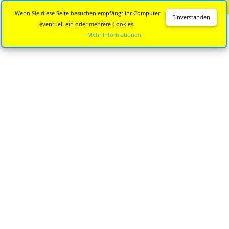
Diese Seite wird nicht mehr aktualisiert.
Zur neuen Seite
Wenn Sie diese Seite besuchen empfängt Ihr Computer
Einverstanden
eventuell ein oder mehrere Cookies.
Mehr Informationen