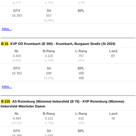
(4.277)
(1.787)
(175)
DTV
SV
BPL
16.393
557
(3,4%)
Infos...
B 16
KVP OD Krumbach (B 300) - Krumbach, Burgauer Straße (St 2024)
Nr.
B-Rang
L-Rang
Land
4.403
4.120
757
BY
(4.855)
(1.788)
(350)
DTV
SV
BPL
16.392
688
WB
(4,2%)
WB
Infos...
B 215
AS Rotenburg (Wümme)-Imkersfeld (B 75) - KVP Rotenburg (Wümme)-
Imkersfeld-Weicheler Damm
Nr.
B-Rang
L-Rang
Land
4.404
4.121
415
NI
(10.210)
(1.789)
(155)
DTV
SV
BPL
16.390
1.033