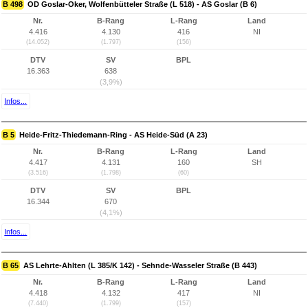
B 498
OD Goslar-Oker, Wolfenbütteler Straße (L 518) - AS Goslar (B 6)
Nr.
B-Rang
L-Rang
Land
4.416
4.130
416
NI
(14.052)
(1.797)
(156)
DTV
SV
BPL
16.363
638
(3,9%)
Infos...
B 5
Heide-Fritz-Thiedemann-Ring - AS Heide-Süd (A 23)
Nr.
B-Rang
L-Rang
Land
4.417
4.131
160
SH
(3.516)
(1.798)
(60)
DTV
SV
BPL
16.344
670
(4,1%)
Infos...
B 65
AS Lehrte-Ahlten (L 385/K 142) - Sehnde-Wasseler Straße (B 443)
Nr.
B-Rang
L-Rang
Land
4.418
4.132
417
NI
(7.440)
(1.799)
(157)