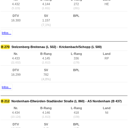
4.432
4.144
272
HE
(5.223)
(1.811)
(261)
DTV
SV
BPL
16.300
1.157
(7,1%)
Infos...
B 270
Stelzenberg-Breitenau (L 502) - Krickenbach/Schopp (L 500)
Nr.
B-Rang
L-Rang
Land
4.433
4.145
336
RP
(11.632)
(1.812)
(178)
DTV
SV
BPL
16.299
782
(4,8%)
Infos...
B 212
Nordenham-Ellwürden-Stadländer Straße (L 860) - AS Nordenham (B 437)
Nr.
B-Rang
L-Rang
Land
4.434
4.146
418
NI
(10.124)
(1.813)
(158)
DTV
SV
BPL