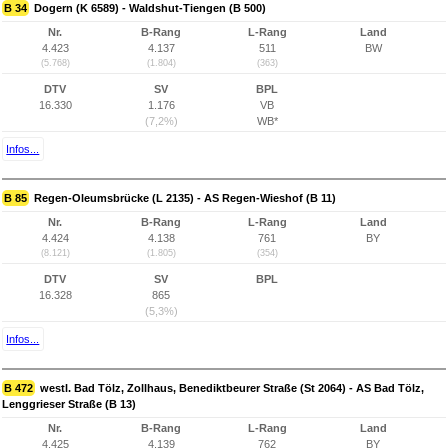
B 34
Dogern (K 6589) - Waldshut-Tiengen (B 500)
Nr.
B-Rang
L-Rang
Land
4.423
4.137
511
BW
(5.768)
(1.804)
(363)
DTV
SV
BPL
16.330
1.176
VB
(7,2%)
WB*
Infos...
B 85
Regen-Oleumsbrücke (L 2135) - AS Regen-Wieshof (B 11)
Nr.
B-Rang
L-Rang
Land
4.424
4.138
761
BY
(8.121)
(1.805)
(354)
DTV
SV
BPL
16.328
865
(5,3%)
Infos...
B 472
westl. Bad Tölz, Zollhaus, Benediktbeurer Straße (St 2064) - AS Bad Tölz,
Lenggrieser Straße (B 13)
Nr.
B-Rang
L-Rang
Land
4.425
4.139
762
BY