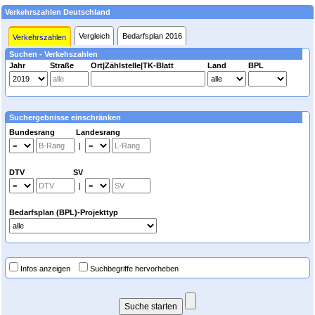
Verkehrszahlen Deutschland
Vergleich
Bedarfsplan 2016
Verkehrszahlen
Suchen - Verkehszahlen
Jahr
Straße
Ort|Zählstelle|TK-Blatt
Land
BPL
Suchergebnisse einschränken
Bundesrang Landesrang
|
DTV SV
|
Bedarfsplan (BPL)-Projekttyp
Infos anzeigen
Suchbegriffe hervorheben