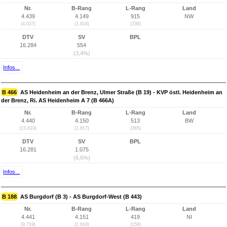
Nr.
B-Rang
L-Rang
Land
4.439
4.149
915
NW
(4.037)
(1.816)
(339)
DTV
SV
BPL
16.284
554
(3,4%)
Infos...
B 466
AS Heidenheim an der Brenz, Ulmer Straße (B 19) - KVP östl. Heidenheim an
der Brenz, Ri. AS Heidenheim A 7 (B 466A)
Nr.
B-Rang
L-Rang
Land
4.440
4.150
513
BW
(13.619)
(1.817)
(365)
DTV
SV
BPL
16.281
1.075
(6,6%)
Infos...
B 188
AS Burgdorf (B 3) - AS Burgdorf-West (B 443)
Nr.
B-Rang
L-Rang
Land
4.441
4.151
419
NI
(9.719)
(1.818)
(159)