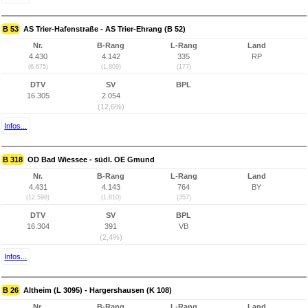
B 53
AS Trier-Hafenstraße - AS Trier-Ehrang (B 52)
Nr.
B-Rang
L-Rang
Land
4.430
4.142
335
RP
(6.675)
(1.809)
(177)
DTV
SV
BPL
16.305
2.054
(12,6%)
Infos...
B 318
OD Bad Wiessee - südl. OE Gmund
Nr.
B-Rang
L-Rang
Land
4.431
4.143
764
BY
(12.598)
(1.810)
(357)
DTV
SV
BPL
16.304
391
VB
(2,4%)
Infos...
B 26
Altheim (L 3095) - Hargershausen (K 108)
Nr.
B-Rang
L-Rang
Land