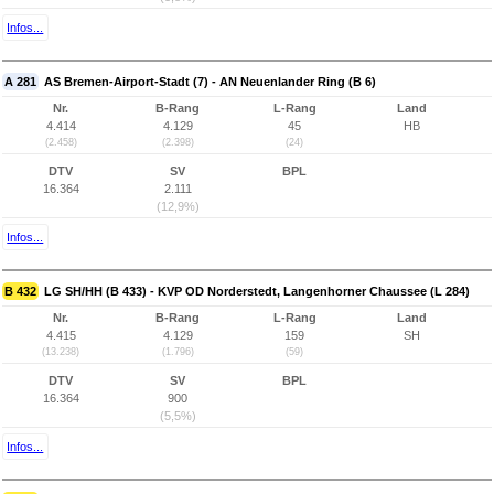
Infos...
A 281
AS Bremen-Airport-Stadt (7) - AN Neuenlander Ring (B 6)
Nr.
B-Rang
L-Rang
Land
4.414
4.129
45
HB
(2.458)
(2.398)
(24)
DTV
SV
BPL
16.364
2.111
(12,9%)
Infos...
B 432
LG SH/HH (B 433) - KVP OD Norderstedt, Langenhorner Chaussee (L 284)
Nr.
B-Rang
L-Rang
Land
4.415
4.129
159
SH
(13.238)
(1.796)
(59)
DTV
SV
BPL
16.364
900
(5,5%)
Infos...