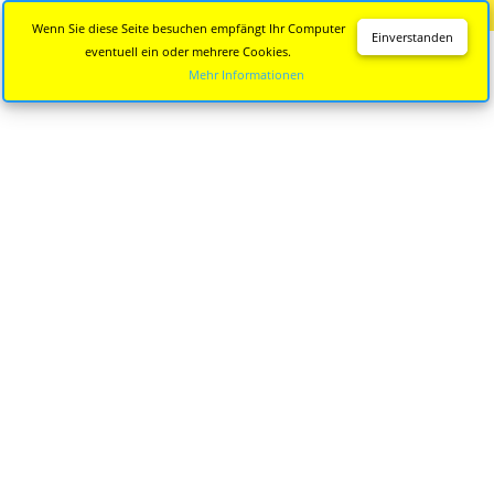
Diese Seite wird nicht mehr aktualisiert.
Zur neuen Seite
Wenn Sie diese Seite besuchen empfängt Ihr Computer
Einverstanden
eventuell ein oder mehrere Cookies.
Mehr Informationen