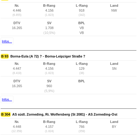
Nr.
B-Rang
L-Rang
Land
4.446
4.156
918
NW
(6.855)
(1.823)
(342)
DTV
SV
BPL
16.265
1.708
VB
(10,5%)
VB
Infos...
B 93
Borna-Eula (A 72) ? - Borna-Leipziger Straße ?
Nr.
B-Rang
L-Rang
Land
4.447
4.156
129
SN
(8.419)
(1.823)
(38)
DTV
SV
BPL
16.265
960
(5,9%)
Infos...
B 304
AS südl. Zorneding, Ri. Wolfersberg (St 2081) - AS Zorneding-Ost
Nr.
B-Rang
L-Rang
Land
4.448
4.157
766
BY
(12.359)
(1.824)
(359)