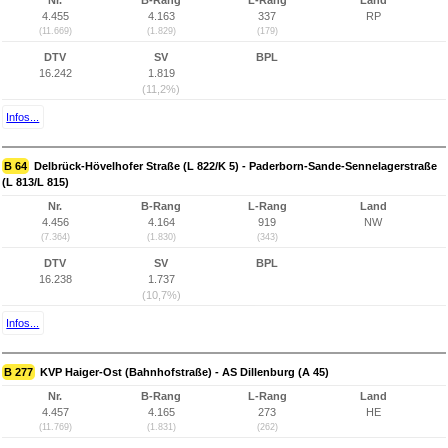
Nr.
B-Rang
L-Rang
Land
4.455
4.163
337
RP
(11.669)
(1.829)
(179)
DTV
SV
BPL
16.242
1.819
(11,2%)
Infos...
B 64
Delbrück-Hövelhofer Straße (L 822/K 5) - Paderborn-Sande-Sennelagerstraße
(L 813/L 815)
Nr.
B-Rang
L-Rang
Land
4.456
4.164
919
NW
(7.364)
(1.830)
(343)
DTV
SV
BPL
16.238
1.737
(10,7%)
Infos...
B 277
KVP Haiger-Ost (Bahnhofstraße) - AS Dillenburg (A 45)
Nr.
B-Rang
L-Rang
Land
4.457
4.165
273
HE
(11.769)
(1.831)
(262)