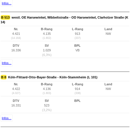
Infos...
B 513
westl. OE Harsewinkel, Wibbeltstraße - OD Harsewinkel, Clarholzer Straße (K
14)
Nr.
B-Rang
L-Rang
Land
4.421
4.135
913
NW
(14.164)
(1.802)
(337)
DTV
SV
BPL
16.336
1.029
VB
(6,3%)
Infos...
B 8
Köln-Flittard-Otto-Bayer-Straße - Köln-Stammheim (L 101)
Nr.
B-Rang
L-Rang
Land
4.422
4.136
914
NW
(4.027)
(1.803)
(338)
DTV
SV
BPL
16.331
523
(3,2%)
Infos...