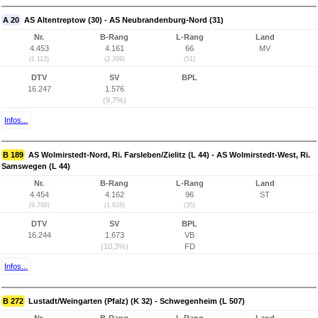
A 20
AS Altentreptow (30) - AS Neubrandenburg-Nord (31)
Nr.
B-Rang
L-Rang
Land
4.453
4.161
66
MV
(1.113)
(2.399)
(51)
DTV
SV
BPL
16.247
1.576
(9,7%)
Infos...
B 189
AS Wolmirstedt-Nord, Ri. Farsleben/Zielitz (L 44) - AS Wolmirstedt-West, Ri.
Samswegen (L 44)
Nr.
B-Rang
L-Rang
Land
4.454
4.162
96
ST
(9.788)
(1.828)
(35)
DTV
SV
BPL
16.244
1.673
VB
(10,3%)
FD
Infos...
B 272
Lustadt/Weingarten (Pfalz) (K 32) - Schwegenheim (L 507)