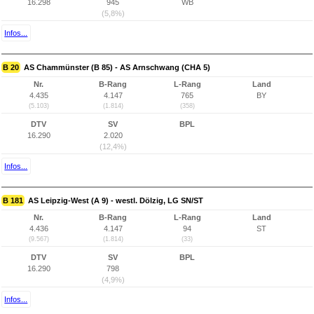
16.298
945
WB
(5,8%)
Infos...
B 20
AS Chammünster (B 85) - AS Arnschwang (CHA 5)
Nr.
B-Rang
L-Rang
Land
4.435
4.147
765
BY
(5.103)
(1.814)
(358)
DTV
SV
BPL
16.290
2.020
(12,4%)
Infos...
B 181
AS Leipzig-West (A 9) - westl. Dölzig, LG SN/ST
Nr.
B-Rang
L-Rang
Land
4.436
4.147
94
ST
(9.567)
(1.814)
(33)
DTV
SV
BPL
16.290
798
(4,9%)
Infos...