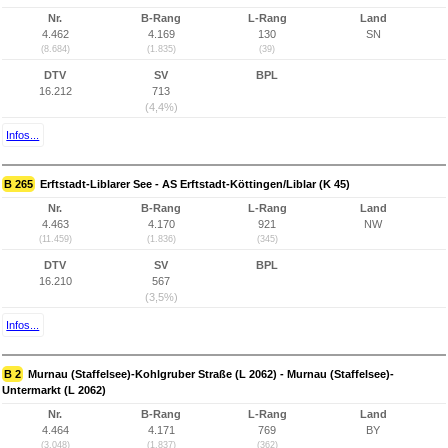
Nr.
B-Rang
L-Rang
Land
4.462
4.169
130
SN
(8.684)
(1.835)
(39)
DTV
SV
BPL
16.212
713
(4,4%)
Infos...
B 265
Erftstadt-Liblarer See - AS Erftstadt-Köttingen/Liblar (K 45)
Nr.
B-Rang
L-Rang
Land
4.463
4.170
921
NW
(11.459)
(1.836)
(345)
DTV
SV
BPL
16.210
567
(3,5%)
Infos...
B 2
Murnau (Staffelsee)-Kohlgruber Straße (L 2062) - Murnau (Staffelsee)-
Untermarkt (L 2062)
Nr.
B-Rang
L-Rang
Land
4.464
4.171
769
BY
(3.048)
(1.837)
(362)