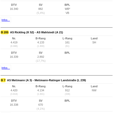
DTV
SV
BPL
16.340
882
WB*
(5,4%)
VB
Infos...
B 205
AS Rickling (K 52) - AS Wahlstedt (A 21)
Nr.
B-Rang
L-Rang
Land
4.419
4.133
161
SH
(9.996)
(1.800)
(61)
DTV
SV
BPL
16.339
2.892
(17,7%)
Infos...
B 7
AS Mettmann (A 3) - Mettmann-Ratinger Landstraße (L 239)
Nr.
B-Rang
L-Rang
Land
4.420
4.134
912
NW
(3.818)
(1.801)
(336)
DTV
SV
BPL
16.338
670
(4,1%)