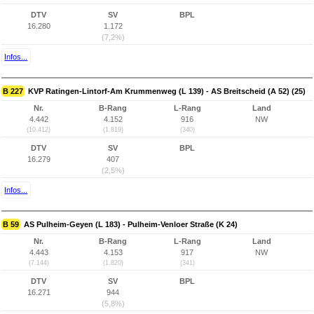
DTV
SV
BPL
16.280
1.172
(7,2%)
Infos...
B 227
KVP Ratingen-Lintorf-Am Krummenweg (L 139) - AS Breitscheid (A 52) (25)
Nr.
B-Rang
L-Rang
Land
4.442
4.152
916
NW
(10.412)
(1.819)
(340)
DTV
SV
BPL
16.279
407
(2,5%)
Infos...
B 59
AS Pulheim-Geyen (L 183) - Pulheim-Venloer Straße (K 24)
Nr.
B-Rang
L-Rang
Land
4.443
4.153
917
NW
(7.144)
(1.820)
(341)
DTV
SV
BPL
16.271
944
(5,8%)