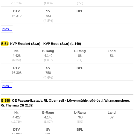
(13.766)
(1.806)
(355)
DTV
SV
BPL
16.312
783
(4,8%)
Infos...
B 51
KVP Ensdorf (Saar) - KVP Bous (Saar) (L 140)
Nr.
B-Rang
L-Rang
Land
4.426
4.140
86
SL
(6.650)
(1.807)
(14)
DTV
SV
BPL
16.308
750
(4,6%)
Infos...
B 388
OE Passau-Ilzstadt, Ri. Obernzell - Löwenmühle, süd-östl. Witzmannsberg,
Ri. Thyrnau (St 2132)
Nr.
B-Rang
L-Rang
Land
4.427
4.140
763
BY
(12.716)
(1.807)
(356)
DTV
SV
BPL