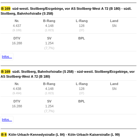
B 169
süd-westl. Stollberg/Erzgebirge, vor AS Stollberg-West A 72 (B 180) - südl.
Stollberg, Bahnhofstraße (S 258)
Nr.
B-Rang
L-Rang
Land
4.437
4.148
128
SN
(9.189)
(1.815)
(37)
DTV
SV
BPL
16.288
1.254
(7,7%)
Infos...
B 169
südl. Stollberg, Bahnhofstraße (S 258) - süd-westl. Stollberg/Erzgebirge, vor
AS Stollberg-West A 72 (B 180)
Nr.
B-Rang
L-Rang
Land
4.438
4.148
128
SN
(9.494)
(1.815)
(37)
DTV
SV
BPL
16.288
1.254
(7,7%)
Infos...
B 8
Köln-Urbach-Kennedystraße (L 84) - Köln-Urbach-Kaiserstraße (L 99)