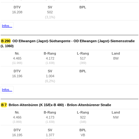
DTV
SV
BPL
16.208
502
(3,1%)
Infos...
B 290
OD Ellwangen (Jagst)-Südtangente - OD Ellwangen (Jagst)-Siemensstraße
(L 1060)
Nr.
B-Rang
L-Rang
Land
4.465
4.172
517
BW
(11.966)
(1.838)
(369)
DTV
SV
BPL
16.196
1.004
(6,2%)
Infos...
B 7
Brilon-Altenbüren (K 15/Ex-B 480) - Brilon-Altenbürener Straße
Nr.
B-Rang
L-Rang
Land
4.466
4.173
922
NW
(3.869)
(1.839)
(346)
DTV
SV
BPL
16.195
1.377
VB