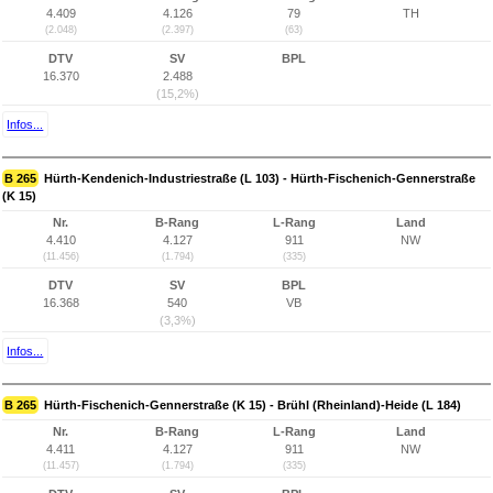
4.409
4.126
79
TH
(2.048)
(2.397)
(63)
DTV
SV
BPL
16.370
2.488
(15,2%)
Infos...
B 265
Hürth-Kendenich-Industriestraße (L 103) - Hürth-Fischenich-Gennerstraße
(K 15)
Nr.
B-Rang
L-Rang
Land
4.410
4.127
911
NW
(11.456)
(1.794)
(335)
DTV
SV
BPL
16.368
540
VB
(3,3%)
Infos...
B 265
Hürth-Fischenich-Gennerstraße (K 15) - Brühl (Rheinland)-Heide (L 184)
Nr.
B-Rang
L-Rang
Land
4.411
4.127
911
NW
(11.457)
(1.794)
(335)