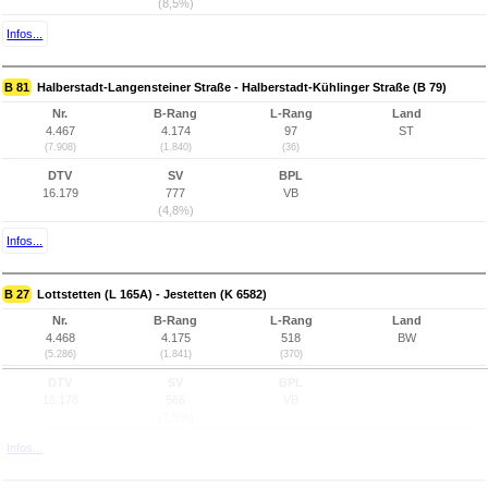
(8,5%)
Infos...
B 81
Halberstadt-Langensteiner Straße - Halberstadt-Kühlinger Straße (B 79)
Nr.
B-Rang
L-Rang
Land
4.467
4.174
97
ST
(7.908)
(1.840)
(36)
DTV
SV
BPL
16.179
777
VB
(4,8%)
Infos...
B 27
Lottstetten (L 165A) - Jestetten (K 6582)
Nr.
B-Rang
L-Rang
Land
4.468
4.175
518
BW
(5.286)
(1.841)
(370)
DTV
SV
BPL
16.178
566
VB
(3,5%)
Infos...