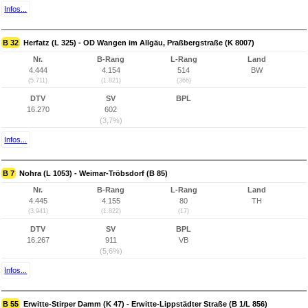
Infos...
B 32
Herfatz (L 325) - OD Wangen im Allgäu, Praßbergstraße (K 8007)
Nr.
B-Rang
L-Rang
Land
4.444
4.154
514
BW
(5.711)
(1.821)
(366)
DTV
SV
BPL
16.270
602
(3,7%)
Infos...
B 7
Nohra (L 1053) - Weimar-Tröbsdorf (B 85)
Nr.
B-Rang
L-Rang
Land
4.445
4.155
80
TH
(3.941)
(1.822)
(17)
DTV
SV
BPL
16.267
911
VB
(5,6%)
Infos...
B 55
Erwitte-Stirper Damm (K 47) - Erwitte-Lippstädter Straße (B 1/L 856)