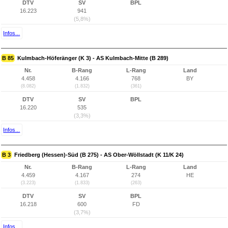
DTV
SV
BPL
16.223
941
(5,8%)
Infos...
B 85
Kulmbach-Höferänger (K 3) - AS Kulmbach-Mitte (B 289)
Nr.
B-Rang
L-Rang
Land
4.458
4.166
768
BY
(8.082)
(1.832)
(361)
DTV
SV
BPL
16.220
535
(3,3%)
Infos...
B 3
Friedberg (Hessen)-Süd (B 275) - AS Ober-Wöllstadt (K 11/K 24)
Nr.
B-Rang
L-Rang
Land
4.459
4.167
274
HE
(3.223)
(1.833)
(263)
DTV
SV
BPL
16.218
600
FD
(3,7%)
Infos...