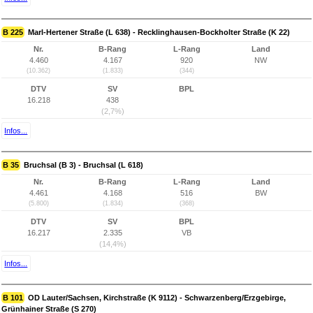
B 225
Marl-Hertener Straße (L 638) - Recklinghausen-Bockholter Straße (K 22)
Nr.
B-Rang
L-Rang
Land
4.460
4.167
920
NW
(10.362)
(1.833)
(344)
DTV
SV
BPL
16.218
438
(2,7%)
Infos...
B 35
Bruchsal (B 3) - Bruchsal (L 618)
Nr.
B-Rang
L-Rang
Land
4.461
4.168
516
BW
(5.800)
(1.834)
(368)
DTV
SV
BPL
16.217
2.335
VB
(14,4%)
Infos...
B 101
OD Lauter/Sachsen, Kirchstraße (K 9112) - Schwarzenberg/Erzgebirge,
Grünhainer Straße (S 270)