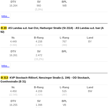
DTV
SV
BPL
16.264
960
WB
(5,9%)
Infos...
B 20
AS Landau a.d. Isar-Ost, Harburger Straße (St 2114) - AS Landau a.d. Isar (A
92)
Nr.
B-Rang
L-Rang
Land
4.449
4.158
767
BY
(5.093)
(1.825)
(360)
DTV
SV
BPL
16.261
2.472
(15,2%)
Infos...
B 313
KVP Stockach-Rißtorf, Nenzinger Straße (L 194) - OD Stockach,
Goethestraße (B 31)
Nr.
B-Rang
L-Rang
Land
4.450
4.159
515
BW
(12.545)
(1.826)
(367)
DTV
SV
BPL
16.255
1.398
VB