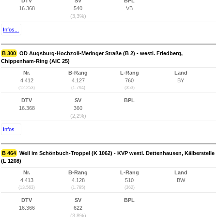
DTV
SV
BPL
16.368
540
VB
(3,3%)
Infos...
B 300
OD Augsburg-Hochzoll-Meringer Straße (B 2) - westl. Friedberg,
Chippenham-Ring (AIC 25)
Nr.
B-Rang
L-Rang
Land
4.412
4.127
760
BY
(12.253)
(1.794)
(353)
DTV
SV
BPL
16.368
360
(2,2%)
Infos...
B 464
Weil im Schönbuch-Troppel (K 1062) - KVP westl. Dettenhausen, Kälberstelle
(L 1208)
Nr.
B-Rang
L-Rang
Land
4.413
4.128
510
BW
(13.563)
(1.795)
(362)
DTV
SV
BPL
16.366
622
(3,8%)