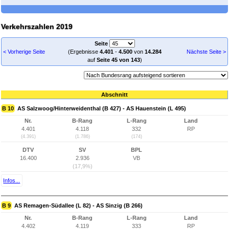
Verkehrszahlen 2019
Seite
< Vorherige Seite
(Ergebnisse
4.401
-
4.500
von
14.284
Nächste Seite >
auf
Seite 45 von 143
)
Abschnitt
B 10
AS Salzwoog/Hinterweidenthal (B 427) - AS Hauenstein (L 495)
Nr.
B-Rang
L-Rang
Land
4.401
4.118
332
RP
(4.391)
(1.786)
(174)
DTV
SV
BPL
16.400
2.936
VB
(17,9%)
Infos...
B 9
AS Remagen-Südallee (L 82) - AS Sinzig (B 266)
Nr.
B-Rang
L-Rang
Land
4.402
4.119
333
RP