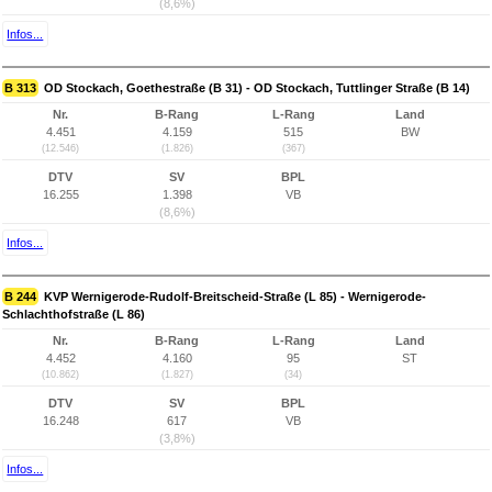
(8,6%)
Infos...
B 313
OD Stockach, Goethestraße (B 31) - OD Stockach, Tuttlinger Straße (B 14)
Nr.
B-Rang
L-Rang
Land
4.451
4.159
515
BW
(12.546)
(1.826)
(367)
DTV
SV
BPL
16.255
1.398
VB
(8,6%)
Infos...
B 244
KVP Wernigerode-Rudolf-Breitscheid-Straße (L 85) - Wernigerode-
Schlachthofstraße (L 86)
Nr.
B-Rang
L-Rang
Land
4.452
4.160
95
ST
(10.862)
(1.827)
(34)
DTV
SV
BPL
16.248
617
VB
(3,8%)
Infos...