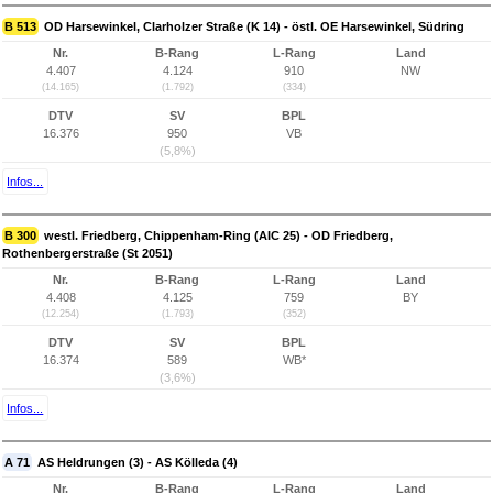
B 513
OD Harsewinkel, Clarholzer Straße (K 14) - östl. OE Harsewinkel, Südring
Nr.
B-Rang
L-Rang
Land
4.407
4.124
910
NW
(14.165)
(1.792)
(334)
DTV
SV
BPL
16.376
950
VB
(5,8%)
Infos...
B 300
westl. Friedberg, Chippenham-Ring (AIC 25) - OD Friedberg,
Rothenbergerstraße (St 2051)
Nr.
B-Rang
L-Rang
Land
4.408
4.125
759
BY
(12.254)
(1.793)
(352)
DTV
SV
BPL
16.374
589
WB*
(3,6%)
Infos...
A 71
AS Heldrungen (3) - AS Kölleda (4)
Nr.
B-Rang
L-Rang
Land