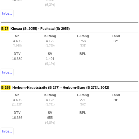
(6,3%)
Infos...
B 17
Kinsau (St 2055) - Fuchstal (St 2055)
Nr.
B-Rang
L-Rang
Land
4.405
4.122
758
BY
(4.938)
(1.790)
(351)
DTV
SV
BPL
16.389
1.491
(9,1%)
Infos...
B 255
Herborn-Hauptstraße (B 277) - Herborn-Burg (B 277/L 3042)
Nr.
B-Rang
L-Rang
Land
4.406
4.123
271
HE
(11.227)
(1.791)
(260)
DTV
SV
BPL
16.386
655
(4,0%)
Infos...