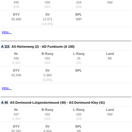
435
430
154
NW
(100)
(421)
(153)
DTV
SV
BPL
82.680
12.071
WB*
(14,6%)
Infos...
A 115
AS Hüttenweg (2) - AD Funkturm (A 100)
Nr.
B-Rang
L-Rang
Land
436
431
25
BE
(2.421)
(422)
(25)
DTV
SV
BPL
82.596
5.369
(6,5%)
Infos...
A 40
AS Dortmund-Lütgendortmund (40) - AS Dortmund-Kley (41)
Nr.
B-Rang
L-Rang
Land
437
432
155
NW
(1.491)
(423)
(154)
DTV
SV
BPL
82.582
6.854
VB