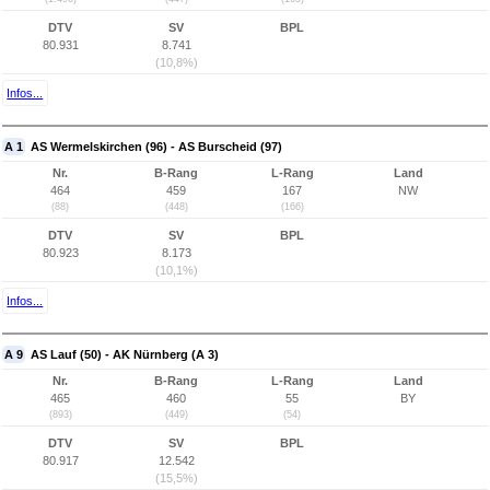
DTV
SV
BPL
80.931
8.741
(10,8%)
Infos...
A 1
AS Wermelskirchen (96) - AS Burscheid (97)
Nr.
B-Rang
L-Rang
Land
464
459
167
NW
(88)
(448)
(166)
DTV
SV
BPL
80.923
8.173
(10,1%)
Infos...
A 9
AS Lauf (50) - AK Nürnberg (A 3)
Nr.
B-Rang
L-Rang
Land
465
460
55
BY
(893)
(449)
(54)
DTV
SV
BPL
80.917
12.542
(15,5%)