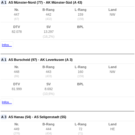
A 1
AS Münster-Nord (77) - AK Münster-Süd (A 43)
Nr.
B-Rang
L-Rang
Land
447
442
159
NW
(67)
(432)
(158)
DTV
SV
BPL
82.078
13.297
(16,2%)
Infos...
A 1
AS Burscheid (97) - AK Leverkusen (A 3)
Nr.
B-Rang
L-Rang
Land
448
443
160
NW
(89)
(433)
(159)
DTV
SV
BPL
81.999
8.692
(10,6%)
Infos...
A 3
AS Hanau (54) - AS Seligenstadt (55)
Nr.
B-Rang
L-Rang
Land
449
444
72
HE
(276)
(434)
(71)