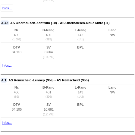
Infos...
A 42
AS Oberhausen-Zentrum (10) - AS Oberhausen-Neue Mitte (11)
Nr.
B-Rang
L-Rang
Land
405
400
142
NW
(1.503)
(395)
(141)
DTV
SV
BPL
84.118
8.664
(10,3%)
Infos...
A 1
AS Remscheid-Lennep (95a) - AS Remscheid (95b)
Nr.
B-Rang
L-Rang
Land
406
401
143
NW
(86)
(396)
(142)
DTV
SV
BPL
84.105
10.681
(12,7%)
Infos...