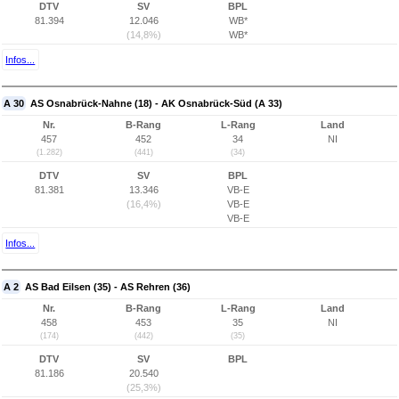
DTV
SV
BPL
81.394
12.046
WB*
(14,8%)
WB*
Infos...
A 30
AS Osnabrück-Nahne (18) - AK Osnabrück-Süd (A 33)
Nr.
B-Rang
L-Rang
Land
457
452
34
NI
(1.282)
(441)
(34)
DTV
SV
BPL
81.381
13.346
VB-E
(16,4%)
VB-E
VB-E
Infos...
A 2
AS Bad Eilsen (35) - AS Rehren (36)
Nr.
B-Rang
L-Rang
Land
458
453
35
NI
(174)
(442)
(35)
DTV
SV
BPL
81.186
20.540
(25,3%)