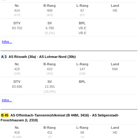
Nr.
B-Rang
L-Rang
Land
414
409
67
HE
(473)
(403)
(67)
DTV
SV
BPL
83.702
6.780
VB-E
(8,1%)
VB-E
Infos...
A 3
AS Rösrath (30a) - AS Lohmar-Nord (30b)
Nr.
B-Rang
L-Rang
Land
415
410
147
NW
(248)
(404)
(146)
DTV
SV
BPL
83.696
13.391
(16,0%)
Infos...
B 45
AS Offenbach-Tannenmühlkreisel (B 448/L 3416) - AS Seligenstadt-
Froschhausen (L 2310)
Nr.
B-Rang
L-Rang
Land
416
411
68
HE
(6.248)
(7)
(1)