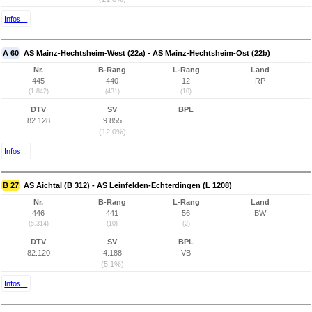
Infos...
A 60
AS Mainz-Hechtsheim-West (22a) - AS Mainz-Hechtsheim-Ost (22b)
Nr.
B-Rang
L-Rang
Land
445
440
12
RP
(1.842)
(431)
(10)
DTV
SV
BPL
82.128
9.855
(12,0%)
Infos...
B 27
AS Aichtal (B 312) - AS Leinfelden-Echterdingen (L 1208)
Nr.
B-Rang
L-Rang
Land
446
441
56
BW
(5.314)
(10)
(2)
DTV
SV
BPL
82.120
4.188
VB
(5,1%)
Infos...