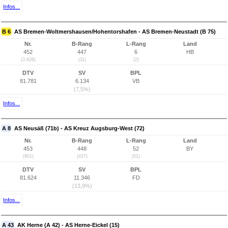
Infos...
B 6
AS Bremen-Woltmershausen/Hohentorshafen - AS Bremen-Neustadt (B 75)
Nr.
B-Rang
L-Rang
Land
452
447
6
HB
(3.626)
(11)
(2)
DTV
SV
BPL
81.781
6.134
VB
(7,5%)
Infos...
A 8
AS Neusäß (71b) - AS Kreuz Augsburg-West (72)
Nr.
B-Rang
L-Rang
Land
453
448
52
BY
(801)
(437)
(51)
DTV
SV
BPL
81.624
11.346
FD
(13,9%)
Infos...
A 43
AK Herne (A 42) - AS Herne-Eickel (15)