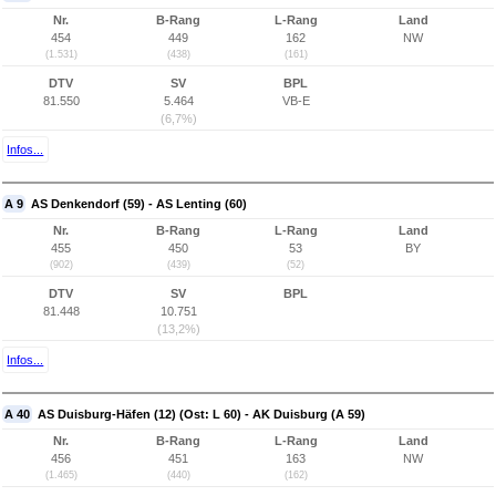
Nr.
B-Rang
L-Rang
Land
454
449
162
NW
(1.531)
(438)
(161)
DTV
SV
BPL
81.550
5.464
VB-E
(6,7%)
Infos...
A 9
AS Denkendorf (59) - AS Lenting (60)
Nr.
B-Rang
L-Rang
Land
455
450
53
BY
(902)
(439)
(52)
DTV
SV
BPL
81.448
10.751
(13,2%)
Infos...
A 40
AS Duisburg-Häfen (12) (Ost: L 60) - AK Duisburg (A 59)
Nr.
B-Rang
L-Rang
Land
456
451
163
NW
(1.465)
(440)
(162)