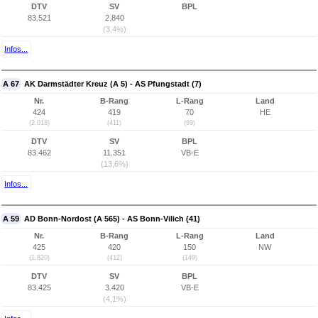
DTV
SV
BPL
83.521
2.840
(3,4%)
Infos...
A 67
AK Darmstädter Kreuz (A 5) - AS Pfungstadt (7)
Nr.
B-Rang
L-Rang
Land
424
419
70
HE
(2.018)
(411)
(69)
DTV
SV
BPL
83.462
11.351
VB-E
(13,6%)
Infos...
A 59
AD Bonn-Nordost (A 565) - AS Bonn-Vilich (41)
Nr.
B-Rang
L-Rang
Land
425
420
150
NW
(1.820)
(412)
(149)
DTV
SV
BPL
83.425
3.420
VB-E
(4,1%)