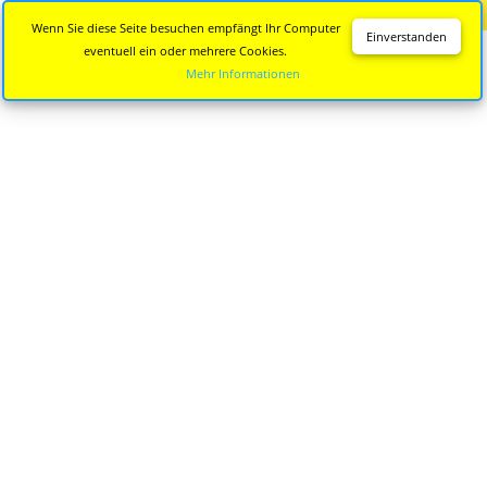
Diese Seite wird nicht mehr aktualisiert.
Zur neuen Seite
Wenn Sie diese Seite besuchen empfängt Ihr Computer
Einverstanden
eventuell ein oder mehrere Cookies.
Mehr Informationen