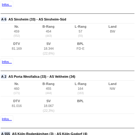
Infos...
A 6
AS Sinsheim (33) - AS Sinsheim-Süd
Nr.
B-Rang
L-Rang
Land
459
454
57
BW
(552)
(443)
(55)
DTV
SV
BPL
81.169
18.344
FD-E
(22,6%)
Infos...
A 2
AS Porta Westfalica (33) - AS Veltheim (34)
Nr.
B-Rang
L-Rang
Land
460
455
164
NW
(171)
(444)
(163)
DTV
SV
BPL
81.016
18.067
(22,3%)
Infos...
A 555
AS Köln-Rodenkirchen (3) - AS Köln-Godorf (4)