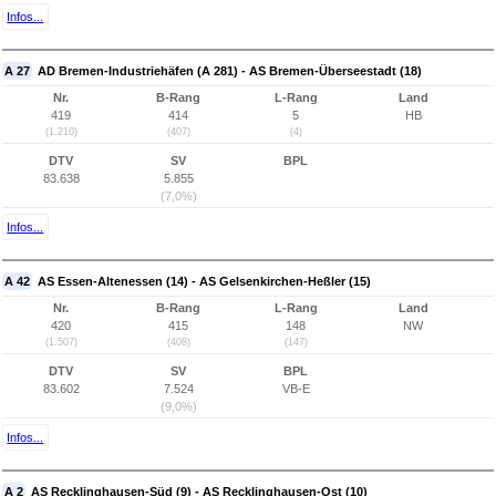
Infos...
A 27
AD Bremen-Industriehäfen (A 281) - AS Bremen-Überseestadt (18)
Nr.
B-Rang
L-Rang
Land
419
414
5
HB
(1.210)
(407)
(4)
DTV
SV
BPL
83.638
5.855
(7,0%)
Infos...
A 42
AS Essen-Altenessen (14) - AS Gelsenkirchen-Heßler (15)
Nr.
B-Rang
L-Rang
Land
420
415
148
NW
(1.507)
(408)
(147)
DTV
SV
BPL
83.602
7.524
VB-E
(9,0%)
Infos...
A 2
AS Recklinghausen-Süd (9) - AS Recklinghausen-Ost (10)