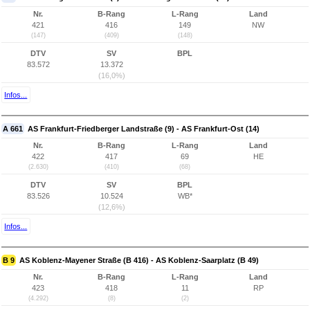
Nr.
B-Rang
L-Rang
Land
421
416
149
NW
(147)
(409)
(148)
DTV
SV
BPL
83.572
13.372
(16,0%)
Infos...
A 661
AS Frankfurt-Friedberger Landstraße (9) - AS Frankfurt-Ost (14)
Nr.
B-Rang
L-Rang
Land
422
417
69
HE
(2.630)
(410)
(68)
DTV
SV
BPL
83.526
10.524
WB*
(12,6%)
Infos...
B 9
AS Koblenz-Mayener Straße (B 416) - AS Koblenz-Saarplatz (B 49)
Nr.
B-Rang
L-Rang
Land
423
418
11
RP
(4.292)
(8)
(2)