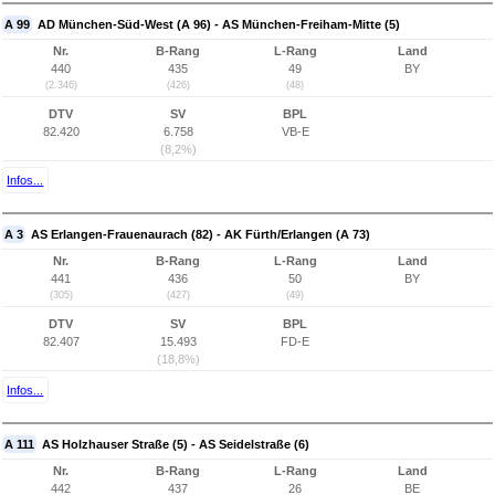
A 99
AD München-Süd-West (A 96) - AS München-Freiham-Mitte (5)
Nr.
B-Rang
L-Rang
Land
440
435
49
BY
(2.346)
(426)
(48)
DTV
SV
BPL
82.420
6.758
VB-E
(8,2%)
Infos...
A 3
AS Erlangen-Frauenaurach (82) - AK Fürth/Erlangen (A 73)
Nr.
B-Rang
L-Rang
Land
441
436
50
BY
(305)
(427)
(49)
DTV
SV
BPL
82.407
15.493
FD-E
(18,8%)
Infos...
A 111
AS Holzhauser Straße (5) - AS Seidelstraße (6)
Nr.
B-Rang
L-Rang
Land
442
437
26
BE