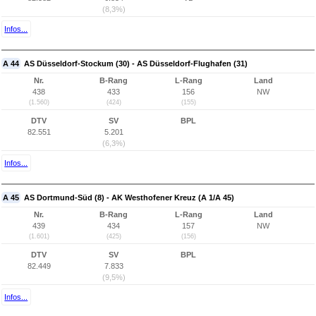
(8,3%)
Infos...
A 44
AS Düsseldorf-Stockum (30) - AS Düsseldorf-Flughafen (31)
Nr.
B-Rang
L-Rang
Land
438
433
156
NW
(1.560)
(424)
(155)
DTV
SV
BPL
82.551
5.201
(6,3%)
Infos...
A 45
AS Dortmund-Süd (8) - AK Westhofener Kreuz (A 1/A 45)
Nr.
B-Rang
L-Rang
Land
439
434
157
NW
(1.601)
(425)
(156)
DTV
SV
BPL
82.449
7.833
(9,5%)
Infos...