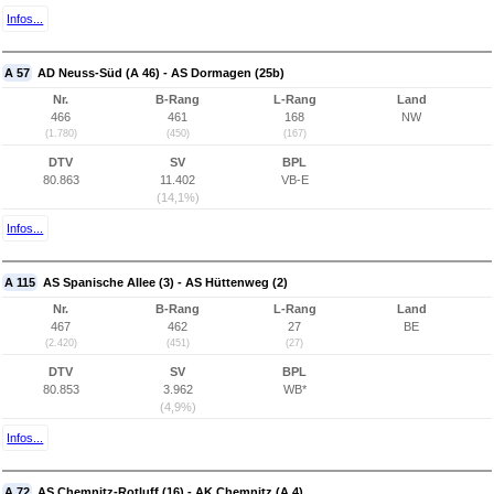
Infos...
A 57
AD Neuss-Süd (A 46) - AS Dormagen (25b)
Nr.
B-Rang
L-Rang
Land
466
461
168
NW
(1.780)
(450)
(167)
DTV
SV
BPL
80.863
11.402
VB-E
(14,1%)
Infos...
A 115
AS Spanische Allee (3) - AS Hüttenweg (2)
Nr.
B-Rang
L-Rang
Land
467
462
27
BE
(2.420)
(451)
(27)
DTV
SV
BPL
80.853
3.962
WB*
(4,9%)
Infos...
A 72
AS Chemnitz-Rotluff (16) - AK Chemnitz (A 4)