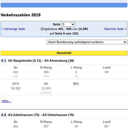
Verkehrszahlen 2019
Seite
< Vorherige Seite
(Ergebnisse
401
-
500
von
14.284
Nächste Seite >
auf
Seite 5 von 143
)
Abschnitt
A 1
AK Bargteheide (A 21) - AS Ahrensburg (28)
Nr.
B-Rang
L-Rang
Land
401
396
6
SH
(21)
(391)
(4)
DTV
SV
BPL
84.382
12.404
(14,7%)
Infos...
A 8
AS Adelzhausen (75) - AS Odelzhausen (76)
Nr.
B-Rang
L-Rang
Land
402
397
44
BY