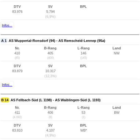
DTV
SV
BPL
83.976
5.794
(6,9%)
Infos...
A 1
AS Wuppertal-Ronsdorf (94) - AS Remscheid-Lennep (95a)
Nr.
B-Rang
L-Rang
Land
410
405
146
NW
(85)
(400)
(145)
DTV
SV
BPL
83.879
10.317
(12,3%)
Infos...
B 14
AS Fellbach-Süd (L 1198) - AS Waiblingen-Süd (L 1193)
Nr.
B-Rang
L-Rang
Land
411
406
53
BW
(4.692)
(6)
(1)
DTV
SV
BPL
83.810
4.107
WB*
(4,9%)