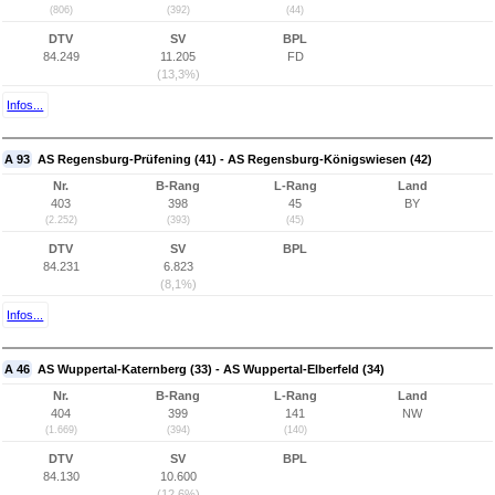
(806)
(392)
(44)
DTV
SV
BPL
84.249
11.205
FD
(13,3%)
Infos...
A 93
AS Regensburg-Prüfening (41) - AS Regensburg-Königswiesen (42)
Nr.
B-Rang
L-Rang
Land
403
398
45
BY
(2.252)
(393)
(45)
DTV
SV
BPL
84.231
6.823
(8,1%)
Infos...
A 46
AS Wuppertal-Katernberg (33) - AS Wuppertal-Elberfeld (34)
Nr.
B-Rang
L-Rang
Land
404
399
141
NW
(1.669)
(394)
(140)
DTV
SV
BPL
84.130
10.600
(12,6%)