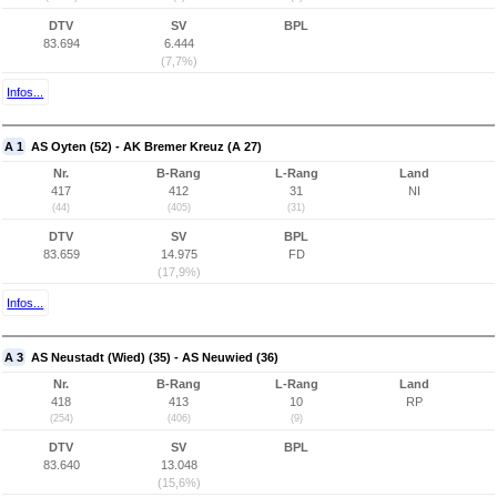
DTV
SV
BPL
83.694
6.444
(7,7%)
Infos...
A 1
AS Oyten (52) - AK Bremer Kreuz (A 27)
Nr.
B-Rang
L-Rang
Land
417
412
31
NI
(44)
(405)
(31)
DTV
SV
BPL
83.659
14.975
FD
(17,9%)
Infos...
A 3
AS Neustadt (Wied) (35) - AS Neuwied (36)
Nr.
B-Rang
L-Rang
Land
418
413
10
RP
(254)
(406)
(9)
DTV
SV
BPL
83.640
13.048
(15,6%)