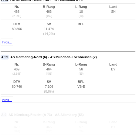
Nr.
B-Rang
L-Rang
Land
468
463
10
SN
(2.093)
(452)
(10)
DTV
SV
BPL
80.806
11.474
(14,2%)
Infos...
A 99
AS Germering-Nord (6) - AS München-Lochhausen (7)
Nr.
B-Rang
L-Rang
Land
469
464
56
BY
(2.348)
(453)
(55)
DTV
SV
BPL
80.746
7.106
VB-E
(8,8%)
Infos...
A 9
AD Nürnberg/Feucht (A 73) - AS Allersberg (55)
Nr.
B-Rang
L-Rang
Land
470
465
57
BY
(897)
(454)
(56)