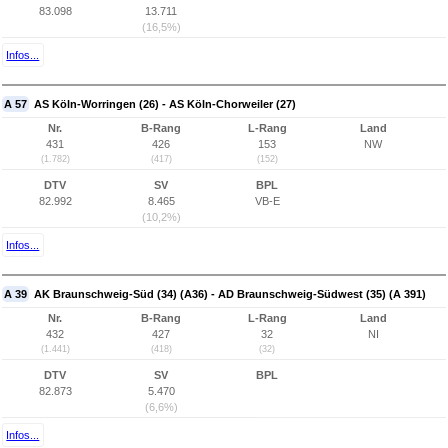
83.098
13.711
(16,5%)
Infos...
A 57
AS Köln-Worringen (26) - AS Köln-Chorweiler (27)
Nr.
B-Rang
L-Rang
Land
431
426
153
NW
(1.782)
(417)
(152)
DTV
SV
BPL
82.992
8.465
VB-E
(10,2%)
Infos...
A 39
AK Braunschweig-Süd (34) (A36) - AD Braunschweig-Südwest (35) (A 391)
Nr.
B-Rang
L-Rang
Land
432
427
32
NI
(1.441)
(418)
(32)
DTV
SV
BPL
82.873
5.470
(6,6%)
Infos...