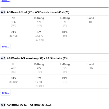
Infos...
A 7
AS Kassel-Nord (77) - AS Dreieck Kassel-Ost (78)
Nr.
B-Rang
L-Rang
Land
426
421
71
HE
(672)
(413)
(70)
DTV
SV
BPL
83.406
14.679
WB
(17,6%)
Infos...
A 6
AS Wiesloch/Rauenberg (32) - AS Sinsheim (33)
Nr.
B-Rang
L-Rang
Land
427
422
55
BW
(551)
(414)
(54)
DTV
SV
BPL
83.372
17.508
FD-E
(21,0%)
Infos...
A 1
AD Erfttal (A 61) - AS Erftstadt (108)