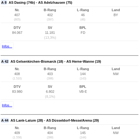
A 8
AS Dasing (74b) - AS Adelzhausen (75)
Nr.
B-Rang
L-Rang
Land
407
402
46
BY
(805)
(397)
(46)
DTV
SV
BPL
84.067
11.181
FD
(13,3%)
Infos...
A 42
AS Gelsenkirchen-Bismarck (18) - AS Herne-Wanne (19)
Nr.
B-Rang
L-Rang
Land
408
403
144
NW
(1.510)
(398)
(143)
DTV
SV
BPL
83.980
6.802
VB-E
(8,1%)
Infos...
A 44
AS Lank-Latum (28) - AS Düsseldorf-Messe/Arena (29)
Nr.
B-Rang
L-Rang
Land
409
404
145
NW
(1.558)
(399)
(144)