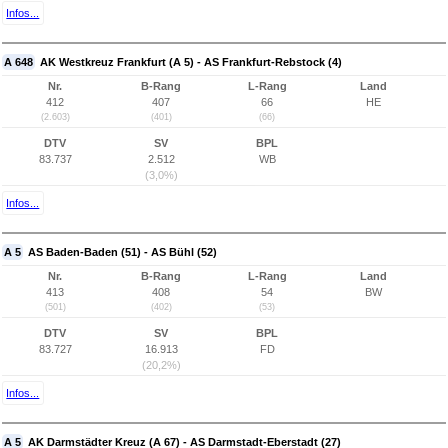
Infos...
A 648
AK Westkreuz Frankfurt (A 5) - AS Frankfurt-Rebstock (4)
Nr.
B-Rang
L-Rang
Land
412
407
66
HE
(2.603)
(401)
(66)
DTV
SV
BPL
83.737
2.512
WB
(3,0%)
Infos...
A 5
AS Baden-Baden (51) - AS Bühl (52)
Nr.
B-Rang
L-Rang
Land
413
408
54
BW
(501)
(402)
(53)
DTV
SV
BPL
83.727
16.913
FD
(20,2%)
Infos...
A 5
AK Darmstädter Kreuz (A 67) - AS Darmstadt-Eberstadt (27)