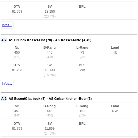
DTV
SV
BPL
81.839
19.150
(23,4%)
Infos...
A 7
AS Dreieck Kassel-Ost (78) - AK Kassel-Mitte (A 49)
Nr.
B-Rang
L-Rang
Land
450
445
73
HE
(673)
(435)
(72)
DTV
SV
BPL
81.798
15.133
WB
(18,5%)
Infos...
A 2
AS Essen/Gladbeck (5) - AS Gelsenkirchen-Buer (6)
Nr.
B-Rang
L-Rang
Land
451
446
161
NW
(143)
(436)
(160)
DTV
SV
BPL
81.783
11.859
(14,5%)