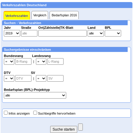
Verkehrszahlen Deutschland
Vergleich
Bedarfsplan 2016
Verkehrszahlen
Suchen - Verkehszahlen
Jahr
Straße
Ort|Zählstelle|TK-Blatt
Land
BPL
Suchergebnisse einschränken
Bundesrang Landesrang
|
DTV SV
|
Bedarfsplan (BPL)-Projekttyp
Infos anzeigen
Suchbegriffe hervorheben