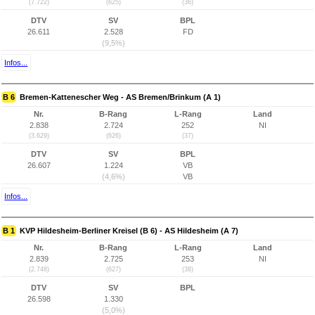
(7.722)
(625)
(36)
DTV
SV
BPL
26.611
2.528
FD
(9,5%)
Infos...
B 6
Bremen-Kattenescher Weg - AS Bremen/Brinkum (A 1)
Nr.
B-Rang
L-Rang
Land
2.838
2.724
252
NI
(3.629)
(626)
(37)
DTV
SV
BPL
26.607
1.224
VB
(4,6%)
VB
Infos...
B 1
KVP Hildesheim-Berliner Kreisel (B 6) - AS Hildesheim (A 7)
Nr.
B-Rang
L-Rang
Land
2.839
2.725
253
NI
(2.748)
(627)
(38)
DTV
SV
BPL
26.598
1.330
(5,0%)