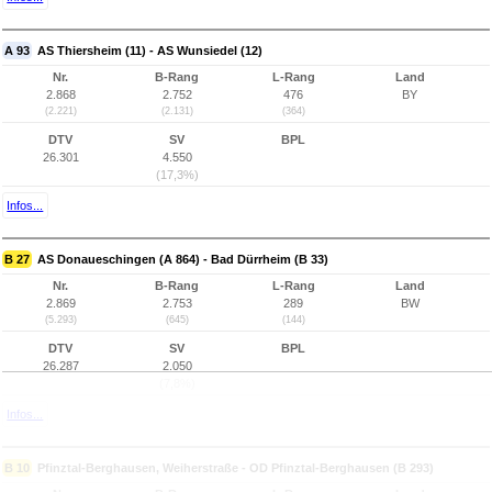
A 93
AS Thiersheim (11) - AS Wunsiedel (12)
Nr.
B-Rang
L-Rang
Land
2.868
2.752
476
BY
(2.221)
(2.131)
(364)
DTV
SV
BPL
26.301
4.550
(17,3%)
Infos...
B 27
AS Donaueschingen (A 864) - Bad Dürrheim (B 33)
Nr.
B-Rang
L-Rang
Land
2.869
2.753
289
BW
(5.293)
(645)
(144)
DTV
SV
BPL
26.287
2.050
(7,8%)
Infos...
B 10
Pfinztal-Berghausen, Weiherstraße - OD Pfinztal-Berghausen (B 293)