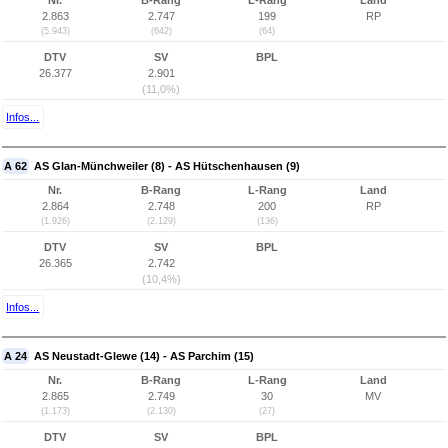
Nr.
B-Rang
L-Rang
Land
2.863
2.747
199
RP
(5.943)
(642)
(64)
DTV
SV
BPL
26.377
2.901
(11,0%)
Infos...
A 62
AS Glan-Münchweiler (8) - AS Hütschenhausen (9)
Nr.
B-Rang
L-Rang
Land
2.864
2.748
200
RP
(1.926)
(2.129)
(136)
DTV
SV
BPL
26.365
2.742
(10,4%)
Infos...
A 24
AS Neustadt-Glewe (14) - AS Parchim (15)
Nr.
B-Rang
L-Rang
Land
2.865
2.749
30
MV
(1.173)
(2.130)
(27)
DTV
SV
BPL