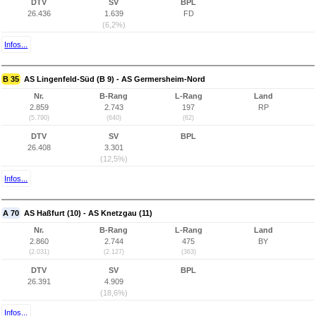
DTV
SV
BPL
26.436
1.639
FD
(6,2%)
Infos...
B 35
AS Lingenfeld-Süd (B 9) - AS Germersheim-Nord
Nr.
B-Rang
L-Rang
Land
2.859
2.743
197
RP
(5.790)
(640)
(62)
DTV
SV
BPL
26.408
3.301
(12,5%)
Infos...
A 70
AS Haßfurt (10) - AS Knetzgau (11)
Nr.
B-Rang
L-Rang
Land
2.860
2.744
475
BY
(2.031)
(2.127)
(363)
DTV
SV
BPL
26.391
4.909
(18,6%)
Infos...