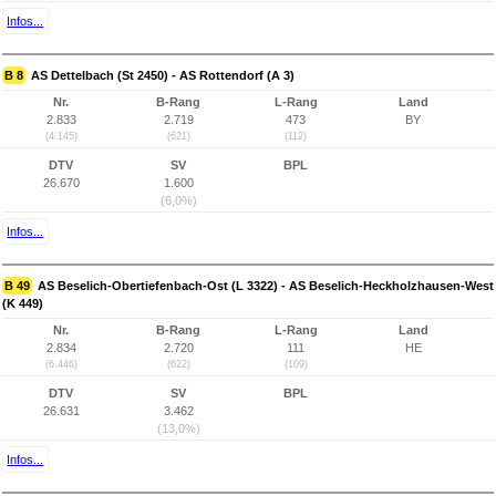
Infos...
B 8
AS Dettelbach (St 2450) - AS Rottendorf (A 3)
Nr.
B-Rang
L-Rang
Land
2.833
2.719
473
BY
(4.145)
(621)
(112)
DTV
SV
BPL
26.670
1.600
(6,0%)
Infos...
B 49
AS Beselich-Obertiefenbach-Ost (L 3322) - AS Beselich-Heckholzhausen-West
(K 449)
Nr.
B-Rang
L-Rang
Land
2.834
2.720
111
HE
(6.446)
(622)
(109)
DTV
SV
BPL
26.631
3.462
(13,0%)
Infos...