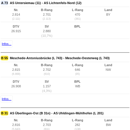
A 73
AS Untersiemau (11) - AS Lichtenfels-Nord (12)
Nr.
B-Rang
L-Rang
Land
2.814
2.701
470
BY
(2.111)
(2.113)
(361)
DTV
SV
BPL
26.915
2.880
(10,7%)
Infos...
B 55
Meschede-Antoniusbrücke (L 743) - Meschede-Oesterweg (L 743)
Nr.
B-Rang
L-Rang
Land
2.815
2.702
646
NW
(6.868)
(610)
(95)
DTV
SV
BPL
26.908
1.157
WB
(4,3%)
Infos...
B 31
AS Überlingen-Ost (B 31n) - AS Uhldingen-Mühlhofen (L 201)
Nr.
B-Rang
L-Rang
Land
2.816
2.703
282
BW
(5.643)
(611)
(138)