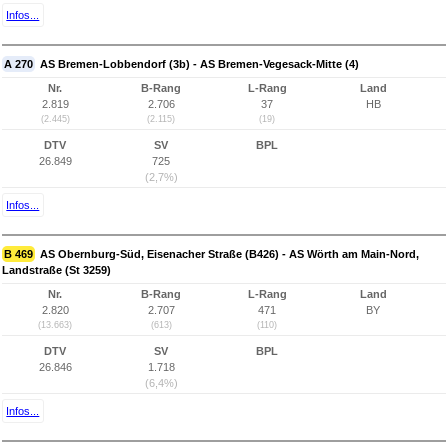
Infos...
A 270
AS Bremen-Lobbendorf (3b) - AS Bremen-Vegesack-Mitte (4)
Nr.
B-Rang
L-Rang
Land
2.819
2.706
37
HB
(2.445)
(2.115)
(19)
DTV
SV
BPL
26.849
725
(2,7%)
Infos...
B 469
AS Obernburg-Süd, Eisenacher Straße (B426) - AS Wörth am Main-Nord,
Landstraße (St 3259)
Nr.
B-Rang
L-Rang
Land
2.820
2.707
471
BY
(13.663)
(613)
(110)
DTV
SV
BPL
26.846
1.718
(6,4%)
Infos...