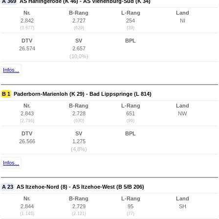
A 369
AS Harlingerode (K 46) - AS Vienenburg-Süd (K 34)
Nr.
B-Rang
L-Rang
Land
2.842
2.727
254
NI
(3.677)
(629)
(39)
DTV
SV
BPL
26.574
2.657
(10,0%)
Infos...
B 1
Paderborn-Marienloh (K 29) - Bad Lippspringe (L 814)
Nr.
B-Rang
L-Rang
Land
2.843
2.728
651
NW
(2.716)
(630)
(99)
DTV
SV
BPL
26.566
1.275
(4,8%)
Infos...
A 23
AS Itzehoe-Nord (8) - AS Itzehoe-West (B 5/B 206)
Nr.
B-Rang
L-Rang
Land
2.844
2.729
95
SH
(1.145)
(2.121)
(77)