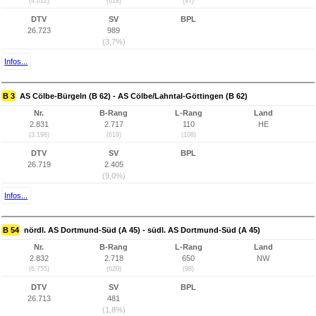
(4.012)
(618)
(97)
DTV
SV
BPL
26.723
989
(3,7%)
Infos...
B 3
AS Cölbe-Bürgeln (B 62) - AS Cölbe/Lahntal-Göttingen (B 62)
Nr.
B-Rang
L-Rang
Land
2.831
2.717
110
HE
(3.198)
(619)
(108)
DTV
SV
BPL
26.719
2.405
(9,0%)
Infos...
B 54
nördl. AS Dortmund-Süd (A 45) - südl. AS Dortmund-Süd (A 45)
Nr.
B-Rang
L-Rang
Land
2.832
2.718
650
NW
(6.755)
(620)
(98)
DTV
SV
BPL
26.713
481
(1,8%)