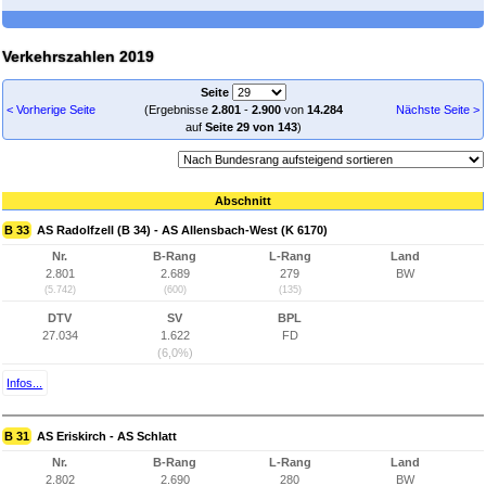
Verkehrszahlen 2019
Seite
< Vorherige Seite
(Ergebnisse
2.801
-
2.900
von
14.284
Nächste Seite >
auf
Seite 29 von 143
)
Abschnitt
B 33
AS Radolfzell (B 34) - AS Allensbach-West (K 6170)
Nr.
B-Rang
L-Rang
Land
2.801
2.689
279
BW
(5.742)
(600)
(135)
DTV
SV
BPL
27.034
1.622
FD
(6,0%)
Infos...
B 31
AS Eriskirch - AS Schlatt
Nr.
B-Rang
L-Rang
Land
2.802
2.690
280
BW