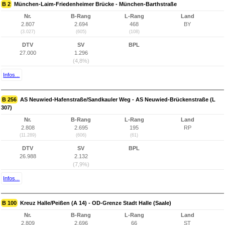
B 2
München-Laim-Friedenheimer Brücke - München-Barthstraße
Nr.
B-Rang
L-Rang
Land
2.807
2.694
468
BY
(3.027)
(605)
(108)
DTV
SV
BPL
27.000
1.296
(4,8%)
Infos...
B 256
AS Neuwied-Hafenstraße/Sandkauler Weg - AS Neuwied-Brückenstraße (L
307)
Nr.
B-Rang
L-Rang
Land
2.808
2.695
195
RP
(11.289)
(606)
(61)
DTV
SV
BPL
26.988
2.132
(7,9%)
Infos...
B 100
Kreuz Halle/Peißen (A 14) - OD-Grenze Stadt Halle (Saale)
Nr.
B-Rang
L-Rang
Land
2.809
2.696
66
ST