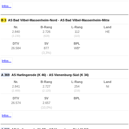
Infos...
B 3
AS Bad Vilbel-Massenheim-Nord - AS Bad Vilbel-Massenheim-Mitte
Nr.
B-Rang
L-Rang
Land
2.840
2.726
112
HE
(3.230)
(628)
(110)
DTV
SV
BPL
26.584
877
WB*
(3,3%)
Infos...
A 369
AS Harlingerode (K 46) - AS Vienenburg-Süd (K 34)
Nr.
B-Rang
L-Rang
Land
2.841
2.727
254
NI
(2.469)
(2.120)
(216)
DTV
SV
BPL
26.574
2.657
(10,0%)
Infos...