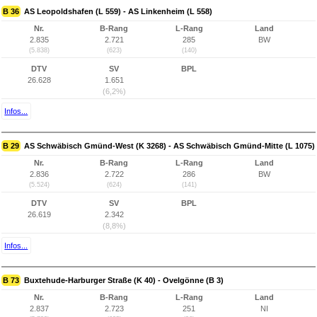
B 36
AS Leopoldshafen (L 559) - AS Linkenheim (L 558)
Nr.
B-Rang
L-Rang
Land
2.835
2.721
285
BW
(5.838)
(623)
(140)
DTV
SV
BPL
26.628
1.651
(6,2%)
Infos...
B 29
AS Schwäbisch Gmünd-West (K 3268) - AS Schwäbisch Gmünd-Mitte (L 1075)
Nr.
B-Rang
L-Rang
Land
2.836
2.722
286
BW
(5.524)
(624)
(141)
DTV
SV
BPL
26.619
2.342
(8,8%)
Infos...
B 73
Buxtehude-Harburger Straße (K 40) - Ovelgönne (B 3)
Nr.
B-Rang
L-Rang
Land
2.837
2.723
251
NI