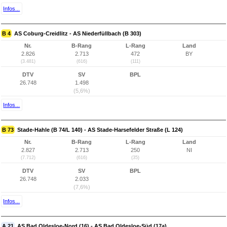
Infos...
B 4
AS Coburg-Creidlitz - AS Niederfüllbach (B 303)
Nr.
B-Rang
L-Rang
Land
2.826
2.713
472
BY
(3.481)
(616)
(111)
DTV
SV
BPL
26.748
1.498
(5,6%)
Infos...
B 73
Stade-Hahle (B 74/L 140) - AS Stade-Harsefelder Straße (L 124)
Nr.
B-Rang
L-Rang
Land
2.827
2.713
250
NI
(7.712)
(616)
(35)
DTV
SV
BPL
26.748
2.033
(7,6%)
Infos...
A 21
AS Bad Oldesloe-Nord (16) - AS Bad Oldesloe-Süd (17a)