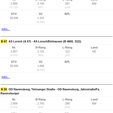
2.856
2.740
287
BW
(12.125)
(637)
(142)
DTV
SV
BPL
26.446
1.322
(5,0%)
Infos...
B 47
AS Lorsch (A 67) - AS Lorsch/Einhausen (B 460/L 3111)
Nr.
B-Rang
L-Rang
Land
2.857
2.741
113
HE
(6.320)
(638)
(111)
DTV
SV
BPL
26.445
1.666
(6,3%)
Infos...
B 30
OD Ravensburg, Tettnanger Straße - OD Ravensburg, Jahnstraße/Fa.
Ravensburger
Nr.
B-Rang
L-Rang
Land
2.858
2.742
288
BW
(5.554)
(639)
(143)