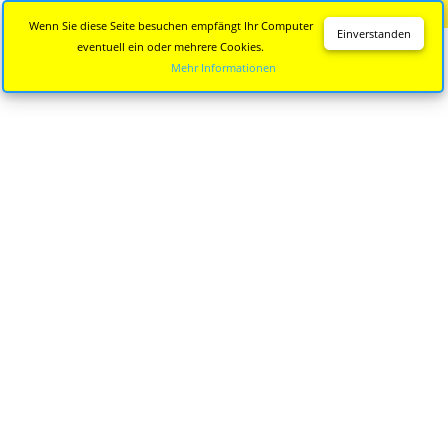
Diese Seite wird nicht mehr aktualisiert.
Zur neuen Seite
Wenn Sie diese Seite besuchen empfängt Ihr Computer
Einverstanden
eventuell ein oder mehrere Cookies.
Mehr Informationen