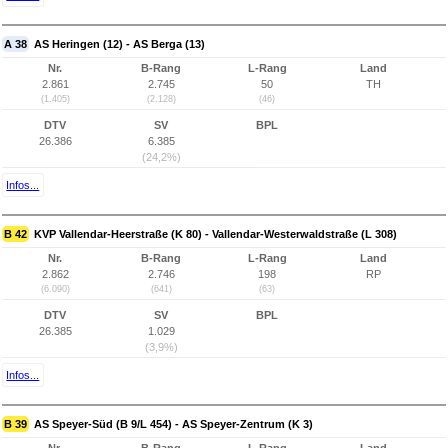
A 38
AS Heringen (12) - AS Berga (13)
Nr.
B-Rang
L-Rang
Land
2.861
2.745
50
TH
(1.405)
(2.128)
(46)
DTV
SV
BPL
26.386
6.385
(24,2%)
Infos...
B 42
KVP Vallendar-Heerstraße (K 80) - Vallendar-Westerwaldstraße (L 308)
Nr.
B-Rang
L-Rang
Land
2.862
2.746
198
RP
(6.090)
(641)
(63)
DTV
SV
BPL
26.385
1.029
(3,9%)
Infos...
B 39
AS Speyer-Süd (B 9/L 454) - AS Speyer-Zentrum (K 3)