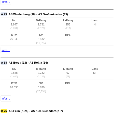
Infos...
A 29
AS Wardenburg (18) - AS Großenkneten (19)
Nr.
B-Rang
L-Rang
Land
2.847
2.731
255
NI
(1.261)
(2.123)
(217)
DTV
SV
BPL
26.540
3.132
(11,8%)
Infos...
A 38
AS Berga (13) - AS Roßla (14)
Nr.
B-Rang
L-Rang
Land
2.848
2.732
67
ST
(1.406)
(2.124)
(61)
DTV
SV
BPL
26.538
6.820
(25,7%)
Infos...
B 76
AS Felm (K 24) - AS Kiel-Suchsdorf (K 7)