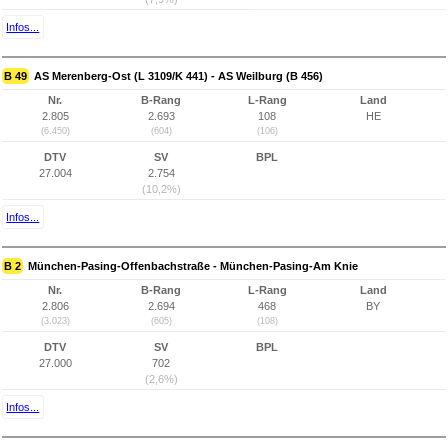
Infos...
B 49
AS Merenberg-Ost (L 3109/K 441) - AS Weilburg (B 456)
Nr.
B-Rang
L-Rang
Land
2.805
2.693
108
HE
(6.450)
(604)
(106)
DTV
SV
BPL
27.004
2.754
(10,2%)
Infos...
B 2
München-Pasing-Offenbachstraße - München-Pasing-Am Knie
Nr.
B-Rang
L-Rang
Land
2.806
2.694
468
BY
(3.023)
(605)
(108)
DTV
SV
BPL
27.000
702
(2,6%)
Infos...