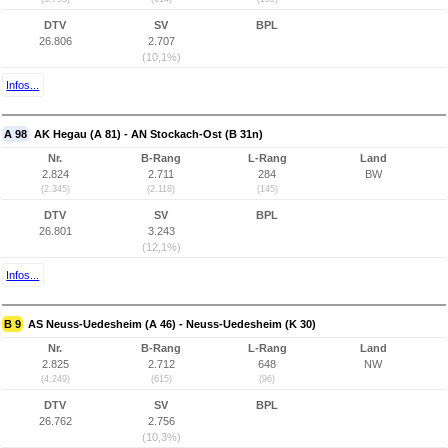
DTV
SV
BPL
26.806
2.707
(10,1%)
Infos...
A 98
AK Hegau (A 81) - AN Stockach-Ost (B 31n)
Nr.
B-Rang
L-Rang
Land
2.824
2.711
284
BW
(2.345)
(2.118)
(145)
DTV
SV
BPL
26.801
3.243
(12,1%)
Infos...
B 9
AS Neuss-Uedesheim (A 46) - Neuss-Uedesheim (K 30)
Nr.
B-Rang
L-Rang
Land
2.825
2.712
648
NW
(4.249)
(615)
(96)
DTV
SV
BPL
26.762
2.756
(10,3%)