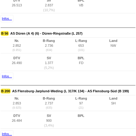
DTV
SV
BPL
26.513
2.837
VB
(10,7%)
Infos...
B 56
AS Düren (A 4) (6) - Düren-Ringstraße (L 257)
Nr.
B-Rang
L-Rang
Land
2.852
2.736
653
NW
(6.951)
(634)
(101)
DTV
SV
BPL
26.490
1.377
FD
(5,2%)
Infos...
B 200
AS Flensburg-Jarplund-Weding (L 317/K 134) - AS Flensburg-Süd (B 199)
Nr.
B-Rang
L-Rang
Land
2.853
2.737
97
SH
(9.925)
(635)
(21)
DTV
SV
BPL
26.484
900
(3,4%)
Infos...