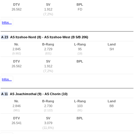
DTV
SV
BPL
26.562
1.912
FD
(7,2%)
Infos...
A 23
AS Itzehoe-Nord (8) - AS Itzehoe-West (B 5/B 206)
Nr.
B-Rang
L-Rang
Land
2.845
2.729
95
SH
(9.992)
(631)
(19)
DTV
SV
BPL
26.562
1.912
(7,2%)
Infos...
A 11
AS Joachimsthal (9) - AS Chorin (10)
Nr.
B-Rang
L-Rang
Land
2.846
2.730
103
BB
(961)
(2.122)
(91)
DTV
SV
BPL
26.541
3.079
(11,6%)