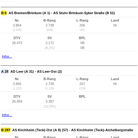
B 6
AS Bremen/Brinkum (A 1) - AS Stuhr-Brinkum-Syker Straße (B 51)
Nr.
B-Rang
L-Rang
Land
2.854
2.738
256
NI
(3.630)
(636)
(40)
DTV
SV
BPL
26.473
2.171
VB
(8,2%)
VB
Infos...
A 28
AD Leer (A 31) - AS Leer-Ost (2)
Nr.
B-Rang
L-Rang
Land
2.855
2.739
257
NI
(1.222)
(2.126)
(218)
DTV
SV
BPL
26.459
3.387
(12,8%)
Infos...
B 297
AS Kirchheim (Teck)-Ost (A 8) (57) - AS Kirchheim (Teck)-Aichelbergstraße
Nr.
B-Rang
L-Rang
Land