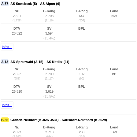
A 57
AS Sonsbeck (5) - AS Alpen (6)
Nr.
B-Rang
L-Rang
Land
2.821
2.708
647
NW
(1.758)
(2.116)
(554)
DTV
SV
BPL
26.822
3.594
(13,4%)
Infos...
A 13
AD Spreewald (A 15) - AS Kittlitz (11)
Nr.
B-Rang
L-Rang
Land
2.822
2.709
102
BB
(988)
(2.117)
(90)
DTV
SV
BPL
26.810
3.619
(13,5%)
Infos...
B 35
Graben-Neudorf (B 36/K 3531) - Karlsdorf-Neuthard (K 3529)
Nr.
B-Rang
L-Rang
Land
2.823
2.710
283
BW
(5.795)
(614)
(139)