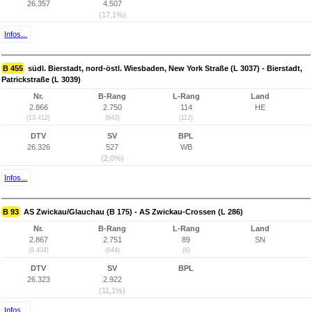
26.357
4.507
(17,1%)
Infos...
B 455
südl. Bierstadt, nord-östl. Wiesbaden, New York Straße (L 3037) - Bierstadt,
Patrickstraße (L 3039)
Nr.
B-Rang
L-Rang
Land
2.866
2.750
114
HE
(13.412)
(643)
(112)
DTV
SV
BPL
26.326
527
WB
(2,0%)
Infos...
B 93
AS Zwickau/Glauchau (B 175) - AS Zwickau-Crossen (L 286)
Nr.
B-Rang
L-Rang
Land
2.867
2.751
89
SN
(8.434)
(644)
(6)
DTV
SV
BPL
26.323
2.922
(11,1%)
Infos...