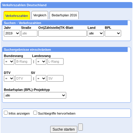
Verkehrszahlen Deutschland
Vergleich
Bedarfsplan 2016
Verkehrszahlen
Suchen - Verkehszahlen
Jahr
Straße
Ort|Zählstelle|TK-Blatt
Land
BPL
Suchergebnisse einschränken
Bundesrang Landesrang
|
DTV SV
|
Bedarfsplan (BPL)-Projekttyp
Infos anzeigen
Suchbegriffe hervorheben