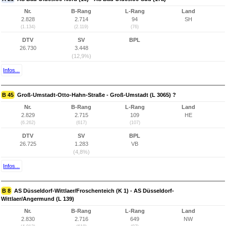
Nr.
B-Rang
L-Rang
Land
2.828
2.714
94
SH
(1.134)
(2.119)
(76)
DTV
SV
BPL
26.730
3.448
(12,9%)
Infos...
B 45
Groß-Umstadt-Otto-Hahn-Straße - Groß-Umstadt (L 3065) ?
Nr.
B-Rang
L-Rang
Land
2.829
2.715
109
HE
(6.262)
(617)
(107)
DTV
SV
BPL
26.725
1.283
VB
(4,8%)
Infos...
B 8
AS Düsseldorf-Wittlaer/Froschenteich (K 1) - AS Düsseldorf-
Wittlaer/Angermund (L 139)
Nr.
B-Rang
L-Rang
Land
2.830
2.716
649
NW