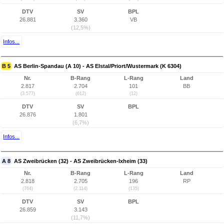
DTV
SV
BPL
26.881
3.360
VB
(12,5%)
Infos...
B 5
AS Berlin-Spandau (A 10) - AS Elstal/Priort/Wustermark (K 6304)
Nr.
B-Rang
L-Rang
Land
2.817
2.704
101
BB
(3.577)
(612)
(12)
DTV
SV
BPL
26.876
1.801
(6,7%)
Infos...
A 8
AS Zweibrücken (32) - AS Zweibrücken-Ixheim (33)
Nr.
B-Rang
L-Rang
Land
2.818
2.705
196
RP
(764)
(2.114)
(135)
DTV
SV
BPL
26.859
3.143
(11,7%)