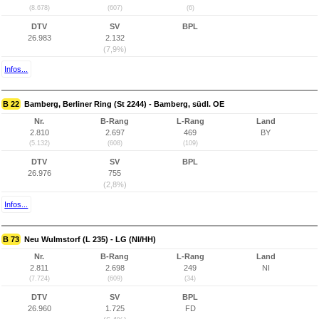
(8.678)
(607)
(6)
DTV
SV
BPL
26.983
2.132
(7,9%)
Infos...
B 22
Bamberg, Berliner Ring (St 2244) - Bamberg, südl. OE
Nr.
B-Rang
L-Rang
Land
2.810
2.697
469
BY
(5.132)
(608)
(109)
DTV
SV
BPL
26.976
755
(2,8%)
Infos...
B 73
Neu Wulmstorf (L 235) - LG (NI/HH)
Nr.
B-Rang
L-Rang
Land
2.811
2.698
249
NI
(7.724)
(609)
(34)
DTV
SV
BPL
26.960
1.725
FD