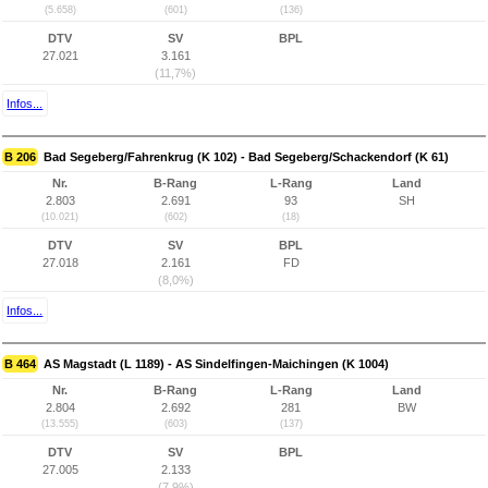
(5.658)
(601)
(136)
DTV
SV
BPL
27.021
3.161
(11,7%)
Infos...
B 206
Bad Segeberg/Fahrenkrug (K 102) - Bad Segeberg/Schackendorf (K 61)
Nr.
B-Rang
L-Rang
Land
2.803
2.691
93
SH
(10.021)
(602)
(18)
DTV
SV
BPL
27.018
2.161
FD
(8,0%)
Infos...
B 464
AS Magstadt (L 1189) - AS Sindelfingen-Maichingen (K 1004)
Nr.
B-Rang
L-Rang
Land
2.804
2.692
281
BW
(13.555)
(603)
(137)
DTV
SV
BPL
27.005
2.133
(7,9%)