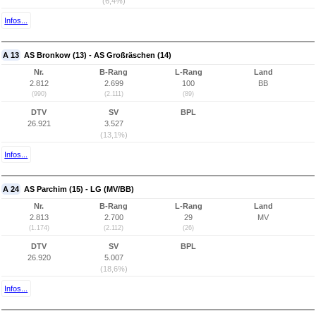
(6,4%)
Infos...
A 13
AS Bronkow (13) - AS Großräschen (14)
Nr.
B-Rang
L-Rang
Land
2.812
2.699
100
BB
(990)
(2.111)
(89)
DTV
SV
BPL
26.921
3.527
(13,1%)
Infos...
A 24
AS Parchim (15) - LG (MV/BB)
Nr.
B-Rang
L-Rang
Land
2.813
2.700
29
MV
(1.174)
(2.112)
(26)
DTV
SV
BPL
26.920
5.007
(18,6%)
Infos...