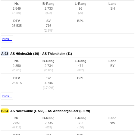
Nr.
B-Rang
L-Rang
Land
2.849
2.733
96
SH
(7.804)
(632)
(20)
DTV
SV
BPL
26.535
716
(2,7%)
Infos...
A 93
AS Höchstädt (10) - AS Thiersheim (11)
Nr.
B-Rang
L-Rang
Land
2.850
2.734
474
BY
(2.220)
(2.125)
(362)
DTV
SV
BPL
26.515
4.746
(17,9%)
Infos...
B 54
AS Nordwalde (L 555) - AS Altenberge/Laer (L 579)
Nr.
B-Rang
L-Rang
Land
2.851
2.735
652
NW
(6.718)
(633)
(100)