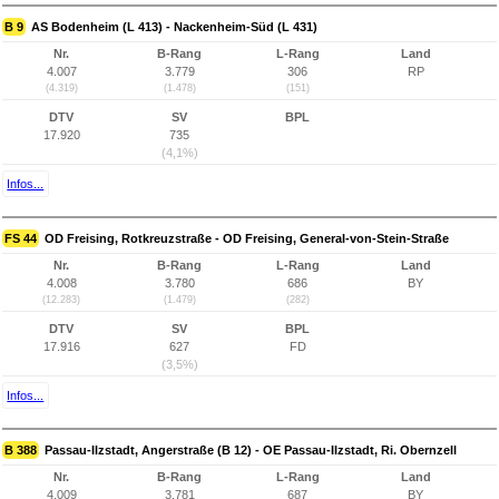
B 9
AS Bodenheim (L 413) - Nackenheim-Süd (L 431)
Nr.
B-Rang
L-Rang
Land
4.007
3.779
306
RP
(4.319)
(1.478)
(151)
DTV
SV
BPL
17.920
735
(4,1%)
Infos...
FS 44
OD Freising, Rotkreuzstraße - OD Freising, General-von-Stein-Straße
Nr.
B-Rang
L-Rang
Land
4.008
3.780
686
BY
(12.283)
(1.479)
(282)
DTV
SV
BPL
17.916
627
FD
(3,5%)
Infos...
B 388
Passau-Ilzstadt, Angerstraße (B 12) - OE Passau-Ilzstadt, Ri. Obernzell
Nr.
B-Rang
L-Rang
Land
4.009
3.781
687
BY