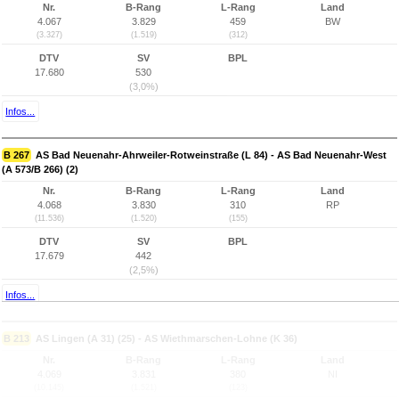
Nr.
B-Rang
L-Rang
Land
4.067
3.829
459
BW
(3.327)
(1.519)
(312)
DTV
SV
BPL
17.680
530
(3,0%)
Infos...
B 267
AS Bad Neuenahr-Ahrweiler-Rotweinstraße (L 84) - AS Bad Neuenahr-West
(A 573/B 266) (2)
Nr.
B-Rang
L-Rang
Land
4.068
3.830
310
RP
(11.536)
(1.520)
(155)
DTV
SV
BPL
17.679
442
(2,5%)
Infos...
B 213
AS Lingen (A 31) (25) - AS Wiethmarschen-Lohne (K 36)
Nr.
B-Rang
L-Rang
Land
4.069
3.831
380
NI
(10.145)
(1.521)
(123)