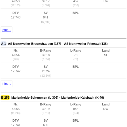
4.053
3.817
457
BW
(12.145)
(1.509)
(310)
DTV
SV
BPL
17.748
941
(5,3%)
Infos...
A 1
AS Nonnweiler-Braunshausen (137) - AS Nonnweiler-Primstal (138)
Nr.
B-Rang
L-Rang
Land
4.054
3.818
78
SL
(126)
(2.359)
(70)
DTV
SV
BPL
17.742
2.324
(13,1%)
Infos...
B 256
Marienheide-Schemmen (L 306) - Marienheide-Kalsbach (K 46)
Nr.
B-Rang
L-Rang
Land
4.055
3.819
848
NW
(11.243)
(1.510)
(274)
DTV
SV
BPL
17.741
639