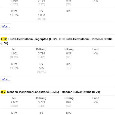
4.030
3.798
845
NW
(1.720)
(2.353)
(579)
DTV
SV
BPL
17.824
1.800
(10,1%)
Infos...
L 92
Hürth-Hermülheim-Jägerpfad (L 92) - OD Hürth-Hermülheim-Horbeller Straße
(L 92)
Nr.
B-Rang
L-Rang
Land
4.031
3.798
845
NW
(11.453)
(1.495)
(271)
DTV
SV
BPL
17.824
535
FD
(3,0%)
Infos...
B 7
Menden-Iserlohner Landstraße (B 515) - Menden-Balver Straße (K 21)
Nr.
B-Rang
L-Rang
Land
4.032
3.799
846
NW
(3.855)
(1.496)
(272)
DTV
SV
BPL