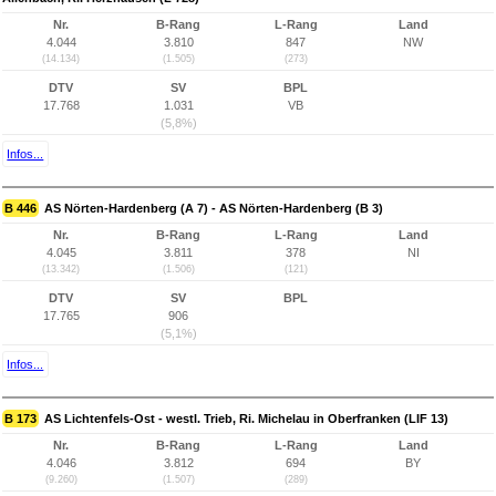
Nr.
B-Rang
L-Rang
Land
4.044
3.810
847
NW
(14.134)
(1.505)
(273)
DTV
SV
BPL
17.768
1.031
VB
(5,8%)
Infos...
B 446
AS Nörten-Hardenberg (A 7) - AS Nörten-Hardenberg (B 3)
Nr.
B-Rang
L-Rang
Land
4.045
3.811
378
NI
(13.342)
(1.506)
(121)
DTV
SV
BPL
17.765
906
(5,1%)
Infos...
B 173
AS Lichtenfels-Ost - westl. Trieb, Ri. Michelau in Oberfranken (LIF 13)
Nr.
B-Rang
L-Rang
Land
4.046
3.812
694
BY
(9.260)
(1.507)
(289)