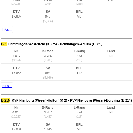
(14.166)
(1.484)
(268)
DTV
SV
BPL
17.887
948
VB
(5,3%)
Infos...
B 3
Hemmingen-Westerfeld (K 225) - Hemmingen-Arnum (L 389)
Nr.
B-Rang
L-Rang
Land
4.017
3.786
373
NI
(3.144)
(1.485)
(116)
DTV
SV
BPL
17.886
894
FD
(5,0%)
Infos...
B 215
KVP Nienburg (Weser)-Holtorf (K 2) - KVP Nienburg (Weser)-Nordring (B 214)
Nr.
B-Rang
L-Rang
Land
4.018
3.787
374
NI
(10.223)
(1.486)
(117)
DTV
SV
BPL
17.884
1.145
VB