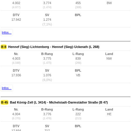
4.002
3.774
455
BW
(4.977)
(1.474)
(308)
DTV
SV
BPL
17.942
1.274
(7,1%)
Infos...
B 8
Hennef (Sieg)-Lichtenberg - Hennef (Sieg)-Uckerath (L 268)
Nr.
B-Rang
L-Rang
Land
4.003
3.775
839
NW
(4.048)
(1.475)
(266)
DTV
SV
BPL
17.936
1.076
VB
(6,0%)
Infos...
B 45
Bad König-Zell (L 3414) - Michelstadt-Darmstädter Straße (B 47)
Nr.
B-Rang
L-Rang
Land
4.004
3.776
222
HE
(6.270)
(1.476)
(213)
DTV
SV
BPL
17.934
717