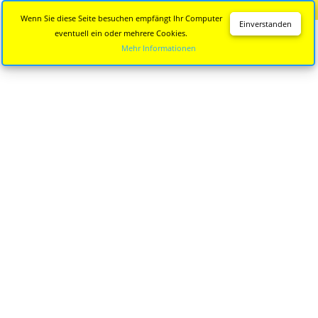
Diese Seite wird nicht mehr aktualisiert.
Zur neuen Seite
Wenn Sie diese Seite besuchen empfängt Ihr Computer
Einverstanden
eventuell ein oder mehrere Cookies.
Mehr Informationen