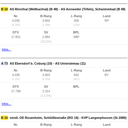
B 10
AS Rinnthal (Wellbachtal) (B 48) - AS Annweiler (Trifels), Schwimmbad (B 48)
Nr.
B-Rang
L-Rang
Land
4.035
3.802
309
RP
(4.393)
(1.499)
(154)
DTV
SV
BPL
17.801
2.884
WB*
(16,2%)
Infos...
A 73
AS Ebersdorf b. Coburg (10) - AS Untersiemau (11)
Nr.
B-Rang
L-Rang
Land
4.036
3.803
692
BY
(2.110)
(2.354)
(407)
DTV
SV
BPL
17.798
2.314
(13,0%)
Infos...
B 15
nördl. OE Rosenheim, Schlößlestraße (RO 19) - KVP Langenpfunzen (St 2080)
Nr.
B-Rang
L-Rang
Land