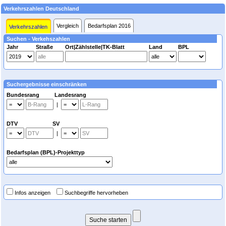
Verkehrszahlen Deutschland
Vergleich
Bedarfsplan 2016
Verkehrszahlen
Suchen - Verkehszahlen
Jahr
Straße
Ort|Zählstelle|TK-Blatt
Land
BPL
Suchergebnisse einschränken
Bundesrang Landesrang
|
DTV SV
|
Bedarfsplan (BPL)-Projekttyp
Infos anzeigen
Suchbegriffe hervorheben