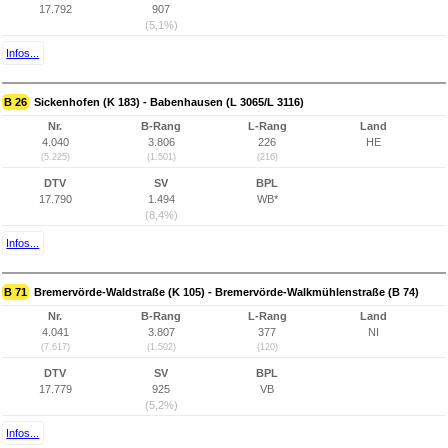
17.792
907
(5,1%)
Infos...
B 26
Sickenhofen (K 183) - Babenhausen (L 3065/L 3116)
Nr.
B-Rang
L-Rang
Land
4.040
3.806
226
HE
(5.225)
(1.501)
(216)
DTV
SV
BPL
17.790
1.494
WB*
(8,4%)
Infos...
B 71
Bremervörde-Waldstraße (K 105) - Bremervörde-Walkmühlenstraße (B 74)
Nr.
B-Rang
L-Rang
Land
4.041
3.807
377
NI
(7.617)
(1.502)
(120)
DTV
SV
BPL
17.779
925
VB
(5,2%)
Infos...