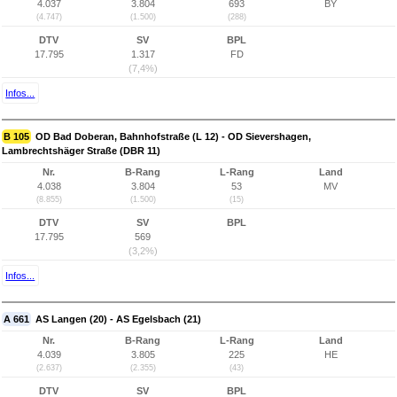
4.037
3.804
693
BY
(4.747)
(1.500)
(288)
DTV
SV
BPL
17.795
1.317
FD
(7,4%)
Infos...
B 105
OD Bad Doberan, Bahnhofstraße (L 12) - OD Sievershagen,
Lambrechtshäger Straße (DBR 11)
Nr.
B-Rang
L-Rang
Land
4.038
3.804
53
MV
(8.855)
(1.500)
(15)
DTV
SV
BPL
17.795
569
(3,2%)
Infos...
A 661
AS Langen (20) - AS Egelsbach (21)
Nr.
B-Rang
L-Rang
Land
4.039
3.805
225
HE
(2.637)
(2.355)
(43)
DTV
SV
BPL