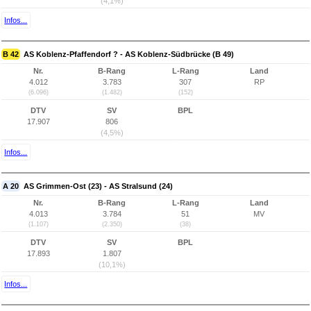
(4,1%)
Infos...
B 42
AS Koblenz-Pfaffendorf ? - AS Koblenz-Südbrücke (B 49)
Nr.
B-Rang
L-Rang
Land
4.012
3.783
307
RP
(6.096)
(1.482)
(152)
DTV
SV
BPL
17.907
806
(4,5%)
Infos...
A 20
AS Grimmen-Ost (23) - AS Stralsund (24)
Nr.
B-Rang
L-Rang
Land
4.013
3.784
51
MV
(1.107)
(2.350)
(38)
DTV
SV
BPL
17.893
1.807
(10,1%)
Infos...