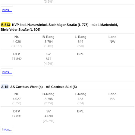
(3,5%)
Infos...
B 513
KVP östl. Harsewinkel, Steinhäger Straße (L 778) - südl. Marienfeld,
Bielefelder Straße (L 806)
Nr.
B-Rang
L-Rang
Land
4.026
3.794
844
NW
(14.167)
(1.492)
(270)
DTV
SV
BPL
17.842
874
(4,9%)
Infos...
A 15
AS Cottbus-West (4) - AS Cottbus-Süd (5)
Nr.
B-Rang
L-Rang
Land
4.027
3.795
133
BB
(1.050)
(2.352)
(104)
DTV
SV
BPL
17.831
4.690
(26,3%)
Infos...