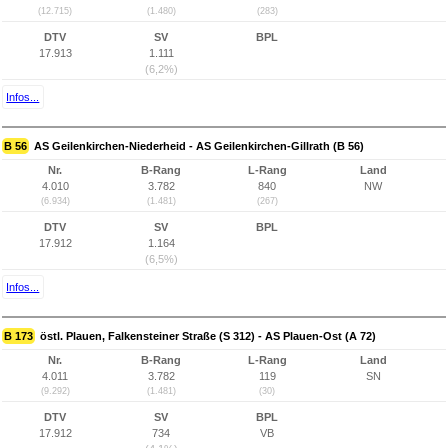
(12.715)
(1.480)
(283)
DTV
SV
BPL
17.913
1.111
(6,2%)
Infos...
B 56
AS Geilenkirchen-Niederheid - AS Geilenkirchen-Gillrath (B 56)
Nr.
B-Rang
L-Rang
Land
4.010
3.782
840
NW
(6.934)
(1.481)
(267)
DTV
SV
BPL
17.912
1.164
(6,5%)
Infos...
B 173
östl. Plauen, Falkensteiner Straße (S 312) - AS Plauen-Ost (A 72)
Nr.
B-Rang
L-Rang
Land
4.011
3.782
119
SN
(9.292)
(1.481)
(30)
DTV
SV
BPL
17.912
734
VB