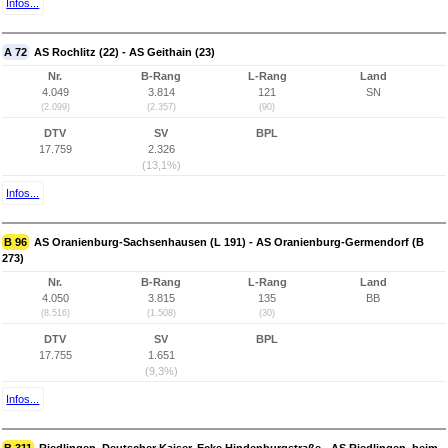
Infos...
A 72
AS Rochlitz (22) - AS Geithain (23)
Nr.
B-Rang
L-Rang
Land
4.049
3.814
121
SN
(2.099)
(2.357)
(90)
DTV
SV
BPL
17.759
2.326
(13,1%)
Infos...
B 96
AS Oranienburg-Sachsenhausen (L 191) - AS Oranienburg-Germendorf (B
273)
Nr.
B-Rang
L-Rang
Land
4.050
3.815
135
BB
(8.516)
(1.508)
(30)
DTV
SV
BPL
17.755
1.651
(9,3%)
Infos...