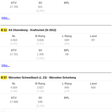
DTV
SV
BPL
17.705
921
(5,2%)
Infos...
B 12
AS Obereiberg - Kraftisried (St 2012)
Nr.
B-Rang
L-Rang
Land
4.063
3.826
699
BY
(4.551)
(1.517)
(294)
DTV
SV
BPL
17.701
1.345
VB
(7,6%)
Infos...
B 57
Würselen-Schweilbach (L 23) - Würselen-Scherberg
Nr.
B-Rang
L-Rang
Land
4.064
3.827
849
NW
(7.060)
(1.518)
(275)
DTV
SV
BPL
17.688
548
(3,1%)