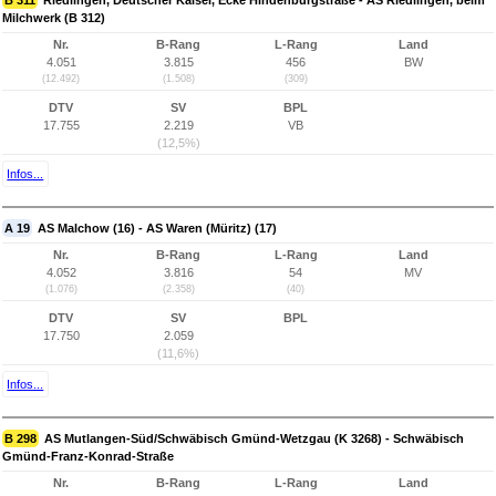
B 311
Riedlingen, Deutscher Kaiser, Ecke Hindenburgstraße - AS Riedlingen, beim
Milchwerk (B 312)
Nr.
B-Rang
L-Rang
Land
4.051
3.815
456
BW
(12.492)
(1.508)
(309)
DTV
SV
BPL
17.755
2.219
VB
(12,5%)
Infos...
A 19
AS Malchow (16) - AS Waren (Müritz) (17)
Nr.
B-Rang
L-Rang
Land
4.052
3.816
54
MV
(1.076)
(2.358)
(40)
DTV
SV
BPL
17.750
2.059
(11,6%)
Infos...
B 298
AS Mutlangen-Süd/Schwäbisch Gmünd-Wetzgau (K 3268) - Schwäbisch
Gmünd-Franz-Konrad-Straße
Nr.
B-Rang
L-Rang
Land