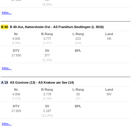
(4,0%)
Infos...
B 40
B 40-Ast, Hattersheim-Ost - AS Frankfurt-Sindlingen (L 3016)
Nr.
B-Rang
L-Rang
Land
4.005
3.777
223
HE
(5.995)
(1.477)
(214)
DTV
SV
BPL
17.930
377
(2,1%)
Infos...
A 19
AS Güstrow (13) - AS Krakow am See (14)
Nr.
B-Rang
L-Rang
Land
4.006
3.778
50
MV
(1.073)
(2.349)
(37)
DTV
SV
BPL
17.926
2.187
(12,2%)
Infos...