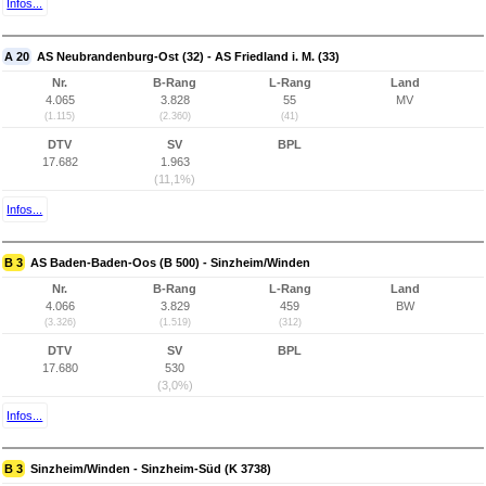
Infos...
A 20
AS Neubrandenburg-Ost (32) - AS Friedland i. M. (33)
Nr.
B-Rang
L-Rang
Land
4.065
3.828
55
MV
(1.115)
(2.360)
(41)
DTV
SV
BPL
17.682
1.963
(11,1%)
Infos...
B 3
AS Baden-Baden-Oos (B 500) - Sinzheim/Winden
Nr.
B-Rang
L-Rang
Land
4.066
3.829
459
BW
(3.326)
(1.519)
(312)
DTV
SV
BPL
17.680
530
(3,0%)
Infos...
B 3
Sinzheim/Winden - Sinzheim-Süd (K 3738)