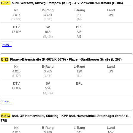
B 321
südl. Warsow, Abzwg. Pampow (K 62) - AS Schwerin-Wüstmark (B 106)
Nr.
B-Rang
L-Rang
Land
4.014
3.784
51
MV
(12.622)
(1.483)
(14)
DTV
SV
BPL
17.893
966
VB
(5,4%)
VB
Infos...
B 92
Plauen-Bärenstraße (K 6675/K 6679) - Plauen-Straßberger Straße (L 297)
Nr.
B-Rang
L-Rang
Land
4.015
3.785
120
SN
(8.407)
(1.484)
(31)
DTV
SV
BPL
17.887
554
(3,1%)
Infos...
B 513
östl. OE Harsewinkel, Südring - KVP östl. Harsewinkel, Steinhäger Straße (L
778)
Nr.
B-Rang
L-Rang
Land
4.016
3.785
841
NW