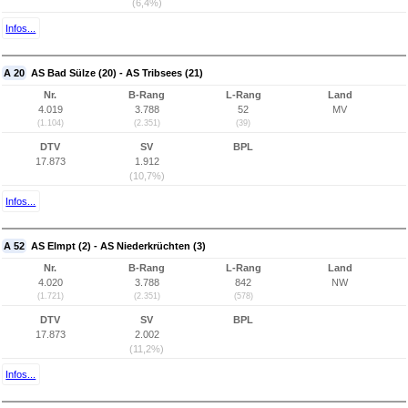
(6,4%)
Infos...
A 20
AS Bad Sülze (20) - AS Tribsees (21)
Nr.
B-Rang
L-Rang
Land
4.019
3.788
52
MV
(1.104)
(2.351)
(39)
DTV
SV
BPL
17.873
1.912
(10,7%)
Infos...
A 52
AS Elmpt (2) - AS Niederkrüchten (3)
Nr.
B-Rang
L-Rang
Land
4.020
3.788
842
NW
(1.721)
(2.351)
(578)
DTV
SV
BPL
17.873
2.002
(11,2%)
Infos...