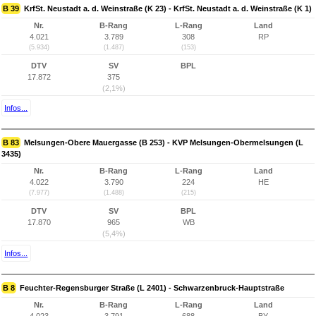
B 39
KrfSt. Neustadt a. d. Weinstraße (K 23) - KrfSt. Neustadt a. d. Weinstraße (K 1)
Nr.
B-Rang
L-Rang
Land
4.021
3.789
308
RP
(5.934)
(1.487)
(153)
DTV
SV
BPL
17.872
375
(2,1%)
Infos...
B 83
Melsungen-Obere Mauergasse (B 253) - KVP Melsungen-Obermelsungen (L
3435)
Nr.
B-Rang
L-Rang
Land
4.022
3.790
224
HE
(7.977)
(1.488)
(215)
DTV
SV
BPL
17.870
965
WB
(5,4%)
Infos...
B 8
Feuchter-Regensburger Straße (L 2401) - Schwarzenbruck-Hauptstraße
Nr.
B-Rang
L-Rang
Land