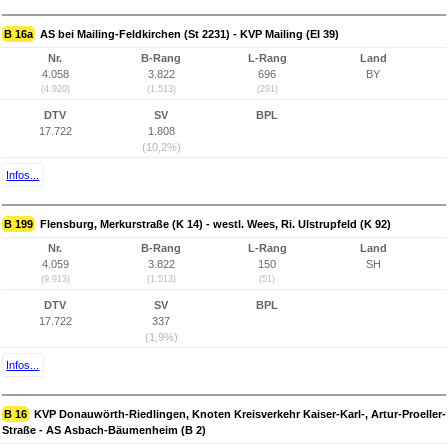
B 16a
AS bei Mailing-Feldkirchen (St 2231) - KVP Mailing (EI 39)
Nr.
B-Rang
L-Rang
Land
4.058
3.822
696
BY
(4.920)
(1.513)
(291)
DTV
SV
BPL
17.722
1.808
(10,2%)
Infos...
B 199
Flensburg, Merkurstraße (K 14) - westl. Wees, Ri. Ulstrupfeld (K 92)
Nr.
B-Rang
L-Rang
Land
4.059
3.822
150
SH
(9.913)
(1.513)
(51)
DTV
SV
BPL
17.722
337
(1,9%)
Infos...
B 16
KVP Donauwörth-Riedlingen, Knoten Kreisverkehr Kaiser-Karl-, Artur-Proeller-
Straße - AS Asbach-Bäumenheim (B 2)