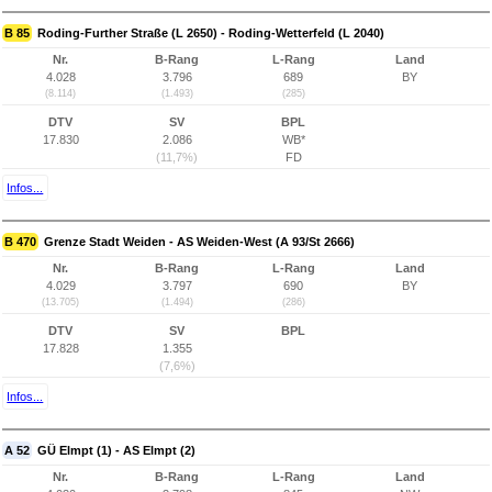
B 85
Roding-Further Straße (L 2650) - Roding-Wetterfeld (L 2040)
Nr.
B-Rang
L-Rang
Land
4.028
3.796
689
BY
(8.114)
(1.493)
(285)
DTV
SV
BPL
17.830
2.086
WB*
(11,7%)
FD
Infos...
B 470
Grenze Stadt Weiden - AS Weiden-West (A 93/St 2666)
Nr.
B-Rang
L-Rang
Land
4.029
3.797
690
BY
(13.705)
(1.494)
(286)
DTV
SV
BPL
17.828
1.355
(7,6%)
Infos...
A 52
GÜ Elmpt (1) - AS Elmpt (2)
Nr.
B-Rang
L-Rang
Land