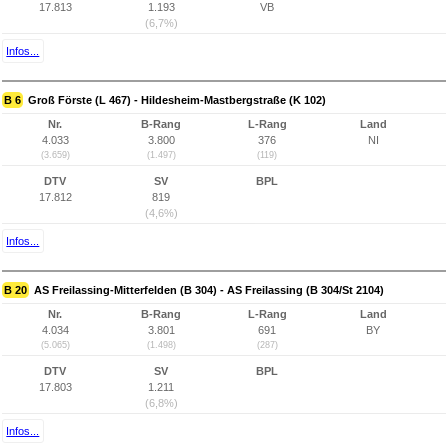
17.813
1.193
VB
(6,7%)
Infos...
B 6
Groß Förste (L 467) - Hildesheim-Mastbergstraße (K 102)
Nr.
B-Rang
L-Rang
Land
4.033
3.800
376
NI
(3.659)
(1.497)
(119)
DTV
SV
BPL
17.812
819
(4,6%)
Infos...
B 20
AS Freilassing-Mitterfelden (B 304) - AS Freilassing (B 304/St 2104)
Nr.
B-Rang
L-Rang
Land
4.034
3.801
691
BY
(5.065)
(1.498)
(287)
DTV
SV
BPL
17.803
1.211
(6,8%)
Infos...