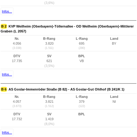
(3,6%)
Infos...
B 2
KVP Weilheim (Oberbayern)-Töllernallee - OD Weilheim (Oberbayern)-Mittlerer
Graben (L 2057)
Nr.
B-Rang
L-Rang
Land
4.056
3.820
695
BY
(3.038)
(1.511)
(290)
DTV
SV
BPL
17.735
621
VB
(3,5%)
Infos...
B 6
AS Goslar-Immenröder Straße (B 82) - AS Goslar-Gut Ohlhof (B 241/K 1)
Nr.
B-Rang
L-Rang
Land
4.057
3.821
379
NI
(3.673)
(1.512)
(122)
DTV
SV
BPL
17.732
1.419
(8,0%)
Infos...