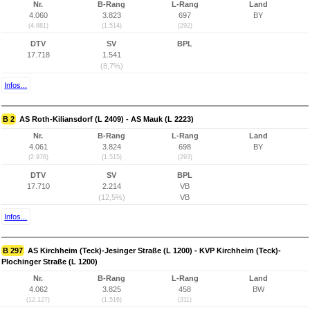
Nr.
B-Rang
L-Rang
Land
4.060
3.823
697
BY
(4.881)
(1.514)
(292)
DTV
SV
BPL
17.718
1.541
(8,7%)
Infos...
B 2
AS Roth-Kiliansdorf (L 2409) - AS Mauk (L 2223)
Nr.
B-Rang
L-Rang
Land
4.061
3.824
698
BY
(2.978)
(1.515)
(293)
DTV
SV
BPL
17.710
2.214
VB
(12,5%)
VB
Infos...
B 297
AS Kirchheim (Teck)-Jesinger Straße (L 1200) - KVP Kirchheim (Teck)-
Plochinger Straße (L 1200)
Nr.
B-Rang
L-Rang
Land
4.062
3.825
458
BW
(12.127)
(1.516)
(311)