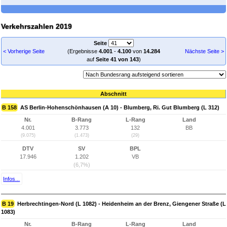
Verkehrszahlen 2019
Seite
< Vorherige Seite
(Ergebnisse
4.001
-
4.100
von
14.284
Nächste Seite >
auf
Seite 41 von 143
)
Abschnitt
B 158
AS Berlin-Hohenschönhausen (A 10) - Blumberg, Ri. Gut Blumberg (L 312)
Nr.
B-Rang
L-Rang
Land
4.001
3.773
132
BB
(9.075)
(1.473)
(29)
DTV
SV
BPL
17.946
1.202
VB
(6,7%)
Infos...
B 19
Herbrechtingen-Nord (L 1082) - Heidenheim an der Brenz, Giengener Straße (L
1083)
Nr.
B-Rang
L-Rang
Land