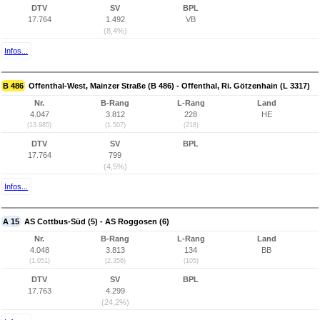
DTV
SV
BPL
17.764
1.492
VB
(8,4%)
Infos...
B 486
Offenthal-West, Mainzer Straße (B 486) - Offenthal, Ri. Götzenhain (L 3317)
Nr.
B-Rang
L-Rang
Land
4.047
3.812
228
HE
(13.985)
(1.507)
(218)
DTV
SV
BPL
17.764
799
(4,5%)
Infos...
A 15
AS Cottbus-Süd (5) - AS Roggosen (6)
Nr.
B-Rang
L-Rang
Land
4.048
3.813
134
BB
(1.051)
(2.356)
(105)
DTV
SV
BPL
17.763
4.299
(24,2%)