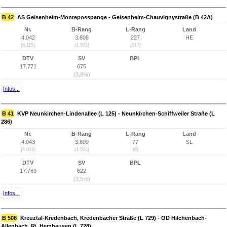
B 42
AS Geisenheim-Monreposspange - Geisenheim-Chauvignystraße (B 42A)
Nr.
B-Rang
L-Rang
Land
4.042
3.808
227
HE
(6.115)
(1.503)
(217)
DTV
SV
BPL
17.771
675
(3,8%)
Infos...
B 41
KVP Neunkirchen-Lindenallee (L 125) - Neunkirchen-Schiffweiler Straße (L
286)
Nr.
B-Rang
L-Rang
Land
4.043
3.809
77
SL
(6.012)
(1.504)
(8)
DTV
SV
BPL
17.769
622
(3,5%)
Infos...
B 508
Kreuztal-Kredenbach, Kredenbacher Straße (L 729) - OD Hilchenbach-
Allenbach, Ri. Herzhausen (L 728)