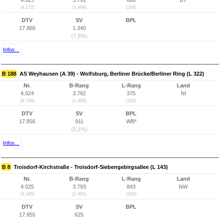
4.023
3.791
688
BY
(4.172)
(1.489)
(284)
DTV
SV
BPL
17.866
1.340
(7,5%)
Infos...
B 188
AS Weyhausen (A 39) - Wolfsburg, Berliner Brücke/Berliner Ring (L 322)
Nr.
B-Rang
L-Rang
Land
4.024
3.792
375
NI
(9.734)
(1.490)
(118)
DTV
SV
BPL
17.856
911
WB*
(5,1%)
Infos...
B 8
Troisdorf-Kirchstraße - Troisdorf-Siebengebirgsallee (L 143)
Nr.
B-Rang
L-Rang
Land
4.025
3.793
843
NW
(4.045)
(1.491)
(269)
DTV
SV
BPL
17.855
625