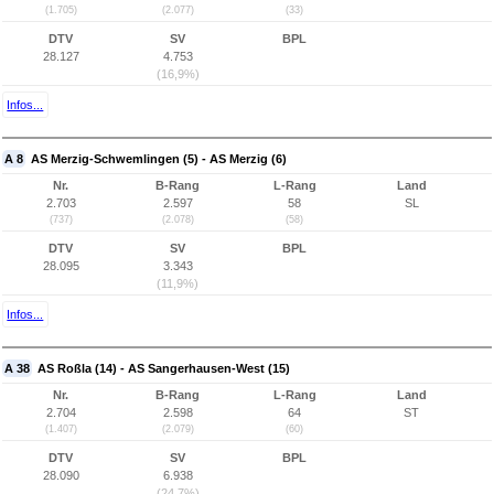
(1.705)
(2.077)
(33)
DTV
SV
BPL
28.127
4.753
(16,9%)
Infos...
A 8
AS Merzig-Schwemlingen (5) - AS Merzig (6)
Nr.
B-Rang
L-Rang
Land
2.703
2.597
58
SL
(737)
(2.078)
(58)
DTV
SV
BPL
28.095
3.343
(11,9%)
Infos...
A 38
AS Roßla (14) - AS Sangerhausen-West (15)
Nr.
B-Rang
L-Rang
Land
2.704
2.598
64
ST
(1.407)
(2.079)
(60)
DTV
SV
BPL
28.090
6.938
(24,7%)