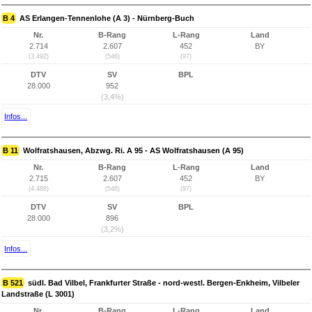
B 4
AS Erlangen-Tennenlohe (A 3) - Nürnberg-Buch
Nr.
B-Rang
L-Rang
Land
2.714
2.607
452
BY
(3.492)
(546)
(97)
DTV
SV
BPL
28.000
952
(3,4%)
Infos...
B 11
Wolfratshausen, Abzwg. Ri. A 95 - AS Wolfratshausen (A 95)
Nr.
B-Rang
L-Rang
Land
2.715
2.607
452
BY
(4.488)
(546)
(97)
DTV
SV
BPL
28.000
896
(3,2%)
Infos...
B 521
südl. Bad Vilbel, Frankfurter Straße - nord-westl. Bergen-Enkheim, Vilbeler
Landstraße (L 3001)
Nr.
B-Rang
L-Rang
Land