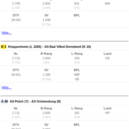
2.709
2.603
631
NW
(2.505)
(2.080)
(551)
DTV
SV
BPL
28.042
1.038
(3,7%)
Infos...
B 3
Kloppenheim (L 3205) - AS Bad Vilbel-Dortelweil (K 10)
Nr.
B-Rang
L-Rang
Land
2.710
2.604
100
HE
(3.228)
(544)
(100)
DTV
SV
BPL
28.021
1.205
WB*
(4,3%)
VB
Infos...
A 48
AS Polch (7) - AS Ochtendung (8)
Nr.
B-Rang
L-Rang
Land
2.711
2.605
181
RP
(1.697)
(2.081)
(129)
DTV
SV
BPL