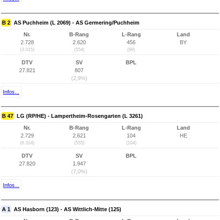
B 2
AS Puchheim (L 2069) - AS Germering/Puchheim
Nr.
B-Rang
L-Rang
Land
2.728
2.620
456
BY
(3.015)
(554)
(99)
DTV
SV
BPL
27.821
807
(2,9%)
Infos...
B 47
LG (RP/HE) - Lampertheim-Rosengarten (L 3261)
Nr.
B-Rang
L-Rang
Land
2.729
2.621
104
HE
(6.314)
(555)
(104)
DTV
SV
BPL
27.820
1.947
(7,0%)
Infos...
A 1
AS Hasborn (123) - AS Wittlich-Mitte (125)