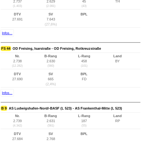
2.737
2.629
45
TH
(1.403)
(2.091)
(43)
DTV
SV
BPL
27.691
7.643
(27,6%)
Infos...
FS 44
OD Freising, Isarstraße - OD Freising, Rotkreuzstraße
Nr.
B-Rang
L-Rang
Land
2.738
2.630
458
BY
(12.282)
(560)
(101)
DTV
SV
BPL
27.690
665
FD
(2,4%)
Infos...
B 9
AS Ludwigshafen-Nord/-BASF (L 523) - AS Frankenthal-Mitte (L 523)
Nr.
B-Rang
L-Rang
Land
2.739
2.631
187
RP
(4.342)
(561)
(55)
DTV
SV
BPL
27.684
2.768