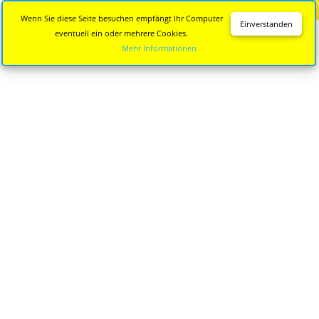
Diese Seite wird nicht mehr aktualisiert.
Zur neuen Seite
Wenn Sie diese Seite besuchen empfängt Ihr Computer
Einverstanden
eventuell ein oder mehrere Cookies.
Mehr Informationen