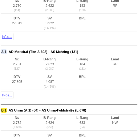
Nr.
B-Rang
L-Rang
Land
2.730
2.622
183
RP
(114)
(2.088)
(130)
DTV
SV
BPL
27.819
3.922
(14,1%)
Infos...
A 1
AD Moseltal (Tkn A 602) - AS Mehring (131)
Nr.
B-Rang
L-Rang
Land
2.731
2.623
184
RP
(120)
(2.089)
(131)
DTV
SV
BPL
27.805
4.087
(14,7%)
Infos...
B 1
AS Unna (A 1) (84) - AS Unna-Feldstraße (L 678)
Nr.
B-Rang
L-Rang
Land
2.732
2.624
633
NW
(2.680)
(556)
(84)
DTV
SV
BPL