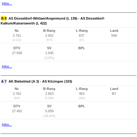
Infos...
B 8
AS Düsseldorf-Wittlaer/Angermund (L 139) - AS Düsseldorf-
Kalkum/Kaiserswerth (L 422)
Nr.
B-Rang
L-Rang
Land
2.761
2.652
637
NW
(4.013)
(575)
(87)
DTV
SV
BPL
27.508
1.045
(3,8%)
Infos...
A 7
AK Biebelried (A 3) - AS Kitzingen (103)
Nr.
B-Rang
L-Rang
Land
2.762
2.653
463
BY
(697)
(2.099)
(360)
DTV
SV
BPL
27.492
5.059
(18,4%)
Infos...