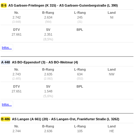
B 6
AS Garbsen-Frielingen (K 315) - AS Garbsen-Gutenbergstraße (L 390)
Nr.
B-Rang
L-Rang
Land
2.742
2.634
245
NI
(3.648)
(564)
(31)
DTV
SV
BPL
27.661
2.351
(8,5%)
Infos...
A 448
AS BO-Eppendorf (3) - AS BO-Weitmar (4)
Nr.
B-Rang
L-Rang
Land
2.743
2.635
634
NW
(2.485)
(2.092)
(552)
DTV
SV
BPL
27.651
1.548
(5,6%)
Infos...
B 486
AS Langen (A 661) (20) - AS Langen-Ost, Frankfurter Straße (L 3262)
Nr.
B-Rang
L-Rang
Land
2.744
2.636
105
HE