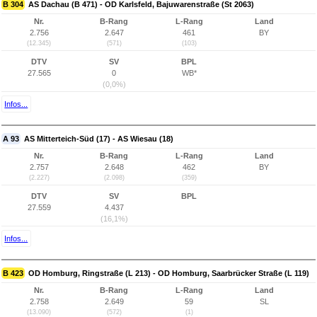
B 304
AS Dachau (B 471) - OD Karlsfeld, Bajuwarenstraße (St 2063)
Nr.
B-Rang
L-Rang
Land
2.756
2.647
461
BY
(12.345)
(571)
(103)
DTV
SV
BPL
27.565
0
WB*
(0,0%)
Infos...
A 93
AS Mitterteich-Süd (17) - AS Wiesau (18)
Nr.
B-Rang
L-Rang
Land
2.757
2.648
462
BY
(2.227)
(2.098)
(359)
DTV
SV
BPL
27.559
4.437
(16,1%)
Infos...
B 423
OD Homburg, Ringstraße (L 213) - OD Homburg, Saarbrücker Straße (L 119)
Nr.
B-Rang
L-Rang
Land
2.758
2.649
59
SL
(13.090)
(572)
(1)