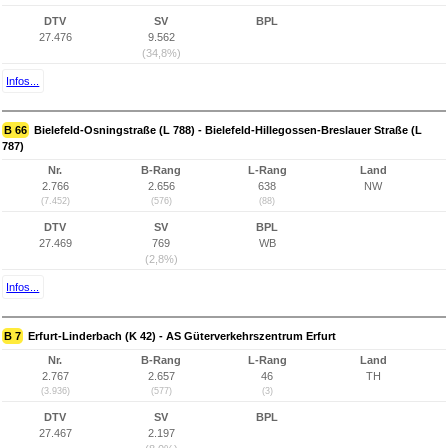
DTV
SV
BPL
27.476
9.562
(34,8%)
Infos...
B 66
Bielefeld-Osningstraße (L 788) - Bielefeld-Hillegossen-Breslauer Straße (L
787)
Nr.
B-Rang
L-Rang
Land
2.766
2.656
638
NW
(7.452)
(576)
(88)
DTV
SV
BPL
27.469
769
WB
(2,8%)
Infos...
B 7
Erfurt-Linderbach (K 42) - AS Güterverkehrszentrum Erfurt
Nr.
B-Rang
L-Rang
Land
2.767
2.657
46
TH
(3.936)
(577)
(3)
DTV
SV
BPL
27.467
2.197