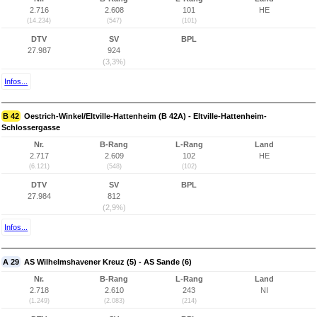
2.716
2.608
101
HE
(14.234)
(547)
(101)
DTV
SV
BPL
27.987
924
(3,3%)
Infos...
B 42
Oestrich-Winkel/Eltville-Hattenheim (B 42A) - Eltville-Hattenheim-
Schlossergasse
Nr.
B-Rang
L-Rang
Land
2.717
2.609
102
HE
(6.121)
(548)
(102)
DTV
SV
BPL
27.984
812
(2,9%)
Infos...
A 29
AS Wilhelmshavener Kreuz (5) - AS Sande (6)
Nr.
B-Rang
L-Rang
Land
2.718
2.610
243
NI
(1.249)
(2.083)
(214)