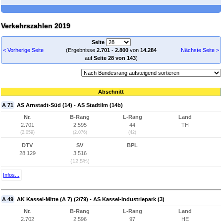
Verkehrszahlen 2019
Seite
< Vorherige Seite
(Ergebnisse
2.701
-
2.800
von
14.284
Nächste Seite >
auf
Seite 28 von 143
)
Abschnitt
A 71
AS Arnstadt-Süd (14) - AS Stadtilm (14b)
Nr.
B-Rang
L-Rang
Land
2.701
2.595
44
TH
(2.059)
(2.076)
(42)
DTV
SV
BPL
28.129
3.516
(12,5%)
Infos...
A 49
AK Kassel-Mitte (A 7) (2/79) - AS Kassel-Industriepark (3)
Nr.
B-Rang
L-Rang
Land
2.702
2.596
97
HE