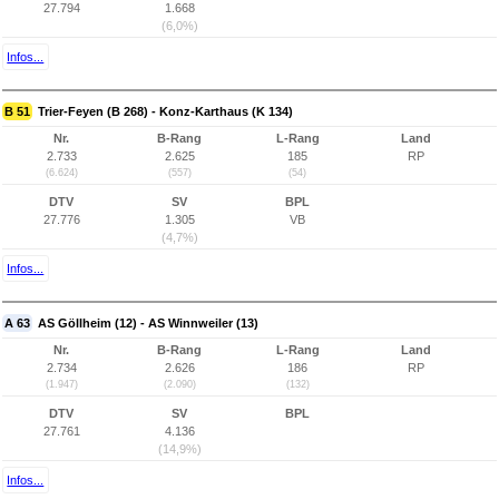
27.794
1.668
(6,0%)
Infos...
B 51
Trier-Feyen (B 268) - Konz-Karthaus (K 134)
Nr.
B-Rang
L-Rang
Land
2.733
2.625
185
RP
(6.624)
(557)
(54)
DTV
SV
BPL
27.776
1.305
VB
(4,7%)
Infos...
A 63
AS Göllheim (12) - AS Winnweiler (13)
Nr.
B-Rang
L-Rang
Land
2.734
2.626
186
RP
(1.947)
(2.090)
(132)
DTV
SV
BPL
27.761
4.136
(14,9%)
Infos...