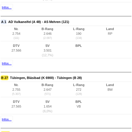
Infos...
A 1
AD Vulkaneifel (A 48) - AS Mehren (121)
Nr.
B-Rang
L-Rang
Land
2.754
2.646
190
RP
(111)
(2.097)
(134)
DTV
SV
BPL
27.566
3.501
(12,7%)
Infos...
B 27
Tübingen, Bläsibad (K 6900) - Tübingen (B 28)
Nr.
B-Rang
L-Rang
Land
2.755
2.647
272
BW
(5.307)
(571)
(128)
DTV
SV
BPL
27.565
1.654
VB
(6,0%)
Infos...