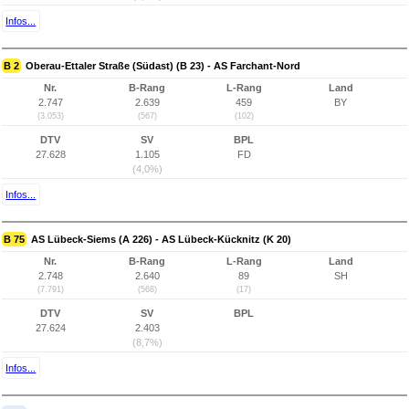
Infos...
B 2
Oberau-Ettaler Straße (Südast) (B 23) - AS Farchant-Nord
Nr.
B-Rang
L-Rang
Land
2.747
2.639
459
BY
(3.053)
(567)
(102)
DTV
SV
BPL
27.628
1.105
FD
(4,0%)
Infos...
B 75
AS Lübeck-Siems (A 226) - AS Lübeck-Kücknitz (K 20)
Nr.
B-Rang
L-Rang
Land
2.748
2.640
89
SH
(7.791)
(568)
(17)
DTV
SV
BPL
27.624
2.403
(8,7%)
Infos...