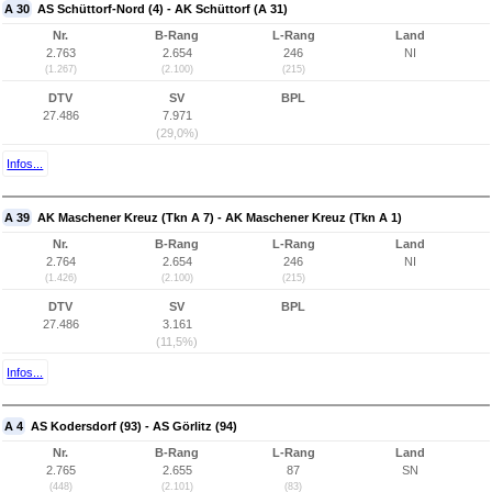
A 30
AS Schüttorf-Nord (4) - AK Schüttorf (A 31)
Nr.
B-Rang
L-Rang
Land
2.763
2.654
246
NI
(1.267)
(2.100)
(215)
DTV
SV
BPL
27.486
7.971
(29,0%)
Infos...
A 39
AK Maschener Kreuz (Tkn A 7) - AK Maschener Kreuz (Tkn A 1)
Nr.
B-Rang
L-Rang
Land
2.764
2.654
246
NI
(1.426)
(2.100)
(215)
DTV
SV
BPL
27.486
3.161
(11,5%)
Infos...
A 4
AS Kodersdorf (93) - AS Görlitz (94)
Nr.
B-Rang
L-Rang
Land
2.765
2.655
87
SN
(448)
(2.101)
(83)