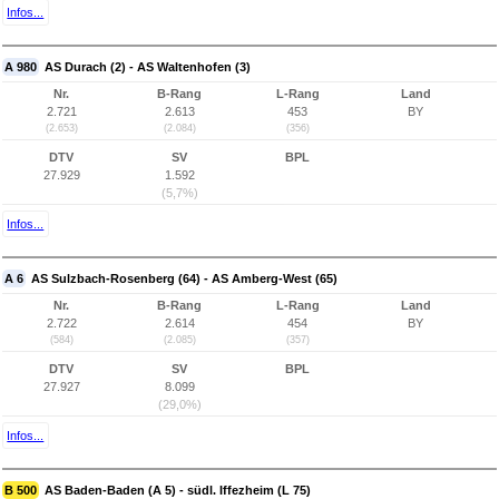
Infos...
A 980
AS Durach (2) - AS Waltenhofen (3)
Nr.
B-Rang
L-Rang
Land
2.721
2.613
453
BY
(2.653)
(2.084)
(356)
DTV
SV
BPL
27.929
1.592
(5,7%)
Infos...
A 6
AS Sulzbach-Rosenberg (64) - AS Amberg-West (65)
Nr.
B-Rang
L-Rang
Land
2.722
2.614
454
BY
(584)
(2.085)
(357)
DTV
SV
BPL
27.927
8.099
(29,0%)
Infos...
B 500
AS Baden-Baden (A 5) - südl. Iffezheim (L 75)