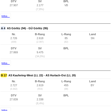
DTV
SV
BPL
27.907
2.177
VB
(7,8%)
Infos...
A 4
AS Görlitz (94) - GÜ Görlitz (95)
Nr.
B-Rang
L-Rang
Land
2.726
2.618
85
SN
(449)
(2.087)
(82)
DTV
SV
BPL
27.869
9.475
(34,0%)
Infos...
B 17
AS Kaufering-West (LL 22) - AS Hurlach-Ost (LL 20)
Nr.
B-Rang
L-Rang
Land
2.727
2.619
455
BY
(4.942)
(553)
(98)
DTV
SV
BPL
27.839
2.338
(8,4%)
Infos...