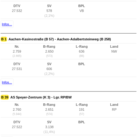
DTV
SV
BPL
27.532
578
VB
(2,1%)
Infos...
B 1
Aachen-Kasinostraße (B 57) - Aachen-Adalbertsteinweg (B 258)
Nr.
B-Rang
L-Rang
Land
2.759
2.650
636
NW
(2.665)
(573)
(86)
DTV
SV
BPL
27.531
606
(2,2%)
Infos...
B 39
AS Speyer-Zentrum (K 3) - Lgr. RP/BW
Nr.
B-Rang
L-Rang
Land
2.760
2.651
191
RP
(5.944)
(574)
(57)
DTV
SV
BPL
27.522
3.138
(11,4%)