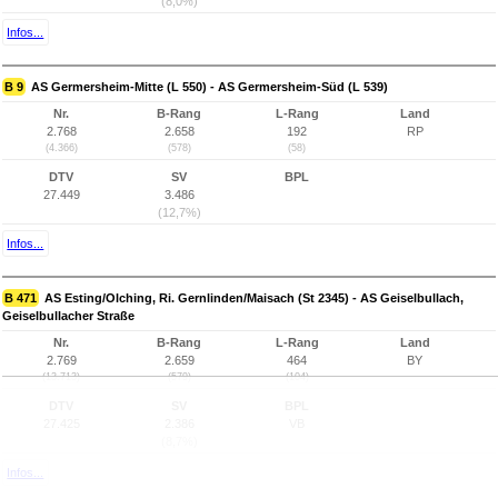
(8,0%)
Infos...
B 9
AS Germersheim-Mitte (L 550) - AS Germersheim-Süd (L 539)
Nr.
B-Rang
L-Rang
Land
2.768
2.658
192
RP
(4.366)
(578)
(58)
DTV
SV
BPL
27.449
3.486
(12,7%)
Infos...
B 471
AS Esting/Olching, Ri. Gernlinden/Maisach (St 2345) - AS Geiselbullach,
Geiselbullacher Straße
Nr.
B-Rang
L-Rang
Land
2.769
2.659
464
BY
(13.713)
(579)
(104)
DTV
SV
BPL
27.425
2.386
VB
(8,7%)
Infos...