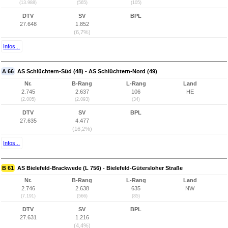
(13.988)
(565)
(105)
DTV
SV
BPL
27.648
1.852
(6,7%)
Infos...
A 66
AS Schlüchtern-Süd (48) - AS Schlüchtern-Nord (49)
Nr.
B-Rang
L-Rang
Land
2.745
2.637
106
HE
(2.005)
(2.093)
(34)
DTV
SV
BPL
27.635
4.477
(16,2%)
Infos...
B 61
AS Bielefeld-Brackwede (L 756) - Bielefeld-Gütersloher Straße
Nr.
B-Rang
L-Rang
Land
2.746
2.638
635
NW
(7.191)
(566)
(85)
DTV
SV
BPL
27.631
1.216
(4,4%)