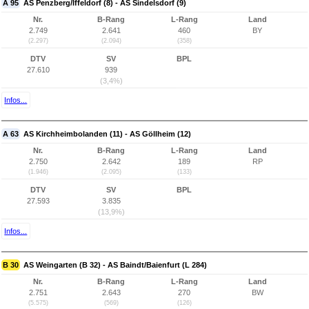
A 95
AS Penzberg/Iffeldorf (8) - AS Sindelsdorf (9)
Nr.
B-Rang
L-Rang
Land
2.749
2.641
460
BY
(2.297)
(2.094)
(358)
DTV
SV
BPL
27.610
939
(3,4%)
Infos...
A 63
AS Kirchheimbolanden (11) - AS Göllheim (12)
Nr.
B-Rang
L-Rang
Land
2.750
2.642
189
RP
(1.946)
(2.095)
(133)
DTV
SV
BPL
27.593
3.835
(13,9%)
Infos...
B 30
AS Weingarten (B 32) - AS Baindt/Baienfurt (L 284)
Nr.
B-Rang
L-Rang
Land
2.751
2.643
270
BW
(5.575)
(569)
(126)