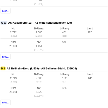
28.017
3.082
(11,0%)
Infos...
A 93
AS Falkenberg (19) - AS Windischeschenbach (20)
Nr.
B-Rang
L-Rang
Land
2.712
2.606
451
BY
(2.229)
(2.082)
(355)
DTV
SV
BPL
28.011
4.454
(15,9%)
Infos...
B 9
AS Bellheim-Nord (L 539) - AS Bellheim-Süd (L 539/K 8)
Nr.
B-Rang
L-Rang
Land
2.713
2.606
182
RP
(4.368)
(545)
(53)
DTV
SV
BPL
28.011
3.529
(12,6%)
Infos...