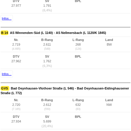
DTV
SV
BPL
27.977
1.791
(6,4%)
Infos...
B 14
AS Winnenden-Süd (L 1140) - AS Nellmersbach (L 1120/K 1845)
Nr.
B-Rang
L-Rang
Land
2.719
2.611
268
BW
(4.695)
(549)
(124)
DTV
SV
BPL
27.962
1.762
(6,3%)
Infos...
GVS
Bad Oeynhausen-Vlothoer Straße (L 546) - Bad Oeynhausen-Eidinghausener
Straße (L 772)
Nr.
B-Rang
L-Rang
Land
2.720
2.612
632
NW
(7.165)
(550)
(83)
DTV
SV
BPL
27.934
5.699
(20,4%)