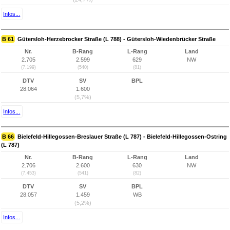
Infos...
B 61
Gütersloh-Herzebrocker Straße (L 788) - Gütersloh-Wiedenbrücker Straße
Nr.
B-Rang
L-Rang
Land
2.705
2.599
629
NW
(7.199)
(540)
(81)
DTV
SV
BPL
28.064
1.600
(5,7%)
Infos...
B 66
Bielefeld-Hillegossen-Breslauer Straße (L 787) - Bielefeld-Hillegossen-Ostring
(L 787)
Nr.
B-Rang
L-Rang
Land
2.706
2.600
630
NW
(7.453)
(541)
(82)
DTV
SV
BPL
28.057
1.459
WB
(5,2%)
Infos...