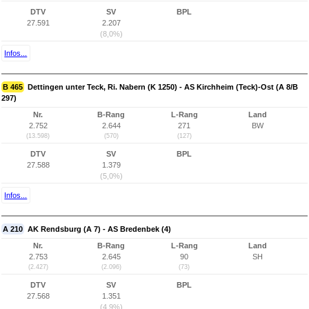
DTV
SV
BPL
27.591
2.207
(8,0%)
Infos...
B 465
Dettingen unter Teck, Ri. Nabern (K 1250) - AS Kirchheim (Teck)-Ost (A 8/B
297)
Nr.
B-Rang
L-Rang
Land
2.752
2.644
271
BW
(13.598)
(570)
(127)
DTV
SV
BPL
27.588
1.379
(5,0%)
Infos...
A 210
AK Rendsburg (A 7) - AS Bredenbek (4)
Nr.
B-Rang
L-Rang
Land
2.753
2.645
90
SH
(2.427)
(2.096)
(73)
DTV
SV
BPL
27.568
1.351
(4,9%)