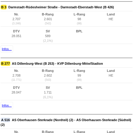
B 3
Darmstadt-Rüdesheimer Straße - Darmstadt-Eberstadt-West (B 426)
Nr.
B-Rang
L-Rang
Land
2.707
2.601
98
HE
(3.246)
(542)
(98)
DTV
SV
BPL
28.051
589
(2,1%)
Infos...
B 277
AS Dillenburg-West (B 253) - KVP Dillenburg-Mitte/Stadion
Nr.
B-Rang
L-Rang
Land
2.708
2.602
99
HE
(11.771)
(543)
(99)
DTV
SV
BPL
28.047
1.711
(6,1%)
Infos...
A 516
AS Oberhausen-Sterkrade (Nordteil) (2) - AS Oberhausen-Sterkrade (Südteil)
(2)
Nr.
B-Rang
L-Rang
Land