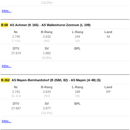
(10,0%)
Infos...
B 68
AS Achmer (K 165) - AS Wallenhorst-Zentrum (L 109)
Nr.
B-Rang
L-Rang
Land
2.740
2.632
244
NI
(7.516)
(562)
(30)
DTV
SV
BPL
27.674
1.882
(6,8%)
Infos...
B 262
AS Mayen-Bernhardshof (B 258/L 82) - AS Mayen (A 48) (5)
Nr.
B-Rang
L-Rang
Land
2.741
2.633
188
RP
(11.422)
(563)
(56)
DTV
SV
BPL
27.667
2.877
(10,4%)
Infos...