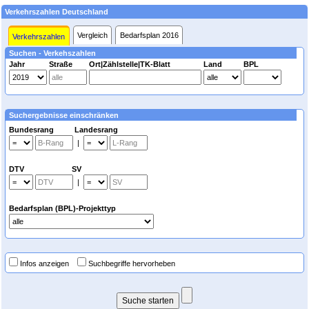
Verkehrszahlen Deutschland
Vergleich
Bedarfsplan 2016
Verkehrszahlen
Suchen - Verkehszahlen
Jahr
Straße
Ort|Zählstelle|TK-Blatt
Land
BPL
Suchergebnisse einschränken
Bundesrang Landesrang
|
DTV SV
|
Bedarfsplan (BPL)-Projekttyp
Infos anzeigen
Suchbegriffe hervorheben