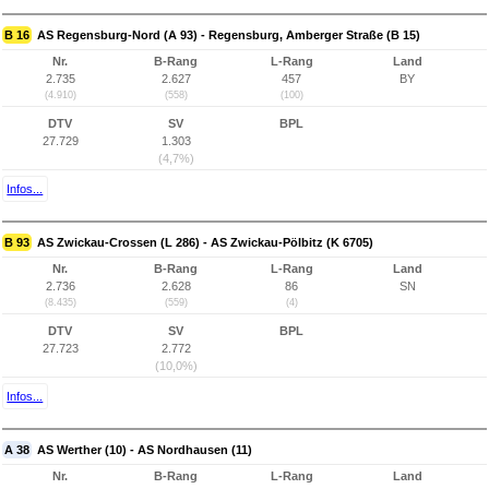
B 16
AS Regensburg-Nord (A 93) - Regensburg, Amberger Straße (B 15)
Nr.
B-Rang
L-Rang
Land
2.735
2.627
457
BY
(4.910)
(558)
(100)
DTV
SV
BPL
27.729
1.303
(4,7%)
Infos...
B 93
AS Zwickau-Crossen (L 286) - AS Zwickau-Pölbitz (K 6705)
Nr.
B-Rang
L-Rang
Land
2.736
2.628
86
SN
(8.435)
(559)
(4)
DTV
SV
BPL
27.723
2.772
(10,0%)
Infos...
A 38
AS Werther (10) - AS Nordhausen (11)
Nr.
B-Rang
L-Rang
Land