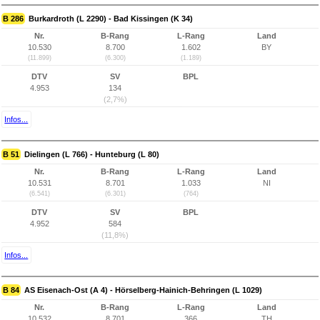
B 286
Burkardroth (L 2290) - Bad Kissingen (K 34)
Nr.
B-Rang
L-Rang
Land
10.530
8.700
1.602
BY
(11.899)
(6.300)
(1.189)
DTV
SV
BPL
4.953
134
(2,7%)
Infos...
B 51
Dielingen (L 766) - Hunteburg (L 80)
Nr.
B-Rang
L-Rang
Land
10.531
8.701
1.033
NI
(6.541)
(6.301)
(764)
DTV
SV
BPL
4.952
584
(11,8%)
Infos...
B 84
AS Eisenach-Ost (A 4) - Hörselberg-Hainich-Behringen (L 1029)
Nr.
B-Rang
L-Rang
Land
10.532
8.701
366
TH