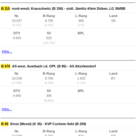
B 115
nord-westl. Krauschwitz (B 156) - südl. Jämlitz-Klein Düben, LG SN/BB
Nr.
B-Rang
L-Rang
Land
10.537
8.705
465
SN
(9.034)
(6.305)
(373)
DTV
SV
BPL
4.943
529
(10,7%)
Infos...
B 470
AS west. Auerbach i.d. OPf. (B 85) - AS Altzirkendorf
Nr.
B-Rang
L-Rang
Land
10.538
8.706
1.603
BY
(13.698)
(6.306)
(1.190)
DTV
SV
BPL
4.940
395
(8,0%)
Infos...
B 49
Ernst (Mosel) (K 35) - KVP Cochem-Sehl (B 259)
Nr.
B-Rang
L-Rang
Land