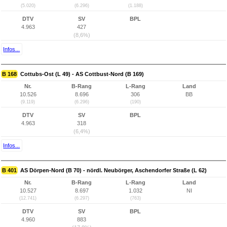
(5.020)
(6.296)
(1.188)
DTV
SV
BPL
4.963
427
(8,6%)
Infos...
B 168
Cottubs-Ost (L 49) - AS Cottbust-Nord (B 169)
Nr.
B-Rang
L-Rang
Land
10.526
8.696
306
BB
(9.119)
(6.296)
(190)
DTV
SV
BPL
4.963
318
(6,4%)
Infos...
B 401
AS Dörpen-Nord (B 70) - nördl. Neubörger, Aschendorfer Straße (L 62)
Nr.
B-Rang
L-Rang
Land
10.527
8.697
1.032
NI
(12.741)
(6.297)
(763)
DTV
SV
BPL
4.960
883