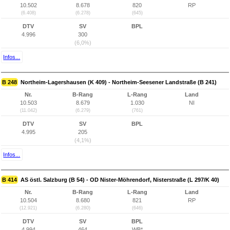
10.502
8.678
820
RP
(6.408)
(6.278)
(645)
DTV
SV
BPL
4.996
300
(6,0%)
Infos...
B 248
Northeim-Lagershausen (K 409) - Northeim-Seesener Landstraße (B 241)
Nr.
B-Rang
L-Rang
Land
10.503
8.679
1.030
NI
(11.042)
(6.279)
(761)
DTV
SV
BPL
4.995
205
(4,1%)
Infos...
B 414
AS östl. Salzburg (B 54) - OD Nister-Möhrendorf, Nisterstraße (L 297/K 40)
Nr.
B-Rang
L-Rang
Land
10.504
8.680
821
RP
(12.921)
(6.280)
(646)
DTV
SV
BPL
4.994
464
WB*