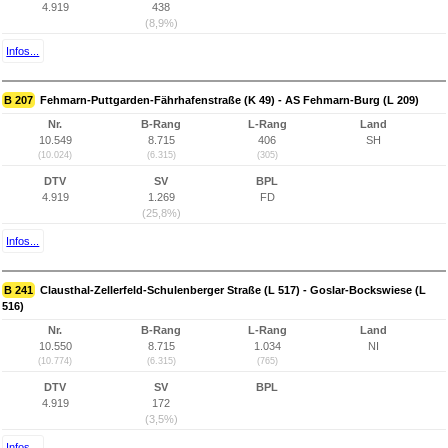
4.919
438
(8,9%)
Infos...
B 207
Fehmarn-Puttgarden-Fährhafenstraße (K 49) - AS Fehmarn-Burg (L 209)
Nr.
B-Rang
L-Rang
Land
10.549
8.715
406
SH
(10.024)
(6.315)
(305)
DTV
SV
BPL
4.919
1.269
FD
(25,8%)
Infos...
B 241
Clausthal-Zellerfeld-Schulenberger Straße (L 517) - Goslar-Bockswiese (L
516)
Nr.
B-Rang
L-Rang
Land
10.550
8.715
1.034
NI
(10.774)
(6.315)
(765)
DTV
SV
BPL
4.919
172
(3,5%)
Infos...