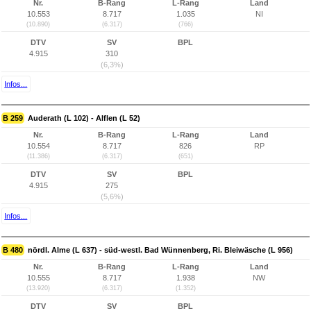
Nr.
B-Rang
L-Rang
Land
10.553
8.717
1.035
NI
(10.890)
(6.317)
(766)
DTV
SV
BPL
4.915
310
(6,3%)
Infos...
B 259
Auderath (L 102) - Alflen (L 52)
Nr.
B-Rang
L-Rang
Land
10.554
8.717
826
RP
(11.386)
(6.317)
(651)
DTV
SV
BPL
4.915
275
(5,6%)
Infos...
B 480
nördl. Alme (L 637) - süd-westl. Bad Wünnenberg, Ri. Bleiwäsche (L 956)
Nr.
B-Rang
L-Rang
Land
10.555
8.717
1.938
NW
(13.920)
(6.317)
(1.352)
DTV
SV
BPL