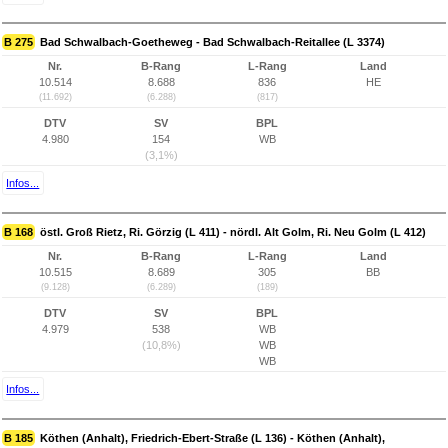
B 275
Bad Schwalbach-Goetheweg - Bad Schwalbach-Reitallee (L 3374)
Nr.
B-Rang
L-Rang
Land
10.514
8.688
836
HE
(11.692)
(6.288)
(817)
DTV
SV
BPL
4.980
154
WB
(3,1%)
Infos...
B 168
östl. Groß Rietz, Ri. Görzig (L 411) - nördl. Alt Golm, Ri. Neu Golm (L 412)
Nr.
B-Rang
L-Rang
Land
10.515
8.689
305
BB
(9.128)
(6.289)
(189)
DTV
SV
BPL
4.979
538
WB
(10,8%)
WB
WB
Infos...
B 185
Köthen (Anhalt), Friedrich-Ebert-Straße (L 136) - Köthen (Anhalt),