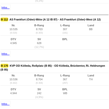
(4,1%)
Infos...
B 112
AS Frankfurt (Oder)-Mitte (A 12 /B 87) - AS Frankfurt (Oder)-West (A 12)
Nr.
B-Rang
L-Rang
Land
10.535
8.703
307
BB
(9.016)
(6.303)
(191)
DTV
SV
BPL
4.945
628
(12,7%)
Infos...
B 176
KVP OD Kölleda, Roßplatz (B 85) - OD Kölleda, Brückentor, Ri. Heldrungen
(B 85)
Nr.
B-Rang
L-Rang
Land
10.536
8.704
367
TH
(9.442)
(6.304)
(297)
DTV
SV
BPL
4.944
242
WB
(4,9%)
Infos...