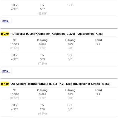
DTV
SV
BPL
4.976
587
(11,8%)
Infos...
B 270
Rutsweiler (Glan)/Kreimbach-Kaulbach (L 370) - Olsbrücken (K 28)
Nr.
B-Rang
L-Rang
Land
10.519
8.692
823
RP
(11.620)
(6.292)
(648)
DTV
SV
BPL
4.975
353
VB
(7,1%)
Infos...
B 410
OD Kelberg, Bonner Straße (L 71) - KVP Kelberg, Mayener Straße (B 257)
Nr.
B-Rang
L-Rang
Land
10.520
8.692
823
RP
(12.873)
(6.292)
(648)
DTV
SV
BPL
4.975
239
VB
(4,8%)