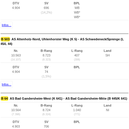
DTV
SV
BPL
4.904
696
WB
(14,2%)
WB*
WB*
Infos...
B 503
AS Altenholz-Nord, Uhlenhorster Weg (K 5) - AS Schwedeneck/Sprenge (L
45/L 44)
Nr.
B-Rang
L-Rang
Land
10.563
8.723
407
SH
(14.107)
(6.323)
(306)
DTV
SV
BPL
4.904
74
(1,5%)
Infos...
B 64
AS Bad Gandersheim-West (K 641) - AS Bad Gandersheim-Mitte (B 445/K 641)
Nr.
B-Rang
L-Rang
Land
10.564
8.724
1.040
NI
(7.396)
(6.324)
(771)
DTV
SV
BPL
4.903
706