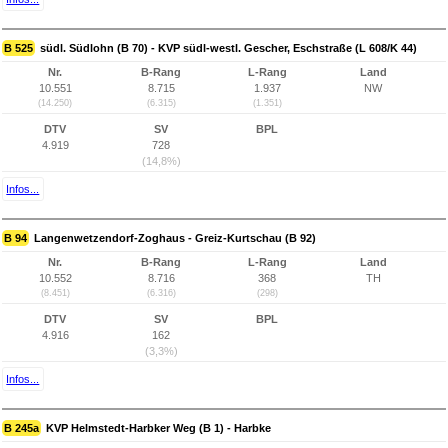
B 525
südl. Südlohn (B 70) - KVP südl-westl. Gescher, Eschstraße (L 608/K 44)
Nr.
B-Rang
L-Rang
Land
10.551
8.715
1.937
NW
(14.250)
(6.315)
(1.351)
DTV
SV
BPL
4.919
728
(14,8%)
Infos...
B 94
Langenwetzendorf-Zoghaus - Greiz-Kurtschau (B 92)
Nr.
B-Rang
L-Rang
Land
10.552
8.716
368
TH
(8.451)
(6.316)
(298)
DTV
SV
BPL
4.916
162
(3,3%)
Infos...
B 245a
KVP Helmstedt-Harbker Weg (B 1) - Harbke