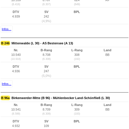
10.539
8.707
824
RP
(6.416)
(6.307)
(649)
DTV
SV
BPL
4.939
242
(4,9%)
Infos...
B 246
Mittenwalde (L 30) - AS Bestensee (A 13)
Nr.
B-Rang
L-Rang
Land
10.540
8.708
308
BB
(10.918)
(6.308)
(192)
DTV
SV
BPL
4.936
247
(5,0%)
Infos...
B 96a
Birkenwerder-Mitte (B 96) - Mühlenbecker Land-Schönfließ (L 30)
Nr.
B-Rang
L-Rang
Land
10.541
8.709
309
BB
(8.599)
(6.309)
(193)
DTV
SV
BPL
4.932
109