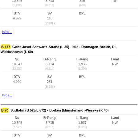
10.546
8.713
825
RP
(5.928)
(6.313)
(650)
DTV
SV
BPL
4.922
118
(2,4%)
Infos...
B 477
Gohr, Josef-Schwartz-Straße (L 35) - südl. Dormagen-Broich, Ri.
Widdeshoven (L 69)
Nr.
B-Rang
L-Rang
Land
10.547
8.714
1.936
NW
(13.855)
(6.314)
(1.350)
DTV
SV
BPL
4.920
251
(5,1%)
Infos...
B 70
Südlohn (B 525/L 572) - Borken (Münsterland)-Weseke (K 40)
Nr.
B-Rang
L-Rang
Land
10.548
8.715
1.937
NW
(7.597)
(6.315)
(1.351)
DTV
SV
BPL