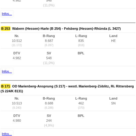
4.982
548
(11,0%)
Infos...
B 253
Wabern (Hessen)-Harle (B 254) - Felsberg (Hessen)-Rhünda (L 3427)
Nr.
B-Rang
L-Rang
Land
10.512
8.687
835
HE
(11.172)
(6.287)
(816)
DTV
SV
BPL
4.982
548
(11,0%)
Infos...
B 171
OD Marienberg-Ansprung (S 217) - westl. Marienberg-Zöblitz, Ri. Rittersberg
(S 224/K 8131)
Nr.
B-Rang
L-Rang
Land
10.513
8.688
462
SN
(9.240)
(6.288)
(370)
DTV
SV
BPL
4.980
244
(4,9%)
Infos...