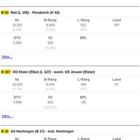
B 53
Reil (L 105) - Pünderich (K 52)
Nr.
B-Rang
L-Rang
Land
10.507
8.683
822
RP
(6.699)
(6.283)
(647)
DTV
SV
BPL
4.990
294
(5,9%)
Infos...
B 187
OD Elster (Elbe) (L 127) - westl. OE Jessen (Elster)
Nr.
B-Rang
L-Rang
Land
10.508
8.684
394
ST
(9.706)
(6.284)
(329)
DTV
SV
BPL
4.988
653
VB
(13,1%)
Infos...
B 32
AS Hechingen (B 27) - östl. Hechingen
Nr.
B-Rang
L-Rang
Land