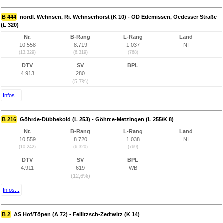
B 444
nördl. Wehnsen, Ri. Wehnserhorst (K 10) - OD Edemissen, Oedesser Straße
(L 320)
Nr.
B-Rang
L-Rang
Land
10.558
8.719
1.037
NI
(13.329)
(6.319)
(768)
DTV
SV
BPL
4.913
280
(5,7%)
Infos...
B 216
Göhrde-Dübbekold (L 253) - Göhrde-Metzingen (L 255/K 8)
Nr.
B-Rang
L-Rang
Land
10.559
8.720
1.038
NI
(10.242)
(6.320)
(769)
DTV
SV
BPL
4.911
619
WB
(12,6%)
Infos...
B 2
AS Hof/Töpen (A 72) - Feilitzsch-Zedtwitz (K 14)