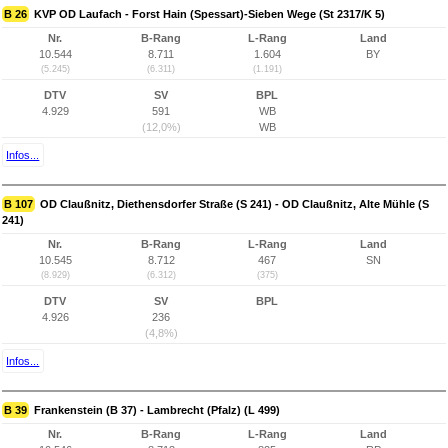
B 26
KVP OD Laufach - Forst Hain (Spessart)-Sieben Wege (St 2317/K 5)
Nr.
B-Rang
L-Rang
Land
10.544
8.711
1.604
BY
(5.245)
(6.311)
(1.191)
DTV
SV
BPL
4.929
591
WB
(12,0%)
WB
Infos...
B 107
OD Claußnitz, Diethensdorfer Straße (S 241) - OD Claußnitz, Alte Mühle (S
241)
Nr.
B-Rang
L-Rang
Land
10.545
8.712
467
SN
(8.929)
(6.312)
(375)
DTV
SV
BPL
4.926
236
(4,8%)
Infos...
B 39
Frankenstein (B 37) - Lambrecht (Pfalz) (L 499)
Nr.
B-Rang
L-Rang
Land