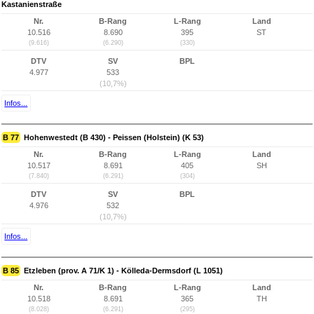
Kastanienstraße
Nr.
B-Rang
L-Rang
Land
10.516
8.690
395
ST
(9.616)
(6.290)
(330)
DTV
SV
BPL
4.977
533
(10,7%)
Infos...
B 77
Hohenwestedt (B 430) - Peissen (Holstein) (K 53)
Nr.
B-Rang
L-Rang
Land
10.517
8.691
405
SH
(7.840)
(6.291)
(304)
DTV
SV
BPL
4.976
532
(10,7%)
Infos...
B 85
Etzleben (prov. A 71/K 1) - Kölleda-Dermsdorf (L 1051)
Nr.
B-Rang
L-Rang
Land
10.518
8.691
365
TH
(8.028)
(6.291)
(295)