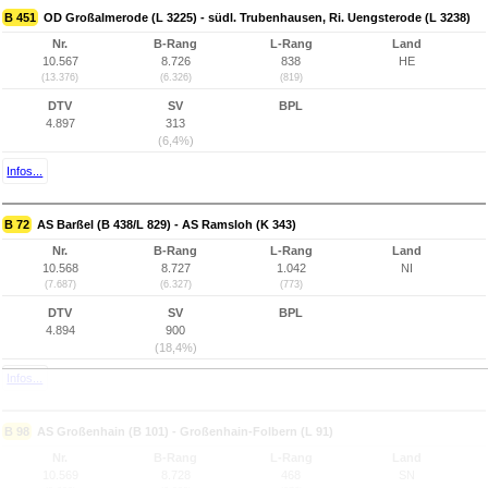
B 451
OD Großalmerode (L 3225) - südl. Trubenhausen, Ri. Uengsterode (L 3238)
Nr.
B-Rang
L-Rang
Land
10.567
8.726
838
HE
(13.376)
(6.326)
(819)
DTV
SV
BPL
4.897
313
(6,4%)
Infos...
B 72
AS Barßel (B 438/L 829) - AS Ramsloh (K 343)
Nr.
B-Rang
L-Rang
Land
10.568
8.727
1.042
NI
(7.687)
(6.327)
(773)
DTV
SV
BPL
4.894
900
(18,4%)
Infos...
B 98
AS Großenhain (B 101) - Großenhain-Folbern (L 91)
Nr.
B-Rang
L-Rang
Land
10.569
8.728
468
SN