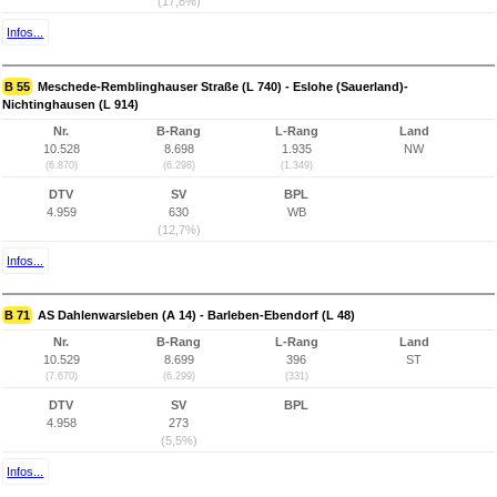
(17,8%)
Infos...
B 55
Meschede-Remblinghauser Straße (L 740) - Eslohe (Sauerland)-
Nichtinghausen (L 914)
Nr.
B-Rang
L-Rang
Land
10.528
8.698
1.935
NW
(6.870)
(6.298)
(1.349)
DTV
SV
BPL
4.959
630
WB
(12,7%)
Infos...
B 71
AS Dahlenwarsleben (A 14) - Barleben-Ebendorf (L 48)
Nr.
B-Rang
L-Rang
Land
10.529
8.699
396
ST
(7.670)
(6.299)
(331)
DTV
SV
BPL
4.958
273
(5,5%)
Infos...