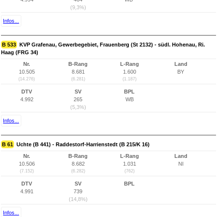
(9,3%)
Infos...
B 533
KVP Grafenau, Gewerbegebiet, Frauenberg (St 2132) - südl. Hohenau, Ri.
Haag (FRG 34)
Nr.
B-Rang
L-Rang
Land
10.505
8.681
1.600
BY
(14.276)
(6.281)
(1.187)
DTV
SV
BPL
4.992
265
WB
(5,3%)
Infos...
B 61
Uchte (B 441) - Raddestorf-Harrienstedt (B 215/K 16)
Nr.
B-Rang
L-Rang
Land
10.506
8.682
1.031
NI
(7.152)
(6.282)
(762)
DTV
SV
BPL
4.991
739
(14,8%)
Infos...