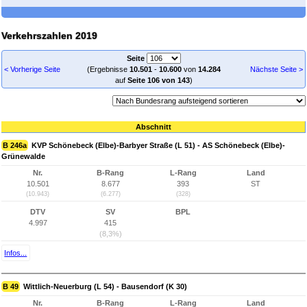
Verkehrszahlen 2019
Seite
< Vorherige Seite
(Ergebnisse
10.501
-
10.600
von
14.284
Nächste Seite >
auf
Seite 106 von 143
)
Abschnitt
B 246a
KVP Schönebeck (Elbe)-Barbyer Straße (L 51) - AS Schönebeck (Elbe)-
Grünewalde
Nr.
B-Rang
L-Rang
Land
10.501
8.677
393
ST
(10.943)
(6.277)
(328)
DTV
SV
BPL
4.997
415
(8,3%)
Infos...
B 49
Wittlich-Neuerburg (L 54) - Bausendorf (K 30)
Nr.
B-Rang
L-Rang
Land