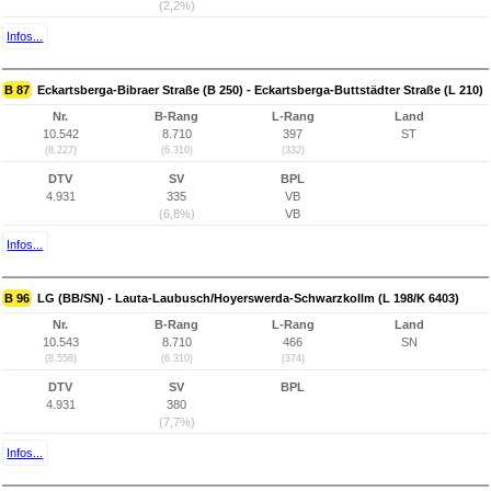
(2,2%)
Infos...
B 87
Eckartsberga-Bibraer Straße (B 250) - Eckartsberga-Buttstädter Straße (L 210)
Nr.
B-Rang
L-Rang
Land
10.542
8.710
397
ST
(8.227)
(6.310)
(332)
DTV
SV
BPL
4.931
335
VB
(6,8%)
VB
Infos...
B 96
LG (BB/SN) - Lauta-Laubusch/Hoyerswerda-Schwarzkollm (L 198/K 6403)
Nr.
B-Rang
L-Rang
Land
10.543
8.710
466
SN
(8.558)
(6.310)
(374)
DTV
SV
BPL
4.931
380
(7,7%)
Infos...