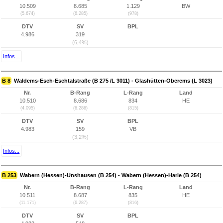
10.509
8.685
1.129
BW
(5.674)
(6.285)
(978)
DTV
SV
BPL
4.986
319
(6,4%)
Infos...
B 8
Waldems-Esch-Eschtalstraße (B 275 /L 3011) - Glashütten-Oberems (L 3023)
Nr.
B-Rang
L-Rang
Land
10.510
8.686
834
HE
(4.095)
(6.286)
(815)
DTV
SV
BPL
4.983
159
VB
(3,2%)
Infos...
B 253
Wabern (Hessen)-Unshausen (B 254) - Wabern (Hessen)-Harle (B 254)
Nr.
B-Rang
L-Rang
Land
10.511
8.687
835
HE
(11.171)
(6.287)
(816)
DTV
SV
BPL