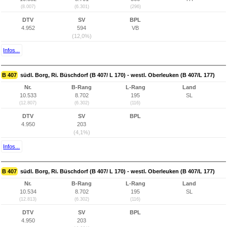
(8.007)
(6.301)
(296)
DTV
SV
BPL
4.952
594
VB
(12,0%)
Infos...
B 407
südl. Borg, Ri. Büschdorf (B 407/ L 170) - westl. Oberleuken (B 407/L 177)
Nr.
B-Rang
L-Rang
Land
10.533
8.702
195
SL
(12.807)
(6.302)
(116)
DTV
SV
BPL
4.950
203
(4,1%)
Infos...
B 407
südl. Borg, Ri. Büschdorf (B 407/ L 170) - westl. Oberleuken (B 407/L 177)
Nr.
B-Rang
L-Rang
Land
10.534
8.702
195
SL
(12.813)
(6.302)
(116)
DTV
SV
BPL
4.950
203