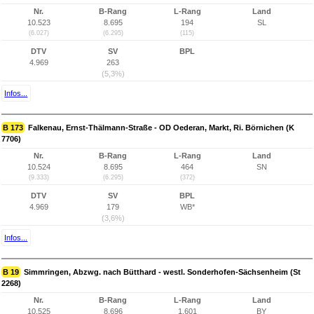
Nr.
B-Rang
L-Rang
Land
10.523
8.695
194
SL
(6.027)
(6.295)
(115)
DTV
SV
BPL
4.969
263
(5,3%)
Infos...
B 173
Falkenau, Ernst-Thälmann-Straße - OD Oederan, Markt, Ri. Börnichen (K
7706)
Nr.
B-Rang
L-Rang
Land
10.524
8.695
464
SN
(9.333)
(6.295)
(372)
DTV
SV
BPL
4.969
179
WB*
(3,6%)
Infos...
B 19
Simmringen, Abzwg. nach Bütthard - westl. Sonderhofen-Sächsenheim (St
2268)
Nr.
B-Rang
L-Rang
Land
10.525
8.696
1.601
BY