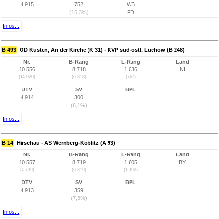
4.915
752
WB
(15,3%)
FD
Infos...
B 493
OD Küsten, An der Kirche (K 31) - KVP süd-östl. Lüchow (B 248)
Nr.
B-Rang
L-Rang
Land
10.556
8.718
1.036
NI
(14.020)
(6.318)
(767)
DTV
SV
BPL
4.914
300
(6,1%)
Infos...
B 14
Hirschau - AS Wernberg-Köblitz (A 93)
Nr.
B-Rang
L-Rang
Land
10.557
8.719
1.605
BY
(4.739)
(6.319)
(1.192)
DTV
SV
BPL
4.913
359
(7,3%)
Infos...