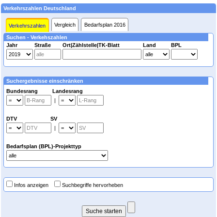
Verkehrszahlen Deutschland
Vergleich
Bedarfsplan 2016
Verkehrszahlen
Suchen - Verkehszahlen
Jahr
Straße
Ort|Zählstelle|TK-Blatt
Land
BPL
Suchergebnisse einschränken
Bundesrang Landesrang
|
DTV SV
|
Bedarfsplan (BPL)-Projekttyp
Infos anzeigen
Suchbegriffe hervorheben