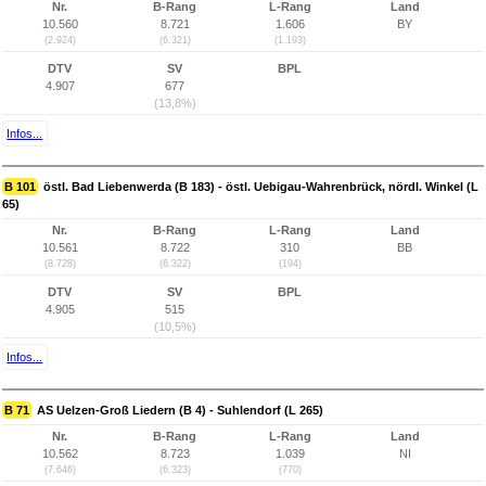
Nr.
B-Rang
L-Rang
Land
10.560
8.721
1.606
BY
(2.924)
(6.321)
(1.193)
DTV
SV
BPL
4.907
677
(13,8%)
Infos...
B 101
östl. Bad Liebenwerda (B 183) - östl. Uebigau-Wahrenbrück, nördl. Winkel (L
65)
Nr.
B-Rang
L-Rang
Land
10.561
8.722
310
BB
(8.728)
(6.322)
(194)
DTV
SV
BPL
4.905
515
(10,5%)
Infos...
B 71
AS Uelzen-Groß Liedern (B 4) - Suhlendorf (L 265)
Nr.
B-Rang
L-Rang
Land
10.562
8.723
1.039
NI
(7.646)
(6.323)
(770)