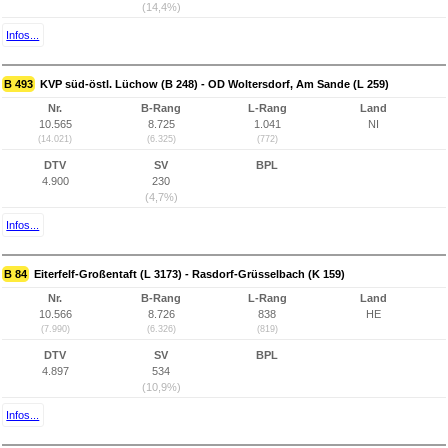
(14,4%)
Infos...
B 493
KVP süd-östl. Lüchow (B 248) - OD Woltersdorf, Am Sande (L 259)
Nr.
B-Rang
L-Rang
Land
10.565
8.725
1.041
NI
(14.021)
(6.325)
(772)
DTV
SV
BPL
4.900
230
(4,7%)
Infos...
B 84
Eiterfelf-Großentaft (L 3173) - Rasdorf-Grüsselbach (K 159)
Nr.
B-Rang
L-Rang
Land
10.566
8.726
838
HE
(7.990)
(6.326)
(819)
DTV
SV
BPL
4.897
534
(10,9%)
Infos...