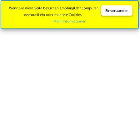
Diese Seite wird nicht mehr aktualisiert.
Zur neuen Seite
Wenn Sie diese Seite besuchen empfängt Ihr Computer
Einverstanden
eventuell ein oder mehrere Cookies.
Mehr Informationen