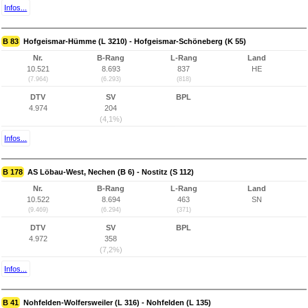
Infos...
B 83
Hofgeismar-Hümme (L 3210) - Hofgeismar-Schöneberg (K 55)
Nr.
B-Rang
L-Rang
Land
10.521
8.693
837
HE
(7.964)
(6.293)
(818)
DTV
SV
BPL
4.974
204
(4,1%)
Infos...
B 178
AS Löbau-West, Nechen (B 6) - Nostitz (S 112)
Nr.
B-Rang
L-Rang
Land
10.522
8.694
463
SN
(9.469)
(6.294)
(371)
DTV
SV
BPL
4.972
358
(7,2%)
Infos...
B 41
Nohfelden-Wolfersweiler (L 316) - Nohfelden (L 135)