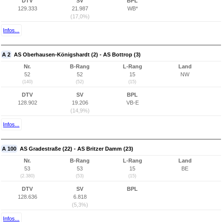
DTV
SV
BPL
129.333
21.987
WB*
(17,0%)
Infos...
A 2
AS Oberhausen-Königshardt (2) - AS Bottrop (3)
Nr.
B-Rang
L-Rang
Land
52
52
15
NW
(140)
(52)
(15)
DTV
SV
BPL
128.902
19.206
VB-E
(14,9%)
Infos...
A 100
AS Gradestraße (22) - AS Britzer Damm (23)
Nr.
B-Rang
L-Rang
Land
53
53
15
BE
(2.380)
(53)
(15)
DTV
SV
BPL
128.636
6.818
(5,3%)
Infos...