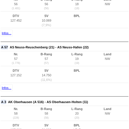
56
56
18
NW
(1.481)
(56)
(18)
DTV
SV
BPL
127.452
10.069
(7,9%)
Infos...
A 57
AS Neuss-Reuschenberg (21) - AS Neuss-Hafen (22)
Nr.
B-Rang
L-Rang
Land
57
57
19
NW
(1.776)
(57)
(19)
DTV
SV
BPL
127.152
14.750
(11,6%)
Infos...
A 3
AK Oberhausen (A 516) - AS Oberhausen-Holten (11)
Nr.
B-Rang
L-Rang
Land
58
58
20
NW
(228)
(58)
(20)
DTV
SV
BPL