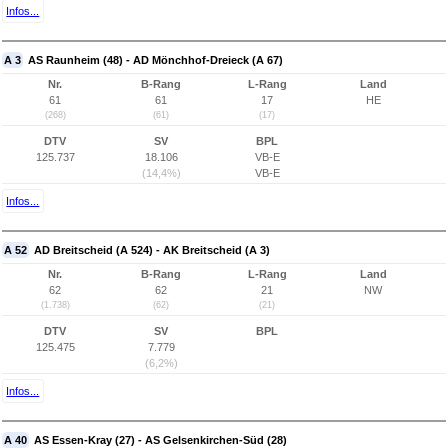
Infos...
A 3
AS Raunheim (48) - AD Mönchhof-Dreieck (A 67)
Nr.
B-Rang
L-Rang
Land
61
61
17
HE
(268)
(61)
(17)
DTV
SV
BPL
125.737
18.106
VB-E
(14,4%)
VB-E
Infos...
A 52
AD Breitscheid (A 524) - AK Breitscheid (A 3)
Nr.
B-Rang
L-Rang
Land
62
62
21
NW
(1.738)
(62)
(21)
DTV
SV
BPL
125.475
7.779
(6,2%)
Infos...
A 40
AS Essen-Kray (27) - AS Gelsenkirchen-Süd (28)