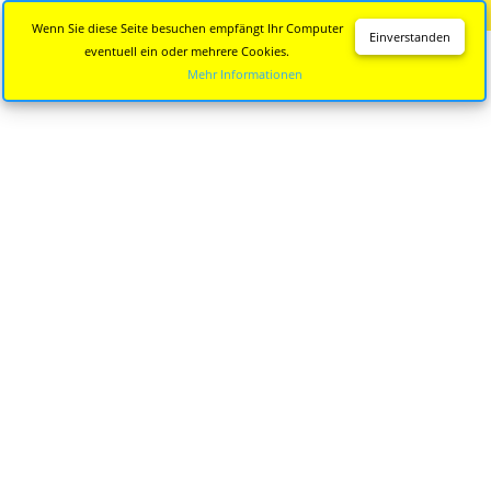
Diese Seite wird nicht mehr aktualisiert.
Zur neuen Seite
Wenn Sie diese Seite besuchen empfängt Ihr Computer
Einverstanden
eventuell ein oder mehrere Cookies.
Mehr Informationen