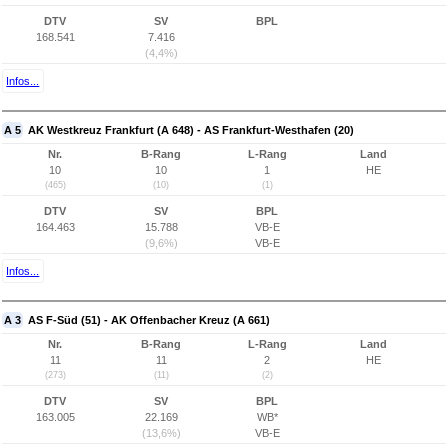
DTV
SV
BPL
168.541
7.416
(4,4%)
Infos...
A 5
AK Westkreuz Frankfurt (A 648) - AS Frankfurt-Westhafen (20)
Nr.
B-Rang
L-Rang
Land
10
10
1
HE
(465)
(10)
(1)
DTV
SV
BPL
164.463
15.788
VB-E
(9,6%)
VB-E
Infos...
A 3
AS F-Süd (51) - AK Offenbacher Kreuz (A 661)
Nr.
B-Rang
L-Rang
Land
11
11
2
HE
(273)
(11)
(2)
DTV
SV
BPL
163.005
22.169
WB*
(13,6%)
VB-E