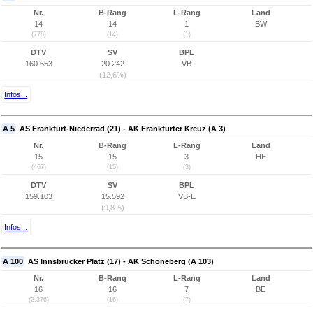
Nr.
B-Rang
L-Rang
Land
14
14
1
BW
(778)
(14)
(1)
DTV
SV
BPL
160.653
20.242
VB
(12,6%)
Infos...
A 5
AS Frankfurt-Niederrad (21) - AK Frankfurter Kreuz (A 3)
Nr.
B-Rang
L-Rang
Land
15
15
3
HE
(467)
(15)
(3)
DTV
SV
BPL
159.103
15.592
VB-E
(9,8%)
Infos...
A 100
AS Innsbrucker Platz (17) - AK Schöneberg (A 103)
Nr.
B-Rang
L-Rang
Land
16
16
7
BE
(2.376)
(16)
(7)