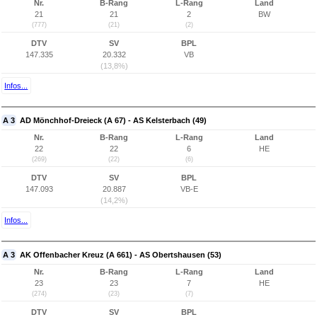
Nr.
B-Rang
L-Rang
Land
21
21
2
BW
(777)
(21)
(2)
DTV
SV
BPL
147.335
20.332
VB
(13,8%)
Infos...
A 3
AD Mönchhof-Dreieck (A 67) - AS Kelsterbach (49)
Nr.
B-Rang
L-Rang
Land
22
22
6
HE
(269)
(22)
(6)
DTV
SV
BPL
147.093
20.887
VB-E
(14,2%)
Infos...
A 3
AK Offenbacher Kreuz (A 661) - AS Obertshausen (53)
Nr.
B-Rang
L-Rang
Land
23
23
7
HE
(274)
(23)
(7)
DTV
SV
BPL