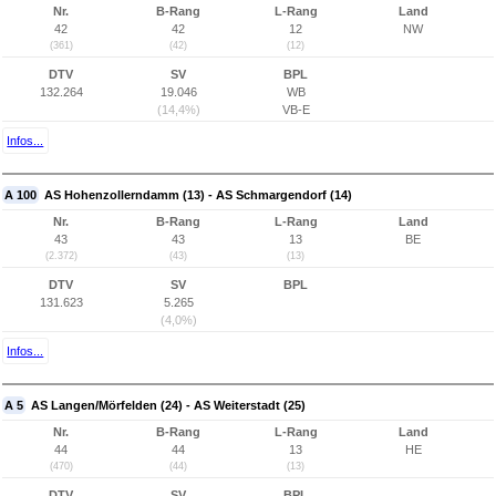
Nr.
B-Rang
L-Rang
Land
42
42
12
NW
(361)
(42)
(12)
DTV
SV
BPL
132.264
19.046
WB
(14,4%)
VB-E
Infos...
A 100
AS Hohenzollerndamm (13) - AS Schmargendorf (14)
Nr.
B-Rang
L-Rang
Land
43
43
13
BE
(2.372)
(43)
(13)
DTV
SV
BPL
131.623
5.265
(4,0%)
Infos...
A 5
AS Langen/Mörfelden (24) - AS Weiterstadt (25)
Nr.
B-Rang
L-Rang
Land
44
44
13
HE
(470)
(44)
(13)
DTV
SV
BPL