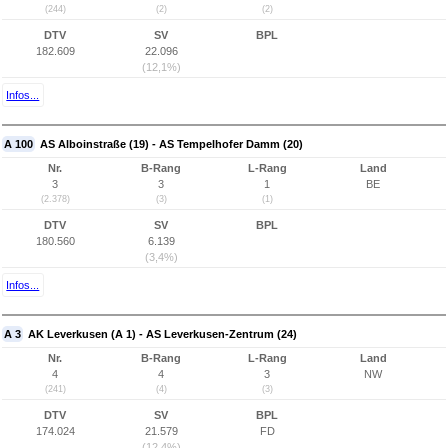
(244)
(2)
(2)
DTV
SV
BPL
182.609
22.096
(12,1%)
Infos...
A 100
AS Alboinstraße (19) - AS Tempelhofer Damm (20)
Nr.
B-Rang
L-Rang
Land
3
3
1
BE
(2.378)
(3)
(1)
DTV
SV
BPL
180.560
6.139
(3,4%)
Infos...
A 3
AK Leverkusen (A 1) - AS Leverkusen-Zentrum (24)
Nr.
B-Rang
L-Rang
Land
4
4
3
NW
(241)
(4)
(3)
DTV
SV
BPL
174.024
21.579
FD
(12,4%)