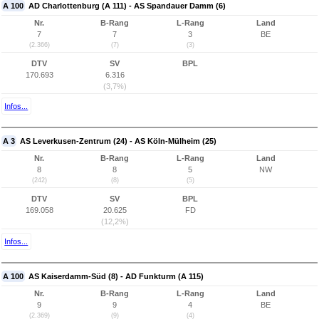
A 100
AD Charlottenburg (A 111) - AS Spandauer Damm (6)
Nr.
B-Rang
L-Rang
Land
7
7
3
BE
(2.366)
(7)
(3)
DTV
SV
BPL
170.693
6.316
(3,7%)
Infos...
A 3
AS Leverkusen-Zentrum (24) - AS Köln-Mülheim (25)
Nr.
B-Rang
L-Rang
Land
8
8
5
NW
(242)
(8)
(5)
DTV
SV
BPL
169.058
20.625
FD
(12,2%)
Infos...
A 100
AS Kaiserdamm-Süd (8) - AD Funkturm (A 115)
Nr.
B-Rang
L-Rang
Land
9
9
4
BE
(2.369)
(9)
(4)