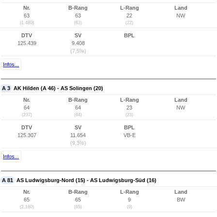
Nr.
B-Rang
L-Rang
Land
63
63
22
NW
(1.480)
(63)
(22)
DTV
SV
BPL
125.439
9.408
(7,5%)
Infos...
A 3
AK Hilden (A 46) - AS Solingen (20)
Nr.
B-Rang
L-Rang
Land
64
64
23
NW
(237)
(64)
(23)
DTV
SV
BPL
125.307
11.654
VB-E
(9,3%)
Infos...
A 81
AS Ludwigsburg-Nord (15) - AS Ludwigsburg-Süd (16)
Nr.
B-Rang
L-Rang
Land
65
65
9
BW
(2.160)
(65)
(9)