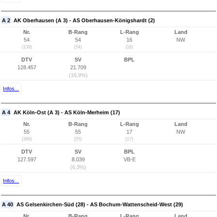
A 2
AK Oberhausen (A 3) - AS Oberhausen-Königshardt (2)
Nr.
B-Rang
L-Rang
Land
54
54
16
NW
(139)
(54)
(16)
DTV
SV
BPL
128.457
21.709
(16,9%)
Infos...
A 4
AK Köln-Ost (A 3) - AS Köln-Merheim (17)
Nr.
B-Rang
L-Rang
Land
55
55
17
NW
(366)
(55)
(17)
DTV
SV
BPL
127.597
8.039
VB-E
(6,3%)
Infos...
A 40
AS Gelsenkirchen-Süd (28) - AS Bochum-Wattenscheid-West (29)
Nr.
B-Rang
L-Rang
Land