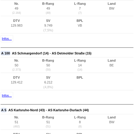
Nr.
B-Rang
L-Rang
Land
49
49
7
BW
(2.164)
(49)
(7)
DTV
SV
BPL
129.983
9.749
VB
(7,5%)
Infos...
A 100
AS Schmargendorf (14) - AS Detmolder Straße (15)
Nr.
B-Rang
L-Rang
Land
50
50
14
BE
(2.373)
(50)
(14)
DTV
SV
BPL
129.412
6.212
(4,8%)
Infos...
A 5
AS Karlsruhe-Nord (43) - AS Karlsruhe-Durlach (44)
Nr.
B-Rang
L-Rang
Land
51
51
8
BW
(492)
(51)
(8)