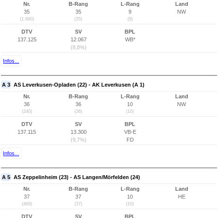
Nr.
B-Rang
L-Rang
Land
35
35
9
NW
(1.660)
(35)
(9)
DTV
SV
BPL
137.125
12.067
WB*
(8,8%)
Infos...
A 3
AS Leverkusen-Opladen (22) - AK Leverkusen (A 1)
Nr.
B-Rang
L-Rang
Land
36
36
10
NW
(240)
(36)
(10)
DTV
SV
BPL
137.115
13.300
VB-E
(9,7%)
FD
Infos...
A 5
AS Zeppelinheim (23) - AS Langen/Mörfelden (24)
Nr.
B-Rang
L-Rang
Land
37
37
10
HE
(469)
(37)
(10)
DTV
SV
BPL