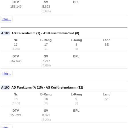
DTV
SV
BPL
158.149
5.693
(3,6%)
Infos...
A 100
AS Kaiserdamm (7) - AS Kaiserdamm-Süd (8)
Nr.
B-Rang
L-Rang
Land
17
17
8
BE
(2.368)
(17)
(8)
DTV
SV
BPL
157.533
7.247
(4,6%)
Infos...
A 100
AD Funkturm (A 115) - AS Kurfürstendamm (12)
Nr.
B-Rang
L-Rang
Land
18
18
9
BE
(2.370)
(18)
(9)
DTV
SV
BPL
155.221
8.071
(5,2%)
Infos...