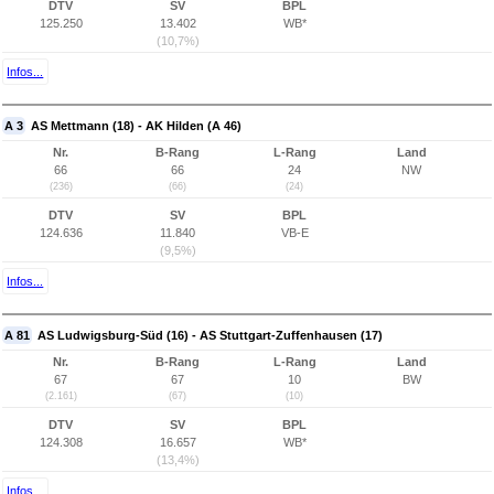
DTV
SV
BPL
125.250
13.402
WB*
(10,7%)
Infos...
A 3
AS Mettmann (18) - AK Hilden (A 46)
Nr.
B-Rang
L-Rang
Land
66
66
24
NW
(236)
(66)
(24)
DTV
SV
BPL
124.636
11.840
VB-E
(9,5%)
Infos...
A 81
AS Ludwigsburg-Süd (16) - AS Stuttgart-Zuffenhausen (17)
Nr.
B-Rang
L-Rang
Land
67
67
10
BW
(2.161)
(67)
(10)
DTV
SV
BPL
124.308
16.657
WB*
(13,4%)
Infos...