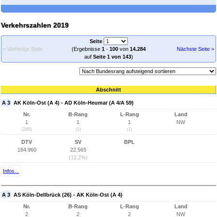
Verkehrszahlen 2019
Seite
< Vorherige Seite
(Ergebnisse
1
-
100
von
14.284
Nächste Seite >
auf
Seite 1 von 143
)
Abschnitt
A 3
AK Köln-Ost (A 4) - AD Köln-Heumar (A 4/A 59)
Nr.
B-Rang
L-Rang
Land
1
1
1
NW
(245)
(1)
(1)
DTV
SV
BPL
184.960
22.565
(12,2%)
Infos...
A 3
AS Köln-Dellbrück (26) - AK Köln-Ost (A 4)
Nr.
B-Rang
L-Rang
Land
2
2
2
NW