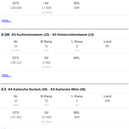
DTV
SV
BPL
138.668
17.888
WB*
(12,9%)
Infos...
A 100
AS Kurfürstendamm (12) - AS Hohenzollerndamm (13)
Nr.
B-Rang
L-Rang
Land
31
31
11
BE
(2.371)
(31)
(11)
DTV
SV
BPL
138.115
5.386
(3,9%)
Infos...
A 5
AS Karlsruhe-Durlach (44) - AS Karlsruhe-Mitte (45)
Nr.
B-Rang
L-Rang
Land
32
32
5
BW
(493)
(32)
(5)
DTV
SV
BPL
137.941
22.898
WB*
(16,6%)