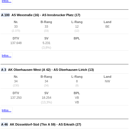
Infos...
A 100
AS Wexstraße (16) - AS Innsbrucker Platz (17)
Nr.
B-Rang
L-Rang
Land
33
33
12
BE
(2.375)
(33)
(12)
DTV
SV
BPL
137.648
5.231
(3,8%)
Infos...
A 3
AK Oberhausen-West (A 42) - AS Oberhausen-Lirich (13)
Nr.
B-Rang
L-Rang
Land
34
34
8
NW
(230)
(34)
(8)
DTV
SV
BPL
137.250
18.254
VB
(13,3%)
VB
Infos...
A 46
AK Düsseldorf-Süd (Tkn A 59) - AS Erkrath (27)