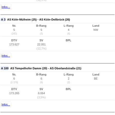
Infos...
A 3
AS Köln-Mülheim (25) - AS Köln-Dellbrück (26)
Nr.
B-Rang
L-Rang
Land
5
5
4
NW
(243)
(5)
(4)
DTV
SV
BPL
173.627
22.051
(12,7%)
Infos...
A 100
AS Tempelhofer Damm (20) - AS Oberlandstraße (21)
Nr.
B-Rang
L-Rang
Land
6
6
2
BE
(2.379)
(6)
(2)
DTV
SV
BPL
173.265
6.064
(3,5%)
Infos...