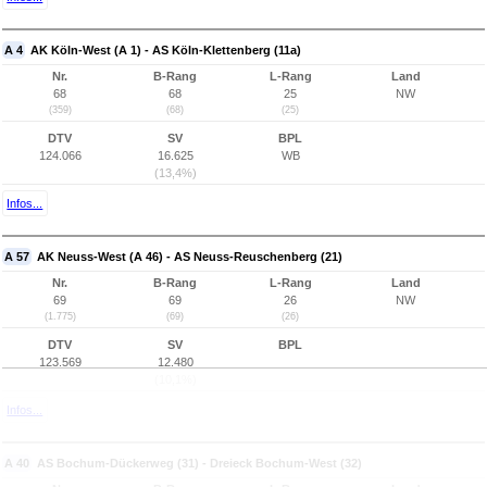
A 4
AK Köln-West (A 1) - AS Köln-Klettenberg (11a)
Nr.
B-Rang
L-Rang
Land
68
68
25
NW
(359)
(68)
(25)
DTV
SV
BPL
124.066
16.625
WB
(13,4%)
Infos...
A 57
AK Neuss-West (A 46) - AS Neuss-Reuschenberg (21)
Nr.
B-Rang
L-Rang
Land
69
69
26
NW
(1.775)
(69)
(26)
DTV
SV
BPL
123.569
12.480
(10,1%)
Infos...
A 40
AS Bochum-Dückerweg (31) - Dreieck Bochum-West (32)