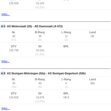
135.926
15.224
(11,2%)
Infos...
A 5
AS Weiterstadt (25) - AD Darmstadt (A 672)
Nr.
B-Rang
L-Rang
Land
38
38
11
HE
(471)
(38)
(11)
DTV
SV
BPL
135.795
15.616
(11,5%)
Infos...
A 8
AS Stuttgart-Möhringen (52a) - AS Stuttgart-Degerloch (52b)
Nr.
B-Rang
L-Rang
Land
39
39
6
BW
(780)
(39)
(6)
DTV
SV
BPL
134.506
16.679
VB-E
(12,4%)
Infos...