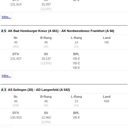
131.614
15.267
(11,6%)
Infos...
A 5
AK Bad Homburger Kreuz (A 661) - AK Nordwestkreuz Frankfurt (A 66)
Nr.
B-Rang
L-Rang
Land
45
45
14
HE
(463)
(45)
(14)
DTV
SV
BPL
131.427
18.137
VB-E
(13,8%)
VB-E
VB-E
Infos...
A 3
AS Solingen (20) - AD Langenfeld (A 542)
Nr.
B-Rang
L-Rang
Land
46
46
13
NW
(238)
(46)
(13)
DTV
SV
BPL
130.933
12.962
VB-E
(9,9%)