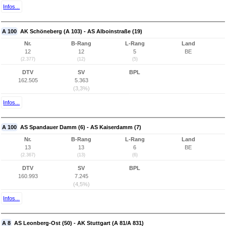
Infos...
A 100
AK Schöneberg (A 103) - AS Alboinstraße (19)
Nr.
B-Rang
L-Rang
Land
12
12
5
BE
(2.377)
(12)
(5)
DTV
SV
BPL
162.505
5.363
(3,3%)
Infos...
A 100
AS Spandauer Damm (6) - AS Kaiserdamm (7)
Nr.
B-Rang
L-Rang
Land
13
13
6
BE
(2.367)
(13)
(6)
DTV
SV
BPL
160.993
7.245
(4,5%)
Infos...
A 8
AS Leonberg-Ost (50) - AK Stuttgart (A 81/A 831)