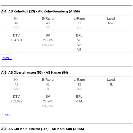
A 4
AS Köln-Poll (13) - AK Köln-Gremberg (A 559)
Nr.
B-Rang
L-Rang
Land
40
40
11
NW
(363)
(40)
(11)
DTV
SV
BPL
134.301
21.085
VB
(15,7%)
VB
VB
Infos...
A 3
AS Obertshausen (53) - AS Hanau (54)
Nr.
B-Rang
L-Rang
Land
41
41
12
HE
(275)
(41)
(12)
DTV
SV
BPL
132.879
21.261
VB-E
(16,0%)
Infos...
A 4
AS Cbf Köln-Eifeltor (11b) - AK Köln-Süd (A 555)