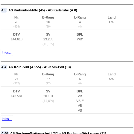
A 5
AS Karlsruhe-Mitte (45) - AD Karlsruhe (A 8)
Nr.
B-Rang
L-Rang
Land
26
26
4
BW
(494)
(26)
(4)
DTV
SV
BPL
144.613
23.283
WB*
(16,1%)
Infos...
A 4
AK Köln-Süd (A 555) - AS Köln-Poll (13)
Nr.
B-Rang
L-Rang
Land
27
27
6
NW
(362)
(27)
(6)
DTV
SV
BPL
143.581
20.101
VB
(14,0%)
VB-E
VB
VB
Infos...
A 40
AS Bochum-Wattenscheid (30) - AS Bochum-Dückerweg (31)