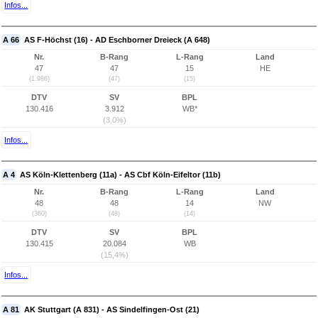
Infos...
A 66
AS F-Höchst (16) - AD Eschborner Dreieck (A 648)
Nr.
B-Rang
L-Rang
Land
47
47
15
HE
(1.986)
(47)
(15)
DTV
SV
BPL
130.416
3.912
WB*
(3,0%)
Infos...
A 4
AS Köln-Klettenberg (11a) - AS Cbf Köln-Eifeltor (11b)
Nr.
B-Rang
L-Rang
Land
48
48
14
NW
(360)
(48)
(14)
DTV
SV
BPL
130.415
20.084
WB
(15,4%)
Infos...
A 81
AK Stuttgart (A 831) - AS Sindelfingen-Ost (21)