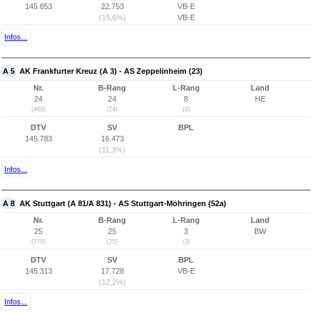
145.853
22.753
VB-E
(15,6%)
VB-E
Infos...
A 5
AK Frankfurter Kreuz (A 3) - AS Zeppelinheim (23)
Nr.
B-Rang
L-Rang
Land
24
24
8
HE
(468)
(24)
(8)
DTV
SV
BPL
145.783
16.473
(11,3%)
Infos...
A 8
AK Stuttgart (A 81/A 831) - AS Stuttgart-Möhringen (52a)
Nr.
B-Rang
L-Rang
Land
25
25
3
BW
(779)
(25)
(3)
DTV
SV
BPL
145.313
17.728
VB-E
(12,2%)
Infos...