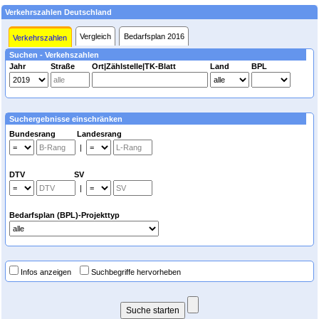
Verkehrszahlen Deutschland
Vergleich
Bedarfsplan 2016
Verkehrszahlen
Suchen - Verkehszahlen
Jahr
Straße
Ort|Zählstelle|TK-Blatt
Land
BPL
Suchergebnisse einschränken
Bundesrang Landesrang
|
DTV SV
|
Bedarfsplan (BPL)-Projekttyp
Infos anzeigen
Suchbegriffe hervorheben