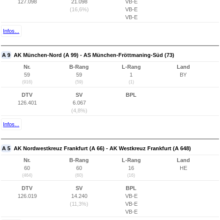
127.098
21.098
VB-E
(16,6%)
VB-E
VB-E
Infos...
A 9
AK München-Nord (A 99) - AS München-Fröttmaning-Süd (73)
Nr.
B-Rang
L-Rang
Land
59
59
1
BY
(916)
(59)
(1)
DTV
SV
BPL
126.401
6.067
(4,8%)
Infos...
A 5
AK Nordwestkreuz Frankfurt (A 66) - AK Westkreuz Frankfurt (A 648)
Nr.
B-Rang
L-Rang
Land
60
60
16
HE
(464)
(60)
(16)
DTV
SV
BPL
126.019
14.240
VB-E
(11,3%)
VB-E
VB-E