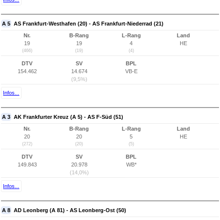
A 5
AS Frankfurt-Westhafen (20) - AS Frankfurt-Niederrad (21)
Nr.
B-Rang
L-Rang
Land
19
19
4
HE
(466)
(19)
(4)
DTV
SV
BPL
154.462
14.674
VB-E
(9,5%)
Infos...
A 3
AK Frankfurter Kreuz (A 5) - AS F-Süd (51)
Nr.
B-Rang
L-Rang
Land
20
20
5
HE
(272)
(20)
(5)
DTV
SV
BPL
149.843
20.978
WB*
(14,0%)
Infos...
A 8
AD Leonberg (A 81) - AS Leonberg-Ost (50)