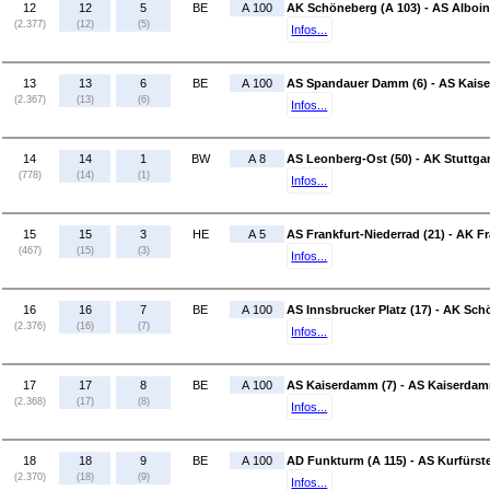
12
12
5
BE
A 100
AK Schöneberg (A 103) - AS Alboin
(2.377)
(12)
(5)
Infos...
13
13
6
BE
A 100
AS Spandauer Damm (6) - AS Kais
(2.367)
(13)
(6)
Infos...
14
14
1
BW
A 8
AS Leonberg-Ost (50) - AK Stuttgar
(778)
(14)
(1)
Infos...
15
15
3
HE
A 5
AS Frankfurt-Niederrad (21) - AK Fr
(467)
(15)
(3)
Infos...
16
16
7
BE
A 100
AS Innsbrucker Platz (17) - AK Sch
(2.376)
(16)
(7)
Infos...
17
17
8
BE
A 100
AS Kaiserdamm (7) - AS Kaiserdam
(2.368)
(17)
(8)
Infos...
18
18
9
BE
A 100
AD Funkturm (A 115) - AS Kurfürs
(2.370)
(18)
(9)
Infos...