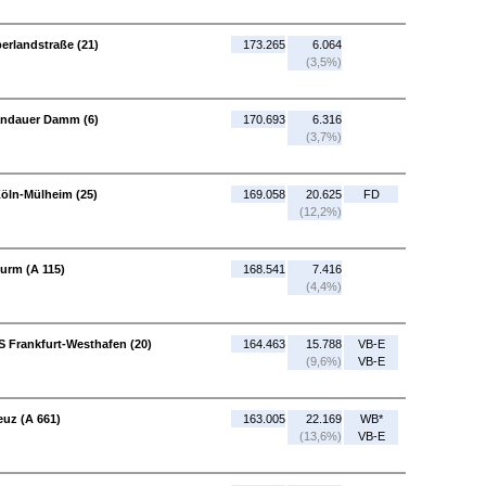
erlandstraße (21)
173.265
6.064
(3,5%)
pandauer Damm (6)
170.693
6.316
(3,7%)
öln-Mülheim (25)
169.058
20.625
FD
(12,2%)
urm (A 115)
168.541
7.416
(4,4%)
S Frankfurt-Westhafen (20)
164.463
15.788
VB-E
(9,6%)
VB-E
euz (A 661)
163.005
22.169
WB*
(13,6%)
VB-E