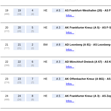
19
19
4
HE
A 5
AS Frankfurt-Westhafen (20) - AS F
(466)
(19)
(4)
Infos...
20
20
5
HE
A 3
AK Frankfurter Kreuz (A 5) - AS F-S
(272)
(20)
(5)
Infos...
21
21
2
BW
A 8
AD Leonberg (A 81) - AS Leonberg-
(777)
(21)
(2)
Infos...
22
22
6
HE
A 3
AD Mönchhof-Dreieck (A 67) - AS K
(269)
(22)
(6)
Infos...
23
23
7
HE
A 3
AK Offenbacher Kreuz (A 661) - AS
(274)
(23)
(7)
Infos...
24
24
8
HE
A 5
AK Frankfurter Kreuz (A 3) - AS Ze
(468)
(24)
(8)
Infos...