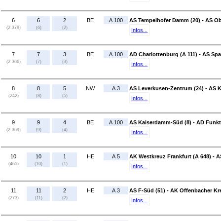
6
6
2
BE
A 100
AS Tempelhofer Damm (20) - AS Ob
(2.379)
(6)
(2)
Infos...
7
7
3
BE
A 100
AD Charlottenburg (A 111) - AS S
(2.366)
(7)
(3)
Infos...
8
8
5
NW
A 3
AS Leverkusen-Zentrum (24) - AS K
(242)
(8)
(5)
Infos...
9
9
4
BE
A 100
AS Kaiserdamm-Süd (8) - AD Funkt
(2.369)
(9)
(4)
Infos...
10
10
1
HE
A 5
AK Westkreuz Frankfurt (A 648) - A
(465)
(10)
(1)
Infos...
11
11
2
HE
A 3
AS F-Süd (51) - AK Offenbacher Kr
(273)
(11)
(2)
Infos...