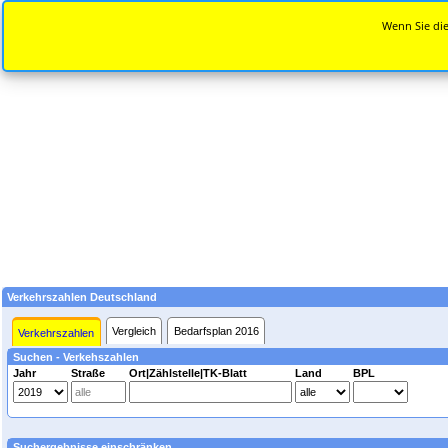
Wenn Sie die
Verkehrszahlen Deutschland
Vergleich
Bedarfsplan 2016
Verkehrszahlen
Suchen - Verkehszahlen
Jahr
Straße
Ort|Zählstelle|TK-Blatt
Land
BPL
Suchergebnisse einschränken