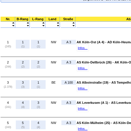
Nr.
B-Rang
L-Rang
Land
Straße
Ab
1
1
1
NW
A 3
AK Köln-Ost (A 4) - AD Köln-Heuma
(245)
(1)
(1)
Infos...
2
2
2
NW
A 3
AS Köln-Dellbrück (26) - AK Köln-O
(244)
(2)
(2)
Infos...
3
3
1
BE
A 100
AS Alboinstraße (19) - AS Tempelh
(2.378)
(3)
(1)
Infos...
4
4
3
NW
A 3
AK Leverkusen (A 1) - AS Leverkus
(241)
(4)
(3)
Infos...
5
5
4
NW
A 3
AS Köln-Mülheim (25) - AS Köln-Del
(243)
(5)
(4)
Infos...