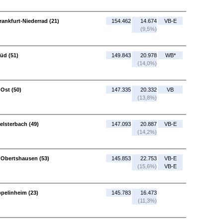
rankfurt-Niederrad (21)
154.462
14.674
VB-E
(9,5%)
üd (51)
149.843
20.978
WB*
(14,0%)
Ost (50)
147.335
20.332
VB
(13,8%)
elsterbach (49)
147.093
20.887
VB-E
(14,2%)
 Obertshausen (53)
145.853
22.753
VB-E
(15,6%)
VB-E
ppelinheim (23)
145.783
16.473
(11,3%)