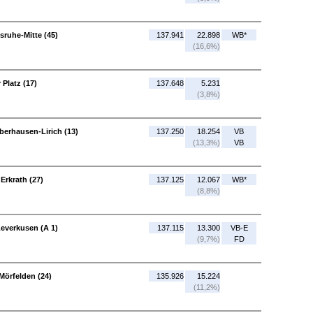
sruhe-Mitte (45)
137.941
22.898
WB*
(16,6%)
Platz (17)
137.648
5.231
(3,8%)
erhausen-Lirich (13)
137.250
18.254
VB
(13,3%)
VB
Erkrath (27)
137.125
12.067
WB*
(8,8%)
everkusen (A 1)
137.115
13.300
VB-E
(9,7%)
FD
Mörfelden (24)
135.926
15.224
(11,2%)