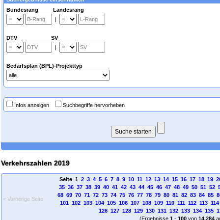
Bundesrang Landesrang
|
DTV SV
|
Bedarfsplan (BPL)-Projekttyp
Infos anzeigen
Suchbegriffe hervorheben
Verkehrszahlen 2019
Seite 1
2
3
4
5
6
7
8
9
10
11
12
13
14
15
16
17
18
19
2
35
36
37
38
39
40
41
42
43
44
45
46
47
48
49
50
51
52
68
69
70
71
72
73
74
75
76
77
78
79
80
81
82
83
84
85
8
< Vorherige Seite
101
102
103
104
105
106
107
108
109
110
111
112
113
114
126
127
128
129
130
131
132
133
134
135
1
(Ergebnisse
1
-
100
von
14.284
a