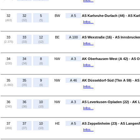
Infos...
32
32
5
BW
A 5
AS Karlsruhe-Durlach (44) - AS Karl
(493)
(32)
(5)
Infos...
33
33
12
BE
A 100
AS Wexstraße (16) - AS Innsbrucker 
(2.375)
(33)
(12)
Infos...
34
34
8
NW
A 3
AK Oberhausen-West (A 42) - AS Ob
(230)
(34)
(8)
Infos...
35
35
9
NW
A 46
AK Düsseldorf-Süd (Tkn A 59) - AS 
(1.660)
(35)
(9)
Infos...
36
36
10
NW
A 3
AS Leverkusen-Opladen (22) - AK L
(240)
(36)
(10)
Infos...
37
37
10
HE
A 5
AS Zeppelinheim (23) - AS Langen/
(469)
(37)
(10)
Infos...