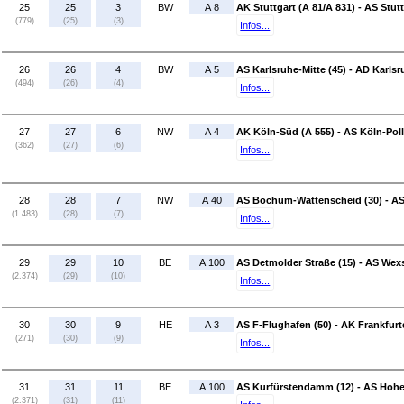
25
25
3
BW
A 8
AK Stuttgart (A 81/A 831) - AS Stut
(779)
(25)
(3)
Infos...
26
26
4
BW
A 5
AS Karlsruhe-Mitte (45) - AD Karlsr
(494)
(26)
(4)
Infos...
27
27
6
NW
A 4
AK Köln-Süd (A 555) - AS Köln-Poll
(362)
(27)
(6)
Infos...
28
28
7
NW
A 40
AS Bochum-Wattenscheid (30) - A
(1.483)
(28)
(7)
Infos...
29
29
10
BE
A 100
AS Detmolder Straße (15) - AS Wexs
(2.374)
(29)
(10)
Infos...
30
30
9
HE
A 3
AS F-Flughafen (50) - AK Frankfurt
(271)
(30)
(9)
Infos...
31
31
11
BE
A 100
AS Kurfürstendamm (12) - AS Hoh
(2.371)
(31)
(11)