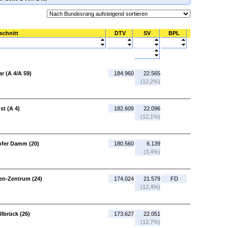
schnitt
DTV
SV
BPL
r (A 4/A 59)
184.960
22.565
(12,2%)
st (A 4)
182.609
22.096
(12,1%)
ofer Damm (20)
180.560
6.139
(3,4%)
en-Zentrum (24)
174.024
21.579
FD
(12,4%)
lbrück (26)
173.627
22.051
(12,7%)