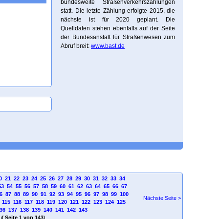
bundesweite Straßenverkehrszählungen
statt. Die letzte Zählung erfolgte 2015, die
nächste ist für 2020 geplant. Die
Quelldaten stehen ebenfalls auf der Seite
der Bundesanstalt für Straßenwesen zum
Abruf breit:
www.bast.de
0
21
22
23
24
25
26
27
28
29
30
31
32
33
34
53
54
55
56
57
58
59
60
61
62
63
64
65
66
67
6
87
88
89
90
91
92
93
94
95
96
97
98
99
100
Nächste Seite >
115
116
117
118
119
120
121
122
123
124
125
36
137
138
139
140
141
142
143
uf
Seite 1 von 143
)