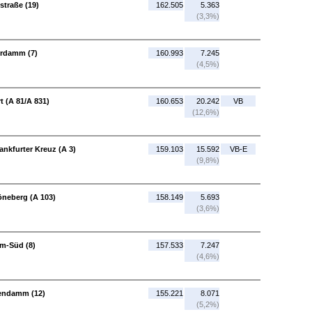
straße (19)
162.505
5.363
(3,3%)
erdamm (7)
160.993
7.245
(4,5%)
t (A 81/A 831)
160.653
20.242
VB
(12,6%)
ankfurter Kreuz (A 3)
159.103
15.592
VB-E
(9,8%)
öneberg (A 103)
158.149
5.693
(3,6%)
m-Süd (8)
157.533
7.247
(4,6%)
tendamm (12)
155.221
8.071
(5,2%)