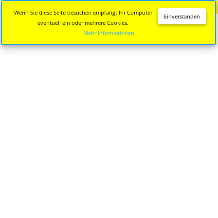
Diese Seite wird nicht mehr aktualisiert.
Zur neuen Seite
Wenn Sie diese Seite besuchen empfängt Ihr Computer
Einverstanden
eventuell ein oder mehrere Cookies.
Mehr Informationen