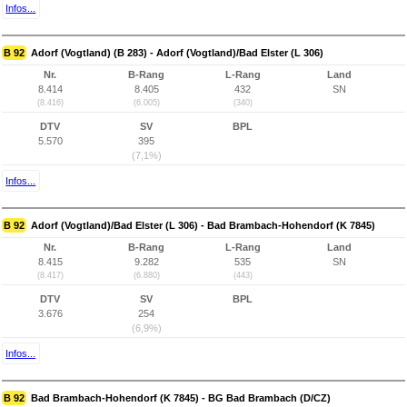
Infos...
B 92
Adorf (Vogtland) (B 283) - Adorf (Vogtland)/Bad Elster (L 306)
Nr.
B-Rang
L-Rang
Land
8.414
8.405
432
SN
(8.416)
(6.005)
(340)
DTV
SV
BPL
5.570
395
(7,1%)
Infos...
B 92
Adorf (Vogtland)/Bad Elster (L 306) - Bad Brambach-Hohendorf (K 7845)
Nr.
B-Rang
L-Rang
Land
8.415
9.282
535
SN
(8.417)
(6.880)
(443)
DTV
SV
BPL
3.676
254
(6,9%)
Infos...
B 92
Bad Brambach-Hohendorf (K 7845) - BG Bad Brambach (D/CZ)