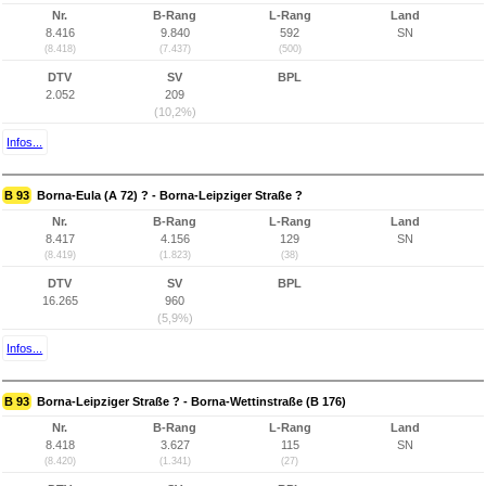
Nr.
B-Rang
L-Rang
Land
8.416
9.840
592
SN
(8.418)
(7.437)
(500)
DTV
SV
BPL
2.052
209
(10,2%)
Infos...
B 93
Borna-Eula (A 72) ? - Borna-Leipziger Straße ?
Nr.
B-Rang
L-Rang
Land
8.417
4.156
129
SN
(8.419)
(1.823)
(38)
DTV
SV
BPL
16.265
960
(5,9%)
Infos...
B 93
Borna-Leipziger Straße ? - Borna-Wettinstraße (B 176)
Nr.
B-Rang
L-Rang
Land
8.418
3.627
115
SN
(8.420)
(1.341)
(27)