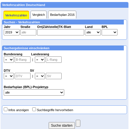
Verkehrszahlen Deutschland
Vergleich
Bedarfsplan 2016
Verkehrszahlen
Suchen - Verkehszahlen
Jahr
Straße
Ort|Zählstelle|TK-Blatt
Land
BPL
Suchergebnisse einschränken
Bundesrang Landesrang
|
DTV SV
|
Bedarfsplan (BPL)-Projekttyp
Infos anzeigen
Suchbegriffe hervorheben