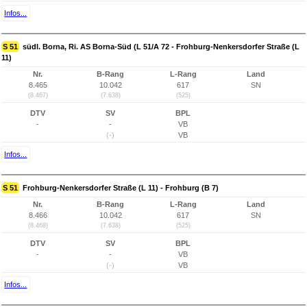
Infos...
S 51
südl. Borna, Ri. AS Borna-Süd (L 51/A 72 - Frohburg-Nenkersdorfer Straße (L
11)
Nr.
B-Rang
L-Rang
Land
8.465
10.042
617
SN
(8.467)
(7.638)
(525)
DTV
SV
BPL
-
-
VB
(-)
VB
Infos...
S 51
Frohburg-Nenkersdorfer Straße (L 11) - Frohburg (B 7)
Nr.
B-Rang
L-Rang
Land
8.466
10.042
617
SN
(8.468)
(7.638)
(525)
DTV
SV
BPL
-
-
VB
(-)
VB
Infos...