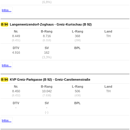
(6,8%)
Infos...
B 94
Langenwetzendorf-Zoghaus - Greiz-Kurtschau (B 92)
Nr.
B-Rang
L-Rang
Land
8.449
8.716
368
TH
(8.451)
(6.316)
(298)
DTV
SV
BPL
4.916
162
(3,3%)
Infos...
B 94
KVP Greiz-Parkgasse (B 92) - Greiz-Carolienenstraße
Nr.
B-Rang
L-Rang
Land
8.450
10.042
506
TH
(8.452)
(7.638)
(436)
DTV
SV
BPL
-
-
(-)
Infos...