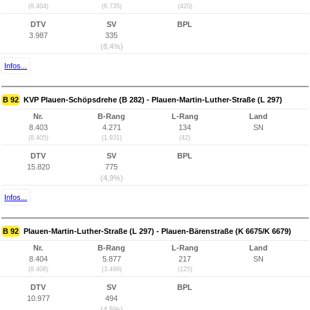
(8.404)
(6.735)
(420)
DTV
SV
BPL
3.987
335
(8,4%)
Infos...
B 92
KVP Plauen-Schöpsdrehe (B 282) - Plauen-Martin-Luther-Straße (L 297)
Nr.
B-Rang
L-Rang
Land
8.403
4.271
134
SN
(8.405)
(1.931)
(42)
DTV
SV
BPL
15.820
775
(4,9%)
Infos...
B 92
Plauen-Martin-Luther-Straße (L 297) - Plauen-Bärenstraße (K 6675/K 6679)
Nr.
B-Rang
L-Rang
Land
8.404
5.877
217
SN
(8.406)
(3.499)
(125)
DTV
SV
BPL
10.977
494
(4,5%)