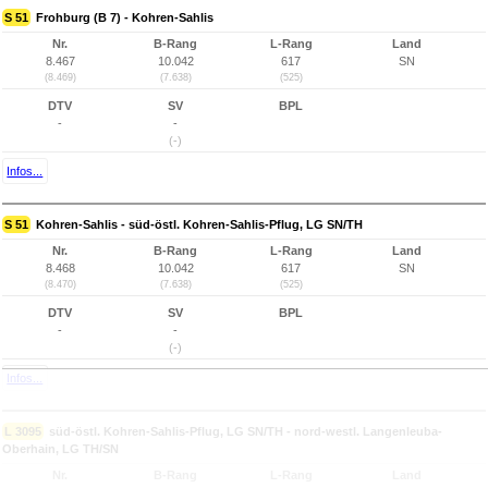
S 51
Frohburg (B 7) - Kohren-Sahlis
Nr.
B-Rang
L-Rang
Land
8.467
10.042
617
SN
(8.469)
(7.638)
(525)
DTV
SV
BPL
-
-
(-)
Infos...
S 51
Kohren-Sahlis - süd-östl. Kohren-Sahlis-Pflug, LG SN/TH
Nr.
B-Rang
L-Rang
Land
8.468
10.042
617
SN
(8.470)
(7.638)
(525)
DTV
SV
BPL
-
-
(-)
Infos...
L 3095
süd-östl. Kohren-Sahlis-Pflug, LG SN/TH - nord-westl. Langenleuba-
Oberhain, LG TH/SN
Nr.
B-Rang
L-Rang
Land