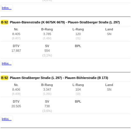
Infos...
B 92
Plauen-Bärenstraße (K 6675/K 6679) - Plauen-Straßberger Straße (L 297)
Nr.
B-Rang
L-Rang
Land
8.405
3.785
120
SN
(8.407)
(1.484)
(31)
DTV
SV
BPL
17.887
554
(3,1%)
Infos...
B 92
Plauen-Straßberger Straße (L 297) - Plauen-Böhlerstraße (B 173)
Nr.
B-Rang
L-Rang
Land
8.406
3.347
104
SN
(8.408)
(1.091)
(18)
DTV
SV
BPL
20.505
738
(3,6%)
Infos...