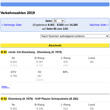
Verkehrszahlen 2019
Seite
< Vorherige Seite
(Ergebnisse
8.401
-
8.500
von
14.284
Nächste Seite >
auf
Seite 85 von 143
)
Abschnitt
B 92
nördl. OA Elsterberg - Elsterberg (K 7879)
Nr.
B-Rang
L-Rang
Land
8.401
8.787
475
SN
(8.403)
(6.387)
(383)
DTV
SV
BPL
4.766
167
(3,5%)
Infos...
B 92
Elsterberg (K 7879) - KVP Plauen-Schöpsdrehe (B 282)
Nr.
B-Rang
L-Rang
Land
8.402
9.136
512
SN