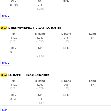
DTV
SV
BPL
18.750
975
(5,2%)
Infos...
B 93
Borna-Wettinstraße (B 176) - LG (SN/TH)
Nr.
B-Rang
L-Rang
Land
8.419
6.742
278
SN
(8.421)
(4.357)
(186)
DTV
SV
BPL
9.018
676
(7,5%)
Infos...
B 93
LG (SN/TH) - Treben (Altenburg)
Nr.
B-Rang
L-Rang
Land
8.420
6.962
203
TH
(8.422)
(4.574)
(133)
DTV
SV
BPL
8.532
811
(9,5%)
Infos...