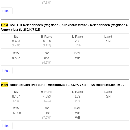
(7,3%)
Infos...
B 94
KVP OD Reichenbach (Vogtland), Klinkhardtstraße - Reichenbach (Vogtland)-
Annenplatz (L 282/K 7811)
Nr.
B-Rang
L-Rang
Land
8.456
6.516
260
SN
(8.458)
(4.132)
(168)
DTV
SV
BPL
9.502
637
WB
(6,7%)
Infos...
B 94
Reichenbach (Vogtland)-Annenplatz (L 282/K 7811) - AS Reichenbach (A 72)
Nr.
B-Rang
L-Rang
Land
8.457
4.353
139
SN
(8.459)
(2.010)
(47)
DTV
SV
BPL
15.508
1.194
WB
(7,7%)
WB
Infos...