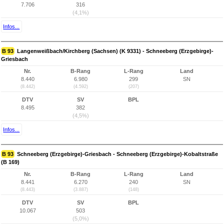
7.706
316
(4,1%)
Infos...
B 93
Langenweißbach/Kirchberg (Sachsen) (K 9331) - Schneeberg (Erzgebirge)-
Griesbach
Nr.
B-Rang
L-Rang
Land
8.440
6.980
299
SN
(8.442)
(4.592)
(207)
DTV
SV
BPL
8.495
382
(4,5%)
Infos...
B 93
Schneeberg (Erzgebirge)-Griesbach - Schneeberg (Erzgebirge)-Kobaltstraße
(B 169)
Nr.
B-Rang
L-Rang
Land
8.441
6.270
240
SN
(8.443)
(3.887)
(148)
DTV
SV
BPL
10.067
503
(5,0%)