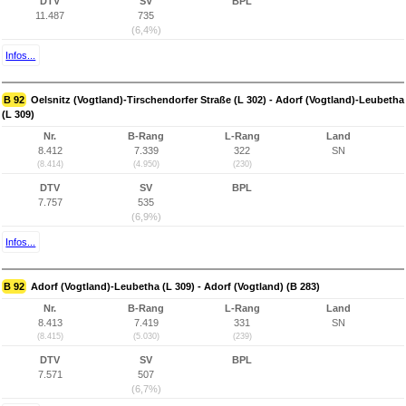
DTV
SV
BPL
11.487
735
(6,4%)
Infos...
B 92
Oelsnitz (Vogtland)-Tirschendorfer Straße (L 302) - Adorf (Vogtland)-Leubetha
(L 309)
Nr.
B-Rang
L-Rang
Land
8.412
7.339
322
SN
(8.414)
(4.950)
(230)
DTV
SV
BPL
7.757
535
(6,9%)
Infos...
B 92
Adorf (Vogtland)-Leubetha (L 309) - Adorf (Vogtland) (B 283)
Nr.
B-Rang
L-Rang
Land
8.413
7.419
331
SN
(8.415)
(5.030)
(239)
DTV
SV
BPL
7.571
507
(6,7%)