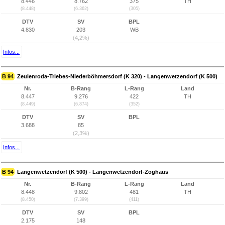
8.446
8.762
375
TH
(8.448)
(6.362)
(305)
DTV
SV
BPL
4.830
203
WB
(4,2%)
Infos...
B 94
Zeulenroda-Triebes-Niederböhmersdorf (K 320) - Langenwetzendorf (K 500)
Nr.
B-Rang
L-Rang
Land
8.447
9.276
422
TH
(8.449)
(6.874)
(352)
DTV
SV
BPL
3.688
85
(2,3%)
Infos...
B 94
Langenwetzendorf (K 500) - Langenwetzendorf-Zoghaus
Nr.
B-Rang
L-Rang
Land
8.448
9.802
481
TH
(8.450)
(7.399)
(411)
DTV
SV
BPL
2.175
148