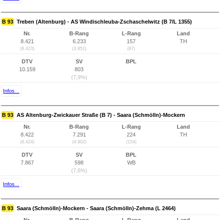
B 93
Treben (Altenburg) - AS Windischleuba-Zschaschelwitz (B 7/L 1355)
Nr.
B-Rang
L-Rang
Land
8.421
6.233
157
TH
(8.423)
(3.851)
(87)
DTV
SV
BPL
10.159
803
(7,9%)
Infos...
B 93
AS Altenburg-Zwickauer Straße (B 7) - Saara (Schmölln)-Mockern
Nr.
B-Rang
L-Rang
Land
8.422
7.291
224
TH
(8.424)
(4.902)
(154)
DTV
SV
BPL
7.867
598
WB
(7,6%)
Infos...
B 93
Saara (Schmölln)-Mockern - Saara (Schmölln)-Zehma (L 2464)