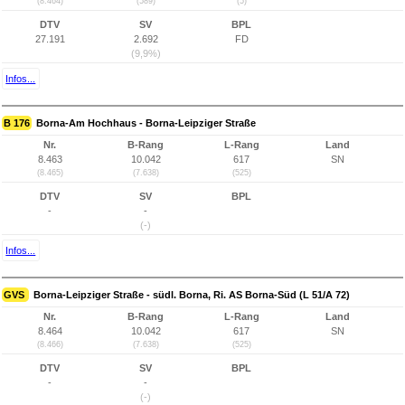
(8.464)
(589)
(5)
DTV
SV
BPL
27.191
2.692
FD
(9,9%)
Infos...
B 176
Borna-Am Hochhaus - Borna-Leipziger Straße
Nr.
B-Rang
L-Rang
Land
8.463
10.042
617
SN
(8.465)
(7.638)
(525)
DTV
SV
BPL
-
-
(-)
Infos...
GVS
Borna-Leipziger Straße - südl. Borna, Ri. AS Borna-Süd (L 51/A 72)
Nr.
B-Rang
L-Rang
Land
8.464
10.042
617
SN
(8.466)
(7.638)
(525)
DTV
SV
BPL
-
-
(-)