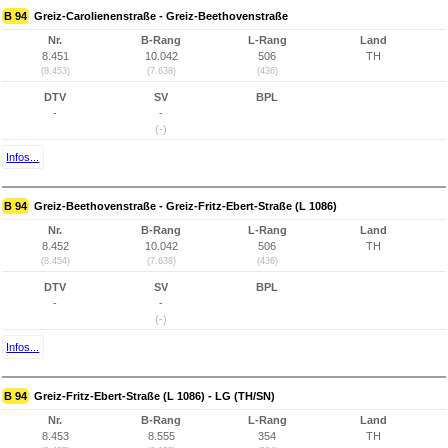
B 94
Greiz-Carolienenstraße - Greiz-Beethovenstraße
Nr.
B-Rang
L-Rang
Land
8.451
10.042
506
TH
(8.453)
(7.638)
(436)
DTV
SV
BPL
-
-
(-)
Infos...
B 94
Greiz-Beethovenstraße - Greiz-Fritz-Ebert-Straße (L 1086)
Nr.
B-Rang
L-Rang
Land
8.452
10.042
506
TH
(8.454)
(7.638)
(436)
DTV
SV
BPL
-
-
(-)
Infos...
B 94
Greiz-Fritz-Ebert-Straße (L 1086) - LG (TH/SN)
Nr.
B-Rang
L-Rang
Land
8.453
8.555
354
TH