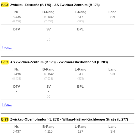
B 93
Zwickau-Talstraße (B 175) - AS Zwickau-Zentrum (B 173)
Nr.
B-Rang
L-Rang
Land
8.435
10.042
617
SN
(8.437)
(7.638)
(525)
DTV
SV
BPL
-
-
(-)
Infos...
B 93
AS Zwickau-Zentrum (B 173) - Zwickau-Oberhohndorf (L 283)
Nr.
B-Rang
L-Rang
Land
8.436
10.042
617
SN
(8.438)
(7.638)
(525)
DTV
SV
BPL
-
-
(-)
Infos...
B 93
Zwickau-Oberhohndorf (L 283) - Wilkau-Haßlau-Kirchberger Straße (L 277)
Nr.
B-Rang
L-Rang
Land
8.437
4.110
127
SN