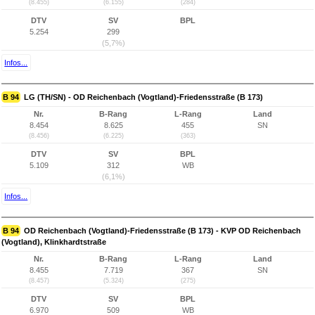
(8.455)
(6.155)
(284)
DTV
SV
BPL
5.254
299
(5,7%)
Infos...
B 94
LG (TH/SN) - OD Reichenbach (Vogtland)-Friedensstraße (B 173)
Nr.
B-Rang
L-Rang
Land
8.454
8.625
455
SN
(8.456)
(6.225)
(363)
DTV
SV
BPL
5.109
312
WB
(6,1%)
Infos...
B 94
OD Reichenbach (Vogtland)-Friedensstraße (B 173) - KVP OD Reichenbach
(Vogtland), Klinkhardtstraße
Nr.
B-Rang
L-Rang
Land
8.455
7.719
367
SN
(8.457)
(5.324)
(275)
DTV
SV
BPL
6.970
509
WB