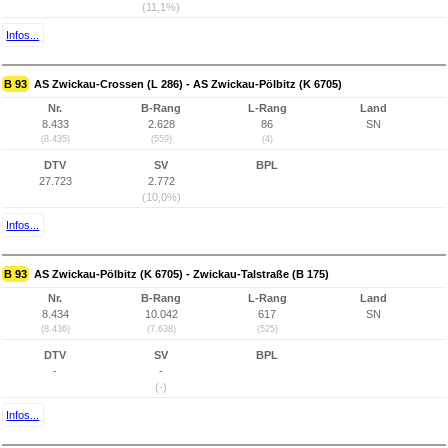
(11,1%)
Infos...
B 93
AS Zwickau-Crossen (L 286) - AS Zwickau-Pölbitz (K 6705)
Nr.
B-Rang
L-Rang
Land
8.433
2.628
86
SN
(8.435)
(559)
(4)
DTV
SV
BPL
27.723
2.772
(10,0%)
Infos...
B 93
AS Zwickau-Pölbitz (K 6705) - Zwickau-Talstraße (B 175)
Nr.
B-Rang
L-Rang
Land
8.434
10.042
617
SN
(8.436)
(7.638)
(525)
DTV
SV
BPL
-
-
(-)
Infos...