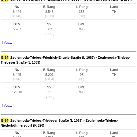
Nr.
B-Rang
L-Rang
Land
8.444
8.543
353
TH
(8.446)
(6.143)
(283)
DTV
SV
BPL
5.287
502
WB
(9,5%)
Infos...
B 94
Zeulenroda-Triebes-Friedrich-Engels-Straße (L 1087) - Zeulenroda-Triebes-
Triebeser Straße (L 1083)
Nr.
B-Rang
L-Rang
Land
8.445
5.201
98
TH
(8.447)
(2.834)
(30)
DTV
SV
BPL
12.810
551
WB
(4,3%)
Infos...
B 94
Zeulenroda-Triebes-Triebeser Straße (L 1083) - Zeulenroda-Triebes-
Niederböhmersdorf (K 320)
Nr.
B-Rang
L-Rang
Land