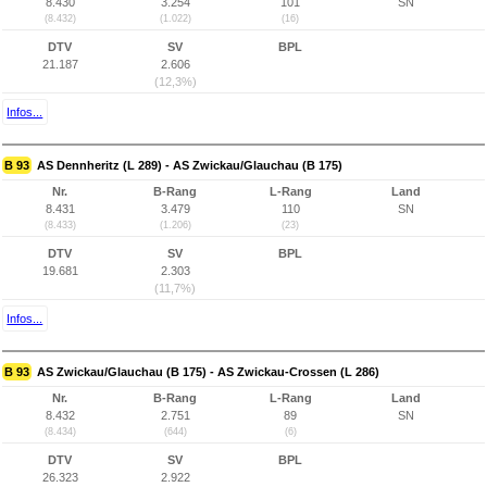
8.430
3.254
101
SN
(8.432)
(1.022)
(16)
DTV
SV
BPL
21.187
2.606
(12,3%)
Infos...
B 93
AS Dennheritz (L 289) - AS Zwickau/Glauchau (B 175)
Nr.
B-Rang
L-Rang
Land
8.431
3.479
110
SN
(8.433)
(1.206)
(23)
DTV
SV
BPL
19.681
2.303
(11,7%)
Infos...
B 93
AS Zwickau/Glauchau (B 175) - AS Zwickau-Crossen (L 286)
Nr.
B-Rang
L-Rang
Land
8.432
2.751
89
SN
(8.434)
(644)
(6)
DTV
SV
BPL
26.323
2.922