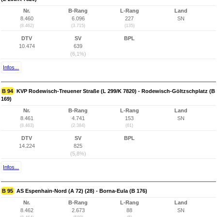
Nr.
B-Rang
L-Rang
Land
8.460
6.096
227
SN
(8.462)
(3.715)
(135)
DTV
SV
BPL
10.474
639
(6,1%)
Infos...
B 94
KVP Rodewisch-Treuener Straße (L 299/K 7820) - Rodewisch-Göltzschplatz (B
169)
Nr.
B-Rang
L-Rang
Land
8.461
4.741
153
SN
(8.463)
(2.384)
(61)
DTV
SV
BPL
14.224
825
(5,8%)
Infos...
B 95
AS Espenhain-Nord (A 72) (28) - Borna-Eula (B 176)
Nr.
B-Rang
L-Rang
Land
8.462
2.673
88
SN