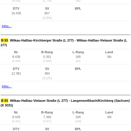
(8.439)
(1.778)
(36)
DTV
SV
BPL
16.436
657
(4,0%)
Infos...
B 93
Wilkau-Haßlau-Kirchberger Straße (L 277) - Wilkau-Haßlau-Vielauer Straße (L
277)
Nr.
B-Rang
L-Rang
Land
8.438
5.351
185
SN
(8.440)
(2.980)
(93)
DTV
SV
BPL
12.381
384
(3,1%)
Infos...
B 93
Wilkau-Haßlau-Vielauer Straße (L 277) - Langenweißbach/Kirchberg (Sachsen)
(K 9331)
Nr.
B-Rang
L-Rang
Land
8.439
7.360
326
SN
(8.441)
(4.971)
(234)
DTV
SV
BPL