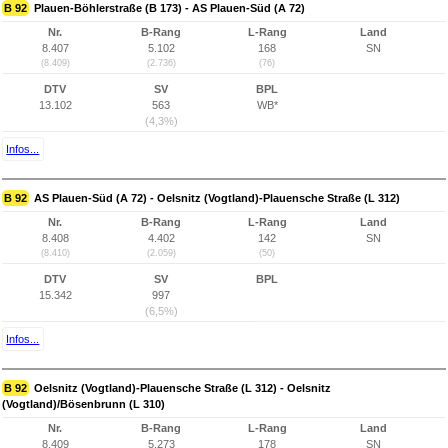
B 92
Plauen-Böhlerstraße (B 173) - AS Plauen-Süd (A 72)
Nr.
B-Rang
L-Rang
Land
8.407
5.102
168
SN
(8.409)
(2.736)
(76)
DTV
SV
BPL
13.102
563
WB*
(4,3%)
Infos...
B 92
AS Plauen-Süd (A 72) - Oelsnitz (Vogtland)-Plauensche Straße (L 312)
Nr.
B-Rang
L-Rang
Land
8.408
4.402
142
SN
(8.410)
(2.059)
(50)
DTV
SV
BPL
15.342
997
(6,5%)
Infos...
B 92
Oelsnitz (Vogtland)-Plauensche Straße (L 312) - Oelsnitz
(Vogtland)/Bösenbrunn (L 310)
Nr.
B-Rang
L-Rang
Land
8.409
5.273
178
SN