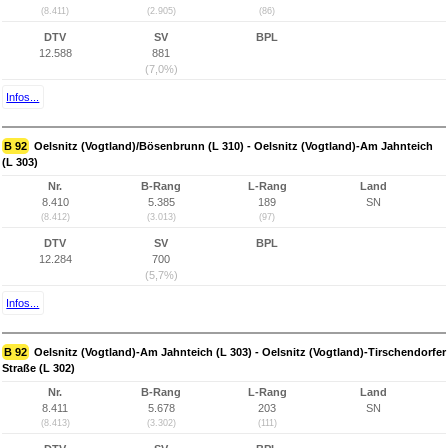
(8.411)
(2.905)
(86)
DTV
SV
BPL
12.588
881
(7,0%)
Infos...
B 92
Oelsnitz (Vogtland)/Bösenbrunn (L 310) - Oelsnitz (Vogtland)-Am Jahnteich
(L 303)
Nr.
B-Rang
L-Rang
Land
8.410
5.385
189
SN
(8.412)
(3.013)
(97)
DTV
SV
BPL
12.284
700
(5,7%)
Infos...
B 92
Oelsnitz (Vogtland)-Am Jahnteich (L 303) - Oelsnitz (Vogtland)-Tirschendorfer
Straße (L 302)
Nr.
B-Rang
L-Rang
Land
8.411
5.678
203
SN
(8.413)
(3.302)
(111)