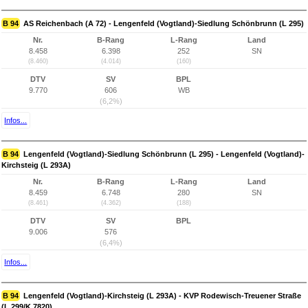
B 94
AS Reichenbach (A 72) - Lengenfeld (Vogtland)-Siedlung Schönbrunn (L 295)
Nr.
B-Rang
L-Rang
Land
8.458
6.398
252
SN
(8.460)
(4.014)
(160)
DTV
SV
BPL
9.770
606
WB
(6,2%)
Infos...
B 94
Lengenfeld (Vogtland)-Siedlung Schönbrunn (L 295) - Lengenfeld (Vogtland)-
Kirchsteig (L 293A)
Nr.
B-Rang
L-Rang
Land
8.459
6.748
280
SN
(8.461)
(4.362)
(188)
DTV
SV
BPL
9.006
576
(6,4%)
Infos...
B 94
Lengenfeld (Vogtland)-Kirchsteig (L 293A) - KVP Rodewisch-Treuener Straße
(L 299/K 7820)