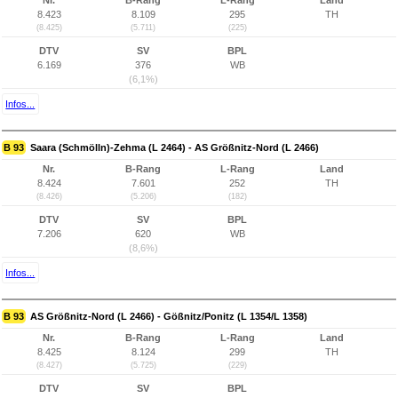
Nr.
B-Rang
L-Rang
Land
8.423
8.109
295
TH
(8.425)
(5.711)
(225)
DTV
SV
BPL
6.169
376
WB
(6,1%)
Infos...
B 93
Saara (Schmölln)-Zehma (L 2464) - AS Größnitz-Nord (L 2466)
Nr.
B-Rang
L-Rang
Land
8.424
7.601
252
TH
(8.426)
(5.206)
(182)
DTV
SV
BPL
7.206
620
WB
(8,6%)
Infos...
B 93
AS Größnitz-Nord (L 2466) - Gößnitz/Ponitz (L 1354/L 1358)
Nr.
B-Rang
L-Rang
Land
8.425
8.124
299
TH
(8.427)
(5.725)
(229)
DTV
SV
BPL