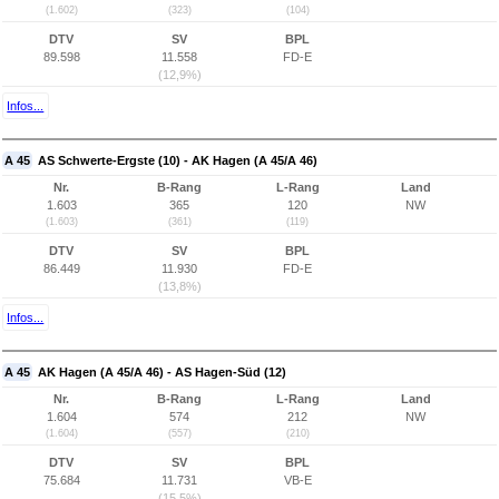
(1.602)
(323)
(104)
DTV
SV
BPL
89.598
11.558
FD-E
(12,9%)
Infos...
A 45
AS Schwerte-Ergste (10) - AK Hagen (A 45/A 46)
Nr.
B-Rang
L-Rang
Land
1.603
365
120
NW
(1.603)
(361)
(119)
DTV
SV
BPL
86.449
11.930
FD-E
(13,8%)
Infos...
A 45
AK Hagen (A 45/A 46) - AS Hagen-Süd (12)
Nr.
B-Rang
L-Rang
Land
1.604
574
212
NW
(1.604)
(557)
(210)
DTV
SV
BPL
75.684
11.731
VB-E
(15,5%)