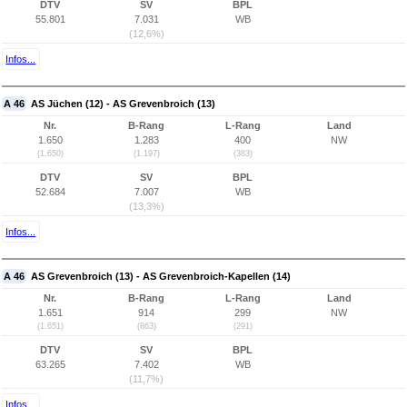
DTV
SV
BPL
55.801
7.031
WB
(12,6%)
Infos...
A 46
AS Jüchen (12) - AS Grevenbroich (13)
Nr.
B-Rang
L-Rang
Land
1.650
1.283
400
NW
(1.650)
(1.197)
(383)
DTV
SV
BPL
52.684
7.007
WB
(13,3%)
Infos...
A 46
AS Grevenbroich (13) - AS Grevenbroich-Kapellen (14)
Nr.
B-Rang
L-Rang
Land
1.651
914
299
NW
(1.651)
(863)
(291)
DTV
SV
BPL
63.265
7.402
WB
(11,7%)
Infos...