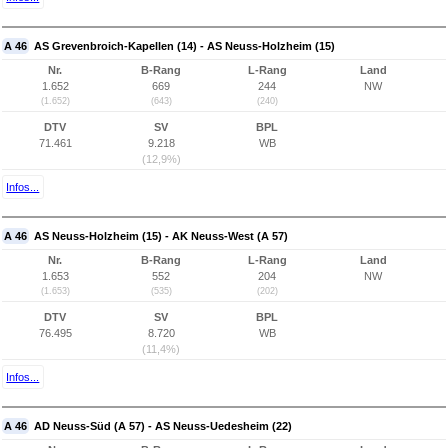
A 46
AS Grevenbroich-Kapellen (14) - AS Neuss-Holzheim (15)
Nr.
B-Rang
L-Rang
Land
1.652
669
244
NW
(1.652)
(643)
(240)
DTV
SV
BPL
71.461
9.218
WB
(12,9%)
Infos...
A 46
AS Neuss-Holzheim (15) - AK Neuss-West (A 57)
Nr.
B-Rang
L-Rang
Land
1.653
552
204
NW
(1.653)
(535)
(202)
DTV
SV
BPL
76.495
8.720
WB
(11,4%)
Infos...
A 46
AD Neuss-Süd (A 57) - AS Neuss-Uedesheim (22)