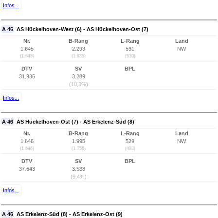
Infos...
A 46
AS Hückelhoven-West (6) - AS Hückelhoven-Ost (7)
Nr.
B-Rang
L-Rang
Land
1.645
2.293
591
NW
(1.645)
(1.935)
(530)
DTV
SV
BPL
31.935
3.289
(10,3%)
Infos...
A 46
AS Hückelhoven-Ost (7) - AS Erkelenz-Süd (8)
Nr.
B-Rang
L-Rang
Land
1.646
1.995
529
NW
(1.646)
(1.758)
(493)
DTV
SV
BPL
37.643
3.538
(9,4%)
Infos...
A 46
AS Erkelenz-Süd (8) - AS Erkelenz-Ost (9)