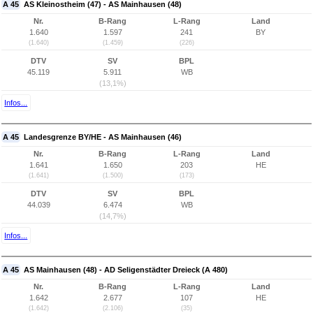
A 45
AS Kleinostheim (47) - AS Mainhausen (48)
Nr.
B-Rang
L-Rang
Land
1.640
1.597
241
BY
(1.640)
(1.459)
(226)
DTV
SV
BPL
45.119
5.911
WB
(13,1%)
Infos...
A 45
Landesgrenze BY/HE - AS Mainhausen (46)
Nr.
B-Rang
L-Rang
Land
1.641
1.650
203
HE
(1.641)
(1.500)
(173)
DTV
SV
BPL
44.039
6.474
WB
(14,7%)
Infos...
A 45
AS Mainhausen (48) - AD Seligenstädter Dreieck (A 480)
Nr.
B-Rang
L-Rang
Land
1.642
2.677
107
HE
(1.642)
(2.106)
(35)