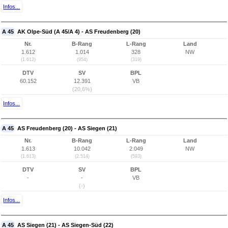
Infos...
A 45
AK Olpe-Süd (A 45/A 4) - AS Freudenberg (20)
Nr.
B-Rang
L-Rang
Land
1.612
1.014
328
NW
(1.612)
(954)
(319)
DTV
SV
BPL
60.152
12.391
VB
(20,6%)
Infos...
A 45
AS Freudenberg (20) - AS Siegen (21)
Nr.
B-Rang
L-Rang
Land
1.613
10.042
2.049
NW
(1.613)
(2.514)
(593)
DTV
SV
BPL
-
-
VB
(-)
Infos...
A 45
AS Siegen (21) - AS Siegen-Süd (22)