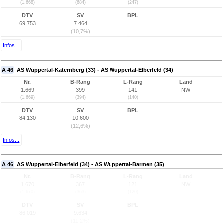
(1.668)
(684)
(247)
DTV
SV
BPL
69.753
7.464
(10,7%)
Infos...
A 46
AS Wuppertal-Katernberg (33) - AS Wuppertal-Elberfeld (34)
Nr.
B-Rang
L-Rang
Land
1.669
399
141
NW
(1.669)
(394)
(140)
DTV
SV
BPL
84.130
10.600
(12,6%)
Infos...
A 46
AS Wuppertal-Elberfeld (34) - AS Wuppertal-Barmen (35)
Nr.
B-Rang
L-Rang
Land
1.670
367
121
NW
(1.670)
(363)
(120)
DTV
SV
BPL
86.019
9.634
(11,2%)