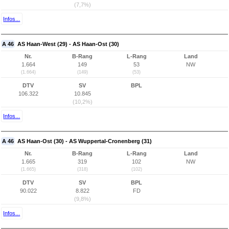
(7,7%)
Infos...
A 46
AS Haan-West (29) - AS Haan-Ost (30)
Nr.
B-Rang
L-Rang
Land
1.664
149
53
NW
(1.664)
(149)
(53)
DTV
SV
BPL
106.322
10.845
(10,2%)
Infos...
A 46
AS Haan-Ost (30) - AS Wuppertal-Cronenberg (31)
Nr.
B-Rang
L-Rang
Land
1.665
319
102
NW
(1.665)
(318)
(102)
DTV
SV
BPL
90.022
8.822
FD
(9,8%)
Infos...