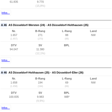
61.835
9.770
(15,8%)
Infos...
A 46
AS Düsseldorf-Wersten (24) - AS Düsseldorf-Holthausen (25)
Nr.
B-Rang
L-Rang
Land
1.657
271
88
NW
(1.657)
(270)
(88)
DTV
SV
BPL
94.047
11.380
(12,1%)
Infos...
A 46
AS Düsseldorf-Holthausen (25) - AS Düsseldorf-Eller (26)
Nr.
B-Rang
L-Rang
Land
1.658
194
69
NW
(1.658)
(194)
(69)
DTV
SV
BPL
100.835
9.983
WB*
(9,9%)
Infos...