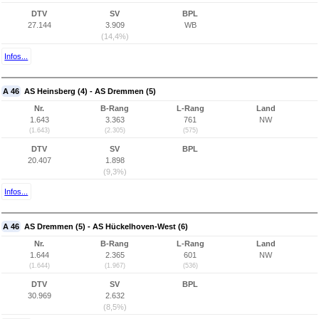
DTV
SV
BPL
27.144
3.909
WB
(14,4%)
Infos...
A 46
AS Heinsberg (4) - AS Dremmen (5)
Nr.
B-Rang
L-Rang
Land
1.643
3.363
761
NW
(1.643)
(2.305)
(575)
DTV
SV
BPL
20.407
1.898
(9,3%)
Infos...
A 46
AS Dremmen (5) - AS Hückelhoven-West (6)
Nr.
B-Rang
L-Rang
Land
1.644
2.365
601
NW
(1.644)
(1.967)
(536)
DTV
SV
BPL
30.969
2.632
(8,5%)