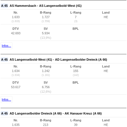
A 45
AS Hammersbach - AS Langenselbold-West (41)
Nr.
B-Rang
L-Rang
Land
1.633
1.727
7
HE
(1.633)
(1.559)
(3)
DTV
SV
BPL
42.693
5.934
(13,9%)
Infos...
A 45
AS Langenselbold-West (41) - AD Langenselbolder Dreieck (A 66)
Nr.
B-Rang
L-Rang
Land
1.634
1.242
155
HE
(1.634)
(1.161)
(142)
DTV
SV
BPL
53.617
6.756
(12,6%)
Infos...
A 45
AD Langenselbolder Dreieck (A 66) - AK Hanauer Kreuz (A 66)
Nr.
B-Rang
L-Rang
Land
1.635
213
39
HE