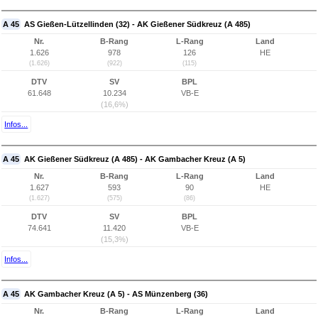
A 45
AS Gießen-Lützellinden (32) - AK Gießener Südkreuz (A 485)
Nr.
B-Rang
L-Rang
Land
1.626
978
126
HE
(1.626)
(922)
(115)
DTV
SV
BPL
61.648
10.234
VB-E
(16,6%)
Infos...
A 45
AK Gießener Südkreuz (A 485) - AK Gambacher Kreuz (A 5)
Nr.
B-Rang
L-Rang
Land
1.627
593
90
HE
(1.627)
(575)
(86)
DTV
SV
BPL
74.641
11.420
VB-E
(15,3%)
Infos...
A 45
AK Gambacher Kreuz (A 5) - AS Münzenberg (36)
Nr.
B-Rang
L-Rang
Land