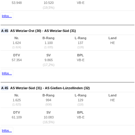
53.948
10.520
VB-E
(19,5%)
Infos...
A 45
AS Wetzlar-Ost (30) - AS Wetzlar-Süd (31)
Nr.
B-Rang
L-Rang
Land
1.624
1.100
137
HE
(1.624)
(1.035)
(126)
DTV
SV
BPL
57.354
9.865
VB-E
(17,2%)
Infos...
A 45
AS Wetzlar-Süd (31) - AS Gießen-Lützellinden (32)
Nr.
B-Rang
L-Rang
Land
1.625
994
129
HE
(1.625)
(936)
(118)
DTV
SV
BPL
61.109
10.083
VB-E
(16,5%)
Infos...