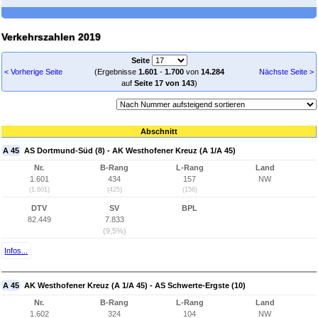
Verkehrszahlen 2019
Seite
< Vorherige Seite
(Ergebnisse
1.601
-
1.700
von
14.284
Nächste Seite >
auf
Seite 17 von 143
)
Abschnitt
A 45
AS Dortmund-Süd (8) - AK Westhofener Kreuz (A 1/A 45)
Nr.
B-Rang
L-Rang
Land
1.601
434
157
NW
(1.601)
(425)
(156)
DTV
SV
BPL
82.449
7.833
(9,5%)
Infos...
A 45
AK Westhofener Kreuz (A 1/A 45) - AS Schwerte-Ergste (10)
Nr.
B-Rang
L-Rang
Land
1.602
324
104
NW