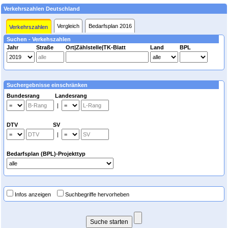
Verkehrszahlen Deutschland
Vergleich
Bedarfsplan 2016
Verkehrszahlen
Suchen - Verkehszahlen
Jahr
Straße
Ort|Zählstelle|TK-Blatt
Land
BPL
Suchergebnisse einschränken
Bundesrang Landesrang
|
DTV SV
|
Bedarfsplan (BPL)-Projekttyp
Infos anzeigen
Suchbegriffe hervorheben