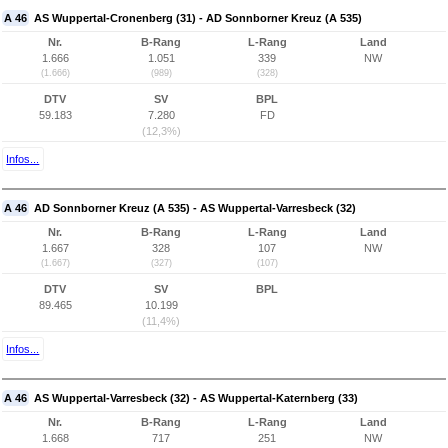
A 46
AS Wuppertal-Cronenberg (31) - AD Sonnborner Kreuz (A 535)
Nr.
B-Rang
L-Rang
Land
1.666
1.051
339
NW
(1.666)
(989)
(328)
DTV
SV
BPL
59.183
7.280
FD
(12,3%)
Infos...
A 46
AD Sonnborner Kreuz (A 535) - AS Wuppertal-Varresbeck (32)
Nr.
B-Rang
L-Rang
Land
1.667
328
107
NW
(1.667)
(327)
(107)
DTV
SV
BPL
89.465
10.199
(11,4%)
Infos...
A 46
AS Wuppertal-Varresbeck (32) - AS Wuppertal-Katernberg (33)
Nr.
B-Rang
L-Rang
Land
1.668
717
251
NW