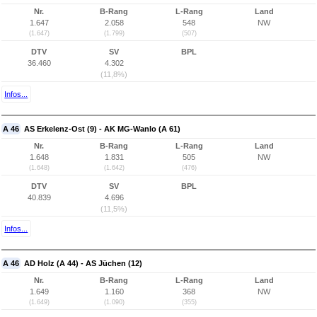
Nr.
B-Rang
L-Rang
Land
1.647
2.058
548
NW
(1.647)
(1.799)
(507)
DTV
SV
BPL
36.460
4.302
(11,8%)
Infos...
A 46
AS Erkelenz-Ost (9) - AK MG-Wanlo (A 61)
Nr.
B-Rang
L-Rang
Land
1.648
1.831
505
NW
(1.648)
(1.642)
(476)
DTV
SV
BPL
40.839
4.696
(11,5%)
Infos...
A 46
AD Holz (A 44) - AS Jüchen (12)
Nr.
B-Rang
L-Rang
Land
1.649
1.160
368
NW
(1.649)
(1.090)
(355)