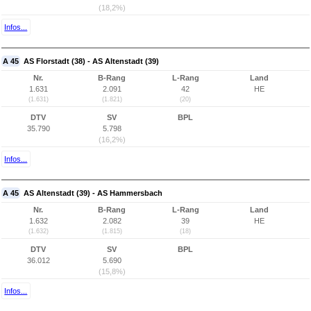
(18,2%)
Infos...
A 45
AS Florstadt (38) - AS Altenstadt (39)
Nr.
B-Rang
L-Rang
Land
1.631
2.091
42
HE
(1.631)
(1.821)
(20)
DTV
SV
BPL
35.790
5.798
(16,2%)
Infos...
A 45
AS Altenstadt (39) - AS Hammersbach
Nr.
B-Rang
L-Rang
Land
1.632
2.082
39
HE
(1.632)
(1.815)
(18)
DTV
SV
BPL
36.012
5.690
(15,8%)
Infos...