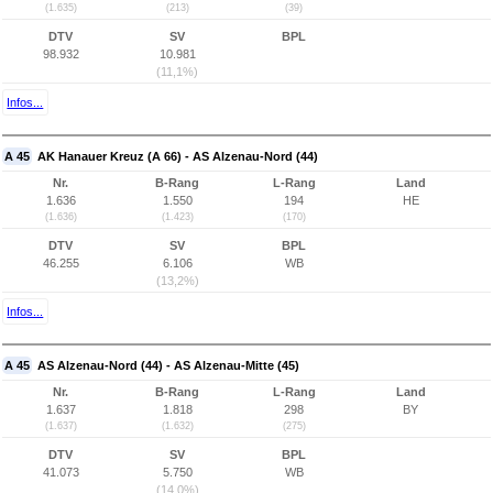
(1.635)
(213)
(39)
DTV
SV
BPL
98.932
10.981
(11,1%)
Infos...
A 45
AK Hanauer Kreuz (A 66) - AS Alzenau-Nord (44)
Nr.
B-Rang
L-Rang
Land
1.636
1.550
194
HE
(1.636)
(1.423)
(170)
DTV
SV
BPL
46.255
6.106
WB
(13,2%)
Infos...
A 45
AS Alzenau-Nord (44) - AS Alzenau-Mitte (45)
Nr.
B-Rang
L-Rang
Land
1.637
1.818
298
BY
(1.637)
(1.632)
(275)
DTV
SV
BPL
41.073
5.750
WB
(14,0%)