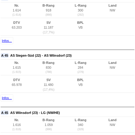
Nr.
B-Rang
L-Rang
Land
1.614
918
300
NW
(1.614)
(866)
(292)
DTV
SV
BPL
63.203
11.187
VB
(17,7%)
Infos...
A 45
AS Siegen-Süd (22) - AS Wilnsdorf (23)
Nr.
B-Rang
L-Rang
Land
1.615
830
284
NW
(1.615)
(786)
(279)
DTV
SV
BPL
65.978
11.480
VB
(17,4%)
Infos...
A 45
AS Wilnsdorf (23) - LG (NW/HE)
Nr.
B-Rang
L-Rang
Land
1.616
1.059
340
NW
(1.616)
(996)
(329)