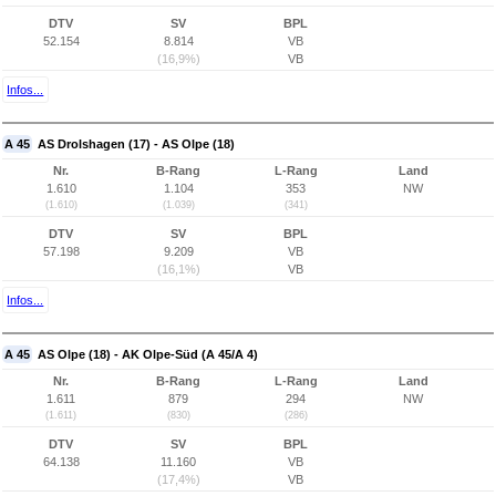
DTV
SV
BPL
52.154
8.814
VB
(16,9%)
VB
Infos...
A 45
AS Drolshagen (17) - AS Olpe (18)
Nr.
B-Rang
L-Rang
Land
1.610
1.104
353
NW
(1.610)
(1.039)
(341)
DTV
SV
BPL
57.198
9.209
VB
(16,1%)
VB
Infos...
A 45
AS Olpe (18) - AK Olpe-Süd (A 45/A 4)
Nr.
B-Rang
L-Rang
Land
1.611
879
294
NW
(1.611)
(830)
(286)
DTV
SV
BPL
64.138
11.160
VB
(17,4%)
VB