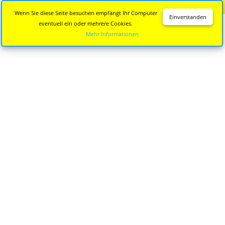
Diese Seite wird nicht mehr aktualisiert.
Zur neuen Seite
Wenn Sie diese Seite besuchen empfängt Ihr Computer
Einverstanden
eventuell ein oder mehrere Cookies.
Mehr Informationen