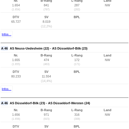
Nr.
B-Rang
L-Rang
Land
1.654
841
287
NW
(1.654)
(797)
(282)
DTV
SV
BPL
65.727
8.019
(12,2%)
Infos...
A 46
AS Neuss-Uedesheim (22) - AS Düsseldorf-Bilk (23)
Nr.
B-Rang
L-Rang
Land
1.655
474
172
NW
(1.655)
(463)
(171)
DTV
SV
BPL
80.233
11.554
(14,4%)
Infos...
A 46
AS Düsseldorf-Bilk (23) - AS Düsseldorf-Wersten (24)
Nr.
B-Rang
L-Rang
Land
1.656
971
316
NW
(1.656)
(915)
(308)
DTV
SV
BPL