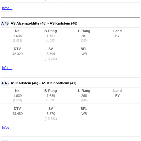
Infos...
A 45
AS Alzenau-Mitte (45) - AS Karlstein (46)
Nr.
B-Rang
L-Rang
Land
1.638
1.751
281
BY
(1.638)
(1.580)
(260)
DTV
SV
BPL
42.329
5.799
WB
(13,7%)
Infos...
A 45
AS Karlstein (46) - AS Kleinostheim (47)
Nr.
B-Rang
L-Rang
Land
1.639
1.689
268
BY
(1.639)
(1.531)
(248)
DTV
SV
BPL
43.480
5.870
WB
(13,5%)
Infos...