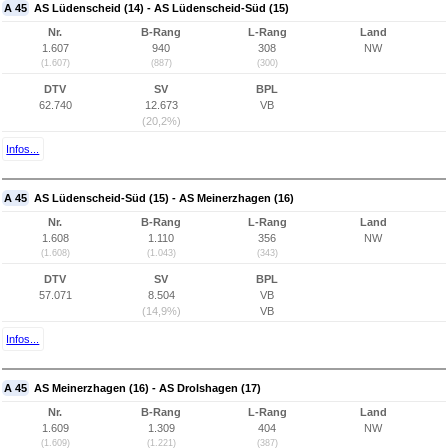
A 45
AS Lüdenscheid (14) - AS Lüdenscheid-Süd (15)
Nr.
B-Rang
L-Rang
Land
1.607
940
308
NW
(1.607)
(887)
(300)
DTV
SV
BPL
62.740
12.673
VB
(20,2%)
Infos...
A 45
AS Lüdenscheid-Süd (15) - AS Meinerzhagen (16)
Nr.
B-Rang
L-Rang
Land
1.608
1.110
356
NW
(1.608)
(1.043)
(343)
DTV
SV
BPL
57.071
8.504
VB
(14,9%)
VB
Infos...
A 45
AS Meinerzhagen (16) - AS Drolshagen (17)
Nr.
B-Rang
L-Rang
Land
1.609
1.309
404
NW
(1.609)
(1.221)
(387)