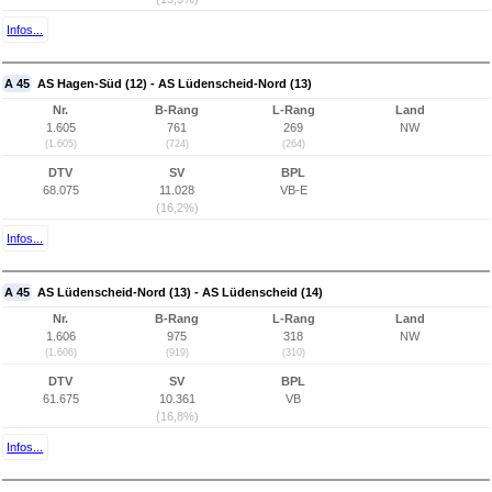
Infos...
A 45
AS Hagen-Süd (12) - AS Lüdenscheid-Nord (13)
Nr.
B-Rang
L-Rang
Land
1.605
761
269
NW
(1.605)
(724)
(264)
DTV
SV
BPL
68.075
11.028
VB-E
(16,2%)
Infos...
A 45
AS Lüdenscheid-Nord (13) - AS Lüdenscheid (14)
Nr.
B-Rang
L-Rang
Land
1.606
975
318
NW
(1.606)
(919)
(310)
DTV
SV
BPL
61.675
10.361
VB
(16,8%)
Infos...