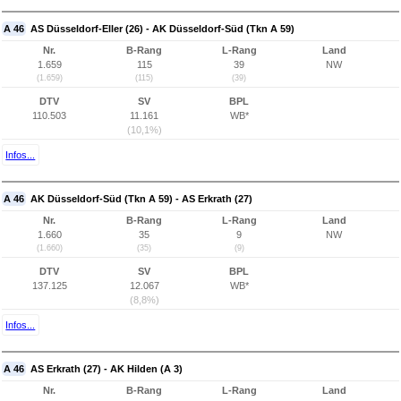
A 46
AS Düsseldorf-Eller (26) - AK Düsseldorf-Süd (Tkn A 59)
Nr.
B-Rang
L-Rang
Land
1.659
115
39
NW
(1.659)
(115)
(39)
DTV
SV
BPL
110.503
11.161
WB*
(10,1%)
Infos...
A 46
AK Düsseldorf-Süd (Tkn A 59) - AS Erkrath (27)
Nr.
B-Rang
L-Rang
Land
1.660
35
9
NW
(1.660)
(35)
(9)
DTV
SV
BPL
137.125
12.067
WB*
(8,8%)
Infos...
A 46
AS Erkrath (27) - AK Hilden (A 3)
Nr.
B-Rang
L-Rang
Land