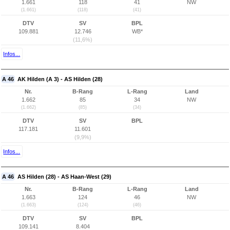
1.661
118
41
NW
(1.661)
(118)
(41)
DTV
SV
BPL
109.881
12.746
WB*
(11,6%)
Infos...
A 46
AK Hilden (A 3) - AS Hilden (28)
Nr.
B-Rang
L-Rang
Land
1.662
85
34
NW
(1.662)
(85)
(34)
DTV
SV
BPL
117.181
11.601
(9,9%)
Infos...
A 46
AS Hilden (28) - AS Haan-West (29)
Nr.
B-Rang
L-Rang
Land
1.663
124
46
NW
(1.663)
(124)
(46)
DTV
SV
BPL
109.141
8.404