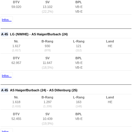
DTV
SV
BPL
59.020
13.102
VB-E
(22,2%)
VB-E
Infos...
A 45
LG (NW/HE) - AS Haiger/Burbach (24)
Nr.
B-Rang
L-Rang
Land
1.617
930
121
HE
(1.617)
(878)
(112)
DTV
SV
BPL
62.957
11.647
VB-E
(18,5%)
VB-E
Infos...
A 45
AS Haiger/Burbach (24) - AS Dillenburg (25)
Nr.
B-Rang
L-Rang
Land
1.618
1.297
163
HE
(1.618)
(1.209)
(148)
DTV
SV
BPL
52.455
10.439
VB-E
(19,9%)
Infos...