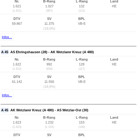
Nr.
B-Rang
L-Rang
Land
1.621
1.027
132
HE
(1.621)
(967)
(121)
DTV
SV
BPL
59.867
11.375
VB-E
(19,0%)
Infos...
A 45
AS Ehringshausen (28) - AK Wetzlarer Kreuz (A 480)
Nr.
B-Rang
L-Rang
Land
1.622
992
128
HE
(1.622)
(934)
(117)
DTV
SV
BPL
61.142
11.556
VB-E
(18,9%)
Infos...
A 45
AK Wetzlarer Kreuz (A 480) - AS Wetzlar-Ost (30)
Nr.
B-Rang
L-Rang
Land
1.623
1.232
153
HE
(1.623)
(1.153)
(140)
DTV
SV
BPL