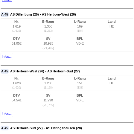
A 45
AS Dillenburg (25) - AS Herborn-West (26)
Nr.
B-Rang
L-Rang
Land
1.619
1.356
169
HE
(1.619)
(1.263)
(154)
DTV
SV
BPL
51.052
10.925
VB-E
(21,4%)
Infos...
A 45
AS Herborn-West (26) - AS Herborn-Süd (27)
Nr.
B-Rang
L-Rang
Land
1.620
1.203
151
HE
(1.620)
(1.128)
(138)
DTV
SV
BPL
54.541
11.290
VB-E
(20,7%)
Infos...
A 45
AS Herborn-Süd (27) - AS Ehringshausen (28)