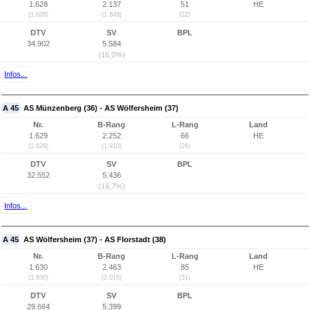
1.628
2.137
51
HE
(1.628)
(1.849)
(22)
DTV
SV
BPL
34.902
5.584
(16,0%)
Infos...
A 45
AS Münzenberg (36) - AS Wölfersheim (37)
Nr.
B-Rang
L-Rang
Land
1.629
2.252
66
HE
(1.629)
(1.910)
(26)
DTV
SV
BPL
32.552
5.436
(16,7%)
Infos...
A 45
AS Wölfersheim (37) - AS Florstadt (38)
Nr.
B-Rang
L-Rang
Land
1.630
2.463
85
HE
(1.630)
(2.016)
(31)
DTV
SV
BPL
29.664
5.399