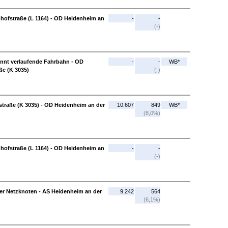
hofstraße (L 1164) - OD Heidenheim an
-
-
(-)
ennt verlaufende Fahrbahn - OD
-
-
WB*
ße (K 3035)
(-)
traße (K 3035) - OD Heidenheim an der
10.607
849
WB*
(8,0%)
hofstraße (L 1164) - OD Heidenheim an
-
-
(-)
ver Netzknoten - AS Heidenheim an der
9.242
564
(6,1%)