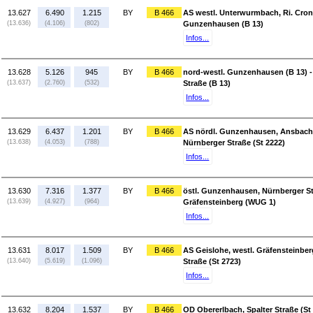
13.627
6.490
1.215
BY
B 466
AS westl. Unterwurmbach, Ri. Cronh
(13.636)
(4.106)
(802)
Gunzenhausen (B 13)
Infos...
13.628
5.126
945
BY
B 466
nord-westl. Gunzenhausen (B 13) 
(13.637)
(2.760)
(532)
Straße (B 13)
Infos...
13.629
6.437
1.201
BY
B 466
AS nördl. Gunzenhausen, Ansbacher
(13.638)
(4.053)
(788)
Nürnberger Straße (St 2222)
Infos...
13.630
7.316
1.377
BY
B 466
östl. Gunzenhausen, Nürnberger Str
(13.639)
(4.927)
(964)
Gräfensteinberg (WUG 1)
Infos...
13.631
8.017
1.509
BY
B 466
AS Geislohe, westl. Gräfensteinber
(13.640)
(5.619)
(1.096)
Straße (St 2723)
Infos...
13.632
8.204
1.537
BY
B 466
OD Obererlbach, Spalter Straße (S