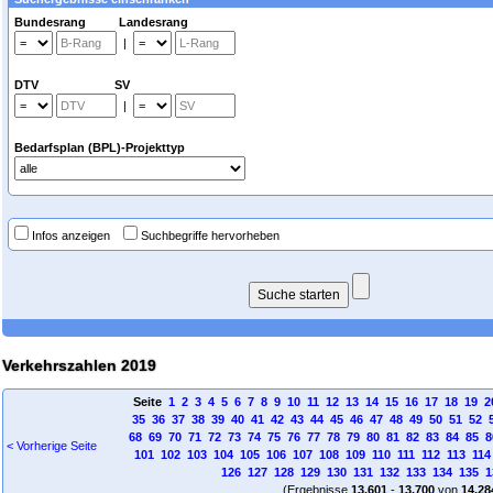
Bundesrang Landesrang
|
DTV SV
|
Bedarfsplan (BPL)-Projekttyp
Infos anzeigen
Suchbegriffe hervorheben
Verkehrszahlen 2019
Seite
1
2
3
4
5
6
7
8
9
10
11
12
13
14
15
16
17
18
19
2
35
36
37
38
39
40
41
42
43
44
45
46
47
48
49
50
51
52
68
69
70
71
72
73
74
75
76
77
78
79
80
81
82
83
84
85
8
< Vorherige Seite
101
102
103
104
105
106
107
108
109
110
111
112
113
114
126
127
128
129
130
131
132
133
134
135
1
(Ergebnisse
13.601
-
13.700
von
14.28