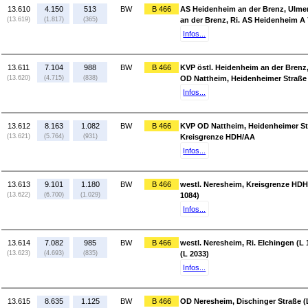
13.610
4.150
513
BW
B 466
AS Heidenheim an der Brenz, Ulmer
(13.619)
(1.817)
(365)
an der Brenz, Ri. AS Heidenheim A 
Infos...
13.611
7.104
988
BW
B 466
KVP östl. Heidenheim an der Brenz,
(13.620)
(4.715)
(838)
OD Nattheim, Heidenheimer Straße 
Infos...
13.612
8.163
1.082
BW
B 466
KVP OD Nattheim, Heidenheimer Str
(13.621)
(5.764)
(931)
Kreisgrenze HDH/AA
Infos...
13.613
9.101
1.180
BW
B 466
westl. Neresheim, Kreisgrenze HDH/
(13.622)
(6.700)
(1.029)
1084)
Infos...
13.614
7.082
985
BW
B 466
westl. Neresheim, Ri. Elchingen (L
(13.623)
(4.693)
(835)
(L 2033)
Infos...
13.615
8.635
1.125
BW
B 466
OD Neresheim, Dischinger Straße (