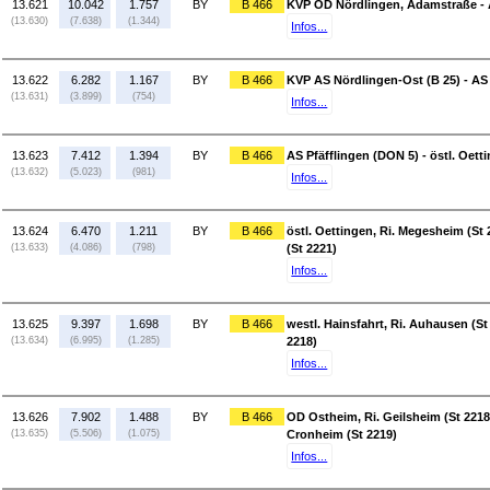
13.621
10.042
1.757
BY
B 466
KVP OD Nördlingen, Adamstraße - 
(13.630)
(7.638)
(1.344)
Infos...
13.622
6.282
1.167
BY
B 466
KVP AS Nördlingen-Ost (B 25) - AS
(13.631)
(3.899)
(754)
Infos...
13.623
7.412
1.394
BY
B 466
AS Pfäfflingen (DON 5) - östl. Oett
(13.632)
(5.023)
(981)
Infos...
13.624
6.470
1.211
BY
B 466
östl. Oettingen, Ri. Megesheim (St 
(13.633)
(4.086)
(798)
(St 2221)
Infos...
13.625
9.397
1.698
BY
B 466
westl. Hainsfahrt, Ri. Auhausen (St
(13.634)
(6.995)
(1.285)
2218)
Infos...
13.626
7.902
1.488
BY
B 466
OD Ostheim, Ri. Geilsheim (St 2218
(13.635)
(5.506)
(1.075)
Cronheim (St 2219)
Infos...