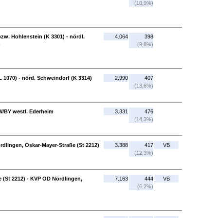
(10,9%)
w. Hohlenstein (K 3301) - nördl.
4.064
398
)
(9,8%)
 1070) - nörd. Schweindorf (K 3314)
2.990
407
(13,6%)
W/BY westl. Ederheim
3.331
476
(14,3%)
dlingen, Oskar-Mayer-Straße (St 2212)
3.388
417
VB
(12,3%)
 (St 2212) - KVP OD Nördlingen,
7.163
444
VB
(6,2%)