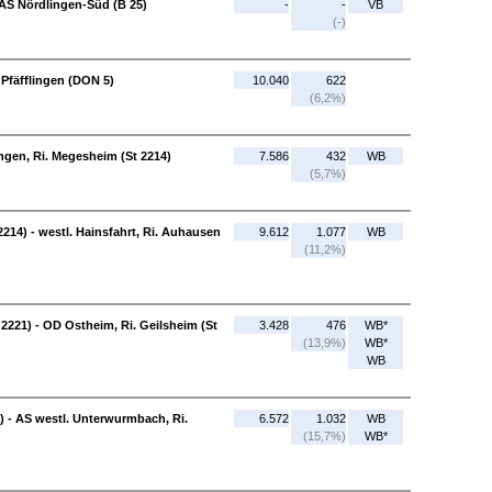
AS Nördlingen-Süd (B 25)
-
-
VB
(-)
 Pfäfflingen (DON 5)
10.040
622
(6,2%)
ingen, Ri. Megesheim (St 2214)
7.586
432
WB
(5,7%)
2214) - westl. Hainsfahrt, Ri. Auhausen
9.612
1.077
WB
(11,2%)
 2221) - OD Ostheim, Ri. Geilsheim (St
3.428
476
WB*
(13,9%)
WB*
WB
) - AS westl. Unterwurmbach, Ri.
6.572
1.032
WB
(15,7%)
WB*