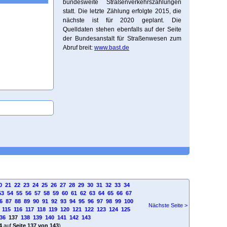
bundesweite Straßenverkehrszählungen
statt. Die letzte Zählung erfolgte 2015, die
nächste ist für 2020 geplant. Die
Quelldaten stehen ebenfalls auf der Seite
der Bundesanstalt für Straßenwesen zum
Abruf breit:
www.bast.de
0
21
22
23
24
25
26
27
28
29
30
31
32
33
34
53
54
55
56
57
58
59
60
61
62
63
64
65
66
67
6
87
88
89
90
91
92
93
94
95
96
97
98
99
100
Nächste Seite >
115
116
117
118
119
120
121
122
123
124
125
36
137
138
139
140
141
142
143
4
auf
Seite 137 von 143
)