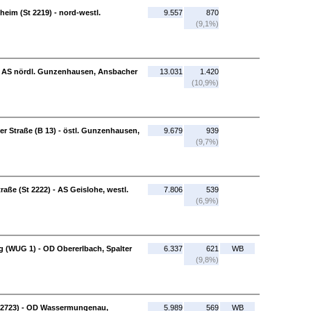
eim (St 2219) - nord-westl.
9.557
870
(9,1%)
- AS nördl. Gunzenhausen, Ansbacher
13.031
1.420
(10,9%)
 Straße (B 13) - östl. Gunzenhausen,
9.679
939
(9,7%)
aße (St 2222) - AS Geislohe, westl.
7.806
539
(6,9%)
g (WUG 1) - OD Obererlbach, Spalter
6.337
621
WB
(9,8%)
t 2723) - OD Wassermungenau,
5.989
569
WB