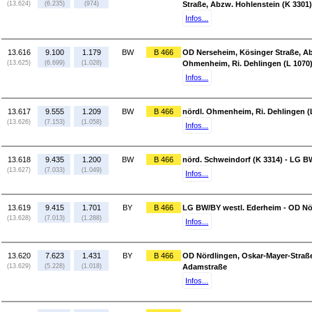
(13.624)
(6.235)
(974)
Straße, Abzw. Hohlenstein (K 3301)
Infos...
13.616
9.100
1.179
BW
B 466
OD Nerseheim, Kösinger Straße, Abz
(13.625)
(6.699)
(1.028)
Ohmenheim, Ri. Dehlingen (L 1070
Infos...
13.617
9.555
1.209
BW
B 466
nördl. Ohmenheim, Ri. Dehlingen (L
(13.626)
(7.153)
(1.058)
Infos...
13.618
9.435
1.200
BW
B 466
nörd. Schweindorf (K 3314) - LG B
(13.627)
(7.033)
(1.049)
Infos...
13.619
9.415
1.701
BY
B 466
LG BW/BY westl. Ederheim - OD Nör
(13.628)
(7.013)
(1.288)
Infos...
13.620
7.623
1.431
BY
B 466
OD Nördlingen, Oskar-Mayer-Straße
(13.629)
(5.228)
(1.018)
Adamstraße
Infos...