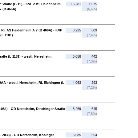
 Straße (B 19) - KVP östl. Heidenheim
16.281
1.075
7 (B 466A)
(6,6%)
 Ri. AS Heidenheim A 7 (B 466A) - KVP
8.225
609
(L 1181)
(7,4%)
aße (L 1181) - westl. Neresheim,
6.058
442
(7,3%)
AA - westl. Neresheim, Ri. Elchingen (L
4.063
293
(7,2%)
 1084) - OD Neresheim, Dischinger Straße
8.269
645
(7,8%)
L 2033) - OD Nerseheim, Kösinger
5.085
554