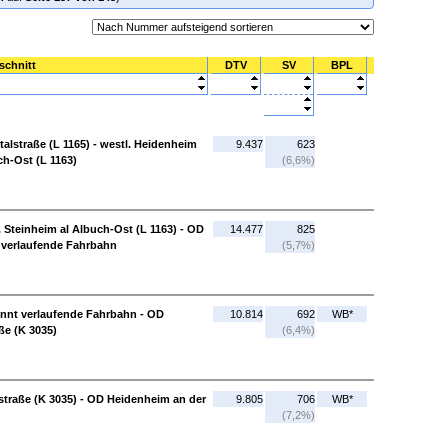
schnitt
DTV
SV
BPL
alstraße (L 1165) - westl. Heidenheim
9.437
623
ch-Ost (L 1163)
(6,6%)
. Steinheim al Albuch-Ost (L 1163) - OD
14.477
825
 verlaufende Fahrbahn
(5,7%)
ennt verlaufende Fahrbahn - OD
10.814
692
WB*
ße (K 3035)
(6,4%)
traße (K 3035) - OD Heidenheim an der
9.805
706
WB*
(7,2%)