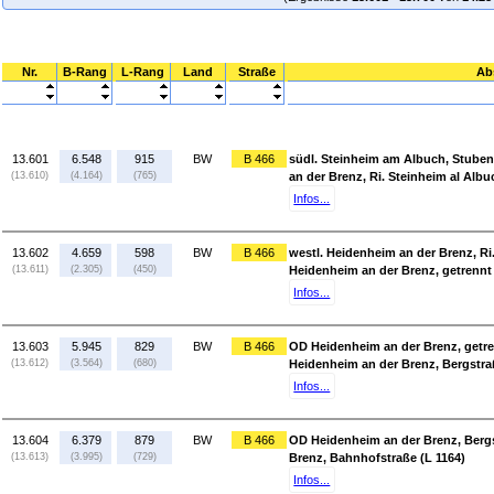
Nr.
B-Rang
L-Rang
Land
Straße
Ab
13.601
6.548
915
BW
B 466
südl. Steinheim am Albuch, Stubent
(13.610)
(4.164)
(765)
an der Brenz, Ri. Steinheim al Albu
Infos...
13.602
4.659
598
BW
B 466
westl. Heidenheim an der Brenz, Ri
(13.611)
(2.305)
(450)
Heidenheim an der Brenz, getrennt
Infos...
13.603
5.945
829
BW
B 466
OD Heidenheim an der Brenz, getr
(13.612)
(3.564)
(680)
Heidenheim an der Brenz, Bergstra
Infos...
13.604
6.379
879
BW
B 466
OD Heidenheim an der Brenz, Bergs
(13.613)
(3.995)
(729)
Brenz, Bahnhofstraße (L 1164)
Infos...