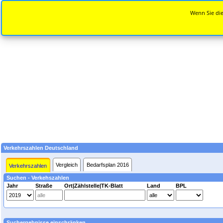
Wenn Sie die
Verkehrszahlen Deutschland
Vergleich
Bedarfsplan 2016
Verkehrszahlen
Suchen - Verkehszahlen
Jahr
Straße
Ort|Zählstelle|TK-Blatt
Land
BPL
Suchergebnisse einschränken