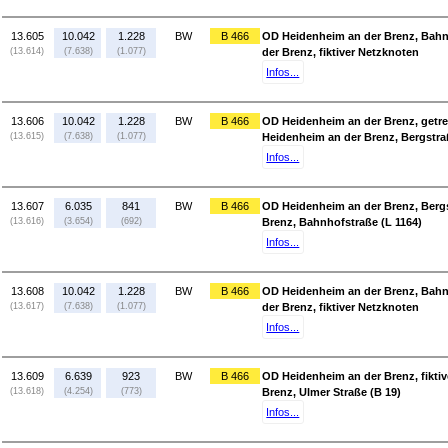
13.605
10.042
1.228
BW
B 466
OD Heidenheim an der Brenz, Bahn
(13.614)
(7.638)
(1.077)
der Brenz, fiktiver Netzknoten
Infos...
13.606
10.042
1.228
BW
B 466
OD Heidenheim an der Brenz, getr
(13.615)
(7.638)
(1.077)
Heidenheim an der Brenz, Bergstra
Infos...
13.607
6.035
841
BW
B 466
OD Heidenheim an der Brenz, Bergs
(13.616)
(3.654)
(692)
Brenz, Bahnhofstraße (L 1164)
Infos...
13.608
10.042
1.228
BW
B 466
OD Heidenheim an der Brenz, Bahn
(13.617)
(7.638)
(1.077)
der Brenz, fiktiver Netzknoten
Infos...
13.609
6.639
923
BW
B 466
OD Heidenheim an der Brenz, fikti
(13.618)
(4.254)
(773)
Brenz, Ulmer Straße (B 19)
Infos...