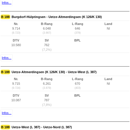
Infos...
B 188
Burgdorf-Hülptingsen - Uetze-Altmerdingsen (K 126/K 130)
Nr.
B-Rang
L-Rang
Land
9.714
6.048
646
NI
(9.723)
(3.667)
(379)
DTV
SV
BPL
10.580
762
(7,2%)
Infos...
B 188
Uetze-Altmerdingsen (K 126/K 130) - Uetze-West (L 387)
Nr.
B-Rang
L-Rang
Land
9.715
6.261
670
NI
(9.724)
(3.879)
(403)
DTV
SV
BPL
10.087
787
(7,8%)
Infos...
B 188
Uetze-West (L 387) - Uetze-Nord (L 387)