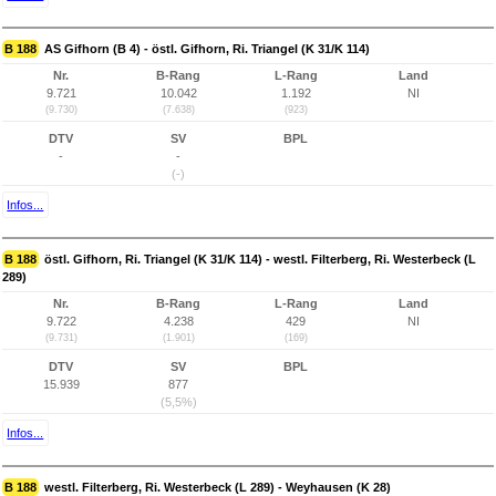
B 188
AS Gifhorn (B 4) - östl. Gifhorn, Ri. Triangel (K 31/K 114)
Nr.
B-Rang
L-Rang
Land
9.721
10.042
1.192
NI
(9.730)
(7.638)
(923)
DTV
SV
BPL
-
-
(-)
Infos...
B 188
östl. Gifhorn, Ri. Triangel (K 31/K 114) - westl. Filterberg, Ri. Westerbeck (L
289)
Nr.
B-Rang
L-Rang
Land
9.722
4.238
429
NI
(9.731)
(1.901)
(169)
DTV
SV
BPL
15.939
877
(5,5%)
Infos...
B 188
westl. Filterberg, Ri. Westerbeck (L 289) - Weyhausen (K 28)