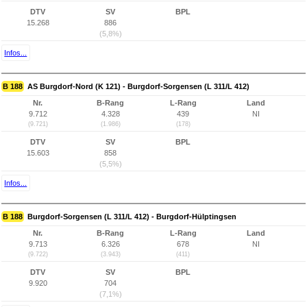
DTV
SV
BPL
15.268
886
(5,8%)
Infos...
B 188
AS Burgdorf-Nord (K 121) - Burgdorf-Sorgensen (L 311/L 412)
Nr.
B-Rang
L-Rang
Land
9.712
4.328
439
NI
(9.721)
(1.986)
(178)
DTV
SV
BPL
15.603
858
(5,5%)
Infos...
B 188
Burgdorf-Sorgensen (L 311/L 412) - Burgdorf-Hülptingsen
Nr.
B-Rang
L-Rang
Land
9.713
6.326
678
NI
(9.722)
(3.943)
(411)
DTV
SV
BPL
9.920
704
(7,1%)