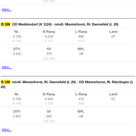
(16,1%)
Infos...
B 188
OD Weddendorf (K 1124) - nördl. Miesterhorst, Ri. Dannefeld (L 20)
Nr.
B-Rang
L-Rang
Land
9.735
9.519
488
ST
(9.744)
(7.117)
(422)
DTV
SV
BPL
3.102
378
VB
(12,2%)
Infos...
B 188
nördl. Miesterhorst, Ri. Dannefeld (L 20) - OD Miesterhorst, Ri. Rätzlingen (L
20)
Nr.
B-Rang
L-Rang
Land
9.736
9.404
475
ST
(9.745)
(7.002)
(409)
DTV
SV
BPL
3.407
569
VB
(16,7%)
Infos...