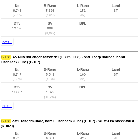
Nr.
B-Rang
L-Rang
Land
9.746
5.316
151
ST
(9.755)
(2.947)
(87)
DTV
SV
BPL
12.476
998
(8,0%)
Infos...
B 188
AS Miltern/Langensalzwedel (L 30/K 1038) - östl. Tangermünde, nördl.
Fischbeck (Elbe) (B 107)
Nr.
B-Rang
L-Rang
Land
9.747
5.549
160
ST
(9.756)
(3.176)
(96)
DTV
SV
BPL
11.807
1.322
(11,2%)
Infos...
B 188
östl. Tangermünde, nördl. Fischbeck (Elbe) (B 107) - Wust-Fischbeck-Wust
(K 1029)
Nr.
B-Rang
L-Rang
Land
9.748
9.031
425
ST