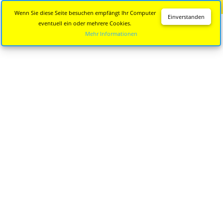
Diese Seite wird nicht mehr aktualisiert.
Zur neuen Seite
Wenn Sie diese Seite besuchen empfängt Ihr Computer
Einverstanden
eventuell ein oder mehrere Cookies.
Mehr Informationen