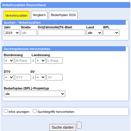
Verkehrszahlen Deutschland
Vergleich
Bedarfsplan 2016
Verkehrszahlen
Suchen - Verkehszahlen
Jahr
Straße
Ort|Zählstelle|TK-Blatt
Land
BPL
Suchergebnisse einschränken
Bundesrang Landesrang
|
DTV SV
|
Bedarfsplan (BPL)-Projekttyp
Infos anzeigen
Suchbegriffe hervorheben