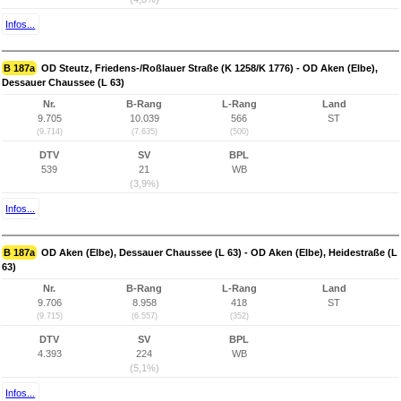
Infos...
B 187a
OD Steutz, Friedens-/Roßlauer Straße (K 1258/K 1776) - OD Aken (Elbe),
Dessauer Chaussee (L 63)
Nr.
B-Rang
L-Rang
Land
9.705
10.039
566
ST
(9.714)
(7.635)
(500)
DTV
SV
BPL
539
21
WB
(3,9%)
Infos...
B 187a
OD Aken (Elbe), Dessauer Chaussee (L 63) - OD Aken (Elbe), Heidestraße (L
63)
Nr.
B-Rang
L-Rang
Land
9.706
8.958
418
ST
(9.715)
(6.557)
(352)
DTV
SV
BPL
4.393
224
WB
(5,1%)
Infos...