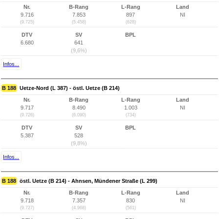
Nr.
B-Rang
L-Rang
Land
9.716
7.853
897
NI
(9.725)
(5.458)
(628)
DTV
SV
BPL
6.680
641
(9,6%)
Infos...
B 188
Uetze-Nord (L 387) - östl. Uetze (B 214)
Nr.
B-Rang
L-Rang
Land
9.717
8.490
1.003
NI
(9.726)
(6.090)
(734)
DTV
SV
BPL
5.387
528
(9,8%)
Infos...
B 188
östl. Uetze (B 214) - Ahnsen, Mündener Straße (L 299)
Nr.
B-Rang
L-Rang
Land
9.718
7.357
830
NI
(9.727)
(4.968)
(561)