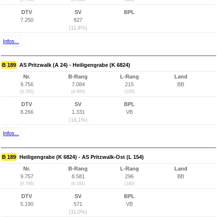
DTV
SV
BPL
7.250
827
(11,4%)
Infos...
B 189
AS Pritzwalk (A 24) - Heiligengrabe (K 6824)
Nr.
B-Rang
L-Rang
Land
9.756
7.084
215
BB
(9.765)
(4.695)
(100)
DTV
SV
BPL
8.266
1.331
VB
(16,1%)
Infos...
B 189
Heiligengrabe (K 6824) - AS Pritzwalk-Ost (L 154)
Nr.
B-Rang
L-Rang
Land
9.757
8.581
296
BB
(9.766)
(6.181)
(180)
DTV
SV
BPL
5.190
571
VB
(11,0%)