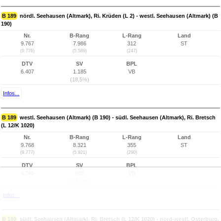
B 189
nördl. Seehausen (Altmark), Ri. Krüden (L 2) - westl. Seehausen (Altmark) (B
190)
Nr.
B-Rang
L-Rang
Land
9.767
7.986
312
ST
(9.776)
(5.589)
(247)
DTV
SV
BPL
6.407
1.185
VB
(18,5%)
Infos...
B 189
westl. Seehausen (Altmark) (B 190) - südl. Seehausen (Altmark), Ri. Bretsch
(L 12/K 1020)
Nr.
B-Rang
L-Rang
Land
9.768
8.321
355
ST
(9.777)
(5.921)
(290)
DTV
SV
BPL
5.740
982
VB
(17,1%)
Infos...
B 189
südl. Seehausen (Altmark), Ri. Bretsch (L 12/K 1020) - nord-westl. Osterburg,