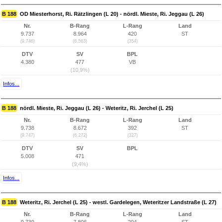
B 188
OD Miesterhorst, Ri. Rätzlingen (L 20) - nördl. Mieste, Ri. Jeggau (L 26)
Nr.
B-Rang
L-Rang
Land
9.737
8.964
420
ST
(9.746)
(6.563)
(354)
DTV
SV
BPL
4.380
477
VB
(10,9%)
Infos...
B 188
nördl. Mieste, Ri. Jeggau (L 26) - Weteritz, Ri. Jerchel (L 25)
Nr.
B-Rang
L-Rang
Land
9.738
8.672
392
ST
(9.747)
(6.272)
(327)
DTV
SV
BPL
5.008
471
(9,4%)
Infos...
B 188
Weteritz, Ri. Jerchel (L 25) - westl. Gardelegen, Weteritzer Landstraße (L 27)
Nr.
B-Rang
L-Rang
Land