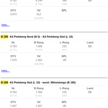
9.762
9.144
346
BB
(9.771)
(6.742)
(230)
DTV
SV
BPL
3.973
612
(15,4%)
Infos...
B 189
AS Perleberg-Nord (B 5) - AS Perleberg-Süd (L 10)
Nr.
B-Rang
L-Rang
Land
9.763
7.668
233
BB
(9.772)
(5.273)
(117)
DTV
SV
BPL
7.079
1.062
VB
(15,0%)
Infos...
B 189
AS Perleberg-Süd (L 10) - westl. Wittenberge (B 195)
Nr.
B-Rang
L-Rang
Land
9.764
7.300
220
BB
(9.773)
(4.911)
(105)
DTV
SV
BPL
7.847
1.067
VB