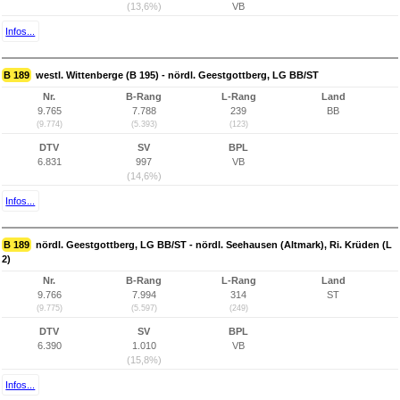
(13,6%)
VB
Infos...
B 189
westl. Wittenberge (B 195) - nördl. Geestgottberg, LG BB/ST
Nr.
B-Rang
L-Rang
Land
9.765
7.788
239
BB
(9.774)
(5.393)
(123)
DTV
SV
BPL
6.831
997
VB
(14,6%)
Infos...
B 189
nördl. Geestgottberg, LG BB/ST - nördl. Seehausen (Altmark), Ri. Krüden (L
2)
Nr.
B-Rang
L-Rang
Land
9.766
7.994
314
ST
(9.775)
(5.597)
(249)
DTV
SV
BPL
6.390
1.010
VB
(15,8%)
Infos...