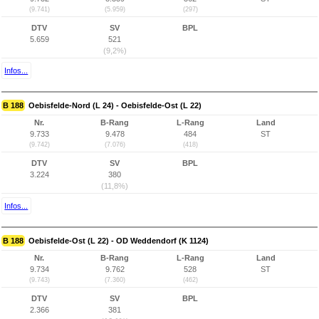
(9.741)
(5.959)
(297)
DTV
SV
BPL
5.659
521
(9,2%)
Infos...
B 188
Oebisfelde-Nord (L 24) - Oebisfelde-Ost (L 22)
Nr.
B-Rang
L-Rang
Land
9.733
9.478
484
ST
(9.742)
(7.076)
(418)
DTV
SV
BPL
3.224
380
(11,8%)
Infos...
B 188
Oebisfelde-Ost (L 22) - OD Weddendorf (K 1124)
Nr.
B-Rang
L-Rang
Land
9.734
9.762
528
ST
(9.743)
(7.360)
(462)
DTV
SV
BPL
2.366
381