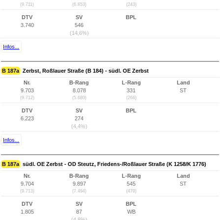
(9.711)
(6.853)
(243)
DTV
SV
BPL
3.740
546
(14,6%)
Infos...
B 187a
Zerbst, Roßlauer Straße (B 184) - südl. OE Zerbst
Nr.
B-Rang
L-Rang
Land
9.703
8.078
331
ST
(9.712)
(5.680)
(266)
DTV
SV
BPL
6.223
274
(4,4%)
Infos...
B 187a
südl. OE Zerbst - OD Steutz, Friedens-/Roßlauer Straße (K 1258/K 1776)
Nr.
B-Rang
L-Rang
Land
9.704
9.897
545
ST
(9.713)
(7.494)
(479)
DTV
SV
BPL
1.805
87
WB
(4,8%)