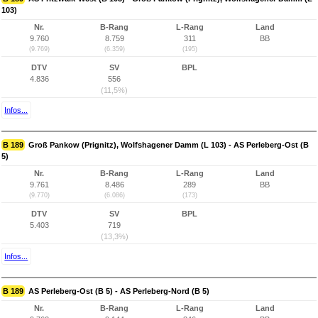
103)
Nr.
B-Rang
L-Rang
Land
9.760
8.759
311
BB
(9.769)
(6.359)
(195)
DTV
SV
BPL
4.836
556
(11,5%)
Infos...
B 189
Groß Pankow (Prignitz), Wolfshagener Damm (L 103) - AS Perleberg-Ost (B
5)
Nr.
B-Rang
L-Rang
Land
9.761
8.486
289
BB
(9.770)
(6.086)
(173)
DTV
SV
BPL
5.403
719
(13,3%)
Infos...
B 189
AS Perleberg-Ost (B 5) - AS Perleberg-Nord (B 5)
Nr.
B-Rang
L-Rang
Land