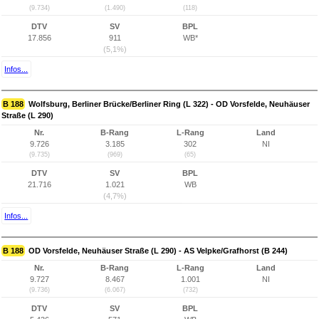
(9.734)
(1.490)
(118)
DTV
SV
BPL
17.856
911
WB*
(5,1%)
Infos...
B 188
Wolfsburg, Berliner Brücke/Berliner Ring (L 322) - OD Vorsfelde, Neuhäuser
Straße (L 290)
Nr.
B-Rang
L-Rang
Land
9.726
3.185
302
NI
(9.735)
(969)
(65)
DTV
SV
BPL
21.716
1.021
WB
(4,7%)
Infos...
B 188
OD Vorsfelde, Neuhäuser Straße (L 290) - AS Velpke/Grafhorst (B 244)
Nr.
B-Rang
L-Rang
Land
9.727
8.467
1.001
NI
(9.736)
(6.067)
(732)
DTV
SV
BPL