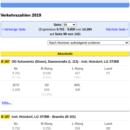
Verkehrszahlen 2019
Seite
< Vorherige Seite
(Ergebnisse
9.701
-
9.800
von
14.284
Nächste Seite >
auf
Seite 98 von 143
)
Abschnitt
B 187
OD Schweinitz (Elster), Dammstraße (L 113) - östl. Holzdorf, LG ST/BB
Nr.
B-Rang
L-Rang
Land
9.701
9.034
427
ST
(9.710)
(6.633)
(361)
DTV
SV
BPL
4.209
539
WB
(12,8%)
Infos...
B 187
östl. Holzdorf, LG ST/BB - Brandis (B 101)
Nr.
B-Rang
L-Rang
Land
9.702
9.255
359
BB