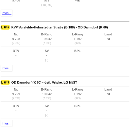
5.436
571
WB
(10,5%)
Infos...
L 647
KVP Vorsfelde-Helmstedter Straße (B 188) - OD Danndorf (K 60)
Nr.
B-Rang
L-Rang
Land
9.728
10.042
1.192
NI
(9.737)
(7.638)
(923)
DTV
SV
BPL
-
-
(-)
Infos...
L 647
OD Danndorf (K 60) - östl. Velpke, LG NI/ST
Nr.
B-Rang
L-Rang
Land
9.729
10.042
1.192
NI
(9.738)
(7.638)
(923)
DTV
SV
BPL
-
-
(-)
Infos...