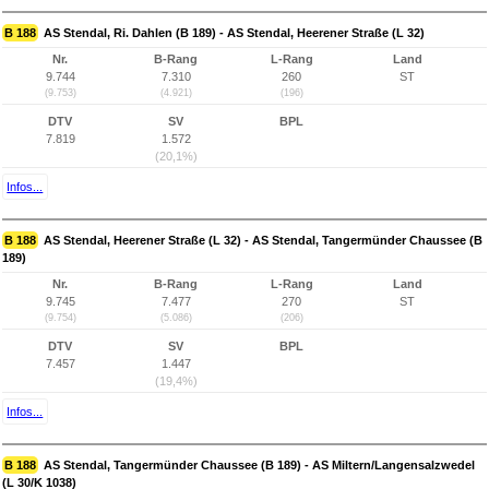
B 188
AS Stendal, Ri. Dahlen (B 189) - AS Stendal, Heerener Straße (L 32)
Nr.
B-Rang
L-Rang
Land
9.744
7.310
260
ST
(9.753)
(4.921)
(196)
DTV
SV
BPL
7.819
1.572
(20,1%)
Infos...
B 188
AS Stendal, Heerener Straße (L 32) - AS Stendal, Tangermünder Chaussee (B
189)
Nr.
B-Rang
L-Rang
Land
9.745
7.477
270
ST
(9.754)
(5.086)
(206)
DTV
SV
BPL
7.457
1.447
(19,4%)
Infos...
B 188
AS Stendal, Tangermünder Chaussee (B 189) - AS Miltern/Langensalzwedel
(L 30/K 1038)