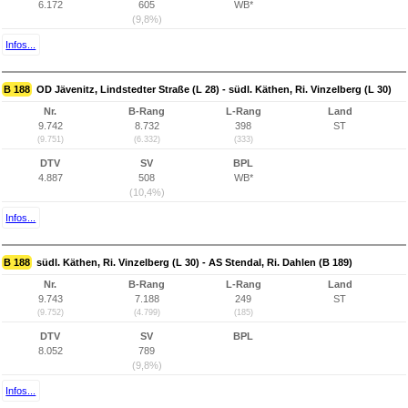
6.172
605
WB*
(9,8%)
Infos...
B 188
OD Jävenitz, Lindstedter Straße (L 28) - südl. Käthen, Ri. Vinzelberg (L 30)
Nr.
B-Rang
L-Rang
Land
9.742
8.732
398
ST
(9.751)
(6.332)
(333)
DTV
SV
BPL
4.887
508
WB*
(10,4%)
Infos...
B 188
südl. Käthen, Ri. Vinzelberg (L 30) - AS Stendal, Ri. Dahlen (B 189)
Nr.
B-Rang
L-Rang
Land
9.743
7.188
249
ST
(9.752)
(4.799)
(185)
DTV
SV
BPL
8.052
789
(9,8%)
Infos...