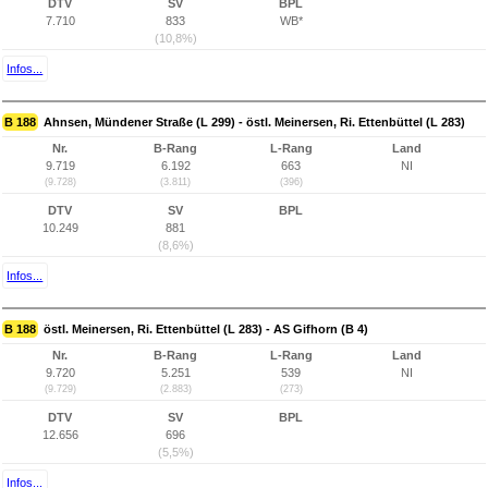
DTV
SV
BPL
7.710
833
WB*
(10,8%)
Infos...
B 188
Ahnsen, Mündener Straße (L 299) - östl. Meinersen, Ri. Ettenbüttel (L 283)
Nr.
B-Rang
L-Rang
Land
9.719
6.192
663
NI
(9.728)
(3.811)
(396)
DTV
SV
BPL
10.249
881
(8,6%)
Infos...
B 188
östl. Meinersen, Ri. Ettenbüttel (L 283) - AS Gifhorn (B 4)
Nr.
B-Rang
L-Rang
Land
9.720
5.251
539
NI
(9.729)
(2.883)
(273)
DTV
SV
BPL
12.656
696
(5,5%)
Infos...