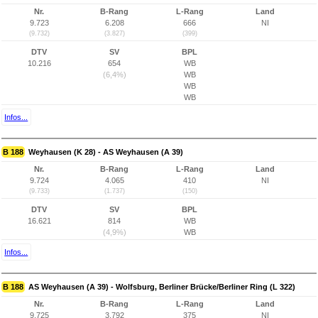
Nr.
B-Rang
L-Rang
Land
9.723
6.208
666
NI
(9.732)
(3.827)
(399)
DTV
SV
BPL
10.216
654
WB
(6,4%)
WB
WB
WB
Infos...
B 188
Weyhausen (K 28) - AS Weyhausen (A 39)
Nr.
B-Rang
L-Rang
Land
9.724
4.065
410
NI
(9.733)
(1.737)
(150)
DTV
SV
BPL
16.621
814
WB
(4,9%)
WB
Infos...
B 188
AS Weyhausen (A 39) - Wolfsburg, Berliner Brücke/Berliner Ring (L 322)
Nr.
B-Rang
L-Rang
Land
9.725
3.792
375
NI