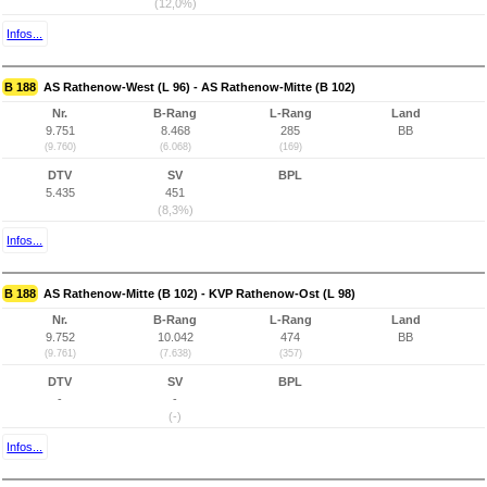
(12,0%)
Infos...
B 188
AS Rathenow-West (L 96) - AS Rathenow-Mitte (B 102)
Nr.
B-Rang
L-Rang
Land
9.751
8.468
285
BB
(9.760)
(6.068)
(169)
DTV
SV
BPL
5.435
451
(8,3%)
Infos...
B 188
AS Rathenow-Mitte (B 102) - KVP Rathenow-Ost (L 98)
Nr.
B-Rang
L-Rang
Land
9.752
10.042
474
BB
(9.761)
(7.638)
(357)
DTV
SV
BPL
-
-
(-)
Infos...