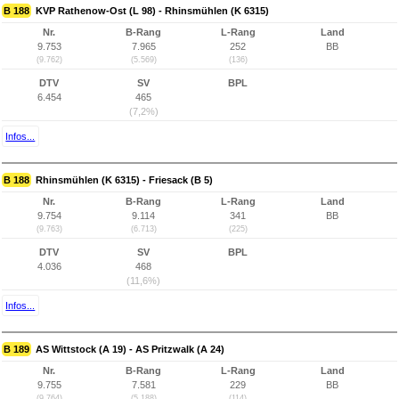
B 188
KVP Rathenow-Ost (L 98) - Rhinsmühlen (K 6315)
Nr.
B-Rang
L-Rang
Land
9.753
7.965
252
BB
(9.762)
(5.569)
(136)
DTV
SV
BPL
6.454
465
(7,2%)
Infos...
B 188
Rhinsmühlen (K 6315) - Friesack (B 5)
Nr.
B-Rang
L-Rang
Land
9.754
9.114
341
BB
(9.763)
(6.713)
(225)
DTV
SV
BPL
4.036
468
(11,6%)
Infos...
B 189
AS Wittstock (A 19) - AS Pritzwalk (A 24)
Nr.
B-Rang
L-Rang
Land
9.755
7.581
229
BB
(9.764)
(5.188)
(114)