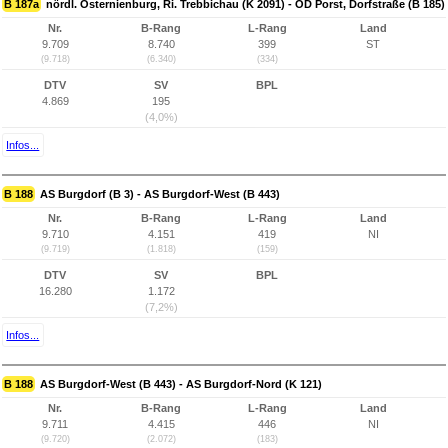
B 187a
nördl. Osternienburg, Ri. Trebbichau (K 2091) - OD Porst, Dorfstraße (B 185)
Nr.
B-Rang
L-Rang
Land
9.709
8.740
399
ST
(9.718)
(6.340)
(334)
DTV
SV
BPL
4.869
195
(4,0%)
Infos...
B 188
AS Burgdorf (B 3) - AS Burgdorf-West (B 443)
Nr.
B-Rang
L-Rang
Land
9.710
4.151
419
NI
(9.719)
(1.818)
(159)
DTV
SV
BPL
16.280
1.172
(7,2%)
Infos...
B 188
AS Burgdorf-West (B 443) - AS Burgdorf-Nord (K 121)
Nr.
B-Rang
L-Rang
Land
9.711
4.415
446
NI
(9.720)
(2.072)
(183)