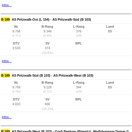
Infos...
B 189
AS Pritzwalk-Ost (L 154) - AS Pritzwalk-Süd (B 103)
Nr.
B-Rang
L-Rang
Land
9.758
9.346
376
BB
(9.767)
(6.944)
(260)
DTV
SV
BPL
3.533
374
(10,6%)
Infos...
B 189
AS Pritzwalk-Süd (B 103) - AS Pritzwalk-West (B 103)
Nr.
B-Rang
L-Rang
Land
9.759
9.128
344
BB
(9.768)
(6.727)
(228)
DTV
SV
BPL
4.010
606
(15,1%)
Infos...
B 189
AS Pritzwalk-West (B 103) - Groß Pankow (Prignitz), Wolfshagener Damm (L