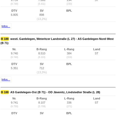
9.739
7.806
294
ST
(9.748)
(5.411)
(230)
DTV
SV
BPL
6.805
898
(13,2%)
Infos...
B 188
westl. Gardelegen, Weteritzer Landstraße (L 27) - AS Gardelegen-Nord-West
(B 71)
Nr.
B-Rang
L-Rang
Land
9.740
8.510
384
ST
(9.749)
(6.110)
(319)
DTV
SV
BPL
5.351
712
(13,3%)
Infos...
B 188
AS Gardelegen-Ost (B 71) - OD Jävenitz, Lindstedter Straße (L 28)
Nr.
B-Rang
L-Rang
Land
9.741
8.107
336
ST
(9.750)
(5.709)
(271)
DTV
SV
BPL