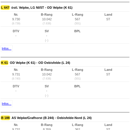
L 647
östl. Velpke, LG NI/ST - OD Velpke (K 61)
Nr.
B-Rang
L-Rang
Land
9.730
10.042
567
ST
(9.739)
(7.638)
(501)
DTV
SV
BPL
-
-
(-)
Infos...
K 61
OD Velpke (K 61) - OD Oebisfelde (L 24)
Nr.
B-Rang
L-Rang
Land
9.731
10.042
567
ST
(9.740)
(7.638)
(501)
DTV
SV
BPL
-
-
(-)
Infos...
B 188
AS Velpke/Grafhorst (B 244) - Oebisfelde-Nord (L 24)
Nr.
B-Rang
L-Rang
Land
9.732
8.359
362
ST