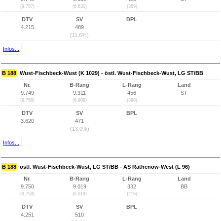
(9.757)
(6.630)
(359)
DTV
SV
BPL
4.215
489
(11,6%)
Infos...
B 188
Wust-Fischbeck-Wust (K 1029) - östl. Wust-Fischbeck-Wust, LG ST/BB
Nr.
B-Rang
L-Rang
Land
9.749
9.311
456
ST
(9.758)
(6.909)
(390)
DTV
SV
BPL
3.620
471
(13,0%)
Infos...
B 188
östl. Wust-Fischbeck-Wust, LG ST/BB - AS Rathenow-West (L 96)
Nr.
B-Rang
L-Rang
Land
9.750
9.019
332
BB
(9.759)
(6.618)
(216)
DTV
SV
BPL
4.251
510