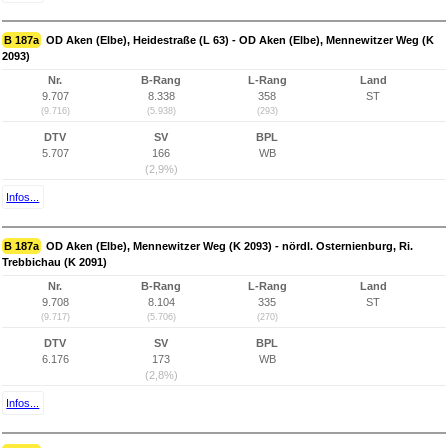
B 187a
OD Aken (Elbe), Heidestraße (L 63) - OD Aken (Elbe), Mennewitzer Weg (K
2093)
Nr.
B-Rang
L-Rang
Land
9.707
8.338
358
ST
(9.716)
(5.938)
(293)
DTV
SV
BPL
5.707
166
WB
(2,9%)
Infos...
B 187a
OD Aken (Elbe), Mennewitzer Weg (K 2093) - nördl. Osternienburg, Ri.
Trebbichau (K 2091)
Nr.
B-Rang
L-Rang
Land
9.708
8.104
335
ST
(9.717)
(5.706)
(270)
DTV
SV
BPL
6.176
173
WB
(2,8%)
Infos...