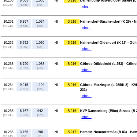
10.230
8.865
1.063
NI
B 216
Dahlenburg-Tostergloper Straße (L
(10.239)
(6.465)
(794)
Infos...
10.231
8.937
1.074
NI
B 216
Nahrendorf-Süschendorf (K 25) - N
(10.240)
(6.536)
(805)
Infos...
10.232
8.792
1.050
NI
B 216
Nahrendorf-Oldendorf (K 13) - Göh
(10.241)
(6.392)
(781)
Infos...
10.233
8.720
1.038
NI
B 216
Göhrde-Dübbekold (L 253) - Göhrde
(10.242)
(6.320)
(769)
Infos...
10.234
9.215
1.104
NI
B 216
Göhrde-Metzingen (L 255/K 8) - KV
(10.243)
(6.813)
(835)
231)
Infos...
10.235
8.167
942
NI
B 216
KVP Dannenberg (Elbe)-Streetz (B 2
(10.244)
(5.768)
(673)
Infos...
10.236
3.165
298
NI
B 217
Hameln-Neuetorstraße (B 83) - Ham
(10.245)
(950)
(61)