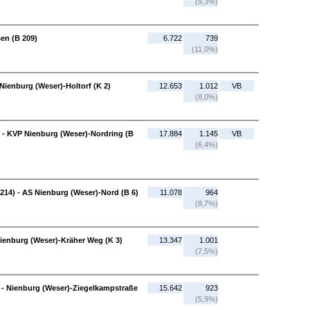
(9,3%)
en (B 209)
6.722
739
(11,0%)
Nienburg (Weser)-Holtorf (K 2)
12.653
1.012
VB
(8,0%)
) - KVP Nienburg (Weser)-Nordring (B
17.884
1.145
VB
(6,4%)
214) - AS Nienburg (Weser)-Nord (B 6)
11.078
964
(8,7%)
Nienburg (Weser)-Kräher Weg (K 3)
13.347
1.001
(7,5%)
 - Nienburg (Weser)-Ziegelkampstraße
15.642
923
(5,9%)