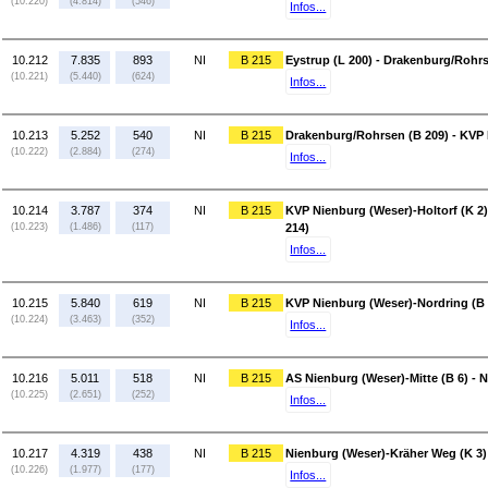
(10.220)
(4.814)
(546)
Infos...
10.212
7.835
893
NI
B 215
Eystrup (L 200) - Drakenburg/Rohrs
(10.221)
(5.440)
(624)
Infos...
10.213
5.252
540
NI
B 215
Drakenburg/Rohrsen (B 209) - KVP 
(10.222)
(2.884)
(274)
Infos...
10.214
3.787
374
NI
B 215
KVP Nienburg (Weser)-Holtorf (K 2
(10.223)
(1.486)
(117)
214)
Infos...
10.215
5.840
619
NI
B 215
KVP Nienburg (Weser)-Nordring (B 
(10.224)
(3.463)
(352)
Infos...
10.216
5.011
518
NI
B 215
AS Nienburg (Weser)-Mitte (B 6) - 
(10.225)
(2.651)
(252)
Infos...
10.217
4.319
438
NI
B 215
Nienburg (Weser)-Kräher Weg (K 3)
(10.226)
(1.977)
(177)
Infos...