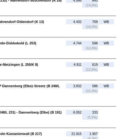
 232) - Nahrendorf-Süschendorf (K 25)
4.595
643
(14,0%)
ahrendorf-Oldendorf (K 13)
4.432
709
WB
(16,0%)
rde-Dübbekold (L 253)
4.744
598
WB
(12,6%)
-Metzingen (L 255/K 8)
4.911
619
WB
(12,6%)
P Dannenberg (Elbe)-Streetz (B 248/L
3.832
586
WB
(15,3%)
48/L 231) - Dannenberg (Elbe) (B 191)
6.052
333
(5,5%)
eln-Kastanienwall (B 217)
21.915
1.907
(8,7%)