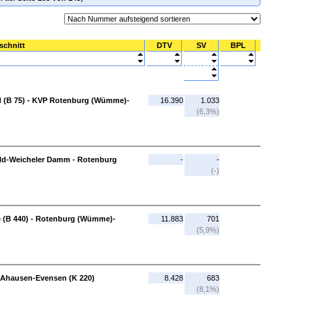
schnitt
DTV
SV
BPL
 (B 75) - KVP Rotenburg (Wümme)-
16.390
1.033
(6,3%)
d-Weicheler Damm - Rotenburg
-
-
(-)
(B 440) - Rotenburg (Wümme)-
11.883
701
(5,9%)
hausen-Evensen (K 220)
8.428
683
(8,1%)