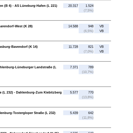
 (B 4) - AS Lüneburg-Hafen (L 221)
20.317
1.524
(7,5%)
arendorf-West (K 28)
14.588
948
VB
(6,5%)
VB
asburg-Bavendorf (K 14)
11.728
821
VB
(7,0%)
VB
hlenburg-Lüneburger Landstraße (L
7.371
789
(10,7%)
 (L 232) - Dahlenburg-Zum Kiebitzberg
5.577
770
(13,8%)
enburg-Tostergloper Straße (L 232)
5.439
642
(11,8%)