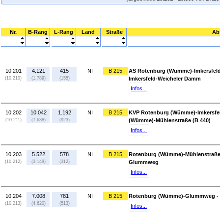
Nr.
B-Rang
L-Rang
Land
Straße
Ab
10.201
4.121
415
NI
B 215
AS Rotenburg (Wümme)-Imkersfeld
(10.210)
(1.789)
(155)
Imkersfeld-Weicheler Damm
Infos...
10.202
10.042
1.192
NI
B 215
KVP Rotenburg (Wümme)-Imkersfel
(10.211)
(7.638)
(923)
(Wümme)-Mühlenstraße (B 440)
Infos...
10.203
5.522
578
NI
B 215
Rotenburg (Wümme)-Mühlenstraße 
(10.212)
(3.149)
(312)
Glummweg
Infos...
10.204
7.008
781
NI
B 215
Rotenburg (Wümme)-Glummweg - A
(10.213)
(4.620)
(513)
Infos...