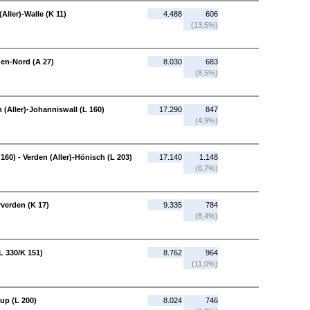
Aller)-Walle (K 11)
4.488
606
(13,5%)
rden-Nord (A 27)
8.030
683
(8,5%)
 (Aller)-Johanniswall (L 160)
17.290
847
(4,9%)
160) - Verden (Aller)-Hönisch (L 203)
17.140
1.148
(6,7%)
rverden (K 17)
9.335
784
(8,4%)
L 330/K 151)
8.762
964
(11,0%)
rup (L 200)
8.024
746