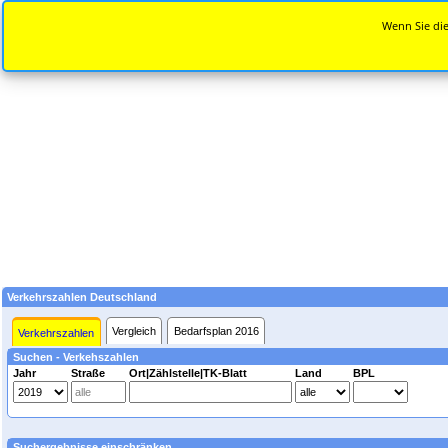
Wenn Sie die
Verkehrszahlen Deutschland
Vergleich
Bedarfsplan 2016
Verkehrszahlen
Suchen - Verkehszahlen
Jahr
Straße
Ort|Zählstelle|TK-Blatt
Land
BPL
Suchergebnisse einschränken