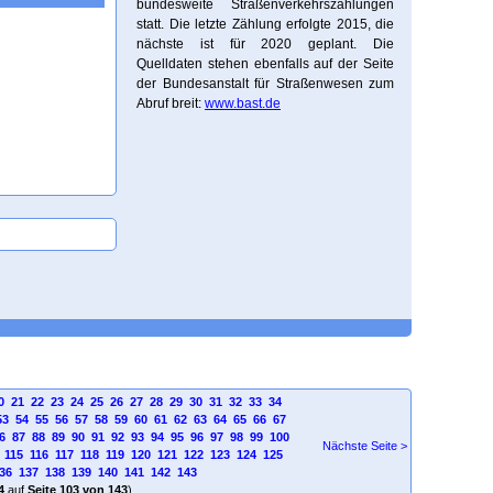
bundesweite Straßenverkehrszählungen
statt. Die letzte Zählung erfolgte 2015, die
nächste ist für 2020 geplant. Die
Quelldaten stehen ebenfalls auf der Seite
der Bundesanstalt für Straßenwesen zum
Abruf breit:
www.bast.de
0
21
22
23
24
25
26
27
28
29
30
31
32
33
34
53
54
55
56
57
58
59
60
61
62
63
64
65
66
67
6
87
88
89
90
91
92
93
94
95
96
97
98
99
100
Nächste Seite >
115
116
117
118
119
120
121
122
123
124
125
36
137
138
139
140
141
142
143
4
auf
Seite 103 von 143
)