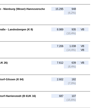
e - Nienburg (Weser)-Hannoversche
15.295
948
(6,2%)
raße - Landesbergen (K 8)
8.989
935
VB
(10,4%)
7.206
1.038
VB
(14,4%)
VB
1/K 26)
7.612
639
VB
(8,4%)
torf-Glissen (K 64)
2.602
182
(7,0%)
torf-Harrienstedt (B 61/K 16)
687
107
(15,6%)