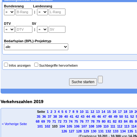
Bundesrang Landesrang
|
DTV SV
|
Bedarfsplan (BPL)-Projekttyp
Infos anzeigen
Suchbegriffe hervorheben
Verkehrszahlen 2019
Seite
1
2
3
4
5
6
7
8
9
10
11
12
13
14
15
16
17
18
19
2
35
36
37
38
39
40
41
42
43
44
45
46
47
48
49
50
51
52
68
69
70
71
72
73
74
75
76
77
78
79
80
81
82
83
84
85
8
< Vorherige Seite
101
102
103
104
105
106
107
108
109
110
111
112
113
114
126
127
128
129
130
131
132
133
134
135
1
(Ergebnisse
10.201
-
10.300
von
14.28