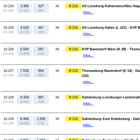
10.224
3.385
327
NI
B 216
AS Lüneburg-Kaltenmoor/Neu Hagen
(10.233)
(1.121)
(80)
Infos...
10.225
4.625
467
NI
B 216
AS Lüneburg-Hafen (L 221) - KVP B
(10.234)
(2.273)
(203)
Infos...
10.226
5.583
587
NI
B 216
KVP Barendorf-West (K 28) - Thom
(10.235)
(3.209)
(321)
Infos...
10.227
7.520
854
NI
B 216
Thomasburg-Bavendorf (K 14) - Da
(10.236)
(5.129)
(585)
232)
Infos...
10.228
8.400
987
NI
B 216
Dahlenburg-Lüneburger Landstraße
(10.237)
(6.000)
(718)
Infos...
10.229
8.466
1.000
NI
B 216
Dahlenburg-Zum Kiebitzberg - Dahl
(10.238)
(6.066)
(731)
Infos...