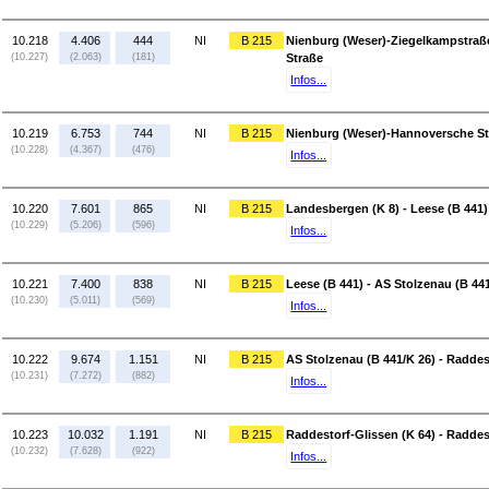
10.218
4.406
444
NI
B 215
Nienburg (Weser)-Ziegelkampstraß
(10.227)
(2.063)
(181)
Straße
Infos...
10.219
6.753
744
NI
B 215
Nienburg (Weser)-Hannoversche St
(10.228)
(4.367)
(476)
Infos...
10.220
7.601
865
NI
B 215
Landesbergen (K 8) - Leese (B 441)
(10.229)
(5.206)
(596)
Infos...
10.221
7.400
838
NI
B 215
Leese (B 441) - AS Stolzenau (B 44
(10.230)
(5.011)
(569)
Infos...
10.222
9.674
1.151
NI
B 215
AS Stolzenau (B 441/K 26) - Raddes
(10.231)
(7.272)
(882)
Infos...
10.223
10.032
1.191
NI
B 215
Raddestorf-Glissen (K 64) - Raddes
(10.232)
(7.628)
(922)
Infos...