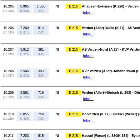
10.205
8.905
1.068
NI
B 215
Ahausen-Evensen (K 220) - Verden (
(10.214)
(6.504)
(799)
Infos...
10.206
7.200
814
NI
B 215
Verden (Aller)-Walle (K 11) - AS Ve
(10.215)
(4.811)
(545)
Infos...
10.207
3.912
391
NI
B 215
AS Verden-Nord (A 27) - KVP Verden
(10.216)
(1.597)
(134)
Infos...
10.208
3.946
393
NI
B 215
KVP Verden (Aller)-Johanniswall (L 
(10.217)
(1.628)
(136)
Infos...
10.209
6.591
716
NI
B 215
Verden (Aller)-Hönisch (L 203) - Dö
(10.218)
(4.206)
(448)
Infos...
10.210
6.855
758
NI
B 215
Dörverden (K 17) - Hassel (Weser) (
(10.219)
(4.468)
(490)
Infos...
10.211
7.203
815
NI
B 215
Hassel (Weser) (L 330/K 151) - Eyst