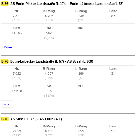
B 76
AS Eutin-Plöner Landstraße (L 174) - Eutin-Lübecker Landstraße (L 57)
Nr.
B-Rang
L-Rang
Land
7.821
5.796
239
SH
(7.823)
(3.419)
(138)
DTV
SV
BPL
11.185
582
(5,2%)
Infos...
B 76
Eutin-Lübecker Landstraße (L 57) - AS Süsel (L 309)
Nr.
B-Rang
L-Rang
Land
7.822
4.337
168
SH
(7.824)
(1.995)
(67)
DTV
SV
BPL
15.576
716
(4,6%)
Infos...
B 76
AS Süsel (L 309) - AS Eutin (A 1)
Nr.
B-Rang
L-Rang
Land
7.823
6.153
259
SH
(7.825)
(3.772)
(158)