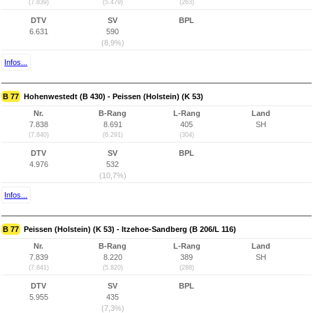
(7.839)
(5.479)
(263)
DTV
SV
BPL
6.631
590
(8,9%)
Infos...
B 77
Hohenwestedt (B 430) - Peissen (Holstein) (K 53)
Nr.
B-Rang
L-Rang
Land
7.838
8.691
405
SH
(7.840)
(6.291)
(304)
DTV
SV
BPL
4.976
532
(10,7%)
Infos...
B 77
Peissen (Holstein) (K 53) - Itzehoe-Sandberg (B 206/L 116)
Nr.
B-Rang
L-Rang
Land
7.839
8.220
389
SH
(7.841)
(5.820)
(288)
DTV
SV
BPL
5.955
435
(7,3%)