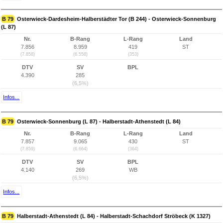
B 79
Osterwieck-Dardesheim-Halberstädter Tor (B 244) - Osterwieck-Sonnenburg
(L 87)
Nr.
B-Rang
L-Rang
Land
7.856
8.959
419
ST
(7.858)
(6.558)
(353)
DTV
SV
BPL
4.390
285
(6,5%)
Infos...
B 79
Osterwieck-Sonnenburg (L 87) - Halberstadt-Athenstedt (L 84)
Nr.
B-Rang
L-Rang
Land
7.857
9.065
430
ST
(7.859)
(6.664)
(364)
DTV
SV
BPL
4.140
269
WB
(6,5%)
Infos...
B 79
Halberstadt-Athenstedt (L 84) - Halberstadt-Schachdorf Ströbeck (K 1327)