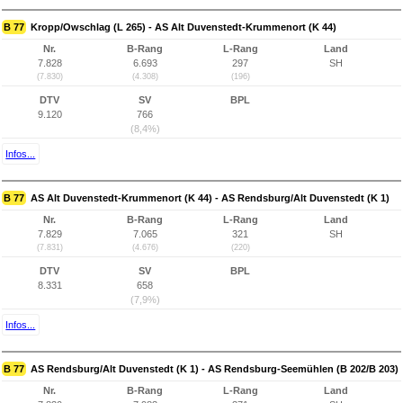
B 77
Kropp/Owschlag (L 265) - AS Alt Duvenstedt-Krummenort (K 44)
Nr.
B-Rang
L-Rang
Land
7.828
6.693
297
SH
(7.830)
(4.308)
(196)
DTV
SV
BPL
9.120
766
(8,4%)
Infos...
B 77
AS Alt Duvenstedt-Krummenort (K 44) - AS Rendsburg/Alt Duvenstedt (K 1)
Nr.
B-Rang
L-Rang
Land
7.829
7.065
321
SH
(7.831)
(4.676)
(220)
DTV
SV
BPL
8.331
658
(7,9%)
Infos...
B 77
AS Rendsburg/Alt Duvenstedt (K 1) - AS Rendsburg-Seemühlen (B 202/B 203)
Nr.
B-Rang
L-Rang
Land