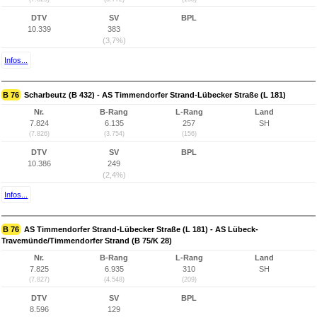
DTV
SV
BPL
10.339
383
(3,7%)
Infos...
B 76
Scharbeutz (B 432) - AS Timmendorfer Strand-Lübecker Straße (L 181)
Nr.
B-Rang
L-Rang
Land
7.824
6.135
257
SH
(7.826)
(3.754)
(156)
DTV
SV
BPL
10.386
249
(2,4%)
Infos...
B 76
AS Timmendorfer Strand-Lübecker Straße (L 181) - AS Lübeck-
Travemünde/Timmendorfer Strand (B 75/K 28)
Nr.
B-Rang
L-Rang
Land
7.825
6.935
310
SH
(7.827)
(4.548)
(209)
DTV
SV
BPL
8.596
129