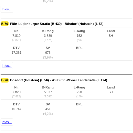
(5,2%)
Infos...
B 76
Plön-Lütjenburger Straße (B 430) - Bösdorf (Holstein) (L 56)
Nr.
B-Rang
L-Rang
Land
7.819
3.889
152
SH
(7.821)
(1.575)
(53)
DTV
SV
BPL
17.381
678
(3,9%)
Infos...
B 76
Bösdorf (Holstein) (L 56) - AS Eutin-Plöner Landstraße (L 174)
Nr.
B-Rang
L-Rang
Land
7.820
5.977
250
SH
(7.822)
(3.596)
(149)
DTV
SV
BPL
10.747
451
(4,2%)
Infos...