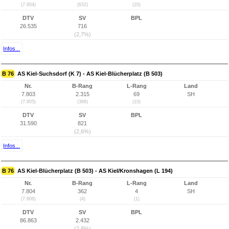
(7.804)
(632)
(20)
DTV
SV
BPL
26.535
716
(2,7%)
Infos...
B 76
AS Kiel-Suchsdorf (K 7) - AS Kiel-Blücherplatz (B 503)
Nr.
B-Rang
L-Rang
Land
7.803
2.315
69
SH
(7.805)
(386)
(10)
DTV
SV
BPL
31.590
821
(2,6%)
Infos...
B 76
AS Kiel-Blücherplatz (B 503) - AS Kiel/Kronshagen (L 194)
Nr.
B-Rang
L-Rang
Land
7.804
362
4
SH
(7.806)
(4)
(1)
DTV
SV
BPL
86.863
2.432
(2,8%)