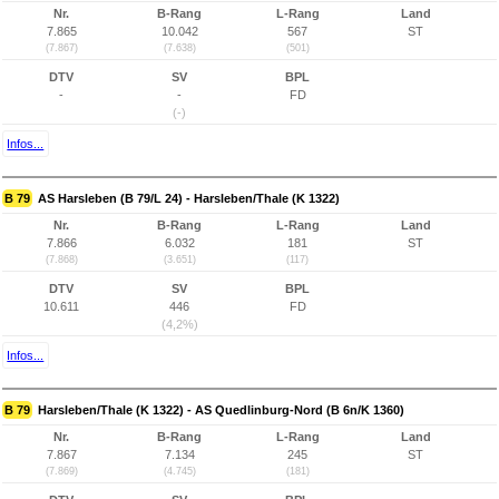
Nr.
B-Rang
L-Rang
Land
7.865
10.042
567
ST
(7.867)
(7.638)
(501)
DTV
SV
BPL
-
-
FD
(-)
Infos...
B 79
AS Harsleben (B 79/L 24) - Harsleben/Thale (K 1322)
Nr.
B-Rang
L-Rang
Land
7.866
6.032
181
ST
(7.868)
(3.651)
(117)
DTV
SV
BPL
10.611
446
FD
(4,2%)
Infos...
B 79
Harsleben/Thale (K 1322) - AS Quedlinburg-Nord (B 6n/K 1360)
Nr.
B-Rang
L-Rang
Land
7.867
7.134
245
ST
(7.869)
(4.745)
(181)