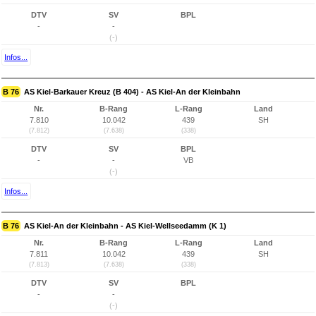
DTV
SV
BPL
-
-
(-)
Infos...
B 76
AS Kiel-Barkauer Kreuz (B 404) - AS Kiel-An der Kleinbahn
Nr.
B-Rang
L-Rang
Land
7.810
10.042
439
SH
(7.812)
(7.638)
(338)
DTV
SV
BPL
-
-
VB
(-)
Infos...
B 76
AS Kiel-An der Kleinbahn - AS Kiel-Wellseedamm (K 1)
Nr.
B-Rang
L-Rang
Land
7.811
10.042
439
SH
(7.813)
(7.638)
(338)
DTV
SV
BPL
-
-
(-)