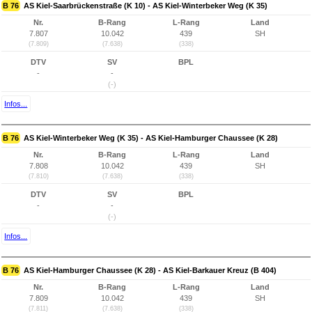
B 76
AS Kiel-Saarbrückenstraße (K 10) - AS Kiel-Winterbeker Weg (K 35)
Nr.
B-Rang
L-Rang
Land
7.807
10.042
439
SH
(7.809)
(7.638)
(338)
DTV
SV
BPL
-
-
(-)
Infos...
B 76
AS Kiel-Winterbeker Weg (K 35) - AS Kiel-Hamburger Chaussee (K 28)
Nr.
B-Rang
L-Rang
Land
7.808
10.042
439
SH
(7.810)
(7.638)
(338)
DTV
SV
BPL
-
-
(-)
Infos...
B 76
AS Kiel-Hamburger Chaussee (K 28) - AS Kiel-Barkauer Kreuz (B 404)
Nr.
B-Rang
L-Rang
Land
7.809
10.042
439
SH
(7.811)
(7.638)
(338)