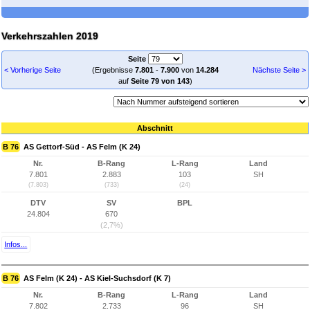
Verkehrszahlen 2019
Seite
< Vorherige Seite
(Ergebnisse
7.801
-
7.900
von
14.284
Nächste Seite >
auf
Seite 79 von 143
)
Abschnitt
B 76
AS Gettorf-Süd - AS Felm (K 24)
Nr.
B-Rang
L-Rang
Land
7.801
2.883
103
SH
(7.803)
(733)
(24)
DTV
SV
BPL
24.804
670
(2,7%)
Infos...
B 76
AS Felm (K 24) - AS Kiel-Suchsdorf (K 7)
Nr.
B-Rang
L-Rang
Land
7.802
2.733
96
SH