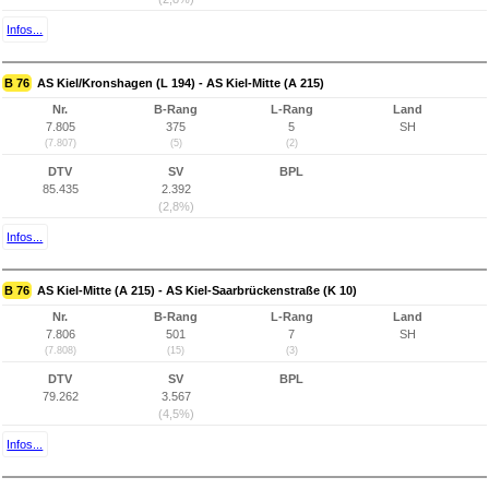
Infos...
B 76
AS Kiel/Kronshagen (L 194) - AS Kiel-Mitte (A 215)
Nr.
B-Rang
L-Rang
Land
7.805
375
5
SH
(7.807)
(5)
(2)
DTV
SV
BPL
85.435
2.392
(2,8%)
Infos...
B 76
AS Kiel-Mitte (A 215) - AS Kiel-Saarbrückenstraße (K 10)
Nr.
B-Rang
L-Rang
Land
7.806
501
7
SH
(7.808)
(15)
(3)
DTV
SV
BPL
79.262
3.567
(4,5%)
Infos...