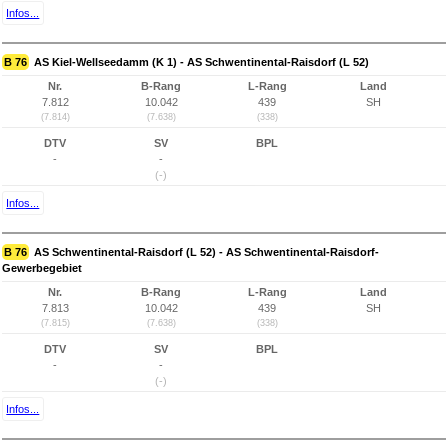
Infos...
B 76
AS Kiel-Wellseedamm (K 1) - AS Schwentinental-Raisdorf (L 52)
Nr.
B-Rang
L-Rang
Land
7.812
10.042
439
SH
(7.814)
(7.638)
(338)
DTV
SV
BPL
-
-
(-)
Infos...
B 76
AS Schwentinental-Raisdorf (L 52) - AS Schwentinental-Raisdorf-
Gewerbegebiet
Nr.
B-Rang
L-Rang
Land
7.813
10.042
439
SH
(7.815)
(7.638)
(338)
DTV
SV
BPL
-
-
(-)
Infos...