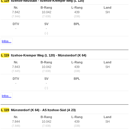
L 119
Itzehoe-Neustadt - Itzehoe-Kremper Weg (L 120)
Nr.
B-Rang
L-Rang
Land
7.842
10.042
439
SH
(7.844)
(7.638)
(338)
DTV
SV
BPL
-
-
(-)
Infos...
L 119
Itzehoe-Kremper Weg (L 120) - Münsterdorf (K 64)
Nr.
B-Rang
L-Rang
Land
7.843
10.042
439
SH
(7.845)
(7.638)
(338)
DTV
SV
BPL
-
-
(-)
Infos...
L 119
Münsterdorf (K 64) - AS Itzehoe-Süd (A 23)
Nr.
B-Rang
L-Rang
Land
7.844
10.042
439
SH
(7.846)
(7.638)
(338)