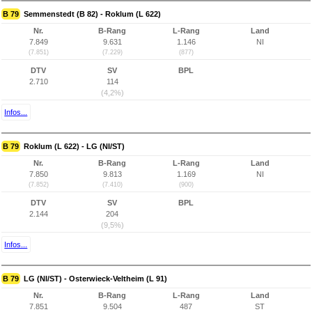
B 79
Semmenstedt (B 82) - Roklum (L 622)
Nr.
B-Rang
L-Rang
Land
7.849
9.631
1.146
NI
(7.851)
(7.229)
(877)
DTV
SV
BPL
2.710
114
(4,2%)
Infos...
B 79
Roklum (L 622) - LG (NI/ST)
Nr.
B-Rang
L-Rang
Land
7.850
9.813
1.169
NI
(7.852)
(7.410)
(900)
DTV
SV
BPL
2.144
204
(9,5%)
Infos...
B 79
LG (NI/ST) - Osterwieck-Veltheim (L 91)
Nr.
B-Rang
L-Rang
Land
7.851
9.504
487
ST