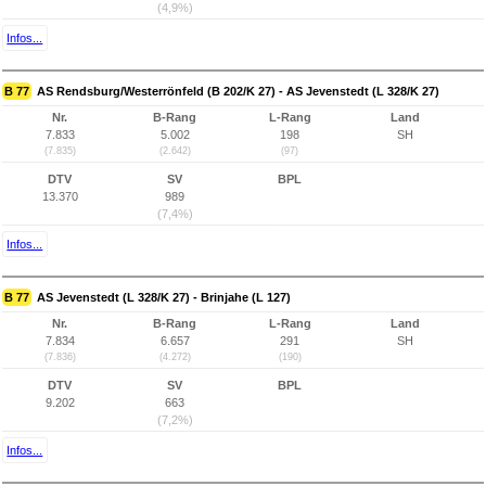
(4,9%)
Infos...
B 77
AS Rendsburg/Westerrönfeld (B 202/K 27) - AS Jevenstedt (L 328/K 27)
Nr.
B-Rang
L-Rang
Land
7.833
5.002
198
SH
(7.835)
(2.642)
(97)
DTV
SV
BPL
13.370
989
(7,4%)
Infos...
B 77
AS Jevenstedt (L 328/K 27) - Brinjahe (L 127)
Nr.
B-Rang
L-Rang
Land
7.834
6.657
291
SH
(7.836)
(4.272)
(190)
DTV
SV
BPL
9.202
663
(7,2%)
Infos...