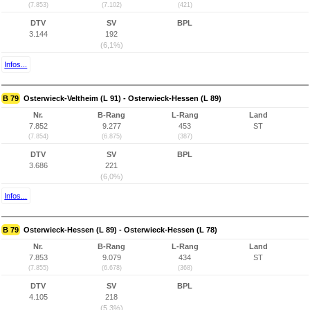
(7.853)
(7.102)
(421)
DTV
SV
BPL
3.144
192
(6,1%)
Infos...
B 79
Osterwieck-Veltheim (L 91) - Osterwieck-Hessen (L 89)
Nr.
B-Rang
L-Rang
Land
7.852
9.277
453
ST
(7.854)
(6.875)
(387)
DTV
SV
BPL
3.686
221
(6,0%)
Infos...
B 79
Osterwieck-Hessen (L 89) - Osterwieck-Hessen (L 78)
Nr.
B-Rang
L-Rang
Land
7.853
9.079
434
ST
(7.855)
(6.678)
(368)
DTV
SV
BPL
4.105
218
(5,3%)