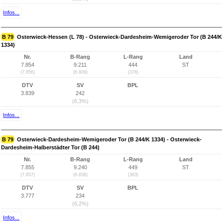
Infos...
B 79
Osterwieck-Hessen (L 78) - Osterwieck-Dardesheim-Wemigeroder Tor (B 244/K
1334)
Nr.
B-Rang
L-Rang
Land
7.854
9.211
444
ST
(7.856)
(6.809)
(378)
DTV
SV
BPL
3.839
242
(6,3%)
Infos...
B 79
Osterwieck-Dardesheim-Wemigeroder Tor (B 244/K 1334) - Osterwieck-
Dardesheim-Halberstädter Tor (B 244)
Nr.
B-Rang
L-Rang
Land
7.855
9.240
449
ST
(7.857)
(6.838)
(383)
DTV
SV
BPL
3.777
234
(6,2%)
Infos...