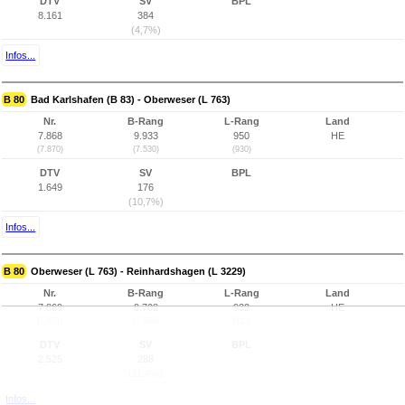
DTV
SV
BPL
8.161
384
(4,7%)
Infos...
B 80
Bad Karlshafen (B 83) - Oberweser (L 763)
Nr.
B-Rang
L-Rang
Land
7.868
9.933
950
HE
(7.870)
(7.530)
(930)
DTV
SV
BPL
1.649
176
(10,7%)
Infos...
B 80
Oberweser (L 763) - Reinhardshagen (L 3229)
Nr.
B-Rang
L-Rang
Land
7.869
9.708
932
HE
(7.871)
(7.306)
(913)
DTV
SV
BPL
2.525
288
(11,4%)
Infos...