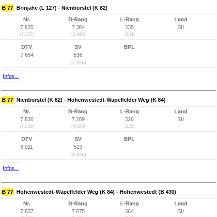
B 77
Brinjahe (L 127) - Nienborstel (K 82)
Nr.
B-Rang
L-Rang
Land
7.835
7.384
335
SH
(7.837)
(4.995)
(234)
DTV
SV
BPL
7.654
536
(7,0%)
Infos...
B 77
Nienborstel (K 82) - Hohenwestedt-Wapelfelder Weg (K 84)
Nr.
B-Rang
L-Rang
Land
7.836
7.209
326
SH
(7.838)
(4.820)
(225)
DTV
SV
BPL
8.011
529
(6,6%)
Infos...
B 77
Hohenwestedt-Wapelfelder Weg (K 84) - Hohenwestedt (B 430)
Nr.
B-Rang
L-Rang
Land
7.837
7.875
364
SH