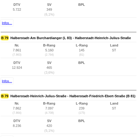
DTV
SV
BPL
5.722
349
(6,1%)
Infos...
B 79
Halberstadt-Am Burchardianger (L 83) - Halberstadt-Heinrich-Julius-Straße
Nr.
B-Rang
L-Rang
Land
7.861
5.160
145
ST
(7.863)
(2.794)
(81)
DTV
SV
BPL
12.924
465
(3,6%)
Infos...
B 79
Halberstadt-Heinrich-Julius-Straße - Halberstadt-Friedrich-Ebert-Straße (B 81)
Nr.
B-Rang
L-Rang
Land
7.862
7.097
239
ST
(7.864)
(4.708)
(175)
DTV
SV
BPL
8.236
420
(5,1%)