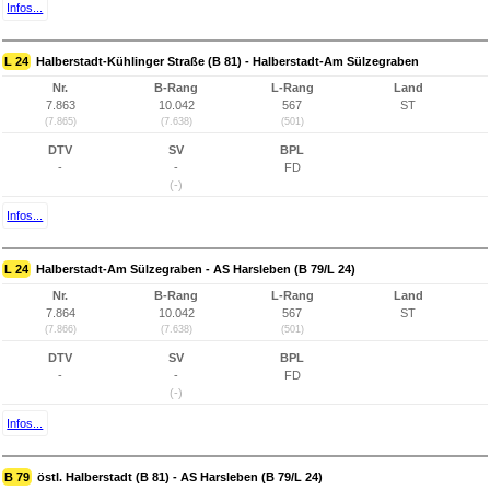
Infos...
L 24
Halberstadt-Kühlinger Straße (B 81) - Halberstadt-Am Sülzegraben
Nr.
B-Rang
L-Rang
Land
7.863
10.042
567
ST
(7.865)
(7.638)
(501)
DTV
SV
BPL
-
-
FD
(-)
Infos...
L 24
Halberstadt-Am Sülzegraben - AS Harsleben (B 79/L 24)
Nr.
B-Rang
L-Rang
Land
7.864
10.042
567
ST
(7.866)
(7.638)
(501)
DTV
SV
BPL
-
-
FD
(-)
Infos...
B 79
östl. Halberstadt (B 81) - AS Harsleben (B 79/L 24)