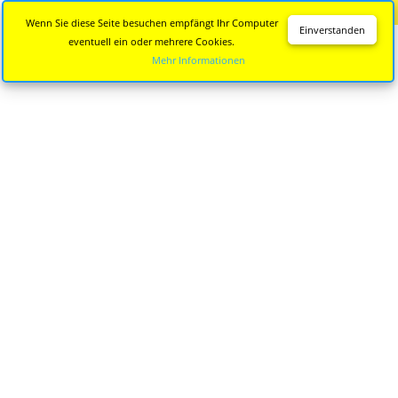
Diese Seite wird nicht mehr aktualisiert.
Zur neuen Seite
Wenn Sie diese Seite besuchen empfängt Ihr Computer
Einverstanden
eventuell ein oder mehrere Cookies.
Mehr Informationen