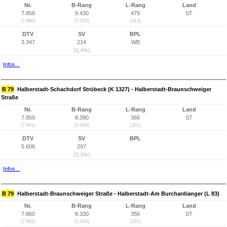
Nr.
B-Rang
L-Rang
Land
7.858
9.430
479
ST
(7.860)
(7.028)
(413)
DTV
SV
BPL
3.347
214
WB
(6,4%)
Infos...
B 79
Halberstadt-Schachdorf Ströbeck (K 1327) - Halberstadt-Braunschweiger
Straße
Nr.
B-Rang
L-Rang
Land
7.859
8.390
366
ST
(7.861)
(5.990)
(301)
DTV
SV
BPL
5.606
297
(5,3%)
Infos...
B 79
Halberstadt-Braunschweiger Straße - Halberstadt-Am Burchardianger (L 83)
Nr.
B-Rang
L-Rang
Land
7.860
8.330
356
ST
(7.862)
(5.930)
(291)