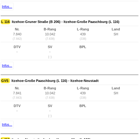
Infos...
L 116
Itzehoe-Gruner Straße (B 206) - Itzehoe-Große Paaschburg (L 116)
Nr.
B-Rang
L-Rang
Land
7.840
10.042
439
SH
(7.842)
(7.638)
(338)
DTV
SV
BPL
-
-
(-)
Infos...
GVS
Itzehoe-Große Paaschburg (L 116) - Itzehoe-Neustadt
Nr.
B-Rang
L-Rang
Land
7.841
10.042
439
SH
(7.843)
(7.638)
(338)
DTV
SV
BPL
-
-
(-)
Infos...