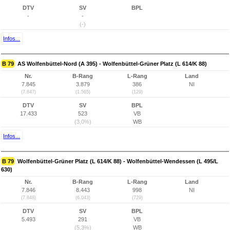
DTV
SV
BPL
-
-
(-)
Infos...
B 79
AS Wolfenbüttel-Nord (A 395) - Wolfenbüttel-Grüner Platz (L 614/K 88)
Nr.
B-Rang
L-Rang
Land
7.845
3.879
386
NI
(7.847)
(1.565)
(129)
DTV
SV
BPL
17.433
523
VB
(3,0%)
WB
Infos...
B 79
Wolfenbüttel-Grüner Platz (L 614/K 88) - Wolfenbüttel-Wendessen (L 495/L
630)
Nr.
B-Rang
L-Rang
Land
7.846
8.443
998
NI
(7.848)
(6.043)
(729)
DTV
SV
BPL
5.493
291
VB
(5,3%)
WB