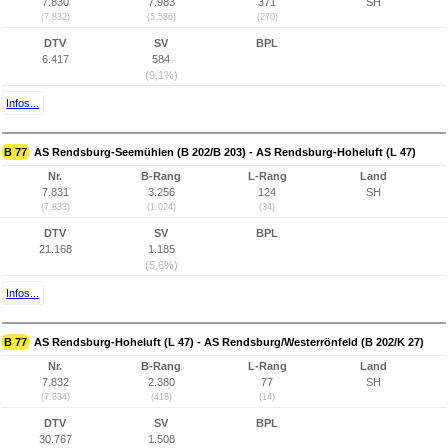
7.830
7.983
371
SH
(7.832)
(5.586)
(270)
DTV
SV
BPL
6.417
584
(9,1%)
Infos...
B 77
AS Rendsburg-Seemühlen (B 202/B 203) - AS Rendsburg-Hoheluft (L 47)
Nr.
B-Rang
L-Rang
Land
7.831
3.256
124
SH
(7.833)
(1.024)
(34)
DTV
SV
BPL
21.168
1.185
(5,6%)
Infos...
B 77
AS Rendsburg-Hoheluft (L 47) - AS Rendsburg/Westerrönfeld (B 202/K 27)
Nr.
B-Rang
L-Rang
Land
7.832
2.380
77
SH
(7.834)
(418)
(14)
DTV
SV
BPL
30.767
1.508