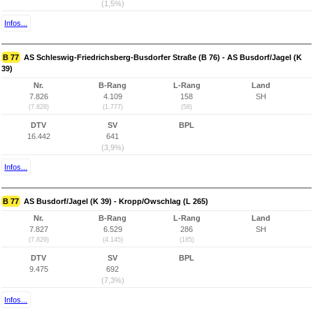
(1,5%)
Infos...
B 77
AS Schleswig-Friedrichsberg-Busdorfer Straße (B 76) - AS Busdorf/Jagel (K
39)
Nr.
B-Rang
L-Rang
Land
7.826
4.109
158
SH
(7.828)
(1.777)
(58)
DTV
SV
BPL
16.442
641
(3,9%)
Infos...
B 77
AS Busdorf/Jagel (K 39) - Kropp/Owschlag (L 265)
Nr.
B-Rang
L-Rang
Land
7.827
6.529
286
SH
(7.829)
(4.145)
(185)
DTV
SV
BPL
9.475
692
(7,3%)
Infos...