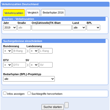
Verkehrszahlen Deutschland
Vergleich
Bedarfsplan 2016
Verkehrszahlen
Suchen - Verkehszahlen
Jahr
Straße
Ort|Zählstelle|TK-Blatt
Land
BPL
Suchergebnisse einschränken
Bundesrang Landesrang
|
DTV SV
|
Bedarfsplan (BPL)-Projekttyp
Infos anzeigen
Suchbegriffe hervorheben