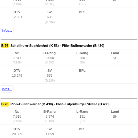
(7.818)
(2.882)
(107)
DTV
SV
BPL
12.661
608
(4,8%)
Infos...
B 76
Schellhorn-Sophienhof (K 53) - Plön-Bullenwarder (B 430)
Nr.
B-Rang
L-Rang
Land
7.817
5.050
200
SH
(7.819)
(2.686)
(99)
DTV
SV
BPL
13.245
675
(5,1%)
Infos...
B 76
Plön-Bullenwarder (B 430) - Plön-Lütjenburger Straße (B 430)
Nr.
B-Rang
L-Rang
Land
7.818
3.374
131
SH
(7.820)
(1.110)
(37)
DTV
SV
BPL
20.369
1.059