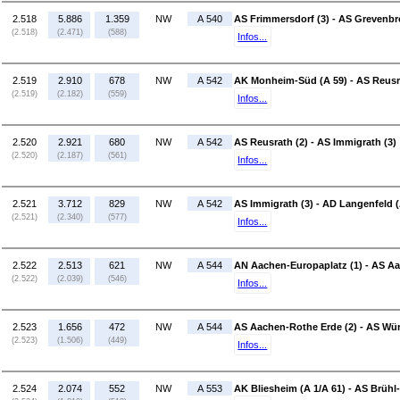
2.518
5.886
1.359
NW
A 540
AS Frimmersdorf (3) - AS Grevenbr
(2.518)
(2.471)
(588)
Infos...
2.519
2.910
678
NW
A 542
AK Monheim-Süd (A 59) - AS Reusr
(2.519)
(2.182)
(559)
Infos...
2.520
2.921
680
NW
A 542
AS Reusrath (2) - AS Immigrath (3)
(2.520)
(2.187)
(561)
Infos...
2.521
3.712
829
NW
A 542
AS Immigrath (3) - AD Langenfeld (
(2.521)
(2.340)
(577)
Infos...
2.522
2.513
621
NW
A 544
AN Aachen-Europaplatz (1) - AS Aa
(2.522)
(2.039)
(546)
Infos...
2.523
1.656
472
NW
A 544
AS Aachen-Rothe Erde (2) - AS Wür
(2.523)
(1.506)
(449)
Infos...
2.524
2.074
552
NW
A 553
AK Bliesheim (A 1/A 61) - AS Brühl