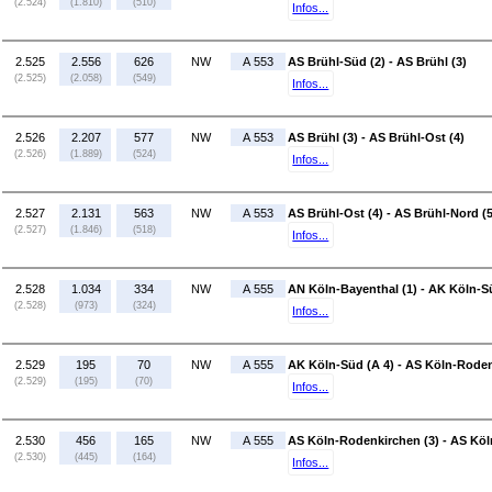
(2.524)
(1.810)
(510)
Infos...
2.525
2.556
626
NW
A 553
AS Brühl-Süd (2) - AS Brühl (3)
(2.525)
(2.058)
(549)
Infos...
2.526
2.207
577
NW
A 553
AS Brühl (3) - AS Brühl-Ost (4)
(2.526)
(1.889)
(524)
Infos...
2.527
2.131
563
NW
A 553
AS Brühl-Ost (4) - AS Brühl-Nord (5
(2.527)
(1.846)
(518)
Infos...
2.528
1.034
334
NW
A 555
AN Köln-Bayenthal (1) - AK Köln-S
(2.528)
(973)
(324)
Infos...
2.529
195
70
NW
A 555
AK Köln-Süd (A 4) - AS Köln-Roden
(2.529)
(195)
(70)
Infos...
2.530
456
165
NW
A 555
AS Köln-Rodenkirchen (3) - AS Köl
(2.530)
(445)
(164)
Infos...