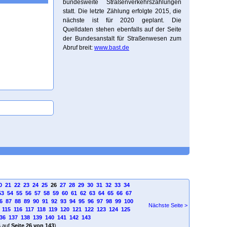
bundesweite Straßenverkehrszählungen
statt. Die letzte Zählung erfolgte 2015, die
nächste ist für 2020 geplant. Die
Quelldaten stehen ebenfalls auf der Seite
der Bundesanstalt für Straßenwesen zum
Abruf breit:
www.bast.de
0
21
22
23
24
25
26
27
28
29
30
31
32
33
34
53
54
55
56
57
58
59
60
61
62
63
64
65
66
67
6
87
88
89
90
91
92
93
94
95
96
97
98
99
100
Nächste Seite >
115
116
117
118
119
120
121
122
123
124
125
36
137
138
139
140
141
142
143
4
auf
Seite 26 von 143
)