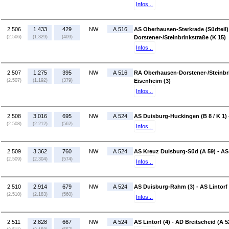
Infos...
2.506
1.433
429
NW
A 516
AS Oberhausen-Sterkrade (Südteil)
(2.506)
(1.329)
(409)
Dorstener-/Steinbrinkstraße (K 15)
Infos...
2.507
1.275
395
NW
A 516
RA Oberhausen-Dorstener-/Steinbri
(2.507)
(1.192)
(379)
Eisenheim (3)
Infos...
2.508
3.016
695
NW
A 524
AS Duisburg-Huckingen (B 8 / K 1)
(2.508)
(2.212)
(562)
Infos...
2.509
3.362
760
NW
A 524
AS Kreuz Duisburg-Süd (A 59) - A
(2.509)
(2.304)
(574)
Infos...
2.510
2.914
679
NW
A 524
AS Duisburg-Rahm (3) - AS Lintorf 
(2.510)
(2.183)
(560)
Infos...
2.511
2.828
667
NW
A 524
AS Lintorf (4) - AD Breitscheid (A 5