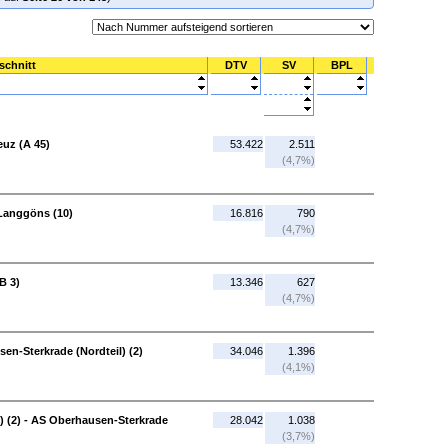
schnitt
DTV
SV
BPL
euz (A 45)
53.422
2.511
(4,7%)
Langgöns (10)
16.816
790
(4,7%)
B 3)
13.346
627
(4,7%)
en-Sterkrade (Nordteil) (2)
34.046
1.396
(4,1%)
) (2) - AS Oberhausen-Sterkrade
28.042
1.038
(3,7%)