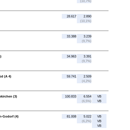
(10,7%)
28.617
2.890
(10,1%)
33.388
3.239
(9,7%)
)
34.963
3.391
(9,7%)
üd (A 4)
59.741
2.509
(4,2%)
kirchen (3)
100.833
6.554
VB
(6,5%)
VB
n-Godorf (4)
81.008
5.022
VB
(6,2%)
VB
VB