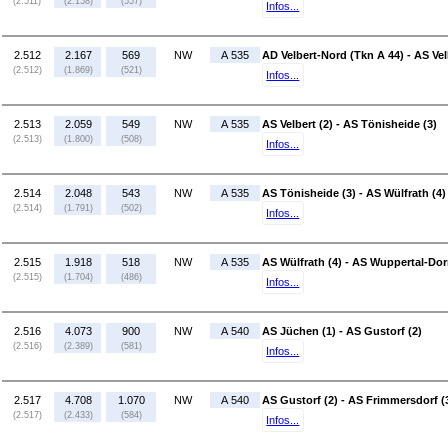
(2.511)
(2.158)
(557)
Infos...
2.512
2.167
569
NW
A 535
AD Velbert-Nord (Tkn A 44) - AS Vel
(2.512)
(1.869)
(521)
Infos...
2.513
2.059
549
NW
A 535
AS Velbert (2) - AS Tönisheide (3)
(2.513)
(1.800)
(508)
Infos...
2.514
2.048
543
NW
A 535
AS Tönisheide (3) - AS Wülfrath (4)
(2.514)
(1.791)
(502)
Infos...
2.515
1.918
518
NW
A 535
AS Wülfrath (4) - AS Wuppertal-Dor
(2.515)
(1.704)
(486)
Infos...
2.516
4.073
900
NW
A 540
AS Jüchen (1) - AS Gustorf (2)
(2.516)
(2.389)
(581)
Infos...
2.517
4.708
1.070
NW
A 540
AS Gustorf (2) - AS Frimmersdorf (
(2.517)
(2.433)
(584)
Infos...