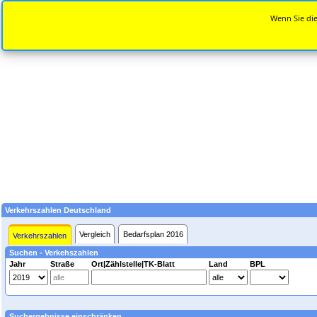
Wenn Sie die
Verkehrszahlen Deutschland
Vergleich
Bedarfsplan 2016
Verkehrszahlen
Suchen - Verkehszahlen
Jahr
Straße
Ort|Zählstelle|TK-Blatt
Land
BPL
Suchergebnisse einschränken