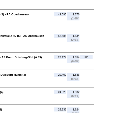
 (2) - RA Oberhausen-
49.096
1.276
(2,6%)
nkstraße (K 15) - AS Oberhausen-
52.888
1.534
(2,9%)
 - AS Kreuz Duisburg-Süd (A 59)
23.174
1.854
FD
(8,0%)
S Duisburg-Rahm (3)
20.409
1.633
(8,0%)
(4)
24.320
1.532
(6,3%)
2)
25.332
1.824