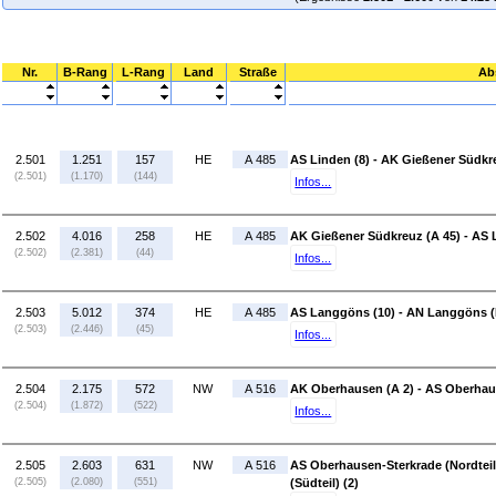
Nr.
B-Rang
L-Rang
Land
Straße
Ab
2.501
1.251
157
HE
A 485
AS Linden (8) - AK Gießener Südkr
(2.501)
(1.170)
(144)
Infos...
2.502
4.016
258
HE
A 485
AK Gießener Südkreuz (A 45) - AS 
(2.502)
(2.381)
(44)
Infos...
2.503
5.012
374
HE
A 485
AS Langgöns (10) - AN Langgöns (
(2.503)
(2.446)
(45)
Infos...
2.504
2.175
572
NW
A 516
AK Oberhausen (A 2) - AS Oberhaus
(2.504)
(1.872)
(522)
Infos...
2.505
2.603
631
NW
A 516
AS Oberhausen-Sterkrade (Nordteil
(2.505)
(2.080)
(551)
(Südteil) (2)