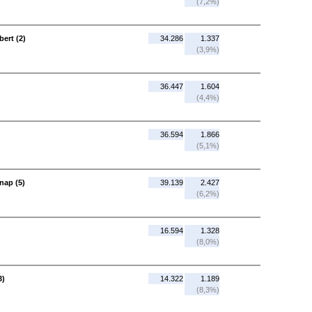
(7,2%)
bert (2)
34.286
1.337
(3,9%)
36.447
1.604
(4,4%)
36.594
1.866
(5,1%)
nap (5)
39.139
2.427
(6,2%)
16.594
1.328
(8,0%)
3)
14.322
1.189
(8,3%)