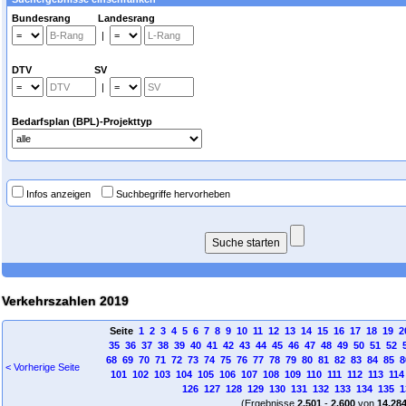
Bundesrang Landesrang
|
DTV SV
|
Bedarfsplan (BPL)-Projekttyp
Infos anzeigen
Suchbegriffe hervorheben
Verkehrszahlen 2019
Seite
1
2
3
4
5
6
7
8
9
10
11
12
13
14
15
16
17
18
19
2
35
36
37
38
39
40
41
42
43
44
45
46
47
48
49
50
51
52
68
69
70
71
72
73
74
75
76
77
78
79
80
81
82
83
84
85
8
< Vorherige Seite
101
102
103
104
105
106
107
108
109
110
111
112
113
114
126
127
128
129
130
131
132
133
134
135
1
(Ergebnisse
2.501
-
2.600
von
14.28