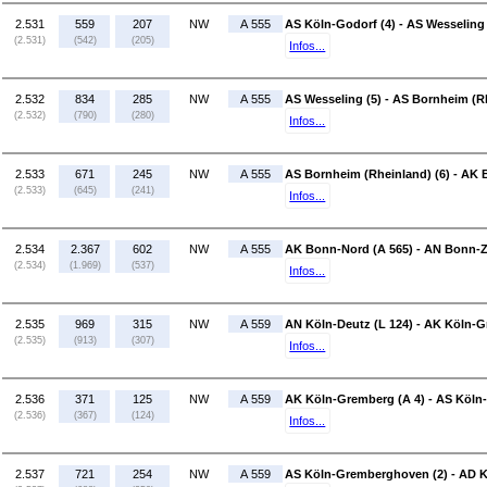
2.531
559
207
NW
A 555
AS Köln-Godorf (4) - AS Wesseling 
(2.531)
(542)
(205)
Infos...
2.532
834
285
NW
A 555
AS Wesseling (5) - AS Bornheim (Rh
(2.532)
(790)
(280)
Infos...
2.533
671
245
NW
A 555
AS Bornheim (Rheinland) (6) - AK 
(2.533)
(645)
(241)
Infos...
2.534
2.367
602
NW
A 555
AK Bonn-Nord (A 565) - AN Bonn-Z
(2.534)
(1.969)
(537)
Infos...
2.535
969
315
NW
A 559
AN Köln-Deutz (L 124) - AK Köln-G
(2.535)
(913)
(307)
Infos...
2.536
371
125
NW
A 559
AK Köln-Gremberg (A 4) - AS Köln
(2.536)
(367)
(124)
Infos...
2.537
721
254
NW
A 559
AS Köln-Gremberghoven (2) - AD K