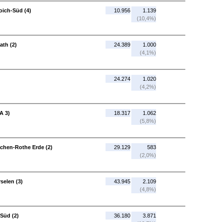
oich-Süd (4)
10.956
1.139
(10,4%)
ath (2)
24.389
1.000
(4,1%)
24.274
1.020
(4,2%)
A 3)
18.317
1.062
(5,8%)
chen-Rothe Erde (2)
29.129
583
(2,0%)
selen (3)
43.945
2.109
(4,8%)
-Süd (2)
36.180
3.871