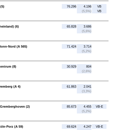
(5)
76.296
4.196
VB
(5,5%)
VB
einland) (6)
65.828
3.686
(5,6%)
Bonn-Nord (A 565)
71.424
3.714
(5,2%)
entrum (8)
30.929
804
(2,6%)
remberg (A 4)
61.863
2.041
(3,3%)
-Gremberghoven (2)
85.673
4.455
VB-E
(5,2%)
öln-Porz (A 59)
69.624
4.247
VB-E